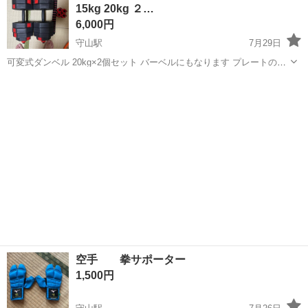
15kg 20kg ２…
も安心！必要な食料を事前に準備...
6,000円
守山駅
7月29日
可変式ダンベル 20kg×2個セット バーベルにもなります プレートの付
け替えで重量調整が可能で、付属の連結シャフトを使用すればバーベ
滋賀
守山市
守山駅
フィットネス、トレーニング
ルとしても使用できます。 自宅トレーニング用に購入しましたが、使
バーベル
用しなくなったため出品...
空手 拳サポーター
1,500円