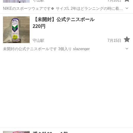
守山駅
7月20日
NIKEのスポーツウェアです🍀 サイズL 2年ほどランニングの時に着て
いました 写真3枚目にあるように毛羽立ちがあります😌
滋賀
守山市
守山駅
スポーツウェア
【未開封】公式テニスボール
220円
守山駅
7月15日
未開封の公式テニスボールです 3個入り slazenger
滋賀
守山市
守山駅
テニス
テニスボール