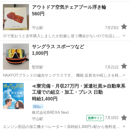
滋賀
守山市
守山駅
その他
アウトドア空気チェアプール浮き輪
560円
守山駅
7月23日
川で使おうと去年購入しましたが妊娠し使う機会がないので出品しま
す。 新品未使用未開封です。 アウトドアにどうでしょうか♪
滋賀
守山市
守山駅
その他
アウトドア
サングラス スポーツなど
1,000円
堅田駅
7月21日
HAAYOTブランドの偏光サングラスです。 機能:反射光や眩しさを軽減
する偏光レンズと、紫外線(UV400) カット機能を搭載しています。 素
滋賀
守山市
堅田駅
その他
偏光
≪寮完備・月収27万円・派遣社員≫自動車系
材: 軽量で柔軟性の高いTR90フレームを採用しています。 用途: ロー
工場での組立・加工・プレス 日勤
ドバ...
時給1,400円
日払い
株式会社BREXA Next
7月10日
提携サイト
守山駅
エンジン部品の加工機オペレーター！高時給1,400円♪駅から無料送迎