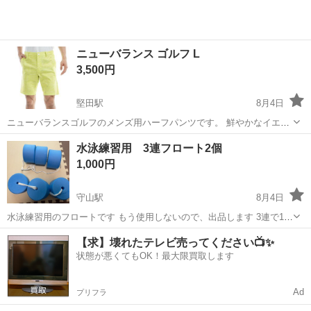
ニューバランス ゴルフ L
3,500円
堅田駅
8月4日
ニューバランスゴルフのメンズ用ハーフパンツです。 鮮やかなイエロ
ーカラーに、ブランドロゴがデザインされた総柄モデルです。 ストレ
滋賀
守山市
堅田駅
ゴルフ
水泳練習用 3連フロート2個
ッチ性があり、ゴルフのプレー中も快適に着用いただけます。 【ブラ
1,000円
ンド】New Balance ...
守山駅
8月4日
水泳練習用のフロートです もう使用しないので、出品します 3連で1
個、1個あたり500円です 1個でも取引可能です 使用済み、自宅保管の
滋賀
守山市
守山駅
水泳
使用済み
【求】壊れたテレビ売ってください📺✨
ため、ご理解ある方よろしくお願いします
状態が悪くてもOK！最大限買取します
Ad
プリフラ