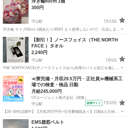
浮き輪60cm 1個
300円
守山駅
7月13日
浮き輪 サイズ60cm 1個あたり300円 もう使用しないので、出品します
使用済み、自宅保管のため、ご理解ある方よろしくお願いします
滋賀
守山市
守山駅
水泳
浮き輪
【割引！】ノースフェイス（THE NORTH
FACE ）タオル
2,240円
守山駅
7月5日
THE NORTH FACE(ザノースフェイス)から肉厚のパイル加工を施し
た、抗菌消臭機能を持つ高機能スポーツタオル『MAXIFRESH PF
滋賀
守山市
守山駅
マリンスポーツ
≪寮完備・月収29.5万円・正社員≫機械系工
Towel』 未開封の新品です。 スポーツ時やアウトドア時など汎用性...
場での検査・検品 日勤
THE NORTH FACE
月給245,000円
UTエージェント株式会社（関東）
7月22日
提携サイト
守山駅
【20~30代活躍中】【月収29万円可×社宅費補助あり】日勤&土日休み
☆エンジン部品の測定・検査♪無料送迎あり◎《Jejx1C》 詳細情報 ＼
滋賀
守山市
守山駅
その他
EMS腹筋ベルト
大型エンジン部品の測定・検査♪／ ＜具体的には…＞ ◆大型エンジン