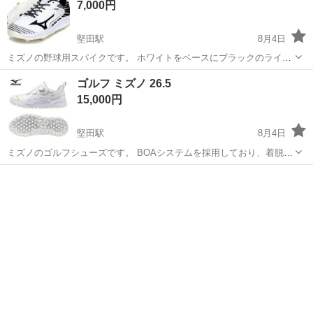
7,000円
堅田駅
8月4日
ミズノの野球用スパイクです。 ホワイトをベースにブラックのライン
が入ったスタイリッシュなデザインです。 【ブランド】MIZUNO 【カ
滋賀
守山市
堅田駅
野球
MIZUNO
ゴルフ ミズノ 26.5
ラー】ホワイト×ブラック 【定価】13,600円 野球の練習や試合に最適
15,000円
な一足です。 ...
堅田駅
8月4日
ミズノのゴルフシューズです。 BOAシステムを採用しており、着脱や
フィット感の調整が容易です。 スパイクレスタイプのため、ゴルフ場
滋賀
守山市
堅田駅
ゴルフ
だけでなく練習場でも快適に使用できます。 【ブランド】
MIZUNO（ミズノ） 【商品名】ゴル...