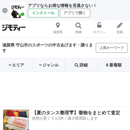
アプリならお得な情報を見逃さない！
インストール
アプリで開く
滋賀県
検索
ログイン
投稿
滋賀県 守山市のスポーツの中古あげます・譲りま
人気キーワード
す
エリア
ジャンル
詳細
新着順
【夏のタンス整理👘】着物をまとめて査定
状態が悪くてもOK！最大限買取します