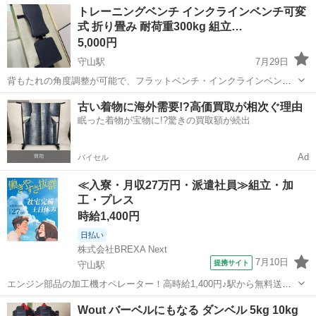
滋賀
守山市
守山駅
フィットネス、トレーニング
トレーニングベンチ インクラインベンチ可変
やトレーニング内容に合わせて使用できます。 【状態】 ・通常使用に
式 折り畳み 耐荷重300kg 組立…
よるキズやスレがあります ・...
5,000円
守山駅
7月29日
背もたれの角度調整が可能で、フラットベンチ・インクラインベンチ
として使用できます。 ダンベルプレス、ダンベルフライ、腹筋運動な
滋賀
守山市
守山駅
フィットネス、トレーニング
古い着物に海外需要!?高価買取が相次ぐ理由
ど幅広いトレーニングに対応しています。 【状態】 ・使用に伴う多少
眠った着物が宝物に!?驚きの買取額が続出
のキズや汚れはあります ・ガ...
Ad
バイセル
≪入寮・月収27万円・派遣社員≫組立・加
工・プレス
時給1,400円
日払い
株式会社BREXA Next
7月10日
提携サイト
守山駅
エンジン部品の加工機オペレーター！高時給1,400円♪駅から無料送迎
あり♪備品付きワンルーム寮完備！赴任旅費会社負担！有資格者活躍中
滋賀
守山市
守山駅
その他
Wout バーベルにもなる ダンベル 5kg 10kg
★通勤ラクラク無料送迎あり！嬉しい土日祝休み！住み込み・新生活