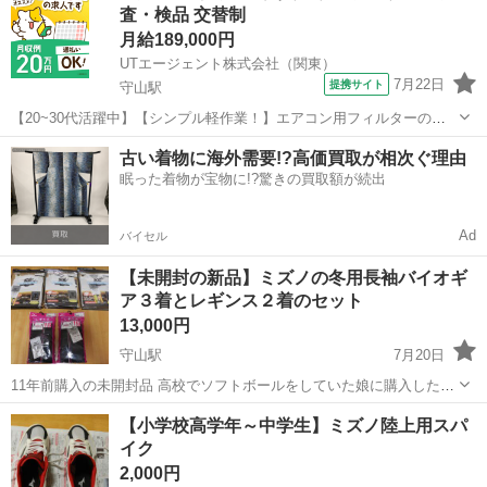
査・検品 交替制
のは承...
月給189,000円
UTエージェント株式会社（関東）
7月22日
提携サイト
守山駅
【20~30代活躍中】【シンプル軽作業！】エアコン用フィルターの加
工・検査♪土日祝休み×残業少なめ◎《Jejy1C》 詳細情報 ＼エアコン
滋賀
守山市
守山駅
その他
古い着物に海外需要!?高価買取が相次ぐ理由
用フィルターの加工・検査業務／ エアコン用フィルターの加工・検査
眠った着物が宝物に!?驚きの買取額が続出
業務をお任せします...
Ad
バイセル
【未開封の新品】ミズノの冬用長袖バイオギ
ア３着とレギンス２着のセット
13,000円
守山駅
7月20日
11年前購入の未開封品 高校でソフトボールをしていた娘に購入したも
のの 本人が使用せずにタンスに入れっぱなしでした ハイネック長袖
滋賀
守山市
守山駅
スポーツウェア
レギンス
【小学校高学年～中学生】ミズノ陸上用スパ
（白）吸汗速乾裏フリース素材 サイズ表記：Ｓ（身長162～168、胸囲
イク
85～91）...
2,000円