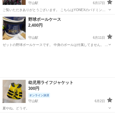
守山駅
6月17日
ご覧いただきありがとうございます。 こちらはYONEXのバドミント
ンシューズです。 サイズは23.0cmです。 傷や汚れ等は写真の通りで
滋賀
守山市
守山駅
その他
YONEX
野球ボールケース
す。 ご不明な点がございましたらお気軽にコメントください⭐︎
2,400円
守山駅
6月11日
ゼットの野球ボールケースです。 中身のボールは付属してません。 ず
っと車の後ろに乗せて保管していたので、かなり綺麗です。 引っ越し
滋賀
守山市
守山駅
野球
ボール
で保管する場所がなくなるため、出品します。 早めに取りに来てくれ
る方優先します。
幼児用ライフジャケット
300円
オンライン決済
守山駅
6月2日
夏やね。どうぞ。
滋賀
守山市
守山駅
マリンスポーツ
ライフジャケット