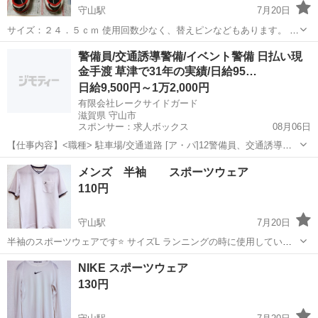
守山駅
7月20日
サイズ：２４．５ｃｍ 使用回数少なく、替えピンなどもあります。 あ
んしん決済での全国配送（着払い）にも対応可
滋賀
守山市
守山駅
その他
陸上
警備員/交通誘導警備/イベント警備 日払い現
金手渡 草津で31年の実績/日給95…
日給9,500円～1万2,000円
有限会社レークサイドガード
滋賀県 守山市
スポンサー：求人ボックス
08月06日
【仕事内容】<職種> 駐車場/交通道路 [ア・パ]12警備員、交通誘導警
備、イベント警備 <雇用形態> アルバイト・パート <給与> [ア・パ]1
アルバイト・パート
メンズ 半袖 スポーツウェア
日給9,500円～12,000円、2日給11,750円～14,375円 交通費:一部...
110円
守山駅
7月20日
半袖のスポーツウェアです⭐️ サイズL ランニングの時に使用していま
した。 使用感あります😌
滋賀
守山市
守山駅
スポーツウェア
NIKE スポーツウェア
130円