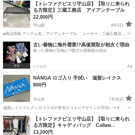
滋賀
守山市
武道、格闘技
【トレファクピエリ守山店】【取りに来られ
します。 着払いであれば配送もできなくはないですが、AIによると
る方限定】三蔵工務店 アイアンテーブル
10,000円〜15,...
22,000円
守山駅
8月1日
●商品情報 アイテム名：アイアンテーブル メーカー：三蔵工務店 状
態：中古品の為細々傷があります。店頭でお確かめ下さい。 お問い
滋賀
守山市
守山駅
その他
アイアン
古い着物に海外需要!?高価買取が相次ぐ理由
合わせ番号：1108000644978 ※店頭でも販売しておりますので...
眠った着物が宝物に!?驚きの買取額が続出
Ad
バイセル
NANGA ロゴ入り 手拭い 滋賀レイクス
800円
守山市
7月31日
滋賀レイクスとナンガコラボの青色ロゴ入りデザインの手拭いです。
写真撮影の為、開封しました。 未使用品です。 中古品ご理解頂き、返
滋賀
守山市
バスケットボール
【トレファクピエリ守山店】【取りに来られ
品、クレームなしでお願いいたします。
る方限定】キャディバッグ Callaw…
13,200円