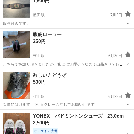
1,500円
に使用する金...
堅田駅
7月3日
取説付きです。
滋賀
守山市
堅田駅
スポーツ
腹筋ローラー
250円
守山駅
6月30日
こちらでお譲り頂きましたが、私には無理そうなので出品させて頂き
ました。 頂いた時より５０円引でいかがですか？
滋賀
守山市
守山駅
フィットネス、トレーニング
欲しい方どうぞ
500円
守山駅
6月22日
普通にはけます。 26.5 クレームなしでお願いします
滋賀
守山市
守山駅
バスケットボール
YONEX バドミントンシューズ 23.0cm
2,500円
オンライン決済