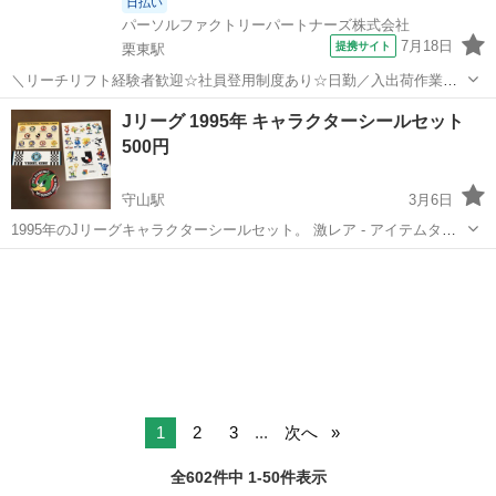
日払い
パーソルファクトリーパートナーズ株式会社
7月18日
提携サイト
栗東駅
＼リーチリフト経験者歓迎☆社員登用制度あり☆日勤／入出荷作業
《C37-005564r1》 仕事内容 ■入出荷作業 ・リーチリフトを使用して、
滋賀
守山市
栗東駅
その他
Jリーグ 1995年 キャラクターシールセット
5m程の高さストレージからの荷下ろしや荷積み作業のお仕事です ・そ
500円
の他にも荷物のピ...
守山駅
3月6日
1995年のJリーグキャラクターシールセット。 激レア - アイテムタイ
プ: サッカーシール - リーグ名: Jリーグ - チーム名: ヴィッセル神戸 -
滋賀
守山市
守山駅
サッカー
Jリーグ
その他のチーム: 浦和レッズ, 名古屋グランパス, サンフレッチェ...
1
2
3
...
次へ
全602件中 1-50件表示