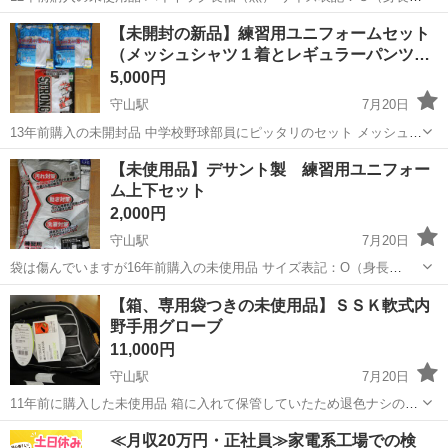
165、胸囲88） サイズ不適による返品は不可 あんしん決済での全国配
滋賀
守山市
守山駅
野球
デサント
【未開封の新品】練習用ユニフォームセット
送（着払い）にも対応可
（メッシュシャツ１着とレギュラーパンツ…
5,000円
守山駅
7月20日
13年前購入の未開封品 中学校野球部員にピッタリのセット メッシュシ
ャツ（白） サイズ表記：Ｓ（身長165、胸囲88） パンツ（白） サイズ
滋賀
守山市
守山駅
野球
ユニフォーム
【未使用品】デサント製 練習用ユニフォー
表記：ＳＳ（ウェスト70、股下52.5） サイズ不適によ...
ム上下セット
2,000円
守山駅
7月20日
袋は傷んでいますが16年前購入の未使用品 サイズ表記：O（身長
180、胸囲100、ウェスト86） あんしん決済での全国配送（着払い）に
滋賀
守山市
守山駅
野球
デサント
【箱、専用袋つきの未使用品】ＳＳＫ軟式内
も対応可
野手用グローブ
11,000円
守山駅
7月20日
11年前に購入した未使用品 箱に入れて保管していたため退色ナシの美
品 新品の革の香りが残っています サイズ表記：Ｌ 大人一般はもちろ
滋賀
守山市
守山駅
野球
グローブ
≪月収20万円・正社員≫家電系工場での検
ん、高校生、体格のある中学生にもぜひ グローブは手入れ感が大事な