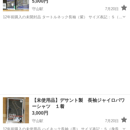
5,000円
守山駅
7月20日
12年前購入の未開封品 タートルネック長袖（紫） サイズ表記：Ｓ（身
長162～167、胸囲86～90） サイズ不適による返品は不可 バラ売り不
滋賀
守山市
守山駅
野球
ZETT
可 あんしん決済での全国配送（着払い）にも対応可
【未使用品】デサント製 長袖ジャイロパワ
ーシャツ １着
3,000円
守山駅
7月20日
12年前購入の未使用品 ハイネック長袖（黒） サイズ表記：Ｓ（身長