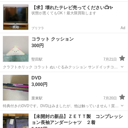
あり♪備品付きワンルーム寮完備！赴任旅費会社負担！有資格者活躍中
滋賀
守山市
守山駅
その他
【求】壊れたテレビ売ってください📺✨
★通勤ラクラク無料送迎あり！嬉しい土日祝休み！住み込み・新生活
状態が悪くてもOK！最大限買取します
も安心！必要な食料を事前に準備...
Ad
プリフラ
コラット クッション
300円
堅田駅
7月21日
クラフトホリック コラット ぬいぐるみクッション サンドイッチコラ
ット クッションとしては使用しておりません。 部屋に飾って丁寧大切
滋賀
守山市
堅田駅
マリンスポーツ
クラフトホリック
DVD
に扱っておりました。 可愛がって頂ける方とお取引させて頂きたく、
3,000円
ご理解の上ご検討頂けます...
栗東駅
7月20日
特典付きのDVDです。DVDはみましたが、他は触っていません！質問
などあれば！！
滋賀
守山市
栗東駅
ゴルフ
DVD
【未開封の新品】ＺＥＴＴ製 コンプレッシ
ョン長袖アンダーシャツ ２着