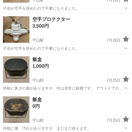
守山駅
7月26日
子供が空手を辞めたので不要になりました。
滋賀
守山市
守山駅
武道、格闘技
サポーター
空手プロテクター
3,500円
守山駅
7月26日
子供が空手を辞めたので不要になりました。
滋賀
守山市
守山駅
武道、格闘技
飯盒
1,000円
守山駅
7月25日
外観に多少の傷がありますが、中は非常に綺麗です。 アウトドアの方
にお勧めです。
滋賀
守山市
守山駅
その他
飯盒
飯盒
0円
守山駅
7月25日
外観に傷 汚れがありますが まだまだ使えます。