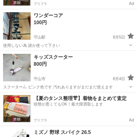
Ad
プリフラ
ワンダーコア
100円
守山駅
8月5日
使用しない為 誰か使って下さい
滋賀
守山市
守山駅
フィットネス、トレーニング
キッズスクーター
ワンダーコア
800円
守山市
8月4日
スクーター🛴 ピンク色です 汚れありますがまだまだ使えます
滋賀
守山市
スポーツ
【夏のタンス整理👘】着物をまとめて査定
状態が悪くてもOK！最大限買取します
Ad
プリフラ
ミズノ 野球 スパイク 26.5