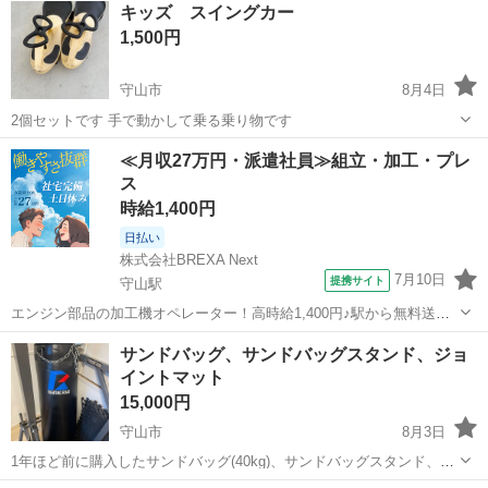
キッズ スイングカー
1,500円
守山市
8月4日
2個セットです 手で動かして乗る乗り物です
滋賀
守山市
スポーツ
キッズ
≪月収27万円・派遣社員≫組立・加工・プレ
ス
時給1,400円
日払い
株式会社BREXA Next
7月10日
提携サイト
守山駅
エンジン部品の加工機オペレーター！高時給1,400円♪駅から無料送迎
あり♪備品付きワンルーム寮完備！赴任旅費会社負担！有資格者活躍中
滋賀
守山市
守山駅
その他
サンドバッグ、サンドバッグスタンド、ジョ
★通勤ラクラク無料送迎あり！嬉しい土日祝休み！住み込み・新生活
イントマット
も安心！必要な食料を事前に準備...
15,000円
守山市
8月3日
1年ほど前に購入したサンドバッグ(40kg)、サンドバッグスタンド、ジ
ョイントマット(欠けあり)です。 まとめて購入してくださる方を募集