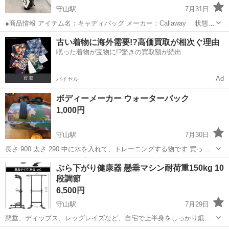
守山駅
7月31日
●商品情報 アイテム名：キャディバッグ メーカー：Callaway 状態：
中古品の為細々傷があります。店頭でお確かめ下さい。 お問い合わ
滋賀
守山市
守山駅
ゴルフ
キャディバッグ
古い着物に海外需要!?高価買取が相次ぐ理由
せ番号：1108000629654 ※店頭でも販売しておりますので先に...
眠った着物が宝物に!?驚きの買取額が続出
Ad
バイセル
ボディーメーカー ウォーターバック
1,000円
守山駅
7月30日
長さ 900 太さ 290 中に水を入れて、トレーニングする物です 買って
仕事で肩を怪我してしまい、ほとんど使用していません💦 しかし中古
滋賀
守山市
守山駅
フィットネス、トレーニング
ぶら下がり健康器 懸垂マシン耐荷重150kg 10
なので、後の故障等は責任を持てませのでお安くしましたm(*_ _)m ...
段調節
6,500円
守山駅
7月29日
懸垂、ディップス、レッグレイズなど、自宅で上半身をしっかり鍛え
られるトレーニング器具です。 高さ調整が可能なので、ご自身の体格