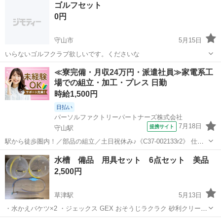
ゴルフセット
0円
守山市
5月15日
いらないゴルフクラブ欲しいです。くださいな
滋賀
守山市
スポーツ
ゴルフクラブ
≪寮完備・月収24万円・派遣社員≫家電系工
場での組立・加工・プレス 日勤
時給1,500円
日払い
パーソルファクトリーパートナーズ株式会社
7月18日
提携サイト
守山駅
駅から徒歩圏内！／部品の組立／土日祝休み♪《C37-002133r2》 仕事
内容 ～20代、30代活躍中～ ■ユニット組立業務 ・部品取り付けと配
滋賀
守山市
守山駅
その他
水槽 備品 用具セット 6点セット 美品
線、電動ドライバーでビス締め ・部品準備→専用テーブルで組立→確
2,500円
認→運搬の...
草津駅
5月13日
・水かえバケツ×2 ・ジェックス GEX おそうじラクラク 砂利クリーナ
ー ・pH値チェッカー ・調整用ピンセット #IKEA #北欧 #南草津駅 #草