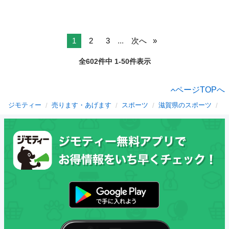
1
2
3
...
次へ
全602件中 1-50件表示
ページTOPへ
ジモティー
売ります・あげます
スポーツ
滋賀県のスポーツ
守