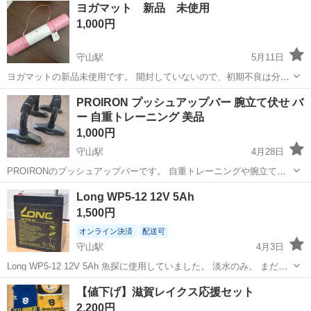
滋賀
守山市
草津駅
その他
用具
ヨガマット 新品 未使用
津駅 #瀬田駅 #手原駅 #大津駅 #石山駅 #守山駅 #野洲駅...
1,000円
守山駅
5月11日
ヨガマットの新品未使用です。 開封していないので、初期不良は分か
りません。
滋賀
守山市
守山駅
フィットネス、トレーニング
PROIRON プッシュアップバー 腕立て伏せ バ
ー 自重トレーニング 美品
ヨガマット
1,000円
守山駅
4月28日
PROIRONのプッシュアップバーです。 自重トレーニングや腕立て伏
せの可動域を広げたい方におすすめです。 手首の負担を減らし、胸・
滋賀
守山市
守山駅
フィットネス、トレーニング
Long WP5-12 12V 5Ah
腕・肩にしっかり効かせられます。 グリップ部分はクッション性があ
PROIRON
1,500円
り、滑りにくく安定しています...
オンライン決済
配送可
守山駅
4月3日
Long WP5-12 12V 5Ah 魚探に使用していました。 淡水のみ。 まだま
だ使えます。 滋賀です。
滋賀
守山市
守山駅
マリンスポーツ
魚探
【値下げ】滋賀レイクス応援セット
2,200円