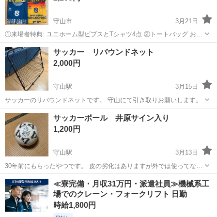
守山市
3月21日
①来場者特典: ユニホーム型ビブスとTシャツ4点 ②トートバッグ おま
け:大場選手缶バッジ セット売りのみとさせて頂きます。 中古品ご理
滋賀
守山市
スポーツ
ビブス
サッカー リバウンドネット
解頂き、返品交換なしでお願いします。
2,000円
守山駅
3月15日
サッカーのリバウンドネットです。 守山にて引き取りお願いします。
滋賀
守山市
守山駅
サッカー
ネット
サッカーボール 井原サイン入り
1,200円
守山駅
3月13日
30年前にもらったやつです。 皮の劣化はありますが外では使ってない
ので綺麗です。
滋賀
守山市
守山駅
サッカー
サッカーボール
≪寮完備・月収31万円・派遣社員≫機械系工
場でのクレーン・フォークリフト 日勤
時給1,800円