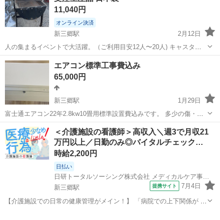
11,040円
オンライン決済
新三郷駅
2月12日
人の集まるイベントで大活躍。（ご利用目安12人〜20人) キャスター
足が6本付いているので移動もラクラク。ストッパーは付いておりませ
埼玉
八潮市
新三郷駅
その他
超大型
エアコン標準工事費込み
ん。 足は工具要らずで取り外せます。 大きすぎてほとんど使用してい
65,000円
ませんが、シートを掛けて...
新三郷駅
1月29日
富士通エアコン22年2.8kw10畳用標準設置費込みです。 多少の傷・汚
れ有りますがキレイなエアコンです。 動作確認済みです。 設置位置等
埼玉
三郷市
新三郷駅
その他
価格
＜介護施設の看護師＞高収入＼週3で月収21
写真頂ければ見積金額をお伝え致します。 お気軽に連絡下さい。 表示
万円以上／日勤のみ◎バイタルチェック…
価格は税込です。
時給2,200円
日払い
日研トータルソーシング株式会社 メディカルケア事業部
7月4日
提携サイト
新三郷駅
【介護施設での日常の健康管理がメイン！】 「病院での上下関係が 辛
くて辞めてしまった」 「自分の時間が欲しく 他の仕事をしている」
埼玉
三郷市
新三郷駅
看護師