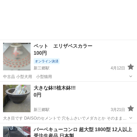
ペット エリザベスカラー
100円
オンライン決済
新三郷駅
4月12日
中古品 小型犬用 小型猫用
埼玉
三郷市
新三郷駅
その他
小型
大きな鉢!!植木鉢!!!
0円
新三郷駅
3月21日
大き目です DAISOのセメントで 穴をふさいでメダカとか そのまま植
木入れても良いかもです 少々重いです ４月14日迄に連絡無ければ 処
埼玉
三郷市
新三郷駅
その他
メダカ
バーベキューコンロ 超大型 1800型 12人以上
分致します。
受注生産品 日本製