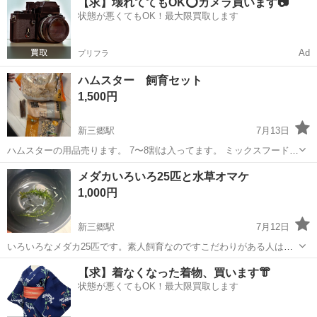
【求】壊れててもOK⭕️カメラ買います📷
ガソリン携行缶、ドラムリールをお付けします。 ●約10回程度の使用
状態が悪くてもOK！最大限買取します
で...
Ad
プリフラ
ハムスター 飼育セット
1,500円
新三郷駅
7月13日
ハムスターの用品売ります。 7〜8割は入ってます。 ミックスフード
固まる消臭トイレ砂 りんごの木(かじり木) 柔らかマット のセットにな
埼玉
三郷市
新三郷駅
その他
メダカいろいろ25匹と水草オマケ
ります。 飼っていたハムスターが死んでしまったため売ります。
1,000円
新三郷駅
7月12日
いろいろなメダカ25匹です。素人飼育なのですこだわりがある人はご
遠慮ください。ベランダでブクブクなしで育ててます。 オマケで水草
埼玉
三郷市
新三郷駅
その他
メダカ
【求】着なくなった着物、買います👘
を少しおつけします。いらない人はコメントください。バケツなどを
状態が悪くてもOK！最大限買取します
持参して取りに来てくれる方限定です...