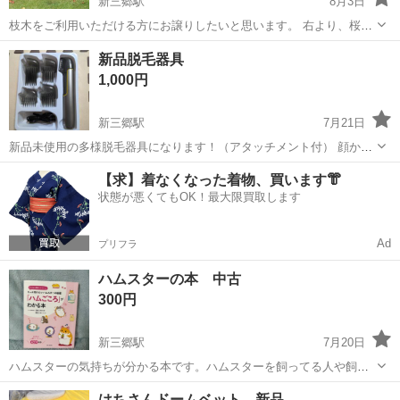
新三郷駅
8月3日
枝木をご利用いただける方にお譲りしたいと思います。 右より、桜
（3年前伐採、キノコ発生あり）、ツバキ、紅葉、ネズミモチの木にな
埼玉
三郷市
新三郷駅
その他
薪木
新品脱毛器具
ります。 右の太い桜は直径30センチ弱、細い木は直径5～7センチ程
1,000円
度。 左のネズミモチも30セン...
新三郷駅
7月21日
新品未使用の多様脱毛器具になります！（アタッチメント付） 顔から
足まで全身に使えます！ 購入しましたが不要になったため出品します
埼玉
三郷市
新三郷駅
その他
海外
【求】着なくなった着物、買います👘
💦
状態が悪くてもOK！最大限買取します
Ad
プリフラ
ハムスターの本 中古
300円
新三郷駅
7月20日
ハムスターの気持ちが分かる本です。ハムスターを飼ってる人や飼う
前に読むといいと思います😄とってもわかりやすいです。
埼玉
三郷市
新三郷駅
その他
ハムスター
はちさんドームベット 新品