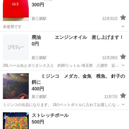
300円
新三郷駅
12月31日
未使用です
埼玉
三郷市
新三郷駅
その他
空箱
廃油 エンジンオイル 差し上げます！
0円
新三郷駅
12月28日
20Lペール缶とポリタンク入り 約80リットル 埼玉県 八潮市 近場
にて手渡し希望です
埼玉
三郷市
新三郷駅
その他
廃油
ミジンコ メダカ、金魚 稚魚、 針子の
餌に
400円
新三郷駅
11月7日
ミジンコの出品になります。 1ℓのペットボトルに入れてお渡しになり
ます。 100匹前後 数えきれないので多めに適当に入れます。 三郷
埼玉
三郷市
新三郷駅
その他
針子
ストレッチポール
市からになります。 気になる事等ありましたら、メッセージからでも
500円
よろしくどうぞ ...