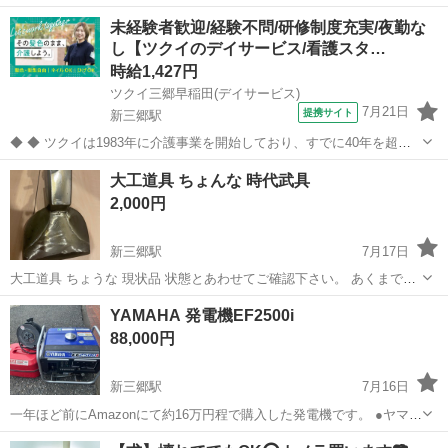
ます 沖縄から仕入れた種を発芽させ、育てたブラックサポテの実生苗
埼玉
三郷市
新三郷駅
その他
植物
未経験者歓迎/経験不問/研修制度充実/夜勤な
です。 希少な植物のため、探していた方にお譲りできればと思いま
し【ツクイのデイサービス/看護スタ…
す。 ■ 価格 ...
時給1,427円
ツクイ三郷早稲田(デイサービス)
7月21日
提携サイト
新三郷駅
◆ ◆ ツクイは1983年に介護事業を開始しており、すでに40年を超え
る歴史を有しています。デイサービスでは業界トップクラス！ ◆グル
埼玉
三郷市
新三郷駅
介護
大工道具 ちょんな 時代武具
ープ会社の経営管理 ◆在宅介護サービス:デイサービス/訪問介護/訪問
2,000円
入浴/訪問看護/...
新三郷駅
7月17日
大工道具 ちょうな 現状品 状態とあわせてご確認下さい。 あくまで中
古ですので、細かい擦り傷などを気になさる方のご入札はお控え下さ
埼玉
三郷市
新三郷駅
その他
道具
YAMAHA 発電機EF2500i
い。...
88,000円
新三郷駅
7月16日
一年ほど前にAmazonにて約16万円程で購入した発電機です。 ●ヤマハ
2.5KVAガソリンエンジンインバータEF2500i 発電機です。 ●おまけで
埼玉
三郷市
新三郷駅
その他