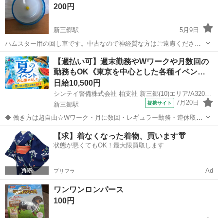
200円
す。 ■ 価格 ...
新三郷駅
5月9日
ハムスター用の回し車です。中古なので神経質な方はご遠慮くださ
い。対応できるゲージをお持ちの方でお願いします。
埼玉
三郷市
新三郷駅
その他
回し車
【週払い可】週末勤務やWワークや月数回の
勤務もOK《東京を中心とした各種イベン…
日給10,500円
シンテイ警備株式会社 柏支社 新三郷(10)エリア/A3203200128
7月20日
提携サイト
新三郷駅
◆ 働き方は超自由☆Wワーク・月に数回・レギュラー勤務・連休取得
もOK！ ◆ ■入社祝金⇒12万円（15・30・60・100勤務：各3万円） ■
埼玉
三郷市
新三郷駅
警備員
【求】着なくなった着物、買います👘
研修手当⇒27,000円/3日 ■食事手当⇒3,000円/3日 ＝合計15万円...
状態が悪くてもOK！最大限買取します
Ad
プリフラ
ワンワンロンパース
100円