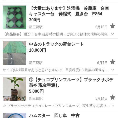
備関係の仕事をしていて、オイル交換するたび増えて 置き場に困って
埼玉
三郷市
新三郷駅
その他
廃油ストーブ
【大量にあります】洗濯機 冷蔵庫 台車
ます 廃油ストーブ、その他作業にお使いください 埼玉県三郷市からに
キャスター台 伸縮式 置き台 E864
なります 軽トラ...
300円
新三郷駅
6月16日
【商品概要】 区分：台車 撮影時の照明・ご覧頂く媒体の環境の関係に
より、実際の商品と色味が違って見える場合がございますのでご承知
埼玉
三郷市
新三郷駅
その他
中古のトラックの荷台シート
おきくださいませ。 【商品状態】 中古品 10個ほどございます。 個数
10,000円
で...
新三郷駅
6月7日
サイズ(結構誤差があると思いますので、目安程度に) 最後の画像を参
照して下さい 横 293cm 縦 770cm 横の穴 5個 穴の間隔 72cm 縦の穴
埼玉
三郷市
新三郷駅
その他
荷台
①【チョコプリンフルーツ】ブラックサポテ
11個 穴の間隔 76cm 使用感あり...
苗🌱 現金手渡し
5,000円
新三郷駅
5月14日
🌱 ブラックサポテ（チョコレートプリンフルーツ）実生苗をお譲りし
ます 沖縄から仕入れた種を発芽させ、育てたブラックサポテの実生苗
埼玉
三郷市
新三郷駅
その他
植物
ハムスター 回し車 中古
です。 希少な植物のため、探していた方にお譲りできればと思いま