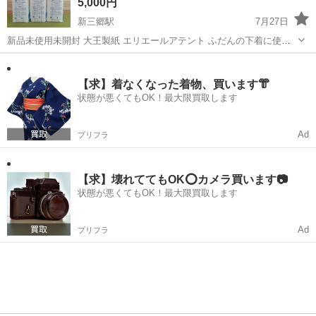
5,000円
新三郷駅
7月27日
新品未使用未開封 大王製紙 エリエールアテント ふだんの下着に使え
るパッド 300ml24枚入6パック パッド寸法幅13.5cm✕長さ45cm 定価
埼玉
三郷市
新三郷駅
その他
パッド
849円/1袋 納品2025年3月20日 イトーヨーカドー三郷店駐車場まで...
【求】着なくなった着物、買います👘
状態が悪くてもOK！最大限買取します
Ad
プリフラ
【求】壊れててもOK⭕️カメラ買います📷
状態が悪くてもOK！最大限買取します
Ad
プリフラ