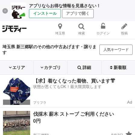
アプリならお得な情報を見逃さない！
インストール
アプリで開く
埼玉県
検索
ログイン
投稿
埼玉県 新三郷駅のその他の中古あげます・譲りま
人気キーワード
す
エリア
カテゴリ
詳細
新着順
【求】着なくなった着物、買います👘
状態が悪くてもOK！最大限買取します
Ad
プリフラ
伐採木 薪木 ストーブ ご利用ください
0円