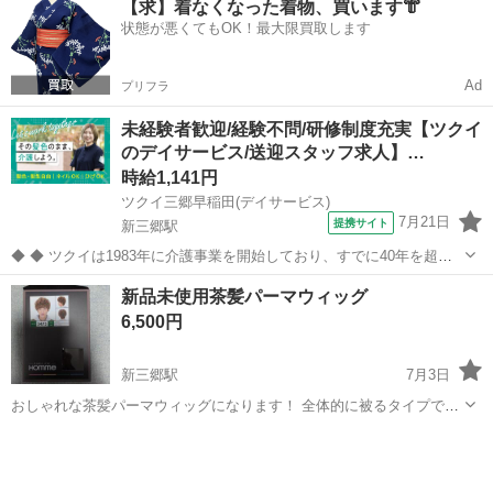
【求】着なくなった着物、買います👘
保存してました。取りに来てくれる方限定です。
状態が悪くてもOK！最大限買取します
Ad
プリフラ
未経験者歓迎/経験不問/研修制度充実【ツクイ
のデイサービス/送迎スタッフ求人】…
時給1,141円
ツクイ三郷早稲田(デイサービス)
7月21日
提携サイト
新三郷駅
◆ ◆ ツクイは1983年に介護事業を開始しており、すでに40年を超え
る歴史を有しています。デイサービスでは業界トップクラス！ ◆グル
埼玉
三郷市
新三郷駅
その他
新品未使用茶髪パーマウィッグ
ープ会社の経営管理 ◆在宅介護サービス:デイサービス/訪問介護/訪問
6,500円
入浴/訪問看護/...
新三郷駅
7月3日
おしゃれな茶髪パーマウィッグになります！ 全体的に被るタイプで色
はミルキーブラウンで毛先に向かって明るくなっています！ 一度開封
埼玉
三郷市
新三郷駅
その他
新品
はしていますが、新品未使用の物です！ 説明書やネットも付属してい
ます！ 職場や学校などで染められ...