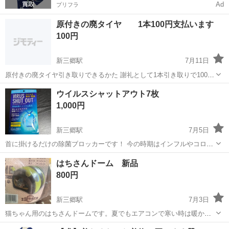
Ad
プリフラ
原付きの廃タイヤ 1本100円支払います
100円
新三郷駅
7月11日
原付きの廃タイヤ引き取りできるかた 謝礼として1本引き取りで100円
わたします 2、30本〜あります 屋外放置なので汚れてます 埼玉県三郷
埼玉
三郷市
新三郷駅
その他
タイヤ
ウイルスシャットアウト7枚
市半田まで引き取りこれるかたで よろしくお願いします^^;
1,000円
新三郷駅
7月5日
首に掛けるだけの除菌ブロッカーです！ 今の時期はインフルやコロナ
が流行っているため仕事やお出かけするときなどにおすすめです！
埼玉
三郷市
新三郷駅
その他
コロナ
はちさんドーム 新品
800円
新三郷駅
7月3日
猫ちゃん用のはちさんドームです。夏でもエアコンで寒い時は暖かい
場所があると猫ちゃんも探しやすいです。新品ですが半年くらい自宅
埼玉
三郷市
新三郷駅
その他
新品