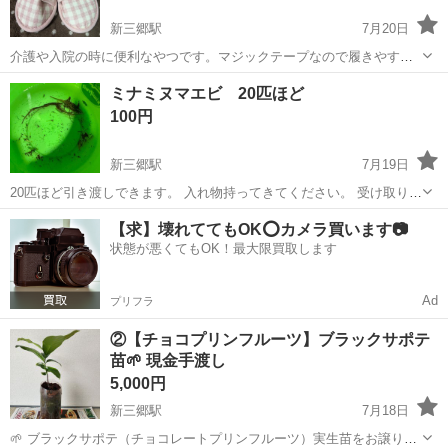
新三郷駅
7月20日
介護や入院の時に便利なやつです。マジックテープなので履きやすい
です。23から２５センチくらいまで大丈夫だと思います。1週間くらい
埼玉
三郷市
新三郷駅
その他
シューズ
ミナミヌマエビ 20匹ほど
使用して、少し保存していましたので神経質な方はご遠慮ください。
100円
新三郷駅
7月19日
20匹ほど引き渡しできます。 入れ物持ってきてください。 受け取りは
2026/07/19〜20です。 希望時間、日曜コメントください。 〒341-0004
埼玉
三郷市
新三郷駅
その他
【求】壊れててもOK⭕️カメラ買います📷
埼玉県三郷市上彦名６６６−３
状態が悪くてもOK！最大限買取します
Ad
プリフラ
②【チョコプリンフルーツ】ブラックサポテ
苗🌱 現金手渡し
5,000円
新三郷駅
7月18日
🌱 ブラックサポテ（チョコレートプリンフルーツ）実生苗をお譲りし