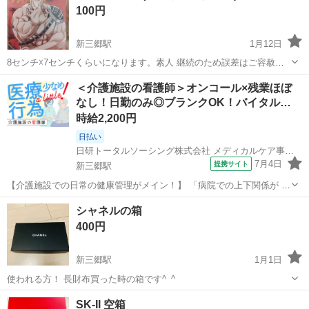
100円
新三郷駅
1月12日
8センチ☓7センチくらいになります。素人 継続のため誤差はご容赦く
ださい 自宅での保管のため、小さな傷などはあるかもしれません ノー
埼玉
三郷市
新三郷駅
その他
アクリル
＜介護施設の看護師＞オンコール×残業ほぼ
クレームノーリターンでお願いします
なし！日勤のみ◎ブランクOK！バイタル…
時給2,200円
日払い
日研トータルソーシング株式会社 メディカルケア事業部
7月4日
提携サイト
新三郷駅
【介護施設での日常の健康管理がメイン！】 「病院での上下関係が 辛
くて辞めてしまった」 「自分の時間が欲しく 他の仕事をしている」
埼玉
三郷市
新三郷駅
看護師
シャネルの箱
看護をはなれている方 経験を活かせて働き方を調整できる 『施設内の
400円
看護』がオススメです...
新三郷駅
1月1日
使われる方！ 長財布買った時の箱です^_^
埼玉
三郷市
新三郷駅
その他
シャネル
SK-II 空箱