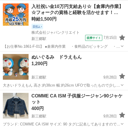
トル 500円 酸欠防止のため8分目くらいでの、お渡しになります。
埼玉
三郷市
新三郷駅
その他
ゾウリムシ
入社祝い金10万円支給あり☆【倉庫内作業】
三郷市半田からになります。 気になる事などありました、メッセージ
☆フォークの資格と経験を活かせます！…
からでもよ...
時給1,500円
日払い
株式会社ジャパンクリエイト
7月15日
提携サイト
新三郷駅
【お仕事No.1861-F-01】 ●倉庫内作業 ・食料品のピッキング ・入
出庫 ・フォークリフト作業 ・その他付随する業務 ※主にカレー
埼玉
三郷市
新三郷駅
仕分け
ぬいぐるみ ドラえもん
やシチューなどのルウやレトルト商材を取り扱います。 ※ピッキング
1,200円
の際に、1...
新三郷駅
9月28日
大きいドラえもん 高さ:約38cm 幅:約26cm UFOで取ったもので少し家
で飾ってたので、 洗濯しました。 (光の関係で2個の色が違う様に見え
埼玉
三郷市
新三郷駅
その他
ドラえもん
COMME CA ISM 子供服ジージャン90ジャケ
ますが、同じです。) 小さいドラえもんはオマケだと思って下さい。
ット
小さいド...
400円
新三郷駅
9月28日
ブランド: COMME CA ISM サイズ: 90 タグに記名してありますので、