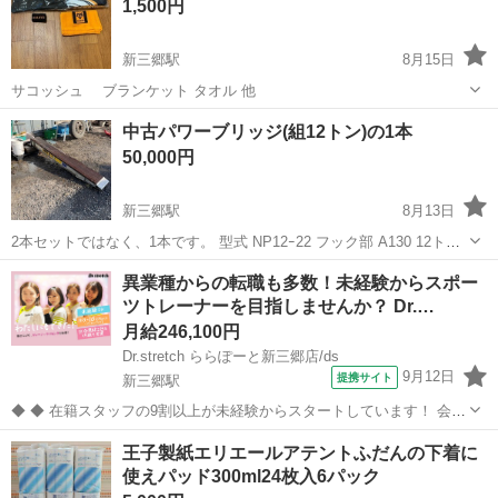
1,500円
新三郷駅
8月15日
サコッシュ ブランケット タオル 他
埼玉
三郷市
新三郷駅
その他
ジャイアンツ
中古パワーブリッジ(組12トン)の1本
50,000円
新三郷駅
8月13日
2本セットではなく、1本です。 型式 NP12ｰ22 フック部 A130 12トン
／組 全幅 300mm 全長 2200mm 全高 160mm 自重 47kg／本 張ってあ
埼玉
三郷市
新三郷駅
その他
ブリッジ
異業種からの転職も多数！未経験からスポー
る木は要交換です。 固...
ツトレーナーを目指しませんか？ Dr.…
月給246,100円
Dr.stretch ららぽーと新三郷店/ds
9月12日
提携サイト
新三郷駅
◆ ◆ 在籍スタッフの9割以上が未経験からスタートしています！ 会社
員だった方やシステム会社から転職してきた方も！ 「運動が好き」
埼玉
三郷市
新三郷駅
スポーツジム
王子製紙エリエールアテントふだんの下着に
「部活時代の熱を取り戻したい」そんな方にはピッタリ！ 是非飛び込
使えパッド300ml24枚入6パック
んできてくださいね♪ トッ...