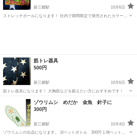
新三郷駅
10月6日
ストレッチポールになります！ 社内で期間限定で発売されたカラーで
す！ 猫背や背中の凝りが気になる方におすすめです！ 適度な角度とデ
埼玉
三郷市
新三郷駅
その他
ストレッチポール
コボコ感が刺激を与え血行を促進します！ 欲しい方にお譲りします💦
筋トレ器具
500円
新三郷駅
10月6日
筋トレ器具になります！ 大胸筋などを鍛えたい方におすすめです！
埼玉
三郷市
新三郷駅
その他
筋トレ
ゾウリムシ めだか 金魚 針子に
300円
新三郷駅
10月4日
ゾウリムシの出品になります。 1ℓペットボトル 300円 1.8ℓペットボ