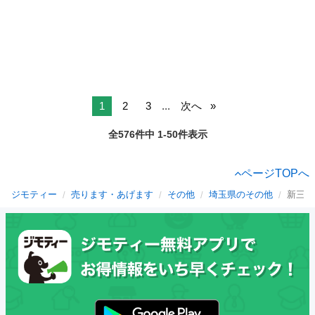
1
2
3
...
次へ
全576件中 1-50件表示
ページTOPへ
ジモティー
売ります・あげます
その他
埼玉県のその他
新三郷