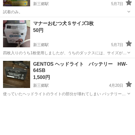
新三郷駅
5月7日
試着のみ。
埼玉
三郷市
新三郷駅
その他
ワンワン
マナーおむつ犬Ｓサイズ3枚
50円
新三郷駅
5月7日
四枚入りのうち1枚使用しましたが、うちのダックスには、サイズが合
わなかったので、
埼玉
三郷市
新三郷駅
その他
おむつ
GENTOS ヘッドライト バッテリー HW-
64SB
1,500円
新三郷駅
4月20日
使っていたヘッドライトのライトの部分が壊れてしまい バッテリーが
必要なくなったので宜しくお願いします バッテリーに問題はありませ
埼玉
三郷市
新三郷駅
その他
GENTOS
ん。 GENTOSヘッドライト HW-64SB 近所のコンビニまで引き取りに
来れる方よろし...