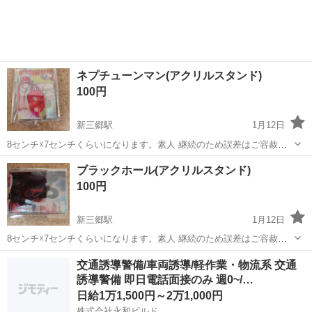
看護をはなれている方 経験を活かせて働き方を調整できる 『施設内の
看護』がオススメです...
ネプチューンマン(アクリルスタンド)
100円
新三郷駅
1月12日
8センチ☓7センチくらいになります。素人 継続のため誤差はご容赦く
ださい 自宅での保管のため、小さな傷などはあるかもしれません ノー
埼玉
三郷市
新三郷駅
その他
アクリル
ブラックホール(アクリルスタンド)
クレームノーリターンでお願いします
100円
新三郷駅
1月12日
8センチ☓7センチくらいになります。素人 継続のため誤差はご容赦く
ださい 自宅での保管のため、小さな傷などはあるかもしれません ノー
埼玉
三郷市
新三郷駅
その他
アクリル
交通誘導警備/車両誘導/軽作業・物流系 交通
クレームノーリターンでお願いします
誘導警備 即日電話面接のみ 週0~/…
日給1万1,500円～2万1,000円
株式会社永和ビルド