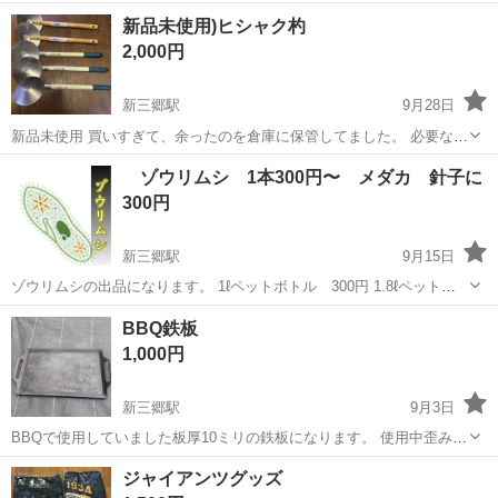
消してからお渡しします。 【ブランドの特徴】 COMME CA ISMは、
埼玉
三郷市
新三郷駅
その他
ジージャン
新品未使用)ヒシャク杓
シンプルで洗練されたデザインが特徴のブランドです。 【サイズと
2,000円
フ...
新三郷駅
9月28日
新品未使用 買いすぎて、余ったのを倉庫に保管してました。 必要な方
にお安くお譲り致します。 購入金額:5個で7500円-8000円ほど。 倉庫
埼玉
三郷市
新三郷駅
その他
譲り
ゾウリムシ 1本300円〜 メダカ 針子に
での保管だったので、細かい傷、汚れなどあります。 気になる方はご
300円
遠慮下さい。 ...
新三郷駅
9月15日
ゾウリムシの出品になります。 1ℓペットボトル 300円 1.8ℓペットボ
トル 500円 酸欠防止のため7分目くらいでの、お渡しになります。
埼玉
三郷市
新三郷駅
その他
ゾウリムシ
BBQ鉄板
三郷市からになります。 気になる事などありました、メッセージから
1,000円
でもよろし...
新三郷駅
9月3日
BBQで使用していました板厚10ミリの鉄板になります。 使用中歪みも
なく安定感があり使いやすく重量感あります。
埼玉
三郷市
新三郷駅
その他
鉄板
ジャイアンツグッズ