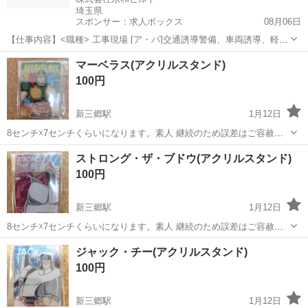
埼玉県
スポンサー：求人ボックス
08月06日
【仕事内容】<職種> 工事現場 [ア・パ]交通誘導警備、車両誘導、軽作
業・物流その他 <雇用形態> アルバイト・パート <給与> [ア・パ]日給
アルバイト・パート
マーベラス(アクリルスタンド)
11,500円～21,000円 交通費:全額支給 基本日給 1日給:11,500円～2...
100円
新三郷駅
1月12日
8センチ☓7センチくらいになります。素人 継続のため誤差はご容赦く
ださい 自宅での保管のため、小さな傷などはあるかもしれません ノー
埼玉
三郷市
新三郷駅
その他
アクリル
ストロング・ザ・ブドウ(アクリルスタンド)
クレームノーリターンでお願いします
100円
新三郷駅
1月12日
8センチ☓7センチくらいになります。素人 継続のため誤差はご容赦く
ださい 自宅での保管のため、小さな傷などはあるかもしれません ノー
埼玉
三郷市
新三郷駅
その他
ブドウ
ジャック・チー(アクリルスタンド)
クレームノーリターンでお願いします
100円
新三郷駅
1月12日