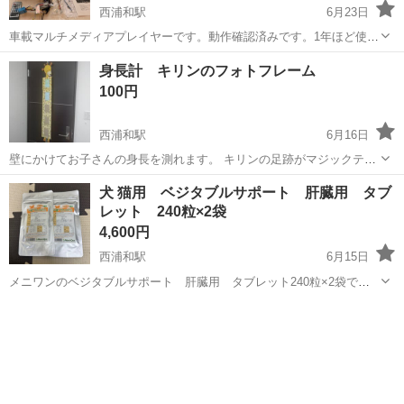
西浦和駅
6月23日
車載マルチメディアプレイヤーです。動作確認済みです。1年ほど使用
しました。特に目立つ傷はありません。 付属品は全て揃っています。
埼玉
さいたま市
西浦和駅
その他
マルチメディア
身長計 キリンのフォトフレーム
カーオーディオ Bluetoothオーディオ USBオーディオ ラジオ カーステ
100円
レオ
西浦和駅
6月16日
壁にかけてお子さんの身長を測れます。 キリンの足跡がマジックテー
プになっていて動かせます。写真が５枚入れられます。 写真のカバー
埼玉
さいたま市
西浦和駅
その他
キリン
犬 猫用 ベジタブルサポート 肝臓用 タブ
を無くしてしまったのですが、クリアファイル等で工夫してもらえれ
レット 240粒×2袋
ば、普通に使えると思います。 下に...
4,600円
西浦和駅
6月15日
メニワンのベジタブルサポート 肝臓用 タブレット240粒×2袋で
す。犬、猫用です。 一袋のみでも可能です。 期限 2027.05 新品未開
埼玉
さいたま市
西浦和駅
その他
タブレット
封です。 定価2860円（一袋）