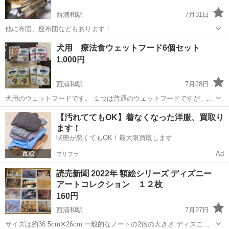
西浦和駅
7月31日
他に布団、座布団などもあります！
埼玉
志木市
西浦和駅
その他
犬用 療法食ウェットフード6個セット
1,000円
西浦和駅
7月28日
犬用のウェットフードです。 １つは普通のウェットフードですが、そ
の他の7つは療法食です。よく確認してからご購入ください。 無一物
埼玉
さいたま市
西浦和駅
その他
ウェット
【汚れててもOK】着なくなった洋服、買取り
さばの煮こごり風×1 犬用 尿石ケア×1 犬猫用 エナジーバランスケ
ます！
ア チキン×2 ❌犬用 消...
状態が悪くてもOK！最大限買取します
Ad
プリフラ
読売新聞 2022年 額絵シリーズ ディズニー
アートコレクション １２枚
160円
西浦和駅
7月27日
サイズは約36.5cm✕26cm 一般的なノートの2倍の大きさ ディズニー