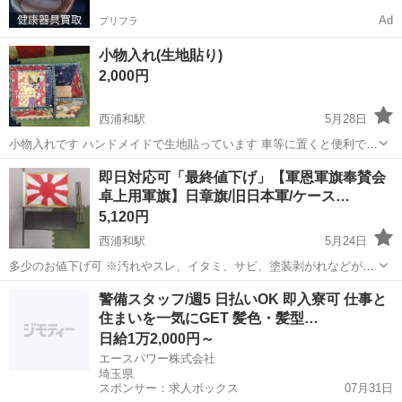
Ad
プリフラ
小物入れ(生地貼り)
2,000円
西浦和駅
5月28日
小物入れです ハンドメイドで生地貼っています 車等に置くと便利です
8月27日まで、できるだけ早くとりにきてくれる方を優先させていただ
埼玉
さいたま市
西浦和駅
その他
ハンドメイド
即日対応可「最終値下げ」【軍恩軍旗奉賛会
きます。 よろしくおねがいします。
卓上用軍旗】日章旗/旧日本軍/ケース…
5,120円
西浦和駅
5月24日
多少のお値下げ可 ※汚れやスレ、イタミ、サビ、塗装剥がれなどがみ
られます。 ※ケースにも汚れやキズ、剥がれなどがみられます。 ※予
埼玉
さいたま市
西浦和駅
その他
旧日本軍
警備スタッフ/週5 日払いOK 即入寮可 仕事と
めご了承の上ご検討ください。 以上のような状態ですが、よろしけれ
住まいを一気にGET 髪色・髪型…
ばどうぞ♪(^^)
日給1万2,000円～
エースパワー株式会社
埼玉県
スポンサー：求人ボックス
07月31日