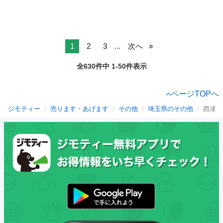
1
2
3
...
次へ
全630件中 1-50件表示
ページTOPへ
ジモティー
売ります・あげます
その他
埼玉県のその他
西浦和