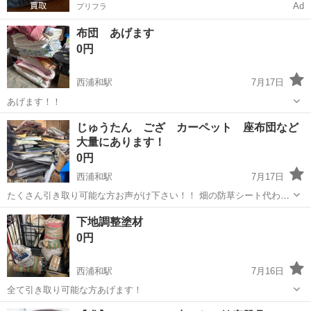
Ad
プリフラ
布団 あげます
0円
西浦和駅
7月17日
あげます！！
埼玉
志木市
西浦和駅
その他
じゅうたん ござ カーペット 座布団など
大量にあります！
0円
西浦和駅
7月17日
たくさん引き取り可能な方お声がけ下さい！！ 畑の防草シート代わり
ですとか、そういった方が多いです。
埼玉
志木市
西浦和駅
その他
下地調整塗材
0円
西浦和駅
7月16日
全て引き取り可能な方あげます！
埼玉
志木市
西浦和駅
その他