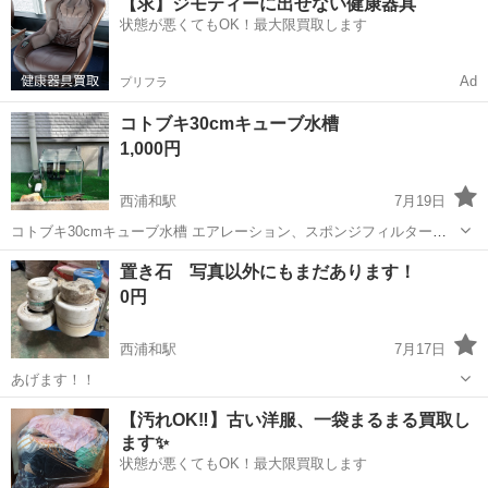
【求】ジモティーに出せない健康器具
す。 耐熱温度100℃
状態が悪くてもOK！最大限買取します
Ad
プリフラ
コトブキ30cmキューブ水槽
1,000円
西浦和駅
7月19日
コトブキ30cmキューブ水槽 エアレーション、スポンジフィルター、
石、流木 ご希望の方には中古ソイル差し上げます。 水槽には水垢あり
埼玉
さいたま市
西浦和駅
その他
置き石 写真以外にもまだあります！
ます。
0円
西浦和駅
7月17日
あげます！！
埼玉
志木市
西浦和駅
その他
置き石
【汚れOK‼️】古い洋服、一袋まるまる買取し
ます✨
状態が悪くてもOK！最大限買取します