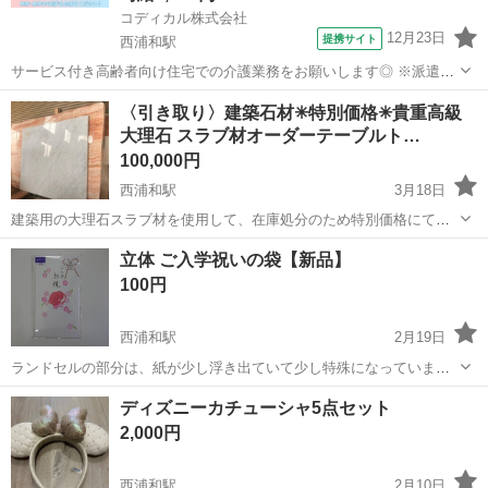
コディカル株式会社
12月23日
提携サイト
西浦和駅
サービス付き高齢者向け住宅での介護業務をお願いします◎ ※派遣先
によって業務内容の詳細は異なります。 【業務内容の一例】 ■食事介
埼玉
さいたま市
西浦和駅
介護
〈引き取り〉建築石材✳︎特別価格✳︎貴重高級
助 ■入浴介助 ■排せつ介助 ■生活援助 ■レクリエーション ■介護記録作
大理石 スラブ材オーダーテーブルト…
成 等 「聞いて...
100,000円
西浦和駅
3月18日
建築用の大理石スラブ材を使用して、在庫処分のため特別価格にてお
譲りいたします。 1枚板のスラブ材からご希望のサイズでテーブルト
埼玉
さいたま市
西浦和駅
その他
石材
立体 ご入学祝いの袋【新品】
ップを加工します。 材料＋オーダー加工費込み 価格：100,000円(1枚)
100円
※トラッ...
西浦和駅
2月19日
ランドセルの部分は、紙が少し浮き出ていて少し特殊になっていま
す。 ダブって購入してしまったので、出品致します。 新品・未開封で
埼玉
さいたま市
西浦和駅
その他
新品
ディズニーカチューシャ5点セット
す。 個人宅での保管の為、ご了承下さい。 禁煙者・ペット居ません。
2,000円
ノークレーム・ノーリタ...
西浦和駅
2月10日