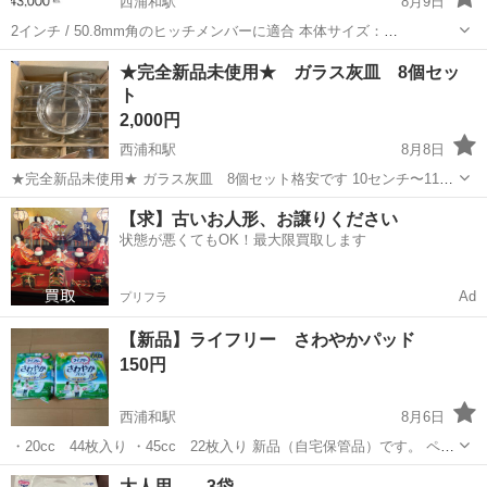
西浦和駅
8月9日
2インチ / 50.8mm角のヒッチメンバーに適合 本体サイズ：
152×65×15cm 本体重量：29.03kg 耐荷重：226.8kg カラー：ブラック
埼玉
さいたま市
西浦和駅
その他
★完全新品未使用★ ガラス灰皿 8個セッ
材質：スチール 備考：2インチ角以外のヒッチメンバーへの取付けに
ト
は、...
2,000円
西浦和駅
8月8日
★完全新品未使用★ ガラス灰皿 8個セット格安です 10センチ〜11セ
ンチ 高さ 3〜4センチ
埼玉
さいたま市
西浦和駅
その他
灰皿
【求】古いお人形、お譲りください
状態が悪くてもOK！最大限買取します
Ad
プリフラ
【新品】ライフリー さわやかパッド
150円
西浦和駅
8月6日
・20cc 44枚入り ・45cc 22枚入り 新品（自宅保管品）です。 ペッ
ト・喫煙者いません。 よろしくお願い致します。
埼玉
さいたま市
西浦和駅
その他
パッド
大人用 3袋