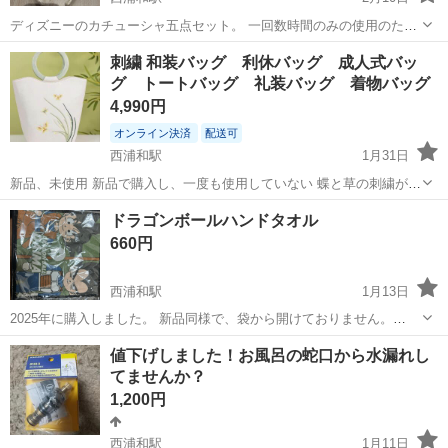
ディズニーのカチューシャ五点セット。 一回数時間のみの使用のため
美品です 単品購入希望の方はお問い合わせください！ 自宅まで取りに
埼玉
さいたま市
西浦和駅
その他
カチューシャ
刺繍 和装バッグ 利休バッグ 成人式バッ
来れる方でお願いいたします #ディズニー #カチューシャ
グ トートバッグ 礼装バッグ 着物バッグ
4,990円
オンライン決済
配送可
西浦和駅
1月31日
新品、未使用 新品で購入し、一度も使用していない 蝶と草の刺繍が施
されたホワイトの小型バッグ。円形ハンドルが特徴的。 - 色: ホワイト
埼玉
さいたま市
西浦和駅
その他
利休
ドラゴンボールハンドタオル
- デザイン: 蝶と草の刺繍 - ハンドル: 円形ハンドル - 素材: 布製 - ...
660円
西浦和駅
1月13日
2025年に購入しました。 新品同様で、袋から開けておりません。
【購入時価格】880円 ドタキャンしない方、中古品であることをご了
埼玉
さいたま市
西浦和駅
その他
ドラゴンボール
値下げしました！お風呂の蛇口から水漏れし
承いただける方のみお問い合わせください。 よろしくおねがいしま
てませんか？
す。
1,200円
西浦和駅
1月11日