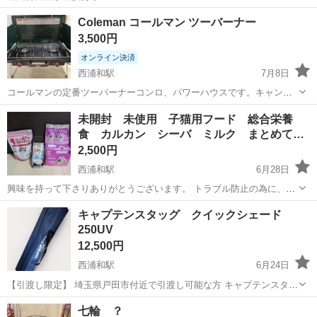
埼玉
さいたま市
西浦和駅
その他
Coleman コールマン ツーバーナー
3,500円
オンライン決済
西浦和駅
7月8日
コールマンの定番ツーバーナーコンロ、パワーハウスです。キャンプ
での調理に欠かせないLPガスを使うツーバーナーで、火力も安定して
埼玉
さいたま市
西浦和駅
その他
未開封 未使用 子猫用フード 総合栄養
います。風防もあるため風にも強いです。 目立った大きな傷やひどい
食 カルカン シーバ ミルク まとめて
汚れはありませんが、外装に若干の傷...
…
2,500円
西浦和駅
6月28日
興味を持って下さりありがとうございます。 トラブル防止の為に、必
ず商品説明文とプロフィール欄をご覧の上、お問い合わせお願いいた
埼玉
さいたま市
西浦和駅
その他
キャプテンスタッグ クイックシェード
します。 読んでないと分かるコメントについては、返信控えさせて頂
250UV
きます ⚠値下げについてはプロ...
12,500円
西浦和駅
6月24日
【引渡し限定】 埼玉県戸田市付近で引渡し可能な方 キャプテンスタッ
グ クイックシェード250UV (キャリーバッグ付) 組立サイズ:
埼玉
戸田市
西浦和駅
その他
七輪 ？
(約)250×250×高さ257・248・239cm パッキングサイズ:(約)121×...