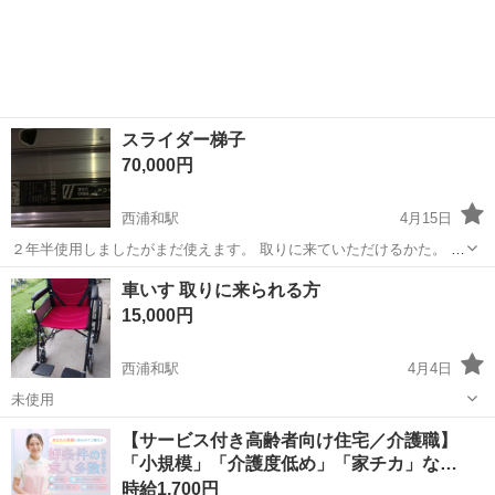
埼玉
さいたま市
西浦和駅
その他
アルミ
KSPEC DIGICAM 最低位:90mm 最高位:...
スライダー梯子
70,000円
西浦和駅
4月15日
２年半使用しましたがまだ使えます。 取りに来ていただけるかた。 軽
バンにも積載可能です。
埼玉
さいたま市
西浦和駅
その他
梯子
車いす 取りに来られる方
15,000円
西浦和駅
4月4日
未使用
埼玉
さいたま市
西浦和駅
その他
車いす
【サービス付き高齢者向け住宅／介護職】
「小規模」「介護度低め」「家チカ」な
ど……
時給1,700円