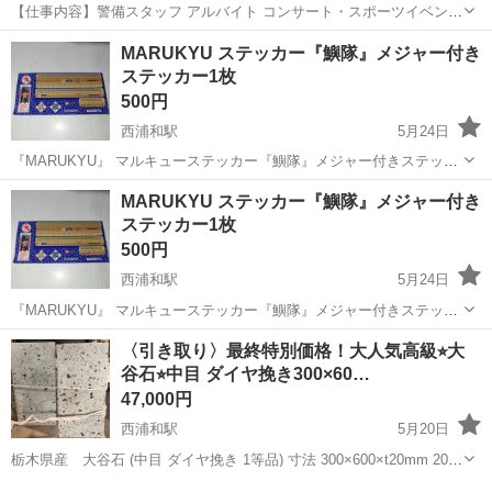
【仕事内容】警備スタッフ アルバイト コンサート・スポーツイベン
ト・展示会などのイベントや、 工事現場周辺で警備・交通誘導をして
アルバイト・パート
MARUKYU ステッカー『鱮隊』メジャー付き
いただきます。 経験者の方はもちろん、未経験者の方も積極的に採用
ステッカー1枚
中! 難しいスキルは不要! 基本的なル...
500円
西浦和駅
5月24日
『MARUKYU』 マルキューステッカー『鱮隊』メジャー付きステッカ
ー1枚 縦 約11cm × 横 約22cm ✧新品 ✧未使用 ✧非売品 フィッシン
埼玉
さいたま市
西浦和駅
その他
ステッカー
MARUKYU ステッカー『鱮隊』メジャー付き
グメジャー、TANAGOスタイルで精密な計測が可能。 - ブランド...
ステッカー1枚
500円
西浦和駅
5月24日
『MARUKYU』 マルキューステッカー『鱮隊』メジャー付きステッカ
ー1枚 縦 約11cm × 横 約22cm ✧新品 ✧未使用 ✧非売品 フィッシン
埼玉
さいたま市
西浦和駅
その他
ステッカー
〈引き取り〉最終特別価格！大人気高級⭐︎大
グメジャー、TANAGOスタイルで精密な計測が可能。 - ブランド...
谷石⭐︎中目 ダイヤ挽き300×60…
47,000円
西浦和駅
5月20日
栃木県産 大谷石 (中目 ダイヤ挽き 1等品) 寸法 300×600×t20mm 20枚
＝合計3.6平米 在庫限りの特別価格(1枚2500円)となります。 積み込み
埼玉
さいたま市
西浦和駅
その他
ダイヤ