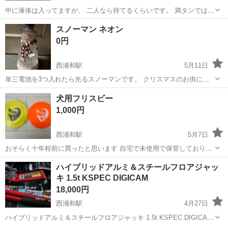
中に液体は入ってますが、 二人なら持てるくらいです。 満タンではな
いです。 サビはあります。
埼玉
志木市
西浦和駅
その他
スノーマン ネオン
0円
西浦和駅
5月11日
単三電池を3つ入れたら光るスノーマンです。 クリスマスのお供に。
頭は外れておりますが蛍光部分とは関係ないので乗せるかくっつけて
埼玉
さいたま市
西浦和駅
その他
スノーマン
犬用フリスビー
いただけたら問題ありません。 電池部分のふたはありません。 内部は
1,000円
液体とラメが入っていて光ると...
西浦和駅
5月7日
おそらく十年程前に買ったと思います 自宅で未使用で保管しておりま
した hero社のディスクドッグ用のフリスビー2枚です 現在猫飼育して
埼玉
さいたま市
西浦和駅
その他
フリスビー
ハイブリッドアルミ＆スチールフロアジャッ
おりますので気になる方はご遠慮ください
キ 1.5t KSPEC DIGICAM
18,000円
西浦和駅
4月27日
ハイブリッドアルミ＆スチールフロアジャッキ 1.5t KSPEC DIGICAM
DJ-ALST-1.5T ハイブリッドアルミ＆スチールフロアジャッキ 1.5t