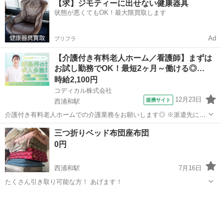
【求】ジモティーに出せない健康器具
状態が悪くてもOK！最大限買取します
Ad
プリフラ
【介護付き有料老人ホーム／看護師】まずは
お試し勤務でOK！最短2ヶ月～働ける◎…
時給2,100円
コディカル株式会社
12月23日
提携サイト
西浦和駅
介護付き有料老人ホームでの介護業務をお願いします◎ ※派遣先によ
って業務内容の詳細は異なります。 【業務内容の一例】 ■食事介助 ■
埼玉
さいたま市
西浦和駅
看護師
三つ折りベッド布団座布団
入浴介助 ■排せつ介助 ■生活援助 ■レクリエーション ■介護記録作成
0円
等 「聞いていた...
西浦和駅
7月16日
たくさん引き取り可能な方！ あげます！
埼玉
志木市
西浦和駅
その他