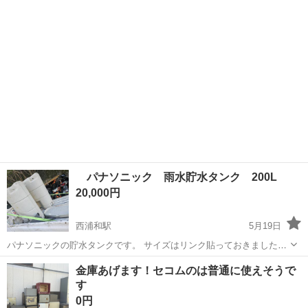
は当方でお手伝いいたします。 ご購入者様には、...
パナソニック 雨水貯水タンク 200L
20,000円
西浦和駅
5月19日
パナソニックの貯水タンクです。 サイズはリンク貼っておきましたの
で、ご確認下さい。 https://amzn.asia/d/1bpb9Ed 元値1つ80,000円以
埼玉
さいたま市
西浦和駅
その他
雨水
金庫あげます！セコムのは普通に使えそうで
上します。 部品はそろっていませんが、必要な方に。
す
0円