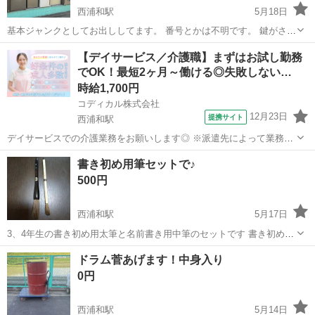
西浦和駅
5月18日
基本ジャンクとしてお出ししてます。 番号とかは不明です。 鍵がささ
ってる金庫はセコムの物で、鍵ありますし、 施錠の確認とれました。
埼玉
志木市
西浦和駅
その他
セコム
【デイサービス／介護職】まずはお試し勤務
傷はあります。 一般よりちょっと大きめです
でOK！最短2ヶ月～働ける◎失敗しない…
時給1,700円
コディカル株式会社
12月23日
提携サイト
西浦和駅
デイサービスでの介護業務をお願いします◎ ※派遣先によって業務内
容の詳細は異なります。 【業務内容の一例】 ■送迎（運転または付き
埼玉
さいたま市
西浦和駅
介護
書き初め用筆セットで♪
添い） ■食事介助 ■入浴介助 ■排せつ介助 ■レクリエーション ■介護記
500円
録作成 等 「聞...
西浦和駅
5月17日
3、4年生の書き初め用太筆と名前書き用中筆のセットです 書き初めの
時に使っただけなので比較的きれいな状態です 書道を習っていて同じ
埼玉
さいたま市
西浦和駅
その他
書き初め
ドラム菅あげます！中身入り
筆が2本あります 1つはお譲りしましたのであと1セットです 鵞毛堂の
0円
筆通常ですと4500円くら...
西浦和駅
5月14日