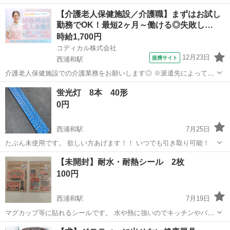
ポスター2022 の12枚 子供の部屋に飾るつもりで申し込みましたが、
埼玉
さいたま市
西浦和駅
その他
読売新聞
【介護老人保健施設／介護職】まずはお試し
今は飾るスペースがないので… 届いたままの未使用です。 ただ、配達
勤務でOK！最短2ヶ月～働ける◎失敗し…
員さんが...
時給1,700円
コディカル株式会社
12月23日
提携サイト
西浦和駅
介護老人保健施設での介護業務をお願いします◎ ※派遣先によって業
務内容の詳細は異なります。 【業務内容の一例】 ■食事介助 ■入浴介
埼玉
さいたま市
西浦和駅
介護
蛍光灯 8本 40形
助 ■排せつ介助 ■生活援助 ■レクリエーション ■介護記録作成 等 「聞
0円
いていた内容と...
西浦和駅
7月25日
たぶん未使用です。 欲しい方あげます！！ いつでも引き取り可能！
埼玉
志木市
西浦和駅
その他
【未開封】耐水・耐熱シール 2枚
100円
西浦和駅
7月19日
マグカップ等に貼れるシールです。 水や熱に強いのでキッチンやバス
ルームでも使えます。 貼った後もきれいに剥がせるエンボスシールで
埼玉
さいたま市
西浦和駅
その他
マグカップ