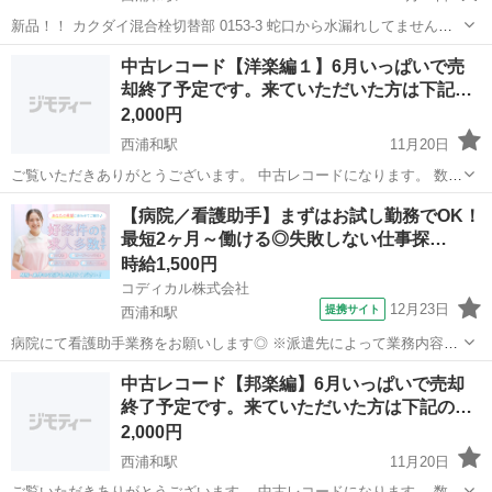
新品！！ カクダイ混合栓切替部 0153-3 蛇口から水漏れしてません
か？ 間違えて購入してしまった為、誰か買ってください😭
埼玉
さいたま市
西浦和駅
その他
新品
中古レコード【洋楽編１】6月いっぱいで売
却終了予定です。来ていただいた方は下記…
2,000円
西浦和駅
11月20日
ご覧いただきありがとうございます。 中古レコードになります。 数が
多くいくつかに分割して、リストを掲載します。まだ未掲載のものが
埼玉
さいたま市
西浦和駅
その他
live
【病院／看護助手】まずはお試し勤務でOK！
多数あります。 細かいカスレ傷、コスレ、ヨレ、紙ヤケ(変色)などあ
最短2ヶ月～働ける◎失敗しない仕事探…
りますので、程度の気...
時給1,500円
コディカル株式会社
12月23日
提携サイト
西浦和駅
病院にて看護助手業務をお願いします◎ ※派遣先によって業務内容の
詳細は異なります。 【業務内容の一例】 ■食事介護 ■入浴介助 ■排泄
埼玉
さいたま市
西浦和駅
介護
中古レコード【邦楽編】6月いっぱいで売却
介助 ■シーツ交換、清掃 ■医療機器の管理、配膳 等 「聞いていた内容
終了予定です。来ていただいた方は下記の…
と違う…」なんて...
2,000円
西浦和駅
11月20日
ご覧いただきありがとうございます。 中古レコードになります。 数が