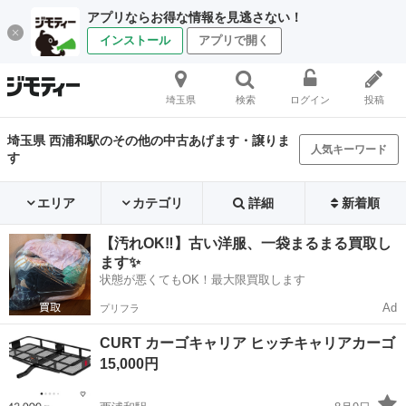
アプリならお得な情報を見逃さない！
インストール
アプリで開く
埼玉県
検索
ログイン
投稿
埼玉県 西浦和駅のその他の中古あげます・譲りま
人気キーワード
す
エリア
カテゴリ
詳細
新着順
【汚れOK‼️】古い洋服、一袋まるまる買取し
ます✨
状態が悪くてもOK！最大限買取します
Ad
プリフラ
CURT カーゴキャリア ヒッチキャリアカーゴ
15,000円