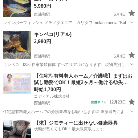
5,980円
西浦和駅
6月4日
レインボーフィッシュ メラノタエニア カリタワ melanotaenia "Kali
Tawa" オス1、メス2のトリオの販売になります。 サイズ約3センチ
埼玉
さいたま市
西浦和駅
その他
ショップ
キンペコ(リアル)
餌、ネオプロス、赤虫 ショップでは中々見かけない希少種です。 ...
3,980円
西浦和駅
6月4日
キンペコ l236 自家繁殖個体 すべてリアルになります。現物選別可能
です。 サイズ、約3センチ 餌グロウ、ベビーブラインシュリンプ 発送
埼玉
さいたま市
西浦和駅
その他
キンペコ
【住宅型有料老人ホーム／介護職】まずはお
はしたことがないので、引き取りか近くであれば配達での取り引きで
試し勤務でOK！最短2ヶ月～働ける◎失…
お願いします。
時給1,700円
コディカル株式会社
12月23日
提携サイト
西浦和駅
住宅型有料老人ホームでの介護業務をお願いします◎ ※派遣先によっ
て業務内容の詳細は異なります。 【業務内容の一例】 ■食事介助 ■入
埼玉
さいたま市
西浦和駅
介護
【求】ジモティーに出せない健康器具
浴介助 ■排せつ介助 ■生活援助 ■レクリエーション ■介護記録作成 等
状態が悪くてもOK！最大限買取します
「聞いていた内...