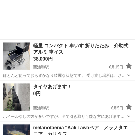
軽量 コンパクト 車いす 折りたたみ 介助式
アルミ 車イス
38,000円
西浦和駅
6月15日
ほとんど使っておらずかなり綺麗な状態です。 受け渡し場所は、さい
たま市桜区、としくは東京都板橋区です。
埼玉
さいたま市
西浦和駅
その他
タイヤあげます！
0円
西浦和駅
6月5日
ホイールなしの方が多いですが、全て引き取り可能な方にあげます。
ダメージ激しい物は残してok! 早い物勝ち！ トラック必要と思います
埼玉
志木市
西浦和駅
その他
タイヤ
melanotaenia "Kali Tawaペア メラノタエ
ニア カリタワ