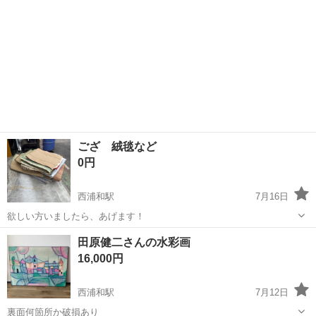
ござ 絨毯など
0円
西浦和駅
7月16日
欲しい方いましたら、あげます！
埼玉
志木市
西浦和駅
その他
絨毯
田原健二さんの水彩画
16,000円
西浦和駅
7月12日
裏面何箇所か破損あり