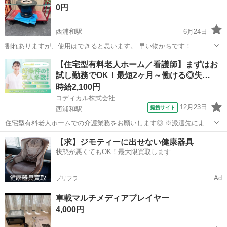
0円
西浦和駅
6月24日
割れありますが、使用はできると思います。 早い物かちです！
埼玉
志木市
西浦和駅
その他
【住宅型有料老人ホーム／看護師】まずはお
試し勤務でOK！最短2ヶ月～働ける◎失…
時給2,100円
コディカル株式会社
12月23日
提携サイト
西浦和駅
住宅型有料老人ホームでの介護業務をお願いします◎ ※派遣先によっ
て業務内容の詳細は異なります。 【業務内容の一例】 ■食事介助 ■入
埼玉
さいたま市
西浦和駅
看護師
【求】ジモティーに出せない健康器具
浴介助 ■排せつ介助 ■生活援助 ■レクリエーション ■介護記録作成 等
状態が悪くてもOK！最大限買取します
「聞いていた内...
Ad
プリフラ
車載マルチメディアプレイヤー
4,000円