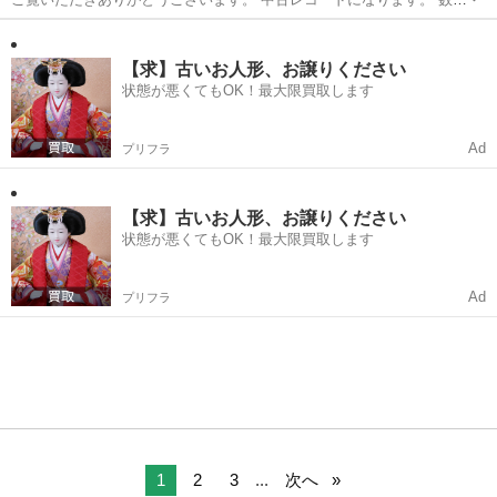
多くいくつかに分割して、リストを掲載します。 細かいカスレ傷、コ
埼玉
さいたま市
西浦和駅
その他
邦楽
スレ、ヨレ、紙ヤケ(変色)などありますので、程度の気になる方は購入
をお控えください。...
【求】古いお人形、お譲りください
状態が悪くてもOK！最大限買取します
Ad
プリフラ
【求】古いお人形、お譲りください
状態が悪くてもOK！最大限買取します
Ad
プリフラ
1
2
3
...
次へ