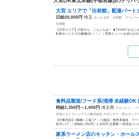
大宮(JR東北本線(宇都宮線))のデリバ
大宮 エリアで「出前館」配達パートナー
日給20,000円
埼玉
さいたま市
大宮駅
デリバリ
出前館
【大宮エリア】の皆さん、こんにちは！ ★TVCMでおなじ
転車やバイクでの稼働OK！！／ ＼営業ナンバーお持ちの方必
食料品製造/フード系/清掃 未経験OK 
時給1,350円～1,400円
埼玉県
アルバイト・パ
日本レストランシステム株式会社
スポンサー：求人ボック
【仕事内容】<職種> 工場 [ア・パ]食品・飲料系製造、フー
給与> [ア・パ]時給1,350円～1,400円 交通費:一部支給 1ヶ月
家系ラーメン店のキッチン・ホールスタ