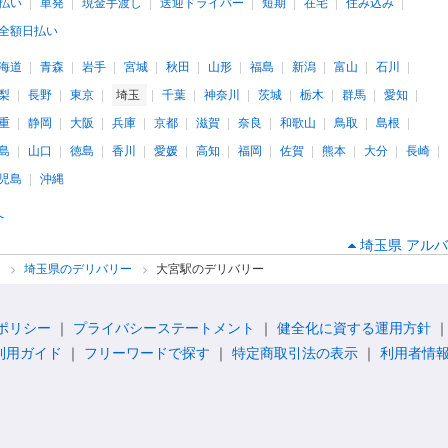
払い
単発
現金手渡し
送迎ドライバー
短期
在宅
住み込み
全額日払い
海道
青森
岩手
宮城
秋田
山形
福島
新潟
富山
石川
梨
長野
東京
埼玉
千葉
神奈川
茨城
栃木
群馬
愛知
重
静岡
大阪
兵庫
京都
滋賀
奈良
和歌山
鳥取
島根
島
山口
徳島
香川
愛媛
高知
福岡
佐賀
熊本
大分
長崎
児島
沖縄
へ
埼玉県 アルバ
ー
埼玉県のデリバリー
大宮駅のデリバリー
ポリシー
プライバシーステートメント
健全化に資する運用方針
利用ガイド
フリーワードで探す
特定商取引法の表示
利用者情