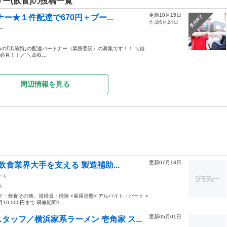
リー(飲食)の投稿一覧
更新10月15日
★１件配達で670円＋ブー...
受付終了
作成6月24日
ー
みの｢出前館｣の配達パートナー（業務委託）の募集です！！ ＼自
見！！／ ＼高収...
周辺情報を見る
更新07月13日
飲食業界大手を支える 製造補助...
ート
ス
ド・飲食その他、清掃員・掃除 <雇用形態> アルバイト・パート <
10,000円まで 研修期間1...
更新05月01日
ッフ／横浜家系ラーメン 壱角家 ス...