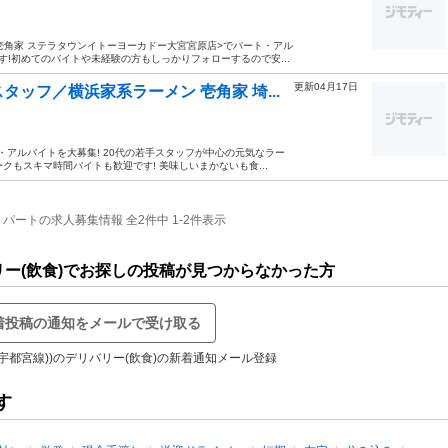
壱角家 ステラタウンイトーヨーカドー大宮宮原店>でパート・アル
す!初めてのバイトや未経験の方もしっかりフォローするので安...
更新04月17日
ッフ／横浜家系ラーメン 壱角家 埼...
・アルバイトを大募集! 20代の若手スタッフが中心の元気なラー
クもスキマ時間バイトも歓迎です! 美味しいまかないも食...
ートの求人募集情報 全2件中 1-2件表示
バリー(飲食)でお探しの投稿が見つからなかった方
着投稿の通知をメールで受け取る
(宇都宮線))のデリバリー(飲食)の新着通知メール登録
す