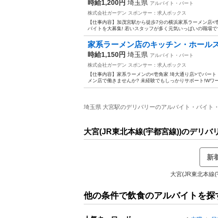
時給1,200円
埼玉県
アルバイト・パート
株式会社ガーデン
スポンサー：求人ボックス
【仕事内容】加茂宮駅から徒歩7分の横浜家系ラーメン店<
バイトを大募集! 若いスタッフが多く元気いっぱいの職場で
家系ラーメン店のキッチン・ホールスタ
時給1,150円
埼玉県
アルバイト・パート
株式会社ガーデン
スポンサー：求人ボックス
【仕事内容】家系ラーメンの<壱角家 埼大通り店>でパート
メン店で働きませんか? 未経験でもしっかりサポート!Wワー
埼玉県 大宮駅のデリバリーのアルバイト・バイト・パ
大宮(JR東北本線(宇都宮線))のデリ
新
大宮(JR東北本線
他の条件で飲食のアルバイトを探