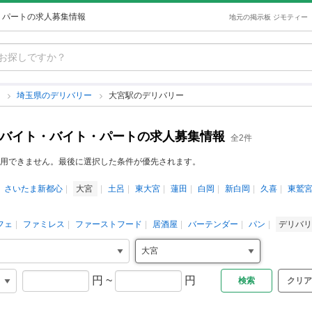
・パートの求人募集情報
地元の掲示板 ジモティー
ー
埼玉県のデリバリー
大宮駅のデリバリー
ルバイト・バイト・パートの求人募集情報
全2件
用できません。最後に選択した条件が優先されます。
さいたま新都心
大宮
土呂
東大宮
蓮田
白岡
新白岡
久喜
東鷲
フェ
ファミレス
ファーストフード
居酒屋
バーテンダー
パン
デリバ
円
~
円
クリア