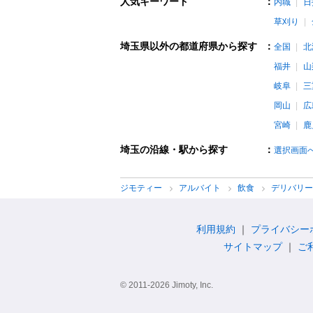
人気キーワード
：
内職
日
草刈り
埼玉県以外の都道府県から探す
：
全国
北
福井
山
岐阜
三
岡山
広
宮崎
鹿
埼玉の沿線・駅から探す
：
選択画面
ジモティー
アルバイト
飲食
デリバリ
利用規約
プライバシー
サイトマップ
ご
© 2011-2026 Jimoty, Inc.