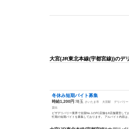
大宮(JR東北本線(宇都宮線))のデ
冬休み短期バイト募集
時給1,200円
埼玉
さいたま市
大宮駅
デリバリー
貸出
ピザデリバリー業界で全国No.1のFC店舗を8店舗運営し
忙期の短期バイトを募集しております。 アルバイト内容は、