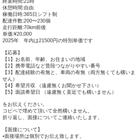
終業時間:21時

休憩時間:自由

稼働日時:365日シフト制

配達件数:200〜230個

走行距離:70km前後

単価:¥20,000

2025年　年内は21500円の特別単価です

【応募】

【1】お名前、年齢、お住まいの地域

【2】携帯電話など普段つながりやすい番号

【3】配達経験の有無と、車両の有無（両方無くても構いま
せん）

【4】希望月収 （遠慮無くお聞かせ下さい）

【5】面談希望日 （遠慮無く直近でも構いません）

をお伝えください。

コピペで埋めて頂いて全然構いません。

折り返し、面接についてご連絡いたします。

【面接について】

•面接場所は個別でお伝え致します。
