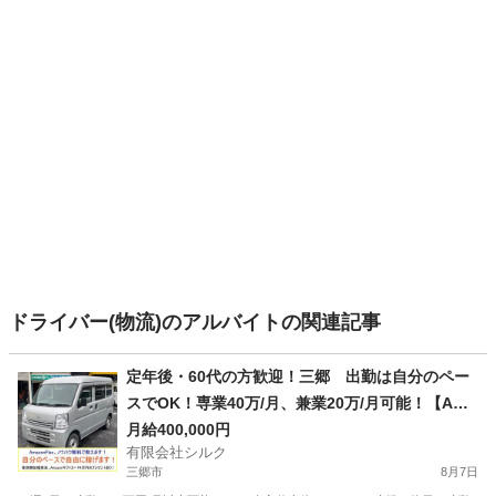
ドライバー(物流)のアルバイトの関連記事
定年後・60代の方歓迎！三郷 出勤は自分のペー
スでOK！専業40万/月、兼業20万/月可能！【Ama
zon Flex】で稼ぎましょう！
月給400,000円
有限会社シルク
三郷市
8月7日