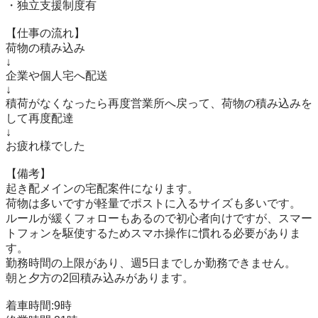
・独立支援制度有

【仕事の流れ】

荷物の積み込み

↓

企業や個人宅へ配送

↓

積荷がなくなったら再度営業所へ戻って、荷物の積み込みを
して再度配達

↓

お疲れ様でした

【備考】

起き配メインの宅配案件になります。

荷物は多いですが軽量でポストに入るサイズも多いです。

ルールが緩くフォローもあるので初心者向けですが、スマー
トフォンを駆使するためスマホ操作に慣れる必要がありま
す。

勤務時間の上限があり、週5日までしか勤務できません。

朝と夕方の2回積み込みがあります。

着車時間:9時
