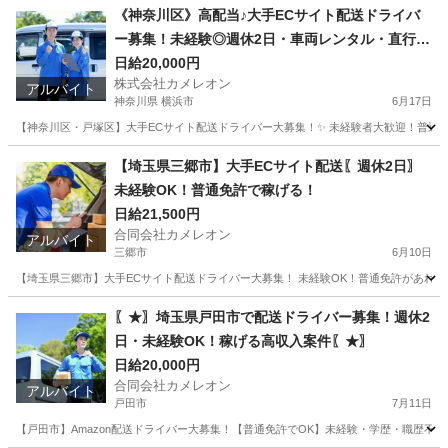
埼玉
上尾市
ドライバー
積み込み
《神奈川区》高配当♪大手ECサイト配送ドライバ
ー募集！未経験◎週休2日・車両レンタル・直行直
帰OK
日給20,000円
株式会社カメレオン
アルバイト
神奈川県 横浜市
6月17日
【神奈川区・戸塚区】大手ECサイト配送ドライバー大募集！✨ 未経験者大歓迎！普通免許
神奈川
横浜市
ドライバー
荷物
【埼玉県三郷市】大手ECサイト配送〖週休2日〗
未経験OK！普通免許で稼げる！
日給21,500円
合同会社カメレオン
アルバイト
三郷市
6月10日
【埼玉県三郷市】大手ECサイト配送ドライバー大募集！ 未経験OK！普通免許があれば
埼玉
三郷市
ドライバー
積み込み
〖★〗埼玉県戸田市で配送ドライバー募集！週休2
日・未経験OK！稼げる高収入案件〖★〗
日給20,000円
合同会社カメレオン
アルバイト
戸田市
7月11日
【戸田市】Amazon配送ドライバー大募集！【普通免許でOK】未経験・学歴・職歴不