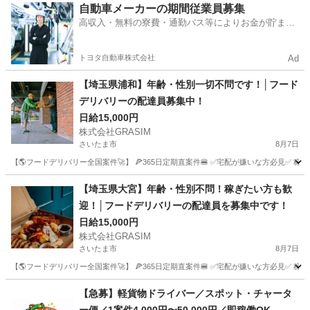
埼玉
上尾市
ドライバー
荷物
自動車メーカーの期間従業員募集
高収入・無料の寮費・通勤バス等によりお金が貯まり
やすい環境
トヨタ自動車株式会社
Ad
【埼玉県浦和】年齢・性別一切不問です！│フード
デリバリーの配達員募集中！
日給15,000円
株式会社GRASIM
さいたま市
8月7日
【🌎フードデリバリー全国案件🚀】 🍕365日定期直案件🍔 ✅宅配が嫌いな方必見✅ 稼働
埼玉
さいたま市
ドライバー
1件
【埼玉県大宮】年齢・性別不問！稼ぎたい方も歓
迎！│フードデリバリーの配達員を募集中です！
日給15,000円
株式会社GRASIM
さいたま市
8月7日
【🌎フードデリバリー全国案件🚀】 🍕365日定期直案件🍔 ✅宅配が嫌いな方必見✅ 稼働
埼玉
さいたま市
ドライバー
1件
【急募】軽貨物ドライバー／スポット・チャータ