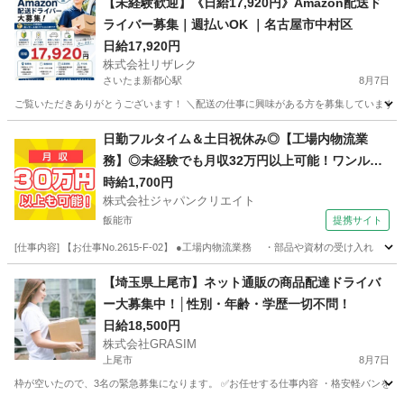
【未経験歓迎】《日給17,920円》Amazon配送ド
ライバー募集｜週払いOK ｜名古屋市中村区
日給17,920円
株式会社リザレク
さいたま新都心駅
8月7日
ご覧いただきありがとうございます！ ＼配送の仕事に興味がある方を募集しています／ 宮崎県
埼玉
さいたま市
さいたま新都心駅
ドライバー
Amazon
日勤フルタイム＆土日祝休み◎【工場内物流業
務】◎未経験でも月収32万円以上可能！ワンルー
ム寮完備！
時給1,700円
株式会社ジャパンクリエイト
飯能市
提携サイト
[仕事内容] 【お仕事No.2615-F-02】 ●工場内物流業務 ・部品や資材の受け
埼玉
飯能市
その他
【埼玉県上尾市】ネット通販の商品配達ドライバ
ー大募集中！│性別・年齢・学歴一切不問！
日給18,500円
株式会社GRASIM
上尾市
8月7日
枠が空いたので、3名の緊急募集になります。 ✅お任せする仕事内容 ・格安軽バンを使