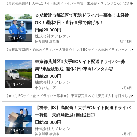
【東京都品川区】大手ECサイト配送ドライバー募集！未経験・ブランクOK☆ 普通免許が
東京
品川区
ドライバー
積み込み
☆彡横浜市都筑区で配送ドライバー募集！未経験
OK！週休2日・直行直帰で稼げる！
日給20,000円
株式会社カメレオン
アルバイト
神奈川県 横浜市
6月15日
【☆横浜市都筑区で配送ドライバー大募集☆】 大手ECサイトの配送ドライバーとして
神奈川
横浜市
ドライバー
積み込み
東京都荒川区!!大手ECサイト配送ドライバー募
集!!未経験歓迎♪週休2日♪車両レンタル◎
日給20,000円
株式会社カメレオン
アルバイト
東京都 荒川区
7月6日
【★大手ECサイト配送ドライバー募集★】 東京都荒川区で【安定収入】を目指しませ
東京
荒川区
ドライバー
積み込み
【神奈川区】高配当！大手ECサイト配送ドライバ
ー募集！未経験歓迎♪週休2日◎
日給20,000円
株式会社カメレオン
アルバイト
神奈川県 横浜市
7月2日