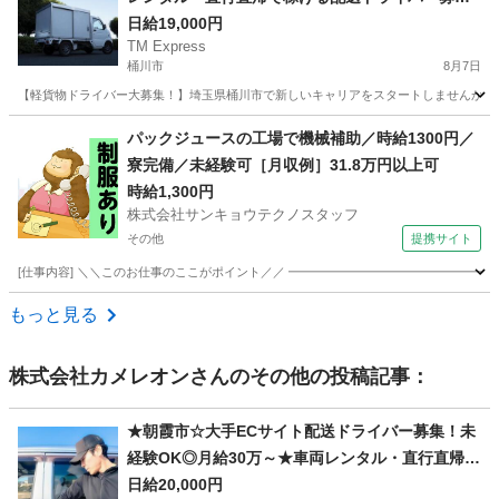
集！
日給19,000円
TM Express
桶川市
8月7日
【軽貨物ドライバー大募集！】埼玉県桶川市で新しいキャリアをスタートしませんか？普
埼玉
桶川市
ドライバー
社用車
パックジュースの工場で機械補助／時給1300円／
寮完備／未経験可［月収例］31.8万円以上可
時給1,300円
株式会社サンキョウテクノスタッフ
その他
提携サイト
[仕事内容] ＼＼このお仕事のここがポイント／／ ━━━━━━━━━━━━━━━━━
埼玉
その他
ドライバー
もっと見る
株式会社カメレオン
さんのその他の投稿記事：
★朝霞市☆大手ECサイト配送ドライバー募集！未
経験OK◎月給30万～★車両レンタル・直行直帰
可！
日給20,000円