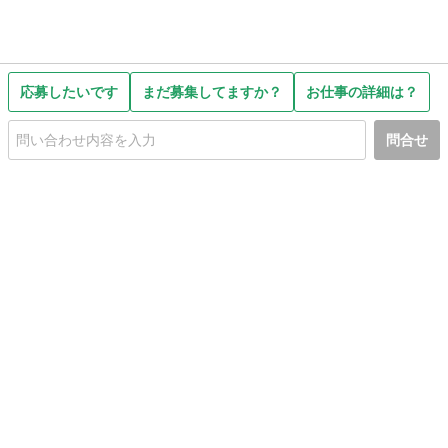
応募したいです
まだ募集してますか？
お仕事の詳細は？
問合せ
初めての方へ
利用規約
プライバシーポリシー
プライバシー・ステートメント
健全化に資する運用方針
お問い合わせ
運営会社
サイトマップ
ご利用ガイド
フリーワードで探す
PC版で表示
都道府県選択