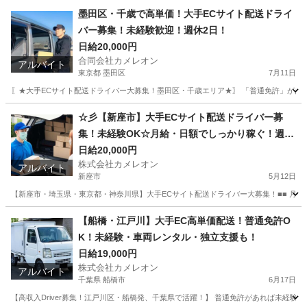
埼玉
戸田市
ドライバー
積み込み
墨田区・千歳で高単価！大手ECサイト配送ドライ
バー募集！未経験歓迎！週休2日！
日給20,000円
合同会社カメレオン
アルバイト
東京都 墨田区
7月11日
〖★大手ECサイト配送ドライバー大募集！墨田区・千歳エリア★〗 「普通免許」があれば
東京
墨田区
ドライバー
積み込み
☆彡【新座市】大手ECサイト配送ドライバー募
集！未経験OK☆月給・日額でしっかり稼ぐ！週休
2日・車両
日給20,000円
株式会社カメレオン
アルバイト
新座市
5月12日
【新座市・埼玉県・東京都・神奈川県】大手ECサイト配送ドライバー大募集！■■ 月給4
埼玉
新座市
ドライバー
積み込み
【船橋・江戸川】大手EC高単価配送！普通免許O
K！未経験・車両レンタル・独立支援も！
日給19,000円
株式会社カメレオン
アルバイト
千葉県 船橋市
6月17日
【高収入Driver募集！江戸川区・船橋発、千葉県で活躍！】 普通免許があれば未経験O