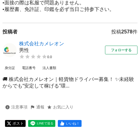
•面接の際は私服で問題ありません。

•履歴書、免許証、印鑑を必ず当日ご持参下さい。
投稿者
投稿
2578
件
株式会社カメレオン
男性
フォローする
0.0
身分証
電話番号
法人書類
🚚 株式会社カメレオン｜軽貨物ドライバー募集！ ✨未経験
からでも“安定して稼げる”環...
注意事項
通報
お気に入り
ポスト
いいね！
LINEで送る