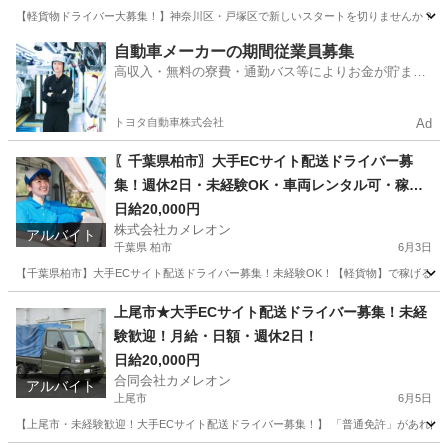
【軽貨物ドライバー大募集！】神奈川区・戸塚区で新しいスタートを切りませんか？☆普通
神奈川
横浜市
ドライバー
荷物
自動車メーカーの期間従業員募集
高収入・無料の寮費・通勤バス等によりお金が貯まり
やすい環境
トヨタ自動車株式会社
Ad
〖千葉県柏市〗大手ECサイト配送ドライバー募
集！週休2日・未経験OK・車両レンタル可・稼げ
る！
日給20,000円
株式会社カメレオン
アルバイト
千葉県 柏市
6月3日
【千葉県柏市】大手ECサイト配送ドライバー募集！未経験OK！【軽貨物】で稼げるチャ
千葉
柏市
ドライバー
積み込み
上尾市★大手ECサイト配送ドライバー募集！未経
験歓迎！月給・日額・週休2日！
日給20,000円
合同会社カメレオン
アルバイト
上尾市
6月5日
【上尾市・未経験歓迎！大手ECサイト配送ドライバー募集！】 「普通免許」があればOK！