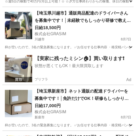
☆週5日の稼動で40万円/月以上可能！☆ ☆夕方仕事終わりからの稼働、休日の稼動で20万
埼玉
三郷市
配送
Amazon
【埼玉県川越市】通販商品配達のドライバーさん
を募集中です！│未経験でもしっかり研修で教えま
す！
日給18,500円
株式会社GRASIM
川越市
8月7日
枠が空いたので、3名の緊急募集になります。 ✅お任せする仕事内容 ・格安軽バンを使
埼玉
川越市
ドライバー
荷物
【実家に残ったミシン🏠】買い取ります❗️
状態が悪くてもOK！最大限買取します
プリフラ
Ad
【埼玉県新座市】ネット通販の配達ドライバーを
募集中です！│免許だけでOK！研修もしっかりあ
ります！
日給17,000円
株式会社GRASIM
新座市
8月7日
枠が空いたので、3名の緊急募集になります。 ✅お任せする仕事内容 ・格安軽バンを使
埼玉
新座市
ドライバー
荷物