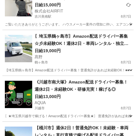
日給15,000円
株式会社AIRFIT
吉川美南駅
8月7日
ご覧いただきありがとうございます。 ハウスメーカー案件の増加に伴い、エアコン工事ス
埼玉
吉川市
吉川美南駅
その他
業務委託
〖埼玉県鶴ヶ島市〗Amazon配送ドライバー募集
☆彡未経験OK！週休2日・車両レンタル・独立支
援も
日給19,000円
髙野
鶴ヶ島市
8月7日
【埼玉県鶴ヶ島市】Amazon配送ドライバー募集！普通免許があれば未経験OK！■■ 
埼玉
鶴ヶ島市
ドライバー
Amazon
《川越市南大塚》Amazon配送ドライバー募集！
週休2日・未経験OK・研修充実！稼げる◎
日給13,000円
AQUA
川越市
8月7日
〖★埼玉県川越市で稼げる！Amazon配送ドライバー募集★〗 普通免許があれば未経
埼玉
川越市
ドライバー
Amazon
【桶川市】週休2日！普通免許OK！未経験・車両
レンタル・直行直帰で稼げる配送ドライバー募