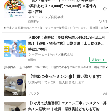
ー便／1案件4,000円〜50,000円／即稼働OK
1案件あたり：4,000円〜50,000円 ※案件内
容・距離
スリーステップ合同会社
西浦和駅
8月7日
■ 仕事内容 軽貨物のスポット便・チャーター便配送をお任せします。 関東圏（東京都・
埼玉
さいたま市
西浦和駅
配送
スポット
入寮OK！高時給！冷暖房完備♪月収31万円以上可
能！【運搬・物流作業】日勤専属！土日祝休み！
自動車通勤OK！無料送迎バスあり！
時給1,700円
シーデーピージャパン株式会社
飯能市
提携サイト
[仕事内容] 【お仕事NO 33A37402】 工場内での半導体製造装置の運搬・物流作業
埼玉
飯能市
その他
【実家に残ったミシン🏠】買い取ります❗️
状態が悪くてもOK！最大限買取します
プリフラ
Ad
【1か月で技術習得】エアコン工事アシスタント募
集！未経験OK｜社員・業務委託どちらも可能