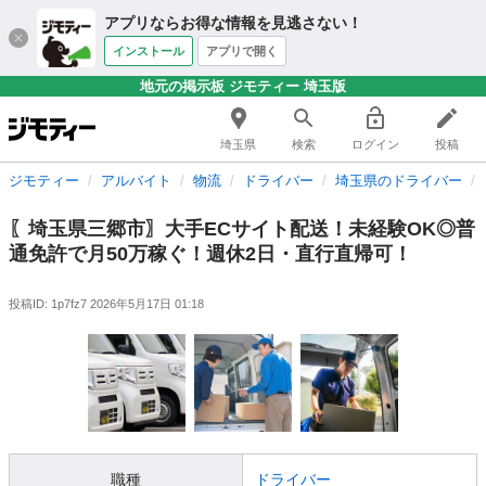
アプリならお得な情報を見逃さない！
インストール
アプリで開く
地元の掲示板 ジモティー 埼玉版
埼玉県
検索
ログイン
投稿
ジモティー
アルバイト
物流
ドライバー
埼玉県のドライバー
〖埼玉県三郷市〗大手ECサイト配送！未経験OK◎普
通免許で月50万稼ぐ！週休2日・直行直帰可！
投稿ID: 1p7fz7
2026年5月17日 01:18
職種
ドライバー