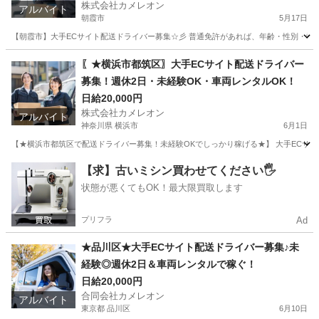
株式会社カメレオン
アルバイト
朝霞市
5月17日
【朝霞市】大手ECサイト配送ドライバー募集☆彡 普通免許があれば、年齢・性別・学
埼玉
朝霞市
ドライバー
積み込み
〖★横浜市都筑区〗大手ECサイト配送ドライバー
募集！週休2日・未経験OK・車両レンタルOK！
日給20,000円
株式会社カメレオン
アルバイト
神奈川県 横浜市
6月1日
【★横浜市都筑区で配送ドライバー募集！未経験OKでしっかり稼げる★】 大手ECサ
神奈川
横浜市
ドライバー
積み込み
【求】古いミシン買わせてください🖐️
状態が悪くてもOK！最大限買取します
プリフラ
Ad
★品川区★大手ECサイト配送ドライバー募集♪未
経験◎週休2日＆車両レンタルで稼ぐ！
日給20,000円
合同会社カメレオン
アルバイト
東京都 品川区
6月10日