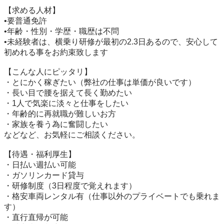
【求める人材】

•要普通免許

•年齢・性別・学歴・職歴は不問

•未経験者は、横乗り研修が最初の2.3日あるので、安心して
初めれる事をお約束致します

【こんな人にピッタリ】

・とにかく稼ぎたい（弊社の仕事は単価が良いです）

・長い目で腰を据えて長く勤めたい

・1人で気楽に淡々と仕事をしたい

・年齢的に再就職が難しいお方

・家族を養う為に奮闘したい

などなど、お気軽にご相談ください。

【待遇・福利厚生】

・日払い週払い可能

・ガソリンカード貸与

・研修制度（3日程度で覚えれます）

・格安車両レンタル有（仕事以外のプライベートでも乗れま
す）

・直行直帰が可能
