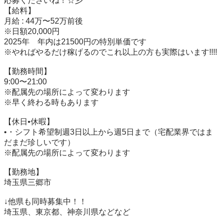
応募くださいね！☆彡

【給料】

月給 : 44万〜52万前後

※日額20,000円

2025年　年内は21500円の特別単価です

※やればやるだけ稼げるのでこれ以上の方も実際はいます!!!!

【勤務時間】

9:00〜21:00

※配属先の場所によって変わります

※早く終わる時もあります

【休日•休暇】

•・シフト希望制週3日以上から週5日まで（宅配業界ではま
だまだ珍しいです）

※配属先の場所によって変わります

【勤務地】

埼玉県三郷市

↓他県も同時募集中！！

埼玉県、東京都、神奈川県などなど
