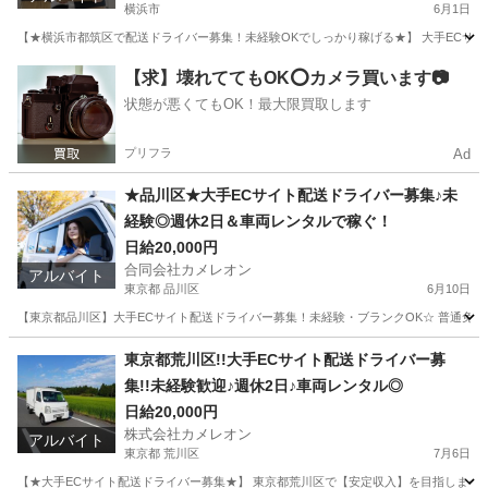
横浜市
6月1日
【★横浜市都筑区で配送ドライバー募集！未経験OKでしっかり稼げる★】 大手ECサ
神奈川
横浜市
ドライバー
積み込み
【求】壊れててもOK⭕️カメラ買います📷
状態が悪くてもOK！最大限買取します
プリフラ
Ad
★品川区★大手ECサイト配送ドライバー募集♪未
経験◎週休2日＆車両レンタルで稼ぐ！
日給20,000円
合同会社カメレオン
アルバイト
東京都 品川区
6月10日
【東京都品川区】大手ECサイト配送ドライバー募集！未経験・ブランクOK☆ 普通免許が
東京
品川区
ドライバー
積み込み
東京都荒川区!!大手ECサイト配送ドライバー募
集!!未経験歓迎♪週休2日♪車両レンタル◎
日給20,000円
株式会社カメレオン
アルバイト
東京都 荒川区
7月6日
【★大手ECサイト配送ドライバー募集★】 東京都荒川区で【安定収入】を目指しませ