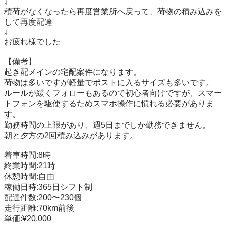
↓

積荷がなくなったら再度営業所へ戻って、荷物の積み込みを
して再度配達

↓

お疲れ様でした

【備考】

起き配メインの宅配案件になります。

荷物は多いですが軽量でポストに入るサイズも多いです。

ルールが緩くフォローもあるので初心者向けですが、スマー
トフォンを駆使するためスマホ操作に慣れる必要がありま
す。

勤務時間の上限があり、週5日までしか勤務できません。

朝と夕方の2回積み込みがあります。

着車時間:8時

終業時間:21時

休憩時間:自由

稼働日時:365日シフト制

配達件数:200〜230個

走行距離:70km前後

単価:¥20,000
