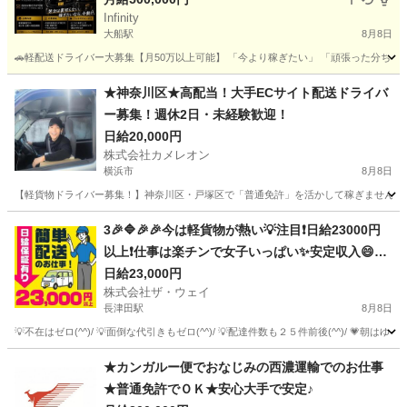
Infinity
大船駅
8月8日
🚗軽配送ドライバー大募集【月50万以上可能】 「今より稼ぎたい」 「頑張った分ちゃんと収入
神奈川
横浜市
大船駅
ドライバー
貨物
★神奈川区★高配当！大手ECサイト配送ドライバ
ー募集！週休2日・未経験歓迎！
日給20,000円
株式会社カメレオン
横浜市
8月8日
【軽貨物ドライバー募集！】神奈川区・戸塚区で「普通免許」を活かして稼ぎませんか？■
神奈川
横浜市
ドライバー
荷物
3🎉🔷🎉🎉今は軽貨物が熱い💡注目❗️日給23000円
以上❗️仕事は楽チンで女子いっぱい✨安定収入😄完
全週休2日制だよ💗
日給23,000円
株式会社ザ・ウェイ
長津田駅
8月8日
💡不在はゼロ(^^)/ 💡面倒な代引きもゼロ(^^)/ 💡配達件数も２５件前後(^^)/ 💗朝
神奈川
横浜市
長津田駅
ドライバー
ネットスーパー
★カンガルー便でおなじみの西濃運輸でのお仕事
★普通免許でＯＫ★安心大手で安定♪