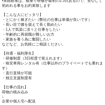
•未経験者は、横乗り研修が最初の2.3日あるので、安心して
初めれる事をお約束致します

【こんな人にピッタリ】

・とにかく稼ぎたい（弊社の仕事は単価が良いです）

・長い目で腰を据えて長く勤めたい

・1人で気楽に淡々と仕事をしたい

・年齢的に再就職が難しいお方

・家族を養う為に奮闘したい

などなど、お気軽にご相談ください。

【待遇・福利厚生】

・研修制度（3日程度で覚えれます）

・格安車両レンタル有（仕事以外のプライベートでも乗れま
す）

・直行直帰が可能

・独立支援制度有

【仕事の流れ】

荷物の積み込み

↓

企業や個人宅へ配送
