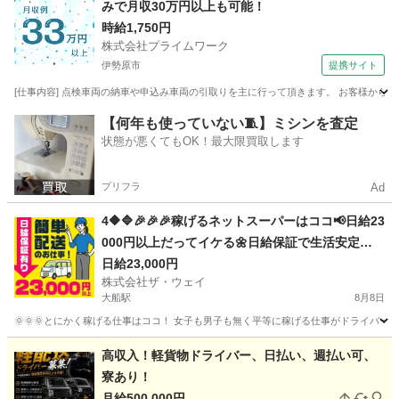
みで月収30万円以上も可能！
時給1,750円
株式会社プライムワーク
伊勢原市
提携サイト
[仕事内容] 点検車両の納車や申込み車両の引取りを主に行って頂きます。 お客様から
神奈川
伊勢原市
ドライバー
【何年も使っていない🧵】ミシンを査定
状態が悪くてもOK！最大限買取します
プリフラ
Ad
4🔶🔷🎉🎉🎉稼げるネットスーパーはココ📢日給23
000円以上だってイケる🌼日給保証で生活安定😁
😁😁
日給23,000円
株式会社ザ・ウェイ
大船駅
8月8日
🌞🌞🌞とにかく稼げる仕事はココ！ 女子も男子も無く平等に稼げる仕事がドライバー
神奈川
横浜市
大船駅
ドライバー
ネットスーパー
高収入！軽貨物ドライバー、日払い、週払い可、
寮あり！
月給500,000円