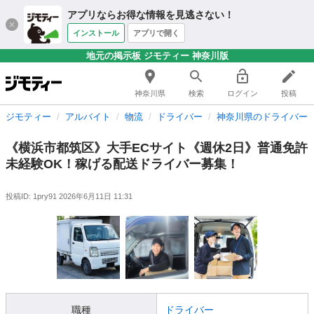
アプリならお得な情報を見逃さない！
インストール
アプリで開く
地元の掲示板 ジモティー 神奈川版
神奈川県
検索
ログイン
投稿
ジモティー
アルバイト
物流
ドライバー
神奈川県のドライバー
《横浜市都筑区》大手ECサイト《週休2日》普通免許
未経験OK！稼げる配送ドライバー募集！
投稿ID: 1pry91
2026年6月11日 11:31
職種
ドライバー