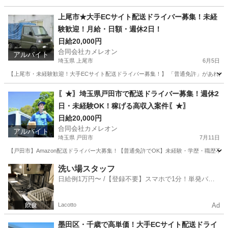
東京
荒川区
ドライバー
積み込み
上尾市★大手ECサイト配送ドライバー募集！未経
験歓迎！月給・日額・週休2日！
日給20,000円
合同会社カメレオン
アルバイト
埼玉県 上尾市
6月5日
【上尾市・未経験歓迎！大手ECサイト配送ドライバー募集！】 「普通免許」があればOK！
埼玉
上尾市
ドライバー
積み込み
〖★〗埼玉県戸田市で配送ドライバー募集！週休2
日・未経験OK！稼げる高収入案件〖★〗
日給20,000円
合同会社カメレオン
アルバイト
埼玉県 戸田市
7月11日
【戸田市】Amazon配送ドライバー大募集！【普通免許でOK】未経験・学歴・職歴不
埼玉
戸田市
ドライバー
積み込み
洗い場スタッフ
日給例1万円〜 /【登録不要】スマホで1分！単発バイ
ト一括検索✨
Lacotto
Ad
墨田区・千歳で高単価！大手ECサイト配送ドライ