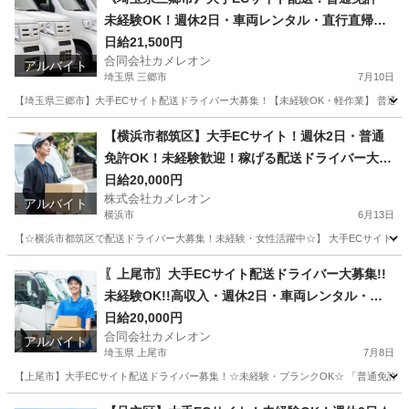
未経験OK！週休2日・車両レンタル・直行直帰で
稼ぐ！
日給21,500円
合同会社カメレオン
アルバイト
埼玉県 三郷市
7月10日
【埼玉県三郷市】大手ECサイト配送ドライバー大募集！【未経験OK・軽作業】 普通免
埼玉
三郷市
ドライバー
積み込み
【横浜市都筑区】大手ECサイト！週休2日・普通
免許OK！未経験歓迎！稼げる配送ドライバー大募
集！
日給20,000円
株式会社カメレオン
アルバイト
横浜市
6月13日
【☆横浜市都筑区で配送ドライバー大募集！未経験・女性活躍中☆】 大手ECサイトの
神奈川
横浜市
ドライバー
積み込み
〖上尾市〗大手ECサイト配送ドライバー大募集!!
未経験OK!!高収入・週休2日・車両レンタル・独
立支
日給20,000円
合同会社カメレオン
アルバイト
埼玉県 上尾市
7月8日
【上尾市】大手ECサイト配送ドライバー募集！☆未経験・ブランクOK☆ 「普通免許」
埼玉
上尾市
ドライバー
積み込み