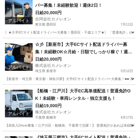
バー募集！未経験歓迎！週休2日！
日給20,000円
合同会社カメレオン
アルバイト
東京都 墨田区
7月11日
〖★大手ECサイト配送ドライバー大募集！墨田区・千歳エリア★〗 「普通免許」があれば
東京
墨田区
ドライバー
積み込み
☆彡【新座市】大手ECサイト配送ドライバー募
集！未経験OK☆月給・日額でしっかり稼ぐ！週休
2日・車両
日給20,000円
株式会社カメレオン
アルバイト
埼玉県 新座市
5月12日
【新座市・埼玉県・東京都・神奈川県】大手ECサイト配送ドライバー大募集！■■ 月給4
埼玉
新座市
ドライバー
積み込み
【船橋・江戸川】大手EC高単価配送！普通免許O
K！未経験・車両レンタル・独立支援も！
日給19,000円
株式会社カメレオン
アルバイト
千葉県 船橋市
6月17日
【高収入Driver募集！江戸川区・船橋発、千葉県で活躍！】 普通免許があれば未経験O
千葉
船橋市
ドライバー
積み込み
《埼玉県三郷市》大手ECサイト配送！普通免許・