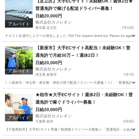
【足立区】大手ECサイト！未経験OK！週休2日★
普通免許で稼げる配送ドライバー募集！
日給20,000円
株式会社カメレオン
アルバイト
東京都 足立区
7月14日
テキスト生成中にエラーが発生しました: 504 The request timed out. Please try a
東京
足立区
ドライバー
積み込み
【新座市】大手ECサイト高配当！未経験OK！普
通免許で月給30万～！週休2日！
日給20,000円
株式会社カメレオン
アルバイト
埼玉県 新座市
7月7日
〖☆新座市・埼玉県・東京都・神奈川県で配送ドライバー大募集！☆〗 「普通免許」があ
埼玉
新座市
ドライバー
積み込み
★柏市★大手ECサイト！週休2日・未経験OK！普
通免許で稼ぐドライバー募集！
日給20,000円
株式会社カメレオン
アルバイト
千葉県 柏市
6月9日
【千葉県柏市】大手ECサイト専属！軽貨物ドライバー大募集☆ 「普通免許」があれば未