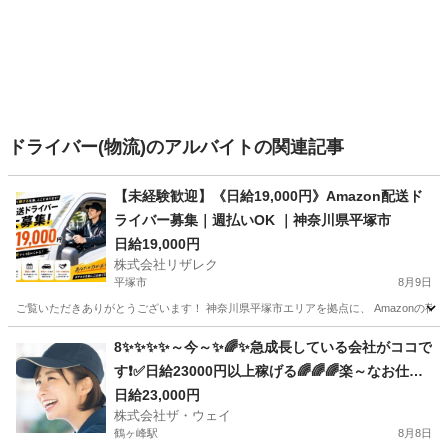
ドライバー(物流)のアルバイトの関連記事
【未経験歓迎】《日給19,000円》Amazon配送ド
ライバー募集｜週払いOK ｜神奈川県平塚市
日給19,000円
株式会社リザレク
平塚市
8月9日
ご覧いただきありがとうございます！ 神奈川県平塚市エリアを拠点に、 Amazonの荷物
神奈川
平塚市
物流
Amazon
8✨✨✨✨～今～✨🌈✨急成長している会社がココで
す❗️✅日給23000円以上稼げる🌈🌈🌈楽～なお仕事
がココにあります😄
日給23,000円
株式会社ザ・ウェイ
鶴ヶ峰駅
8月8日