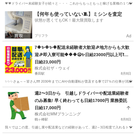
💗💗ドライバー未経験女子が続々と・・・ これからもっともっと稼げる業種の１つ軽貨物
神奈川
横浜市
鶴ヶ峰駅
配送
ネットスーパー
【何年も使っていない🧵】ミシンを査定
状態が悪くてもOK！最大限買取します
プリフラ
Ad
7🔶✨🔷✨🔶配送未経験者大歓迎🎉地方からも大歓
迎🎉即入寮可能🔶🔶🔶😄✨日給23000円以上可❗️安
定収入😄軽貨物ドライバー💥
日給23,000円
株式会社ザ・ウェイ
番田駅
8月8日
✨✨✨さぁ～～皆さん❗️❗️❗️ 2030年までにAIや自動運転が普及する事で27％の仕事が消滅
神奈川
相模原市
番田駅
配送
ネットスーパー
週2〜3日から 引越しドライバーや配送業経験者
のみ募集! 早く終わっても日給17000円 業務委託
日給17,000円
株式会社MMプランニング
鶴ヶ峰駅
8月8日
我々ではこの度、引越し業や配送業などの経験があって、週2～3日程度で入れるトラック