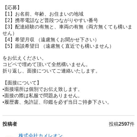
【応募】

【1】お名前、年齢、お住まいの地域

【2】携帯電話など普段つながりやすい番号

【3】配達経験の有無と、車両の有無（両方無くても構いま
せん）

【4】希望月収 （遠慮無くお聞かせ下さい）

【5】面談希望日 （遠慮無く直近でも構いません）

をお伝えください。

コピペで埋めて頂いて全然構いません。

折り返し、面接についてご連絡いたします。

【面接について】

•面接場所は個別でお伝え致します。

•面接の際は私服で問題ありません。

•履歴書、免許証、印鑑を必ず当日ご持参下さい。
投稿者
投稿
2597
件
株式会社カメレオン