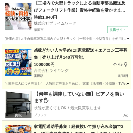
神奈川
横浜市
鶴ヶ峰駅
配送
配送業
【工場内で大型トラックによる自動車部品搬送及
びフォークリフト作業】資格や経験を活かせま
す！
時給1,640円
株式会社プライムワーク
藤沢市
提携サイト
[仕事内容] 大手自動車製造工場内で大型トラック（一部中型・小型有り）を使用し
神奈川
藤沢市
ドライバー
💰稼ぎたい人お早めに‼️家電配送＋エアコン工事募
集｜売り上げ月140万可能。
1000000円
合同会社ライキング
番田駅
8月8日
＼業務拡大につき募集‼️／ 人数限定募集お早めに。 家電（洗濯機・冷蔵庫・TVなど
神奈川
相模原市
番田駅
配送
助手
【何年も調律していない🎹】ピアノを買い
ます🖐️
状態が悪くてもOK！最大限買取します
プリフラ
Ad
家電配送助手募集！経費抜いて振り込み金額で3