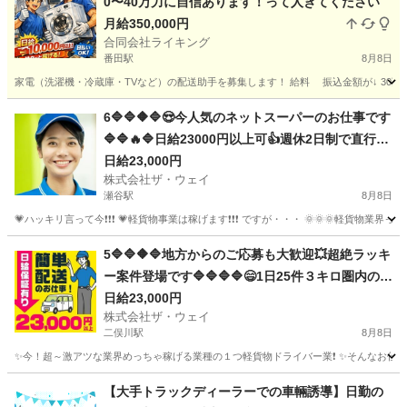
0〜40万力に自信あります！って人きてください
月給350,000円
合同会社ライキング
番田駅
8月8日
家電（洗濯機・冷蔵庫・TVなど）の配送助手を募集します！ 給料 振込金額が↓ 30万〜4
神奈川
相模原市
番田駅
配送
助手
6🔷🔷🔶🔷😍今人気のネットスーパーのお仕事です
🔷🔷🔥🔷日給23000円以上可👍週休2日制で直行直
帰で楽々勤務🌼🌼🌼
日給23,000円
株式会社ザ・ウェイ
瀬谷駅
8月8日
💗ハッキリ言って今❗️❗️❗️ 💗軽貨物事業は稼げます❗️❗️❗️ ですが・・・ 🌞🌞
神奈川
横浜市
瀬谷駅
ドライバー
ネットスーパー
5🔷🔷🔶🔷地方からのご応募も大歓迎💥超絶ラッキ
ー案件登場です🔷🔷🔷🔷😄1日25件３キロ圏内の
配送❗️朝10：30出勤で2.3万円以上を楽々GET✨✨
日給23,000円
株式会社ザ・ウェイ
二俣川駅
8月8日
✨今！超～激アツな業界めっちゃ稼げる業種の１つ軽貨物ドライバー業❗️ ✨そんなお仕事を
神奈川
横浜市
二俣川駅
ドライバー
ネットスーパー
【大手トラックディーラーでの車輛誘導】日勤の