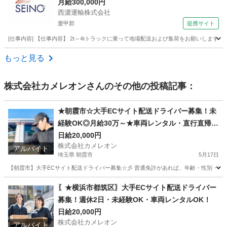
月給300,000円
西濃運輸株式会社
愛甲郡
提携サイト
[仕事内容] 【仕事内容】 2t～4tトラックに乗って地場配送および集荷をお願いしま
神奈川
愛甲郡
ドライバー
もっと見る
株式会社カメレオン
さんのその他の投稿記事：
★朝霞市☆大手ECサイト配送ドライバー募集！未
経験OK◎月給30万～★車両レンタル・直行直帰
可！
日給20,000円
株式会社カメレオン
アルバイト
埼玉県 朝霞市
5月17日
【朝霞市】大手ECサイト配送ドライバー募集☆彡 普通免許があれば、年齢・性別・学
埼玉
朝霞市
ドライバー
積み込み
〖★横浜市都筑区〗大手ECサイト配送ドライバー
募集！週休2日・未経験OK・車両レンタルOK！
日給20,000円
株式会社カメレオン
アルバイト