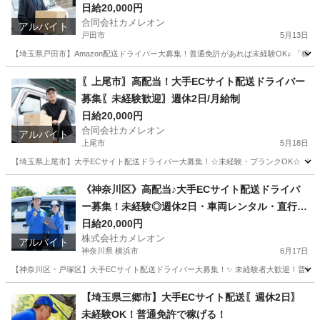
日給20,000円
合同会社カメレオン
アルバイト
戸田市
5月13日
【埼玉県戸田市】Amazon配送ドライバー大募集！普通免許があれば未経験OK♪ 「稼
埼玉
戸田市
ドライバー
積み込み
〖上尾市〗高配当！大手ECサイト配送ドライバー
募集〖未経験歓迎〗週休2日/月給制
日給20,000円
合同会社カメレオン
アルバイト
上尾市
5月18日
【埼玉県上尾市】大手ECサイト配送ドライバー大募集！☆未経験・ブランクOK☆ 「普
埼玉
上尾市
ドライバー
積み込み
《神奈川区》高配当♪大手ECサイト配送ドライバ
ー募集！未経験◎週休2日・車両レンタル・直行直
帰OK
日給20,000円
株式会社カメレオン
アルバイト
神奈川県 横浜市
6月17日
【神奈川区・戸塚区】大手ECサイト配送ドライバー大募集！✨ 未経験者大歓迎！普通免許
神奈川
横浜市
ドライバー
荷物
【埼玉県三郷市】大手ECサイト配送〖週休2日〗
未経験OK！普通免許で稼げる！