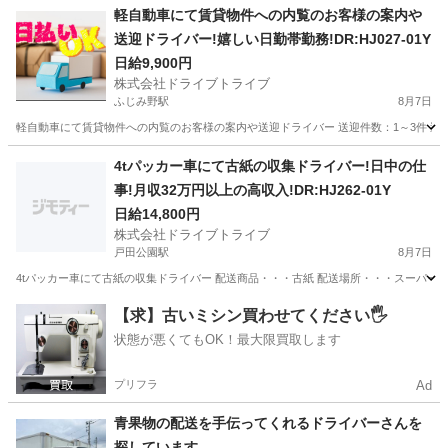
軽自動車にて賃貸物件への内覧のお客様の案内や
送迎ドライバー!嬉しい日勤帯勤務!DR:HJ027-01Y
日給9,900円
株式会社ドライブトライブ
ふじみ野駅
8月7日
軽自動車にて賃貸物件への内覧のお客様の案内や送迎ドライバー 送迎件数：1～3件 送迎場所：
埼玉
富士見市
ふじみ野駅
ドライバー
給料日
4tパッカー車にて古紙の収集ドライバー!日中の仕
事!月収32万円以上の高収入!DR:HJ262-01Y
日給14,800円
株式会社ドライブトライブ
戸田公園駅
8月7日
4tパッカー車にて古紙の収集ドライバー 配送商品・・・古紙 配送場所・・・スーパー・ドラッグ
埼玉
戸田市
戸田公園駅
ドライバー
番号
【求】古いミシン買わせてください🖐️
状態が悪くてもOK！最大限買取します
プリフラ
Ad
青果物の配送を手伝ってくれるドライバーさんを
探しています。