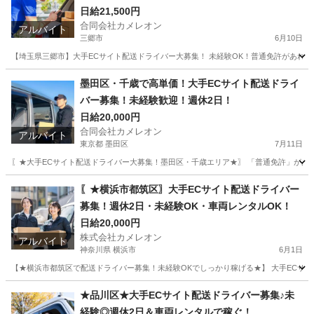
日給21,500円
合同会社カメレオン
アルバイト
三郷市
6月10日
【埼玉県三郷市】大手ECサイト配送ドライバー大募集！ 未経験OK！普通免許があれば
埼玉
三郷市
ドライバー
積み込み
墨田区・千歳で高単価！大手ECサイト配送ドライ
バー募集！未経験歓迎！週休2日！
日給20,000円
合同会社カメレオン
アルバイト
東京都 墨田区
7月11日
〖★大手ECサイト配送ドライバー大募集！墨田区・千歳エリア★〗 「普通免許」があれば
東京
墨田区
ドライバー
積み込み
〖★横浜市都筑区〗大手ECサイト配送ドライバー
募集！週休2日・未経験OK・車両レンタルOK！
日給20,000円
株式会社カメレオン
アルバイト
神奈川県 横浜市
6月1日
【★横浜市都筑区で配送ドライバー募集！未経験OKでしっかり稼げる★】 大手ECサ
神奈川
横浜市
ドライバー
積み込み
★品川区★大手ECサイト配送ドライバー募集♪未
経験◎週休2日＆車両レンタルで稼ぐ！