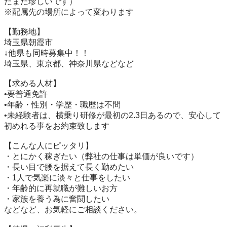
だまだ珍しいです）

※配属先の場所によって変わります

【勤務地】

埼玉県朝霞市

↓他県も同時募集中！！

埼玉県、東京都、神奈川県などなど

【求める人材】

•要普通免許

•年齢・性別・学歴・職歴は不問

•未経験者は、横乗り研修が最初の2.3日あるので、安心して
初めれる事をお約束致します

【こんな人にピッタリ】

・とにかく稼ぎたい（弊社の仕事は単価が良いです）

・長い目で腰を据えて長く勤めたい

・1人で気楽に淡々と仕事をしたい

・年齢的に再就職が難しいお方

・家族を養う為に奮闘したい

などなど、お気軽にご相談ください。
