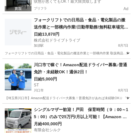
状態が悪くてもOK！最大限買取します
プリフラ
Ad
フォークリフトでの日用品・食品・電化製品の搬
送作業と一部構内作業!日勤帯勤務!無料駐車場完
備!DR:HJ013-02Y
日給13,870円
株式会社ドライブトライブ
加須駅
8月7日
フォークリフトでの日用品・食品・電化製品の搬送作業と一部構内作業 取扱商品…商品(食品・日
埼玉
加須市
加須駅
その他
フォークリフト
川口市で稼ぐ！Amazon配送ドライバー募集♪普通
免許・未経験OK！週休2日！
日給5,000円
ST
川口市
8月7日
【埼玉県川口市】Amazon配送ドライバー大募集！普通免許があれば未経験OK☆ 「稼
埼玉
川口市
ドライバー
Amazon
シングルマザー歓迎！戸田 保育時間（９：00～1
5：00）のみで25万円/月以上可能！【Amazon Fl
ex】で稼ぎましょう！
月給400,000円
有限会社シルク