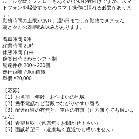
ルールが緩くフォローもあるので初心者向けですが、スマー
トフォンを駆使するためスマホ操作に慣れる必要がありま
す。

勤務時間の上限があり、週5日までしか勤務できません。

朝と夕方の2回積み込みがあります。

着車時間:9時

終業時間:21時

休憩時間:自由

稼働日時:365日シフト制

配達件数:200〜230個

走行距離:70km前後

単価:¥20,000

【応募】

【1】お名前、年齢、お住まいの地域

【2】携帯電話など普段つながりやすい番号

【3】配達経験の有無と、車両の有無（両方無くても構いま
せん）

【4】希望月収 （遠慮無くお聞かせ下さい）

【5】面談希望日 （遠慮無く直近でも構いません）
