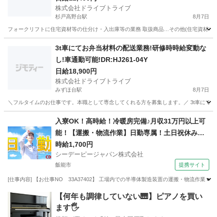
株式会社ドライブトライブ
杉戸高野台駅
8月7日
フォークリフトに住宅資材等の仕分け・入出庫等の業務 取扱商品…その他(住宅資材等) 作業比率
埼玉
北葛飾郡
杉戸高野台駅
その他
フォークリフト
3t車にてお弁当材料の配送業務!研修時時給変動な
し!車通勤可能!DR:HJ261-04Y
日給18,900円
株式会社ドライブトライブ
みずほ台駅
8月7日
＼フルタイムのお仕事です。本職として専念してくれる方を募集します。／ 3t車にてお弁当材料
埼玉
富士見市
みずほ台駅
ドライバー
番号
入寮OK！高時給！冷暖房完備♪月収31万円以上可
能！【運搬・物流作業】日勤専属！土日祝休み！
自動車通勤OK！無料送迎バスあり！
時給1,700円
シーデーピージャパン株式会社
飯能市
提携サイト
[仕事内容] 【お仕事NO 33A37402】 工場内での半導体製造装置の運搬・物流作業
埼玉
飯能市
その他
【何年も調律していない🎹】ピアノを買い
ます🖐️