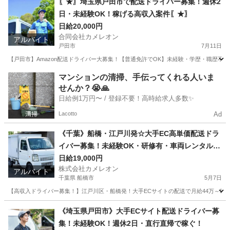
〖★〗埼玉県戸田市で配送ドライバー募集！週休2
日・未経験OK！稼げる高収入案件〖★〗
日給20,000円
合同会社カメレオン
アルバイト
戸田市
7月11日
【戸田市】Amazon配送ドライバー大募集！【普通免許でOK】未経験・学歴・職歴不
埼玉
戸田市
ドライバー
積み込み
マンションの清掃、手伝ってくれる人いま
せんか？😭🙏
日給例1万円〜 / 登録不要！高時給求人多数✨
Lacotto
Ad
《千葉》船橋・江戸川発☆大手EC高単価配送ドラ
イバー募集！未経験OK・研修有・車両レンタルO
K！
日給19,000円
株式会社カメレオン
アルバイト
千葉県 船橋市
5月7日
【高収入ドライバー募集！】江戸川区・船橋発！大手ECサイトの配送で月給44万～52
千葉
船橋市
ドライバー
積み込み
《埼玉県戸田市》大手ECサイト配送ドライバー募
集！未経験OK！週休2日・直行直帰で稼ぐ！