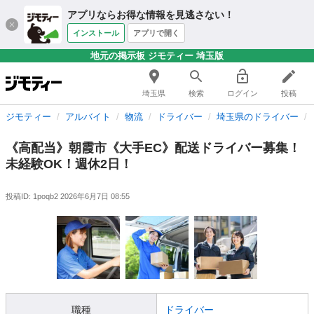
アプリならお得な情報を見逃さない！
インストール
アプリで開く
地元の掲示板 ジモティー 埼玉版
埼玉県
検索
ログイン
投稿
ジモティー
アルバイト
物流
ドライバー
埼玉県のドライバー
《高配当》朝霞市《大手EC》配送ドライバー募集！
未経験OK！週休2日！
投稿ID: 1poqb2
2026年6月7日 08:55
職種
ドライバー