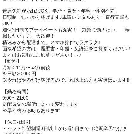
普通免許があればOK！学歴・職歴・年齢・性別不問！

日額制でしっかり稼げます♪車両レンタルあり！直行直帰も
OK！

週休2日制でプライベートも充実！「気楽に働きたい」「転
職したい」方、大歓迎！

積込みから配達まで、スマホ操作でラクラク♪

面接希望の方は、履歴書・印鑑・免許証をご持参ください！

まずはお気軽にご応募ください！→♪

【給料】

月給 : 44万〜52万前後

※日額20,000円

※やればやるだけ稼げるのでこれ以上の方も実際はいます!!!!

【勤務時間】

9:00〜21:00

※配属先の場所によって変わります

※早く終わる時もあります

【休日•休暇】

・シフト希望制週3日以上から週5日まで（宅配業界ではま