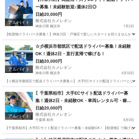
ー募集！未経験歓迎♪週休2日◎
日給20,000円
株式会社カメレオン
アルバイト
神奈川県 横浜市
7月2日
【軽貨物ドライバー大募集！】神奈川区・戸塚区で新しいスタートを切りませんか？☆普通
神奈川
横浜市
ドライバー
荷物
☆彡横浜市都筑区で配送ドライバー募集！未経験
OK！週休2日・直行直帰で稼げる！
日給20,000円
株式会社カメレオン
アルバイト
神奈川県 横浜市
6月15日
【☆横浜市都筑区で配送ドライバー大募集☆】 大手ECサイトの配送ドライバーとして
神奈川
横浜市
ドライバー
積み込み
〖千葉県柏市〗大手ECサイト配送ドライバー募
集！週休2日・未経験OK・車両レンタル可・稼げ
る！
日給20,000円
株式会社カメレオン
アルバイト
千葉県 柏市
6月3日
【千葉県柏市】大手ECサイト配送ドライバー募集！未経験OK！【軽貨物】で稼げるチャ
千葉
柏市
ドライバー
積み込み