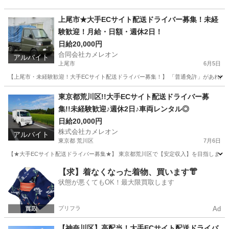
上尾市★大手ECサイト配送ドライバー募集！未経
験歓迎！月給・日額・週休2日！
日給20,000円
合同会社カメレオン
アルバイト
上尾市
6月5日
【上尾市・未経験歓迎！大手ECサイト配送ドライバー募集！】 「普通免許」があればOK！
埼玉
上尾市
ドライバー
積み込み
東京都荒川区!!大手ECサイト配送ドライバー募
集!!未経験歓迎♪週休2日♪車両レンタル◎
日給20,000円
株式会社カメレオン
アルバイト
東京都 荒川区
7月6日
【★大手ECサイト配送ドライバー募集★】 東京都荒川区で【安定収入】を目指しませ
東京
荒川区
ドライバー
積み込み
【求】着なくなった着物、買います👘
状態が悪くてもOK！最大限買取します
プリフラ
Ad
【神奈川区】高配当！大手ECサイト配送ドライバ