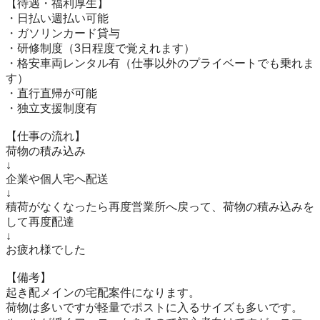
【待遇・福利厚生】

・日払い週払い可能

・ガソリンカード貸与

・研修制度（3日程度で覚えれます）

・格安車両レンタル有（仕事以外のプライベートでも乗れま
す）

・直行直帰が可能

・独立支援制度有

【仕事の流れ】

荷物の積み込み

↓

企業や個人宅へ配送

↓

積荷がなくなったら再度営業所へ戻って、荷物の積み込みを
して再度配達

↓

お疲れ様でした

【備考】

起き配メインの宅配案件になります。

荷物は多いですが軽量でポストに入るサイズも多いです。
