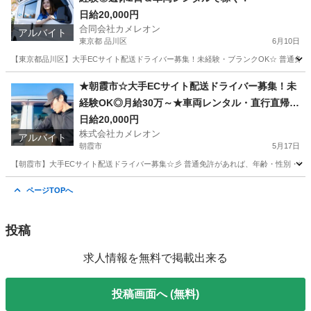
日給20,000円
合同会社カメレオン
アルバイト
東京都 品川区
6月10日
【東京都品川区】大手ECサイト配送ドライバー募集！未経験・ブランクOK☆ 普通免許が
東京
品川区
ドライバー
積み込み
★朝霞市☆大手ECサイト配送ドライバー募集！未
経験OK◎月給30万～★車両レンタル・直行直帰
可！
日給20,000円
株式会社カメレオン
アルバイト
朝霞市
5月17日
【朝霞市】大手ECサイト配送ドライバー募集☆彡 普通免許があれば、年齢・性別・学
埼玉
朝霞市
ドライバー
積み込み
ページTOPへ
投稿
求人情報を無料で掲載出来る
投稿画面へ (無料)