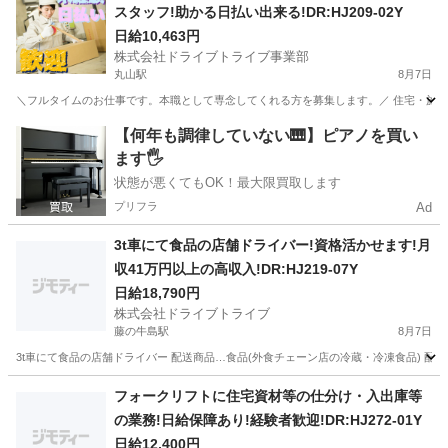
スタッフ!助かる日払い出来る!DR:HJ209-02Y
日給10,463円
株式会社ドライブトライブ事業部
丸山駅
8月7日
＼フルタイムのお仕事です。本職として専念してくれる方を募集します。／ 住宅・施設用資材
埼玉
上尾市
丸山駅
ドライバー
スタッフ
【何年も調律していない🎹】ピアノを買い
ます🖐️
状態が悪くてもOK！最大限買取します
プリフラ
Ad
3t車にて食品の店舗ドライバー!資格活かせます!月
収41万円以上の高収入!DR:HJ219-07Y
日給18,790円
株式会社ドライブトライブ
藤の牛島駅
8月7日
3t車にて食品の店舗ドライバー 配送商品…食品(外食チェーン店の冷蔵・冷凍食品) 配送場所
埼玉
さいたま市
藤の牛島駅
ドライバー
番号
フォークリフトに住宅資材等の仕分け・入出庫等
の業務!日給保障あり!経験者歓迎!DR:HJ272-01Y
日給12,400円