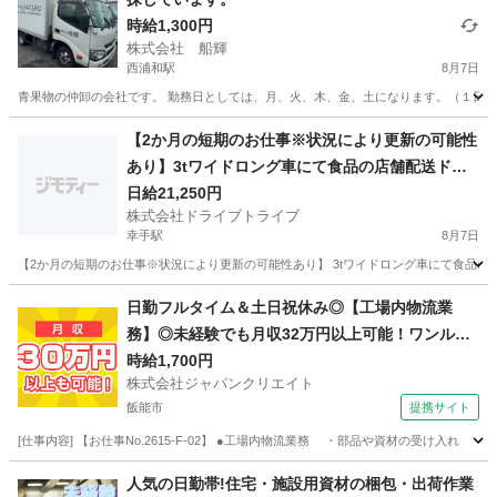
時給1,300円
株式会社 船輝
西浦和駅
8月7日
青果物の仲卸の会社です。 勤務日としては、月、火、木、金、土になります。（１日か
埼玉
さいたま市
西浦和駅
ドライバー
社会福祉法人
【2か月の短期のお仕事※状況により更新の可能性
あり】3tワイドロング車にて食品の店舗配送ドラ
イバー!週休2日!!経験活かせます!DR:HJ278-01Y
日給21,250円
株式会社ドライブトライブ
幸手駅
8月7日
【2か月の短期のお仕事※状況により更新の可能性あり】 3tワイドロング車にて食品の店舗配
埼玉
幸手市
幸手駅
ドライバー
短期
日勤フルタイム＆土日祝休み◎【工場内物流業
務】◎未経験でも月収32万円以上可能！ワンルー
ム寮完備！
時給1,700円
株式会社ジャパンクリエイト
飯能市
提携サイト
[仕事内容] 【お仕事No.2615-F-02】 ●工場内物流業務 ・部品や資材の受け
埼玉
飯能市
その他
人気の日勤帯!住宅・施設用資材の梱包・出荷作業