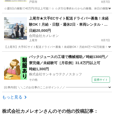
戸田市
8月7日
☆週5日の稼動で40万円/月以上可能！☆ ☆夕方仕事終わりからの稼働、休日の稼動で20万
埼玉
戸田市
配送
Amazon
上尾市★大手ECサイト配送ドライバー募集！未経
験OK！月給・日額・週休2日・車両レンタル・研
修充実！
日給20,000円
合同会社カメレオン
上尾市
8月7日
【上尾市】大手ECサイト配送ドライバー募集！未経験OK！月給44万〜52万前後！☆
埼玉
上尾市
ドライバー
積み込み
パックジュースの工場で機械補助／時給1300円／
寮完備／未経験可［月収例］31.8万円以上可
時給1,300円
株式会社サンキョウテクノスタッフ
その他
提携サイト
[仕事内容] ＼＼このお仕事のここがポイント／／ ━━━━━━━━━━━━━━━━━
埼玉
その他
ドライバー
もっと見る
株式会社カメレオン
さんのその他の投稿記事：