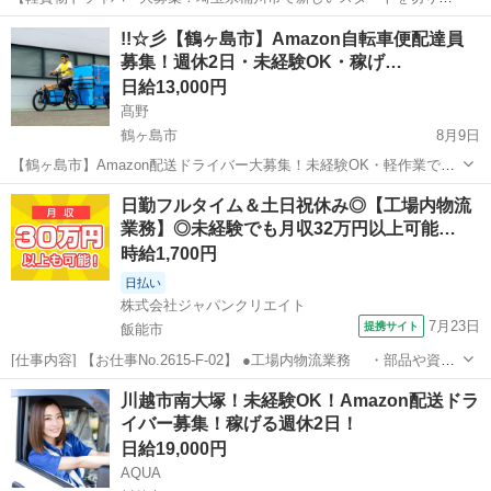
せんか？】 普通免許があれば未経験OK！☆充実の研修制度と先輩ド
埼玉
桶川市
ドライバー
社用車
!!☆彡【鶴ヶ島市】Amazon自転車便配達員
ライバーの横乗りで安心スタート♪積込み・配送業務は軽量荷物が中心
募集！週休2日・未経験OK・稼げ…
なので、体力に自信がない方や女性...
日給13,000円
髙野
鶴ヶ島市
8月9日
【鶴ヶ島市】Amazon配送ドライバー大募集！未経験OK・軽作業で稼
ぐ！☆ 普通免許があれば、年齢・性別・学歴・職歴不問！研修制度充
埼玉
鶴ヶ島市
ドライバー
Amazon
日勤フルタイム＆土日祝休み◎【工場内物流
実で安心♪荷物は軽量で、スマホ操作ができればOK！直行直帰も可能
業務】◎未経験でも月収32万円以上可能…
でプライベートとの両立も◎...
時給1,700円
日払い
株式会社ジャパンクリエイト
7月23日
提携サイト
飯能市
[仕事内容] 【お仕事No.2615-F-02】 ●工場内物流業務 ・部品や資材
の受け入れ ・倉庫内ピッキング ・製造工程への払い出し ・そ
埼玉
飯能市
その他
川越市南大塚！未経験OK！Amazon配送ドラ
の他付随する業務 ※半導体製造装置の工場内物流業務です。 ※台車や
イバー募集！稼げる週休2日！
ハンド...
日給19,000円
AQUA