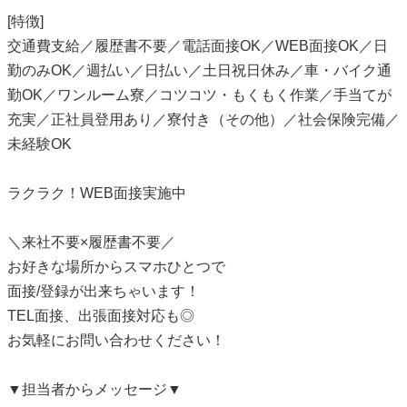
[特徴]
交通費支給／履歴書不要／電話面接OK／WEB面接OK／日
勤のみOK／週払い／日払い／土日祝日休み／車・バイク通
勤OK／ワンルーム寮／コツコツ・もくもく作業／手当てが
充実／正社員登用あり／寮付き（その他）／社会保険完備／
未経験OK
ラクラク！WEB面接実施中
＼来社不要×履歴書不要／
お好きな場所からスマホひとつで
面接/登録が出来ちゃいます！
TEL面接、出張面接対応も◎
お気軽にお問い合わせください！
▼担当者からメッセージ▼