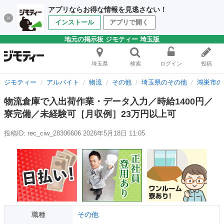
アプリならお得な情報を見逃さない！
インストール
アプリで開く
地元の掲示板 ジモティー 埼玉版
埼玉県
検索
ログイン
投稿
ジモティー
アルバイト
物流
その他
埼玉県のその他
鴻巣市の
物流倉庫で入出荷作業・データ入力／時給1400円／
寮完備／未経験可［月収例］23万円以上可
投稿ID: rec_ciw_28306606
2026年5月18日 11:05
職種
その他