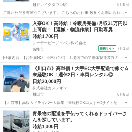
越谷レイクタウン駅
8月9日
ご覧いただき有難うございます。 こちらのお仕事 数多くお問い合わせ
いただいております。 現状ではあと（2名）の募集となっております
埼玉
草加市
越谷レイクタウン駅
ドライバー
貨物
入寮OK！高時給！冷暖房完備♪月収31万円以
人数が集まり次第 こちらのお仕事は 受付終了となりますなでご了承く
上可能！【運搬・物流作業】日勤専属…
ださい。 こちらは...
時給1,700円
シーデーピージャパン株式会社
7月1日
提携サイト
飯能市
[仕事内容] 【お仕事NO 33A37402】 工場内での半導体製造装置の運
搬・物流作業 ■工場内物流・部品供給スタッフ■ 半導体装置を製造し
埼玉
飯能市
その他
《川口市》高単価！大手EC大手配送で稼ぐ☆
ている工場内で、 部材の仕分け・ピッキング・部品供給を行うお仕事
未経験OK！週休2日・車両レンタル◎
です！ 未経...
日給20,000円
株式会社カメレオン
川口市
8月9日
【川口市】高収入ドライバー大募集！未経験OK◎大手ECサイト配送
で安定収入をGet✨ 月給44万～52万前後！日額2万円以上も可能！普通
埼玉
川口市
ドライバー
積み込み
青果物の配送を手伝ってくれるドライバーさ
免許があればOKです☆ 軽量荷物の配送が中心で、ポスト投函なども
んを探しています。
多数！スマホ操作...
時給1,300円