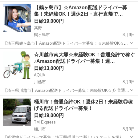
【鶴ヶ島市】☆Amazon配送ドライバー募
集！未経験OK！週休2日・直行直帰で…
日給19,000円
髙野
鶴ヶ島市
8月9日
【埼玉県鶴ヶ島市】Amazon配送ドライバー大募集！☆未経験OK☆普
通免許があれば始められます！ 「稼ぎたい」あなたへ！週休2日制で
埼玉
鶴ヶ島市
ドライバー
Amazon
☆川越市南大塚☆未経験OK！普通免許で稼ぐ
プライベートも充実♪希望月収相談OK！直行直帰可能◎ 初心者教育充
♪Amazon配送ドライバー募集！週…
実で安心！軽量荷物中心...
日給13,000円
AQUA
川越市
8月9日
【埼玉県川越市】Amazon配送ドライバー募集！未経験OK☆彡 普通免
許があればOK！軽貨物で、あなたの「稼ぎたい！」を応援します♪ 週
埼玉
川越市
ドライバー
Amazon
桶川市！普通免許OK！週休2日！未経験◎稼
休2日制でプライベートも充実！直行直帰も可能◎ 充実の研修制度
げる配送ドライバー募集！
で、未経験の方も...
日給19,000円
TM Express
桶川市
8月9日
【軽貨物ドライバー大募集！埼玉県桶川市で新しいスタートを切りま