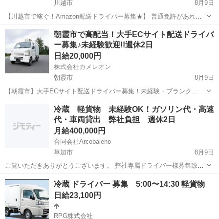
川越市
8月9日
【川越市で稼ぐ！Amazon配送ドライバー募集★】 普通免許があれば
OK！未経験・学歴・職歴一切不問です♪「週休2日」でプライベートも
埼玉
川越市
ドライバー
Amazon
朝霞市で高配当！大手ECサイト配送ドライバ
充実！希望月収を面談で相談しましょう！軽量荷物の配達で、スマホ
ー募集♪未経験歓迎!!週休2日
操作ができれば大丈夫◎直行...
日給20,000円
株式会社カメレオン
朝霞市
8月9日
【朝霞市】大手ECサイト配送ドライバー募集！未経験・ブランク
OK☆ 「普通免許」があれば、どなたでも大歓迎！軽作業メインで、
埼玉
朝霞市
ドライバー
積み込み
冷蔵 軽貨物 未経験OK！ガソリン代・高速
女性も活躍できる【働きやすい環境】です♪ ★メリット1：充実の研修
代・車両貸出 弊社負担 週休2日
制度で未経験でも安心！ ...
月給400,000円
合同会社Arcobaleno
草加市
8月9日
ご覧いただきありがとうございます。 弊社専属ドライバー様募集致し
ます。 契約時間 3：00～12：00 拘束時間9時間 実働 8時間
埼玉
草加市
ドライバー
貸出
冷蔵 ドライバー 募集 5:00〜14:30 軽貨物
（休憩1時間） 直行直帰可 着車場所 東京都江東区新...
日給23,100円
RPG株式会社