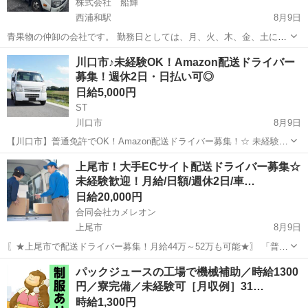
株式会社 船輝
西浦和駅
8月9日
青果物の仲卸の会社です。 勤務日としては、月、火、木、金、土にな
ります。（１日からでも大丈夫です） 月、火、木、金に関しては、さ
埼玉
さいたま市
西浦和駅
ドライバー
社会福祉法人
川口市♪未経験OK！Amazon配送ドライバー
いたま市内の小・中学校や病院、保育園、社会福祉法人など１０件程
募集！週休2日・日払い可◎
度のルート配送です。現在は保冷...
日給5,000円
ST
川口市
8月9日
【川口市】普通免許でOK！Amazon配送ドライバー募集！☆ 未経験で
も安心の研修制度＆横乗り指導あり♪「軽作業」で身体への負担も少な
埼玉
川口市
ドライバー
Amazon
上尾市！大手ECサイト配送ドライバー募集☆
く、男女問わず活躍できる環境です！「週休2日」でプライベートも充
未経験歓迎！月給/日額/週休2日/車…
実！直行直帰も可能◎ 希...
日給20,000円
合同会社カメレオン
上尾市
8月9日
〖★上尾市で配送ドライバー募集！月給44万～52万も可能★〗 「普通
免許」があれば、未経験・年齢・性別・学歴・職歴不問！大手ECサイ
埼玉
上尾市
ドライバー
積み込み
パックジュースの工場で機械補助／時給1300
トの配送で【安定収入】をゲット！日額2万円稼げるチャンス！【軽量
円／寮完備／未経験可［月収例］31…
荷物】中心で負担も少なく、...
時給1,300円