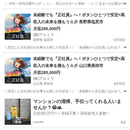
／ 20代～40代活躍中☆彡 ＼ ☆…・安心のサポート体制・…☆ ◇ 住まいの心配ゼロ！ ◇ 
愛知
犬山市
工場
未経験
未経験でも『正社員』へ！ボタンひとつで安定×高
収入の未来を掴もう☆彡 長野県塩尻市
月収285,000円
(株)アルミラ
正社員
長野県 塩尻市
6月30日
＼安定した正社員のお仕事をお探しの方必見！／ 「未経験から正社員になれる？」 「すぐ
長野
塩尻市
工場
未経験
未経験でも『正社員』へ！ボタンひとつで安定×高
収入の未来を掴もう☆彡 山口県美祢市
月収285,000円
(株)アルミラ
正社員
山口県 美祢市
6月30日
＼安定した正社員のお仕事をお探しの方必見！／ 「未経験から正社員になれる？」 「すぐ
山口
美祢市
工場
未経験
マンションの清掃、手伝ってくれる人いま
せんか？😭🙏
日給例1万円〜 / 登録不要！高時給求人多数✨
Lacotto
Ad