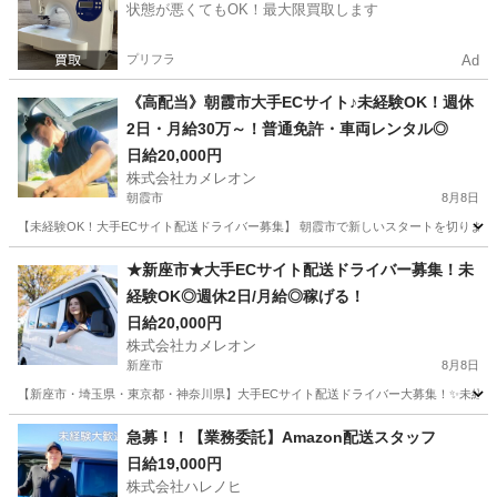
状態が悪くてもOK！最大限買取します
プリフラ
Ad
《高配当》朝霞市大手ECサイト♪未経験OK！週休
2日・月給30万～！普通免許・車両レンタル◎
日給20,000円
株式会社カメレオン
朝霞市
8月8日
【未経験OK！大手ECサイト配送ドライバー募集】 朝霞市で新しいスタートを切りま
埼玉
朝霞市
ドライバー
積み込み
★新座市★大手ECサイト配送ドライバー募集！未
経験OK◎週休2日/月給◎稼げる！
日給20,000円
株式会社カメレオン
新座市
8月8日
【新座市・埼玉県・東京都・神奈川県】大手ECサイト配送ドライバー大募集！✨未経験O
埼玉
新座市
ドライバー
積み込み
急募！！【業務委託】Amazon配送スタッフ
日給19,000円
株式会社ハレノヒ