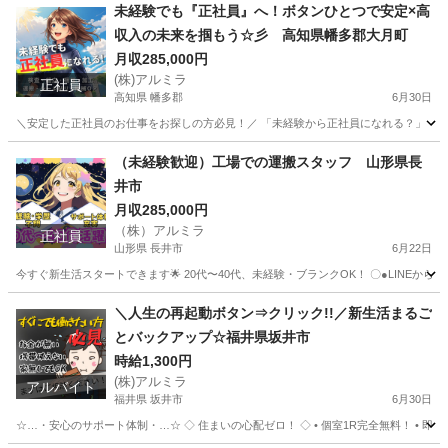
未経験でも『正社員』へ！ボタンひとつで安定×高
収入の未来を掴もう☆彡 高知県幡多郡大月町
月収285,000円
(株)アルミラ
正社員
高知県 幡多郡
6月30日
＼安定した正社員のお仕事をお探しの方必見！／ 「未経験から正社員になれる？」 「す
高知
幡多郡
工場
未経験
（未経験歓迎）工場での運搬スタッフ 山形県長
井市
月収285,000円
（株）アルミラ
正社員
山形県 長井市
6月22日
今すぐ新生活スタートできます🌟 20代〜40代、未経験・ブランクOK！ 〇●LINEからの応募が可能
山形
長井市
工場
未経験
＼人生の再起動ボタン⇒クリック!!／新生活まるご
とバックアップ☆福井県坂井市
時給1,300円
(株)アルミラ
アルバイト
福井県 坂井市
6月30日
☆…・安心のサポート体制・…☆ ◇ 住まいの心配ゼロ！ ◇ • 個室1R完全無料！ • 即日入