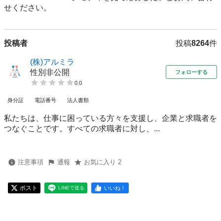
せください。
投稿者
投稿
8264
件
(株)アルミラ
性別非公開
フォローする
0.0
身分証
電話番号
法人書類
私たちは、仕事に困っている方々を支援し、企業と求職者を
つなぐことです。すべての求職者に対し、...
注意事項
通報
お気に入り 2
ポスト
いいね！
LINEで送る