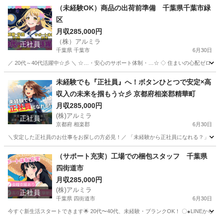
福井
坂井市
工場
完全無料
（未経験OK）商品の出荷前準備 千葉県千葉市緑
区
月収285,000円
（株）アルミラ
正社員
千葉県 千葉市
6月30日
／ 20代～40代活躍中☆彡 ＼ ☆…・安心のサポート体制・…☆ ◇ 住まいの心配ゼロ！ ◇ 
千葉
千葉市
工場
未経験
未経験でも『正社員』へ！ボタンひとつで安定×高
収入の未来を掴もう☆彡 京都府相楽郡精華町
月収285,000円
(株)アルミラ
正社員
京都府 相楽郡
6月30日
＼安定した正社員のお仕事をお探しの方必見！／ 「未経験から正社員になれる？」 「すぐ
京都
相楽郡
工場
未経験
（サポート充実）工場での梱包スタッフ 千葉県
四街道市
月収285,000円
(株)アルミラ
正社員
千葉県 四街道市
6月30日
今すぐ新生活スタートできます🌟 20代〜40代、未経験・ブランクOK！ 〇●LINEからの応募が可能