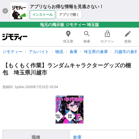
アプリならお得な情報を見逃さない！
インストール
アプリで開く
地元の掲示板 ジモティー 埼玉版
埼玉県
検索
ログイン
投稿
ジモティー
アルバイト
物流
倉庫
埼玉県の倉庫
川越市の倉庫
【もくもく作業】ランダムキャラクターグッズの梱
包 埼玉県川越市
投稿ID: 1p2kin
2026年7月31日 03:04
職種
倉庫