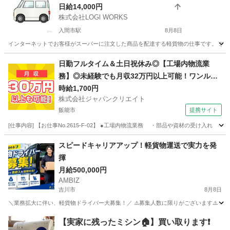
日給14,000円
株式会社LOGl WORKS
入間市駅
8月8日
インターネットでお客様がスーパーに注文した商品を配達する軽貨物の仕事です。 これか
埼玉
入間市
入間市駅
ドライバー
ネットスーパー
日勤フルタイム＆土日祝休み◎【工場内物流業
務】◎未経験でも月収32万円以上可能！ワンルー
ム寮完備！
時給1,700円
株式会社ジャパンクリエイト
飯能市
提携サイト
[仕事内容] 【お仕事No.2615-F-02】 ●工場内物流業務 ・部品や資材の受け
埼玉
飯能市
その他
スピードキャリアアップ！軽貨物運送で実⼒を発
揮
月給500,000円
AMBIZ
吉川市
8月8日
＼業務拡大に伴い、軽貨物ドライバー大募集！／ ⚠️募集人数に限りがございます⚠️ 【勤務地】 埼玉県
埼玉
吉川市
ドライバー
貨物
【実家に残ったミシン🏠】買い取ります❗️