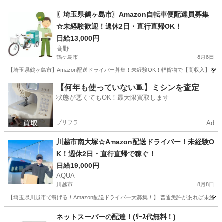
埼玉
桶川市
ドライバー
社用車
〖埼玉県鶴ヶ島市〗Amazon自転車便配達員募集
☆未経験歓迎！週休2日・直行直帰OK！
日給13,000円
髙野
鶴ヶ島市
8月8日
【埼玉県鶴ヶ島市】Amazon配送ドライバー募集！未経験OK！軽貨物で【高収入】を
埼玉
鶴ヶ島市
ドライバー
Amazon
【何年も使っていない🧵】ミシンを査定
状態が悪くてもOK！最大限買取します
プリフラ
Ad
川越市南大塚☆Amazon配送ドライバー！未経験O
K！週休2日・直行直帰で稼ぐ！
日給19,000円
AQUA
川越市
8月8日
【埼玉県川越市で稼げる！Amazon配送ドライバー大募集！】 普通免許があれば未経験
埼玉
川越市
ドライバー
Amazon
ネットスーパーの配達！(ﾘｰｽ代無料！)