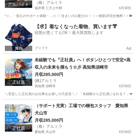
（株）アルミラ
アルバイト
福井県 三方上中郡
6月30日
"☆…・安心のサポート体制・…☆ ◇ 住まいの心配ゼロ！ ◇ • 個室1R完全無料！ • 即日
福井
三方上中郡
工場
完全無料
【求】着なくなった着物、買います👘
状態が悪くてもOK！最大限買取します
プリフラ
Ad
未経験でも『正社員』へ！ボタンひとつで安定×高
収入の未来を掴もう☆彡 高知県須崎市
月収285,000円
(株)アルミラ
正社員
高知県 須崎市
6月30日
＼安定した正社員のお仕事をお探しの方必見！／ 「未経験から正社員になれる？」 「すぐ
高知
須崎市
工場
未経験
（サポート充実）工場での梱包スタッフ 愛知県
犬山市
月収285,000円
（株）アルミラ
正社員
愛知県 犬山市
6月30日