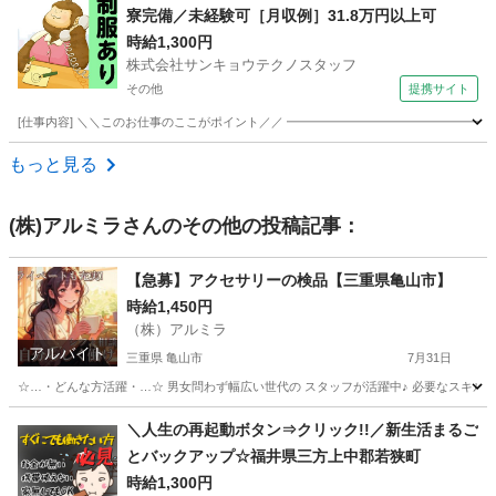
寮完備／未経験可［月収例］31.8万円以上可
時給1,300円
株式会社サンキョウテクノスタッフ
その他
提携サイト
[仕事内容] ＼＼このお仕事のここがポイント／／ ━━━━━━━━━━━━━━━━━
埼玉
その他
ドライバー
もっと見る
(株)アルミラ
さんのその他の投稿記事：
【急募】アクセサリーの検品【三重県亀山市】
時給1,450円
（株）アルミラ
アルバイト
三重県 亀山市
7月31日
☆…・どんな方活躍・…☆ 男女問わず幅広い世代の スタッフが活躍中♪ 必要なスキルはな
三重
亀山市
物流
時給
＼人生の再起動ボタン⇒クリック!!／新生活まるご
とバックアップ☆福井県三方上中郡若狭町
時給1,300円