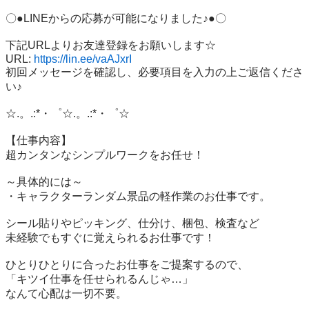
〇●LINEからの応募が可能になりました♪●〇

下記URLよりお友達登録をお願いします☆

URL: 
https://lin.ee/vaAJxrI
初回メッセージを確認し、必要項目を入力の上ご返信くださ
い♪

☆.。.:*・゜☆.。.:*・゜☆

【仕事内容】

超カンタンなシンプルワークをお任せ！

～具体的には～

・キャラクターランダム景品の軽作業のお仕事です。

シール貼りやピッキング、仕分け、梱包、検査など

未経験でもすぐに覚えられるお仕事です！

ひとりひとりに合ったお仕事をご提案するので、

「キツイ仕事を任せられるんじゃ…」

なんて心配は一切不要。
