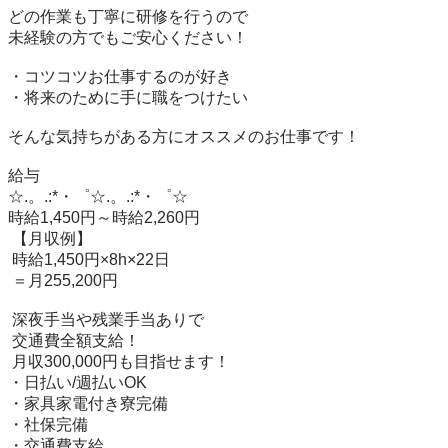
どの作業も丁寧に研修を行うので

未経験の方でもご安心ください！

・コツコツお仕事するのが好き

・将来のために手に職をつけたい

そんな気持ちがある方にオススメのお仕事です！

給与

☆.。.:*・゜☆.。.:*・゜☆

時給1,450円～時給2,260円

 【月収例】

 時給1,450円×8h×22日

 ＝月255,200円

 深夜手当や残業手当ありで

 交通費全額支給！

 月収300,000円も目指せます！

・日払い/週払いOK

・家具家電付き寮完備

・社保完備

・交通費支給
