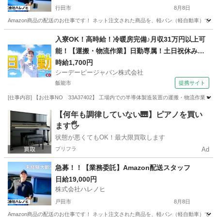
行田市
8月8日
Amazon商品の配送のお仕事です！ ネット注文された商品を、軽バン（軽自動車）で
埼玉
行田市
配送
スタッフ
入寮OK！高時給！冷暖房完備♪月収31万円以上可
能！【運搬・物流作業】日勤専属！土日祝休み！
自動車通勤OK！無料送迎バスあり！
時給1,700円
シーデーピージャパン株式会社
飯能市
提携サイト
[仕事内容] 【お仕事NO 33A37402】 工場内での半導体製造装置の運搬・物流作業
埼玉
飯能市
その他
【何年も調律していない🎹】ピアノを買い
ます🖐️
状態が悪くてもOK！最大限買取します
プリフラ
Ad
急募！！【業務委託】Amazon配送スタッフ
日給19,000円
株式会社ハレノヒ
戸田市
8月8日
Amazon商品の配送のお仕事です！ ネット注文された商品を、軽バン（軽自動車）で