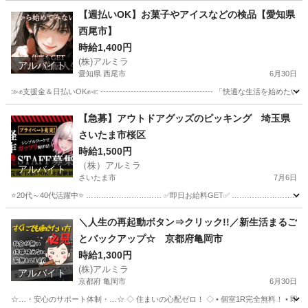
千葉
四街道市
工場
未経験
【週払いOK】お菓子やアイスなどの検品【愛知県
西尾市】
時給1,400円
(株)アルミラ
アルバイト
愛知県 西尾市
6月30日
≫✊支援金＆日払いOK✊≪ ----------------------------------------- 「快適
愛知
西尾市
倉庫
時給
【急募】アウトドアグッズのピッキング 埼玉県
さいたま市桜区
時給1,500円
（株）アルミラ
アルバイト
さいたま市
7月6日
⭐20代～40代活躍中⭐ ………………………… ✅即日お給料GET✅ …………………………
埼玉
さいたま市
倉庫
給料
＼人生の再起動ボタン⇒クリック!!／新生活まるご
とバックアップ☆ 京都府亀岡市
時給1,300円
(株)アルミラ
アルバイト
京都府 亀岡市
6月30日
☆…・安心のサポート体制・…☆ ◇ 住まいの心配ゼロ！ ◇ • 個室1R完全無料！ • 即日入