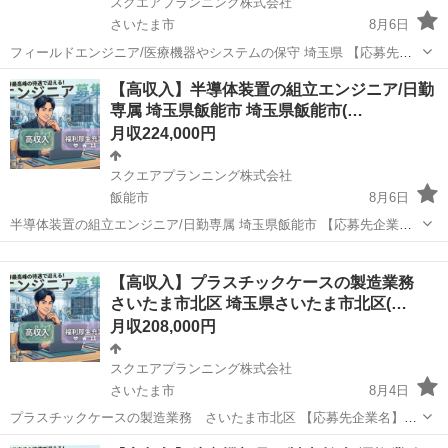
スクエアプランニング株式会社
さいたま市
8月6日
フィールドエンジニア/医療機器やシステムの保守 埼玉県 【応募先企
業名】スクエアプランニング株式会社 【雇用形態】正社員【人材紹
埼玉
さいたま市
その他
業務
【高収入】半導体装置の組立エンジニア/日勤
介】 【職種】整備士等の整備関連 【応募資格】 ・年齢要件: ～ 60歳
専属 埼玉県飯能市 埼玉県飯能市(…
・日本語ネイティブ...
月収224,000円
スクエアプランニング株式会社
飯能市
8月6日
半導体装置の組立エンジニア/日勤専属 埼玉県飯能市 【応募先企業
名】スクエアプランニング株式会社 【雇用形態】正社員【人材紹介】
埼玉
飯能市
その他
社員
【職種】自動車業界以外(製造・部品組立・加工) 【応募資格】 ・年齢
【高収入】プラスチックケースの製造業務
要件: ～ 60歳 ・...
さいたま市北区 埼玉県さいたま市北区(…
月収208,000円
スクエアプランニング株式会社
さいたま市
8月4日
プラスチックケースの製造業務 さいたま市北区 【応募先企業名】ス
クエアプランニング株式会社 【雇用形態】正社員【人材紹介】 【職
埼玉
さいたま市
その他
業務