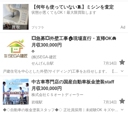
カー（トヨタ、日産、ホンダ等）向けの専用機や自動機、 マーキング
埼玉
さいたま市
与野本町駅
その他
【何年も使っていない🧵】ミシンを査定
装置の設計・開発を一気通貫でお任せします。 ■ 担当フェーズ： ・仕
状態が悪くてもOK！最大限買取します
様検討・要件...
Ad
プリフラ
💥急募💥外壁工事🏠現場直行・直帰OK🚘
月収300,000円
(株)SEGA-建匠
せんげん台駅
7月14日
戸建住宅を中心とした外壁(サイディング)工事をお任せします。 【主
な仕事内容】 ◆窯業系・金属系サイディング工事 ◆タイル下地の外壁
埼玉
さいたま市
せんげん台駅
その他
サイディング
中古車専門店の国産自動車板金塗装staff
工事 ◆屋根工事 ◆雨樋工事 ◆新築・リフォーム・改修工事 ＊未経験
月収300,000円
の方も大歓...
株式会社ＣＳオートディーラー
岩槻駅
7月14日
◆◇自動車の板金塗装スタッフ◆◇ 正社員採用｜未経験OK キズやヘ
コミの修復だけでなく、 フルカスタムやドレスアップまで。 1台ごと
埼玉
さいたま市
岩槻駅
その他
社員
に異なるクルマの個性と向き合いながら、 一生モノの職人技を磨いて
いきません...