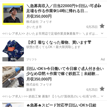
りワーク～ 📌 たった10秒でわかる！このお仕事のポイント☝ ✅ 未経
埼玉
さいたま市
その他
未経験
＼急募高収入／日当22000円✨日払い可💰👍
験から“手に職”がつけられる！ ✅ コツコツ・モクモク作業が好きな方
足場を作る作業🛠️14時に帰れる日…
にぴったり...
月収350,000円
株式会社 フォリオ
さいたま市
6月25日
<<✨レア求人>> さいたま市周辺で足場作業員🛠️募集🎊✨ ＼まずは話
を聞きに来てください！／ 「どんな職場なのか不安…続けられるか
埼玉
さいたま市
その他
未経験
【求】着なくなった着物、買います👘
な？」 そんな心配を感じている方も多いはず。 まずは実際に話を聞い
状態が悪くてもOK！最大限買取します
て見て感...
Ad
プリフラ
日払いOK✨今日働いて今日稼ぐ💰人付き合い
少なめ😌黙々作業で稼ぐ鉄筋工｜未経験…
月収350,000円
株式会社 フォリオ
新座市
6月25日
<<✨レア求人✨>> 鉄筋工🛠️ 募集‼️ 【うちの“面倒見のいい社長”が作り
ました😊】 「最初は何かと大変だろ？」 その一言から始まった制度で
埼玉
新座市
その他
未経験
🔥急募🔥スピード対応🎊日払いOK✨日給
す。 🎁〈ちょっと嬉しい皆勤賞ボーナス〉 ✨ 入社1週間目 ...