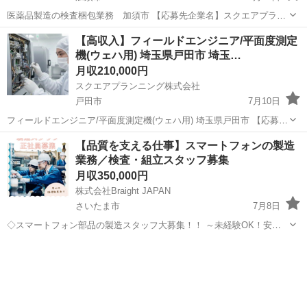
医薬品製造の検査梱包業務 加須市 【応募先企業名】スクエアプラン
ニング株式会社 【雇用形態】正社員【人材紹介】 【職種】自動車業界
埼玉
加須市
その他
【高収入】フィールドエンジニア/平面度測定
以外(製造・部品組立・加工) 【応募資格】 ・年齢要件: ～ 60歳 ・日本
機(ウェハ用) 埼玉県戸田市 埼玉…
語ネイティブレベ...
月収210,000円
スクエアプランニング株式会社
戸田市
7月10日
フィールドエンジニア/平面度測定機(ウェハ用) 埼玉県戸田市 【応募先
企業名】スクエアプランニング株式会社 【雇用形態】正社員【人材紹
埼玉
戸田市
その他
【品質を支える仕事】スマートフォンの製造
介】 【職種】整備士等の整備関連 【応募資格】 ・年齢要件: ～ 60歳
業務／検査・組立スタッフ募集
・日本語ネイ...
月収350,000円
株式会社Braight JAPAN
さいたま市
7月8日
◇スマートフォン部品の製造スタッフ大募集！！ ～未経験OK！安定
のモノづくりワーク～ 📌 たった10秒でわかる！このお仕事のポイント
埼玉
さいたま市
その他
☝ ✅ 未経験から“手に職”がつけられる！ ✅ コツコツ・モクモク作業が
好きな方...