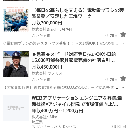
【毎日の暮らしを支える】電動歯ブラシの製
造業務／安定した工場ワーク
月収300,000円
株式会社Braight JAPAN
さいたま市
7月28日
◇電動歯ブラシの製造スタッフ大募集！！ ～未経験OK！安定のモノ
づくりワーク～ 📌 たった10秒でわかる！このお仕事のポイント☝ ✅
埼玉
さいたま市
その他
未経験
🔥急募🔥スピード対応🎊日払いOK✨日給
未経験から“手に職”がつけられる！ ✅ コツコツ・モクモク作業が好き
15,000可能👍家具家電完備の社宅＆引…
な方にぴっ...
月収450,000円
株式会社 フォリオ
さいたま市
7月26日
【面接参加特典】 面接参加者全員に¥3,000のQUOカード支給🤩 面接
に参加するだけで特典ゲット！ ※面接を受けた全員にプレゼント！
埼玉
さいたま市
その他
未経験
WEBアプリケーションエンジニアを募集/最
【皆勤賞制度】 ✨ 入社1週間目 → 2,000円 ✨ 入社2週間目 →...
新技術×アジャイル開発で市場価値向上/…
年収400万円～1,200万円
株式会社e-Mint
埼玉県
スポンサー：求人ボックス
08月08日