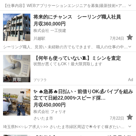
【仕事内容】WEBアプリケーションエンジニアを募集|最新技術×アジ
ャイル開発で市場価値向上! 仕事内容: 「株式会社e-Mintについて」 AI
正社員 / 契約社員
将来的にチャンス シーリング職人社員
の登場により、IT業界は大きな変革期を迎えています。 特にコーディ
月収360,000円
ングに関してはAIを...
株式会社 一工技建
川越駅
7月24日
シーリング職人、見習い 未経験の方でもできます、 職人の仕事の中で
は比較的に早く覚えやすく、 手に職をという方にはお勧めします、 危
埼玉
川越市
川越駅
その他
シーリング
【何年も使っていない🧵】ミシンを査定
険な作業も少なく、重たい物も持たない為身体は楽だと思います、な
状態が悪くてもOK！最大限買取します
ので女性でも大丈夫なのかと❗️...
Ad
プリフラ
✨ 🔥急募🔥日払い・前借りOK💰パイプを組み
立てて日給22,000✨スピード採…
月収450,000円
株式会社 フォリオ
さいたま市
7月22日
埼玉県❗️<<✨レア求人✨>> さいたま市緑区周辺で🌟今すぐ稼ぎたい方
募集🌟✨🛠️ ✅ 日払い、前借りあり‼️ ✅ 社宅完備＆生活サポートも充
埼玉
さいたま市
その他
社員