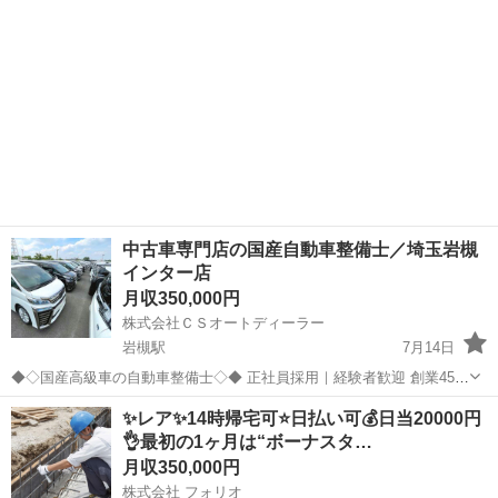
中古車専門店の国産自動車整備士／埼玉岩槻
インター店
月収350,000円
株式会社ＣＳオートディーラー
岩槻駅
7月14日
◆◇国産高級車の自動車整備士◇◆ 正社員採用｜経験者歓迎 創業45
年、年間5,000台以上の実績を誇り、 社会貢献活動から「紺綬褒章」
埼玉
さいたま市
岩槻駅
その他
整備士
✨レア✨14時帰宅可⭐️日払い可💰日当20000円
を受章した確かな基盤を持つ当社。 ノルマに追われることなく、 最先
👌最初の1ヶ月は“ボーナスタ…
端の充...
月収350,000円
株式会社 フォリオ