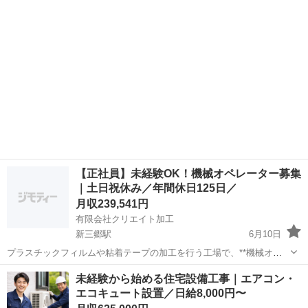
験から“手に職”がつけられる！ ✅ コツコツ・モクモク作業が好きな方
にぴったり...
【正社員】未経験OK！機械オペレーター募集
｜土日祝休み／年間休日125日／
月収239,541円
有限会社クリエイト加工
新三郷駅
6月10日
プラスチックフィルムや粘着テープの加工を行う工場で、**機械オペ
レーター（正社員）**を募集しています！ 未経験歓迎◎ 安定した環境
埼玉
三郷市
新三郷駅
その他
未経験から始める住宅設備工事｜エアコン・
で長く働きたい方におすすめです！ ■仕事内容 ・プラスチックフィル
エコキュート設置／日給8,000円〜
ムのスリット、裁...