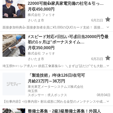
22000可能👍家具家電完備の社宅＆引っ…
月収450,000円
株式会社 フォリオ
さいたま市
6月21日
面接参加特典👍 面接参加者全員に¥3,000のQUOカード支給！ 面接に
参加するだけで特典ゲット！ ※面接を受けた全員にプレゼント✨ 【皆
埼玉
さいたま市
その他
未経験
⚡️スピード対応⚡️日払い可💰日当20000円👌最
勤賞制度】 ✨ 入社1週間目 → 2,000円 ✨ 入社2週間目 → ...
初の1ヶ月は“ボーナスタイム…
月収350,000円
株式会社 フォリオ
さいたま市
6月21日
埼玉県❗️<<✨レア求人>> 鉄筋工🛠️募集🥳✨ ＼まずは“話だけ”でも大歓
迎！／ 「雰囲気合うかな…」 「続けられるか分からない」 ⏩そのま
埼玉
さいたま市
その他
鉄筋工
「製造技術」/年休126日/在宅可
までOK。 うちはいきなり決めなくていい職場です👍 【う...
月給23万円～36万円
東光東芝メーターシステムズ株式会社
埼玉県
スポンサー：求人ボックス
08月04日
【仕事内容】<仕事内容> 射出成形に関わる金型のメンテナンスや成形
機のオペレーション、品質管理まで幅広く担当いただくポジションで
正社員
整備士募集・2級3級整備士募集！外国人
す。 次世代メーターの製造工程において、金型メンテナンスを中心と