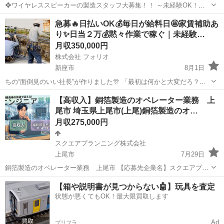
❖ワイヤレススピーカーの製造スタッフ大募集！！ ～未経験OK！安
定のモノづくりワーク～ 📌 たった10秒でわかる！このお仕事のポイン
埼玉
さいたま市
その他
未経験
急募🔥日払いOK💰毎日が給料日🤩家賃補助あ
ト☝ ✅ 未経験から“手に職”がつけられる！ ✅ コツコツ・モクモク作業
り✨日当２万💰黙々作業で稼ぐ｜未経験…
が好きな...
月収350,000円
株式会社 フォリオ
新座市
8月1日
ちの“面倒見のいい社長”が作りました🎊 「最初は何かと大変だろ？」
その一言から始まった制度です。 🎁〈ちょっと嬉しい皆勤賞ボーナ
埼玉
新座市
その他
未経験
【高収入】銅箔製造のオペレーター業務 上
ス〉 ✨ 入社1週間目 → 2,000円 ✨ 入社2週間目 → 4,000円 ...
尾市 埼玉県上尾市(上尾)銅箔製造のオ…
月収275,000円
スクエアプランニング株式会社
上尾市
7月29日
銅箔製造のオペレーター業務 上尾市 【応募先企業名】スクエアプラ
ンニング株式会社 【雇用形態】正社員【人材紹介】 【職種】自動車業
埼玉
上尾市
その他
業務
【箱や説明書が見つからない🤖】玩具を査定
界以外(製造・部品組立・加工) 【応募資格】 ・年齢要件: ～ 60歳 ・日
状態が悪くてもOK！最大限買取します
本語ネイティブレ...
Ad
プリフラ