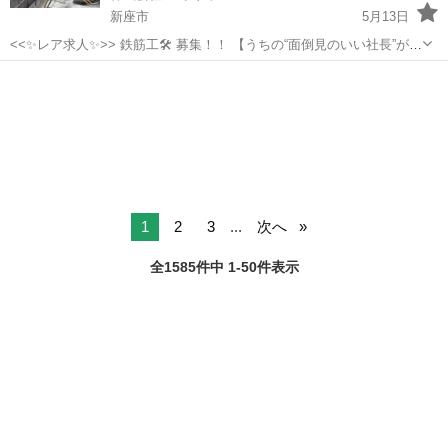
新座市
5月13日
<<✨レア求人✨>> 鉄筋工🛠️ 募集！！ 【うちの“面倒見のいい社長”が作
りました😊】 「最初は何かと大変だろ？」 その一言から始まった制度
埼玉
新座市
その他
未経験
です。 🎁〈ちょっと嬉しい皆勤賞ボーナス〉 ✨ 入社1週間目 ...
1
2
3
...
次へ
全1585件中 1-50件表示