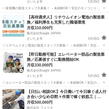
さいたま市
5月29日
◇発電機の製造スタッフ大募集！ ～未経験OK！安定のモノづくりワ
ーク～ 📌 たった10秒でわかる！このお仕事のポイント☝ ✅ 未経験か
埼玉
さいたま市
その他
未経験
【高待遇求人】リチウムイオン電池の製造業
ら“手に職”がつけられる！ ✅ コツコツ・モクモク作業が好きな方にぴ
務／福利厚生も充実した職場環境
ったり ...
月収310,000円
株式会社Braight JAPAN
さいたま市
5月26日
◇リチウムイオン電池の製造スタッフ大募集！ ～未経験OK！安定の
モノづくりワーク～ 📌 たった10秒でわかる！このお仕事のポイント☝
埼玉
さいたま市
その他
未経験
【即日勤務可能】エレベーター部品の製造業
✅ 未経験から“手に職”がつけられる！ ✅ コツコツ・モクモク作業が好
務／応募後すぐに勤務開始OK
きな方に...
月収330,000円
株式会社Braight JAPAN
さいたま市
5月18日
◇エレベーター部品の製造スタッフ大募集！ ～未経験OK！安定のモ
ノづくりワーク～ 📌 たった10秒でわかる！このお仕事のポイント☝ ✅
埼玉
さいたま市
その他
未経験
【日払い相談OK】今日働いて今日稼ぐ💰人付
未経験から“手に職”がつけられる！ ✅ コツコツ・モクモク作業が好き
き合い少なめ😌黙々作業で稼ぐ鉄筋工｜…
な方にぴ...
月収500,000円
株式会社 フォリオ