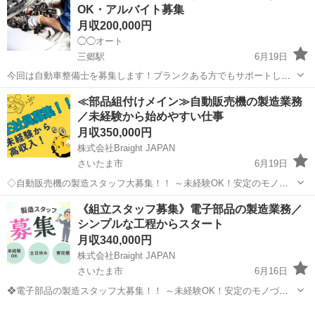
OK・アルバイト募集
した業務を幅広くお任せします。環境整備...
月収200,000円
◯◯オート
三郷駅
6月19日
今回は自動車整備士を募集します！ブランクある方でもサポートしま
すので問題ありませんのでお気軽にご応募ください。 試用期間3ヶ月
埼玉
三郷市
三郷駅
その他
整備士
≪部品組付けメイン≫自動販売機の製造業務
間は月20万円ですが、試用期間後は出来高により上がりますので25
／未経験から始めやすい仕事
万〜40万円も可能です。 ２級、3...
月収350,000円
株式会社Braight JAPAN
さいたま市
6月19日
◇自動販売機の製造スタッフ大募集！！ ～未経験OK！安定のモノづ
くりワーク～ 📌 たった10秒でわかる！このお仕事のポイント☝ ✔ 未
埼玉
さいたま市
その他
未経験
《組立スタッフ募集》電子部品の製造業務／
経験から“手に職”がつけられる！ ✔ コツコツ・モクモク作業が好きな
シンプルな工程からスタート
方にぴった...
月収340,000円
株式会社Braight JAPAN
さいたま市
6月16日
❖電子部品の製造スタッフ大募集！！ ～未経験OK！安定のモノづく
りワーク～ 📌 たった10秒でわかる！このお仕事のポイント☝ ✅ 未経
埼玉
さいたま市
その他
未経験