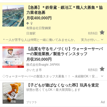
【急募】＊鉄骨鳶・鍛冶工＊職人大募集＊協
力業者急募
月収400,000円
有限会社日聖鋼業
日進駅
8月6日
＊一人が苦手な人は仲間と一緒に働いてみませんか。 実力が付いた
ら独立支援致します。20代～40代急募 ①鉄骨加工から建て方一式・現
埼玉
さいたま市
日進駅
その他
業務
【品質を守るモノづくり】ウォーターサーバ
場鍛冶工事・金物取付 ②交通費規定内支給・資格支援制度・各種保険
ーの製造業務／製造ラインスタッフ
完備 ③福利厚生充実...
月収350,000円
株式会社Braight JAPAN
さいたま市
8月6日
◇ウォーターサーバーの製造スタッフ大募集！！ ～未経験OK！安定
のモノづくりワーク～ 📌 たった10秒でわかる！このお仕事のポイント
埼玉
さいたま市
その他
未経験
【子どもが遊ばなくなった🧸】玩具を査定
☝ ✔ 未経験から“手に職”がつけられる！ ✔ コツコツ・モクモク作業が
状態が悪くてもOK！最大限買取します
好きな方...
Ad
プリフラ