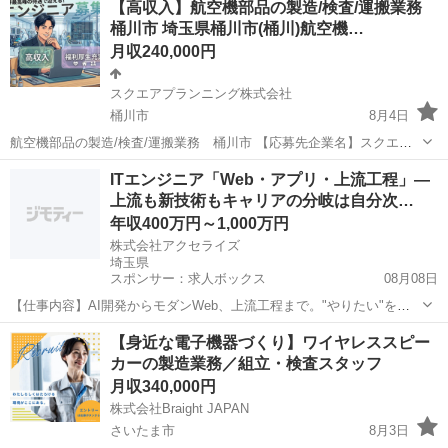
【高収入】航空機部品の製造/検査/運搬業務
種】自動車業界以外(製造・部品組立・加工) 【応募資格】 ・年齢要件:
桶川市 埼玉県桶川市(桶川)航空機…
～ 60歳 ・日本語ネ...
月収240,000円
スクエアプランニング株式会社
桶川市
8月4日
航空機部品の製造/検査/運搬業務 桶川市 【応募先企業名】スクエア
プランニング株式会社 【雇用形態】正社員【人材紹介】 【職種】自動
埼玉
桶川市
その他
業務
ITエンジニア「Web・アプリ・上流工程」―
車業界以外(製造・部品組立・加工) 【応募資格】 ・年齢要件: ～ 60歳
上流も新技術もキャリアの分岐は自分次…
・日本語ネイテ...
年収400万円～1,000万円
株式会社アクセライズ
埼玉県
スポンサー：求人ボックス
08月08日
【仕事内容】AI開発からモダンWeb、上流工程まで。"やりたい"を選
べるITエンジニア|経験3年〜・年収400万円〜1000万円 仕事内容: 上流
正社員
【身近な電子機器づくり】ワイヤレススピー
も…新技術も…キャリアの分岐は自分次第。 圧倒的な安定基盤のも
カーの製造業務／組立・検査スタッフ
と、エンジニアベースで...
月収340,000円
株式会社Braight JAPAN
さいたま市
8月3日