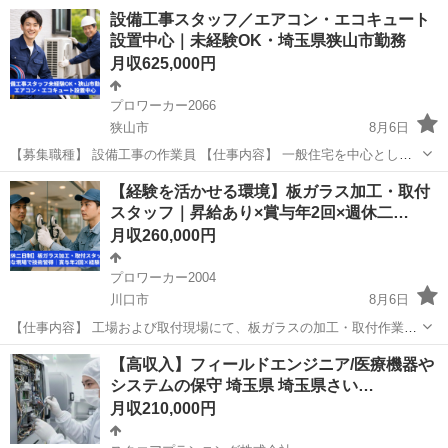
設備工事スタッフ／エアコン・エコキュート
設置中心｜未経験OK・埼玉県狭山市勤務
月収625,000円
プロワーカー2066
狭山市
8月6日
【募集職種】 設備工事の作業員 【仕事内容】 一般住宅を中心とした
設備工事を担当していただきます。 主な工事内容は、エアコンやエコ
埼玉
狭山市
その他
未経験
【経験を活かせる環境】板ガラス加工・取付
キュートなどの住宅設備の設置・交換作業です。 現場ごとに作業内容
スタッフ｜昇給あり×賞与年2回×週休二…
は異なります...
月収260,000円
プロワーカー2004
川口市
8月6日
【仕事内容】 工場および取付現場にて、板ガラスの加工・取付作業を
行います。 ＜主な業務内容＞ ・工場での板ガラスの切断 ・ガラス周
埼玉
川口市
その他
退職金
【高収入】フィールドエンジニア/医療機器や
囲の研磨仕上げ ・店舗などでのショーケースのガラス接着・組立 ・百
システムの保守 埼玉県 埼玉県さい…
貨店・商業施...
月収210,000円