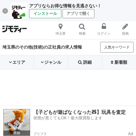
アプリならお得な情報を見逃さない！
インストール
アプリで開く
埼玉県
検索
ログイン
投稿
埼玉県のその他(技術)の正社員の求人情報
人気キーワード
エリア
ジャンル
詳細
新着順
【子どもが遊ばなくなった🧸】玩具を査定
状態が悪くてもOK！最大限買取します
Ad
プリフラ