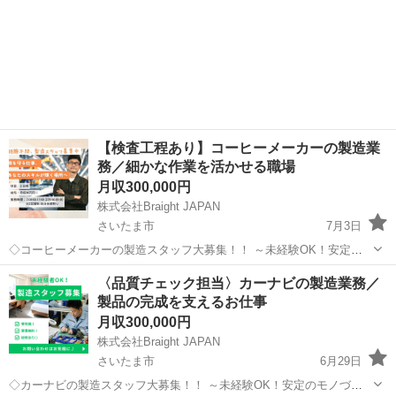
【検査工程あり】コーヒーメーカーの製造業
務／細かな作業を活かせる職場
月収300,000円
株式会社Braight JAPAN
さいたま市
7月3日
◇コーヒーメーカーの製造スタッフ大募集！！ ～未経験OK！安定の
モノづくりワーク～ 📌 たった10秒でわかる！このお仕事のポイント☝
埼玉
さいたま市
その他
未経験
〈品質チェック担当〉カーナビの製造業務／
✅ 未経験から“手に職”がつけられる！ ✅ コツコツ・モクモク作業が好
製品の完成を支えるお仕事
きな方に...
月収300,000円
株式会社Braight JAPAN
さいたま市
6月29日
◇カーナビの製造スタッフ大募集！！ ～未経験OK！安定のモノづく