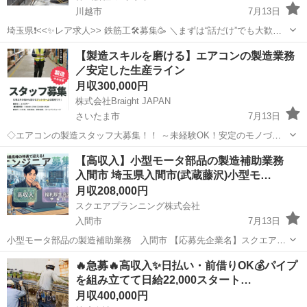
川越市
7月13日
埼玉県❗️<<✨レア求人>> 鉄筋工🛠️募集🥳 ＼まずは“話だけ”でも大歓
迎！／ 「雰囲気合うかな…」 「続けられるか分からない」 ⏩そのま
埼玉
川越市
その他
レア
【製造スキルを磨ける】エアコンの製造業務
までOK。 うちはいきなり決めなくていい職場です‼️✨ 【...
／安定した生産ライン
月収300,000円
株式会社Braight JAPAN
さいたま市
7月13日
◇エアコンの製造スタッフ大募集！！ ～未経験OK！安定のモノづく
りワーク～ 📌 たった10秒でわかる！このお仕事のポイント☝ ✅ 未経
埼玉
さいたま市
その他
未経験
【高収入】小型モータ部品の製造補助業務
験から“手に職”がつけられる！ ✅ コツコツ・モクモク作業が好きな方
入間市 埼玉県入間市(武蔵藤沢)小型モ…
にぴったり...
月収208,000円
スクエアプランニング株式会社
入間市
7月13日
小型モータ部品の製造補助業務 入間市 【応募先企業名】スクエアプ
ランニング株式会社 【雇用形態】正社員【人材紹介】 【職種】自動車
埼玉
入間市
その他
業務
🔥急募🔥高収入✨日払い・前借りOK💰パイプ
業界以外(製造・部品組立・加工) 【応募資格】 ・年齢要件: ～ 60歳 ・
を組み立てて日給22,000スタート…
日本語ネイティブ...
月収400,000円