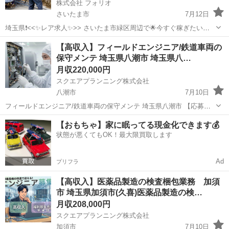
株式会社 フォリオ
さいたま市
7月12日
埼玉県❗️<<✨レア求人✨>> さいたま市緑区周辺で🌟今すぐ稼ぎたい方
募集🌟 ✅ 日払い、前借りあり‼️ ✅ 社宅完備＆生活サポートも充実！🙌
埼玉
さいたま市
その他
社員
【高収入】フィールドエンジニア/鉄道車両の
✅ 希望者は夜勤あり！短時間で収入UP💪 ✨🌟この求人...
保守メンテ 埼玉県八潮市 埼玉県八…
月収220,000円
スクエアプランニング株式会社
八潮市
7月10日
フィールドエンジニア/鉄道車両の保守メンテ 埼玉県八潮市 【応募先
企業名】スクエアプランニング株式会社 【雇用形態】正社員【人材紹
埼玉
八潮市
その他
業務
【おもちゃ】家に眠ってる現金化できます💰
介】 【職種】整備士等の整備関連 【応募資格】 ・年齢要件: ～ 60歳
状態が悪くてもOK！最大限買取します
・日本語ネイティ...
Ad
プリフラ
【高収入】医薬品製造の検査梱包業務 加須
市 埼玉県加須市(久喜)医薬品製造の検…
月収208,000円
スクエアプランニング株式会社
加須市
7月10日