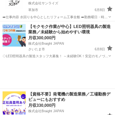
株式会社サンライズ
草加市
6月8日
➡️仕事内容 水回りを中心としたリフォーム工事全般 ➡️勤務曜日・時間
月曜日〜土曜日 8時〜17時 ➡️休日休暇 日曜日・祝日・G W・夏季・年
埼玉
草加市
その他
給料
【モクモク作業が中心】LED照明器具の製造
末年始 ➡️こだわり条件！ ★経験者優遇★ 給料要相談 ★...
業務／未経験から始めやすい環境
月収300,000円
株式会社Braight JAPAN
さいたま市
6月8日
◇LED照明器具の製造スタッフ大募集！ ～未経験OK！安定のモノづく
りワーク～ 📌 たった10秒でわかる！このお仕事のポイント☝ ✅ 未経
埼玉
さいたま市
その他
未経験
験から“手に職”がつけられる！ ✅ コツコツ・モクモク作業が好きな方
にぴっ...
【資格不要】発電機の製造業務／工場勤務デ
ビューにもおすすめ
月収330,000円
株式会社Braight JAPAN