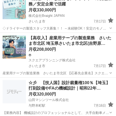
務／安定企業で活躍
月収330,000円
株式会社Braight JAPAN
さいたま市
7月17日
◇ドライヤーの製造スタッフ大募集！！ ～未経験OK！安定のモノづ
くりワーク～ 📌 たった10秒でわかる！このお仕事のポイント☝ ✅ 未
埼玉
さいたま市
その他
未経験
【高収入】産業用テープの製造業務 さいた
経験から“手に職”がつけられる！ ✅ コツコツ・モクモク作業が好きな
ま市北区 埼玉県さいたま市北区(吉野原…
方にぴった...
月収208,000円
スクエアプランニング株式会社
さいたま市
7月17日
産業用テープの製造業務 さいたま市北区 【応募先企業名】スクエア
プランニング株式会社 【雇用形態】正社員【人材紹介】 【職種】自動
埼玉
さいたま市
その他
業務
☆彡 【技人国】設計裁量権100％【埼玉】
車業界以外(製造・部品組立・加工) 【応募資格】 ・年齢要件: ～ 60歳
打刻設備やFAの機械設計｜昭和22年…
・日本語ネイティ...
月収320,000円
山田マシンツール株式会社
与野本町駅
7月16日
【業務内容】 機械設計のプロフェッショナルとして、 大手自動車メー