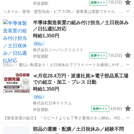
7月23日
提携サイト
伊賀屋駅
＼ネイル・髪色・髪型自由・ピアスOK／ 接客業は黒髪でネイル、ア
クセサリー禁止なお店が多いけど ジュエルカフェでは、すべてが自由
佐賀
佐賀市
伊賀屋駅
アパレル
半導体製造装置の組み付け担当／土日祝休み
です★ オシャレをしながらあなたらしく働けます！ ※常識の範囲内で
／日払週払対応
お願いします。 ★月10万以...
時給1,350円
日払い
株式会社ジャパンクリエイト
7月23日
提携サイト
伊賀屋駅
日払い・週払い制度あり！土日祝休みでプライベートを確保しやすい
職場です／20代・30代・40代・50代在籍中 ＼株式会社ジャパンクリエ
佐賀
佐賀市
伊賀屋駅
工場
≪月収28.4万円・派遣社員≫電子部品系工場
イトの強み／ 【製造・物流に特化した圧倒的な専門性】 ジャパンクリ
での組立・加工・プレス 日勤
エイトは、製造・物流...
時給1,350円
日払い
株式会社日本ケイテム
4月9日
提携サイト
伊賀屋駅
【製造装置の組立】 『スピードよりも丁寧さ重視のネジ締め』 #日勤
#20～50代前半活躍中 #土日休み #月収28.4万円可 #ライン作業なし #
佐賀
佐賀市
伊賀屋駅
その他
部品の運搬・配膳／土日祝休み／経験不問
工具使用 #力仕事ほぼなし #日払いOK #クリーンな環境《お仕事