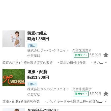
・検査 ・その他付随する業務 ＜勤務先のご紹介＞ 半導体製造装
佐賀
佐賀市
伊賀屋駅
工場
置の組み立てに特化した業務を主に行われている企業です。 高い清浄
度を誇るクリーンルームや、...
装置の組立
時給1,350円
日払い
株式会社ジャパンクリエイト 久留米営業所
5月20日
提携サイト
伊賀屋駅
装置の組立●半導体製造装置の製造 ・部品の組付け作業 ・その他
付随する業務 ＜勤務先のご紹介＞ 半導体製造装置の組み立てに特化し
佐賀
佐賀市
伊賀屋駅
工場
運搬・配膳
た業務を主に行われている企業です。 高い清浄度を誇るクリーンルー
時給1,300円
ムや、厳格な検査体制を整...
日払い
株式会社ジャパンクリエイト 久留米営業所
5月20日
提携サイト
伊賀屋駅
運搬・配膳●倉庫内軽作業 ・バックヤードから製造工程への部品の
運搬、配膳 ・その他付随する業務 ＜勤務先のご紹介＞ 半導体製造
佐賀
佐賀市
伊賀屋駅
工場
各種部品の組付け