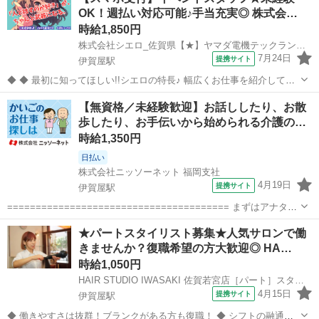
OK！週払い対応可能♪手当充実◎ 株式会…
時給1,850円
株式会社シエロ_佐賀県【★】ヤマダ電機テックランド佐賀本店/KB6
7月24日
提携サイト
伊賀屋駅
◆ ◆ 最初に知ってほしい!!シエロの特長♪ 幅広くお仕事を紹介してい
る当社！ 専任のコーディネーターがあなたの希望をしっかりお伺いし
佐賀
佐賀市
伊賀屋駅
携帯ショップ
【無資格／未経験歓迎】お話ししたり、お散
て、お仕事探しに丁寧に向き合います！ ＼＼うれしい高収入×週払い♪
歩したり、お手伝いから始められる介護の…
／／ 高収入でしっか...
時給1,350円
日払い
株式会社ニッソーネット 福岡支社
4月19日
提携サイト
伊賀屋駅
======================================= まずはアナタの
ご希望を教えてください♪
佐賀
佐賀市
伊賀屋駅
その他
★パートスタイリスト募集★人気サロンで働
======================================= 弊社の求人は
きませんか？復職希望の方大歓迎◎ HA…
【無資格...
時給1,050円
HAIR STUDIO IWASAKI 佐賀若宮店［パート］スタイリスト(株式会社ハクブン)
4月15日
提携サイト
伊賀屋駅
◆ 働きやすさは抜群！ブランクがある方も復職！ ◆ シフトの融通が