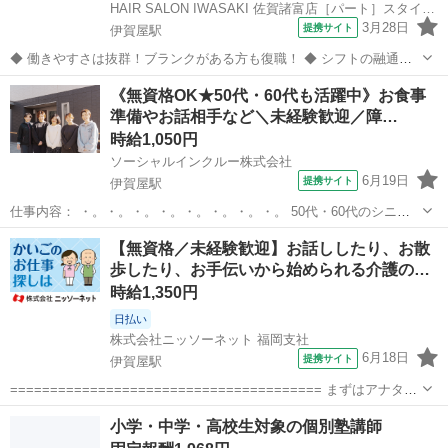
HAIR SALON IWASAKI 佐賀諸富店［パート］スタイリスト(株式会社ハクブン)
3月28日
提携サイト
伊賀屋駅
◆ 働きやすさは抜群！ブランクがある方も復職！ ◆ シフトの融通が
利くため、自分のライフスタイルに合わせて働けます◎ブランクのあ
佐賀
佐賀市
伊賀屋駅
美容師
《無資格OK★50代・60代も活躍中》お食事
る方も分かりやすいレッスンで技術に自身をつけてから安心してデビ
準備やお話相手など＼未経験歓迎／障…
ューできます 働きやすさは抜群...
時給1,050円
ソーシャルインクルー株式会社
6月19日
提携サイト
伊賀屋駅
仕事内容： ・。・。・。・。・。・。・。・。 50代・60代のシニア
世代も活躍中！ 学歴不問＆未経験歓迎のおシゴト
佐賀
佐賀市
伊賀屋駅
介護
【無資格／未経験歓迎】お話ししたり、お散
・。・。・。・。・。・。・。・。 ／ ＠無資格OK！ ＠未経験大歓迎
歩したり、お手伝いから始められる介護の…
♪ ＠週2日～OK ＠日勤のみ★17時...
時給1,350円
日払い
株式会社ニッソーネット 福岡支社
6月18日
提携サイト
伊賀屋駅
======================================= まずはアナタの
ご希望を教えてください♪
佐賀
佐賀市
伊賀屋駅
その他
小学・中学・高校生対象の個別塾講師
======================================= 弊社の求人は