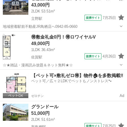
43,000円
2LDK 53.51m²
7月25日
提携サイト
立野駅
地域密着駅前不動産JR鳥栖店へ0942-85-0660
佐賀
三養基郡
立野駅
アパート
🉐敷金礼金0円！🉐ロワイヤルV
49,000円
1LDK 36.43m²
4月26日
提携サイト
佐賀駅
☆★雑誌・漫画読み放題＆ネット無料★☆
佐賀
佐賀市
佐賀駅
アパート
【ペット可×敷礼ゼロ🉐】物件🏠を多数掲載‼️
ペット可／広々２LDKでペットもノンストレス🐾
Ad
ゼロチン
グランドール
51,000円
2LDK 51.61m²
7月25日
提携サイト
新鳥栖駅