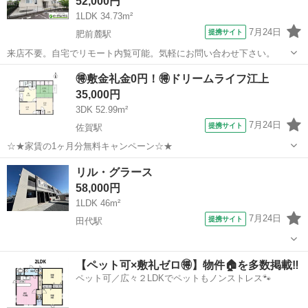
52,000円
1LDK 34.73m²
7月24日
提携サイト
肥前麓駅
来店不要。自宅でリモート内覧可能。気軽にお問い合わせ下さい。
佐賀
鳥栖市
肥前麓駅
アパート
🉐敷金礼金0円！🉐ドリームライフ江上
35,000円
3DK 52.99m²
7月24日
提携サイト
佐賀駅
☆★家賃の1ヶ月分無料キャンペーン☆★
佐賀
佐賀市
佐賀駅
アパート
リル・グラース
58,000円
1LDK 46m²
7月24日
提携サイト
田代駅
佐賀
鳥栖市
田代駅
アパート
【ペット可×敷礼ゼロ🉐】物件🏠を多数掲載‼️
ペット可／広々２LDKでペットもノンストレス🐾