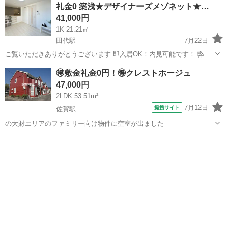
礼金0 築浅★デザイナーズメゾネット★…
★...
41,000円
1K 21.21㎡
田代駅
7月22日
ご覧いただきありがとうございます 即入居OK！内見可能です！ 弊社
管理物件です♪お問い合わせお待ちしております(^^) 物件名：CB鳥栖
佐賀
鳥栖市
田代駅
アパート
無料
🉐敷金礼金0円！🉐クレストホージュ
ルミナス103 ★ロフト付き★ ★保証人なし相談OK★ ★床下ク...
47,000円
2LDK 53.51m²
7月12日
提携サイト
佐賀駅
の大財エリアのファミリー向け物件に空室が出ました
佐賀
佐賀市
佐賀駅
アパート