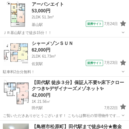
佐賀
佐賀市
佐賀駅
アパート
アーバンエイト
53,000円
2LDK 51.3m²
7月24日
提携サイト
基山駅
ＪＲ基山駅まで徒歩15分！！
佐賀
三養基郡
基山駅
アパート
シャーメゾンＳＵＮ
62,000円
2LDK 61.73m²
7月23日
提携サイト
佐賀駅
駐車料2台分無料！
佐賀
佐賀市
佐賀駅
アパート
【田代駅 徒歩３分】保証人不要✨床下クロー
クつき✨デザイナーズメゾネット✨
42,000円
1K 21.56㎡
田代駅
7月22日
ご覧いただきありがとうございます！ こちらは弊社の管理物件です！
内覧可能です！お問い合わせお待ちしております(^^)♪ －－－－－－－
佐賀
鳥栖市
田代駅
アパート
物件
【鳥栖市松原町】田代駅まで徒歩4分★敷金
－－－－－－－－－－－－－ 物件名：ＣＢ鳥栖ヴィレッタ 201号室