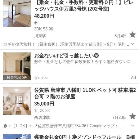
【敷金・礼金・手数料・更新料０円！】ビレ
大3万円引越サポートあり！敷金・礼金・更新料・鍵交換手数料0円！
ッジハウス伊万里3号棟 (202号室)
※契約内容や審査の...
48,200円
3DK 53.96
川東駅
8月4日
カギ交換代無料！（貸主負担）JR伊万里駅まで徒歩8分～9分と便利な
立地です。フリーレント1ヶ月＋最大3万円引越サポートあり！敷金・
佐賀
伊万里市
川東駅
アパート
ビレッジハウス
お金ないけど引っ越したい😢
礼金・更新料・鍵交換手数料0円！※契約内容や審査の結果、敷金をお
敷金・礼金なしの物件多数掲載！今すぐ無料ダウンロー
預かりする場合がございます。み...
ド✨
Ad
ゼロチン
佐賀県 唐津市 八幡町 1LDK ペット可 駐車場2
台可 ２階のお部屋
35,000円
1LDK 33
西唐津駅
7月28日
🏠✨【1LDK】✨ 📍佐賀県唐津市八幡町734-367 Googleマップ：
https://maps.app.goo.gl/7oLb9ib3THmR19st7?
佐賀
唐津市
西唐津駅
アパート
1LDK
🉐敷金礼金0円！🉐メゾンドゥフルール B棟
g_st=com.google.maps.preview...