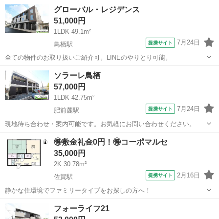
グローバル・レジデンス
51,000円
1LDK 49.1m²
7月24日
提携サイト
鳥栖駅
全ての物件のお取り扱いご紹介可。LINEのやりとり可能。
佐賀
鳥栖市
鳥栖駅
アパート
ソラーレ鳥栖
57,000円
1LDK 42.75m²
7月24日
提携サイト
肥前麓駅
現地待ち合わせ・案内可能です。お気軽にお問い合わせください。
佐賀
鳥栖市
肥前麓駅
アパート
🉐敷金礼金0円！🉐コーポマルセ
35,000円
2K 30.78m²
2月16日
提携サイト
佐賀駅
静かな住環境でファミリータイプをお探しの方へ！
佐賀
佐賀市
佐賀駅
アパート
フォーライフ21