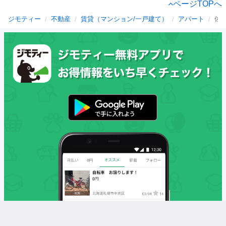
ページTOPへ
ジモティー
不動産
賃貸（マンション/一戸建て）
アパート
佐