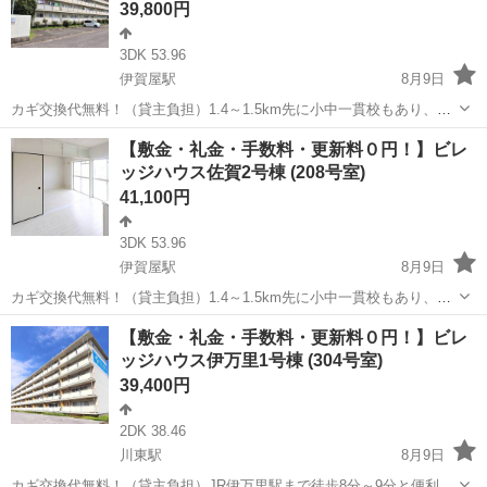
39,800円
3DK 53.96
伊賀屋駅
8月9日
カギ交換代無料！（貸主負担）1.4～1.5km先に小中一貫校もあり、フ
ァミリーで住みやすい環境です。フリーレント1ヶ月＋最大3万円引越
佐賀
佐賀市
伊賀屋駅
アパート
【敷金・礼金・手数料・更新料０円！】ビレ
サポートあり！敷金・礼金・更新料・鍵交換手数料0円！※契約内容や
ッジハウス佐賀2号棟 (208号室)
審査の結果、敷金をお預かり...
41,100円
3DK 53.96
伊賀屋駅
8月9日
カギ交換代無料！（貸主負担）1.4～1.5km先に小中一貫校もあり、フ
ァミリーで住みやすい環境です。フリーレント1ヶ月＋最大3万円引越
佐賀
佐賀市
伊賀屋駅
アパート
ビレッジハウス
【敷金・礼金・手数料・更新料０円！】ビレ
サポートあり！敷金・礼金・更新料・鍵交換手数料0円！※契約内容や
ッジハウス伊万里1号棟 (304号室)
審査の結果、敷金をお預かり...
39,400円
2DK 38.46
川東駅
8月9日
カギ交換代無料！（貸主負担）JR伊万里駅まで徒歩8分～9分と便利な