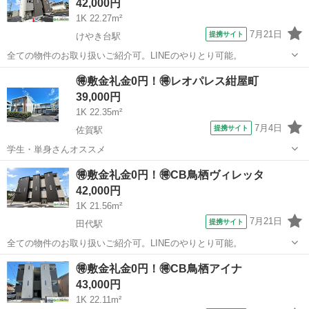
42,000円
1K 22.27m²
7月21日
提携サイト
けやき台駅
全ての物件のお取り扱いご紹介可。LINEのやりとり可能。
佐賀
三養基郡
けやき台駅
アパート
🉐敷金礼金0円！🉐レオパレス紺屋町
39,000円
1K 22.35m²
7月4日
提携サイト
佐賀駅
学生・単身さんオススメ
佐賀
佐賀市
佐賀駅
アパート
🉐敷金礼金0円！🉐CB鳥栖ヴィレッタ
42,000円
1K 21.56m²
7月21日
提携サイト
田代駅
全ての物件のお取り扱いご紹介可。LINEのやりとり可能。
佐賀
鳥栖市
田代駅
アパート
🉐敷金礼金0円！🉐CB鳥栖アイナ
43,000円
1K 22.11m²