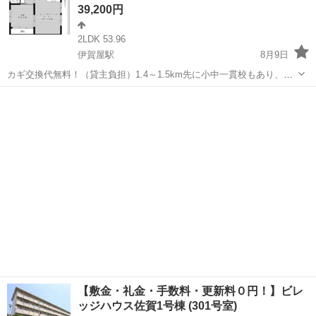
39,200円
2LDK 53.96
伊賀屋駅
8月9日
カギ交換代無料！（貸主負担）1.4～1.5km先に小中一貫校もあり、フ
ァミリーで住みやすい環境です。フリーレント1ヶ月＋最大3万円引越
佐賀
佐賀市
伊賀屋駅
アパート
徒歩
サポートあり！敷金・礼金・更新料・鍵交換手数料0円！※契約内容や
審査の結果、敷金をお預かり...
【敷金・礼金・手数料・更新料０円！】ビレ
ッジハウス佐賀1号棟 (301号室)