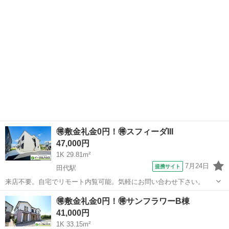
🉐敷金礼金0円！🉐スフィーダIII
47,000円
1K 29.81m²
7月24日
提携サイト
田代駅
来店不要。自宅でリモート内覧可能。気軽にお問い合わせ下さい。
佐賀
鳥栖市
田代駅
アパート
🉐敷金礼金0円！🉐サンフラワーB棟
41,000円
1K 33.15m²