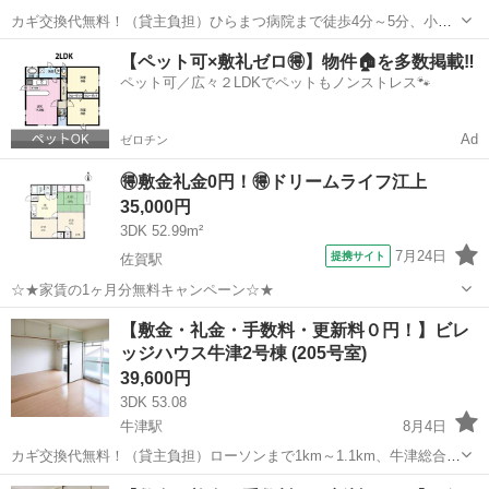
カギ交換代無料！（貸主負担）ひらまつ病院まで徒歩4分～5分、小城
中学校まで徒歩5分～6分と住みやすい環境です。新規入居限定！最大3
佐賀
小城市
小城駅
アパート
ビレッジハウス
【ペット可×敷礼ゼロ🉐】物件🏠を多数掲載‼️
万円引越サポートあり！敷金・礼金・更新料・鍵交換手数料0円！※契
ペット可／広々２LDKでペットもノンストレス🐾
約内容や審査の結果、敷金をお預...
Ad
ゼロチン
🉐敷金礼金0円！🉐ドリームライフ江上
35,000円
3DK 52.99m²
7月24日
提携サイト
佐賀駅
☆★家賃の1ヶ月分無料キャンペーン☆★
佐賀
佐賀市
佐賀駅
アパート
【敷金・礼金・手数料・更新料０円！】ビレ
ッジハウス牛津2号棟 (205号室)
39,600円
3DK 53.08
牛津駅
8月4日
カギ交換代無料！（貸主負担）ローソンまで1km～1.1km、牛津総合公
園まで1.5km～1.6kmと住みやすい環境です。フリーレント1ヶ月＋最
佐賀
小城市
牛津駅
アパート
徒歩