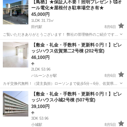
【鳥栖】★保証人不要！照明プレゼント🥰オ
ール電化★屋根付き駐車場空き有★
45,000円
1LDK 31.73㎡
田代駅
8月6日
ご覧いただきありがとうございます！ 弊社の管理物件のご紹介です♪
内見可能です！お問い合わせお待ちしております(^^) 物件名：アイリ
佐賀
鳥栖市
田代駅
アパート
仲介手数料
【敷金・礼金・手数料・更新料０円！】ビレ
ハイツ 202 ★即入居可能！ ★保証人なし相談ＯＫ ★オール電化で
ッジハウス佐賀第二2号棟 (202号室)
経...
46,100円
2LDK 53.96
バルーンさが駅
8月6日
カギ交換代無料！（貸主負担）ローソンまで徒歩5分～6分、佐賀県立
森林公園まで徒歩7分～8分と便利な立地です。フリーレント1ヶ月＋最
佐賀
佐賀市
バルーンさが駅
アパート
ビレッジハウス
【敷金・礼金・手数料・更新料０円！】ビレ
大3万円引越サポートあり！敷金・礼金・更新料・鍵交換手数料0円！
ッジハウス小城2号棟 (507号室)
※契約内容や審査の結果、敷金を...
39,100円
3DK 53.96
小城駅
8月5日