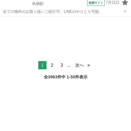
7月21日
提携サイト
鳥栖駅
全ての物件のお取り扱いご紹介可。LINEのやりとり可能。
佐賀
鳥栖市
鳥栖駅
アパート
1
2
3
...
次へ
全3963件中 1-50件表示