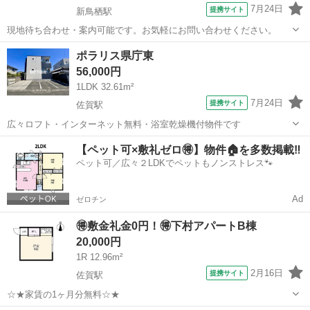
7月24日
提携サイト
新鳥栖駅
現地待ち合わせ・案内可能です。お気軽にお問い合わせください。
佐賀
鳥栖市
新鳥栖駅
アパート
ポラリス県庁東
56,000円
1LDK 32.61m²
7月24日
提携サイト
佐賀駅
広々ロフト・インターネット無料・浴室乾燥機付物件です
佐賀
佐賀市
佐賀駅
アパート
【ペット可×敷礼ゼロ🉐】物件🏠を多数掲載‼️
ペット可／広々２LDKでペットもノンストレス🐾
Ad
ゼロチン
🉐敷金礼金0円！🉐下村アパートB棟
20,000円
1R 12.96m²
2月16日
提携サイト
佐賀駅
☆★家賃の1ヶ月分無料☆★