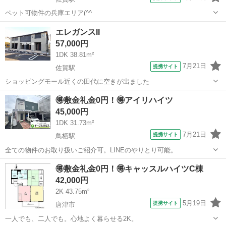
ペット可物件の兵庫エリア(^^
佐賀
佐賀市
佐賀駅
アパート
エレガンスII
57,000円
1DK 38.81m²
7月21日
提携サイト
佐賀駅
ショッピングモール近くの田代に空きが出ました
佐賀
佐賀市
佐賀駅
アパート
🉐敷金礼金0円！🉐アイリハイツ
45,000円
1DK 31.73m²
7月21日
提携サイト
鳥栖駅
全ての物件のお取り扱いご紹介可。LINEのやりとり可能。
佐賀
鳥栖市
鳥栖駅
アパート
🉐敷金礼金0円！🉐キャッスルハイツC棟
42,000円
2K 43.75m²
5月19日
提携サイト
唐津市
一人でも、二人でも。心地よく暮らせる2K。