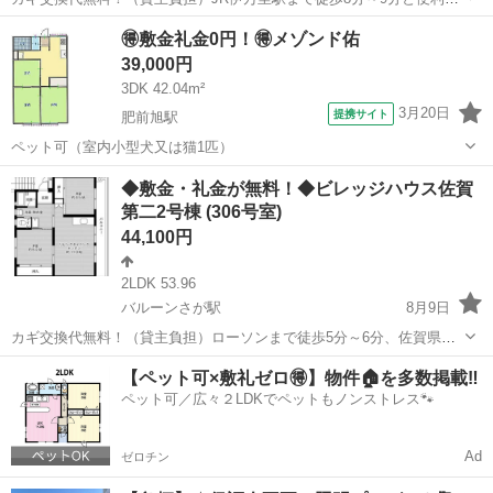
立地です。フリーレント1ヶ月＋最大3万円引越サポートあり！敷金・
佐賀
伊万里市
川東駅
アパート
🉐敷金礼金0円！🉐メゾンド佑
礼金・更新料・鍵交換手数料0円！※契約内容や審査の結果、敷金をお
39,000円
預かりする場合がございます。み...
3DK 42.04m²
3月20日
提携サイト
肥前旭駅
ペット可（室内小型犬又は猫1匹）
佐賀
鳥栖市
肥前旭駅
アパート
◆敷金・礼金が無料！◆ビレッジハウス佐賀
第二2号棟 (306号室)
44,100円
2LDK 53.96
バルーンさが駅
8月9日
カギ交換代無料！（貸主負担）ローソンまで徒歩5分～6分、佐賀県立
森林公園まで徒歩7分～8分と便利な立地です。フリーレント1ヶ月＋最
佐賀
佐賀市
バルーンさが駅
アパート
ビレッジハウス
【ペット可×敷礼ゼロ🉐】物件🏠を多数掲載‼️
大3万円引越サポートあり！敷金・礼金・更新料・鍵交換手数料0円！
ペット可／広々２LDKでペットもノンストレス🐾
※契約内容や審査の結果、敷金を...
Ad
ゼロチン