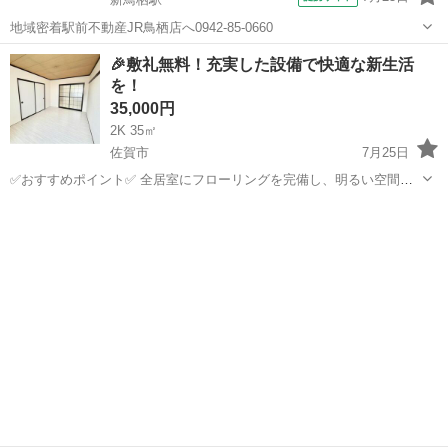
地域密着駅前不動産JR鳥栖店へ0942-85-0660
佐賀
鳥栖市
新鳥栖駅
アパート
🎉敷礼無料！充実した設備で快適な新生活
を！
35,000円
2K 35㎡
佐賀市
7月25日
✅おすすめポイント✅ 全居室にフローリングを完備し、明るい空間で
の生活が楽しめます。室内洗濯機置き場やシューズボックス、バルコ
佐賀
佐賀市
アパート
無料
ニーもあり、便利さが充実。駐車場は1台無料、高齢者や学生の方も歓
迎です。 ■物件名：26747 ...