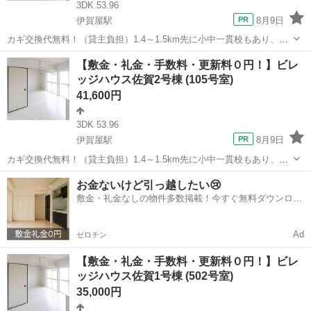
3DK 53.96
伊賀屋駅
8月9日
カギ交換代無料！（貸主負担）1.4～1.5km先に小中一貫校もあり、フ
ァミリーで住みやすい環境です。フリーレント1ヶ月＋最大3万円引越
佐賀
佐賀市
伊賀屋駅
アパート
ビレッジハウス
【敷金・礼金・手数料・更新料０円！】ビレ
サポートあり！敷金・礼金・更新料・鍵交換手数料0円！※契約内容や
ッジハウス佐賀2号棟 (105号室)
審査の結果、敷金をお預かり...
41,600円
3DK 53.96
伊賀屋駅
8月9日
カギ交換代無料！（貸主負担）1.4～1.5km先に小中一貫校もあり、フ
ァミリーで住みやすい環境です。フリーレント1ヶ月＋最大3万円引越
佐賀
佐賀市
伊賀屋駅
アパート
ビレッジハウス
お金ないけど引っ越したい😢
サポートあり！敷金・礼金・更新料・鍵交換手数料0円！※契約内容や
敷金・礼金なしの物件多数掲載！今すぐ無料ダウンロー
審査の結果、敷金をお預かり...
ド✨
Ad
ゼロチン
【敷金・礼金・手数料・更新料０円！】ビレ
ッジハウス佐賀1号棟 (502号室)
35,000円