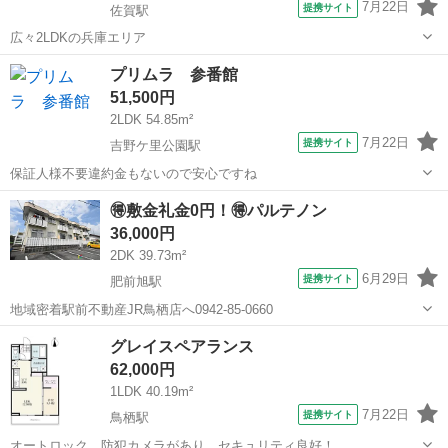
7月22日
提携サイト
佐賀駅
広々2LDKの兵庫エリア
佐賀
佐賀市
佐賀駅
アパート
プリムラ 参番館
51,500円
2LDK 54.85m²
7月22日
提携サイト
吉野ケ里公園駅
保証人様不要違約金もないので安心ですね
佐賀
三養基郡
吉野ケ里公園駅
アパート
🉐敷金礼金0円！🉐パルテノン
36,000円
2DK 39.73m²
6月29日
提携サイト
肥前旭駅
地域密着駅前不動産JR鳥栖店へ0942-85-0660
佐賀
鳥栖市
肥前旭駅
アパート
グレイスペアランス
62,000円
1LDK 40.19m²
7月22日
提携サイト
鳥栖駅
オートロック、防犯カメラがあり、セキュリティ良好！