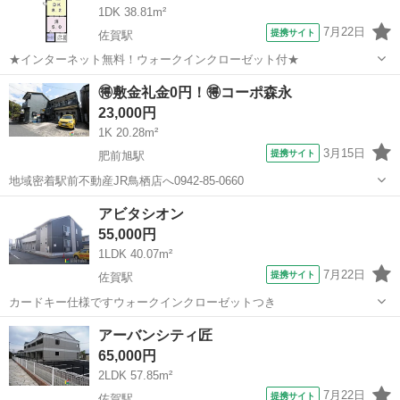
1DK 38.81m²
7月22日
提携サイト
佐賀駅
★インターネット無料！ウォークインクローゼット付★
佐賀
佐賀市
佐賀駅
アパート
🉐敷金礼金0円！🉐コーポ森永
23,000円
1K 20.28m²
3月15日
提携サイト
肥前旭駅
地域密着駅前不動産JR鳥栖店へ0942-85-0660
佐賀
鳥栖市
肥前旭駅
アパート
アビタシオン
55,000円
1LDK 40.07m²
7月22日
提携サイト
佐賀駅
カードキー仕様ですウォークインクローゼットつき
佐賀
佐賀市
佐賀駅
アパート
アーバンシティ匠
65,000円
2LDK 57.85m²
7月22日
提携サイト
佐賀駅