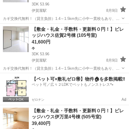
3DK 53.96
伊賀屋駅
8月9日
カギ交換代無料！（貸主負担）1.4～1.5km先に小中一貫校もあり、フ
ァミリーで住みやすい環境です。フリーレント1ヶ月＋最大3万円引越
佐賀
佐賀市
伊賀屋駅
アパート
ビレッジハウス
【敷金・礼金・手数料・更新料０円！】ビレ
サポートあり！敷金・礼金・更新料・鍵交換手数料0円！※契約内容や
ッジハウス佐賀2号棟 (105号室)
審査の結果、敷金をお預かり...
41,600円
3DK 53.96
伊賀屋駅
8月9日
カギ交換代無料！（貸主負担）1.4～1.5km先に小中一貫校もあり、フ
ァミリーで住みやすい環境です。フリーレント1ヶ月＋最大3万円引越
佐賀
佐賀市
伊賀屋駅
アパート
ビレッジハウス
【ペット可×敷礼ゼロ🉐】物件🏠を多数掲載‼️
サポートあり！敷金・礼金・更新料・鍵交換手数料0円！※契約内容や
ペット可／広々２LDKでペットもノンストレス🐾
審査の結果、敷金をお預かり...
Ad
ゼロチン
【敷金・礼金・手数料・更新料０円！】ビレ
ッジハウス伊万里4号棟 (505号室)
39,400円