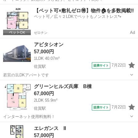
佐賀
鳥栖市
鳥栖駅
アパート
【ペット可×敷礼ゼロ🉐】物件🏠を多数掲載‼️
ペット可／広々２LDKでペットもノンストレス🐾
Ad
ゼロチン
アビタシオン
57,000円
1LDK 40.07m²
7月22日
提携サイト
佐賀駅
若宮の1LDKアパートです
佐賀
佐賀市
佐賀駅
アパート
グリーンヒルズ兵庫 B棟
67,000円
2LDK 55.9m²
7月22日
提携サイト
佐賀駅
インターネット使用料無料！
佐賀
佐賀市
佐賀駅
アパート
エレガンス II
57,000円