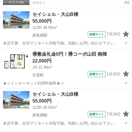
Ad
ゼロチン
セイシェル・大山B棟
55,000円
1LDK 44.85m²
7月24日
提携サイト
新鳥栖駅
来店不要。自宅でリモート内覧可能。気軽にお問い合わせ下さい。
佐賀
鳥栖市
新鳥栖駅
アパート
🉐敷金礼金0円！🉐コーポ山田 南棟
22,000円
1R 21.94m²
1月30日
提携サイト
佐賀駅
★☆インターネット利用料無料★☆
佐賀
佐賀市
佐賀駅
アパート
セイシェル・大山B棟
55,000円
1LDK 45.82m²
7月24日
提携サイト
新鳥栖駅
来店不要。自宅でリモート内覧可能。気軽にお問い合わせ下さい。
佐賀
鳥栖市
新鳥栖駅
アパート