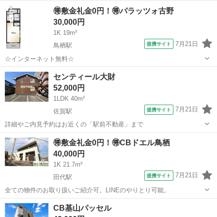
佐賀
唐津市
アパート
🉐敷金礼金0円！🉐パラッツォ古野
30,000円
1K 19m²
7月21日
提携サイト
鳥栖駅
☆インターネット無料☆
佐賀
鳥栖市
鳥栖駅
アパート
センティール大財
52,000円
1LDK 40m²
7月21日
提携サイト
佐賀駅
詳細やご内見予約はお近くの「駅前不動産」まで
佐賀
佐賀市
佐賀駅
アパート
🉐敷金礼金0円！🉐CBドエル鳥栖
40,000円
1K 21.7m²
7月21日
提携サイト
田代駅
全ての物件のお取り扱いご紹介可。LINEのやりとり可能。
佐賀
鳥栖市
田代駅
アパート
CB基山パッセル