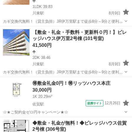
1LDK 39.83
川東駅
8月9日
カギ交換代無料！（貸主負担）JR伊万里駅まで徒歩8分～9分と便利な
立地です。フリーレント1ヶ月＋最大3万円引越サポートあり！敷金・
佐賀
伊万里市
川東駅
アパート
ビレッジハウス
【敷金・礼金・手数料・更新料０円！】ビレ
礼金・更新料・鍵交換手数料0円！※契約内容や審査の結果、敷金をお
ッジハウス伊万里2号棟 (101号室)
預かりする場合がございます。み...
41,500円
2DK 38.46
川東駅
8月9日
カギ交換代無料！（貸主負担）JR伊万里駅まで徒歩8分～9分と便利な
立地です。フリーレント1ヶ月＋最大3万円引越サポートあり！敷金・
佐賀
伊万里市
川東駅
アパート
ビレッジハウス
🉐敷金礼金0円！🉐リッツハウス本庄
礼金・更新料・鍵交換手数料0円！※契約内容や審査の結果、敷金をお
30,000円
預かりする場合がございます。み...
1K 20.29m²
12月26日
提携サイト
佐賀駅
☆★ご契約金ゼロ円キャンペーン★☆
佐賀
佐賀市
佐賀駅
アパート
◆敷金・礼金が無料！◆ビレッジハウス佐賀
2号棟 (306号室)