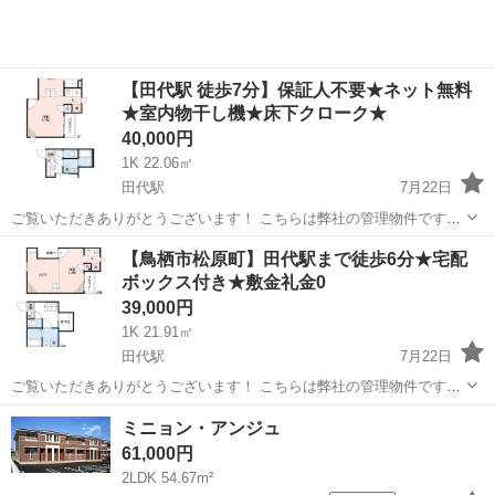
【田代駅 徒歩7分】保証人不要★ネット無料
★室内物干し機★床下クローク★
40,000円
1K 22.06㎡
田代駅
7月22日
ご覧いただきありがとうございます！ こちらは弊社の管理物件です！
即入居、内覧可能です！お問い合わせお待ちしております(^^)♪ －－－
佐賀
鳥栖市
田代駅
アパート
【鳥栖市松原町】田代駅まで徒歩6分★宅配
－－－－－－－－－ 物件名：ＣＢ鳥栖ブランシェ 102号室 ★敷金礼
ボックス付き★敷金礼金0
金ゼロ...
39,000円
1K 21.91㎡
田代駅
7月22日
ご覧いただきありがとうございます！ こちらは弊社の管理物件です！
即入居、内覧可能です！お問い合わせお待ちしております(^^)♪ －－－
佐賀
鳥栖市
田代駅
アパート
ミニョン・アンジュ
－－－－－－－－－ 物件名：CB鳥栖フェリシア 205 ★宅配ボッ...
61,000円
2LDK 54.67m²