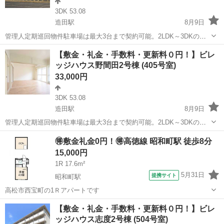
3DK 53.08
造田駅
8月9日
管理人定期巡回物件駐車場は最大3台まで契約可能。2LDK～3DKの間
取りを備え、単身の方からファミリー層まで幅広いライフスタイルに
香川
さぬき市
造田駅
アパート
ビレッジハウス
【敷金・礼金・手数料・更新料０円！】ビレ
対応しています。ペット飼育についてもご相談いただけます。フリー
ッジハウス野間田2号棟 (405号室)
レント1ヶ月＋最大3万円引越サポ...
33,000円
3DK 53.08
造田駅
8月9日
管理人定期巡回物件駐車場は最大3台まで契約可能。2LDK～3DKの間
取りを備え、単身の方からファミリー層まで幅広いライフスタイルに
香川
さぬき市
造田駅
アパート
🉐敷金礼金0円！🉐高徳線 昭和町駅 徒歩8分
対応しています。ペット飼育についてもご相談いただけます。フリー
15,000円
レント1ヶ月＋最大3万円引越サポ...
1R 17.6m²
5月31日
提携サイト
昭和町駅
高松市西宝町の1Ｒアパートです
香川
高松市
昭和町駅
アパート
【敷金・礼金・手数料・更新料０円！】ビレ
ッジハウス志度2号棟 (504号室)