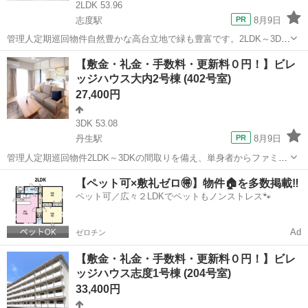
2LDK 53.96
志度駅
8月9日
管理人定期巡回物件自然豊かな高台立地で緑も豊富です。2LDK～3DK
の間取りを備え、単身者からファミリーまで幅広いライフスタイルに
香川
さぬき市
志度駅
アパート
ビレッジハウス
【敷金・礼金・手数料・更新料０円！】ビレ
対応可能な物件です。ペット飼育についてもご相談いただけます。フ
ッジハウス大内2号棟 (402号室)
リーレント1ヶ月＋最大3万円引越...
27,400円
3DK 53.08
丹生駅
8月9日
管理人定期巡回物件2LDK～3DKの間取りを備え、単身者からファミリ
ーまで幅広いライフスタイルに対応可能な物件です。ペット飼育につ
香川
東かがわ市
丹生駅
アパート
ビレッジハウス
【ペット可×敷礼ゼロ🉐】物件🏠を多数掲載‼️
いてもご相談いただけます。フリーレント1ヶ月＋最大3万円引越サポ
ペット可／広々２LDKでペットもノンストレス🐾
ートあり！敷金・礼金・更新料・...
Ad
ゼロチン
【敷金・礼金・手数料・更新料０円！】ビレ
ッジハウス志度1号棟 (204号室)
33,400円