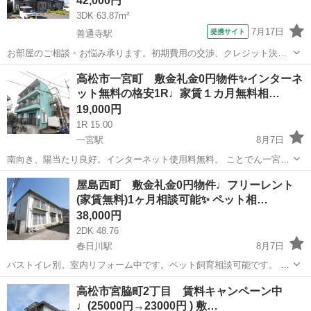
42,000円
リーニン...
3DK 63.87m²
7月17日
提携サイト
善通寺駅
お部屋のご相談・お悩み承ります。初期費用の交渉、クレジット決済
などもお問い合わせください。
香川
丸亀市
善通寺駅
アパート
高松市一宮町 敷金礼金0円物件✨インターネ
ット無料の格安1R♩家賃１カ月無料相…
19,000円
1R 15.00
一宮駅
8月7日
南向き、陽当たり良好。インターネット使用料無料。 ことでん一宮駅
まで徒歩４分。通勤・通学に便利な環境。 ベランダで日当たり良好。
香川
高松市
一宮駅
アパート
物件
屋島西町 敷金礼金0円物件♩フリーレント
水道代：2,000円/月 ※住所のピンは正確では無い可能性ございますの
(家賃無料)1ヶ月相談可能✨ ペット相…
で、現地確認...
38,000円
2DK 48.76
春日川駅
8月7日
バストイレ別。室内リフォーム中です。ペット飼育相談可能です。 ※
住所のピンは正確では無い可能性ございますので、現地確認や内見ご
香川
高松市
春日川駅
アパート
無料
高松市宮脇町2丁目 賃料キャンペーン中
希望の際はご連絡下さい。 ※お部屋のクリーニング費用は退去時に定
♩(25000円→23000円 ) 敷…
額クリーニング費用(2DK...