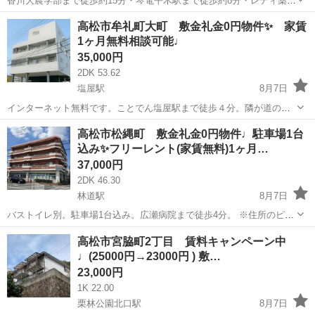
香川大農学部まで徒歩約15分・琴電平木駅まで徒歩約8分・レディ薬局
やスーパーまで徒歩約15分。水道代は毎月/定額2,000円。駐車場は毎
香川
木田郡
池戸駅
アパート
徒歩
高松市牟礼町大町 敷金礼金0円物件✨ 家賃
月/3,000円。 ※住所のピンは正確では無い可能性ございますので、現
1ヶ月無料相談可能♩
地確認や内見ご...
35,000円
2DK 53.62
塩屋駅
8月7日
インターネット無料です。ことでん塩屋駅まで徒歩４分。隣が道の駅
です。エアコン付でバストイレ別タイプのお部屋です。駐車場近隣有
香川
高松市
塩屋駅
アパート
無料
高松市松縄町 敷金礼金0円物件♩駐車場1台
3,000円/月。水道料定額：3,000円/月。 ※住所のピンは正確では無い
込み✨フリーレント(家賃無料)1ヶ月…
可能性ござい...
37,000円
2DK 46.30
林道駅
8月7日
バストイレ別。駐車場1台込み。広瀬病院まで徒歩4分。 ※住所のピン
は正確では無い可能性ございますので、現地確認や内見ご希望の際は
香川
高松市
林道駅
アパート
徒歩
高松市宮脇町2丁目 賃料キャンペーン中
ご連絡下さい。 ※お部屋のクリーニング費用は退去時に定額クリーニ
♩(25000円→23000円 ) 敷…
ング費用(2DKは400...
23,000円
1K 22.00
栗林公園北口駅
8月7日