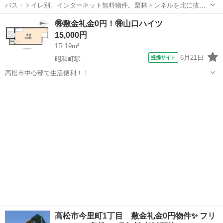
バス・トイレ別。インターネット無料物件。栗林トンネルを北に抜け
てすぐの位置で中心部にも通いやすいお部屋です。 水道代毎月/2,000
香川
高松市
栗林公園北口駅
アパート
物件
🉐敷金礼金0円！🉐山口ハイツ
円。 ※住所のピンは正確では無い可能性ございますので、現地確認や
15,000円
内見ご希望の際はご連絡下...
1R 19m²
6月21日
提携サイト
昭和町駅
高松市中心部で生活便利！！
香川
高松市
昭和町駅
アパート
高松市今里町1丁目 敷金礼金0円物件✨ フリ