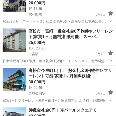
26,000円
1R 17.39
昭和町駅
8月7日
敷金/1ヶ月。スーパー・コンビニ徒歩約5分・高松駅自転車約10分。香
川大学自転車約5分。 ※住所のピンは正確では無い可能性ございます
香川
高松市
昭和町駅
アパート
物件
高松市一宮町 敷金礼金0円物件✨フリーレン
ので、現地確認や内見ご希望の際はご連絡下さい。 ※お部屋のクリー
ト(家賃1ヶ月無料)相談可能♩スーパ…
ニング費用は退去時...
25,000円
1DK 23.00
一宮駅
8月7日
駐車場近有5,000円/月。敷金礼金0円物件。インターネット使用料無
料。ことでん一宮駅まで徒歩４分の単身者向け物件です。室内洗濯機
香川
高松市
一宮駅
アパート
物件
高松市今里町1丁目 敷金礼金0円物件✨ フリ
置場あり。家電レンタル相談可能。 ※住所のピンは正確では無い可能
ーレント可能(家賃1ヶ月無料)対象…
性ございますので、現...
30,000円
1K 20.46
栗林公園駅
8月7日
家賃1ヶ月フリーレント無料可能(1ヶ月家賃無料)。水道料：2,000円/
月。インターネット無料。 ※住所のピンは正確では無い可能性ござい
香川
高松市
栗林公園駅
アパート
無料
🉐敷金礼金0円！🉐パールスクエアＣ
ますので、現地確認や内見ご希望の際はご連絡下さい。 ※お部屋のク