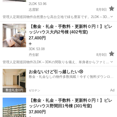
2LDK 53.96
志度駅
8月9日
管理人定期巡回物件自然豊かな高台立地で緑も豊富です。2LDK～3DK
の間取りを備え、単身者からファミリーまで幅広いライフスタイルに
香川
さぬき市
志度駅
アパート
ビレッジハウス
【敷金・礼金・手数料・更新料０円！】ビレ
対応可能な物件です。ペット飼育についてもご相談いただけます。フ
ッジハウス大内2号棟 (402号室)
リーレント1ヶ月＋最大3万円引越...
27,400円
3DK 53.08
丹生駅
8月9日
管理人定期巡回物件2LDK～3DKの間取りを備え、単身者からファミリ
ーまで幅広いライフスタイルに対応可能な物件です。ペット飼育につ
香川
東かがわ市
丹生駅
アパート
ビレッジハウス
お金ないけど引っ越したい😢
いてもご相談いただけます。フリーレント1ヶ月＋最大3万円引越サポ
敷金・礼金なしの物件多数掲載！今すぐ無料ダウンロー
ートあり！敷金・礼金・更新料・...
ド✨
Ad
ゼロチン
【敷金・礼金・手数料・更新料０円！】ビレ
ッジハウス野間田1号棟 (301号室)
37,800円