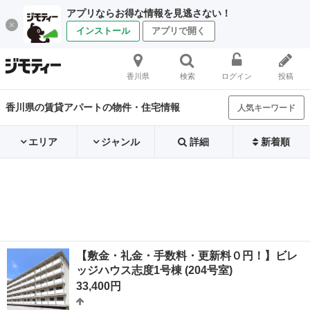
アプリならお得な情報を見逃さない！
インストール
アプリで開く
香川県
検索
ログイン
投稿
香川県の賃貸アパートの物件・住宅情報
人気キーワード
エリア
ジャンル
詳細
新着順
【敷金・礼金・手数料・更新料０円！】ビレ
ッジハウス志度1号棟 (204号室)
33,400円