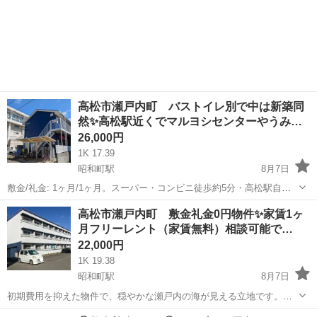
高松市瀬戸内町 バストイレ別で中は新築同
然✨高松駅近くでマルヨシセンターやうみ…
26,000円
1K 17.39
昭和町駅
8月7日
敷金/礼金: 1ヶ月/1ヶ月。スーパー・コンビニ徒歩約5分・高松駅自転
車約10分。香川大学自転車約5分。 ※住所のピンは正確では無い可能
香川
高松市
昭和町駅
アパート
仲介手数料
高松市瀬戸内町 敷金礼金0円物件✨家賃1ヶ
性ございますので、現地確認や内見ご希望の際はご連絡下さい。 ※お
月フリーレント（家賃無料）相談可能で…
部屋のクリーニ...
22,000円
1K 19.38
昭和町駅
8月7日
初期費用を抑えた物件で、穏やかな瀬戸内の海が見える立地です。イ
ンターネット使用料無料。駐車場有 3,000円/月。水道料：2,000円/
香川
高松市
昭和町駅
アパート
無料