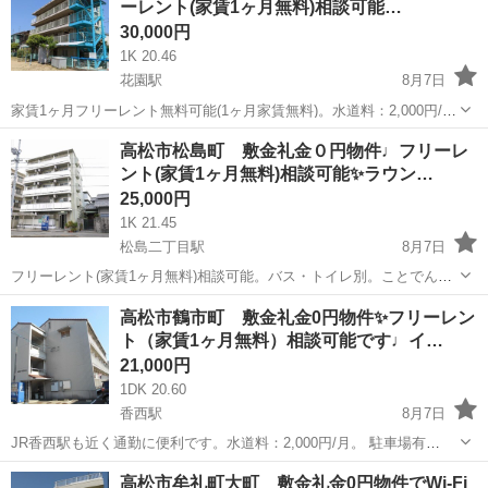
ーレント(家賃1ヶ月無料)相談可能…
30,000円
1K 20.46
花園駅
8月7日
家賃1ヶ月フリーレント無料可能(1ヶ月家賃無料)。水道料：2,000円/
月。インターネット無料。 ※住所のピンは正確では無い可能性ござい
香川
高松市
花園駅
アパート
無料
高松市松島町 敷金礼金０円物件♩フリーレ
ますので、現地確認や内見ご希望の際はご連絡下さい。 ※お部屋のク
ント(家賃1ヶ月無料)相談可能✨ラウン…
リーニング費用...
25,000円
1K 21.45
松島二丁目駅
8月7日
フリーレント(家賃1ヶ月無料)相談可能。バス・トイレ別。ことでん松
島２丁目駅まで徒歩３分。市内中心部まで楽々通勤・通学圏内。初期
香川
高松市
松島二丁目駅
アパート
無料
高松市鶴市町 敷金礼金0円物件✨フリーレン
費用を抑えた物件でペット飼育相談可。 ※住所のピンは正確では無い
ト（家賃1ヶ月無料）相談可能です♩イ…
可能性ございますので、現地...
21,000円
1DK 20.60
香西駅
8月7日
JR香西駅も近く通勤に便利です。水道料：2,000円/月。 駐車場有
4,000円/月。 ※住所のピンは正確では無い可能性ございますので、現
香川
高松市
香西駅
アパート
無料
高松市牟礼町大町 敷金礼金0円物件でWi-Fi
地確認や内見ご希望の際はご連絡下さい。 ※お部屋のクリーニング費