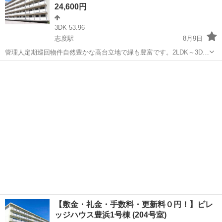
24,600円
3DK 53.96
志度駅
8月9日
管理人定期巡回物件自然豊かな高台立地で緑も豊富です。2LDK～3DK
の間取りを備え、単身者からファミリーまで幅広いライフスタイルに
香川
さぬき市
志度駅
アパート
対応可能な物件です。ペット飼育についてもご相談いただけます。フ
リーレント1ヶ月＋最大3万円引越...
【敷金・礼金・手数料・更新料０円！】ビレ
ッジハウス豊浜1号棟 (204号室)