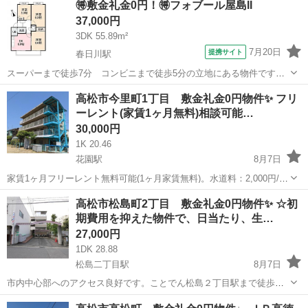
🉐敷金礼金0円！🉐フォブール屋島II
月。 ※住所のピンは正確では無い可能性ございますので、現地確認や
37,000円
内見ご希望の際はご...
3DK 55.89m²
7月20日
提携サイト
春日川駅
スーパーまで徒歩7分 コンビニまで徒歩5分の立地にある物件ですペ
ット飼育可、インターネット無料も導入
香川
高松市
春日川駅
アパート
高松市今里町1丁目 敷金礼金0円物件✨ フリ
ーレント(家賃1ヶ月無料)相談可能…
30,000円
1K 20.46
花園駅
8月7日
家賃1ヶ月フリーレント無料可能(1ヶ月家賃無料)。水道料：2,000円/
月。インターネット無料。 ※住所のピンは正確では無い可能性ござい
香川
高松市
花園駅
アパート
無料
高松市松島町2丁目 敷金礼金0円物件✨ ☆初
ますので、現地確認や内見ご希望の際はご連絡下さい。 ※お部屋のク
期費用を抑えた物件で、日当たり、生…
リーニング費用...
27,000円
1DK 28.88
松島二丁目駅
8月7日
市内中心部へのアクセス良好です。ことでん松島２丁目駅まで徒歩６
分。水道料：2,000円/月。 ※住所のピンは正確では無い可能性ござい
香川
高松市
松島二丁目駅
アパート
物件