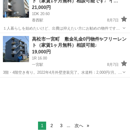
ト（家賃1ヶ月無料）相談可能です♩イ…
21,000円
1DK 20.60
香西駅
8月7日
１人暮らしを始めたいけど、出費は抑えたい方にお勧めの物件です。
収納スペースが広く、日当たり生活環境良好な物件です。ＪＲ香西駅
香川
高松市
香西駅
アパート
物件
高松市一宮町 敷金礼金0円物件✨フリーレン
も近く通勤に便利です。周辺にスーパー、コンビニ有。水道料：2,000
ト（家賃1ヶ月無料）相談可能♩
円/月。 ※住所の...
19,000円
1R 16.00
一宮駅
8月7日
3階・4階空き有り。2022年4月外壁塗装完了。水道料：2,000円/月。
※住所のピンは正確では無い可能性ございますので、現地確認や内見
香川
高松市
一宮駅
アパート
無料
ご希望の際はご連絡下さい。 ※お部屋のクリーニング費用は退去時に
定額クリーニン...
1
2
3
...
次へ