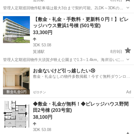
管理人定期巡回物件駐車場は最大3台まで契約可能。2LDK～3DKの間
取りを備え、単身の方からファミリー層まで幅広いライフスタイルに
香川
さぬき市
造田駅
アパート
ビレッジハウス
【敷金・礼金・手数料・更新料０円！】ビレ
対応しています。ペット飼育についてもご相談いただけます。フリー
ッジハウス豊浜1号棟 (501号室)
レント1ヶ月＋最大3万円引越サポ...
33,300円
3DK 53.08
箕浦駅
8月9日
管理人定期巡回物件大須賀夕映え公園まで1.3～1.4km。海岸沿いに位
置する公園で、夕方には海に沈む夕日を眺めることができる景観スポ
香川
観音寺市
箕浦駅
アパート
徒歩
お金ないけど引っ越したい😢
ットとして知られています。ペット飼育についてもご相談いただけま
敷金・礼金なしの物件多数掲載！今すぐ無料ダウンロー
す。フリーレント1ヶ月＋最大3...
ド✨
Ad
ゼロチン
◆敷金・礼金が無料！◆ビレッジハウス野間
田2号棟 (203号室)
38,100円
3DK 53.08