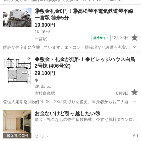
ーパーまで徒歩4～6分（320～420m）。周辺には生活利便施設が整っ
香川
三豊市
詫間駅
アパート
🉐敷金礼金0円！🉐高松琴平電気鉄道琴平線
ていて買い物に便利です。ペット飼育についてもご相談いただけま
一宮駅 徒歩5分
す。新規入居限定！...
19,000円
1K 16m²
12月23日
提携サイト
一宮駅
閑静な住宅街に立地しています。エアコン・駐輪場など設備も充実し
ています。
香川
高松市
一宮駅
アパート
◆敷金・礼金が無料！◆ビレッジハウス白鳥
2号棟 (406号室)
29,100円
2K 33.61
讃岐白鳥駅
8月9日
管理人定期巡回物件1LDK～2Kの間取りを備え、単身者からお二人暮ら
しまで幅広いライフスタイルに対応可能な物件です。ペット飼育につ
香川
東かがわ市
讃岐白鳥駅
アパート
お金ないけど引っ越したい😢
いてもご相談いただけます。フリーレント1ヶ月＋最大3万円引越サポ
敷金・礼金なしの物件多数掲載！今すぐ無料ダウンロー
ートあり！敷金・礼金・更新料・...
ド✨
Ad
ゼロチン