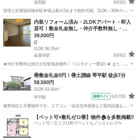
造田駅
8月9日
管理人定期巡回物件駐車場は最大3台まで契約可能。2LDK～3DKの間
取りを備え、単身の方からファミリー層まで幅広いライフスタイルに
香川
さぬき市
造田駅
アパート
ビレッジハウス
内装リフォーム済み・2LDKアパート・即入
対応しています。ペット飼育についてもご相談いただけます。フリー
居可！敷金礼金無し・仲介手数料無し・…
レント1ヶ月＋最大3万円引越サポ...
39,000円
2LDK 56.25m²
金蔵寺駅
8月8日
★仲介手数料は借主が全額負担物件！！(ジモティー限定) ★ また、現
在の募集条件のまま、インターネットも無料でご利用いただける予定
香川
丸亀市
金蔵寺駅
アパート
🉐敷金礼金0円！🉐土讃線 琴平駅 徒歩7分
です。 現在、インターネット工事を予約しており、10月以降にご利用
58,500円
いただける予定となっておりま...
2LDK 63.66m²
6月13日
提携サイト
琴平駅
連帯保証人不要物件です。エアコン・温水洗浄便座など室内設備も充
実しています。
香川
仲多度郡
琴平駅
アパート
【ペット可×敷礼ゼロ🉐】物件🏠を多数掲載‼️
ペット可／広々２LDKでペットもノンストレス🐾