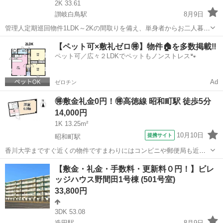
2K 33.61
讃岐白鳥駅
8月9日
管理人定期巡回物件1LDK～2Kの間取りを備え、単身者からお二人暮ら
しまで幅広いライフスタイルに対応可能な物件です。ペット飼育につ
香川
東かがわ市
讃岐白鳥駅
アパート
徒歩
【ペット可×敷礼ゼロ🉐】物件🏠を多数掲載‼️
いてもご相談いただけます。フリーレント1ヶ月＋最大3万円引越サポ
ペット可／広々２LDKでペットもノンストレス🐾
ートあり！敷金・礼金・更新料・...
Ad
ゼロチン
🉐敷金礼金0円！🉐高徳線 昭和町駅 徒歩5分
14,000円
1K 13.25m²
10月10日
提携サイト
昭和町駅
香川大学まですぐ近くの物件ですまわりにはコンビニや郵便局も近
く、便利です。コインランドリーも完備され
香川
高松市
昭和町駅
アパート
【敷金・礼金・手数料・更新料０円！】ビレ
ッジハウス野間田1号棟 (501号室)
33,800円
3DK 53.08
造田駅
8月9日