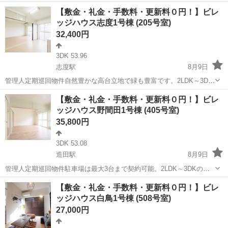
【敷金・礼金・手数料・更新料０円！】ビレ
ッジハウス志度1号棟 (205号室)
32,400円
3DK 53.96
志度駅
8月9日
管理人定期巡回物件自然豊かな高台立地で緑も豊富です。2LDK～3DK
の間取りを備え、単身者からファミリーまで幅広いライフスタイルに
香川
さぬき市
志度駅
アパート
ビレッジハウス
【敷金・礼金・手数料・更新料０円！】ビレ
対応可能な物件です。ペット飼育についてもご相談いただけます。フ
ッジハウス野間田1号棟 (405号室)
リーレント1ヶ月＋最大3万円引越...
35,800円
3DK 53.08
造田駅
8月9日
管理人定期巡回物件駐車場は最大3台まで契約可能。2LDK～3DKの間
取りを備え、単身の方からファミリー層まで幅広いライフスタイルに
香川
さぬき市
造田駅
アパート
ビレッジハウス
【敷金・礼金・手数料・更新料０円！】ビレ
対応しています。ペット飼育についてもご相談いただけます。フリー
ッジハウス白鳥1号棟 (508号室)
レント1ヶ月＋最大3万円引越サポ...
27,000円