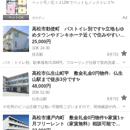
ペット可／広々２LDKでペットもノンストレス🐾
費用として清算となります...
Ad
ゼロチン
高松市勅使町 バストイレ別です✨立地もゆ
めタウンやドンキホーテ近くで住みやすい…
25,000円
1DK 24.30
伏石駅
8月7日
バス・トイレ別。駐車場有/3,000円。フローリング仕様で室内洗濯機
に置けます。 ※住所のピンは正確では無い可能性ございますので、現
香川
高松市
伏石駅
アパート
無料
高松市仏生山町甲 敷金礼金0円物件♩仏生
地確認や内見ご希望の際はご連絡下さい。 ※お部屋のクリーニング費
山駅まで徒歩3分です✨
用は退去時に定額クリ...
48,000円
2DK 52.80
仏生山駅
8月7日
※住所のピンは正確では無い可能性ございますので、現地確認や内見
ご希望の際はご連絡下さい。 ※お部屋のクリーニング費用は退去時に
香川
高松市
仏生山駅
アパート
物件
高松市瀬戸内町 敷金礼金0円物件✨家賃1ヶ
定額クリーニング費用として清算となります。 (お部屋の広さにより変
月フリーレント（家賃無料）相談可能で…
動ありますが、2DKで40...