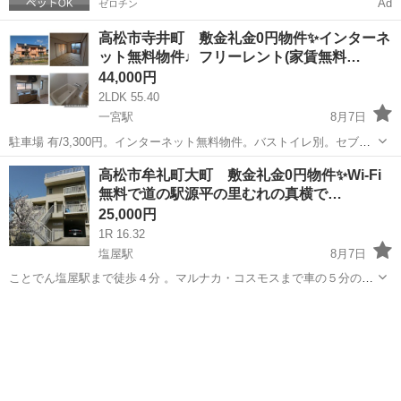
Ad
ゼロチン
高松市寺井町 敷金礼金0円物件✨インターネ
ット無料物件♩フリーレント(家賃無料…
44,000円
2LDK 55.40
一宮駅
8月7日
駐車場 有/3,300円。インターネット無料物件。バストイレ別。セブン
イレブンまで徒歩８分、コープ一宮店まで徒歩１０分。 ※住所のピン
香川
高松市
一宮駅
アパート
無料
高松市牟礼町大町 敷金礼金0円物件✨Wi-Fi
は正確では無い可能性ございますので、現地確認や内見ご希望の際は
無料で道の駅源平の里むれの真横で…
ご連絡下さい。 ※お部...
25,000円
1R 16.32
塩屋駅
8月7日
ことでん塩屋駅まで徒歩４分 。マルナカ・コスモスまで車の５分の立
地です。 Wi-Fi無料。駐車場有 3,000円/月。 ※住所のピンは正確では
香川
高松市
塩屋駅
アパート
無料
無い可能性ございますので、現地確認や内見ご希望の際はご連絡下さ
い。 ※お部屋...