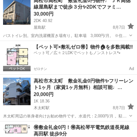
高松市高松町 敷金礼金0円物件♩ ＪＲ高徳
ますので、現地確認や内見ご希望の際はご連絡下さい。 ※お部屋のク
線屋島駅まで徒歩３分✨2DKでファミ…
リーニング費用は退...
30,000円
2DK 40.92
屋島駅
8月7日
バストイレ別。室内洗濯機置き場有り。駐車場 3,000円/月。 ※住所
のピンは正確では無い可能性ございますので、現地確認や内見ご希望
香川
高松市
屋島駅
アパート
物件
【ペット可×敷礼ゼロ🉐】物件🏠を多数掲載‼️
の際はご連絡下さい。 ※お部屋のクリーニング費用は退去時に定額ク
ペット可／広々２LDKでペットもノンストレス🐾
リーニング費用として清...
Ad
ゼロチン
高松市木太町 敷金礼金0円物件✨フリーレン
ト1ヶ月（家賃1ヶ月無料）相談可能♩…
20,000円
1K 18.36
木太町駅
8月7日
木太町周辺の単身者向けお勧め物件です。水道代：2,000円/月 。駐車
場近隣5,000円。 ※住所のピンは正確では無い可能性ございますの
香川
高松市
木太町駅
アパート
物件
🉐敷金礼金0円！🉐高松琴平電気鉄道長尾線
で、現地確認や内見ご希望の際はご連絡下さい。 ※お部屋のクリーニ
高田駅 徒歩9分
ング費用は退去時...