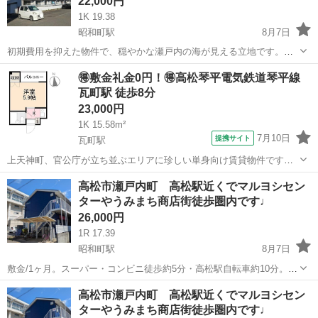
22,000円
1K 19.38
昭和町駅
8月7日
初期費用を抑えた物件で、穏やかな瀬戸内の海が見える立地です。イ
ンターネット使用料無料。駐車場有 3,000円/月。水道料：2,000円/
香川
高松市
昭和町駅
アパート
無料
🉐敷金礼金0円！🉐高松琴平電気鉄道琴平線
月。 ※住所のピンは正確では無い可能性ございますので、現地確認や
瓦町駅 徒歩8分
内見ご希望の際...
23,000円
1K 15.58m²
7月10日
提携サイト
瓦町駅
上天神町、官公庁が立ち並ぶエリアに珍しい単身向け賃貸物件です周
辺はお店も多い利便性の良い立地ですが、
香川
高松市
瓦町駅
アパート
高松市瀬戸内町 高松駅近くでマルヨシセン
ターやうみまち商店街徒歩圏内です♩
26,000円
1R 17.39
昭和町駅
8月7日
敷金/1ヶ月。スーパー・コンビニ徒歩約5分・高松駅自転車約10分。香
川大学自転車約5分。 ※住所のピンは正確では無い可能性ございます
香川
高松市
昭和町駅
アパート
物件
高松市瀬戸内町 高松駅近くでマルヨシセン
ので、現地確認や内見ご希望の際はご連絡下さい。 ※お部屋のクリー
ターやうみまち商店街徒歩圏内です♩
ニング費用は退去時...