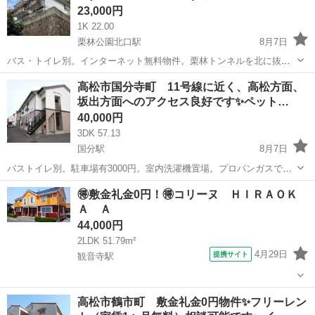
23,000円
1K 22.00
栗林公園北口駅
8月7日
バス・トイレ別。インターネット無料物件。栗林トンネルを北に抜け
てすぐの位置で中心部にも通いやすいお部屋です。 水道代毎月/2,000
香川
高松市
栗林公園北口駅
アパート
物件
高松市国分寺町 11号線に近く、高松方面、
円。 ※住所のピンは正確では無い可能性ございますので、現地確認や
坂出方面へのアクセス良好です✨ペット…
内見ご希望の際はご連絡下...
40,000円
3DK 57.13
国分駅
8月7日
バストイレ別。駐車場有3000円。室内洗濯機置場。プロパンガスで
す。 ※住所のピンは正確では無い可能性ございますので、現地確認や
香川
高松市
国分駅
アパート
仲介手数料
🉐敷金礼金0円！🉐コリーヌ ＨＩＲＡＯＫ
内見ご希望の際はご連絡下さい。 ※お部屋のクリーニング費用は退去
Ａ Ａ
時に定額クリーニング費用と...
44,000円
2LDK 51.79m²
4月29日
提携サイト
観音寺駅
香川
観音寺市
観音寺駅
アパート
高松市鶴市町 敷金礼金0円物件✨フリーレン