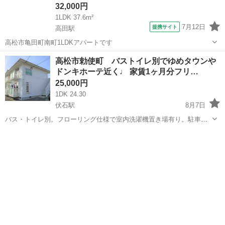
32,000円
1LDK 37.6m²
7月12日
提携サイト
高田駅
高松市亀田町南町1LDKアパートです
香川
高松市
高田駅
アパート
高松市勅使町 バストイレ別でゆめタウンや
ドンキホーテ近く♩ 家賃1ヶ月分フリ…
25,000円
1DK 24.30
伏石駅
8月7日
バス・トイレ別。フローリング仕様で室内洗濯機置き場有り。駐車
場：3,000円。 ※住所のピンは正確では無い可能性ございますので、
香川
高松市
伏石駅
アパート
無料
現地確認や内見ご希望の際はご連絡下さい。 ※お部屋のクリーニング
費用は退去時に定額クリー...