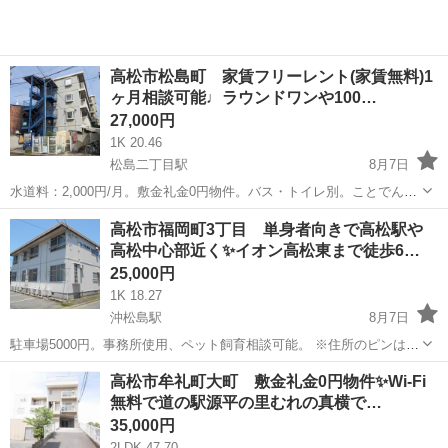
高松市松島町 家賃フリーレント(家賃無料)1
ヶ月相談可能♩ラウンドワンや100…
27,000円
1K 20.46
松島二丁目駅
8月7日
水道料：2,000円/月。敷金礼金0円物件。バス・トイレ別。ことでん松
島２丁目駅まで徒歩5分。市内中心部まで楽々通勤・通学圏内。初期費
香川
高松市
松島二丁目駅
アパート
無料
高松市福岡町3丁目 単身者向きで高松駅や
用を抑えた物件でペット飼育相談可。 ※住所のピンは正確では無い可
高松中心部近く✨イオン高松東まで徒歩6…
能性ございますので、...
25,000円
1K 18.27
沖松島駅
8月7日
駐車場5000円。事務所使用、ペット飼育相談可能。 ※住所のピンは正
確では無い可能性ございますので、現地確認や内見ご希望の際はご連
香川
高松市
沖松島駅
アパート
徒歩
高松市牟礼町大町 敷金礼金0円物件✨Wi-Fi
絡下さい。 ※お部屋のクリーニング費用は退去時に定額クリーニング
無料で道の駅源平の里むれの真横で…
費用として清算となります...
35,000円
2LDK 47.70