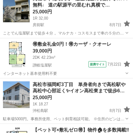
無料♩ 道の駅源平の里むれ真横で…
用は退去時...
25,000円
1R 32,00
房前駅
8月7日
ことでん塩屋駅まで徒歩４分 。マルナカ・コスモスまで車の５分の立
地です。 Wi-Fi無料。駐車場有 3,000円/月。水道料定額：3,000円/月。
香川
高松市
房前駅
アパート
無料
🉐敷金礼金0円！🉐カーザ・クオーレ
※住所のピンは正確では無い可能性ございますので、現地確認や内見
39,000円
ご希望の...
2DK 42.23m²
7月22日
提携サイト
讃岐塩屋駅
インターネット基本使用料不要
香川
丸亀市
讃岐塩屋駅
アパート
高松市福岡町3丁目 単身者向きで高松駅や
高松中心部近く✨イオン高松東まで徒歩6…
25,000円
1K 18.27
沖松島駅
8月7日
駐車場5000円。事務所使用、ペット飼育相談可能。 ※住所のピンは正
確では無い可能性ございますので、現地確認や内見ご希望の際はご連
香川
高松市
沖松島駅
アパート
徒歩
【ペット可×敷礼ゼロ🉐】物件🏠を多数掲載‼️
絡下さい。 ※お部屋のクリーニング費用は退去時に定額クリーニング