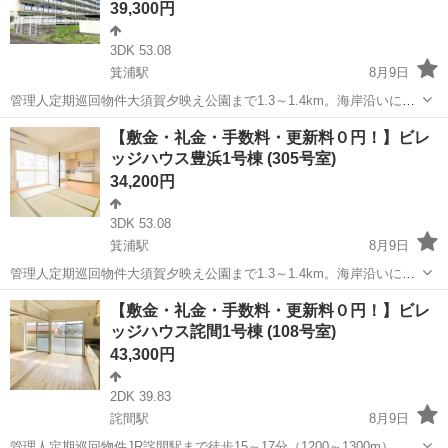
39,300円
3DK 53.08
箕浦駅
8月9日
管理人定期巡回物件大須賀夕映え公園まで1.3～1.4km。海岸沿いに位
置する公園で、夕方には海に沈む夕日を眺めることができる景観スポ
香川
観音寺市
箕浦駅
アパート
ビレッジハウス
【敷金・礼金・手数料・更新料０円！】ビレ
ットとして知られています。ペット飼育についてもご相談いただけま
ッジハウス豊浜1号棟 (305号室)
す。フリーレント1ヶ月＋最大3...
34,200円
3DK 53.08
箕浦駅
8月9日
管理人定期巡回物件大須賀夕映え公園まで1.3～1.4km。海岸沿いに位
置する公園で、夕方には海に沈む夕日を眺めることができる景観スポ
香川
観音寺市
箕浦駅
アパート
徒歩
【敷金・礼金・手数料・更新料０円！】ビレ
ットとして知られています。ペット飼育についてもご相談いただけま
ッジハウス詫間1号棟 (108号室)
す。フリーレント1ヶ月＋最大3...
43,300円
2DK 39.83
詫間駅
8月9日
管理人定期巡回物件JR詫間駅まで徒歩15～17分（1200～1300m）、ス