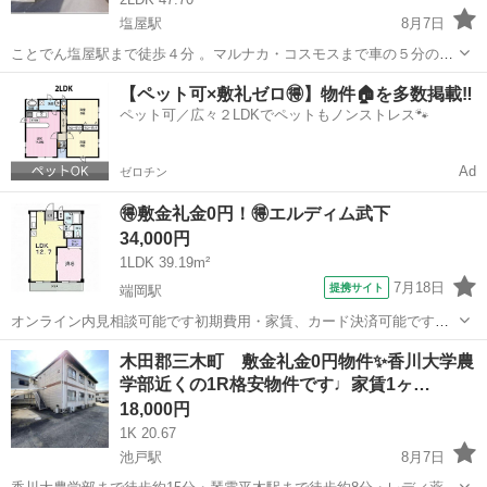
塩屋駅
8月7日
ことでん塩屋駅まで徒歩４分 。マルナカ・コスモスまで車の５分の立
地です。 Wi-Fi無料。駐車場有 3,000円/月。 ※住所のピンは正確では
香川
高松市
塩屋駅
アパート
無料
【ペット可×敷礼ゼロ🉐】物件🏠を多数掲載‼️
無い可能性ございますので、現地確認や内見ご希望の際はご連絡下さ
ペット可／広々２LDKでペットもノンストレス🐾
い。 ※お部屋の...
Ad
ゼロチン
🉐敷金礼金0円！🉐エルディム武下
34,000円
1LDK 39.19m²
7月18日
提携サイト
端岡駅
オンライン内見相談可能です初期費用・家賃、カード決済可能です。
（仲介手数料・住宅保険料は除く）
香川
高松市
端岡駅
アパート
木田郡三木町 敷金礼金0円物件✨香川大学農
学部近くの1R格安物件です♩家賃1ヶ…
18,000円
1K 20.67
池戸駅
8月7日