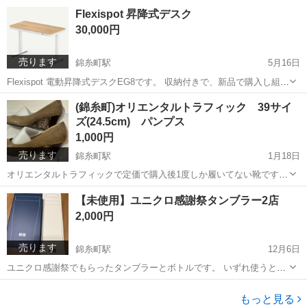
イロン] 2年前に購入しましたが1度だけ使ってそれ以降使うことがなく
東京
墨田区
錦糸町駅
美容家電
コード
Flexispot 昇降式デスク
ずっと保管したままです。 今後も使う予定がないため安く出します
30,000円
錦...
売ります
錦糸町駅
5月16日
Flexispot 電動昇降式デスクEG8です。 収納付きで、新品で購入し組み
立てましたが、 大きすぎて部屋をほとんど閉めるため、処分したいで
東京
墨田区
錦糸町駅
テーブル
Flexispot
(錦糸町)オリエンタルトラフィック 39サイ
す。 ¥46,750で購入し組み立てしました。 こちらに来て分解の上お持
ズ(24.5cm) パンプス
ちいた...
1,000円
売ります
錦糸町駅
1月18日
オリエンタルトラフィックで定価で購入後1度しか履いてない靴です。
足のサイズやヒールの高さが私には合わず、お譲りします。 ヒールの
東京
墨田区
錦糸町駅
靴
【未使用】ユニクロ感謝祭タンブラー2店
サイズはおよそ7cmです。 錦糸町にて取引希望です
オリエンタルトラフィック
2,000円
売ります
錦糸町駅
12月6日
ユニクロ感謝祭でもらったタンブラーとボトルです。 いずれ使うと思
っておいておきましたが、すでにマイボトルでずっと使い続けている
東京
墨田区
錦糸町駅
その他
タンブラー
ものがあるため必要な方にお譲りします。 値引きは考えておりませ
もっと見る