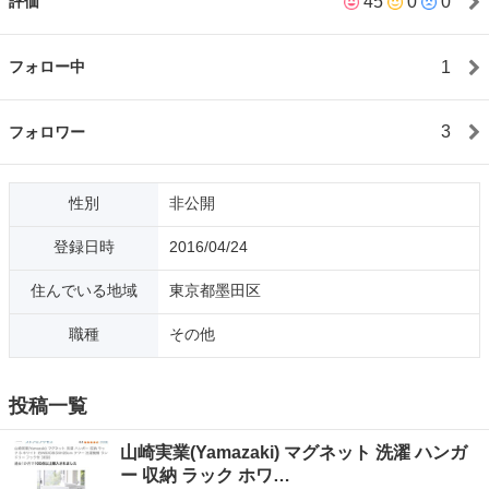
45
0
0
評価
ご連絡ください。
1
フォロー中
3
フォロワー
性別
非公開
登録日時
2016/04/24
住んでいる地域
東京都墨田区
職種
その他
投稿一覧
山崎実業(Yamazaki) マグネット 洗濯 ハンガ
ー 収納 ラック ホワ…