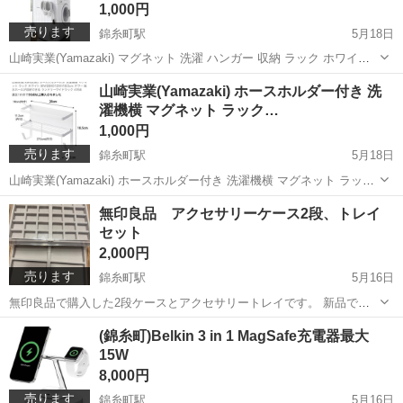
1,000円
売ります
錦糸町駅
5月18日
山崎実業(Yamazaki) マグネット 洗濯 ハンガー 収納 ラック ホワイト
約W6XD8.5XH26cm タワー 洗濯機横 ランドリー フック付 1000円で
東京
墨田区
錦糸町駅
洗濯用品
マグネット
山崎実業(Yamazaki) ホースホルダー付き 洗
お譲りします。 お値引き依頼受け付けいたしません。 ...
濯機横 マグネット ラック…
1,000円
売ります
錦糸町駅
5月18日
山崎実業(Yamazaki) ホースホルダー付き 洗濯機横 マグネット ラック
ホワイト 約W28XD12XH18.5cm タワー 給水ホースが収納できる ラン
東京
墨田区
錦糸町駅
洗濯用品
ホース
無印良品 アクセサリーケース2段、トレイ
ドリーサイドラック 5ヶ月使いました。 洗濯機処分のため不要...
セット
2,000円
売ります
錦糸町駅
5月16日
無印良品で購入した2段ケースとアクセサリートレイです。 新品で購
入していたため全部で6,150円かかりました。 1年ほど使いましたが、
東京
墨田区
錦糸町駅
その他
無印良品
(錦糸町)Belkin 3 in 1 MagSafe充電器最大
次の家の家具と合わせるのが難しく、 普段からあまり使ってないこと
15W
もある安価でお譲りします。...
8,000円
売ります
錦糸町駅
5月16日