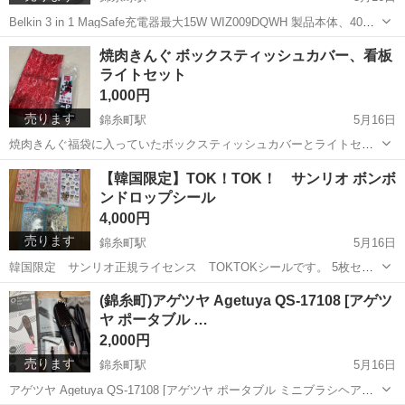
Belkin 3 in 1 MagSafe充電器最大15W WIZ009DQWH 製品本体、40W
AC電源アダプターです。 箱は無くしたためございません。 3ヶ月ほど
東京
墨田区
錦糸町駅
その他
充電器
焼肉きんぐ ボックスティッシュカバー、看板
使いましたが、アップルウォッチを無くしたことをきっかけ...
ライトセット
1,000円
売ります
錦糸町駅
5月16日
焼肉きんぐ福袋に入っていたボックスティッシュカバーとライトセッ
トです。 不要であるため出品します。 新品未使用となります。 値引
東京
墨田区
錦糸町駅
その他
焼肉きんぐ
【韓国限定】TOK！TOK！ サンリオ ボンボ
き不可 錦糸町で取引可能です。 オンライン決済ご希望の場合、手数料
ンドロップシール
+送料上乗せの場合のみ...
4,000円
売ります
錦糸町駅
5月16日
韓国限定 サンリオ正規ライセンス TOKTOKシールです。 5枚セッ
ト売りとなります。(バラ売りX) キティー、マイメロ、ポチャッコ、ク
東京
墨田区
錦糸町駅
おもちゃ
サンリオ
(錦糸町)アゲツヤ Agetuya QS-17108 [アゲツ
ロミ、シナモロールです。 値引きX オンライン購入の場合、手数料
ヤ ポータブル …
+送料上乗せで対応...
2,000円
売ります
錦糸町駅
5月16日
アゲツヤ Agetuya QS-17108 [アゲツヤ ポータブル ミニブラシヘアア