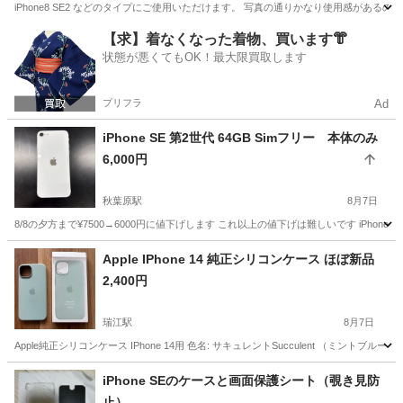
iPhone8 SE2 などのタイプにご使用いただけます。 写真の通りかなり使用感がある
東京
昭島市
東中神駅
携帯アクセサリー
iPhone8
【求】着なくなった着物、買います👘
状態が悪くてもOK！最大限買取します
プリフラ
Ad
iPhone SE 第2世代 64GB Simフリー 本体のみ
6,000円
秋葉原駅
8月7日
8/8の夕方まで¥7500→6000円に値下げします これ以上の値下げは難しいです iPhon
東京
千代田区
秋葉原駅
携帯電話/スマホ
Apple IPhone 14 純正シリコンケース ほぼ新品
2,400円
瑞江駅
8月7日
Apple純正シリコンケース IPhone 14用 色名: サキュレントSucculent （ミントブ
東京
江戸川区
瑞江駅
携帯アクセサリー
ミント
iPhone SEのケースと画面保護シート（覗き見防
止）