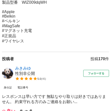
製品型番　WIZ009dqWH

#Apple

#Belkin

#ベルキン

#MagSafe

#マグネット充電

#正規品

#ワイヤレス
投稿者
投稿
170
件
みきみゆ
性別非公開
フォローする
5.0
(
45
)
身分証
電話番号
レスポンスは早い方です 無駄なやり取りは好きではありま
せん。 約束守れる方のみご連絡をお願い...