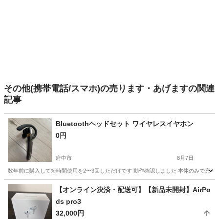
その他(携帯電話/スマホ)の売ります・あげますの関連
記事
Bluetoothヘッドセット ワイヤレスイヤホン
0円
府中市
8月7日
数年前に購入して短時間使用を2〜3回しただけです 動作確認しました 本体のみで充電コ
東京
府中市
携帯アクセサリー
ヘッドセット
【オンライン決済・配送可】【新品未開封】AirPo
ds pro3
32,000円