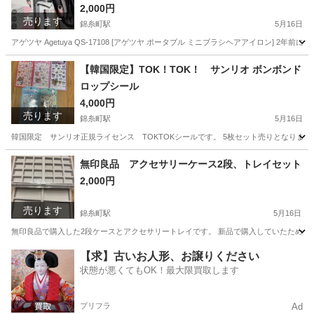
2,000円
売ります
錦糸町駅
5月16日
アゲツヤ Agetuya QS-17108 [アゲツヤ ポータブル ミニブラシヘアアイロン]
東京
墨田区
錦糸町駅
美容家電
コード
【韓国限定】TOK！TOK！ サンリオ ボンボンド
ロップシール
4,000円
売ります
錦糸町駅
5月16日
韓国限定 サンリオ正規ライセンス TOKTOKシールです。 5枚セット売りとなります。
東京
墨田区
錦糸町駅
おもちゃ
サンリオ
無印良品 アクセサリーケース2段、トレイセット
2,000円
売ります
錦糸町駅
5月16日
無印良品で購入した2段ケースとアクセサリートレイです。 新品で購入していたため全部で
東京
墨田区
錦糸町駅
その他
無印良品
【求】古いお人形、お譲りください
状態が悪くてもOK！最大限買取します
プリフラ
Ad