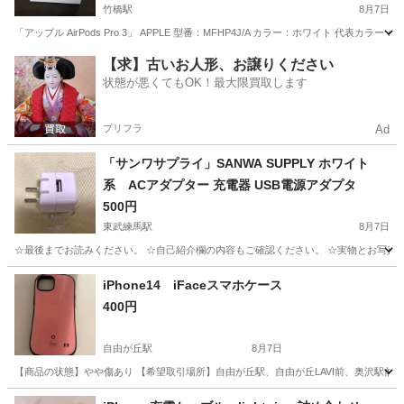
竹橋駅
8月7日
「アップル AirPods Pro 3」 APPLE 型番：MFHP4J/A カラー：ホワイト 代表カラー：ホワ
東京
千代田区
竹橋駅
携帯アクセサリー
【求】古いお人形、お譲りください
状態が悪くてもOK！最大限買取します
プリフラ
Ad
「サンワサプライ」SANWA SUPPLY ホワイト
系 ACアダプター 充電器 USB電源アダプタ
500円
東武練馬駅
8月7日
☆最後までお読みください。 ☆自己紹介欄の内容もご確認ください。 ☆実物とお写真の
東京
板橋区
東武練馬駅
その他
iPhone14 iFaceスマホケース
400円
自由が丘駅
8月7日
【商品の状態】やや傷あり 【希望取引場所】自由が丘駅、自由が丘LAVI前、奥沢駅前 
東京
目黒区
自由が丘駅
携帯アクセサリー
iFace