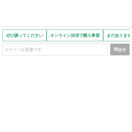
ぜひ譲ってください
オンライン決済で購入希望
まだあります
問合せ
初めての方へ
利用規約
プライバシーポリシー
プライバシー・ステートメント
健全化に資する運用方針
お問い合わせ
運営会社
サイトマップ
ご利用ガイド
フリーワードで探す
PC版で表示
都道府県選択