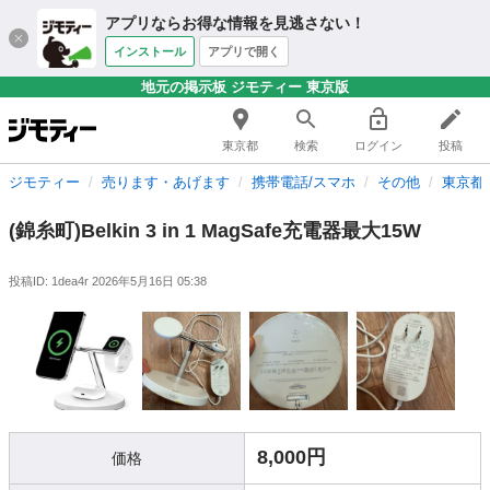
アプリならお得な情報を見逃さない！
インストール
アプリで開く
地元の掲示板 ジモティー 東京版
東京都
検索
ログイン
投稿
ジモティー
売ります・あげます
携帯電話/スマホ
その他
東京都
(錦糸町)Belkin 3 in 1 MagSafe充電器最大15W
投稿ID: 1dea4r
2026年5月16日 05:38
8,000円
価格