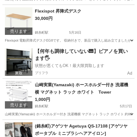
東京
墨田区
錦糸町駅
その他
焼肉きんぐ
Flexispot 昇降式デスク
30,000円
売ります
錦糸町駅
5月16日
Flexispot 電動昇降式デスクEG8です。 収納付きで、新品で購入し組み立てましたが
東京
墨田区
錦糸町駅
テーブル
Flexispot
【何年も調律していない🎹】ピアノを買い
ます🖐️
状態が悪くてもOK！最大限買取します
プリフラ
Ad
山崎実業(Yamazaki) ホースホルダー付き 洗濯機
横 マグネット ラック ホワイト Tower
1,000円
売ります
錦糸町駅
5月17日
山崎実業(Yamazaki) ホースホルダー付き 洗濯機横 マグネット ラック ホワイト 約W2
東京
墨田区
錦糸町駅
洗濯用品
ホース
(錦糸町)アゲツヤ Agetuya QS-17108 [アゲツヤ
ポータブル ミニブラシヘアアイロン]