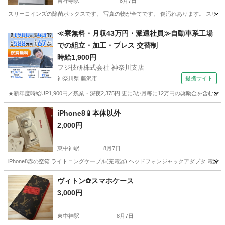
吉祥寺駅
8月7日
スリーコインズの除菌ボックスです。 写真の物が全てです。 傷汚れあります。 スリコ
東京
武蔵野市
吉祥寺駅
携帯アクセサリー
≪寮無料・月収43万円・派遣社員≫自動車系工場
での組立・加工・プレス 交替制
時給1,900円
フジ技研株式会社 神奈川支店
神奈川県 藤沢市
提携サイト
★新年度時給UP1,900円／残業・深夜2,375円 更に3か月毎に12万円の奨励金を含む
神奈川
藤沢市
その他
iPhone8📱本体以外
2,000円
東中神駅
8月7日
iPhone8赤の空箱 ライトニングケーブル(充電器) ヘッドフォンジャックアダプタ 電源コ
東京
昭島市
東中神駅
携帯アクセサリー
ヴィトン✿スマホケース
3,000円
東中神駅
8月7日