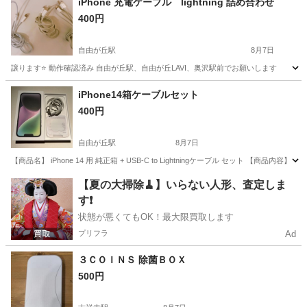
iPhone 充電ケーブル lightning 詰め合わせ
400円
自由が丘駅
8月7日
譲ります⭐️ 動作確認済み 自由が丘駅、自由が丘LAVI、奥沢駅前でお願いします
東京
目黒区
自由が丘駅
携帯アクセサリー
詰め合わせ
iPhone14箱ケーブルセット
400円
自由が丘駅
8月7日
【商品名】 iPhone 14 用 純正箱 + USB-C to Lightningケーブル セット 【商品内容】 ・i
東京
目黒区
自由が丘駅
携帯アクセサリー
ケーブル
【夏の大掃除🧹】いらない人形、査定しま
す❗️
状態が悪くてもOK！最大限買取します
プリフラ
Ad
３ＣＯＩＮＳ 除菌ＢＯＸ
500円