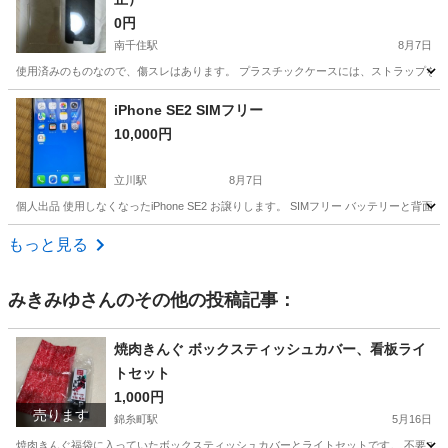
0円
南千住駅
8月7日
使用済みのものなので、傷スレはあります。 プラスチックケースには、ストラップを付
東京
千代田区
南千住駅
携帯アクセサリー
iPhone SE2 SIMフリー
10,000円
立川駅
8月7日
個人出品 使用しなくなったiPhone SE2 お譲りします。 SIMフリー バッテリー
東京
立川市
立川駅
携帯電話/スマホ
もっと見る
みきみゆ
さんのその他の投稿記事：
焼肉きんぐ ボックスティッシュカバー、看板ライ
トセット
1,000円
売ります
錦糸町駅
5月16日
焼肉きんぐ福袋に入っていたボックスティッシュカバーとライトセットです。 不要である