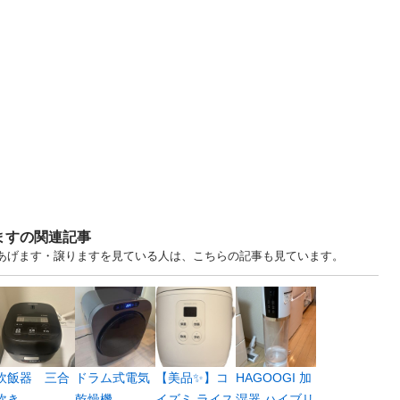
ますの関連記事
. 東京 中古あげます・譲りますを見ている人は、こちらの記事も見ています。
炊飯器 三合
ドラム式電気
【美品✨】コ
HAGOOGI 加
炊き
乾燥機
イズミ ライス
湿器 ハイブリ