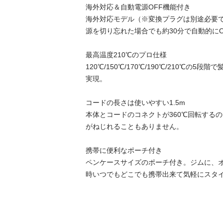
海外対応＆自動電源OFF機能付き

海外対応モデル（※変換プラグは別途必要
源を切り忘れた場合でも約30分で自動的にO
最高温度210℃のプロ仕様

120℃/150℃/170℃/190℃/210℃の
実現。

コードの長さは使いやすい1.5m

本体とコードのコネクトが360℃回転する
がねじれることもありません。

携帯に便利なポーチ付き

ペンケースサイズのポーチ付き。ジムに、
時いつでもどこでも携帯出来て気軽にスタ