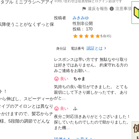
※問い合わせは会員登録とログイン必須です
ヤ ポータブル ミニブラシヘアアイ
違反を報告
注意事項
投稿者
みきみゆ
性別非公開
以降使うことがなくずっと保
投稿： 
170
5.0
(
45
)
認証とは
身分証
電話番号
レスポンスは早い方です 無駄なやり取り
は好きではありません。 約束守れる方の
みご連絡をお願い...
良い
ちゃま
気持ちの良い取引ができました。 とても
！

親切にして下さり嬉しかったです。 あり
がと...
から伸ばし、スピーディーか
タイプのアイロンとは異なり
良い
ふ
をかけますので、髪芯からナ
夜分ご対応頂きありがとうございました！
仕様。5段階の調節でどんな
探していたものでしたので助かりました。
また機...