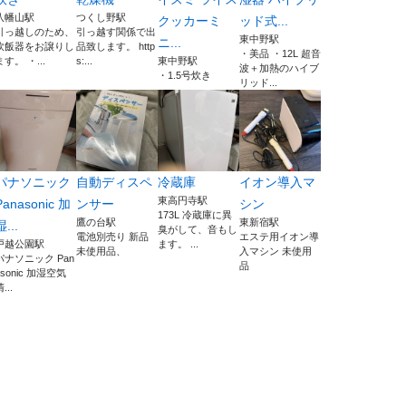
八幡山駅
つくし野駅
クッカーミ
ッド式...
引っ越しのため、
引っ越す関係で出
東中野駅
ニ...
炊飯器をお譲りし
品致します。 http
・美品 ・12L 超音
ます。 ・...
s:...
東中野駅
波＋加熱のハイブ
・1.5号炊き
リッド...
パナソニック
自動ディスペ
冷蔵庫
イオン導入マ
東高円寺駅
Panasonic 加
ンサー
シン
173L 冷蔵庫に異
鷹の台駅
東新宿駅
湿...
臭がして、音もし
電池別売り 新品
エステ用イオン導
戸越公園駅
ます。 ...
未使用品、
入マシン 未使用
パナソニック Pan
品
asonic 加湿空気
...