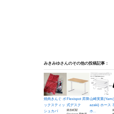
みきみゆ
さんのその他の投稿記事：
焼肉きんぐ ボ
Flexispot 昇降
山崎実業(Yam
ックスティッ
式デスク
azaki) ホース
3
錦糸町駅
シュカバ
ホ...