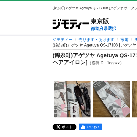
東京
版
都道府県選択
ジモティー
売ります・あげます
家電
(錦糸町)アゲツヤ Agetuya QS-17108 [
(錦糸町)アゲツヤ Agetuya QS-
ヘアアイロン]
（投稿ID : 1dgoxz）
ポスト
いいね！