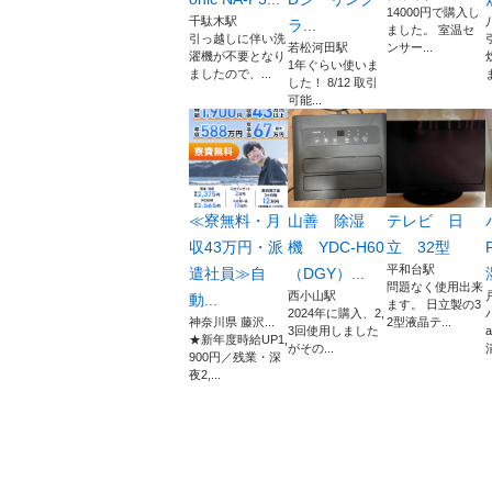
14000円で購入し
千駄木駅
ラ...
ました。 室温セ
引っ越しに伴い洗
若松河田駅
ンサー...
濯機が不要となり
1年ぐらい使いま
ましたので、...
した！ 8/12 取引
可能...
≪寮無料・月
山善 除湿
テレビ 日
収43万円・派
機 YDC-H60
立 32型
平和台駅
遣社員≫自
（DGY）...
問題なく使用出来
西小山駅
動...
ます。 日立製の3
2024年に購入、2,
神奈川県 藤沢...
2型液晶テ...
3回使用しました
★新年度時給UP1,
がその...
清
900円／残業・深
夜2,...