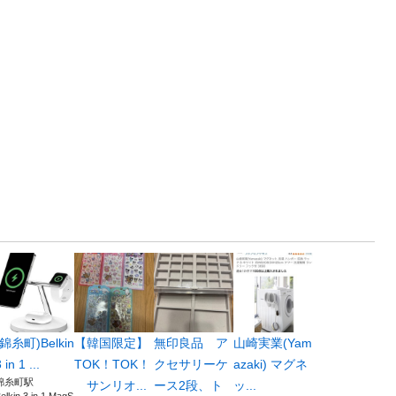
(錦糸町)Belkin
【韓国限定】
無印良品 ア
山崎実業(Yam
 in 1 ...
TOK！TOK！
クセサリーケ
azaki) マグネ
錦糸町駅
サンリオ...
ース2段、ト
ッ...