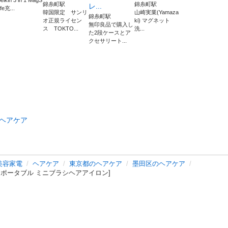
elkin 3 in 1 MagS
錦糸町駅
錦糸町駅
レ...
fe充...
韓国限定 サンリ
山崎実業(Yamaza
錦糸町駅
オ正規ライセン
ki) マグネット
無印良品で購入し
ス TOKTO...
洗...
た2段ケースとア
クセサリート...
ヘアケア
美容家電
ヘアケア
東京都のヘアケア
墨田区のヘアケア
アゲツヤ ポータブル ミニブラシヘアアイロン]