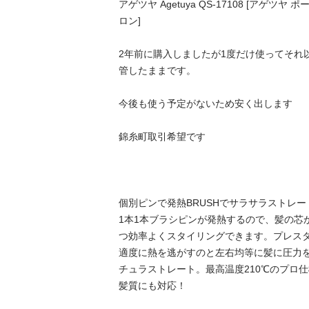
アゲツヤ Agetuya QS-17108 [アゲツ
ロン]

2年前に購入しましたが1度だけ使ってそれ
管したままです。

今後も使う予定がないため安く出します

錦糸町取引希望です

個別ピンで発熱BRUSHでサラサラストレート
1本1本ブラシピンが発熱するので、髪の芯
つ効率よくスタイリングできます。プレス
適度に熱を逃がすのと左右均等に髪に圧力
チュラストレート。最高温度210℃のプロ
髪質にも対応！
