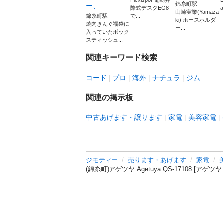
Flexispot 電動昇
B
錦糸町駅
ー、...
降式デスクEG8
a
山崎実業(Yamaza
錦糸町駅
で...
ki) ホースホルダ
焼肉きんぐ福袋に
ー...
入っていたボック
スティッシュ...
関連キーワード検索
コード
プロ
海外
ナチュラ
ジム
関連の掲示板
中古あげます・譲ります
家電
美容家電
ジモティー
売ります・あげます
家電
(錦糸町)アゲツヤ Agetuya QS-17108 [