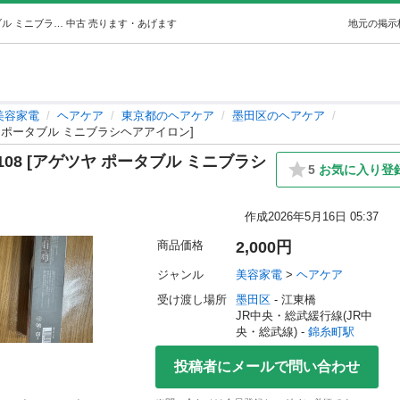
(錦糸町)アゲツヤ Agetuya QS-17108 [アゲツヤ ポータブル ミニブラシヘアアイロン] (みきみゆ) 錦糸町の美容家電《ヘアケア》の中古あげます・譲ります｜ジモティーで不用品の処分
中古
売ります・あげます
地元の掲示
美容家電
ヘアケア
東京都のヘアケア
墨田区のヘアケア
アゲツヤ ポータブル ミニブラシヘアアイロン]
17108 [アゲツヤ ポータブル ミニブラシ
5
お気に入り登
作成
2026年5月16日 05:37
商品価格
2,000円
ジャンル
美容家電
 > 
ヘアケア
受け渡し場所
墨田区
 - 江東橋
JR中央・総武緩行線(JR中
央・総武線) - 
錦糸町駅
投稿者にメールで問い合わせ