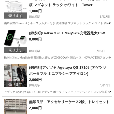
横 マグネット ラック ホワイト Tower
1,000円
売ります
錦糸町駅
5月17日
山崎実業(Yamazaki) ホースホルダー付き 洗濯機横 マグネット ラック ホワイト 約W2
東京
墨田区
錦糸町駅
洗濯用品
ホース
(錦糸町)Belkin 3 in 1 MagSafe充電器最大15W
8,000円
売ります
錦糸町駅
5月16日
Belkin 3 in 1 MagSafe充電器最大15W WIZ009DQWH 製品本体、40W
東京
墨田区
錦糸町駅
その他
充電器
(錦糸町)アゲツヤ Agetuya QS-17108 [アゲツヤ
ポータブル ミニブラシヘアアイロン]
2,000円
売ります
錦糸町駅
5月16日
アゲツヤ Agetuya QS-17108 [アゲツヤ ポータブル ミニブラシヘアアイロン]
東京
墨田区
錦糸町駅
美容家電
コード
無印良品 アクセサリーケース2段、トレイセット
2,000円