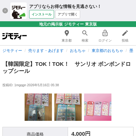
アプリならお得な情報を見逃さない！
インストール
アプリで開く
地元の掲示板 ジモティー 東京版
東京都
検索
ログイン
投稿
ジモティー
売ります・あげます
おもちゃ
東京都のおもちゃ
墨
【韓国限定】TOK！TOK！ サンリオ ボンボンドロ
ップシール
投稿ID: 1mgqgn
2026年5月16日 05:38
4,000円
商品価格