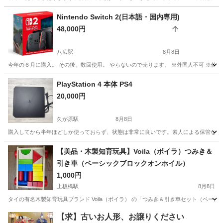
東京
大田区
久が原駅
テレビゲーム
Proコントローラー
Nintendo Switch 2(日本語・国内専用)
48,000円
八広駅
8月8日
今年の６月に購入。 その後、数回使用。 やらないので売ります。 ※外国人不可 ※値
東京
墨田区
八広駅
テレビゲーム
PlayStation 4 本体 PS4
20,000円
久が原駅
8月8日
購入してから半年ほどしか使っておらず、状態は非常に良いです。素人による保管なので
東京
大田区
久が原駅
テレビゲーム
【美品・木製知育玩具】Voila（ボイラ）つみき＆
引き車（ベーシックブロックオンホイル）
1,000円
上板橋駅
8月8日
タイの有名木製知育玩具ブランド Voila（ボイラ） の「つみき＆引き車セット（ベー
東京
板橋区
上板橋駅
おもちゃ
ボイラ
【求】古いお人形、お譲りください