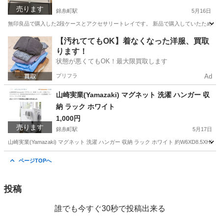
売ります
錦糸町駅
5月16日
無印良品で購入した2段ケースとアクセサリートレイです。 新品で購入していたため全部で
東京
墨田区
錦糸町駅
その他
無印良品
【汚れててもOK】着なくなった洋服、買取
ります！
状態が悪くてもOK！最大限買取します
プリフラ
Ad
山崎実業(Yamazaki) マグネット 洗濯 ハンガー 収
納 ラック ホワイト
1,000円
売ります
錦糸町駅
5月17日
山崎実業(Yamazaki) マグネット 洗濯 ハンガー 収納 ラック ホワイト 約W6XD8.5X
東京
墨田区
錦糸町駅
洗濯用品
マグネット
ページTOPへ
投稿
誰でも今すぐ30秒で投稿出来る