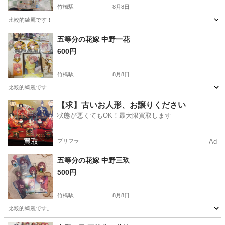
竹橋駅
8月8日
比較的綺麗です！
東京
千代田区
竹橋駅
おもちゃ
五等分の花嫁 中野一花
600円
竹橋駅
8月8日
比較的綺麗です
東京
千代田区
竹橋駅
おもちゃ
【求】古いお人形、お譲りください
状態が悪くてもOK！最大限買取します
プリフラ
Ad
五等分の花嫁 中野三玖
500円
竹橋駅
8月8日
比較的綺麗です。
東京
千代田区
竹橋駅
おもちゃ