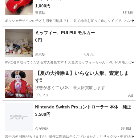
1,000円
東雲駅
8月8日
ポルシェデザインの子ども用乗用玩具です。 足で地面を蹴って進むタイプで、ハンドル操作もでき
東京
江東区
東雲駅
ミニカー
ミッフィー、PUI PUI モルカー
0円
東京駅
8月8日
8/9に引き取ってくださる方大募集です！ 大量のミッフィーちゃん、PUI PUI モル
東京
中央区
東京駅
おもちゃ
ミッフィー
【夏の大掃除🧹】いらない人形、査定しま
す❗️
状態が悪くてもOK！最大限買取します
プリフラ
Ad
Nintendo Switch Proコントローラー 本体 純正
3,500円
久が原駅
8月8日
若干の使用感がありますが、操作に問題は全くございません。リサイクル・中古品にご