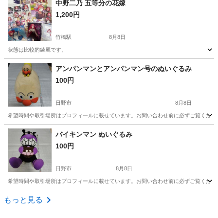
中野二乃 五等分の花嫁
1,200円
竹橋駅
8月8日
状態は比較的綺麗です。
東京
千代田区
竹橋駅
おもちゃ
状態
アンパンマンとアンパンマン号のぬいぐるみ
100円
日野市
8月8日
希望時間や取引場所はプロフィールに載せています。お問い合わせ前に必ずご覧ください
東京
日野市
おもちゃ
アンパンマン
バイキンマン ぬいぐるみ
100円
日野市
8月8日
希望時間や取引場所はプロフィールに載せています。お問い合わせ前に必ずご覧ください
東京
日野市
おもちゃ
バイキンマン
もっと見る