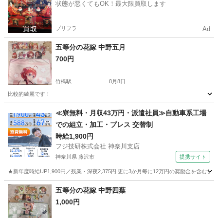
状態が悪くてもOK！最大限買取します
プリフラ
Ad
五等分の花嫁 中野五月
700円
竹橋駅
8月8日
比較的綺麗です！
東京
千代田区
竹橋駅
おもちゃ
≪寮無料・月収43万円・派遣社員≫自動車系工場
での組立・加工・プレス 交替制
時給1,900円
フジ技研株式会社 神奈川支店
神奈川県 藤沢市
提携サイト
★新年度時給UP1,900円／残業・深夜2,375円 更に3か月毎に12万円の奨励金を含む
神奈川
藤沢市
その他
五等分の花嫁 中野四葉
1,000円