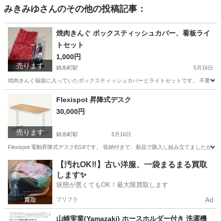
みきみゆ
さんのその他の投稿記事：
焼肉きんぐ ボックスティッシュカバー、看板ライ
トセット
1,000円
売ります
錦糸町駅
5月16日
焼肉きんぐ福袋に入っていたボックスティッシュカバーとライトセットです。 不要である
東京
墨田区
錦糸町駅
その他
焼肉きんぐ
Flexispot 昇降式デスク
30,000円
売ります
錦糸町駅
5月16日
Flexispot 電動昇降式デスクEG8です。 収納付きで、新品で購入し組み立てましたが
東京
墨田区
錦糸町駅
テーブル
Flexispot
【汚れOK‼️】古い洋服、一袋まるまる買取
します✨
状態が悪くてもOK！最大限買取します
プリフラ
Ad
山崎実業(Yamazaki) ホースホルダー付き 洗濯機