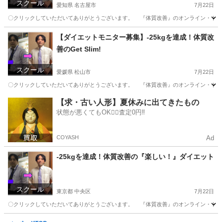
スクール
愛知県 名古屋市
7月22日
〇クリックしていただいてありがとうございます。 『体質改善』のオンライン・トータル・ダイ
愛知
名古屋市
その他
体質改善
【ダイエットモニター募集】-25kgを達成！体質改
善のGet Slim!
スクール
愛媛県 松山市
7月22日
〇クリックしていただいてありがとうございます。 『体質改善』のオンライン・トータル・ダイ
愛媛
松山市
その他
体質改善
【求・古い人形】夏休みに出てきたもの
状態が悪くてもOK🙆‍♀️査定0円‼️
COYASH
Ad
-25kgを達成！体質改善の『楽しい！』ダイエット
スクール
東京都 中央区
7月22日
〇クリックしていただいてありがとうございます。 『体質改善』のオンライン・トータル・ダイ
東京
中央区
その他
体質改善