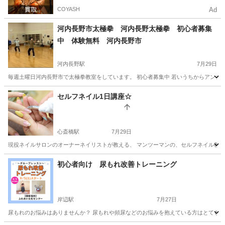
COYASH
Ad
河内長野市太極拳 河内長野太極拳 初心者募集
中 体験無料 河内長野市
河内長野駅
7月29日
毎週土曜日河内長野市で太極拳教室をしています。 初心者募集中 若いうちからアンチエイ
大阪
河内長野市
河内長野駅
その他
初心者
セルフネイル1日講座☆
心斎橋駅
7月29日
現役ネイルサロンのオーナーネイリストが教える、 マンツーマンの、セルフネイル教室です
大阪
大阪市
心斎橋駅
ネイル
初心者向け 尿もれ改善トレーニング
岸辺駅
7月27日
尿もれのお悩みはありませんか？ 尿もれや頻尿などのお悩みを抱えている方はとても多い