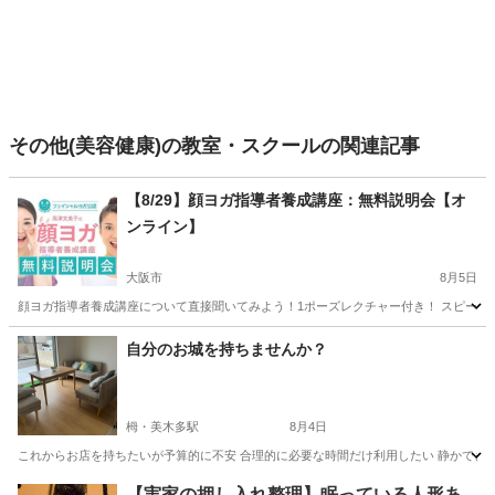
その他(美容健康)の教室・スクールの関連記事
【8/29】顔ヨガ指導者養成講座：無料説明会【オ
ンライン】
大阪市
8月5日
顔ヨガ指導者養成講座について直接聞いてみよう！1ポーズレクチャー付き！ スピーカー
大阪
大阪市
リフトアップ
フェイシャル
自分のお城を持ちませんか？
栂・美木多駅
8月4日
これからお店を持ちたいが予算的に不安 合理的に必要な時間だけ利用したい 静かできれい
大阪
堺市
栂・美木多駅
エステ
【実家の押し入れ整理】眠っている人形あ