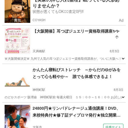
りませんか？
状態が悪くてもOK🙆‍♀️査定0円‼️
COYASH
Ad
【大阪開催】耳つぼジュエリー資格取得講座✨✨
天満橋駅
8月3日
🚨大阪開催決定🚨 九州で人気の耳つぼジュエリー資格取得講座が、ついに大阪へ！✨ 「
大阪
大阪市
天満橋駅
足つぼ
つぼ
かんたん寝転びストレッチ ～からだのゆがみを
とって心も軽やか～ 誰でも体感できるよ！
神明町駅
8月3日
のどかスポーツ 阪堺線 神明町駅前 毎週火曜日 １５：００～１６：００ お試しレッス
大阪
堺市
神明町駅
その他
レッスン
24800円★リンパドレナージュ通信講座！DVD、
来校特典付★修了証ディプロマ発行★独立開業、
副業（コミュニケーションサロン サブリナ 大阪
大阪市
提携サイト