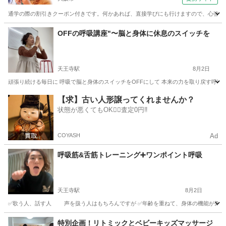
校）
通学の際の割引きクーポン付きです。何かあれば、直接学びにも行けますので、心強いと
大阪
大阪市
マッサージ
OFFの呼吸講座"〜脳と身体に休息のスイッチを
天王寺駅
8月2日
頑張り続ける毎日に 呼吸で脳と身体のスイッチをOFFにして 本来の力を取り戻す呼吸法で
大阪
大阪市
天王寺駅
快眠
状態
【求】古い人形譲ってくれませんか？
状態が悪くてもOK🙆‍♀️査定0円‼️
COYASH
Ad
呼吸筋&舌筋トレーニング➕ワンポイント呼吸
天王寺駅
8月2日
✅歌う人、話す人 声を扱う人はもちろんですが ✅年齢を重ねて、身体の機能が気になる方
大阪
大阪市
天王寺駅
快眠
キー
特別企画！リトミックとベビーキッズマッサージ