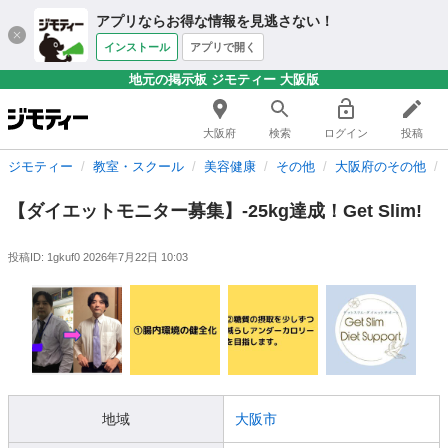
アプリならお得な情報を見逃さない！
インストール
アプリで開く
地元の掲示板 ジモティー 大阪版
大阪府
検索
ログイン
投稿
ジモティー
教室・スクール
美容健康
その他
大阪府のその他
【ダイエットモニター募集】-25kg達成！Get Slim!
投稿ID: 1gkuf0
2026年7月22日 10:03
地域
大阪市