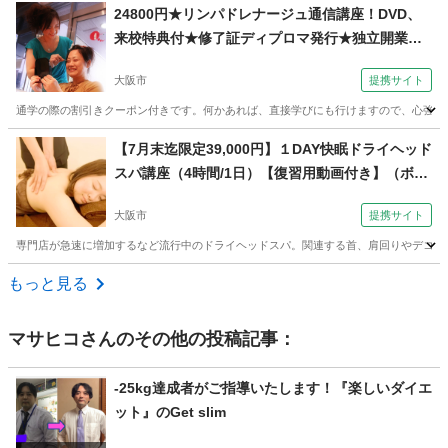
大阪
吹田市
岸辺駅
その他
骨盤底筋
24800円★リンパドレナージュ通信講座！DVD、
来校特典付★修了証ディプロマ発行★独立開業、
副業（コミュニケーションサロン サブリナ 大阪
大阪市
提携サイト
校）
通学の際の割引きクーポン付きです。何かあれば、直接学びにも行けますので、心強いと
大阪
大阪市
マッサージ
【7月末迄限定39,000円】１DAY快眠ドライヘッド
スパ講座（4時間/1日）【復習用動画付き】（ボデ
ィケアスクールRiche（リッシュ）日本リラクゼ
大阪市
提携サイト
ーションセラピスト認定協会【耳つぼジュエリー/
マッサージ/ドライヘッドスパ】 大阪校）
専門店が急速に増加するなど流行中のドライヘッドスパ。関連する首、肩回りやデコルテ
大阪
大阪市
その他
もっと見る
マサヒコ
さんのその他の投稿記事：
-25kg達成者がご指導いたします！『楽しいダイエ
ット』のGet slim