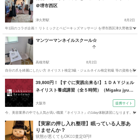
＠堺市西区
津久野駅
8月2日
年1回のコラボ企画！ リトミックとベビーキッズマッサージ を堺市西区津久野教室で開催
大阪
堺市
津久野駅
ベビーマッサージ
先生
マンツーマンネイルスクール☆
高槻市駅
8月2日
自分の爪を綺麗にしたい方 ネイリスト検定3級・ジェルネイル検定初級 等の資格を取りた
大阪
高槻市
高槻市駅
ネイル
マンツーマン
39,800円！【すぐに実践出来る!】１ＤＡＹジェル
ネイリスト養成講習（全５時間）（Migaku jyuku
（ミガク塾） ラックスアカデミー校）
大阪市
提携サイト
今、美容業界の中でも人気が高い職業『ネイリスト』の1day体験講習になります。簡
大阪
大阪市
ネイル
【実家の押し入れ整理】眠っている人形あ
りませんか？
状態が悪くてもOK🙆‍♀️査定0円‼️