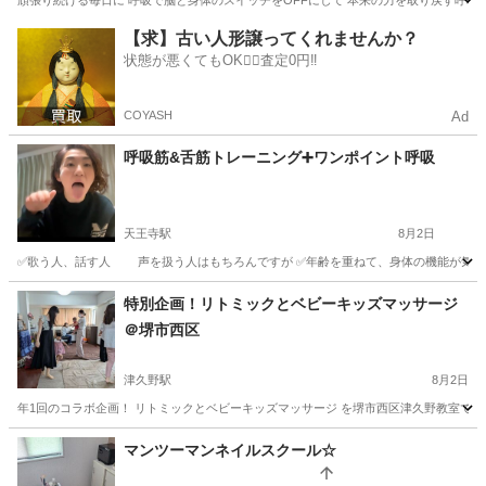
頑張り続ける毎日に 呼吸で脳と身体のスイッチをOFFにして 本来の力を取り戻す呼吸法で
大阪
大阪市
天王寺駅
快眠
状態
【求】古い人形譲ってくれませんか？
状態が悪くてもOK🙆‍♀️査定0円‼️
COYASH
Ad
呼吸筋&舌筋トレーニング➕ワンポイント呼吸
天王寺駅
8月2日
✅歌う人、話す人 声を扱う人はもちろんですが ✅年齢を重ねて、身体の機能が気になる方
大阪
大阪市
天王寺駅
快眠
キー
特別企画！リトミックとベビーキッズマッサージ
＠堺市西区
津久野駅
8月2日
年1回のコラボ企画！ リトミックとベビーキッズマッサージ を堺市西区津久野教室で開催
大阪
堺市
津久野駅
ベビーマッサージ
先生
マンツーマンネイルスクール☆