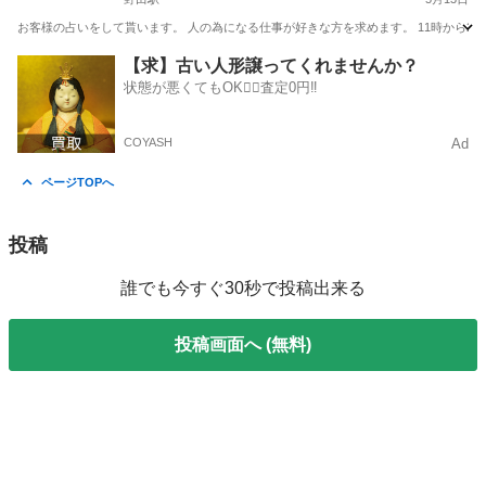
お客様の占いをして貰います。 人の為になる仕事が好きな方を求めます。 11時から2
大阪
大阪市
野田駅
その他
大阪
大阪市
福島駅
【求】古い人形譲ってくれませんか？
状態が悪くてもOK🙆‍♀️査定0円‼️
その他
占い師
COYASH
Ad
ページTOPへ
投稿
誰でも今すぐ30秒で投稿出来る
投稿画面へ (無料)