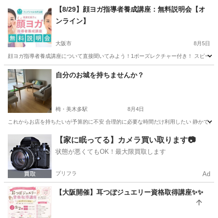
【8/29】顔ヨガ指導者養成講座：無料説明会【オ
ンライン】
大阪市
8月5日
顔ヨガ指導者養成講座について直接聞いてみよう！1ポーズレクチャー付き！ スピーカー
大阪
大阪市
リフトアップ
フェイシャル
自分のお城を持ちませんか？
栂・美木多駅
8月4日
これからお店を持ちたいが予算的に不安 合理的に必要な時間だけ利用したい 静かできれい
大阪
堺市
栂・美木多駅
エステ
【家に眠ってる】カメラ買い取ります📷
状態が悪くてもOK！最大限買取します
プリフラ
Ad
【大阪開催】耳つぼジュエリー資格取得講座✨✨