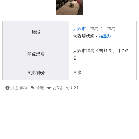
大阪市
- 福島区
- 福島
地域
大阪環状線 -
福島駅
大阪市福島区吉野３丁目７の
開催場所
９
直接/仲介
直接
注意事項
通報
お気に入り 21