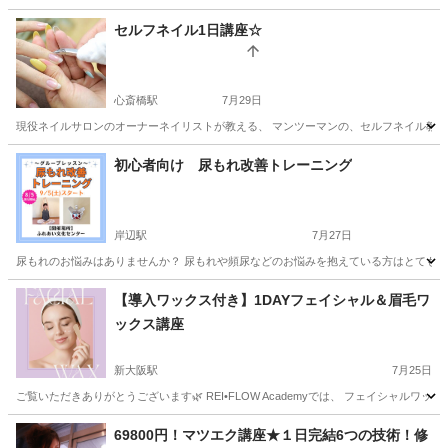
大阪
河内長野市
河内長野駅
その他
初心者
セルフネイル1日講座☆
心斎橋駅
7月29日
現役ネイルサロンのオーナーネイリストが教える、 マンツーマンの、セルフネイル教室です
大阪
大阪市
心斎橋駅
ネイル
初心者向け 尿もれ改善トレーニング
岸辺駅
7月27日
尿もれのお悩みはありませんか？ 尿もれや頻尿などのお悩みを抱えている方はとても多い
大阪
吹田市
岸辺駅
その他
骨盤底筋
【導入ワックス付き】1DAYフェイシャル＆眉毛ワ
ックス講座
新大阪駅
7月25日
ご覧いただきありがとうございます🌿 REI•FLOW Academyでは、 フェイシャル
大阪
大阪市
新大阪駅
その他
眉毛
69800円！マツエク講座★１日完結6つの技術！修