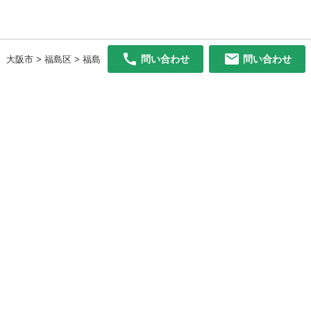
問い合わせ
問い合わせ
大阪市 > 福島区 > 福島
初めての方へ
利用規約
プライバシーポリシー
プライバシー・ステートメント
健全化に資する運用方針
お問い合わせ
運営会社
サイトマップ
ご利用ガイド
フリーワードで探す
PC版で表示
都道府県選択
特定商取引法の表示
利用者情報の外部送信について