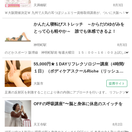
天満橋駅
8月3日
🚨大阪開催決定🚨 九州で人気の耳つぼジュエリー資格取得講座が、ついに大阪へ！✨ 「
大阪
大阪市
天満橋駅
足つぼ
つぼ
かんたん寝転びストレッチ ～からだのゆがみを
とって心も軽やか～ 誰でも体感できるよ！
神明町駅
8月3日
のどかスポーツ 阪堺線 神明町駅前 毎週火曜日 １５：００～１６：００ お試しレッス
大阪
堺市
神明町駅
その他
レッスン
55,000円★１DAYリフレクソロジー講座（4時間/
１日）（ボディケアスクールRiche（リッシュ）
日本リラクゼーションセラピスト認定協会【耳つ
大阪市
提携サイト
ぼジュエリー/マッサージ/ドライヘッドスパ】 大
阪校）
足裏の反射区を刺激することにより体の内側にアプローチを行います。 リフレクソロジ
大阪
大阪市
リフレクソロジー
OFFの呼吸講座"〜脳と身体に休息のスイッチを
天王寺駅
8月2日