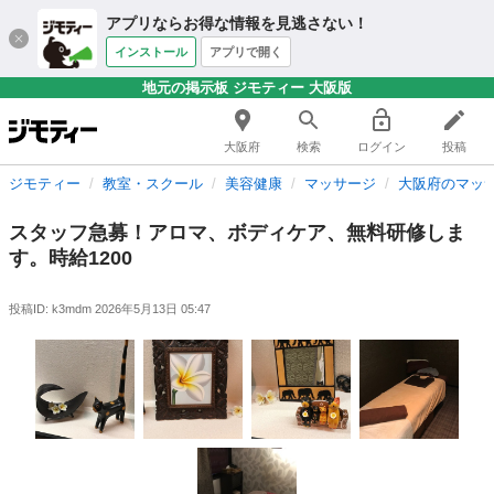
アプリならお得な情報を見逃さない！
インストール
アプリで開く
地元の掲示板 ジモティー 大阪版
大阪府
検索
ログイン
投稿
ジモティー
教室・スクール
美容健康
マッサージ
大阪府のマッ
スタッフ急募！アロマ、ボディケア、無料研修しま
す。時給1200
投稿ID: k3mdm
2026年5月13日 05:47