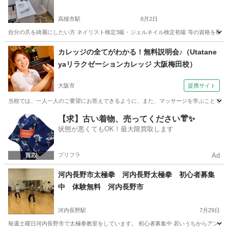
高槻市駅
8月2日
自分の爪を綺麗にしたい方 ネイリスト検定3級・ジェルネイル検定初級 等の資格を取りた
大阪
高槻市
高槻市駅
ネイル
マンツーマン
カレッジの全てがわかる！無料説明会♪（Utatane
yaリラクゼーションカレッジ 大阪梅田校）
大阪市
提携サイト
当校では、一人一人のご要望にお答えできるように、また、マッサージを学ぶことで素
大阪
大阪市
マッサージ
【求】古い着物、売ってください👘✨
状態が悪くてもOK！最大限買取します
プリフラ
Ad
河内長野市太極拳 河内長野太極拳 初心者募集
中 体験無料 河内長野市
河内長野駅
7月29日
毎週土曜日河内長野市で太極拳教室をしています。 初心者募集中 若いうちからアンチエイ