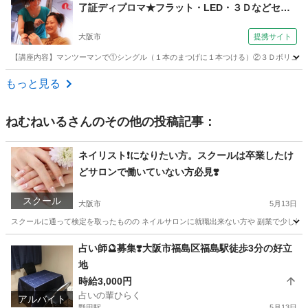
了証ディプロマ★フラット・LED・３Ｄなどセッ
ト（コミュニケーションサロン サブリナ 大阪
大阪市
提携サイト
校）
【講座内容】マンツーマンで①シングル（１本のまつげに１本つける）②３Ｄボリューム
大阪
大阪市
メイク
もっと見る
ねむねいる
さんのその他の投稿記事：
ネイリスト❗️になりたい方。スクールは卒業したけ
どサロンで働いていない方必見❣️
スクール
大阪市
5月13日
スクールに通って検定を取ったものの ネイルサロンに就職出来ない方や 副業で少し働
大阪
大阪市
ネイル
レッスン
占い師🔮募集❣️大阪市福島区福島駅徒歩3分の好立
地
時給3,000円
占いの輩ひらく
アルバイト
野田駅
5月13日