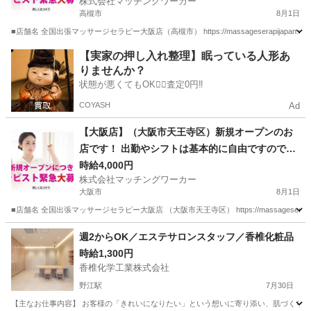
株式会社マッチングワーカー
に出勤する必要がありません。 お仕事道具さえ有
高槻市
8月1日
ればご自身の居場所からいつでもスタートできる
■店舗名 全国出張マッサージセラピー大阪店（高槻市） https://massageserapijapan.w
お仕事です。 ご自宅で待機も可能です！
大阪
高槻市
マッサージ
大阪
マッサージ
居場所
【実家の押し入れ整理】眠っている人形あ
りませんか？
状態が悪くてもOK🙆‍♀️査定0円‼️
COYASH
Ad
【大阪店】（大阪市天王寺区）新規オープンのお
店です！ 出勤やシフトは基本的に自由ですので空
き時間を有効活用できるお仕事です。 また、店舗
時給4,000円
株式会社マッチングワーカー
や事務所に出勤する必要がありません。 お仕事道
大阪市
8月1日
具さえ有ればご自身の居場所からいつでもスター
■店舗名 全国出張マッサージセラピー大阪店 （大阪市天王寺区） https://massageserapijap
トできるお仕事です。 ご自宅で待機も可能です！
大阪
大阪市
マッサージ
居場所
週2からOK／エステサロンスタッフ／香椎化粧品
時給1,300円
香椎化学工業株式会社
野江駅
7月30日
【主なお仕事内容】 お客様の「きれいになりたい」という想いに寄り添い、肌づくりをサポ