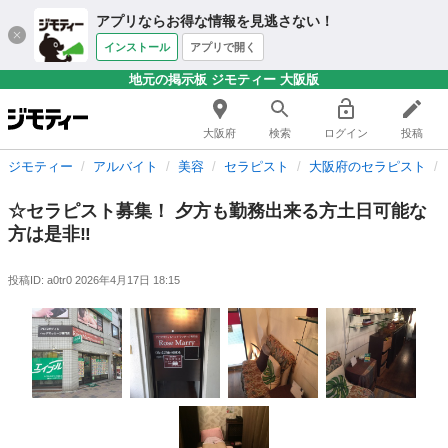
アプリならお得な情報を見逃さない！
インストール
アプリで開く
地元の掲示板 ジモティー 大阪版
大阪府
検索
ログイン
投稿
ジモティー
アルバイト
美容
セラピスト
大阪府のセラピスト
☆セラピスト募集！ 夕方も勤務出来る方土日可能な
方は是非‼️
投稿ID: a0tr0
2026年4月17日 18:15