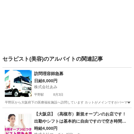
セラピスト(美容)のアルバイトの関連記事
訪問理容師急募
日給8,000円
株式会社あみ
平野駅
8月3日
平野区から大阪府下の医療福祉施設へ訪問しています カットがメインですがパーマやカラ
大阪
大阪市
平野駅
美容
大阪
大阪市
平野駅
【大阪店】（高槻市）新規オープンのお店です！
出勤やシフトは基本的に自由ですので空き時間を
美容
mail
有効活用できるお仕事です。 また、店舗や事務所
時給4,000円