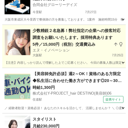
合同会社グローリーデイズ
今里駅
7月27日
大阪市東成区大今里西で整体師の方を募集しております。 1案件 施術時間15分 報酬 1
大阪
大阪市
今里駅
その他
業務委託
少数精鋭２名急募！弊社指定の企業への接客対応
調査をお願いいたします。採用特典あります
5件／15,000円（税別）交通費込み
エヌ・イノベーション
大阪駅
7月25日
【注意】内容しっかり読んで理解した上でご応募ください。 今回の募集人数は限定して少
大阪
大阪市
大阪駅
その他
アンケート
【美容師免許必須】週2～OK！資格のある方限定
◆私生活に合わせた働き方ができます◎20～30代
活躍中！
時給1,300円
株式会社Y-PROJECT_hair DESTINO(美容師)06
住道駅
提携サイト
／ 経験者歓迎！資格必須！ あなたのスキルを活かして、 活躍しませんか？ ＼ ◎柔軟なシフ
大阪
東大阪市
住道駅
美容師
スタイリスト
月給230,000円