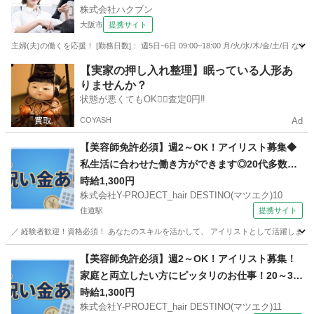
株式会社ハクブン
大阪市
提携サイト
主婦(夫)の働くを応援！ [勤務日数]： 週5日~6日 09:00~18:00 月/火/水/木/金/土/日
大阪
大阪市
美容師
【実家の押し入れ整理】眠っている人形あ
りませんか？
状態が悪くてもOK🙆‍♀️査定0円‼️
COYASH
Ad
【美容師免許必須】週2～OK！アイリスト募集◆
私生活に合わせた働き方ができます◎20代多数活
躍中♪
時給1,300円
株式会社Y-PROJECT_hair DESTINO(マツエク)10
住道駅
提携サイト
／ 経験者歓迎！資格必須！ あなたのスキルを活かして、 アイリストとして活躍しませんか？ 
大阪
東大阪市
住道駅
その他
【美容師免許必須】週2～OK！アイリスト募集！
家庭と両立したい方にピッタリのお仕事！20～30
代多数活躍中♪
時給1,300円
株式会社Y-PROJECT_hair DESTINO(マツエク)11