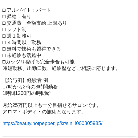
□ アルバイト：パート

□ 昇給：有り 

□ 交通費：全額支給 上限あり

□ シフト制

□ 週１勤務可

□ ４時間以上勤務

□ 無料で技術も習得できる

□ 未経験も活躍中

□ガッツリ稼げる完全歩合も可能

時短勤務、出勤日数、経験歴などご相談に応じます。 

【給与例】経験者 例

17時から2時の8時間勤務

1時間1200円の時間給

月給25万円以上も十分目指せるサロンです。 

アロマ・ボディ・の施術となります。

https://beauty.hotpepper.jp/kr/slnH000305985/