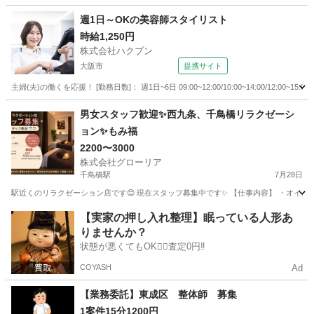
大阪
大阪市
野江駅
美容
スタッフ
週1日～OKの美容師スタイリスト
時給1,250円
株式会社ハクブン
大阪市
提携サイト
主婦(夫)の働くを応援！ [勤務日数]： 週1日~6日 09:00~12:00/10:00~14:00/12:00~15:00/1
大阪
大阪市
美容師
男女スタッフ歓迎✨西九条、千鳥橋リラクゼーシ
ョン✨もみ福
2200〜3000
株式会社グローリア
千鳥橋駅
7月28日
駅近くのリラクゼーション店です😊 現在スタッフ募集中です✨ 【仕事内容】 ・オイルマッサー
大阪
大阪市
千鳥橋駅
リラクゼーション
スタッフ
【実家の押し入れ整理】眠っている人形あ
りませんか？
状態が悪くてもOK🙆‍♀️査定0円‼️
COYASH
Ad
【業務委託】東成区 整体師 募集
1案件15分1200円