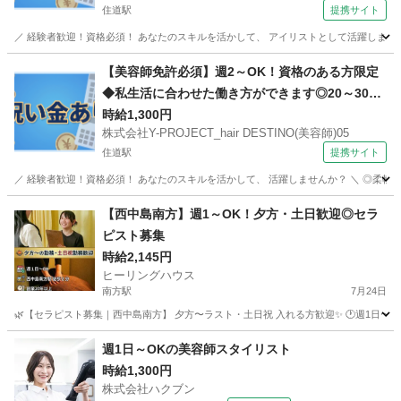
住道駅
提携サイト
／ 経験者歓迎！資格必須！ あなたのスキルを活かして、 アイリストとして活躍しませんか？ 
大阪
東大阪市
住道駅
その他
【美容師免許必須】週2～OK！資格のある方限定
◆私生活に合わせた働き方ができます◎20～30代
多数活躍中♪
時給1,300円
株式会社Y-PROJECT_hair DESTINO(美容師)05
住道駅
提携サイト
／ 経験者歓迎！資格必須！ あなたのスキルを活かして、 活躍しませんか？ ＼ ◎柔軟なシフ
大阪
東大阪市
住道駅
美容師
【西中島南方】週1～OK！夕方・土日歓迎◎セラ
ピスト募集
時給2,145円
ヒーリングハウス
南方駅
7月24日
🌿【セラピスト募集｜西中島南方】 夕方〜ラスト・土日祝 入れる方歓迎✨ 🕐週1日〜OK ⏰1
大阪
大阪市
南方駅
リラクゼーション
梅田
週1日～OKの美容師スタイリスト
時給1,300円
株式会社ハクブン