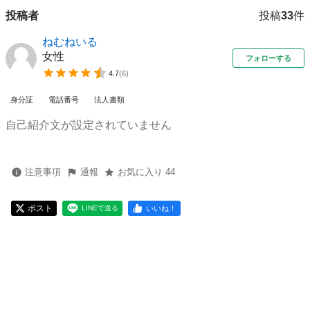
投稿者
投稿
33
件
ねむねいる
女性
フォローする
4.7
(
6
)
身分証
電話番号
法人書類
自己紹介文が設定されていません
注意事項
通報
お気に入り 44
ポスト
いいね！
LINEで送る