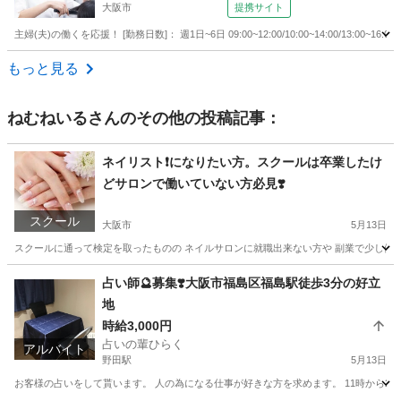
大阪市
提携サイト
主婦(夫)の働くを応援！ [勤務日数]： 週1日~6日 09:00~12:00/10:00~14:00/13:00~16:00/1
大阪
大阪市
美容師
もっと見る
ねむねいる
さんのその他の投稿記事：
ネイリスト❗️になりたい方。スクールは卒業したけ
どサロンで働いていない方必見❣️
スクール
大阪市
5月13日
スクールに通って検定を取ったものの ネイルサロンに就職出来ない方や 副業で少し働
大阪
大阪市
ネイル
レッスン
占い師🔮募集❣️大阪市福島区福島駅徒歩3分の好立
地
時給3,000円
占いの輩ひらく
アルバイト
野田駅
5月13日
お客様の占いをして貰います。 人の為になる仕事が好きな方を求めます。 11時から2