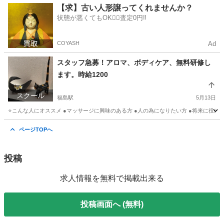
大阪
大阪市
野田駅
その他
大阪
大阪市
福島駅
【求】古い人形譲ってくれませんか？
状態が悪くてもOK🙆‍♀️査定0円‼️
その他
占い師
COYASH
Ad
スタッフ急募！アロマ、ボディケア、無料研修し
ます。時給1200
スクール
福島駅
5月13日
⭐️こんな人にオススメ ●マッサージに興味のある方 ●人の為になりたい方 ●将来に役に
大阪
大阪市
福島駅
マッサージ
興味
ページTOPへ
投稿
求人情報を無料で掲載出来る
投稿画面へ (無料)