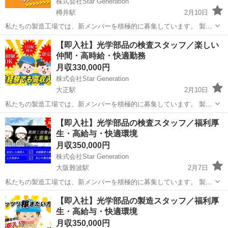
株式会社Star Generation
樽井駅
2月10日
私たちの製造工場では、新メンバーを積極的に募集しています。 製造
プロセスにおいて、品質と効率を重視しながらチームと協力し、優れ
大阪
泉南市
樽井駅
半導体
未経験
【即入社】光学部品の検査スタッフ／楽しい
た製品作りに貢献していただきます。 未経験の方でも、手厚い研修と
仲間・高時給・快適勤務
サポートが整っているため、安心...
月収330,000円
株式会社Star Generation
大正駅
2月10日
私たちの製造工場では、新メンバーを積極的に募集しています。 製造
プロセスにおいて、品質と効率を重視しながらチームと協力し、優れ
大阪
大阪市
大正駅
半導体
未経験
【即入社】光学部品の検査スタッフ／福利厚
た製品作りに貢献していただきます。 未経験の方でも、手厚い研修と
生・高給与・快適環境
サポートが整っているため、安心...
月収350,000円
株式会社Star Generation
大阪難波駅
2月7日
私たちの製造工場では、新メンバーを積極的に募集しています。 製造
プロセスにおいて、品質と効率を重視しながらチームと協力し、優れ
大阪
大阪市
大阪難波駅
半導体
未経験
【即入社】光学部品の製造スタッフ／福利厚
た製品作りに貢献していただきます。 未経験の方でも、手厚い研修と
生・高給与・快適環境
サポートが整っているため、安心...
月収350,000円