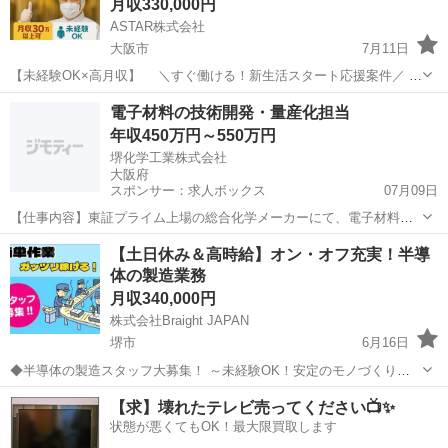
月収330,000円
ASTAR株式会社
大阪市
7月11日
【未経験OK×高月収】 ＼すぐ働ける！新生活スタート応援案件／ ◎
環境変えたい！ ◎心機一転、新しい場所で働きたい！ ◎とにかくすぐ
大阪
大阪市
半導体
未経験
電子材料の技術開発・量産化担当
に稼ぎたい！ そんなあなたにピッタリです ⸻ ≪お仕事内容≫ ...
年収450万円～550万円
堺化学工業株式会社
大阪府
スポンサー：求人ボックス
07月09日
【仕事内容】東証プライム上場の総合化学メーカーにて、電子材料分
野(MLCC向け誘電体材料)における技術開発・量産化対応をお任せいた
正社員
【土日休み＆高時給】オン・オフ充実！半導
します。 <具体的には> MLCC向け誘電体材料の開発・評価・量産化対
体の製造業務
応 ・電子セラミックス材料の開...
月収340,000円
株式会社Braight JAPAN
堺市
6月16日
◆半導体の製造スタッフ大募集！ ～未経験OK！安定のモノづくりワ
ーク～ 【たった10秒でわかる！このお仕事のポイント】 ✅ 未経験か
大阪
堺市
半導体
未経験
【求】壊れたテレビ売ってください📺✨
ら“手に職”がつけられる！ ✅ コツコツ・モクモク作業が好きな方にぴ
状態が悪くてもOK！最大限買取します
ったり ...