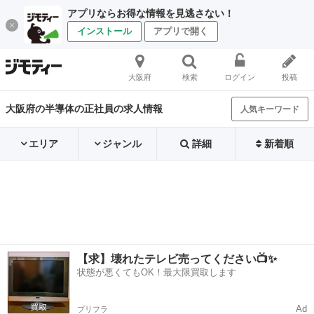
アプリならお得な情報を見逃さない！
インストール
アプリで開く
大阪府
検索
ログイン
投稿
大阪府の半導体の正社員の求人情報
人気キーワード
エリア
ジャンル
詳細
新着順
【求】壊れたテレビ売ってください📺✨
状態が悪くてもOK！最大限買取します
Ad
プリフラ