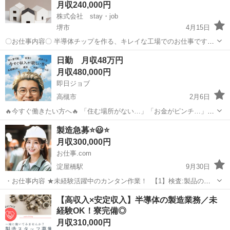
月収240,000円
株式会社 stay・job
堺市
4月15日
〇お仕事内容〇 半導体チップを作る、キレイな工場でのお仕事です。
力仕事はほとんどなく、装置の操作や、 出来上がった製品の見た目チ
大阪
堺市
半導体
日勤 月収48万円
ェックが中心です。 シリコンウェハに電子回路を作っていく工程をお
月収480,000円
任せします。 ①運搬...
即日ジョブ
高槻市
2月6日
🔥今すぐ働きたい方へ🔥 「住む場所がない…」「お金がピンチ…」
「携帯も止まりそう…」 👉そんな不安を“今日から”一気に解決しま
大阪
高槻市
半導体
製造急募⭐️😃⭐️
す！ 💬公式LINEから即相談OK💬 まずは1分で気軽にチェック👇
月収300,000円
https://...
お仕事.com
淀屋橋駅
9月30日
・お仕事内容 ★未経験活躍中のカンタン作業！ 【1】検査:製品のキ
ズをチェック 【2】組立:電動ドライバーでとめるだけ！ 【3】製造:
大阪
大阪市
淀屋橋駅
半導体
未経験
【高収入×安定収入】半導体の製造業務／未
ボタンをポチポチ押すだけ！ ■・住み込み可×稼げる工場内作業
経験OK！寮完備◎
■・家具家電つ...
月収310,000円