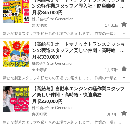
ンの軽作業スタッフ／即入社・簡単業務・…
月収345,000円
株式会社Star Generation
泉大津駅
1月31日
新たな製造スタッフを私たちの工場でお迎えします。 作業の一環とし
て、生産性を向上させ、最高の品質を保つことが求められます。 経験
大阪
泉大津市
泉大津駅
半導体
業務
【高給与】オートマチックトランスミッショ
がない方でも、しっかりとしたサポート体制があるため、安心してご
ンの製造スタッフ／楽しい仲間・高時給・…
応募ください 1.製...
月収330,000円
株式会社Star Generation
天王寺駅
1月30日
新たな製造スタッフを私たちの工場でお迎えします。 作業の一環とし
て、生産性を向上させ、最高の品質を保つことが求められます。 経験
大阪
大阪市
天王寺駅
半導体
社会保険
【高給与】⾃動⾞エンジンの軽作業スタッフ
がない方でも、しっかりとしたサポート体制があるため、安心してご
／楽しい仲間・高時給・快適勤務
応募ください 1.製...
月収330,000円
株式会社Star Generation
弁天町駅
1月30日
新たな製造スタッフを私たちの工場でお迎えします。 作業の一環とし
て、生産性を向上させ、最高の品質を保つことが求められます。 経験
大阪
大阪市
弁天町駅
半導体
社会保険