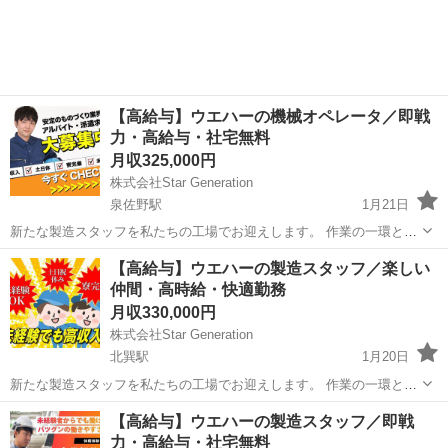
がない方でも、しっかりとしたサポート体制があるため、安心してご
応募ください 1.製...
【高給与】ウエハーの機械オペレータ／即戦
力・高給与・社宅無料
月収325,000円
株式会社Star Generation
泉佐野駅
1月21日
新たな製造スタッフを私たちの工場でお迎えします。 作業の一環とし
て、生産性を向上させ、最高の品質を保つことが求められます。 経験
大阪
泉佐野市
泉佐野駅
半導体
業務
【高給与】ウエハーの製造スタッフ／楽しい
がない方でも、しっかりとしたサポート体制があるため、安心してご
仲間・高時給・快適勤務
応募ください 1.製...
月収330,000円
株式会社Star Generation
北巽駅
1月20日
新たな製造スタッフを私たちの工場でお迎えします。 作業の一環とし
て、生産性を向上させ、最高の品質を保つことが求められます。 経験
大阪
大阪市
北巽駅
半導体
社会保険
【高給与】ウエハーの製造スタッフ／即戦
がない方でも、しっかりとしたサポート体制があるため、安心してご
力・高給与・社宅無料
応募ください 1.製...