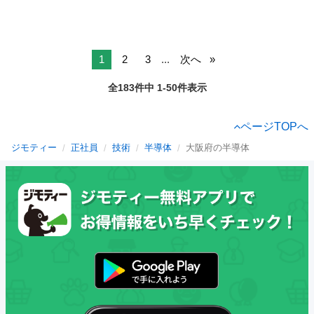
1
2
3
...
次へ
全183件中 1-50件表示
ページTOPへ
ジモティー
正社員
技術
半導体
大阪府の半導体