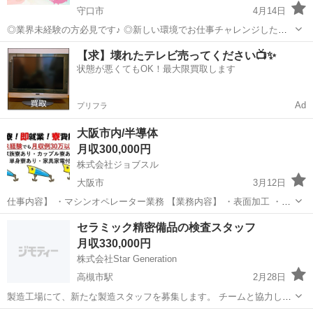
守口市
4月14日
◎業界未経験の方必見です♪ ◎新しい環境でお仕事チャレンジしたい
方♪ ◎即入社、即勤務したい方♪ ・お気軽に、ご質問やご応募お待ちし
大阪
守口市
半導体
未経験
【求】壊れたテレビ売ってください📺✨
ております♪ ≪お仕事内容≫ 半導体の製造スタッフのお仕事 ...
状態が悪くてもOK！最大限買取します
Ad
プリフラ
大阪市内/半導体
月収300,000円
株式会社ジョブスル
大阪市
3月12日
仕事内容】 ・マシンオペレーター業務 【業務内容】 ・表面加工 ・検
査 ・PC（エクセル）を使用した簡単な入力業務 【未経験からでも安
大阪
大阪市
半導体
未経験
セラミック精密備品の検査スタッフ
心スタート♪】 一人にはさせない環境・雰囲気づくり →初めは先輩
月収330,000円
社...
株式会社Star Generation
高槻市駅
2月28日
製造工場にて、新たな製造スタッフを募集します。 チームと協力しな
がら、生産ラインの効率を高め、最高の製品を提供することが求めら