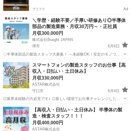
Ad
プリフラ
＼学歴・経験不要／手厚い研修あり◎半導体
部品の製造業務・月収30万円～・正社員
月収300,000円
株式会社Braight JAPAN
堺市
6月6日
◇半導体部品の製造スタッフ大募集！ ～未経験OK！安定のモノづく
りワーク～ 【たった10秒でわかる！このお仕事のポイント】 ✅ 未経
大阪
堺市
半導体
未経験
スマートフォンの製造スタッフのお仕事【高
験から“手に職”がつけられる！ ✅ コツコツ・モクモク作業が好きな方
収入・日払い・土日休み】
にぴったり ...
月収330,000円
ASTAR株式会社
守口市
6月4日
◎業界未経験の方必見です♪ ◎新しい環境でお仕事チャレンジしたい
方♪ ◎即入社、即勤務したい方♪ ・お気軽に、ご質問やご応募お待ちし
大阪
守口市
半導体
未経験
【高収入・日払い・土日休み】 半導体の製
ております ≪お仕事内容≫ スマートフォンの製造スタッフのお仕事
造・検査スタッフ！！！
...
月収400,000円
ASTAR株式会社