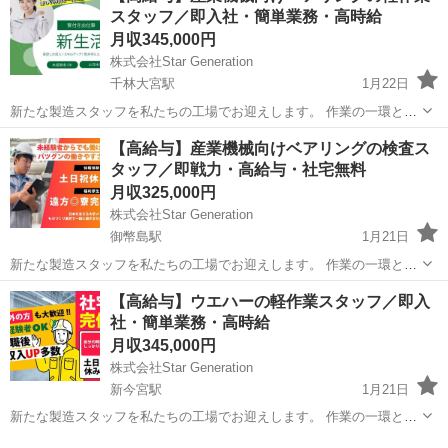
スタッフ／即入社・簡単業務・高時給
応募ください 1.製...
月収345,000円
株式会社Star Generation
千林大宮駅
1月22日
新たな製造スタッフを私たちの工場でお迎えします。 作業の一環とし
て、生産性を向上させ、最高の品質を保つことが求められます。 経験
大阪
大阪市
千林大宮駅
半導体
業務
【高給与】産業機械向けベアリングの検査ス
がない方でも、しっかりとしたサポート体制があるため、安心してご
タッフ／即戦力・高給与・社宅無料
応募ください 1.製...
月収325,000円
株式会社Star Generation
御幣島駅
1月21日
新たな製造スタッフを私たちの工場でお迎えします。 作業の一環とし
て、生産性を向上させ、最高の品質を保つことが求められます。 経験
大阪
大阪市
御幣島駅
半導体
社会保険
【高給与】ウエハーの軽作業スタッフ／即入
がない方でも、しっかりとしたサポート体制があるため、安心してご
社・簡単業務・高時給
応募ください 1.製...
月収345,000円
株式会社Star Generation
新今宮駅
1月21日
新たな製造スタッフを私たちの工場でお迎えします。 作業の一環とし
て、生産性を向上させ、最高の品質を保つことが求められます。 経験
大阪
大阪市
新今宮駅
半導体
業務