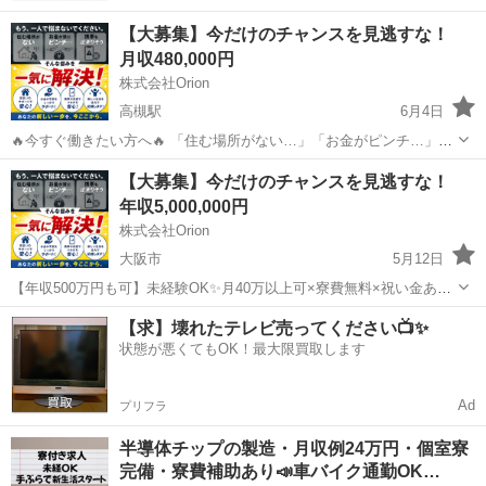
【大募集】今だけのチャンスを見逃すな！
月収480,000円
株式会社Orion
高槻駅
6月4日
🔥今すぐ働きたい方へ🔥 「住む場所がない…」「お金がピンチ…」
「携帯も止まりそう…」 👉そんな不安を“今日から”一気に解決しま
大阪
大阪市
高槻駅
半導体
【大募集】今だけのチャンスを見逃すな！
す！ 💬公式LINEから即相談OK💬 まずは1分で気軽にチェック👇
年収5,000,000円
https://...
株式会社Orion
大阪市
5月12日
【年収500万円も可】未経験OK✨月40万以上可×寮費無料×祝い金あり
🔥 ＼未経験から“安定収入”を掴みたいあなたへ／ 【POINT】 ・完全未
大阪
大阪市
半導体
【求】壊れたテレビ売ってください📺✨
経験OK！ ・寮費無料（家具家電つき） ・祝い金あり！ ・月...
状態が悪くてもOK！最大限買取します
Ad
プリフラ
半導体チップの製造・月収例24万円・個室寮
完備・寮費補助あり📣車バイク通勤OK…