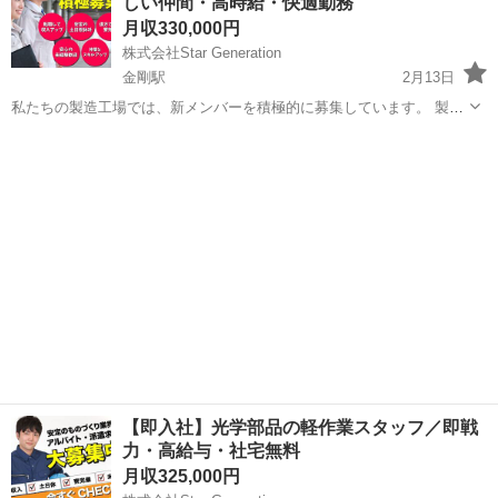
しい仲間・高時給・快適勤務
サポートが整っているため、安心...
月収330,000円
株式会社Star Generation
金剛駅
2月13日
私たちの製造工場では、新メンバーを積極的に募集しています。 製造
プロセスにおいて、品質と効率を重視しながらチームと協力し、優れ
大阪
大阪狭山市
金剛駅
半導体
業務
た製品作りに貢献していただきます。 未経験の方でも、手厚い研修と
サポートが整っているため、安心...
【即入社】光学部品の軽作業スタッフ／即戦
力・高給与・社宅無料
月収325,000円