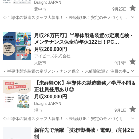
Braight JAPAN
豊中市
9月25日
◇半導体の製造スタッフ大募集！ ～未経験OK！安定のモノづくりワ
ーク～ 📌 たった10秒でわかる！このお仕事のポイント ✔ 未経験か
大阪
豊中市
半導体
未経験
ら“手に職”がつけられる！ ✔ コツコツ・モクモク作業が好きな方にぴ
月収28万円可】半導体製造装置の定期点検・
ったり ✔...
メンテナンス保全◎年休122日！PC…
月収280,000円
アイビーズ株式会社
大阪市
9月5日
＜半導体製造装置の定期メンテナンス保全＞ 未経験歓迎☆ 注目の半導
体業界で働きたい方必見！ 丁寧に教えて貰えるので安心してお仕事ス
大阪
大阪市
半導体
未経験
【未経験OK】半導体の製造業務／学歴不問＆
タートできます！ 具体的には… ◇半導体を製造する装置のメンテナン
正社員登用あり◎
ス保全のお...
月収300,000円
Braight JAPAN
堺市
9月1日
◇半導体の製造スタッフ大募集！ ～未経験OK！安定のモノづくりワ
ーク～ 📌 たった10秒でわかる！このお仕事のポイント ✅ 未経験か
大阪
堺市
半導体
未経験
顧客先で活躍「技術職/機械・電気/」/完休2日
ら“手に職”がつけられる！ ✅ コツコツ・モクモク作業が好きな方にぴ
制
ったり ✅...