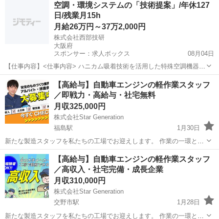
空調・環境システムの「技術提案」/年休127
がない方でも、しっかりとしたサポート体制があるため、安心してご
日/残業月15h
応募ください 1.製...
月給26万円～37万2,000円
株式会社西部技研
大阪府
スポンサー：求人ボックス
08月04日
【仕事内容】<仕事内容> ハニカム吸着技術を活用した特殊空調機器・
環境システムの技術提案を担当。営業と連携し、CADによる構想設計
正社員
【高給与】⾃動⾞エンジンの軽作業スタッフ
や積算・見積作成などを行います。 営業担当と連携し、お客様の技術
／即戦力・高給与・社宅無料
的な課題に対して、ハニカム吸着技術を...
月収325,000円
株式会社Star Generation
福島駅
1月30日
新たな製造スタッフを私たちの工場でお迎えします。 作業の一環とし
て、生産性を向上させ、最高の品質を保つことが求められます。 経験
大阪
大阪市
福島駅
半導体
社会保険
【高給与】⾃動⾞エンジンの軽作業スタッフ
がない方でも、しっかりとしたサポート体制があるため、安心してご
／高収入・社宅完備・成長企業
応募ください 1.製...
月収310,000円
株式会社Star Generation
交野市駅
1月28日
新たな製造スタッフを私たちの工場でお迎えします。 作業の一環とし