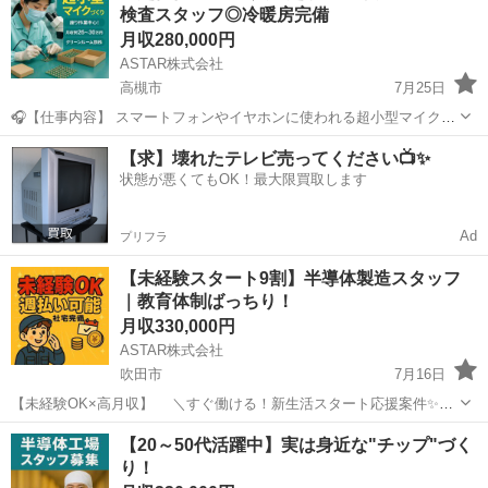
検査スタッフ◎冷暖房完備
前準備 • ...
月収280,000円
ASTAR株式会社
高槻市
7月25日
🎧【仕事内容】 スマートフォンやイヤホンに使われる超小型マイクを
作る軽作業のお仕事です！ • 部品の取り付け・はんだ付け補助
大阪
高槻市
半導体
社会保険
【求】壊れたテレビ売ってください📺✨
• 顕微鏡を使った検査作業（視力検査あり） • 製品の梱包、出荷
状態が悪くてもOK！最大限買取します
前準備 • ...
Ad
プリフラ
【未経験スタート9割】半導体製造スタッフ
｜教育体制ばっちり！
月収330,000円
ASTAR株式会社
吹田市
7月16日
【未経験OK×高月収】 ＼すぐ働ける！新生活スタート応援案件✨／
◎環境変えたい！ ◎心機一転、新しい場所で働きたい！ ◎とにかくす
大阪
吹田市
半導体
未経験
【20～50代活躍中】実は身近な"チップ"づく
ぐに稼ぎたい！ そんなあなたにピッタリです🔥 ⸻ ≪お仕事内容
り！
≫...