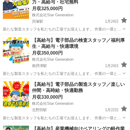
力・高給与・社宅無料
月収325,000円
株式会社Star Generation
貝塚駅
1月24日
新たな製造スタッフを私たちの工場でお迎えします。 作業の一環とし
て、生産性を向上させ、最高の品質を保つことが求められます。 経験
大阪
貝塚市
貝塚駅
半導体
電子部品
【高給与】電子部品の検査スタッフ／福利厚
がない方でも、しっかりとしたサポート体制があるため、安心してご
生・高給与・快適環境
応募ください 1.製...
月収350,000円
株式会社Star Generation
南摂津駅
1月24日
新たな製造スタッフを私たちの工場でお迎えします。 作業の一環とし
て、生産性を向上させ、最高の品質を保つことが求められます。 経験
大阪
摂津市
南摂津駅
半導体
電子部品
【高給与】電子部品の製造スタッフ／楽しい
がない方でも、しっかりとしたサポート体制があるため、安心してご
仲間・高時給・快適勤務
応募ください 1.製...
月収330,000円
株式会社Star Generation
北野田駅
1月22日
新たな製造スタッフを私たちの工場でお迎えします。 作業の一環とし
て、生産性を向上させ、最高の品質を保つことが求められます。 経験
大阪
堺市
北野田駅
半導体
電子部品
【高給与】産業機械向けベアリングの軽作業
がない方でも、しっかりとしたサポート体制があるため、安心してご