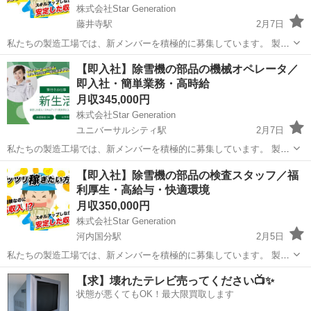
株式会社Star Generation
藤井寺駅
2月7日
私たちの製造工場では、新メンバーを積極的に募集しています。 製造
プロセスにおいて、品質と効率を重視しながらチームと協力し、優れ
大阪
藤井寺市
藤井寺駅
半導体
未経験
【即入社】除雪機の部品の機械オペレータ／
た製品作りに貢献していただきます。 未経験の方でも、手厚い研修と
即入社・簡単業務・高時給
サポートが整っているため、安心...
月収345,000円
株式会社Star Generation
ユニバーサルシティ駅
2月7日
私たちの製造工場では、新メンバーを積極的に募集しています。 製造
プロセスにおいて、品質と効率を重視しながらチームと協力し、優れ
大阪
大阪市
ユニバーサルシティ駅
半導体
業務
【即入社】除雪機の部品の検査スタッフ／福
た製品作りに貢献していただきます。 未経験の方でも、手厚い研修と
利厚生・高給与・快適環境
サポートが整っているため、安心...
月収350,000円
株式会社Star Generation
河内国分駅
2月5日
私たちの製造工場では、新メンバーを積極的に募集しています。 製造
プロセスにおいて、品質と効率を重視しながらチームと協力し、優れ
大阪
柏原市
河内国分駅
半導体
未経験
【求】壊れたテレビ売ってください📺✨
た製品作りに貢献していただきます。 未経験の方でも、手厚い研修と
状態が悪くてもOK！最大限買取します
サポートが整っているため、安心...