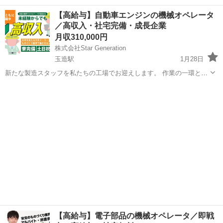
て、生産性を向上させ、最高の品質を保つことが求められます。 経験
大阪
交野市
交野市駅
半導体
社会保険
【高給与】⾃動⾞エンジンの機械オペレータ
がない方でも、しっかりとしたサポート体制があるため、安心してご
／高収入・社宅完備・成長企業
応募ください 1.製...
月収310,000円
株式会社Star Generation
玉造駅
1月28日
新たな製造スタッフを私たちの工場でお迎えします。 作業の一環とし
て、生産性を向上させ、最高の品質を保つことが求められます。 経験
大阪
大阪市
玉造駅
半導体
社会保険
がない方でも、しっかりとしたサポート体制があるため、安心してご
応募ください 1.製...
【高給与】電子部品の機械オペレータ／即戦