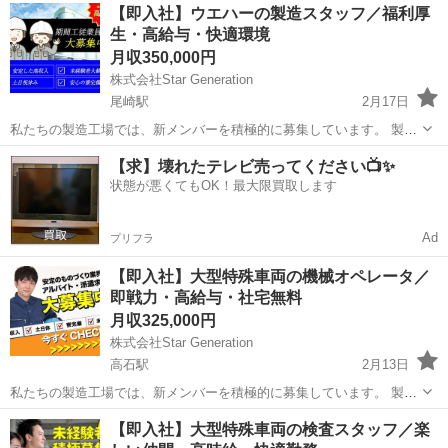
大阪
高槻市
高槻市駅
半導体
未経験
【即入社】ウエハーの製造スタッフ／福利厚
れます。 未経験の方でも、安心して働けるサポート体制が整っていま
生・高給与・快適環境
すので、ぜひご応募ください。 ...
月収350,000円
株式会社Star Generation
尾崎駅
2月17日
私たちの製造工場では、新メンバーを積極的に募集しています。 製造
プロセスにおいて、品質と効率を重視しながらチームと協力し、優れ
大阪
阪南市
尾崎駅
半導体
未経験
【求】壊れたテレビ売ってください📺✨
た製品作りに貢献していただきます。 未経験の方でも、手厚い研修と
状態が悪くてもOK！最大限買取します
サポートが整っているため、安心...
Ad
プリフラ
【即入社】大型特殊車両の機械オペレータ／
即戦力・高給与・社宅無料
月収325,000円
株式会社Star Generation
高石駅
2月13日
私たちの製造工場では、新メンバーを積極的に募集しています。 製造
プロセスにおいて、品質と効率を重視しながらチームと協力し、優れ
大阪
高石市
高石駅
半導体
未経験
【即入社】大型特殊車両の検査スタッフ／楽
た製品作りに貢献していただきます。 未経験の方でも、手厚い研修と