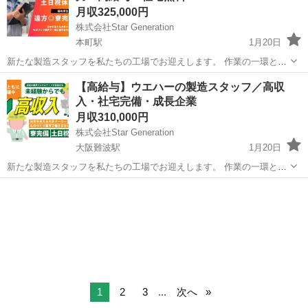
月収325,000円
株式会社Star Generation
本町駅
1月20日
新たな製造スタッフを私たちの工場でお迎えします。 作業の一環とし
て、生産性を向上させ、最高の品質を保つことが求められます。 経験
大阪
大阪市
本町駅
半導体
社会保険
【高給与】ウエハーの製造スタッフ／高収
がない方でも、しっかりとしたサポート体制があるため、安心してご
入・社宅完備・成長企業
応募ください 1.製...
月収310,000円
株式会社Star Generation
大阪難波駅
1月20日
新たな製造スタッフを私たちの工場でお迎えします。 作業の一環とし
て、生産性を向上させ、最高の品質を保つことが求められます。 経験
大阪
大阪市
大阪難波駅
半導体
社会保険
がない方でも、しっかりとしたサポート体制があるため、安心してご
応募ください 1.製...
1
2
3
...
次へ