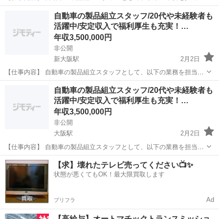
ていただきます。 自動車製品の組立 検査作業 データ入力 トラブルシ
大阪
大阪市
本町駅
半導体
未経験
自動車の製品組立スタッフ/20代や未経験者も
ューティング 【具体的には】 ■ 自動車製品の組立 自動車製品の...
活躍中/安定収入で福利厚生も充実！…
年収3,500,000円
非公開
新大阪駅
2月2日
【仕事内容】 自動車の製品組立スタッフとして、以下の業務を担当し
ていただきます。 自動車製品の組立 検査作業 データ入力 トラブルシ
大阪
大阪市
新大阪駅
半導体
未経験
自動車の製品組立スタッフ/20代や未経験者も
ューティング 【具体的には】 ■ 自動車製品の組立 自動車製品の...
活躍中/安定収入で福利厚生も充実！…
年収3,500,000円
非公開
大阪駅
2月2日
【仕事内容】 自動車の製品組立スタッフとして、以下の業務を担当し
ていただきます。 自動車製品の組立 検査作業 データ入力 トラブルシ
大阪
大阪市
大阪駅
半導体
未経験
【求】壊れたテレビ売ってください📺✨
ューティング 【具体的には】 ■ 自動車製品の組立 自動車製品の...
状態が悪くてもOK！最大限買取します
Ad
プリフラ
【高給与】オートマチックトランスミッショ