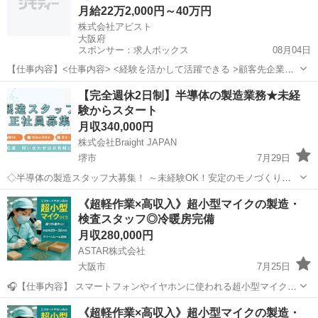
月給22万2,000円～40万円
株式会社アビスト
大阪府
スポンサー：求人ボックス
08月04日
【仕事内容】<仕事内容> <経験を活かして活躍できる >顧客先企業に
常駐していただき、技術職として活躍いただきます。 <主なプロジェ
正社員
【完全週休2日制】半導体の製造業務★未経
クト> 車両評価・計測エンジニア 治具設計 工作機械設計 カーエアコ
験からスタート
ンの設計 アンダーボデーの車両...
月収340,000円
株式会社Braight JAPAN
堺市
7月29日
◇半導体の製造スタッフ大募集！ ～未経験OK！安定のモノづくりワ
ーク～ 📌 たった10秒でわかる！このお仕事のポイント ✅ 未経験か
大阪
堺市
半導体
未経験
《超軽作業×高収入》超小型マイクの製造・
ら“手に職”がつけられる！ ✅ コツコツ・モクモク作業が好きな方った
検査スタッフ◎冷暖房完備
り ✅ 土...
月収280,000円
ASTAR株式会社
大阪市
7月25日
🎧【仕事内容】 スマートフォンやイヤホンに使われる超小型マイクを
作る軽作業のお仕事です！ • 部品の取り付け・はんだ付け補助
大阪
大阪市
半導体
社会保険
《超軽作業×高収入》超小型マイクの製造・
• 顕微鏡を使った検査作業（視力検査あり） • 製品の梱包、出荷