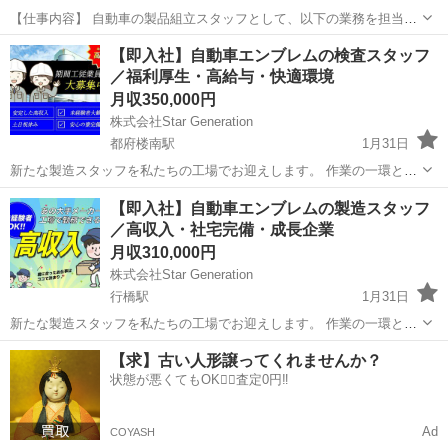
【仕事内容】 自動車の製品組立スタッフとして、以下の業務を担当し
ていただきます。 自動車製品の組立 検査作業 データ入力 トラブルシ
福岡
福岡市
博多駅
半導体
未経験
【即入社】自動車エンブレムの検査スタッフ
ューティング 【具体的には】 ■ 自動車製品の組立 自動車製品の...
／福利厚生・高給与・快適環境
月収350,000円
株式会社Star Generation
都府楼南駅
1月31日
新たな製造スタッフを私たちの工場でお迎えします。 作業の一環とし
て、生産性を向上させ、最高の品質を保つことが求められます。 経験
福岡
大牟田市
都府楼南駅
半導体
社会保険
【即入社】自動車エンブレムの製造スタッフ
がない方でも、しっかりとしたサポート体制があるため、安心してご
／高収入・社宅完備・成長企業
応募ください 1.製...
月収310,000円
株式会社Star Generation
行橋駅
1月31日
新たな製造スタッフを私たちの工場でお迎えします。 作業の一環とし
て、生産性を向上させ、最高の品質を保つことが求められます。 経験
福岡
行橋市
行橋駅
半導体
社会保険
【求】古い人形譲ってくれませんか？
がない方でも、しっかりとしたサポート体制があるため、安心してご
状態が悪くてもOK🙆‍♀️査定0円‼️
応募ください 1.製...
Ad
COYASH