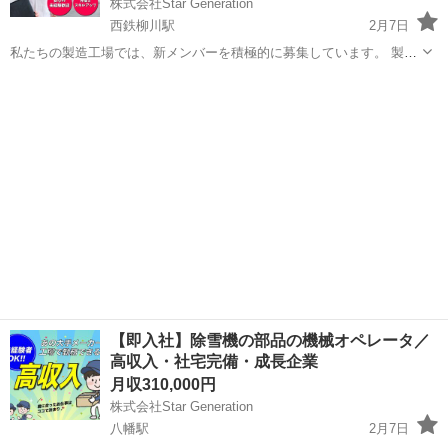
株式会社Star Generation
西鉄柳川駅
2月7日
私たちの製造工場では、新メンバーを積極的に募集しています。 製造
プロセスにおいて、品質と効率を重視しながらチームと協力し、優れ
福岡
柳川市
西鉄柳川駅
半導体
未経験
た製品作りに貢献していただきます。 未経験の方でも、手厚い研修と
サポートが整っているため、安心...
【即入社】除雪機の部品の機械オペレータ／
高収入・社宅完備・成長企業
月収310,000円
株式会社Star Generation
八幡駅
2月7日