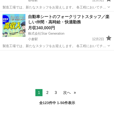
香椎駅
12月5日
製造工場では、新たなスタッフをお迎えします。 各工程においてチー
ムと連携し、高品質な製品を効率的に生み出す役割を担っていただき
福岡
福岡市
香椎駅
半導体
業務
自動車シートのフォークリフトスタッフ／楽
ます。 経験がなくても、充実したサポートと研修が整っており、安心
しい仲間・高時給・快適勤務
して働ける環境です。 ...
月収340,000円
株式会社Star Generation
小倉駅
12月2日
製造工場では、新たなスタッフをお迎えします。 各工程においてチー
ムと連携し、高品質な製品を効率的に生み出す役割を担っていただき
福岡
北九州市
小倉駅
半導体
製造工場
ます。 経験がなくても、充実したサポートと研修が整っており、安心
して働ける環境です。 ...
1
2
3
次へ
全123件中 1-50件表示