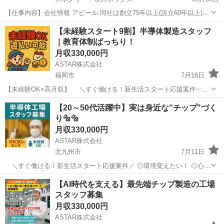
【仕事内容】会社情報 アピール:同社は創立75年以上(設立60年以上)、
技術力の高さを最大の強みとして発展してきた日本で最初の建設コン
正社員
【未経験スタート9割】半導体製造スタッフ
サルタントです。人材への投資を優先課題に位置付けており、業界に
｜教育体制ばっちり！
限らず全上場企業のなかでも高い給与...
月収330,000円
ASTAR株式会社
福岡市
7月16日
【未経験OK×高月収】 ＼すぐ働ける！新生活スタート応援案件✨／
◎環境変えたい！ ◎心機一転、新しい場所で働きたい！ ◎とにかくす
福岡
福岡市
半導体
未経験
【20～50代活躍中】実は身近な"チップ"づく
ぐに稼ぎたい！ そんなあなたにピッタリです🔥 ⸻ ≪お仕事内容
り🔩🔩
≫...
月収330,000円
ASTAR株式会社
北九州市
7月11日
＼すぐ働ける！新生活スタート応援案件／ ◎環境変えたい！ ◎心機
一転、新しい場所で働きたい！ ◎とにかくすぐに稼ぎたい！！ そんな
福岡
北九州市
半導体
未経験
【AI時代を支える】最先端チップ製造の工場
あなたにピッタリです🔥 ⸻ ≪お仕事内容≫ ＼未経験から始めた...
スタッフ募集
月収330,000円
ASTAR株式会社