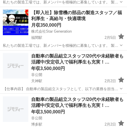
私たちの製造工場では、新メンバーを積極的に募集しています。 製造
プロセスにおいて、品質と効率を重視しながらチームと協力し、優れ
福岡
北九州市
八幡駅
半導体
未経験
【即入社】除雪機の部品の製造スタッフ／福
た製品作りに貢献していただきます。 未経験の方でも、手厚い研修と
利厚生・高給与・快適環境
サポートが整っているため、安心...
月収350,000円
株式会社Star Generation
福間駅
2月5日
私たちの製造工場では、新メンバーを積極的に募集しています。 製造
プロセスにおいて、品質と効率を重視しながらチームと協力し、優れ
福岡
福津市
福間駅
半導体
業務
自動車の製品組立スタッフ/20代や未経験者も
た製品作りに貢献していただきます。 未経験の方でも、手厚い研修と
活躍中/安定収入で福利厚生も充実！…
サポートが整っているため、安心...
年収3,500,000円
非公開
天神駅
2月2日
【仕事内容】 自動車の製品組立スタッフとして、以下の業務を担当し
ていただきます。 自動車製品の組立 検査作業 データ入力 トラブルシ
福岡
福岡市
天神駅
半導体
未経験
自動車の製品組立スタッフ/20代や未経験者も
ューティング 【具体的には】 ■ 自動車製品の組立 自動車製品の...
活躍中/安定収入で福利厚生も充実！…
年収3,500,000円
非公開
博多駅
2月2日