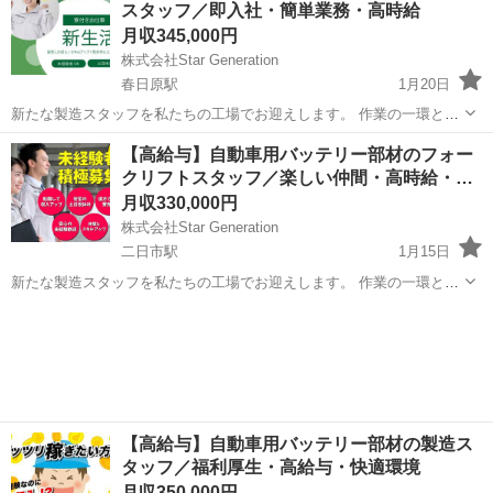
スタッフ／即入社・簡単業務・高時給
応募ください 1.製...
月収345,000円
株式会社Star Generation
春日原駅
1月20日
新たな製造スタッフを私たちの工場でお迎えします。 作業の一環とし
て、生産性を向上させ、最高の品質を保つことが求められます。 経験
福岡
大野城市
春日原駅
半導体
業務
【高給与】自動車用バッテリー部材のフォー
がない方でも、しっかりとしたサポート体制があるため、安心してご
クリフトスタッフ／楽しい仲間・高時給・…
応募ください 1.製...
月収330,000円
株式会社Star Generation
二日市駅
1月15日
新たな製造スタッフを私たちの工場でお迎えします。 作業の一環とし
て、生産性を向上させ、最高の品質を保つことが求められます。 経験
福岡
筑紫野市
二日市駅
半導体
社会保険
がない方でも、しっかりとしたサポート体制があるため、安心してご
応募ください 1.製...
【高給与】自動車用バッテリー部材の製造ス
タッフ／福利厚生・高給与・快適環境
月収350,000円