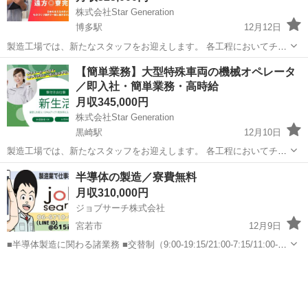
株式会社Star Generation
博多駅
12月12日
製造工場では、新たなスタッフをお迎えします。 各工程においてチー
ムと連携し、高品質な製品を効率的に生み出す役割を担っていただき
福岡
福岡市
博多駅
半導体
業務
【簡単業務】大型特殊車両の機械オペレータ
ます。 経験がなくても、充実したサポートと研修が整っており、安心
／即入社・簡単業務・高時給
して働ける環境です。 ...
月収345,000円
株式会社Star Generation
黒崎駅
12月10日
製造工場では、新たなスタッフをお迎えします。 各工程においてチー
ムと連携し、高品質な製品を効率的に生み出す役割を担っていただき
福岡
北九州市
黒崎駅
半導体
業務
半導体の製造／寮費無料
ます。 経験がなくても、充実したサポートと研修が整っており、安心
月収310,000円
して働ける環境です。 ...
ジョブサーチ株式会社
宮若市
12月9日
■半導体製造に関わる諸業務 ■交替制（9:00-19:15/21:00-7:15/11:00-
21:15/23:00-9:15) ■4勤2休 ■時給1300円 ■給与前払い対応 ■社宅完備
福岡
宮若市
半導体
フルタイム
（補助あり） ■正社員登...