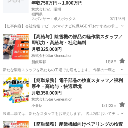
年収750万円～1,000万円
株式会社安川電機
福岡県
スポンサー：求人ボックス
07月25日
【仕事内容】会社情報 アピール:マイナビ転職AGENTおすすめの求人
です 福祉情報:借り上げ社宅制度/社員寮(独身寮)/介護休職制度/企業年
正社員
【高給与】除雪機の部品の軽作業スタッフ／
金/財形貯蓄/育児休暇制度/社員持株会制度/退職金/その他制度 モデル
即戦力・高給与・社宅無料
給与:750～100...
月収325,000円
株式会社Star Generation
新飯塚駅
1月8日
新たな製造スタッフを私たちの工場でお迎えします。 作業の一環とし
て、生産性を向上させ、最高の品質を保つことが求められます。 経験
福岡
飯塚市
新飯塚駅
半導体
社会保険
【簡単業務】電子部品の検査スタッフ／福利
がない方でも、しっかりとしたサポート体制があるため、安心してご
厚生・高給与・快適環境
応募ください 1.製...
月収350,000円
株式会社Star Generation
小倉駅
12月23日
製造工場では、新たなスタッフをお迎えします。 各工程においてチー
ムと連携し、高品質な製品を効率的に生み出す役割を担っていただき
福岡
北九州市
小倉駅
半導体
業務
【簡単業務】産業機械向けベアリングの検査
ます。 経験がなくても、充実したサポートと研修が整っており、安心