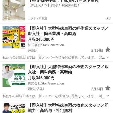
【格安物件多数！】家賃4万円以下多数
た製品作りに貢献していただきます。 未経験の方でも、手厚い研修と
【保証人ナシ】賃貸物件多数掲載！
サポートが整っているため、安心...
Ad
ニフティ不動産
【即入社】大型特殊車両の軽作業スタッフ／
即入社・簡単業務・高時給
月収345,000円
株式会社Star Generation
戸畑駅
2月14日
私たちの製造工場では、新メンバーを積極的に募集しています。 製造
プロセスにおいて、品質と効率を重視しながらチームと協力し、優れ
福岡
北九州市
戸畑駅
半導体
業務
【即入社】大型特殊車両の検査スタッフ／即
た製品作りに貢献していただきます。 未経験の方でも、手厚い研修と
入社・簡単業務・高時給
サポートが整っているため、安心...
月収345,000円
株式会社Star Generation
西鉄小郡駅
2月13日
私たちの製造工場では、新メンバーを積極的に募集しています。 製造
プロセスにおいて、品質と効率を重視しながらチームと協力し、優れ
福岡
小郡市
西鉄小郡駅
半導体
業務
【即入社】大型特殊車両の検査スタッフ／即
た製品作りに貢献していただきます。 未経験の方でも、手厚い研修と
戦力・高給与・社宅無料
サポートが整っているため、安心...