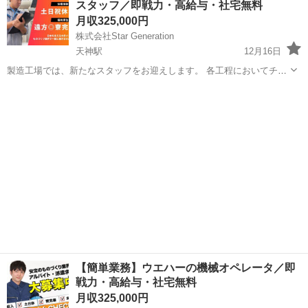
スタッフ／即戦力・高給与・社宅無料
して働ける環境です。 ...
月収325,000円
株式会社Star Generation
天神駅
12月16日
製造工場では、新たなスタッフをお迎えします。 各工程においてチー
ムと連携し、高品質な製品を効率的に生み出す役割を担っていただき
福岡
福岡市
天神駅
半導体
業務
ます。 経験がなくても、充実したサポートと研修が整っており、安心
して働ける環境です。 ...
【簡単業務】ウエハーの機械オペレータ／即
戦力・高給与・社宅無料
月収325,000円