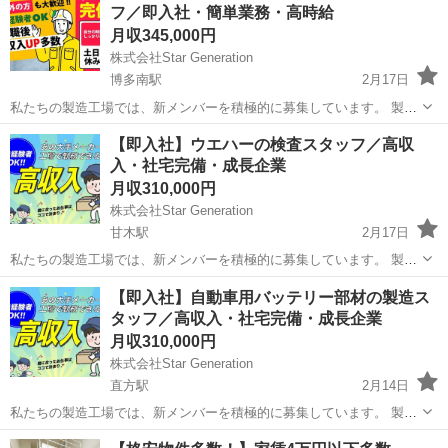
フ／即入社・簡単業務・高時給
月収345,000円
株式会社Star Generation
博多南駅
2月17日
私たちの製造工場では、新メンバーを積極的に募集しています。 製造
プロセスにおいて、品質と効率を重視しながらチームと協力し、優れ
福岡
那珂川市
博多南駅
半導体
業務
【即入社】ウエハーの検査スタッフ／高収
た製品作りに貢献していただきます。 未経験の方でも、手厚い研修と
入・社宅完備・成長企業
サポートが整っているため、安心...
月収310,000円
株式会社Star Generation
甘木駅
2月17日
私たちの製造工場では、新メンバーを積極的に募集しています。 製造
プロセスにおいて、品質と効率を重視しながらチームと協力し、優れ
福岡
朝倉市
甘木駅
半導体
未経験
【即入社】自動車用バッテリー部材の製造ス
た製品作りに貢献していただきます。 未経験の方でも、手厚い研修と
タッフ／高収入・社宅完備・成長企業
サポートが整っているため、安心...
月収310,000円
株式会社Star Generation
直方駅
2月14日
私たちの製造工場では、新メンバーを積極的に募集しています。 製造
プロセスにおいて、品質と効率を重視しながらチームと協力し、優れ
福岡
直方市
直方駅
半導体
未経験