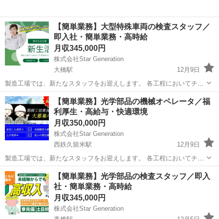
【簡単業務】大型特殊車両の検査スタッフ／
即入社・簡単業務・高時給
月収345,000円
株式会社Star Generation
大橋駅
12月9日
製造工場では、新たなスタッフをお迎えします。 各工程においてチー
ムと連携し、高品質な製品を効率的に生み出す役割を担っていただき
福岡
福岡市
大橋駅
半導体
業務
【簡単業務】光学部品の機械オペレータ／福
ます。 経験がなくても、充実したサポートと研修が整っており、安心
利厚生・高給与・快適環境
して働ける環境です。 ...
月収350,000円
株式会社Star Generation
西鉄久留米駅
12月9日
製造工場では、新たなスタッフをお迎えします。 各工程においてチー
ムと連携し、高品質な製品を効率的に生み出す役割を担っていただき
福岡
久留米市
西鉄久留米駅
半導体
業務
【簡単業務】光学部品の検査スタッフ／即入
ます。 経験がなくても、充実したサポートと研修が整っており、安心
社・簡単業務・高時給
して働ける環境です。 ...
月収345,000円
株式会社Star Generation