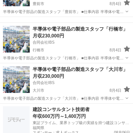
豊前市
8月4日
半導体や電子部品の製造スタッフ「豊前市」 ■仕事内容 半導体や電子
部品の製造スタッフとして、クリーンルーム内での装置操作や製品の
福岡
豊前市
半導体
電子部品
組み立て、検査、梱包作業などを担当します。スマートフォンや家
半導体や電子部品の製造スタッフ「行橋市」
電、自動車などに使用される精...
月収230,000円
合同会社IBS
行橋市
8月4日
半導体や電子部品の製造スタッフ「行橋市」 ■仕事内容 半導体や電子
部品の製造スタッフとして、クリーンルーム内での装置操作や製品の
福岡
行橋市
半導体
電子部品
半導体や電子部品の製造スタッフ「大川市」
組み立て、検査、梱包作業などを担当します。スマートフォンや家
月収230,000円
電、自動車などに使用される精...
合同会社IBS
大川市
8月4日
半導体や電子部品の製造スタッフ「大川市」 ■仕事内容 半導体や電子
部品の製造スタッフとして、クリーンルーム内での装置操作や製品の
福岡
大川市
半導体
電子部品
建設コンサルタント技術者
組み立て、検査、梱包作業などを担当します。スマートフォンや家
年収600万円～1,400万円
電、自動車などに使用される精...
東証プライム、業界トップ級の実績を持つ建設コンサルタント
福岡県
スポンサー：求人ボックス
08月06日