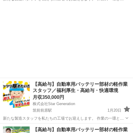
て、生産性を向上させ、最高の品質を保つことが求められます。 経験
福岡
宗像市
赤間駅
半導体
業務
がない方でも、しっかりとしたサポート体制があるため、安心してご
応募ください 1.製...
【高給与】自動車用バッテリー部材の軽作業
スタッフ／福利厚生・高給与・快適環境
月収350,000円
株式会社Star Generation
筑前前原駅
1月20日
新たな製造スタッフを私たちの工場でお迎えします。 作業の一環とし
て、生産性を向上させ、最高の品質を保つことが求められます。 経験
福岡
糸島市
筑前前原駅
半導体
社会保険
【高給与】自動車用バッテリー部材の軽作業
がない方でも、しっかりとしたサポート体制があるため、安心してご