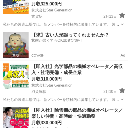
月収325,000円
株式会社Star Generation
古賀駅
2月13日
私たちの製造工場では、新メンバーを積極的に募集しています。 製造
プロセスにおいて、品質と効率を重視しながらチームと協力し、優れ
福岡
古賀市
古賀駅
半導体
業務
【求】古い人形譲ってくれませんか？
た製品作りに貢献していただきます。 未経験の方でも、手厚い研修と
状態が悪くてもOK🙆‍♀️査定0円‼️
サポートが整っているため、安心...
Ad
COYASH
【即入社】光学部品の機械オペレータ／高収
入・社宅完備・成長企業
月収310,000円
株式会社Star Generation
羽犬塚駅
2月10日
私たちの製造工場では、新メンバーを積極的に募集しています。 製造
プロセスにおいて、品質と効率を重視しながらチームと協力し、優れ
福岡
八女市
羽犬塚駅
半導体
未経験
【即入社】除雪機の部品の機械オペレータ／
た製品作りに貢献していただきます。 未経験の方でも、手厚い研修と
楽しい仲間・高時給・快適勤務
サポートが整っているため、安心...
月収330,000円