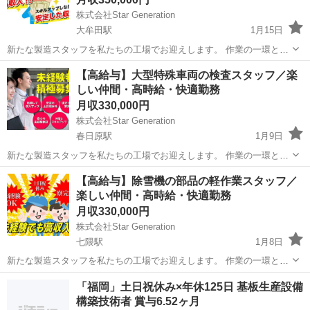
株式会社Star Generation
大牟田駅
1月15日
新たな製造スタッフを私たちの工場でお迎えします。 作業の一環とし
て、生産性を向上させ、最高の品質を保つことが求められます。 経験
福岡
大牟田市
大牟田駅
半導体
社会保険
【高給与】大型特殊車両の検査スタッフ／楽
がない方でも、しっかりとしたサポート体制があるため、安心してご
しい仲間・高時給・快適勤務
応募ください 1.製...
月収330,000円
株式会社Star Generation
春日原駅
1月9日
新たな製造スタッフを私たちの工場でお迎えします。 作業の一環とし
て、生産性を向上させ、最高の品質を保つことが求められます。 経験
福岡
春日市
春日原駅
半導体
業務
【高給与】除雪機の部品の軽作業スタッフ／
がない方でも、しっかりとしたサポート体制があるため、安心してご
楽しい仲間・高時給・快適勤務
応募ください 1.製...
月収330,000円
株式会社Star Generation
七隈駅
1月8日
新たな製造スタッフを私たちの工場でお迎えします。 作業の一環とし
て、生産性を向上させ、最高の品質を保つことが求められます。 経験
福岡
福岡市
七隈駅
半導体
社会保険
「福岡」土日祝休み×年休125日 基板生産設備
がない方でも、しっかりとしたサポート体制があるため、安心してご
構築技術者 賞与6.52ヶ月
応募ください 1.製...