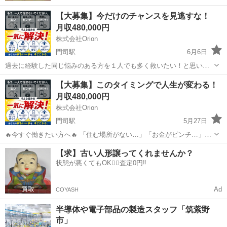
【大募集】今だけのチャンスを見逃すな！
月収480,000円
株式会社Orion
門司駅
6月6日
過去に経験した同じ悩みのある方を１人でも多く救いたい！と思い仲
介の手助けをしています。ロシナンテです。 🔥今すぐ働きたい方へ
福岡
大牟田市
門司駅
半導体
【大募集】このタイミングで人生が変わる！
🔥 「住む場所がない…」「お金がピンチ…」「携帯も止まりそう…」
月収480,000円
👉そんなあなたの不安を...
株式会社Orion
門司駅
5月27日
🔥今すぐ働きたい方へ🔥 「住む場所がない…」「お金がピンチ…」
「携帯も止まりそう…」 👉そんな不安を“今日から”一気に解決しま
福岡
北九州市
門司駅
半導体
【求】古い人形譲ってくれませんか？
す！ 💬公式LINEから即相談OK💬 まずは1分で気軽にチェック👇
状態が悪くてもOK🙆‍♀️査定0円‼️
https://...
Ad
COYASH
半導体や電子部品の製造スタッフ「筑紫野
市」