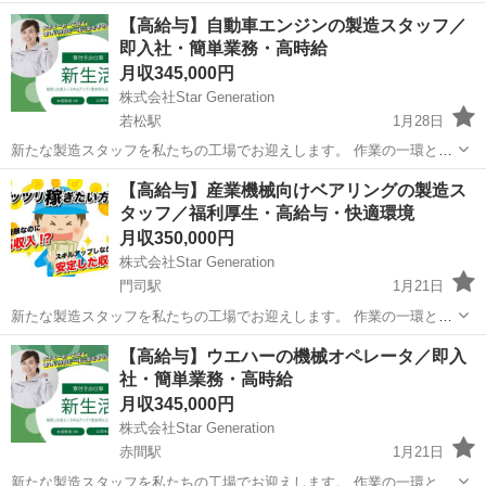
【高給与】⾃動⾞エンジンの製造スタッフ／
即入社・簡単業務・高時給
月収345,000円
株式会社Star Generation
若松駅
1月28日
新たな製造スタッフを私たちの工場でお迎えします。 作業の一環とし
て、生産性を向上させ、最高の品質を保つことが求められます。 経験
福岡
北九州市
若松駅
半導体
業務
【高給与】産業機械向けベアリングの製造ス
がない方でも、しっかりとしたサポート体制があるため、安心してご
タッフ／福利厚生・高給与・快適環境
応募ください 1.製...
月収350,000円
株式会社Star Generation
門司駅
1月21日
新たな製造スタッフを私たちの工場でお迎えします。 作業の一環とし
て、生産性を向上させ、最高の品質を保つことが求められます。 経験
福岡
北九州市
門司駅
半導体
社会保険
【高給与】ウエハーの機械オペレータ／即入
がない方でも、しっかりとしたサポート体制があるため、安心してご
社・簡単業務・高時給
応募ください 1.製...
月収345,000円
株式会社Star Generation
赤間駅
1月21日
新たな製造スタッフを私たちの工場でお迎えします。 作業の一環とし