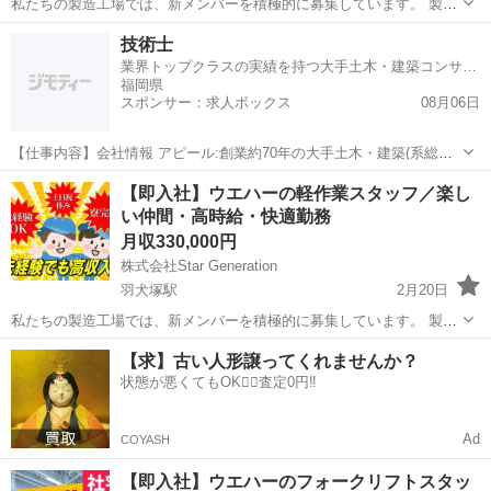
私たちの製造工場では、新メンバーを積極的に募集しています。 製造
プロセスにおいて、品質と効率を重視しながらチームと協力し、優れ
福岡
田川市
田川伊田駅
半導体
電子部品
技術士
た製品作りに貢献していただきます。 未経験の方でも、手厚い研修と
業界トップクラスの実績を持つ大手土木・建築コンサルタント
サポートが整っているため、安心...
福岡県
スポンサー：求人ボックス
08月06日
【仕事内容】会社情報 アピール:創業約70年の大手土木・建築(系総合)
コンサルタントです。1,200名以上の技術士をメインとして1,300名を
正社員
【即入社】ウエハーの軽作業スタッフ／楽し
超える有資格者が在籍し、技術力を高めたい方にはおすすめの企業で
い仲間・高時給・快適勤務
す。また、2009年からワ...
月収330,000円
株式会社Star Generation
羽犬塚駅
2月20日
私たちの製造工場では、新メンバーを積極的に募集しています。 製造
プロセスにおいて、品質と効率を重視しながらチームと協力し、優れ
福岡
筑後市
羽犬塚駅
半導体
業務
【求】古い人形譲ってくれませんか？
た製品作りに貢献していただきます。 未経験の方でも、手厚い研修と
状態が悪くてもOK🙆‍♀️査定0円‼️
サポートが整っているため、安心...
Ad
COYASH
【即入社】ウエハーのフォークリフトスタッ