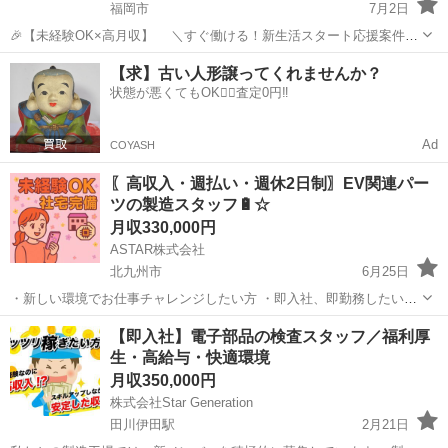
福岡市
7月2日
🎉【未経験OK×高月収】 ＼すぐ働ける！新生活スタート応援案件✨
／ ◎環境変えたい！ ◎心機一転、新しい場所で働きたい！ ◎とにか
福岡
福岡市
半導体
未経験
【求】古い人形譲ってくれませんか？
くすぐに稼ぎたい！ そんなあなたにピッタリです🔥 ⸻ ≪お仕事内
状態が悪くてもOK🙆‍♀️査定0円‼️
容...
Ad
COYASH
〖高収入・週払い・週休2日制〗EV関連パー
ツの製造スタッフ🔋☆
月収330,000円
ASTAR株式会社
北九州市
6月25日
・新しい環境でお仕事チャレンジしたい方 ・即入社、即勤務したい方
・業界未経験の方必見です ・お気軽に、ご質問やご応募お待ちしてお
福岡
北九州市
半導体
未経験
【即入社】電子部品の検査スタッフ／福利厚
ります ≪お仕事内容≫ 半導体製造のお仕事 主にライン作業にて製
生・高給与・快適環境
造...
月収350,000円
株式会社Star Generation
田川伊田駅
2月21日