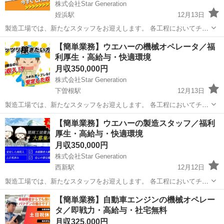
株式会社Star Generation
姪浜駅
12月13日
製造工場では、新たなスタッフをお迎えします。 各工程においてチー
ムと連携し、高品質な製品を効率的に生み出す役割を担っていただき
福岡
福岡市
姪浜駅
半導体
業務
【簡単業務】ウエハーの機械オペレータ／福
ます。 経験がなくても、充実したサポートと研修が整っており、安心
利厚生・高給与・快適環境
して働ける環境です。 ...
月収350,000円
株式会社Star Generation
下曽根駅
12月13日
製造工場では、新たなスタッフをお迎えします。 各工程においてチー
ムと連携し、高品質な製品を効率的に生み出す役割を担っていただき
福岡
北九州市
下曽根駅
半導体
業務
【簡単業務】ウエハーの製造スタッフ／福利
ます。 経験がなくても、充実したサポートと研修が整っており、安心
厚生・高給与・快適環境
して働ける環境です。 ...
月収350,000円
株式会社Star Generation
西新駅
12月12日
製造工場では、新たなスタッフをお迎えします。 各工程においてチー
ムと連携し、高品質な製品を効率的に生み出す役割を担っていただき
福岡
福岡市
西新駅
半導体
業務
【簡単業務】⾃動⾞エンジンの機械オペレー
ます。 経験がなくても、充実したサポートと研修が整っており、安心
タ／即戦力・高給与・社宅無料
して働ける環境です。 ...
月収325,000円