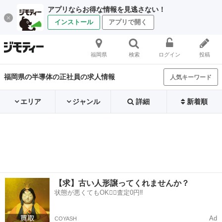
アプリならお得な情報を見逃さない！
インストール
アプリで開く
福岡県
検索
ログイン
投稿
福岡県の半導体の正社員の求人情報
人気キーワード
エリア
ジャンル
詳細
新着順
【求】古い人形譲ってくれませんか？
状態が悪くてもOK🙆‍♀️査定0円‼️
Ad
COYASH