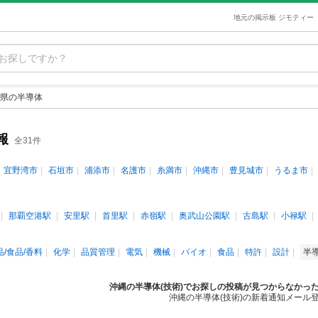
地元の掲示板 ジモティー
県の半導体
報
全31件
宜野湾市
石垣市
浦添市
名護市
糸満市
沖縄市
豊見城市
うるま市
那覇空港駅
安里駅
首里駅
赤嶺駅
奥武山公園駅
古島駅
小禄駅
/食品/香料
化学
品質管理
電気
機械
バイオ
食品
特許
設計
半
沖縄の半導体(技術)でお探しの投稿が見つからなかっ
沖縄の半導体(技術)の新着通知メール