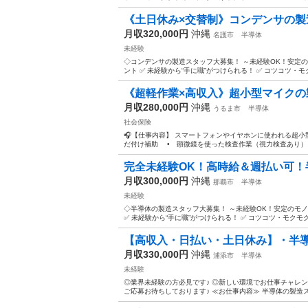
《土日休み×交替制》コンデンサの製造
月収320,000円
沖縄
名護市
半導体
未経験
◇コンデンサの製造スタッフ大募集！ ～未経験OK！安定の
ント ✅ 未経験から“手に職”がつけられる！ ✅ コツコツ・モ
《超軽作業×高収入》超小型マイク
月収280,000円
沖縄
うるま市
半導体
社会保険
🎧【仕事内容】 スマートフォンやイヤホンに使われる超
だ付け補助 • 顕微鏡を使った検査作業（視力検査あり） 
完全未経験OK！高時給＆週払い可！
月収300,000円
沖縄
那覇市
半導体
未経験
◇半導体の製造スタッフ大募集！ ～未経験OK！安定のモノ
✅ 未経験から“手に職”がつけられる！ ✅ コツコツ・モクモク
【高収入・日払い・土日休み】・半
月収330,000円
沖縄
浦添市
半導体
未経験
◎業界未経験の方必見です♪ ◎新しい環境でお仕事チャレン
ご応募お待ちしております♪ ≪お仕事内容≫ 半導体の製造スタ