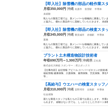
【即入社】除雪機の部品の軽作業ス
月収350,000円
沖縄
名護市
首里駅
半導体
未経験
私たちの製造工場では、新メンバーを積極的に募集していま
と協力し、優れた製品作りに貢献していただきます。 未経験
【即入社】除雪機の部品の検査スタ
月収345,000円
沖縄
豊見城市
赤嶺駅
半導体
業務
私たちの製造工場では、新メンバーを積極的に募集していま
と協力し、優れた製品作りに貢献していただきます。 未経験
プラント土木構造物設計技術者
年収690万円～1,300万円
沖縄県
正社員
株式会社大林組
スポンサー：求人ボックス
【仕事内容】会社情報 アピール:スーパーゼネコンの技術
福祉情報:健康保険、介護保険、雇用保険、労災保険、厚生
等...
【高給与】ウエハーの検査スタッフ
月収310,000円
沖縄
宜野湾市
古島駅
半導体
社会保険
新たな製造スタッフを私たちの工場でお迎えします。 作業
られます。 経験がない方でも、しっかりとしたサポート体制が