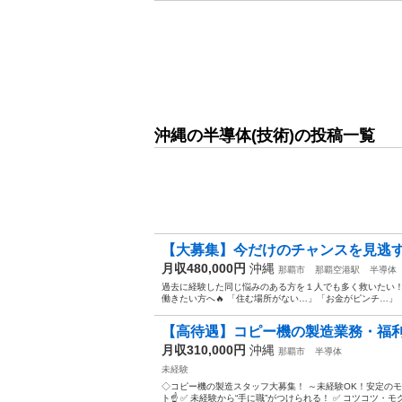
沖縄の半導体(技術)の投稿一覧
【大募集】今だけのチャンスを見逃
月収480,000円
沖縄
那覇市
那覇空港駅
半導体
過去に経験した同じ悩みのある方を１人でも多く救いたい！
働きたい方へ🔥 「住む場所がない…」「お金がピンチ…」「
【高待遇】コピー機の製造業務・福
月収310,000円
沖縄
那覇市
半導体
未経験
◇コピー機の製造スタッフ大募集！ ～未経験OK！安定のモ
ト☝ ✅ 未経験から“手に職”がつけられる！ ✅ コツコツ・モ