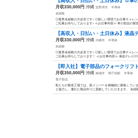
【高収入・日払い・土日休み】☆車
月収330,000円
沖縄
宜野湾市
半導体
未経験
◎業界未経験の方必見です♪ ◎新しい環境でお仕事チャレン
ご応募お待ちしております♪ ≪お仕事内容≫ 車の部品の製造ス
【高収入・日払い・土日休み】液晶
月収330,000円
沖縄
沖縄市
半導体
未経験
◎業界未経験の方必見です♪ ◎新しい環境でお仕事チャレン
ご応募お待ちしております！ ≪お仕事内容≫ 液晶テレビの製
【即入社】電子部品のフォークリフ
月収350,000円
沖縄
南城市
県庁前駅
半導体
電子部品
私たちの製造工場では、新メンバーを積極的に募集していま
と協力し、優れた製品作りに貢献していただきます。 未経験