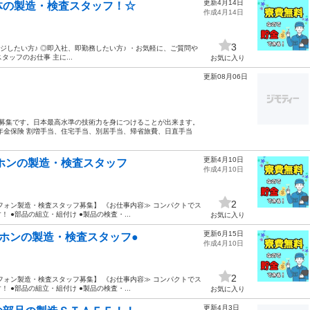
更新4月14日
体の製造・検査スタッフ！☆
作成4月14日
3
ジしたい方♪ ◎即入社、即勤務したい方♪ ・お気軽に、ご質問や
ッフのお仕事 主に...
お気に入り
更新08月06日
者募集です。日本最高水準の技術力を身につけることが出来ます。
年金保険 割増手当、住宅手当、別居手当、帰省旅費、日直手当
更新4月10日
ホンの製造・検査スタッフ
作成4月10日
2
フォン製造・検査スタッフ募集】 《お仕事内容≫ コンパクトでス
●部品の組立・組付け ●製品の検査・...
お気に入り
更新6月15日
ホンの製造・検査スタッフ●
作成4月10日
2
フォン製造・検査スタッフ募集】 《お仕事内容≫ コンパクトでス
●部品の組立・組付け ●製品の検査・...
お気に入り
更新4月3日