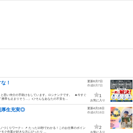
更新6月7日
すな！
作成6月7日
と思い仲介の手助けをしています。ロシナンテです。 🔥今すぐ
1
携帯も止まりそう…」 👉そんなあなたの不安を...
お気に入り
更新4月16日
利厚生充実◎
作成4月16日
2
ノづくりワーク～ 📌 たった10秒でわかる！このお仕事のポイン
クモク作業が好きな方にぴったり ...
お気に入り