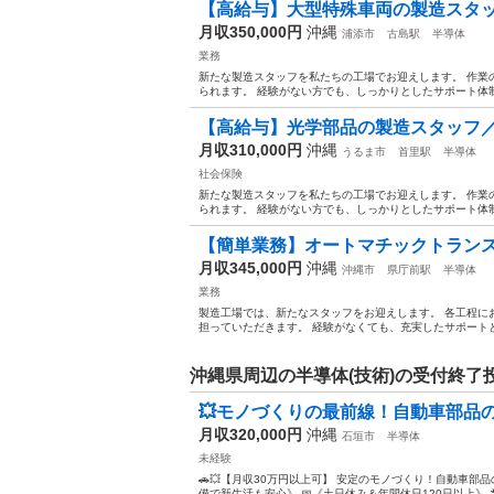
【高給与】大型特殊車両の製造スタ
月収350,000円
沖縄
浦添市
古島駅
半導体
業務
新たな製造スタッフを私たちの工場でお迎えします。 作業
られます。 経験がない方でも、しっかりとしたサポート体制が
【高給与】光学部品の製造スタッフ
月収310,000円
沖縄
うるま市
首里駅
半導体
社会保険
新たな製造スタッフを私たちの工場でお迎えします。 作業
られます。 経験がない方でも、しっかりとしたサポート体制が
【簡単業務】オートマチックトランス
月収345,000円
沖縄
沖縄市
県庁前駅
半導体
業務
製造工場では、新たなスタッフをお迎えします。 各工程に
担っていただきます。 経験がなくても、充実したサポートと
沖縄県周辺の半導体(技術)の受付終了
💥モノづくりの最前線！自動車部品の
月収320,000円
沖縄
石垣市
半導体
未経験
🚗💥【月収30万円以上可】 安定のモノづくり！自動車部品
備で新生活も安心》 📅《土日休み＆年間休日120日以上》 