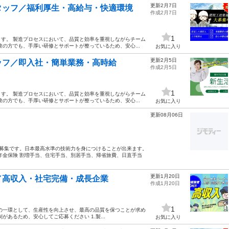
更新2月7日
タッフ／福利厚生・高給与・快適環境
作成2月7日
1
す。 製造プロセスにおいて、品質と効率を重視しながらチーム
の方でも、手厚い研修とサポートが整っているため、安心...
お気に入り
更新2月5日
ッフ／即入社・簡単業務・高時給
作成2月5日
1
す。 製造プロセスにおいて、品質と効率を重視しながらチーム
の方でも、手厚い研修とサポートが整っているため、安心...
お気に入り
更新08月06日
者募集です。日本最高水準の技術力を身につけることが出来ます。
年金保険 割増手当、住宅手当、別居手当、帰省旅費、日直手当
更新1月20日
／高収入・社宅完備・成長企業
作成1月20日
1
の一環として、生産性を向上させ、最高の品質を保つことが求め
あるため、安心してご応募ください 1.製...
お気に入り