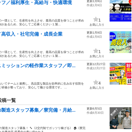
更新1月9日
ッフ／福利厚生・高給与・快適環境
作成1月9日
1
の一環として、生産性を向上させ、最高の品質を保つことが求め
あるため、安心してご応募ください 1.製...
お気に入り
更新1月9日
／高収入・社宅完備・成長企業
作成1月8日
1
の一環として、生産性を向上させ、最高の品質を保つことが求め
あるため、安心してご応募ください 1.製...
お気に入り
更新12月27日
ミッションの軽作業スタッフ／即...
作成12月27日
4
おいてチームと連携し、高品質な製品を効率的に生み出す役割を
研修が整っており、安心して働ける環境です。 ...
お気に入り
投稿一覧
更新6月5日
製造スタッフ募集／寮完備・月給...
受付終了
作成6月30日
の製造スタッフ募集！ 🔧《2交代制でガッツリ稼げる》 🏠《寮完
仕事内容 世界中の車に使われる...