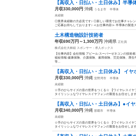
【高収入・日払い・土日休み】半導
月収330,000円
沖縄
うるま市
半導体
未経験
◎業界未経験の方必見です♪ ◎新しい環境でお仕事チャレン
ご応募お待ちしております♪ ≪お仕事内容≫ 半導体の製造スタ
土木構造物設計技術者
年収690万円～1,300万円
沖縄県
正社員
株式会社大林組
スポンサー：求人ボックス
【仕事内容】会社情報 アピール:スーパーゼネコンの技術
福祉情報:健康保険、介護保険、雇用保険、労災保険、厚生
等...
【高収入・日払い・土日休み】 イヤ
月収330,000円
沖縄
宜野湾市
半導体
未経験
☆手のひらサイズの音の世界をつくる☆ 【ワイヤレスイヤ
タイリッシュなワイヤレスイヤフォンの製造をお任せします！ 
【高収入・日払い・土日休み】●イヤ
月収340,000円
沖縄
那覇市
半導体
未経験
☆手のひらサイズの音の世界をつくる☆ 【ワイヤレスイヤ
タイリッシュなワイヤレスイヤフォンの製造をお任せします！ 