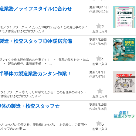
更新10月15日
業務／ライフスタイルに合わせ...
作成10月15日
2
モノづくりワーク～ 📌 たった10秒でわかる！このお仕事のポイ
クモク作業が好きな方にぴったり ...
お気に入り
更新7月25日
の製造・検査スタッフ◎冷暖房完備
作成7月25日
4
小型マイクを作る軽作業のお仕事です！ • 部品の取り付け・はん
• 製品の梱包、出荷前準備 • ...
お気に入り
更新7月7日
半導体の製造業務カンタン作業！
作成7月7日
づくりワーク～ ☝ たった10秒でわかる！このお仕事のポイント
作業が好きな方にぴったり ✅...
お気に入り
更新5月15日
導体の製造・検査スタッフ☆
作成5月15日
6
ジしたい方♪ ◎即入社、即勤務したい方♪ ・お気軽に、ご質問や
ッフのお仕事 ...
お気に入り