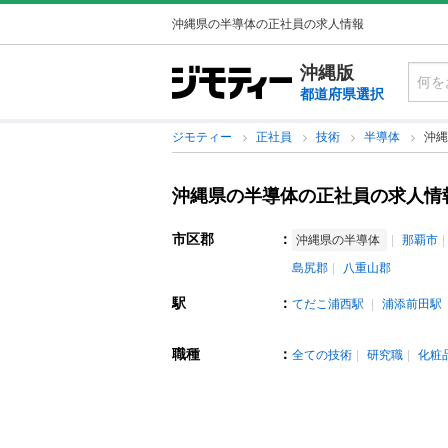
沖縄県の半導体の正社員の求人情報
沖縄版
都道府県選択
ジモティー
正社員
技術
半導体
沖縄
沖縄県の半導体の正社員の求人情
市区郡
：
沖縄県の半導体
那覇市
島尻郡
八重山郡
駅
：
てだこ浦西駅
浦添前田駅
職種
：
全ての技術
研究職
化粧品