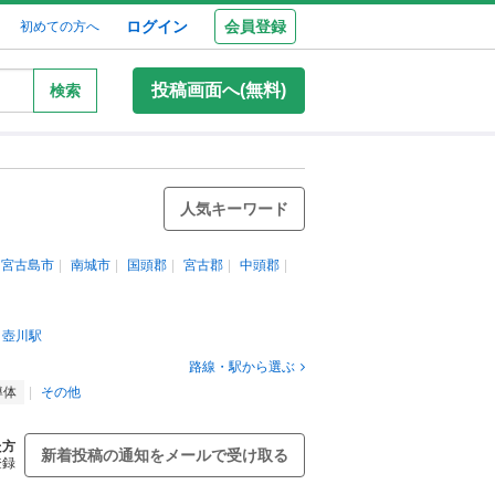
ログイン
会員登録
初めての方へ
投稿画面へ(無料)
検索
人気キーワード
宮古島市
南城市
国頭郡
宮古郡
中頭郡
壺川駅
路線・駅から選ぶ
導体
その他
た方
新着投稿の通知をメールで受け取る
登録