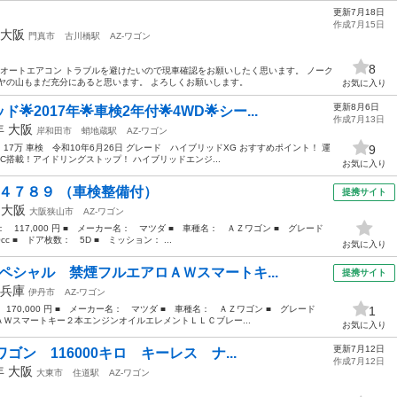
更新7月18日
作成7月15日
大阪
門真市
古川橋駅
AZ-ワゴン
8
C オートエアコン トラブルを避けたいので現車確認をお願いしたく思います。 ノーク
ヤの山もまだ充分にあると思います。 よろしくお願いします。
お気に入り
更新8月6日
2017年🌟車検2年付🌟4WD🌟シー...
作成7月13日
7年
大阪
岸和田市
蛸地蔵駅
AZ-ワゴン
離 17万 車検 令和10年6月26日 グレード ハイブリッドXG おすすめポイント！ 運
9
C搭載！アイドリングストップ！ ハイブリッドエンジ...
お気に入り
 ４７８９ （車検整備付）
提携サイト
年
大阪
大阪狭山市
AZ-ワゴン
格： 117,000 円 ■ メーカー名： マツダ ■ 車種名： ＡＺワゴン ■ グレード
 ■ ドア枚数： 5D ■ ミッション： ...
お気に入り
ペシャル 禁煙フルエアロＡＷスマートキ...
提携サイト
兵庫
伊丹市
AZ-ワゴン
 170,000 円 ■ メーカー名： マツダ ■ 車種名： ＡＺワゴン ■ グレード
1
Ｗスマートキー２本エンジンオイルエレメントＬＬＣブレー...
お気に入り
更新7月12日
ゴン 116000キロ キーレス ナ...
作成7月12日
0年
大阪
大東市
住道駅
AZ-ワゴン