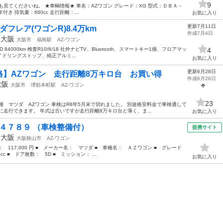
9
見てくださいね。 ★車輌情報★ 車名：AZワゴン グレード：XG 型式：ＤＢＡ－
き 排気量：660cc 走行距離：...
お気に入り
更新7月11日
フレア(ワゴンR)8.4万km
作成7月4日
年
大阪
大阪市
福島駅
AZ-ワゴン
WD 84000km 検査R10/6/18 社外ナビTV、Bluetooth、スマートキー1個、フロアマッ
4
ドリングストップ、純正アルミ...
お気に入り
更新6月28日
】AZワゴン 走行距離8万キロ台 お買い得
作成6月28日
大阪
大阪市
堺筋本町駅
AZ-ワゴン
23
種 マツダ AZワゴン 車検はR8年5月末で切れました。 別途格安料金で車検通して
走行できます。 年式は古いですが走行距離8万キロ台と薄く、ま...
お気に入り
 ４７８９ （車検整備付）
提携サイト
年
大阪
大阪狭山市
AZ-ワゴン
格： 117,000 円 ■ メーカー名： マツダ ■ 車種名： ＡＺワゴン ■ グレード
 ■ ドア枚数： 5D ■ ミッション： ...
お気に入り