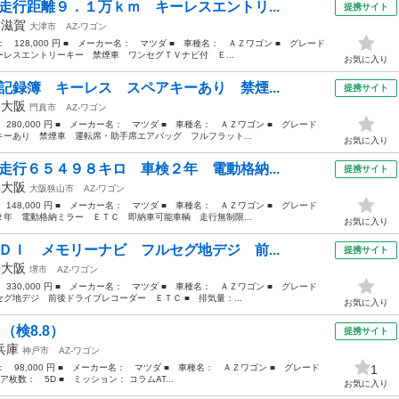
走行距離９．１万ｋｍ キーレスエントリ...
提携サイト
年
滋賀
大津市
AZ-ワゴン
格： 128,000 円 ■ メーカー名： マツダ ■ 車種名： ＡＺワゴン ■ グレード
レスエントリーキー 禁煙車 ワンセグＴＶナビ付 Ｅ...
お気に入り
記録簿 キーレス スペアキーあり 禁煙...
提携サイト
年
大阪
門真市
AZ-ワゴン
 280,000 円 ■ メーカー名： マツダ ■ 車種名： ＡＺワゴン ■ グレード
ーあり 禁煙車 運転席・助手席エアバッグ フルフラット...
お気に入り
走行６５４９８キロ 車検２年 電動格納...
提携サイト
年
大阪
大阪狭山市
AZ-ワゴン
 148,000 円 ■ メーカー名： マツダ ■ 車種名： ＡＺワゴン ■ グレード
年 電動格納ミラー ＥＴＣ 即納車可能車輌 走行無制限...
お気に入り
ＤＩ メモリーナビ フルセグ地デジ 前...
提携サイト
年
大阪
堺市
AZ-ワゴン
 330,000 円 ■ メーカー名： マツダ ■ 車種名： ＡＺワゴン ■ グレード
グ地デジ 前後ドライブレコーダー ＥＴＣ ■ 排気量：...
お気に入り
（検8.8）
提携サイト
兵庫
神戸市
AZ-ワゴン
格： 98,000 円 ■ メーカー名： マツダ ■ 車種名： ＡＺワゴン ■ グレード
1
ア枚数： 5D ■ ミッション： コラムAT...
お気に入り