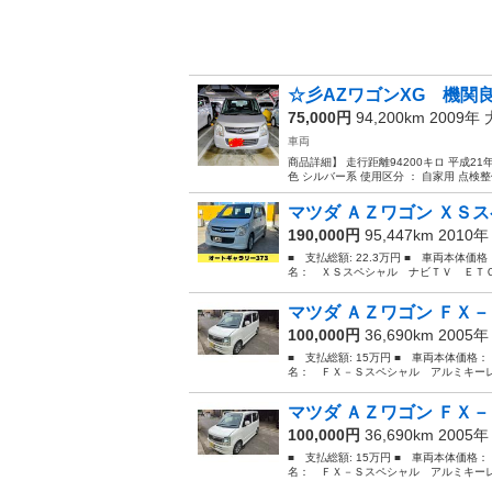
☆彡AZワゴンXG 機関
75,000円
94,200km 2009年
車両
商品詳細】 走行距離94200キロ 平成21年
色 シルバー系 使用区分 ： 自家用 点検整
マツダ ＡＺワゴン ＸＳス
190,000円
95,447km 2010
■ 支払総額: 22.3万円 ■ 車両本体価
名： ＸＳスペシャル ナビＴＶ ＥＴＣ
マツダ ＡＺワゴン ＦＸ－
100,000円
36,690km 2005
■ 支払総額: 15万円 ■ 車両本体価格：
名： ＦＸ－Ｓスペシャル アルミキーレスエ
マツダ ＡＺワゴン ＦＸ－
100,000円
36,690km 2005
■ 支払総額: 15万円 ■ 車両本体価格：
名： ＦＸ－Ｓスペシャル アルミキーレスエ