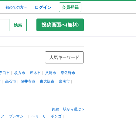
ログイン
会員登録
初めての方へ
投稿画面へ(無料)
検索
人気キーワード
守口市
枚方市
茨木市
八尾市
泉佐野市
市
高石市
藤井寺市
東大阪市
泉南市
駅
路線・駅から選ぶ
リア
プレマシー
ベリーサ
ボンゴ