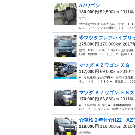
AZワゴン
180,000円
52,500km 2011年
ワゴン
中古車なのでキズ等々もあります。 ET
レム ノーリタンでお願いします。 タイ
🌟マツダフレアハイブリッド
175,000円
170,000km 201
型式 MJ55S 年式 平成29年 走行距
転席、助手席、シートヒーター搭載！ ET
マツダ ＡＺワゴン ＸＧ
117,000円
69,000km 2010
■ 支払総額: 19.4万円 ■ 車両本体価
名： ＸＧ ４７８９ ■ 排気量： 660cc
マツダ ＡＺワゴン ＸＳス
170,000円
86,830km 2011年
■ 支払総額: 18万円 ■ 車両本体価格：
名： ＸＳスペシャル 禁煙フルエアロＡ
☆車検２年付☆H22 AZワ
218,000円
116,000km 201
走行距離