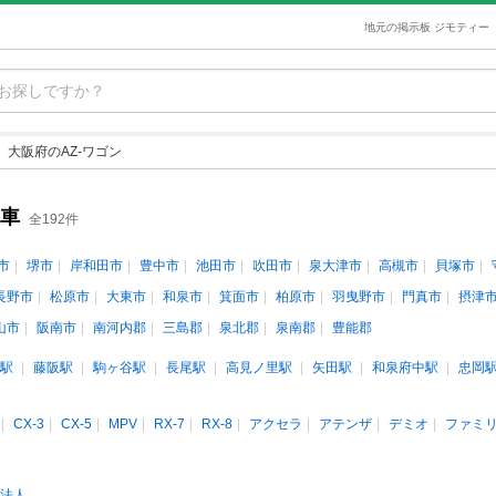
地元の掲示板 ジモティー
大阪府のAZ-ワゴン
古車
全192件
市
堺市
岸和田市
豊中市
池田市
吹田市
泉大津市
高槻市
貝塚市
長野市
松原市
大東市
和泉市
箕面市
柏原市
羽曳野市
門真市
摂津
山市
阪南市
南河内郡
三島郡
泉北郡
泉南郡
豊能郡
駅
藤阪駅
駒ヶ谷駅
長尾駅
高見ノ里駅
矢田駅
和泉府中駅
忠岡
CX-3
CX-5
MPV
RX-7
RX-8
アクセラ
アテンザ
デミオ
ファミ
法人