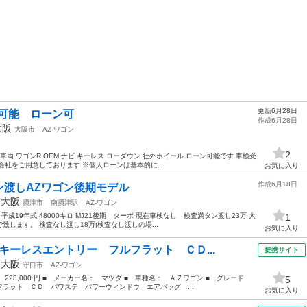
更新6月28日
可能 ローン可
作成6月28日
大阪
大阪市
AZ-ワゴン
2
両 ワゴンR OEM ナビ キーレス ローダウン 社外ホイール ローン可能です 車検受
社をご用意しております ※個人ローンは基本的に...
お気に入り
作成6月18日
ン渡しAZワゴン後期モデル
年
大阪
摂津市
南摂津駅
AZ-ワゴン
) 平成19年式 48000キロ MJ21後期 ターボ 現在車検なし 検査満タン渡し23万 大
1
します。 検査なし渡し18万(検査なし渡しの場...
お気に入り
キーレスエントリー フルフラット ＣＤ...
提携サイト
年
大阪
守口市
AZ-ワゴン
 228,000 円 ■ メーカー名： マツダ ■ 車種名： ＡＺワゴン ■ グレード
5
ラット ＣＤ パワステ パワーウィンドウ エアバッグ ...
お気に入り