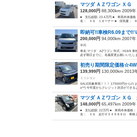
マツダ ＡＺワゴン ＸＧ
128,000円
88,300km 2009
■ 支払総額: 23.4万円 ■ 車両本体価
名： ＸＧ １オーナー ■ 排気量： 660
即納可!!車検R6.09まで!
200,000円
94,000km 2007
車両
車名:マツダ AZワゴン 年式：H19/9 
必ず期日までに、名義変更お願いいたします
初売り期間限定価格☆4W
139,999円
130,000km 201
ミッション
SALE対象車両！！！ 175000円から
o^*) 今年度からクレジット決済ができる
マツダ ＡＺワゴン ＸＧ 
148,000円
65,497km 2009
■ 支払総額: 22万円 ■ 車両本体価格：
名： ＸＧ 走行６５４９８キロ 車検２