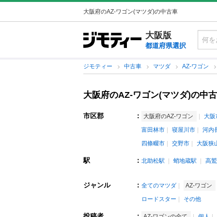
大阪府のAZ-ワゴン(マツダ)の中古車
大阪版
都道府県選択
ジモティー
中古車
マツダ
AZ-ワゴン
大阪府のAZ-ワゴン(マツダ)の中
市区郡
：
大阪府のAZ-ワゴン
大阪
富田林市
寝屋川市
河内
四條畷市
交野市
大阪狭
駅
：
北助松駅
蛸地蔵駅
高鷲
ジャンル
：
全てのマツダ
AZ-ワゴン
ロードスター
その他
投稿者
：
AZ-ワゴンの全て
個人