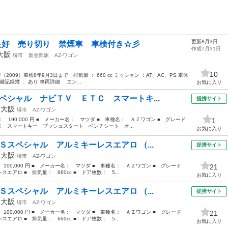
更新8月3日
良好 売り切り 禁煙車 車検付き☆彡
作成7月31日
大阪
堺市
新金岡駅
AZ-ワゴン
10
（2009）車検8年9月3日まで 排気量 ： 660 cc ミッション ：AT、AC、PS 車体
備記録簿 ： あり 車両詳細 エン...
お気に入り
ペシャル ナビＴＶ ＥＴＣ スマートキ...
提携サイト
年
大阪
堺市
AZ-ワゴン
格： 190,000 円 ■ メーカー名： マツダ ■ 車種名： ＡＺワゴン ■ グレード
1
 スマートキー プッシュスタート ベンチシート オ...
お気に入り
Ｓスペシャル アルミキーレスエアロ （...
提携サイト
年
大阪
堺市
AZ-ワゴン
 100,000 円 ■ メーカー名： マツダ ■ 車種名： ＡＺワゴン ■ グレード
21
アロ ■ 排気量： 660cc ■ ドア枚数： 5...
お気に入り
Ｓスペシャル アルミキーレスエアロ （...
提携サイト
年
大阪
堺市
AZ-ワゴン
 100,000 円 ■ メーカー名： マツダ ■ 車種名： ＡＺワゴン ■ グレード
21
アロ ■ 排気量： 660cc ■ ドア枚数： 5...
お気に入り