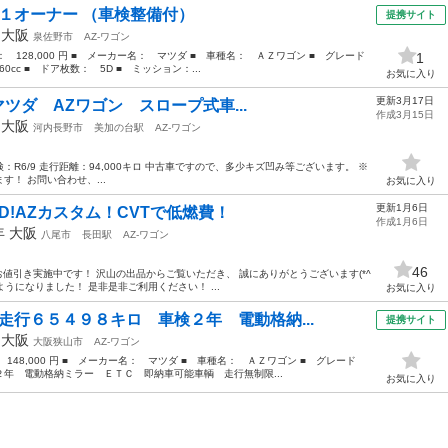
 １オーナー （車検整備付）
提携サイト
年
大阪
泉佐野市
AZ-ワゴン
格： 128,000 円 ■ メーカー名： マツダ ■ 車種名： ＡＺワゴン ■ グレード
1
cc ■ ドア枚数： 5D ■ ミッション：...
お気に入り
更新3月17日
!マツダ AZワゴン スロープ式車...
作成3月15日
年
大阪
河内長野市
美加の台駅
AZ-ワゴン
車検：R6/9 走行距離：94,000キロ 中古車ですので、多少キズ凹み等ございます。 ※
！ お問い合わせ、...
お気に入り
更新1月6日
D!AZカスタム！CVTで低燃費！
作成1月6日
3年
大阪
八尾市
長田駅
AZ-ワゴン
46
の お値引き実施中です！ 沢山の出品からご覧いただき、 誠にありがとうございます(*^
ようになりました！ 是非是非ご利用ください！ ...
お気に入り
走行６５４９８キロ 車検２年 電動格納...
提携サイト
年
大阪
大阪狭山市
AZ-ワゴン
 148,000 円 ■ メーカー名： マツダ ■ 車種名： ＡＺワゴン ■ グレード
年 電動格納ミラー ＥＴＣ 即納車可能車輌 走行無制限...
お気に入り