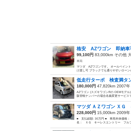
格安 AZワゴン 即納車
99,100円
83,000km その他
車両
マツダ AZワゴンです。 オールペイント車
け渡し可 ブラックでも通りやすいローン会
低走行ターボ 検査満タ
180,000円
47,820km 2007
AZワゴン (スズキワゴンRの OEMモデル
阪管轄ナンバーの場合名義変更サービスで致
マツダ ＡＺワゴン ＸＧ 
228,000円
15,000km 2009
■ 支払総額: 30万円 ■ 車両本体価格：
名： ＸＧ キーレスエントリー フルフ