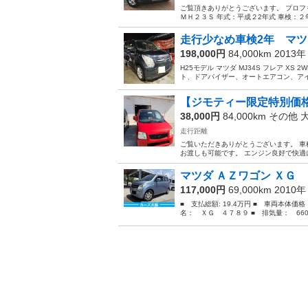
ご覧頂きありがとうございます。 プロフも
ＭＨ２３Ｓ 年式：平成２2年式 車検：２年付
走行少なめ車検2年 マツダ
198,000円
84,000km 2013
H25モデル マツダ MJ34S フレア XS 2
ト、ドアバイザー、オートエアコン、アイ
【ジモティー限定特別価格
38,000円
84,000km その他
走行距離
ご覧いただきありがとうございます。 車
お渡しも可能です。 エンジン良好で快適に
マツダ ＡＺワゴン ＸＧ
117,000円
69,000km 2010
■ 支払総額: 19.4万円 ■ 車両本体価
名： ＸＧ ４７８９ ■ 排気量： 660cc