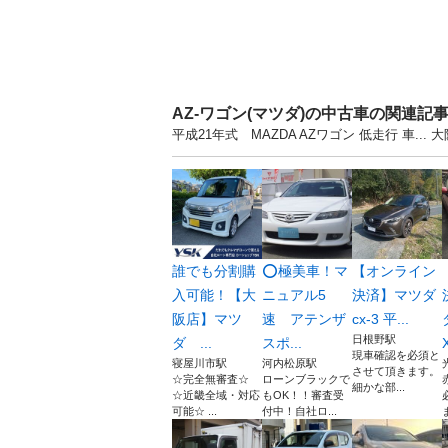
AZ-ワゴン(マツダ)の中古車の関連記
平成21年式 MAZDA AZワゴン 低走行 車.
誰でも分割購
⭕極美車！マ
【オンライン
入可能！【大
ニュアル5
決済】マツダ
阪店】マツ
速 アテンザ
cx-3 平...
日根野駅
ダ ...
スポ...
現車確認を必須と
寝屋川市駅
河内松原駅
させて頂きます。
☆完全無審査☆
ローンブラックで
細かな部...
☆近畿全域・対応
もOK！！審査受
可能☆ ...
付中！自社ロ...