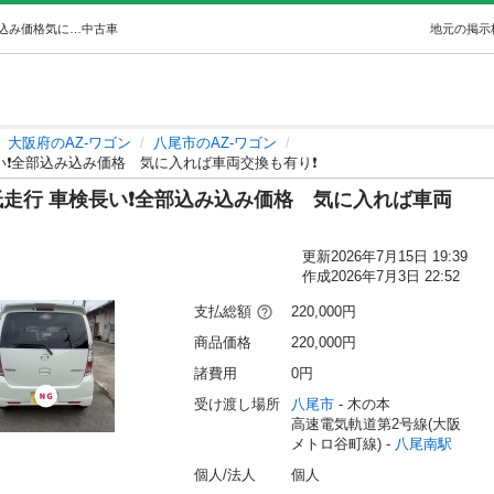
平成21年式MAZDA AZワゴン 低走行 車検長い❗️全部込み込み価格気に入れば車両交換も有り❗️ (ぶーちゃん) 八尾南のAZ-ワゴンの中古車｜ジモティー
中古車
地元の掲示
大阪府のAZ-ワゴン
八尾市のAZ-ワゴン
長い❗️全部込み込み価格 気に入れば車両交換も有り❗️
 低走行 車検長い❗️全部込み込み価格 気に入れば車両
更新
2026年7月15日 19:39
作成
2026年7月3日 22:52
支払総額
220,000円
商品価格
220,000円
諸費用
0円
受け渡し場所
八尾市
 - 木の本
高速電気軌道第2号線(大阪
メトロ谷町線) - 
八尾南駅
個人/法人
個人