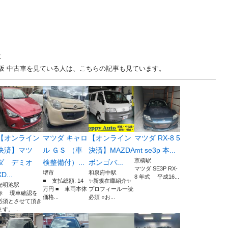
事
.. 大阪 中古車を見ている人は、こちらの記事も見ています。
【オンライン
マツダ キャロ
【オンライン
マツダ RX-8 5
決済】マツ
ル ＧＳ （車
決済】MAZDA
mt se3p 本...
京橋駅
ダ デミオ
検整備付）...
ボンゴバ...
マツダ SE3P RX-
堺市
和泉府中駅
XD...
8 年式 平成16...
■ 支払総額: 14
✨新規在庫紹介✨
光明池駅
万円 ■ 車両本体
プロフィール一読
赤 現車確認を
価格...
必須 ○お...
必須とさせて頂き
ます。 ...