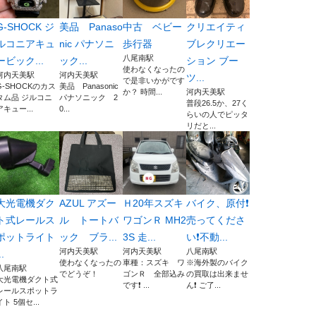
G-SHOCK ジ
美品 Panaso
中古 ベビー
クリエイティ
ルコニアキュ
nic パナソニ
歩行器
ブレクリエー
八尾南駅
ービック...
ック...
ション ブー
使わなくなったの
河内天美駅
河内天美駅
ツ...
で是非いかがです
G-SHOCKのカス
美品 Panasonic
か？ 時間...
河内天美駅
タム品 ジルコニ
パナソニック 2
普段26.5か、27く
アキュー...
0...
らいの人でピッタ
リだと...
大光電機ダク
AZUL アズー
Ｈ20年スズキ
バイク、原付❗️
ト式レールス
ル トートバ
ワゴンＲ MH2
売ってくださ
ポットライト
ック ブラ...
3S 走...
い❗️不動...
河内天美駅
河内天美駅
八尾南駅
..
使わなくなったの
車種：スズキ ワ
※海外製のバイク
八尾南駅
でどうぞ！
ゴンＲ 全部込み
の買取は出来ませ
大光電機ダクト式
です❗️ ...
ん❗️ ご了...
レールスポットラ
イト 5個セ...