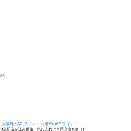
価格
大阪府のAZ-ワゴン
八尾市のAZ-ワゴン
長い❗️全部込み込み価格 気に入れば車両交換も有り❗️