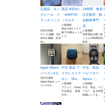
正規品 モン
美品 IKEAの
24時間 格安
クレール ク
「MARTIN
注文販売・軽
ラッチバック
（マルテ...
自動車専門
八尾南駅
...
店...
美品 IKEA イケア
河内天美駅
八尾南駅
椅子10脚セットサ
サイズ 縦幅 約2
営業電話お断り❌
イズ...
40mm 横幅 約32
こちら24時間対応
0m...
格安...
Apple Watch
中古 美品 ワ
中古 美品
シーズン4.5...
イヤレスイヤ
ベビーカー
河内天美駅
ホン Sho...
Aprica（...
Apple Watch シー
八尾南駅
八尾南駅
.
ズン4.5.6....
ブランド：Shokz
中古 美品 ベビ
中古美品 装着
ーカー ある程度
方式：...
綺麗にしてま...