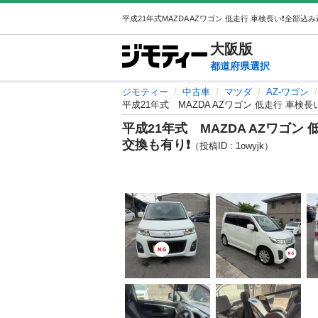
大阪
版
都道府県選択
ジモティー
中古車
マツダ
AZ-ワゴン
平成21年式 MAZDA AZワゴン 低走行 車検
平成21年式 MAZDA AZワゴン
交換も有り❗️
（投稿ID : 1owyjk）