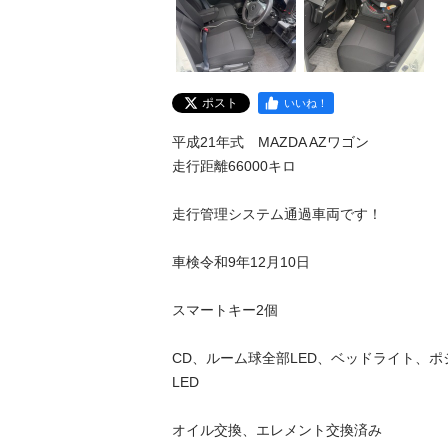
ポスト
いいね！
平成21年式　MAZDA AZワゴン 

走行距離66000キロ

走行管理システム通過車両です！

車検令和9年12月10日

スマートキー2個

CD、ルーム球全部LED、ベッドライト、
LED

オイル交換、エレメント交換済み
