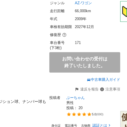
ジャンル
AZ-ワゴン
走行距離
66,000km
年式
2009年
車検有効期限
2027年12月
修復歴
車台番号
171
(下3桁)
お問い合わせの受付は
終了いたしました。
中古車購入ガイド
違反を報告
注意事項
投稿者
ぶーちゃん
ポジション球、ナンバー球も
男性
投稿： 
20
5.0
(
690
)
認証とは
身分証
電話番号
古物商