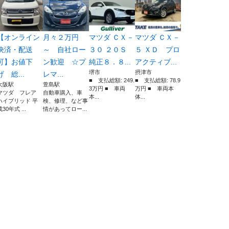
【オンライン
月々２万円
マツダ ＣＸ－
マツダ ＣＸ－
決済・配送
～ 自社ロー
３０ ２０Ｓ
５ ＸＤ プロ
可】お値下
ン歓迎 ☆プ
純正８．８...
アクティブ...
堺市
摂津市
げ 総...
レマ...
■ 支払総額: 249.
■ 支払総額: 78.9
大阪駅
萱島駅
3万円 ■ 車両
万円 ■ 車両本
マツダ フレア
自動車購入、車
本...
体...
ハイブリッド 平
検、修理、など事
成30年式 ...
情があってロー...