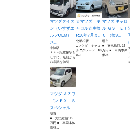
マツダタイタ
☆マツダ キ
マツダ キャロ
ン（いすずエ
ャロル☆車検
ル ＧＳ ＥＴ
ルフOEM）
R10年7月ま...
Ｃ （検9...
北助松駅
堺市
ス...
□マツダ キャロ
■ 支払総額: 15
中津駅
ル □グレード 66
万円 ■ 車両本体
＊＊＊現車確認も
0GL...
価格...
せずに、最初から
非常識な値引...
マツダ ＡＺワ
ゴン ＦＸ－Ｓ
スペシャル...
堺市
■ 支払総額: 15
万円 ■ 車両本体
価格...