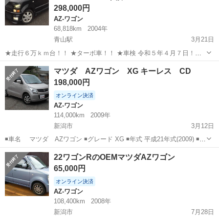
298,000円
AZ-ワゴン
68,818km
2004年
青山駅
3月21日
★走行６万ｋｍ台！！ ★ターボ車！！ ★車検 令和５年４月７日！！
★４ＷＤ！！ 名変後、すぐに乗り出し可能です！ 土日祝日も対応でき
新潟
新潟市
青山駅
AZ-ワゴン
マツダ AZワゴン XG キーレス CD
ますので是非一度、現車確認をお願い致します(^^)/ ...
198,000円
オンライン決済
AZ-ワゴン
114,000km
2009年
新潟市
3月12日
◾️車名 マツダ AZワゴン ◾️グレード XG ◾️年式 平成21年式(2009) ◾️色
ライトピンク ◾️走行距離 114000㎞ ◾️車検 ２年付 ◾️修復歴 なし ※新潟
新潟
新潟市
AZ-ワゴン
ワゴン
22ワゴンRのOEMマツダAZワゴン
ナンバーのみ登録費用込み...
65,000円
オンライン決済
AZ-ワゴン
108,400km
2008年
新潟市
7月28日