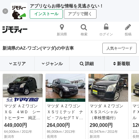
アプリならお得な情報を見逃さない！
インストール
アプリで開く
新潟県
検索
ログイン
投稿
新潟県のAZ-ワゴン(マツダ)の中古車
人気キーワード
エリア
ジャンル
詳細
新着順
マツダ ＡＺワゴン
マツダ ＡＺワゴン
マツダ ＡＺワゴン
マ
ＸＧ ４ＷＤ シー
ＸＳリミテッド ナ
ＸＳスペシャル
Ｆ
トヒーター 純正Ｃ
ビ・フルセグＴＶ・
（車検整備付）
ル
Ｄ 社外アルミホイ
ＤＶＤ再生／スマー
ロ
449,000円
264,000円
290,000円
12
ール （車検整備
トキー＆プッシュス
ー
64,000km / 2011年
86,000km / 2013年
82,547km / 2011年
111
付）
タート／ＥＴＣ／ウ
テ
新潟市
長岡市
新潟市
長野