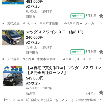
491,000円
AZ-ワゴン
65,000km
2013年
5月31日
提携サイト
新潟市
■ 支払総額: 54.8万円 ■ 車両本体価格： 491,000 円 ■ メーカー
名： マツダ ■ 車種名： ＡＺワゴンカスタムスタイル ■ グレー
新潟
新潟市
AZ-ワゴン
マツダ ＡＺワゴン ＸＴ （検8.10）
ド名： ＸＳリミテッド ４ＷＤ 社外メモリーナビ ＣＤ ＤＶ
240,000円
Ｄ ＵＳＢ ワ...
AZ-ワゴン
79,640km
2009年
3月24日
提携サイト
新発田市
■ 支払総額: 29万円 ■ 車両本体価格： 240,000 円 ■ メーカー
名： マツダ ■ 車種名： ＡＺワゴン ■ グレード名： ＸＴ ■
新潟
新発田市
AZ-ワゴン
【🚙自宅で買える❕❔🚙】マツダ ＡZ-ワゴン
排気量： 660cc ■ ドア枚数： 5D ■ ミッション： AT4速 ■ ...
【🎵完全自社ローン🎵】
549,000円
AZ-ワゴン
47,500km
2012年
新潟市
9月11日
【℡:0120-37-0106】自宅で車が購入できる🎵🗾 (※沖縄/北海道/離島
除く) 今回のお車の詳細はこちらから↓仮審査も◎