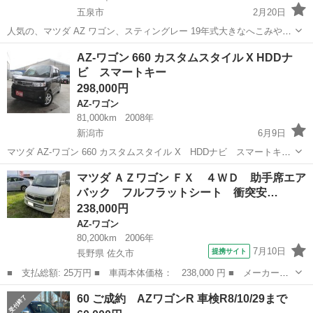
五泉市
2月20日
人気の、マツダ AZ ワゴン、スティングレー 19年式大きなへこみやキ
ズもなく綺麗な方かと思います！ 人気のパープルでおしゃれな感じで
新潟
五泉市
AZ-ワゴン
ワゴン
AZ-ワゴン 660 カスタムスタイル X HDDナ
す！ 内装は汚れの目立ちにくい黒系です。 前のオーナーは女性でした
ビ スマートキー
のであまり刷れもな...
298,000円
AZ-ワゴン
81,000km
2008年
新潟市
6月9日
マツダ AZ-ワゴン 660 カスタムスタイル X HDDナビ スマートキ
ー （ブラック） 本体価格 298,000円 年式(初度登録年):2008(H20) 走行
新潟
新潟市
AZ-ワゴン
法定
マツダ ＡＺワゴン ＦＸ ４ＷＤ 助手席エア
距離:8.1万km 修復歴:なし リサイクル料:リ済...
バック フルフラットシート 衝突安…
238,000円
AZ-ワゴン
80,200km
2006年
7月10日
提携サイト
長野県 佐久市
■ 支払総額: 25万円 ■ 車両本体価格： 238,000 円 ■ メーカー
名： マツダ ■ 車種名： ＡＺワゴン ■ グレード名： ＦＸ ４
長野
佐久市
AZ-ワゴン
60 ご成約 AZワゴンR 車検R8/10/29まで
ＷＤ 助手席エアバック フルフラットシート 衝突安全ボディ 盗