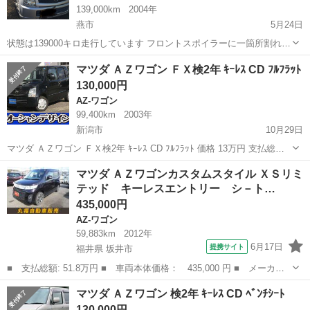
139,000km
2004年
燕市
5月24日
状態は139000キロ走行しています フロントスポイラーに一箇所割れあ
り、左ドアミラーに擦り傷ありです AT車です 車検は2019年12月15日
新潟
燕市
AZ-ワゴン
AT車
マツダ ＡＺワゴン ＦＸ検2年 ｷｰﾚｽ CD ﾌﾙﾌﾗｯﾄ
までです 変更手続き出来る方引き取りに来られる方でお願いします
130,000円
AZ-ワゴン
99,400km
2003年
新潟市
10月29日
マツダ ＡＺワゴン ＦＸ検2年 ｷｰﾚｽ CD ﾌﾙﾌﾗｯﾄ 価格 13万円 支払総額
25万円 車台番号 463 ドア / タイプ 5ドア / 軽自動車 年式 平成15年 10
新潟
新潟市
AZ-ワゴン
フルフラット
マツダ ＡＺワゴンカスタムスタイル ＸＳリミ
月 車検...
テッド キーレスエントリー シ－ト…
435,000円
AZ-ワゴン
59,883km
2012年
6月17日
提携サイト
福井県 坂井市
■ 支払総額: 51.8万円 ■ 車両本体価格： 435,000 円 ■ メーカー
名： マツダ ■ 車種名： ＡＺワゴンカスタムスタイル ■ グレー
福井
坂井市
AZ-ワゴン
マツダ ＡＺワゴン 検2年 ｷｰﾚｽ CD ﾍﾞﾝﾁｼｰﾄ
ド名： ＸＳリミテッド キーレスエントリー シ－トヒ－タ－ ス
130,000円
マ－トキ－ ...