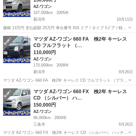
AZ-ワゴン
107,000km
2005年
新潟市
10月11日
価格 13万円 支払総額 25万円 車台番号 815 ドア / タイプ 5ドア / 軽自
動車 年式 平成17年 3月 車検 車検整備付 リサイクル リサイクル料金
新潟
新潟市
AZ-ワゴン
ベージュ
マツダ AZ-ワゴン 660 FA 検2年 キーレス
は預託済で、預託金相当額が価格に含まれています。 ...
CD フルフラット （…
110,000円
AZ-ワゴン
170,000km
2008年
新潟市
9月26日
マツダ AZ-ワゴン 660 FA 検2年 キーレス CD フルフラット （ブラッ
ク） ハッチバック 軽自動車 本体価格 110,000円 支払総額 230,000円
新潟
新潟市
AZ-ワゴン
フルフラット
マツダ AZ-ワゴン 660 FX 検2年 キーレス
年式(初度登録年):2008(H20) 走行距離:...
CD （シルバー） ハ…
150,000円
AZ-ワゴン
96,000km
2004年
三条市
9月26日
マツダ AZ-ワゴン 660 FX 検2年 キーレス CD （シルバー） ハッチバ