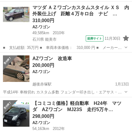
用に！ 免許取り立て学生等の初めの１台に！ 【車名】マツダ AZワ
新潟
新潟市
巻駅
AZ-ワゴン
ワゴン
マツダ ＡＺワゴンカスタムスタイル ＸＳ 内
ゴン（MJ23S） 【グレード】XSリミテッド 特別仕様車 【年式】平
外装仕上げ 距離４万キロ台 ナビ …
成２４年４月 【エンジ...
310,000円
AZ-ワゴン
49,585km
2010年
11月30日
提携サイト
石川県 能美市
■ 支払総額: 35万円 ■ 車両本体価格： 310,000 円 ■ メーカー
名： マツダ ■ 車種名： ＡＺワゴンカスタムスタイル ■ グレー
石川
能美市
AZ-ワゴン
AZワゴン 改造車
ド名： ＸＳ 内外装仕上げ 距離４万キロ台 ナビ ＴＶ プッシ
200,000円
ュスタート オー...
AZ-ワゴン
越後赤塚駅
1月13日
平成14年 車検切れ カスタム多数 フェンダー叩き出し・エアサス・内
装張替・フルエアロ・16インチ6.5Jテンペストダブルビジョン・
新潟
新潟市
越後赤塚駅
AZ-ワゴン
改造車
【コミコミ価格】軽自動車 H24年 マツ
165/45 R16(100km程度走行)・LEDテール・リレー機・シートカバー・
ダ AZワゴン MJ23S 走行5万キ…
左右出しマ...
298,000円
AZ-ワゴン
54,163km
2012年