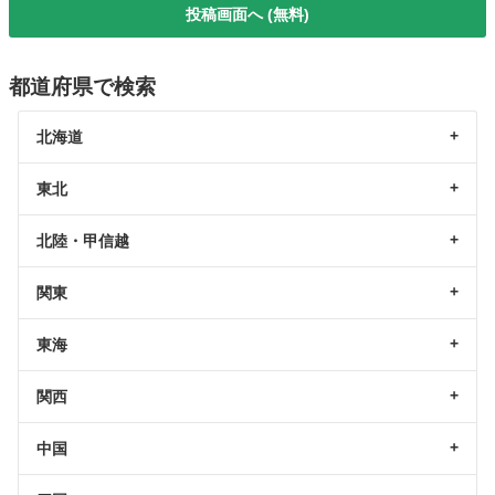
投稿画面へ (無料)
都道府県で検索
北海道
東北
北陸・甲信越
関東
東海
関西
中国