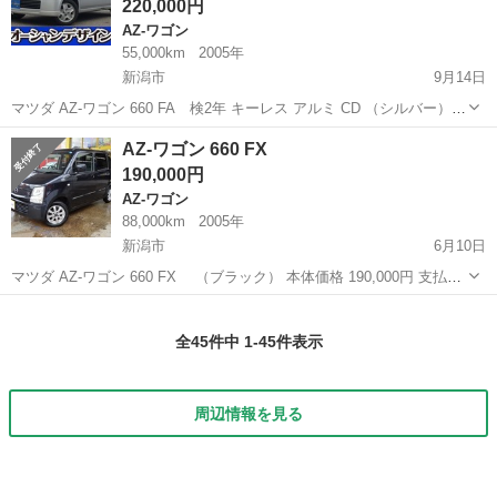
220,000円
AZ-ワゴン
55,000km
2005年
新潟市
9月14日
マツダ AZ-ワゴン 660 FA 検2年 キーレス アルミ CD （シルバー）
ハッチバック 軽自動車 本体価格 220,000円 支払総額 320,000円 年式
新潟
新潟市
AZ-ワゴン
法定
AZ-ワゴン 660 FX
(初度登録年):2005(H17) 走行距離:5.5...
190,000円
AZ-ワゴン
88,000km
2005年
新潟市
6月10日
マツダ AZ-ワゴン 660 FX （ブラック） 本体価格 190,000円 支払総
額 298,000円 年式(初度登録年):2005(H17) 走行距離:8.8万km 修復歴:な
新潟
新潟市
AZ-ワゴン
法定
し リサイクル料:リ済別 車検:車...
全45件中 1-45件表示
周辺情報を見る