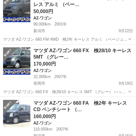
レス アルミ （ベー…
量： 660c...
50,000円
AZ-ワゴン
99,000km
2001年
新潟市
9月22日
マツダ AZ-ワゴン 660 FM 4WD 検2年 キーレス アルミ （ベージュ）
ハッチバック 軽自動車 本体価格 50,000円 支払総額 150,000円 年式
新潟
新潟市
AZ-ワゴン
ベージュ
マツダ AZ-ワゴン 660 FX 検28/10 キーレス
(初度登録年):2001(H13) 走行距離:9.9...
5MT （グレー…
170,000円
AZ-ワゴン
32,000km
2007年
長岡市
9月19日
マツダ AZ-ワゴン 660 FX 検28/10 キーレス 5MT （グレー） ハッチ
バック 軽自動車 本体価格 170,000円 支払総額 260,000円 年式(初度
新潟
長岡市
AZ-ワゴン
マツダ AZ-ワゴン 660 FA 検2年 キーレス
登録年):2007(H19) 走行距離:3.2万...
CD ベンチシート （…
160,000円
AZ-ワゴン
119,000km
2007年
新潟市
9月15日