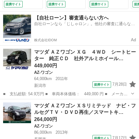
ィンカーミラー／１
レ
提携サイト
提携サイト
提携サイト
提
４インチＡＷ／運転
ト
席シートヒーター／
エ
【自社ローン】審査通らない方へ
（車検整備付）
Ｓ
自社ローンなら「じしゃロン」。他社の審査に通らなか
ル
った方も
ラー
Ad
株式会社IDOM
マツダ ＡＺワゴン ＸＧ ４ＷＤ シートヒー
ター 純正ＣＤ 社外アルミホイール…
449,000円
AZ-ワゴン
64,000km
2011年
7月28日
提携サイト
新潟市
■ 支払総額: 54.9万円 ■ 車両本体価格： 449,000 円 ■ メーカー
名： マツダ ■ 車種名： ＡＺワゴン ■ グレード名： ＸＧ ４
新潟
新潟市
AZ-ワゴン
マツダ ＡＺワゴン ＸＳリミテッド ナビ・フ
ＷＤ シートヒーター 純正ＣＤ 社外アルミホイール ■ 排気
ルセグＴＶ・ＤＶＤ再生／スマートキ…
量： 660c...
264,000円
AZ-ワゴン
86,000km
2013年
7月17日
提携サイト