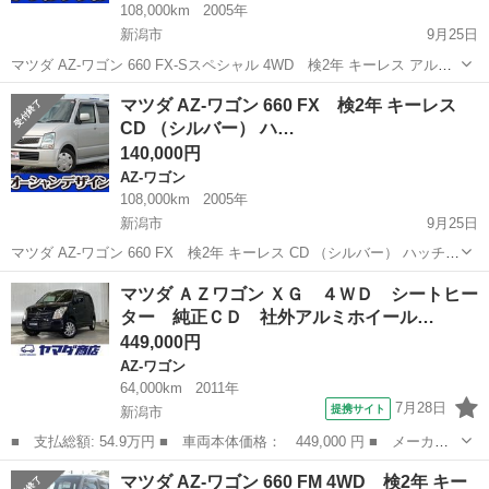
108,000km
2005年
新潟市
9月25日
マツダ AZ-ワゴン 660 FX-Sスペシャル 4WD 検2年 キーレス アル
ミ （ブラック） ハッチバック 軽自動車 本体価格 180,000円 支払総
新潟
新潟市
AZ-ワゴン
法定
マツダ AZ-ワゴン 660 FX 検2年 キーレス
額 300,000円 年式(初度登録年):2005(H17) ...
CD （シルバー） ハ…
140,000円
AZ-ワゴン
108,000km
2005年
新潟市
9月25日
マツダ AZ-ワゴン 660 FX 検2年 キーレス CD （シルバー） ハッチバ
ック 軽自動車 本体価格 140,000円 支払総額 260,000円 年式(初度登
新潟
新潟市
AZ-ワゴン
法定
マツダ ＡＺワゴン ＸＧ ４ＷＤ シートヒー
録年):2005(H17) 走行距離:10.8万km...
ター 純正ＣＤ 社外アルミホイール…
449,000円
AZ-ワゴン
64,000km
2011年
7月28日
提携サイト
新潟市
■ 支払総額: 54.9万円 ■ 車両本体価格： 449,000 円 ■ メーカー
名： マツダ ■ 車種名： ＡＺワゴン ■ グレード名： ＸＧ ４
新潟
新潟市
AZ-ワゴン
マツダ AZ-ワゴン 660 FM 4WD 検2年 キー
ＷＤ シートヒーター 純正ＣＤ 社外アルミホイール ■ 排気