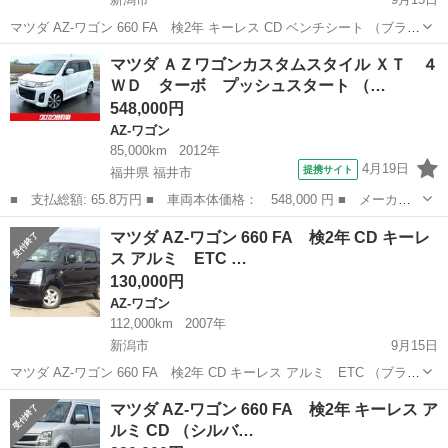
マツダ AZ-ワゴン 660 FA 検2年 キーレス CD ベンチシート （ブラッ
ク） ハッチバック 軽自動車 本体価格 160,000円 支払総額 260,000円
新潟
新潟市
AZ-ワゴン
ベンチシート
マツダ ＡＺワゴンカスタムスタイル ＸＴ ４
年式(初度登録年):2007(H19) 走行距離:...
ＷＤ ターボ プッシュスタート （…
548,000円
AZ-ワゴン
85,000km
2012年
4月19日
提携サイト
福井県 福井市
■ 支払総額: 65.8万円 ■ 車両本体価格： 548,000 円 ■ メーカー
名： マツダ ■ 車種名： ＡＺワゴンカスタムスタイル ■ グレー
福井
福井市
AZ-ワゴン
マツダ AZ-ワゴン 660 FA 検2年 CD キーレ
ド名： ＸＴ ４ＷＤ ターボ プッシュスタート ■ 排気量：
ス アルミ ETC …
660cc ...
130,000円
AZ-ワゴン
112,000km
2007年
新潟市
9月15日
マツダ AZ-ワゴン 660 FA 検2年 CD キーレス アルミ ETC （ブラッ
ク） ハッチバック 軽自動車 本体価格 130,000円 支払総額 250,000円
新潟
新潟市
AZ-ワゴン
法定
マツダ AZ-ワゴン 660 FA 検2年 キーレス ア
年式(初度登録年):2007(H19) 走行距離...
ルミ CD （シルバ…