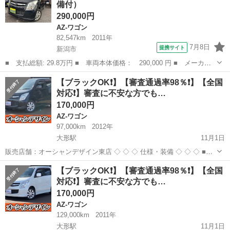
備付）
290,000円
AZ-ワゴン
82,547km
2011年
7月8日
提携サイト
新潟市
■ 支払総額: 29.8万円 ■ 車両本体価格： 290,000 円 ■ メーカー
名： マツダ ■ 車種名： ＡＺワゴン ■ グレード名： ＸＳスペ
新潟
新潟市
AZ-ワゴン
【ブラックOK❗️】【審査通過率98％❗️】【全国
シャル ■ 排気量： 660cc ■ ドア枚数： 5D ■ ミッション： ...
対応❗️】審査に不安な方でも…
170,000円
AZ-ワゴン
97,000km
2012年
大形駅
11月1日
販売店舗：オーシャンデザイン東店 ◇ ◇ ◇ 仕様・装備 ◇ ◇ ◇ ■メ
ーカー：マツダ ■ 車種名：AZ-ワゴン 660 XSスペシャル ■ 修復歴 : な
新潟
新潟市
大形駅
AZ-ワゴン
ワゴン
【ブラックOK❗️】【審査通過率98％❗️】【全国
し ■ 年式(年): 2012年 ■ 走行距...
対応❗️】審査に不安な方でも…
170,000円
AZ-ワゴン
129,000km
2011年
大形駅
11月1日