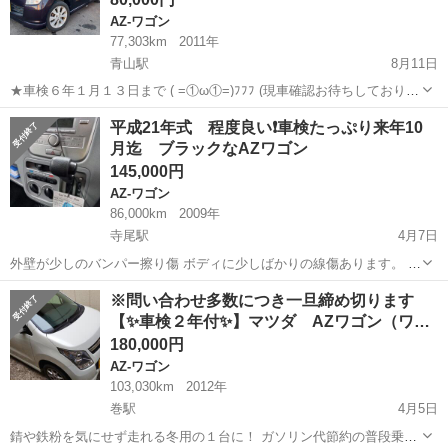
AZ-ワゴン
77,303km
2011年
青山駅
8月11日
★車検６年１月１３日まで ( =①ω①=)ﾌﾌﾌ (現車確認お待ちしておりま
す。) ★走行７．７万ｋｍ台 ★プッシュスタート ( *ˊᵕˋ)σ 凸ﾎﾟﾁｯ
新潟
新潟市
青山駅
AZ-ワゴン
イカ
平成21年式 程度良い❗車検たっぷり来年10
※【Ａ／Ｃ不良】...
月迄 ブラックなAZワゴン
145,000円
AZ-ワゴン
86,000km
2009年
寺尾駅
4月7日
外壁が少しのバンパー擦り傷 ボディに少しばかりの線傷あります。 そ
れ以外はばっちりです。 オイル漏れ無し ミッション良好 ナビゲーシ
新潟
新潟市
寺尾駅
AZ-ワゴン
ミッション
※問い合わせ多数につき一旦締め切ります
ョンはありません。 CDプレイヤーのみです。 画像で確認してくださ
【✨車検２年付✨】マツダ AZワゴン（ワ…
い 2WDです。
180,000円
AZ-ワゴン
103,030km
2012年
巻駅
4月5日
錆や鉄粉を気にせず走れる冬用の１台に！ ガソリン代節約の普段乗り