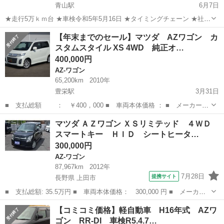
青山駅
6月7日
★走行5万ｋｍ台 ★車検令和5年5月16日 ★タイミングチェーン ★社外
アルミホイール 名変後、すぐに乗り出し可能です！ 土日祝日も対応で
新潟
新潟市
青山駅
AZ-ワゴン
令和5年
【年末までのセール】マツダ AZワゴン カ
きますので是非一度、現車確認をお願い致します(^^)/ ...
スタムスタイル XS 4WD 純正オ…
400,000円
AZ-ワゴン
65,200km
2010年
豊栄駅
3月31日
■ 支払総額 ： ￥400，000 ■ 車両本体価格 ： ■ メーカー
名 ： マツダ ■ 車種名 ： AZワゴン ■ グレード名
新潟
新潟市
豊栄駅
AZ-ワゴン
車両
マツダ ＡＺワゴン ＸＳリミテッド ４ＷＤ
： カスタムスタイル XS 4WD ■ 排気量 ： 660cc ...
スマートキー ＨＩＤ シートヒータ…
300,000円
AZ-ワゴン
87,967km
2012年
7月28日
提携サイト
長野県 上田市
■ 支払総額: 35.5万円 ■ 車両本体価格： 300,000 円 ■ メーカー
名： マツダ ■ 車種名： ＡＺワゴン ■ グレード名： ＸＳリミ
長野
上田市
AZ-ワゴン
【コミコミ価格】軽自動車 H16年式 AZワ
テッド ４ＷＤ スマートキー ＨＩＤ シートヒーター ＤＶＤ
ゴン RR-DI 車検R5.4.7…
ＵＳＢ オー...