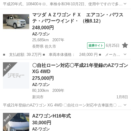
平成20年式、108400キロ、車検令和3年10月2日、使用中ですので多少
距離増えます。 左側リアフェンダーに錆びありですが下廻りはそれほ
新潟
新潟市
AZ-ワゴン
フェンダー
マツダ ＡＺワゴン ＦＸ エアコン・パワス
どでは無く綺麗です。 今度の車検でベルト類を交換して乗るつもりで
テ・パワーウインド・ （検8.12）
したが訳有って手放...
248,000円
AZ-ワゴン
25,685km
2007年
6月25日
提携サイト
長野県 佐久市
■ 支払総額: 39.2万円 ■ 車両本体価格： 248,000 円 ■ メーカー
名： マツダ ■ 車種名： ＡＺワゴン ■ グレード名： ＦＸ エ
長野
佐久市
AZ-ワゴン
〇自社ローン対応〇平成21年登録のAZワゴン
アコン・パワステ・パワーウインド・ ■ 排気量： 660cc ■ ドア枚
XG 4WD
数...
275,000円
AZ-ワゴン
80,100km
2009年
新潟市
1月8日
平成21年登録のAZワゴン XG 4WD 〇自社ローン対応中古車販売〇 ☆
どなたでもローン対応可能☆ １、勤続年数の短い方や
新潟
新潟市
AZ-ワゴン
車両
AZワゴンH16年式
自営業の方 ２、パートをされる主婦の方や派遣社員の方 ３、自己破
30,000円
産...
AZ-ワゴン