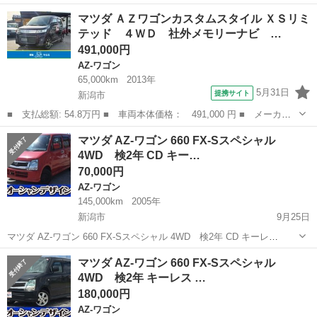
ック 軽自動車 本体価格 150,000円 支払総額 220,000円 年式(初度登
新潟
三条市
AZ-ワゴン
ワゴン
マツダ ＡＺワゴンカスタムスタイル ＸＳリミ
録年):2004(H16) 走行距離:9.6万km ...
テッド ４ＷＤ 社外メモリーナビ …
491,000円
AZ-ワゴン
65,000km
2013年
5月31日
提携サイト
新潟市
■ 支払総額: 54.8万円 ■ 車両本体価格： 491,000 円 ■ メーカー
名： マツダ ■ 車種名： ＡＺワゴンカスタムスタイル ■ グレー
新潟
新潟市
AZ-ワゴン
マツダ AZ-ワゴン 660 FX-Sスペシャル
ド名： ＸＳリミテッド ４ＷＤ 社外メモリーナビ ＣＤ ＤＶ
4WD 検2年 CD キー…
Ｄ ＵＳＢ ワ...
70,000円
AZ-ワゴン
145,000km
2005年
新潟市
9月25日
マツダ AZ-ワゴン 660 FX-Sスペシャル 4WD 検2年 CD キーレ
ス （レッド） ハッチバック 軽自動車 本体価格 70,000円 支払総額
新潟
新潟市
AZ-ワゴン
法定
マツダ AZ-ワゴン 660 FX-Sスペシャル
180,000円 年式(初度登録年):2005(H17) 走行距...
4WD 検2年 キーレス …
180,000円
AZ-ワゴン