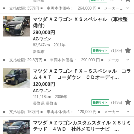
長岡市
■ 支払総額: 35万円 ■ 車両本体価格： 264,000 円 ■ メーカー
名： マツダ ■ 車種名： ＡＺワゴン ■ グレード名： ＸＳリミ
新潟
長岡市
AZ-ワゴン
マツダ ＡＺワゴン ＸＳスペシャル （車検整
テッド ナビ・フルセグＴＶ・ＤＶＤ再生／スマートキー＆プッシュ
備付）
スタート／ＥＴＣ...
290,000円
AZ-ワゴン
82,547km
2011年
7月8日
提携サイト
新潟市
■ 支払総額: 29.8万円 ■ 車両本体価格： 290,000 円 ■ メーカー
名： マツダ ■ 車種名： ＡＺワゴン ■ グレード名： ＸＳスペ
新潟
新潟市
AZ-ワゴン
マツダ ＡＺワゴン ＦＸ－Ｓスペシャル コラ
シャル ■ 排気量： 660cc ■ ドア枚数： 5D ■ ミッション： ...
ム４ＡＴ ローダウン ＣＤオーディ…
120,000円
AZ-ワゴン
111,118km
2006年
7月9日
提携サイト
長野県 長野市
■ 支払総額: 15万円 ■ 車両本体価格： 120,000 円 ■ メーカー
名： マツダ ■ 車種名： ＡＺワゴン ■ グレード名： ＦＸ－Ｓ
長野
長野市
AZ-ワゴン
マツダ ＡＺワゴンカスタムスタイル ＸＳリミ
スペシャル コラム４ＡＴ ローダウン ＣＤオーディオ パワス
テッド ４ＷＤ 社外メモリーナビ …
テ エアコン キー...