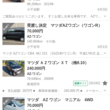
98,200km
2013年
小千谷駅
6月3日
ご観覧ありがとうございます。 すぐお渡し出来る車両です。 AZワゴ
ン 普段乗ってるので今のところ走行になんの 問題もございません。
新潟
小千谷市
小千谷駅
AZ-ワゴン
ワゴン
受渡し決定 マツダAZワゴン（ワゴンR）
車検 Ｒ8年8月 年式Ｈ24 走行 98200キロ シフト AT 色 紫 2wd プ
70,000円
ッシ...
AZ-ワゴン
140,850km
その他
小千谷市
6月1日
マツダ AZワゴン CBA -MJ 21S （SUZUKIワゴンR） 平成17年式 走行
距離14万km SUZUKIエンジンにありがちなベルト鳴きがあります（張
新潟
小千谷市
AZ-ワゴン
ワゴンR
マツダ ＡＺワゴン ＸＴ （検8.10）
り調整すれば治るかもしれません） FF A/T 外装 屋根の...
240,000円
AZ-ワゴン
79,640km
2009年
3月24日
提携サイト
新発田市
■ 支払総額: 29万円 ■ 車両本体価格： 240,000 円 ■ メーカー
名： マツダ ■ 車種名： ＡＺワゴン ■ グレード名： ＸＴ ■
新潟
新発田市
AZ-ワゴン
マツダ AZ ワゴン マニアル 4WD
排気量： 660cc ■ ドア枚数： 5D ■ ミッション： AT4速 ■ ...
70,000円