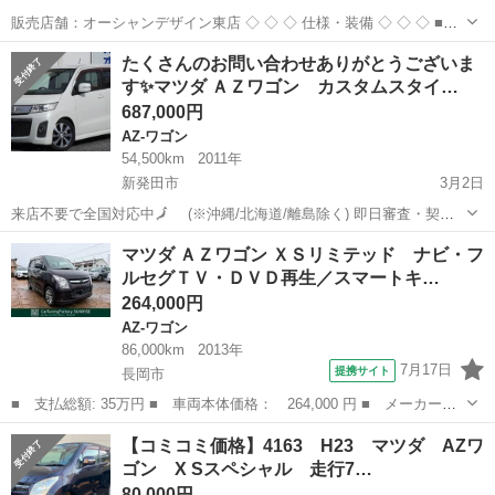
販売店舗：オーシャンデザイン東店 ◇ ◇ ◇ 仕様・装備 ◇ ◇ ◇ ■メ
ーカー：マツダ ■ 車種名：AZ-ワゴン 660 XSスペシャル ■ 修復歴 : な
新潟
新潟市
大形駅
AZ-ワゴン
ワゴン
たくさんのお問い合わせありがとうございま
し ■ 年式(年): 2011年 ■ 走行距...
す✨マツダ ＡＺワゴン カスタムスタイ…
687,000円
AZ-ワゴン
54,500km
2011年
新発田市
3月2日
来店不要で全国対応中🗾 (※沖縄/北海道/離島除く) 即日審査・契約
もできちゃう✨ お車の詳細こちらから↓仮審査もOK👌
新潟
新発田市
AZ-ワゴン
オトロン
マツダ ＡＺワゴン ＸＳリミテッド ナビ・フ
https://www.otoron.jp/lists/detail?carno=036...
ルセグＴＶ・ＤＶＤ再生／スマートキ…
264,000円
AZ-ワゴン
86,000km
2013年
7月17日
提携サイト
長岡市
■ 支払総額: 35万円 ■ 車両本体価格： 264,000 円 ■ メーカー
名： マツダ ■ 車種名： ＡＺワゴン ■ グレード名： ＸＳリミ
新潟
長岡市
AZ-ワゴン
【コミコミ価格】4163 H23 マツダ AZワ
テッド ナビ・フルセグＴＶ・ＤＶＤ再生／スマートキー＆プッシュ
ゴン X Sスペシャル 走行7…
スタート／ＥＴＣ...
80,000円