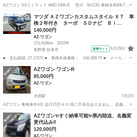
AZワゴン XSリミテッド 4WD 24年式 型式 MJ23S 車検令和9年7月
4日 走行159000キロ 不具合無し ナビTV ドラレコ バックモニター 内
新潟
見附市
見附駅
AZ-ワゴン
ワゴン
マツダ ＡＺワゴンカスタムスタイル ＸＴ 車
装､外装ひどい傷みありません。 現車確認...
検２年付き ターボ ＳＤナビ Ｂｌ…
140,000円
AZ-ワゴン
131,618km
2010年
6月29日
提携サイト
長野県 松本市
■ 支払総額: 27.2万円 ■ 車両本体価格： 140,000 円 ■ メーカー
名： マツダ ■ 車種名： ＡＺワゴンカスタムスタイル ■ グレー
長野
松本市
AZ-ワゴン
AZワゴン ワゴンR
ド名： ＸＴ 車検２年付き ターボ ＳＤナビ Ｂｌｕｅｔｏｏｔ
85,000円
ｈ ＥＴＣ ...
AZ-ワゴン
水原駅
7月2日
AZワゴン 車検来年4月 走行15万キロ 特に不具合ありません。 名義変
更まで2万円預かります。 先に名義変更すれば不要 助手席側窓開かな
新潟
阿賀野市
水原駅
AZ-ワゴン
ワゴンR
AZワゴン✨すぐ納車可能✨県内陸送、名義変
くなったので値下げしました。
更代込み‼️
120,000円
AZ-ワゴン