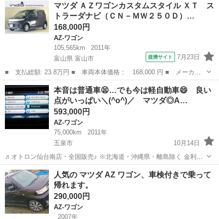
新潟
新潟市
AZ-ワゴン
オトロン
マツダ ＡＺワゴンカスタムスタイル ＸＴ ス
https://www.otoron.jp/lists/detail?carno=...
トラーダナビ（ＣＮ－ＭＷ２５０Ｄ）…
168,000円
AZ-ワゴン
105,565km
2011年
7月23日
提携サイト
富山県 富山市
■ 支払総額: 23.8万円 ■ 車両本体価格： 168,000 円 ■ メーカー
名： マツダ ■ 車種名： ＡＺワゴンカスタムスタイル ■ グレー
富山
富山市
AZ-ワゴン
本音は普通車😫…でも今は軽自動車😄 良い
ド名： ＸＴ ストラーダナビ（ＣＮ－ＭＷ２５０Ｄ） スマートキ
点がいっぱい＼(^o^)／ マツダ◎A…
ー スペアキ...
593,000円
AZ-ワゴン
75,000km
2011年
五泉市
10月14日
♬オトロン仙台南店・全国販売♪ ※北海道・沖縄県・離島除く 金利
0％!!!(^.^)/~~~ ＼今すぐ問合せよう／ 👍Bluetooth👍 ☆ Ａ
新潟
五泉市
AZ-ワゴン
オトロン
人気の マツダ AZ ワゴン、車検付きで乗って
Ｚワゴン カスタムスタイル...
帰れます。
290,000円
AZ-ワゴン
2007年