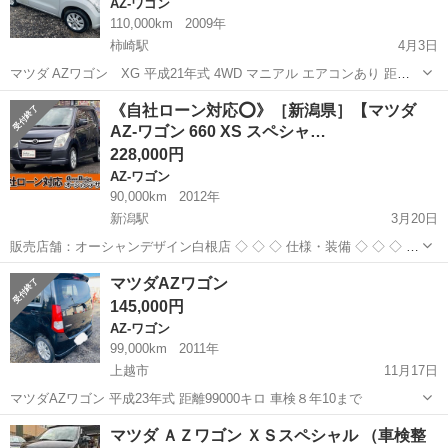
AZ-ワゴン
110,000km
2009年
柿崎駅
4月3日
マツダ AZワゴン XG 平成21年式 4WD マニアル エアコンあり 距離
11万キロ 車検なし 現車確認は、お気軽に 0️⃣8️⃣0️⃣2️⃣4️⃣8️⃣7️⃣4️⃣6️⃣3️⃣5️⃣
新潟
上越市
柿崎駅
AZ-ワゴン
ワゴン
《自社ローン対応⭕️》［新潟県］【マツダ
中村までお問い合わせ下さい。よろし...
AZ-ワゴン 660 XS スペシャ…
228,000円
AZ-ワゴン
90,000km
2012年
新潟駅
3月20日
販売店舗：オーシャンデザイン白根店 ◇ ◇ ◇ 仕様・装備 ◇ ◇ ◇ ■
メーカー：マツダ ■ 車種名：AZ-ワゴン 660 XS スペシャル ■ 修復歴 :
新潟
新潟市
新潟駅
AZ-ワゴン
自社
マツダAZワゴン
なし ■ 年式(年): 2012年 ■ 走...
145,000円
AZ-ワゴン
99,000km
2011年
上越市
11月17日
マツダAZワゴン 平成23年式 距離99000キロ 車検８年10まで
新潟
上越市
AZ-ワゴン
ワゴン
マツダ ＡＺワゴン ＸＳスペシャル （車検整