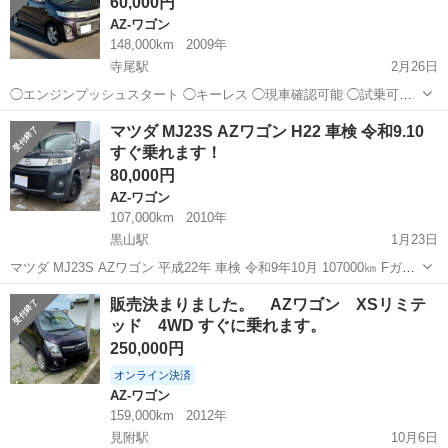
60,000円
難防止システム ...
AZ-ワゴン
148,000km
2009年
寺尾駅
2月26日
◯エンジンプッシュスタート ◯キーレス ◯現車確認可能 ◯試乗可能
現状冬タイヤ（2020年製まだ溝あります） トラブル防止のため名義変
新潟
新潟市
寺尾駅
AZ-ワゴン
ワゴンR
マツダ MJ23S AZワゴン H22 車検 令和9.10
更はこちらで行います。（新潟ナンバー以外になる場合行政書士に依
すぐ乗れます！
頼しますため別途費用頂戴し...
80,000円
AZ-ワゴン
107,000km
2010年
黒山駅
1月23日
マツダ MJ23S AZワゴン 平成22年 車検 令和9年10月 107000㎞ Fガラ
スヒビ すぐ乗れます！
新潟
新潟市
黒山駅
AZ-ワゴン
令和
販売決まりました。 AZワゴン XSリミテ
ッド 4WD すぐに乗れます。
250,000円
オンライン決済
AZ-ワゴン
159,000km
2012年
見附駅
10月6日