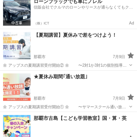
ローンブラックでも車にノレル
かかるため、個人ホームページやジモティ経由でのお申し込みよりも
信販会社でクルマのローンやリースが通らなくてもクル
高い料金設定となってお...
マをご利用いただけるサービスがあります！
Ad
（株）ICT
【夏期講習】夏休みで差をつけよう！
那覇市
7月9日
🌼 アップスの夏期講習受付開始② 🌼 〜2対1か3対1の個別指導〜
元教員と楽しく勉強しよう～❁⃘ こちらの夏期講習は個別指導です！
沖縄
那覇市
受験
夏休み
★夏休み期間｢通い放題｣
講師1人につき生徒は3人までの個別対応となります。 映像授業もつい
ているので、学...
那覇市
7月9日
🌼 アップスの夏期講習受付開始① 🌼 〜サマースクール通い放
題〜 生活リズムが崩れやすい夏休み！ ぜひアップスの夏期講習を利用
沖縄
那覇市
塾
夏休み
那覇市古島【こども学習教室】国・算・英
して、生活リズムも整えながら夏休みを有効的に楽しみましょう🙌🌼
学期・学年の復習予習はもち...