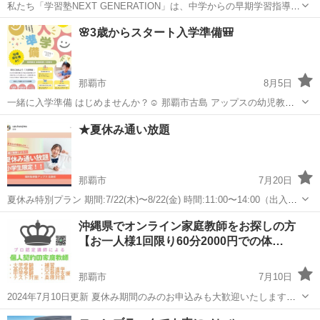
私たち「学習塾NEXT GENERATION」は、中学からの早期学習指導を
通じて、志望大学への進学のお手伝いをいたします。 🎓 中学部コー
沖縄
那覇市
美栄橋駅
塾
無料
🌸3歳からスタート入学準備🎒
スの特長 ①大学受験を見据えた個別指導: 中学生のうちから、大学受
験専門のノウハウ...
那覇市
8月5日
一緒に入学準備 はじめませんか？☺️ 那覇市古島 アップスの幼児教室
✏️𓂃 𓈒𓏸 ３歳から就学前のお子様対象です🌸 夏から秋にかけて入学準
沖縄
那覇市
塾
ひらがな
★夏休み通い放題
備をスタートする方が多く、小学校入学前にひらがなの読み書きがで
きる子は半数以上と...
那覇市
7月20日
夏休み特別プラン 期間:7/22(木)〜8/22(金) 時間:11:00〜14:00（出入自
由・最大3時間受講可能） 内容:国語と算数の復習・予習、つまずきや
沖縄
那覇市
塾
夏休み
沖縄県でオンライン家庭教師をお探しの方
苦手克服、夏休みの宿題 ※こちらのコースはプリントでの学...
【お一人様1回限り60分2000円での体…
那覇市
7月10日
2024年7月10日更新 夏休み期間のみのお申込みも大歓迎いたします🎵
【重要】 ストアカ経由でのお申し込みの場合はシステム利用手数料が
沖縄
那覇市
受験
個人