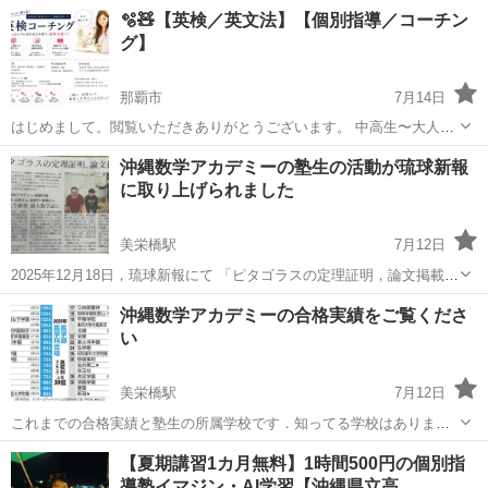
英語レベルの文法の徹底的な説明を行い、基礎から順序良く纏めて、
沖縄
那覇市
塾
レッスン
🫧🧸【英検／英文法】【個別指導／コーチン
整理して理解し身に付けていくことができます。 そして、楽しく簡単
グ】
で日常的にずっと使える英語を学...
那覇市
7月14日
はじめまして。閲覧いただきありがとうございます。 中高生〜大人の
方を対象に、英語の個別指導を行っております。 🏠場所🏠 那覇市、
沖縄
那覇市
家庭教師
英文法
沖縄数学アカデミーの塾生の活動が琉球新報
糸満市、豊見城市、南風原町、八重瀬町の カフェや公共施設等 (その
に取り上げられました
他ご相談に応じます。) ...
美栄橋駅
7月12日
2025年12月18日，琉球新報にて 「ピタゴラスの定理証明，論文掲載」
https://ryukyushimpo.jp/news/education/entry-4880467.html というタ
沖縄
那覇市
美栄橋駅
受験
数学
沖縄数学アカデミーの合格実績をご覧くださ
イトルで...
い
美栄橋駅
7月12日
これまでの合格実績と塾生の所属学校です．知ってる学校はあります
か？ ○大学合格実績（開業2年目） ロンドン大学（UCL）（イギリス，
沖縄
那覇市
美栄橋駅
塾
医学部
【夏期講習1カ月無料】1時間500円の個別指
教育学部）（世界第9位） エディンバラ大学（イギリス，政経学部）
導塾イマジン・AI学習【沖縄県立高…