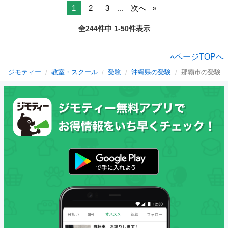
1
2
3
...
次へ
全244件中 1-50件表示
ページTOPへ
ジモティー
教室・スクール
受験
沖縄県の受験
那覇市の受験