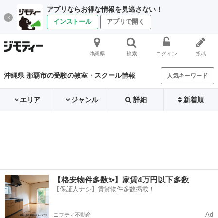
アプリならお得な情報を見逃さない！
インストール
アプリで開く
沖縄県
検索
ログイン
投稿
沖縄県 那覇市の受験の教室・スクール情報
人気キーワード
エリア
ジャンル
詳細
新着順
【格安物件多数✨】家賃4万円以下多数
【保証人ナシ】賃貸物件多数掲載！
Ad
ニフティ不動産