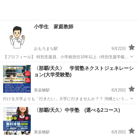
小学生 家庭教師
おもろまち駅
9月22日
【プロフィール】 特別支援員、小学校担任10年以上（特別支援学級担
任の経験有り）。教師を辞めた現在も、子ども向けの運動教室や、子
沖縄
那覇市
おもろまち駅
家庭教師
プロフィール
〈那覇/天久〉 学習塾ネクストジェネレーシ
どもたちと関わる仕事に就いています(^^) これまで培ってきた経験を
ョン(大学受験塾)
活かし、子どもの「苦手」...
美栄橋駅
8月20日
行ける大学よりも「行きたい」大学に行きませんか？？ 沖縄という土
地でも、 自分のワクワクする将来を夢見て、 行きたい大学に進学す
沖縄
那覇市
美栄橋駅
塾
講座
〈那覇/天久〉中学塾 (選べる2コース)
る。 行けるより、行きたい方がせっかくの4年を楽しめますね。
______________...
美栄橋駅
8月20日