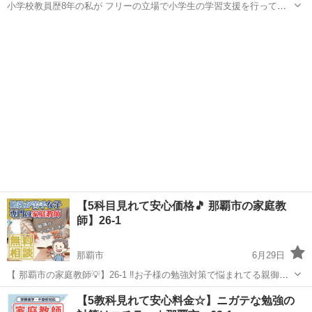
小学校教員歴8年の私が フリーの立場で小学生の学習支援を行ってい
ます。 【こんな子どもに向けて】 ・学校の授業が分かるようになりた
沖縄
那覇市
家庭教師
小学生
い ・基礎基本をしっかり定着させたい ・学習内容を遡って復習したい
【元小学校教員だからこ...
【5科目見れて安心価格🎵 那覇市の家庭教
師】26-1
那覇市
6月29日
【 那覇市の家庭教師💡】26-1 ‼️お子様の勉強対策で悩まれてる親御様
へ‼️ オンライン指導の先生も多数在籍✨ ◯スマホばかりで勉強しな
沖縄
那覇市
家庭教師
【5教科見れて安心料金☆】ニガテな勉強の
い ◯塾に通わせたけど成果が出ない ◯家庭教師に通わせたいけど料金