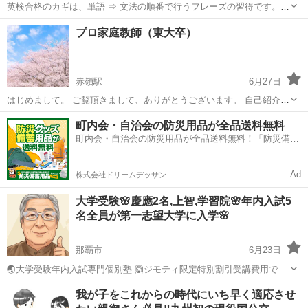
英検合格のカギは、単語 ⇒ 文法の順番で行うフレーズの習得です。
毎日メールで送られてくる英語 ⇔ 日本語のトランスレーションテスト
沖縄
那覇市
家庭教師
プロ家庭教師（東大卒）
に答えていくことによって、正しい文章を自然に習得できるようにな
るコーチングサービスです...
赤嶺駅
6月27日
はじめまして。 ご覧頂きまして、ありがとうございます。 自己紹介を
させて頂きます。 私は東京大学を卒業後、東京大学大学院に進学して
沖縄
那覇市
赤嶺駅
家庭教師
東大卒
町内会・自治会の防災用品が全品送料無料
医学博士号を取得しました。 その後は、医学部予備校や進学塾の講
町内会・自治会の防災用品が全品送料無料！「防災備蓄
師、家庭教師をしてい...
用品ドットコム」
Ad
株式会社ドリームデッサン
大学受験🌸慶應2名,上智,学習院🌸年内入試5
名全員が第一志望大学に入学🌸
那覇市
6月23日
🌏大学受験年内入試専門個別塾 🙆ジモティ限定特別割引受講費用で志
望大学合格まで塾長の完全個人指導をご提供いたします。 ⭕️高校2年
沖縄
那覇市
家庭教師
塾長
我が子をこれからの時代にいち早く適応させ
生の受講生さんの募集枠は１名限りとなりました。 🌸琉球大など合格