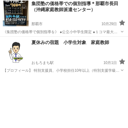
沖縄
那覇市
おもろまち駅
家庭教師
小学
集団塾の価格帯での個別指導＊那覇市長田
どもたちと関わる仕事に就いています(^^) これまで培ってきた経験を
（沖縄家庭教師派遣センター）
活かし、子どもの「苦手」...
那覇市
10月29日
《集団塾の価格帯で個別指導を》 ●公立小中学生限定 ●１コマ最大３
名の少人数 那覇市長田に教室をオープンしました(^^) ＊＊＊＊＊＊＊
沖縄
那覇市
塾
コマ
夏休みの宿題 小学生対象 家庭教師
＊＊＊＊＊＊＊ １コマ700円（税別）で１日２コマ連続での指導...
おもろまち駅
10月1日
【プロフィール】 特別支援員、小学校担任10年以上（特別支援学級担
任の経験有り）。教師を辞めた現在も、子ども向けの運動教室や、子
沖縄
那覇市
おもろまち駅
家庭教師
コマ
どもたちと関わる仕事に就いています(^^) これまで培ってきた経験を
活かし、子どもの「苦手」...