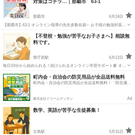
対策はコチラ…｜那覇市 63-1
が高...
那覇市
6月24日
【那覇市】63-1 オンライン指導の先生多数在籍✨ お子様の勉強対策で
悩まれてる親御様へ✉️ 「スマホばかりで勉強しない」「塾に通わせた
沖縄
那覇市
家庭教師
先生
【不登校・勉強が苦手なお子さまへ】相談無
けど成果が出ない」 「家庭教師に通わせたいけど料金が高い」「個人
料です。
契約は先生と...
県庁前駅
6月12日
毎日10分から始められる！続けられるオンライン学習サポート📘 オン
ライン塾 の 沖縄学習育成ゼミ 学びエールです。 「塾は合わなかっ
沖縄
那覇市
県庁前駅
家庭教師
オンライン
町内会・自治会の防災用品が全品送料無料
た」 「やる気が出ない・続かない」 「部活で時間がバラバラ」 「集
町内会・自治会の防災用品が全品送料無料！「防災備蓄
団が苦手」 そん...
用品ドットコム」
Ad
株式会社ドリームデッサン
数学、英語が苦手な生徒募集！
古島駅
5月31日