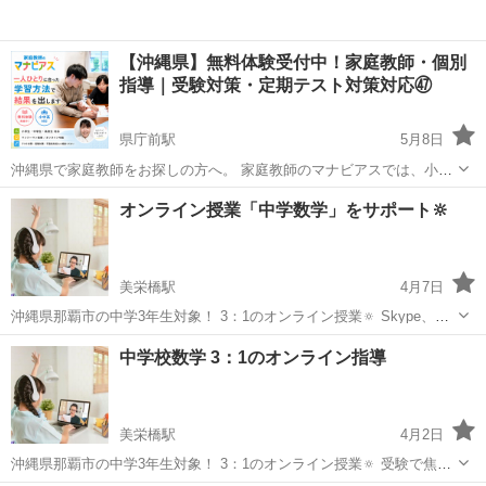
【沖縄県】無料体験受付中！家庭教師・個別
指導｜受験対策・定期テスト対策対応㊼
県庁前駅
5月8日
沖縄県で家庭教師をお探しの方へ。 家庭教師のマナビアスでは、小学
生・中学生・高校生を対象に、無料体験授業を受付中です。 「テスト
沖縄
那覇市
県庁前駅
家庭教師
定期テスト
オンライン授業「中学数学」をサポート🔆
が平均点以下で困っている」 「勉強のやり方が分からない」 「塾や他
の家庭教師で成...
美栄橋駅
4月7日
沖縄県那覇市の中学3年生対象！ 3：1のオンライン授業🔅 Skype、
ZOOMでの予定です。 沖縄県立開邦高校学術探究卒業生が教えます🎵
沖縄
那覇市
美栄橋駅
受験
数学
中学校数学 3：1のオンライン指導
🍀受験で焦っているけどどこの塾がいいかわからない、、 🍀勉強はも
ともと苦手、、 🍀...
美栄橋駅
4月2日
沖縄県那覇市の中学3年生対象！ 3：1のオンライン授業🔅 受験で焦っ
ているけどどこの塾がいいかわからない、、 勉強はもともと苦手、、