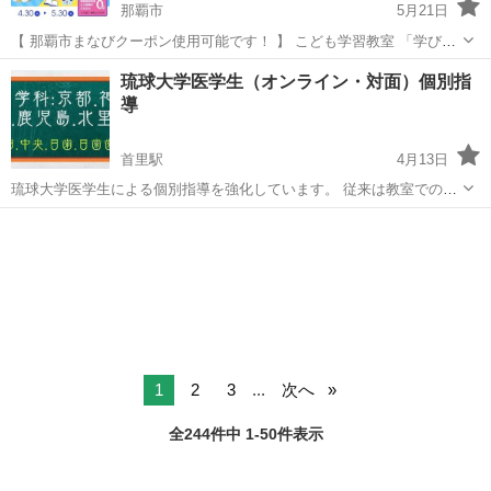
那覇市
5月21日
【 那覇市まなびクーポン使用可能です！ 】 こども学習教室 「学びク
ラス」限定特典始まりました！！！ 🌸春の入会キャンペーン🌸 通常
沖縄
那覇市
塾
無料
琉球大学医学生（オンライン・対面）個別指
22,000円の #入会費が今なら無料 です！ そして、英語もセットでつい
導
てくる！...
首里駅
4月13日
琉球大学医学生による個別指導を強化しています。 従来は教室での対
面による個別指導が主でしたが、 コロナ禍を経て、また琉球大学医学
沖縄
那覇市
首里駅
家庭教師
先生
部西普天間移設に向けて、 『琉医個別』オンライン指導を強化してい
ます。 Zoom、Comiru（...
1
2
3
...
次へ
全244件中 1-50件表示