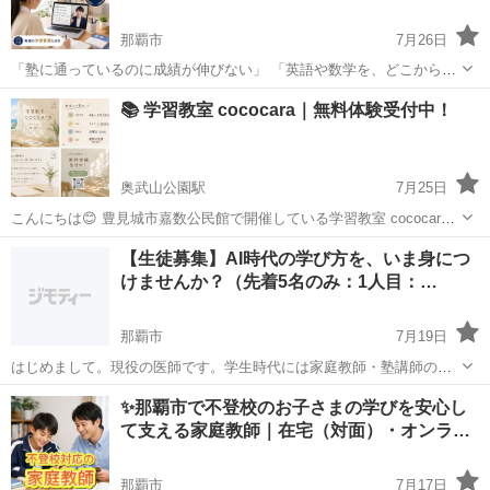
那覇市
7月26日
「塾に通っているのに成績が伸びない」 「英語や数学を、どこからや
り直せばよいか分からない」 「受験に向けて、何をすればよいのか不
沖縄
那覇市
家庭教師
数学
📚 学習教室 cococara｜無料体験受付中！
安」 そのような高校生・浪人生を、完全1対1でサポートしています。
担当...
奥武山公園駅
7月25日
こんにちは😊 豊見城市嘉数公民館で開催している学習教室 cococara
です。 少人数制で、一人ひとりのペースに合わせながら、「わかっ
沖縄
那覇市
奥武山公園駅
塾
公民館
【生徒募集】AI時代の学び方を、いま身につ
た！」「できた！」を増やしていける教室を目指しています🌱 「勉強
けませんか？（先着5名のみ：1人目：…
が苦手…」 「学校の授...
那覇市
7月19日
はじめまして。現役の医師です。学生時代には家庭教師・塾講師の経
験があります。 生成AIが当たり前になった今、これを使わずに学習す
沖縄
那覇市
家庭教師
オンライン
✨那覇市で不登校のお子さまの学びを安心し
るのは本当にもったいない——そう感じたことが、今回の募集のきっ
て支える家庭教師｜在宅（対面）・オンラ…
かけです。かつてプログラミン...
那覇市
7月17日