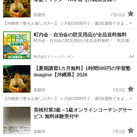
（世界第27位...
那覇市
7月11日
【沖縄県で塾をお探しの方へ】 ☆月額15000円で、週5回通塾できま
す！他では得られないお得なプランです。 ★毎日の勉強を継続するた
沖縄
那覇市
受験
タブレット
町内会・自治会の防災用品が全品送料無料
めの特別な手法がありますので、ぜひお試しください。 ☆9教科に...
町内会・自治会の防災用品が全品送料無料！「防災備蓄
用品ドットコム」
Ad
株式会社ドリームデッサン
【夏期講習1カ月無料】1時間500円の学習塾
imagine【沖縄県】2026
那覇市
7月2日
【沖縄県で塾をお探しの方へ】 ☆月額15000円で、週5回通塾できま
す！他では得られないお得なプランです。 ★毎日の勉強を継続するた
沖縄
那覇市
塾
英検対策3級～1級オンラインコーチングサー
めの特別な手法がありますので、ぜひお試しください。 ☆9教科に...
ビス 無料体験受付中
那覇市
7月1日