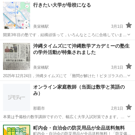
沖縄
那覇市
美栄橋駅
塾
数学
行きたい大学が母校になる
怠けてしまうからちゃんと管理して欲しい、、 そんな子に向けた指導
です。 最大3名の個...
美栄橋駅
3月1日
開業3年目の塾です．結構頑張って，いろんなところに合格していま
す．もし興味がありましたら，一度体験授業を受けに来てください．
沖縄
那覇市
美栄橋駅
受験
金城
沖縄タイムズにて沖縄数学アカデミーの塾生
https://www.mathaca.net/ 2024年度合格 〇ロンドン大学（...
の学外活動が特集されました
美栄橋駅
3月1日
2025年12月24日，沖縄タイムズにて 「難問が解けた！ピタゴラスの定
理を三角比使い証明 豪の専門誌に論文掲載へ」
沖縄
那覇市
美栄橋駅
塾
数学
オンライン家庭教師（当面は数学と英語の
https://www.okinawatimes.co.jp/articles/-/17418...
み）
那覇市
2月1日
本業は予備校の数学講師ですので、幅広く大学入試対策できます。詳
しくは https://www.online-tutor-gyoshin.com をご覧下さい。
沖縄
那覇市
家庭教師
数学
町内会・自治会の防災用品が全品送料無料
町内会・自治会の防災用品が全品送料無料！「防災備蓄