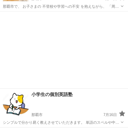
那覇市で、 お子さまの 不登校や学習への不安 を抱えながら、 「周り
は元気に見えるけれど、 この子は今、とても疲れているのかもしれな
沖縄
那覇市
家庭教師
不登校
い」 と感じている 小学生・中学生・高校生の保護者の方へ。 ・人の
多い場所や...
小学生の個別英語塾
那覇市
7月16日
シンプルで分かり易く教えさせていただきます。 単語のスペルや中学