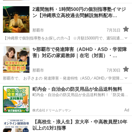
2週間無料・1時間500円の個別指導塾イマジ
ン【沖縄県立高校過去問解説無料配布…
那覇市
7月31日
【沖縄県で個別指導塾をお探しの方へ】 ☆月額15000円で、週5回通塾
できます！他では得られないお得なプランです。 ★毎日の勉強を継続
沖縄
那覇市
塾
オンライン
✨那覇市で発達障害（ADHD・ASD・学習障
するための特別な手法がありますので、ぜひお試しください。 ...
害）対応の家庭教師｜在宅（対面）・…
那覇市
7月30日
那覇市で、 お子さまの 発達障害・発達特性（ASD／ADHD／学習障害
など） に向き合いながら、 「授業のスピードについていけず、理解が
沖縄
那覇市
家庭教師
発達障害
町内会・自治会の防災用品が全品送料無料
浅いまま進んでしまう」 「本人なりに頑張っているのに、勉強がうま
町内会・自治会の防災用品が全品送料無料！「防災備蓄
く噛み合わない...
用品ドットコム」
Ad
株式会社ドリームデッサン
【高校生・浪人生】京大卒・中高教員歴10年
以上の1対1指導