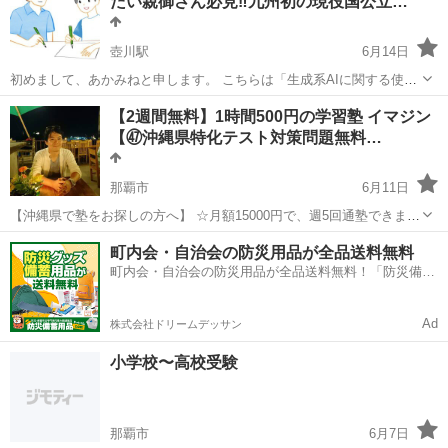
たい親御さん必見‼️九州初の現役国公立…
実績多数 🌸県内、...
壺川駅
6月14日
初めまして、あかみねと申します。 こちらは「生成系AIに関する使い
方・応用・基礎情報」等を網羅的に指導する家庭教師の生徒募集の案
沖縄
那覇市
壺川駅
家庭教師
国公立大学
【2週間無料】1時間500円の学習塾 イマジン
内となっております。良ければ最後までご覧になってくださると幸い
【㊼沖縄県特化テスト対策問題無料…
です。 近年、AI（人工知能）と...
那覇市
6月11日
【沖縄県で塾をお探しの方へ】 ☆月額15000円で、週5回通塾できま
す！他では得られないお得なプランです。 ★毎日の勉強を継続するた
沖縄
那覇市
塾
オンライン
町内会・自治会の防災用品が全品送料無料
めの特別な手法がありますので、ぜひお試しください。 ☆9教科に対
町内会・自治会の防災用品が全品送料無料！「防災備蓄
し...
用品ドットコム」
Ad
株式会社ドリームデッサン
小学校〜高校受験
那覇市
6月7日