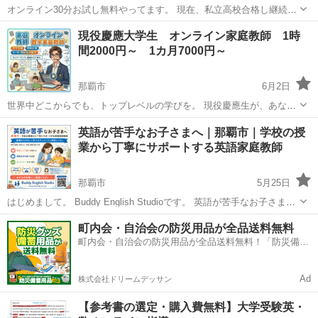
オンライン30分お試し無料やってます。 現在、私立高校合格し継続1
人及び中学生2人と受験勉強中（早めの対応で希望高を目指せます。)
沖縄
那覇市
家庭教師
理科
現役慶應大学生 オンライン家庭教師 1時
英語、数学、理科中心 大手個別指導（ト⭕️イ)などの経験あり、金額
間2000円～ 1カ月7000円～
1/3以下です。 長田...
那覇市
6月2日
世界中どこからでも、トップレベルの学びを。 現役慶應生が、あなた
の専属コーチになる。 1時間2000円～ [サブキャッチコピー] 小学生か
沖縄
那覇市
家庭教師
オンライン
英語が苦手なお子さまへ｜那覇市｜学校の授
ら高校生まで対応！ 日本全国はもちろん、海外駐在・帰国子女のご
業から丁寧にサポートする英語家庭教師
家...
那覇市
5月25日
はじめまして。 Buddy English Studioです。 英語が苦手なお子さま、
学校の授業についていくのが大変になってきた生徒さん向けに、マン
沖縄
那覇市
受験
定期テスト
町内会・自治会の防災用品が全品送料無料
ツーマンで英語をサポートしています。 英語は、最初の基礎が...
町内会・自治会の防災用品が全品送料無料！「防災備蓄
用品ドットコム」
Ad
株式会社ドリームデッサン
【参考書の選定・購入費無料】大学受験英・