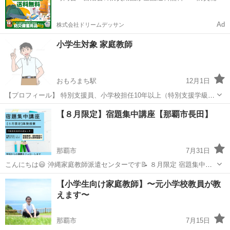
用品ドットコム」
Ad
株式会社ドリームデッサン
小学生対象 家庭教師
おもろまち駅
12月1日
【プロフィール】 特別支援員、小学校担任10年以上（特別支援学級担
任の経験有）。教師を辞めた現在も家庭教師を始め子ども向けの運動
沖縄
那覇市
おもろまち駅
家庭教師
コマ
【８月限定】宿題集中講座【那覇市長田】
教室や、子どもたちと関わる仕事に就いています(^^) これまで培って
きた経験を活かし、子ど...
那覇市
7月31日
こんにちは😃 沖縄家庭教師派遣センターです📝 ８月限定 宿題集中講
座 今年もやります！！ 料金は、個別教室の夏期講習と同じく￥１７４
沖縄
那覇市
塾
センター
【小学生向け家庭教師】〜元小学校教員が教
０（45分×2） 塾生以外のご利用の際は、前払いでお願いしておりま
えます〜
す。 ...
那覇市
7月15日