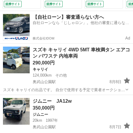
ングストップ オー
ラレコ コーナーセ
Ｃ
提携サイト
提携サイト
提携サイト
提
トライト オートエ
ンサー スマートキ
ア
アコン ドアバイザ
ー ＬＥＤヘッド
転
【自社ローン】審査通らない方へ
ー 横滑り防止装
ＥＴＣ 純正１５イ
手
自社ローンなら「じしゃロン」。他社の審査に通らなか
置 Ｂｌｕｅｔｏｏ
ンチアルミ 車線逸
難
った方も
ｔｈ ＣＤ ＤＶＤ
脱警報 オートライ
突
再生 地デジ （車
ト オートエアコン
検
Ad
株式会社IDOM
検整備付）
（車検整備付）
スズキ キャリイ 4WD 5MT 車検満タン エアコ
ン パワステ 内地車両
290,000円
キャリイ
124,000km
その他
奥武山公園駅
8月8日
スズキ キャリイの出品です。 自分で使用する予定で業者オークション
から仕入れ、車検・整備を行いましたが、事情により手放すことにな
沖縄
豊見城市
奥武山公園駅
キャリイ
ジムニー JA12w
りました。 【車両情報】 ・平成11年式（1999年） ・走行距離 約
350,000円
124,000km ・...
ジムニー
20km
1997年
奥武山公園駅
8月7日