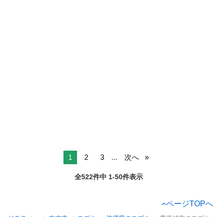
1
2
3
...
次へ
全522件中 1-50件表示
ページTOPへ