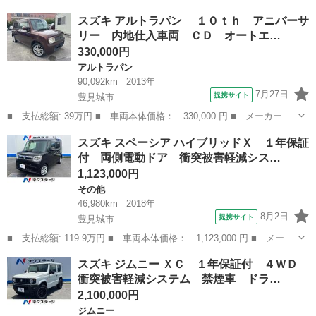
名： スズキ ■ 車種名： ワゴンＲ ■ グレード名： ＦＸ キ
沖縄
豊見城市
ワゴンＲ
スズキ アルトラパン １０ｔｈ アニバーサ
ー ＣＤ 車検整備付き アイドリングストップ 黒 ブラック シ
リー 内地仕入車両 ＣＤ オートエ…
ートヒーター ...
330,000円
アルトラパン
90,092km
2013年
7月27日
提携サイト
豊見城市
■ 支払総額: 39万円 ■ 車両本体価格： 330,000 円 ■ メーカー
名： スズキ ■ 車種名： アルトラパン ■ グレード名： １０
沖縄
豊見城市
アルトラパン
スズキ スペーシア ハイブリッドＸ １年保証
ｔｈ アニバーサリー 内地仕入車両 ＣＤ オートエアコン スマ
付 両側電動ドア 衝突被害軽減シス…
ートキー 社外１...
1,123,000円
その他
46,980km
2018年
8月2日
提携サイト
豊見城市
■ 支払総額: 119.9万円 ■ 車両本体価格： 1,123,000 円 ■ メーカ
ー名： スズキ ■ 車種名： スペーシア ■ グレード名： ハイブ
沖縄
豊見城市
その他
スズキ ジムニー ＸＣ １年保証付 ４ＷＤ
リッドＸ １年保証付 両側電動ドア 衝突被害軽減システム 禁煙
衝突被害軽減システム 禁煙車 ドラ…
車 シー...
2,100,000円
ジムニー