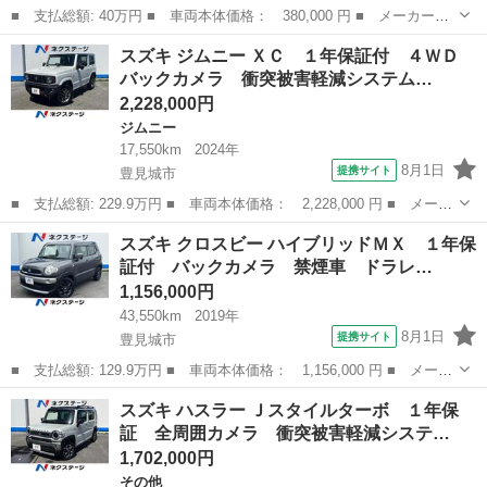
■ 支払総額: 40万円 ■ 車両本体価格： 380,000 円 ■ メーカー
名： スズキ ■ 車種名： ハスラー ■ グレード名： Ｘ 電動格
沖縄
豊見城市
その他
スズキ ジムニー ＸＣ １年保証付 ４ＷＤ
納ミラー、スマートキー、ナビ、バックカメラ、ＥＴＣ、ワンセグ、
バックカメラ 衝突被害軽減システム…
ＣＤ，オイル交換...
2,228,000円
ジムニー
17,550km
2024年
8月1日
提携サイト
豊見城市
■ 支払総額: 229.9万円 ■ 車両本体価格： 2,228,000 円 ■ メーカ
ー名： スズキ ■ 車種名： ジムニー ■ グレード名： ＸＣ １
沖縄
豊見城市
ジムニー
スズキ クロスビー ハイブリッドＭＸ １年保
年保証付 ４ＷＤ バックカメラ 衝突被害軽減システム 禁煙車
証付 バックカメラ 禁煙車 ドラレ…
スマート...
1,156,000円
43,550km
2019年
8月1日
提携サイト
豊見城市
■ 支払総額: 129.9万円 ■ 車両本体価格： 1,156,000 円 ■ メーカ
ー名： スズキ ■ 車種名： クロスビー ■ グレード名： ハイブ
沖縄
豊見城市
スズキ
スズキ ハスラー Ｊスタイルターボ １年保
リッドＭＸ １年保証付 バックカメラ 禁煙車 ドラレコ スマー
証 全周囲カメラ 衝突被害軽減システ…
トキー ...
1,702,000円
その他