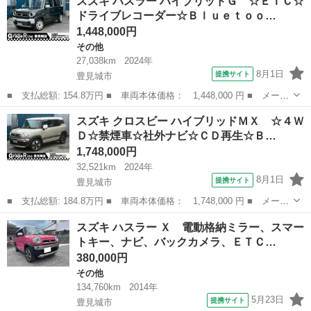
スズキ ハスラー ハイブリッドＧ ☆ＥＴＣ☆
名： Ｘ １年保証付き ナビゲーション 禁煙車 レザー調シー
ドライブレコーダー☆Ｂｌｕｅｔｏｏ…
ト スマートキー ...
1,448,000円
その他
27,038km
2024年
8月1日
提携サイト
豊見城市
■ 支払総額: 154.8万円 ■ 車両本体価格： 1,448,000 円 ■ メーカ
ー名： スズキ ■ 車種名： ハスラー ■ グレード名： ハイブリ
沖縄
豊見城市
その他
スズキ クロスビー ハイブリッドＭＸ ☆４Ｗ
ッドＧ ☆ＥＴＣ☆ドライブレコーダー☆Ｂｌｕｅｔｏｏｔｈ☆禁煙
Ｄ☆禁煙車☆社外ナビ☆ＣＤ再生☆Ｂ…
車☆シー...
1,748,000円
32,521km
2024年
8月1日
提携サイト
豊見城市
■ 支払総額: 184.8万円 ■ 車両本体価格： 1,748,000 円 ■ メーカ
ー名： スズキ ■ 車種名： クロスビー ■ グレード名： ハイブ
沖縄
豊見城市
スズキ
スズキ ハスラー Ｘ 電動格納ミラー、スマー
リッドＭＸ ☆４ＷＤ☆禁煙車☆社外ナビ☆ＣＤ再生☆Ｂｌｕｅｔｏ
トキー、ナビ、バックカメラ、ＥＴＣ…
ｏｔｈ接...
380,000円
その他
134,760km
2014年
5月23日
提携サイト
豊見城市