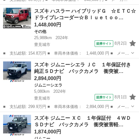
名： スズキ ■ 車種名： ワゴンＲ ■ グレード名： ＦＸオーデ
沖縄
豊見城市
ワゴンＲ
スズキ ハスラー ハイブリッドＧ ☆ＥＴＣ☆
ィオレス Ｒ９／５ キーレス ナビ ＴＶ オートエアコン ＥＴ
ドライブレコーダー☆Ｂｌｕｅｔｏｏ…
Ｃ 運転席エ...
1,448,000円
その他
25,988km
2024年
8月2日
提携サイト
豊見城市
■ 支払総額: 154.8万円 ■ 車両本体価格： 1,448,000 円 ■ メーカ
ー名： スズキ ■ 車種名： ハスラー ■ グレード名： ハイブリ
沖縄
豊見城市
その他
スズキ ジムニーシエラ ＪＣ １年保証付き
ッドＧ ☆ＥＴＣ☆ドライブレコーダー☆Ｂｌｕｅｔｏｏｔｈ☆禁煙
純正ＳＤナビ バックカメラ 衝突被…
車☆シー...
2,894,000円
ジムニーシエラ
5,080km
2024年
8月1日
提携サイト
豊見城市
■ 支払総額: 299.9万円 ■ 車両本体価格： 2,894,000 円 ■ メーカ
ー名： スズキ ■ 車種名： ジムニーシエラ ■ グレード名： Ｊ
沖縄
豊見城市
ジムニーシエラ
スズキ ジムニー ＸＣ １年保証付 ４ＷＤ
Ｃ １年保証付き 純正ＳＤナビ バックカメラ 衝突被害軽減シス
ＳＤナビ バックカメラ 衝突被害軽…
テム 禁...
1,874,000円
ジムニー