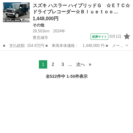
ー名： スズキ ■ 車種名： ハスラー ■ グレード名： ハイブリ
沖縄
豊見城市
その他
スズキ ハスラー ハイブリッドＧ ☆ＥＴＣ☆
ッドＧ ☆ＥＴＣ☆ドライブレコーダー☆Ｂｌｕｅｔｏｏｔｈ☆禁煙
ドライブレコーダー☆Ｂｌｕｅｔｏｏ…
車☆シー...
1,448,000円
その他
28,501km
2024年
8月1日
提携サイト
豊見城市
■ 支払総額: 154.8万円 ■ 車両本体価格： 1,448,000 円 ■ メーカ
ー名： スズキ ■ 車種名： ハスラー ■ グレード名： ハイブリ
沖縄
豊見城市
その他
ッドＧ ☆ＥＴＣ☆ドライブレコーダー☆Ｂｌｕｅｔｏｏｔｈ☆禁煙
車☆シー...
1
2
3
...
次へ
全522件中 1-50件表示