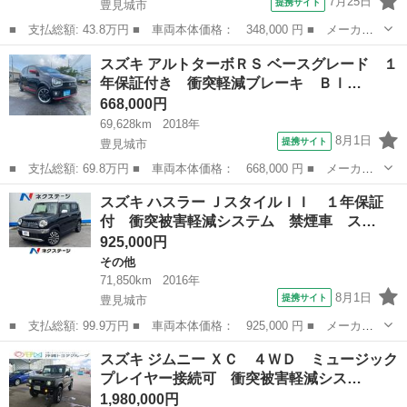
7月25日
提携サイト
豊見城市
■ 支払総額: 43.8万円 ■ 車両本体価格： 348,000 円 ■ メーカー
名： スズキ ■ 車種名： アルト ■ グレード名： Ｌ キーレス
沖縄
豊見城市
アルト
スズキ アルトターボＲＳ ベースグレード １
エントリー サイドバイザー アイドリングストップ オーディオ
年保証付き 衝突軽減ブレーキ Ｂｌ…
シートヒータ...
668,000円
69,628km
2018年
8月1日
提携サイト
豊見城市
■ 支払総額: 69.8万円 ■ 車両本体価格： 668,000 円 ■ メーカー
名： スズキ ■ 車種名： アルトターボＲＳ ■ グレード名： ベ
沖縄
豊見城市
スズキ
スズキ ハスラー ＪスタイルＩＩ １年保証
ースグレード １年保証付き 衝突軽減ブレーキ Ｂｌｕｅｔｏｏｔ
付 衝突被害軽減システム 禁煙車 ス…
ｈ 純正ナビ...
925,000円
その他
71,850km
2016年
8月1日
提携サイト
豊見城市
■ 支払総額: 99.9万円 ■ 車両本体価格： 925,000 円 ■ メーカー
名： スズキ ■ 車種名： ハスラー ■ グレード名： Ｊスタイル
沖縄
豊見城市
その他
スズキ ジムニー ＸＣ ４ＷＤ ミュージック
ＩＩ １年保証付 衝突被害軽減システム 禁煙車 スマートキー
プレイヤー接続可 衝突被害軽減シス…
ＨＩＤヘッド...
1,980,000円