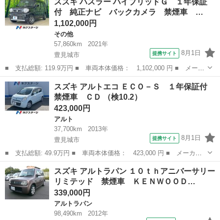
スズキ ハスラー ハイブリッドＧ １年保証
証付 ＳＤナビ 衝突被害軽減システム 禁煙車 スマートキー Ｅ
付 純正ナビ バックカメラ 禁煙車 …
ＴＣ 純正１...
1,102,000円
その他
57,860km
2021年
8月1日
提携サイト
豊見城市
■ 支払総額: 119.9万円 ■ 車両本体価格： 1,102,000 円 ■ メーカ
ー名： スズキ ■ 車種名： ハスラー ■ グレード名： ハイブリ
沖縄
豊見城市
その他
スズキ アルトエコ ＥＣＯ－Ｓ １年保証付
ッドＧ １年保証付 純正ナビ バックカメラ 禁煙車 コーナーセ
禁煙車 ＣＤ （検10.2）
ンサー ...
423,000円
アルト
37,700km
2013年
8月1日
提携サイト
豊見城市
■ 支払総額: 49.9万円 ■ 車両本体価格： 423,000 円 ■ メーカー
名： スズキ ■ 車種名： アルトエコ ■ グレード名： ＥＣＯ－
沖縄
豊見城市
アルト
スズキ アルトラパン １０ｔｈアニバーサリー
Ｓ １年保証付 禁煙車 ＣＤ ■ 排気量： 660cc ■ ドア枚数：
リミテッド 禁煙車 ＫＥＮＷＯＯＤ…
5...
339,000円
アルトラパン
98,490km
2012年