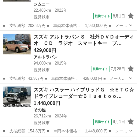
ジムニー
22,483km
2022年
8月1日
提携サイト
豊見城市
■ 支払総額: 202.8万円 ■ 車両本体価格： 1,980,000 円 ■ メーカ
ー名： スズキ ■ 車種名： ジムニー ■ グレード名： ＸＣ ４
沖縄
豊見城市
ジムニー
スズキ アルトラパン Ｓ 社外ＤＶＤオーディ
ＷＤ ミュージックプレイヤー接続可 衝突被害軽減システム ＥＴ
オ ＣＤ ラジオ スマートキー プ…
Ｃ ドラ...
429,000円
アルトラパン
94,000km
2015年
7月28日
提携サイト
豊見城市
■ 支払総額: 43.9万円 ■ 車両本体価格： 429,000 円 ■ メーカー
名： スズキ ■ 車種名： アルトラパン ■ グレード名： Ｓ 社
沖縄
豊見城市
アルトラパン
スズキ ハスラー ハイブリッドＧ ☆ＥＴＣ☆
外ＤＶＤオーディオ ＣＤ ラジオ スマートキー プッシュスター
ドライブレコーダー☆Ｂｌｕｅｔｏｏ…
ト 電動格納...
1,448,000円
その他
26,712km
2024年
8月1日
提携サイト
豊見城市
■ 支払総額: 154.8万円 ■ 車両本体価格： 1,448,000 円 ■ メーカ