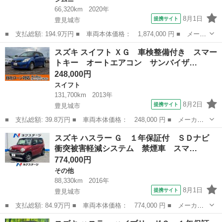
66,320km
2020年
8月1日
提携サイト
豊見城市
■ 支払総額: 194.9万円 ■ 車両本体価格： 1,874,000 円 ■ メーカ
ー名： スズキ ■ 車種名： ジムニー ■ グレード名： ＸＣ １
沖縄
豊見城市
ジムニー
スズキ スイフト ＸＧ 車検整備付き スマー
年保証付 ４ＷＤ ＳＤナビ バックカメラ 衝突被害軽減システ
トキー オートエアコン サンバイザ…
ム 禁煙車...
248,000円
スイフト
131,700km
2013年
8月2日
提携サイト
豊見城市
■ 支払総額: 39.8万円 ■ 車両本体価格： 248,000 円 ■ メーカー
名： スズキ ■ 車種名： スイフト ■ グレード名： ＸＧ 車検
沖縄
豊見城市
スイフト
スズキ ハスラー Ｇ １年保証付 ＳＤナビ
整備付き スマートキー オートエアコン サンバイザー 青 ブル
衝突被害軽減システム 禁煙車 スマ…
ー 運転席...
774,000円
その他
88,330km
2016年
8月1日
提携サイト
豊見城市
■ 支払総額: 84.9万円 ■ 車両本体価格： 774,000 円 ■ メーカー
名： スズキ ■ 車種名： ハスラー ■ グレード名： Ｇ １年保
沖縄
豊見城市
その他