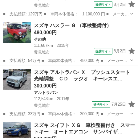
8月2日
提携サイト
豊見城市
■ 支払総額: 129万円 ■ 車両本体価格： 1,190,000 円 ■ メーカー
名： スズキ ■ 車種名： スペーシアカスタム ■ グレード名：
沖縄
豊見城市
その他
スズキ ハスラー Ｇ （車検整備付）
ハイブリッドＸＳターボ ■ 排気量： 660cc ■ ドア枚数： 5D ...
480,000円
その他
111,687km
2015年
8月2日
提携サイト
豊見城市
■ 支払総額: 54万円 ■ 車両本体価格： 480,000 円 ■ メーカー
名： スズキ ■ 車種名： ハスラー ■ グレード名： Ｇ ■ 排気
沖縄
豊見城市
その他
スズキ アルトラパン Ｘ プッシュスタート
量： 660cc ■ ドア枚数： 5D ■ ミッション： CVT ■ 店舗P...
光軸調整 ＣＤ ラジオ キーレスエ…
300,000円
アルトラパン
112,543km
2011年
7月25日
提携サイト
豊見城市
■ 支払総額: 33万円 ■ 車両本体価格： 300,000 円 ■ メーカー
名： スズキ ■ 車種名： アルトラパン ■ グレード名： Ｘ プ
沖縄
豊見城市
アルトラパン
スズキ スイフト ＸＧ 車検整備付き スマー
ッシュスタート 光軸調整 ＣＤ ラジオ キーレスエントリー ス
トキー オートエアコン サンバイザ…
マートキー 電動...