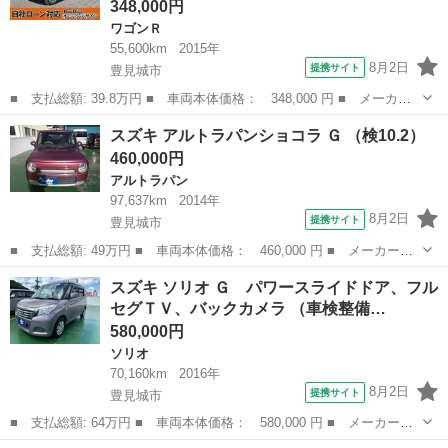
348,000円
ワゴンＲ
55,600km
2015年
8月2日
提携サイト
豊見城市
■ 支払総額: 39.8万円 ■ 車両本体価格： 348,000 円 ■ メーカー
名： スズキ ■ 車種名： ワゴンＲ ■ グレード名： ＦＸオーデ
沖縄
豊見城市
ワゴンＲ
スズキ アルトラパンショコラ Ｇ （検10.2）
ィオレス Ｒ９／５ キーレス ナビ ＴＶ オートエアコン ＥＴ
460,000円
Ｃ 運転席エ...
アルトラパン
97,637km
2014年
8月2日
提携サイト
豊見城市
■ 支払総額: 49万円 ■ 車両本体価格： 460,000 円 ■ メーカー
名： スズキ ■ 車種名： アルトラパンショコラ ■ グレード
沖縄
豊見城市
アルトラパン
スズキ ソリオ Ｇ パワースライドドア、フル
名： Ｇ ■ 排気量： 660cc ■ ドア枚数： 5D ■ ミッション：
セグＴＶ、バックカメラ （車検整備…
CVT...
580,000円
ソリオ
70,160km
2016年
8月2日
提携サイト
豊見城市
■ 支払総額: 64万円 ■ 車両本体価格： 580,000 円 ■ メーカー
名： スズキ ■ 車種名： ソリオ ■ グレード名： Ｇ パワース