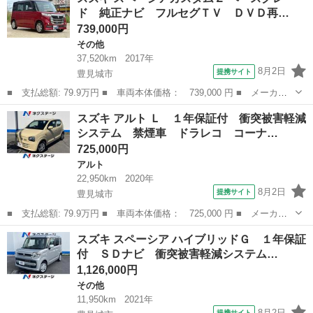
ド 純正ナビ フルセグＴＶ ＤＶＤ再…
ワーステアリング...
739,000円
その他
37,520km
2017年
8月2日
提携サイト
豊見城市
■ 支払総額: 79.9万円 ■ 車両本体価格： 739,000 円 ■ メーカー
名： スズキ ■ 車種名： スペーシアカスタムＺ ■ グレード
沖縄
豊見城市
その他
スズキ アルト Ｌ １年保証付 衝突被害軽減
名： ベースグレード 純正ナビ フルセグＴＶ ＤＶＤ再生 Ｂｌ
システム 禁煙車 ドラレコ コーナ…
ｕｅｔｏｏｔｈ ...
725,000円
アルト
22,950km
2020年
8月2日
提携サイト
豊見城市
■ 支払総額: 79.9万円 ■ 車両本体価格： 725,000 円 ■ メーカー
名： スズキ ■ 車種名： アルト ■ グレード名： Ｌ １年保証
沖縄
豊見城市
アルト
スズキ スペーシア ハイブリッドＧ １年保証
付 衝突被害軽減システム 禁煙車 ドラレコ コーナーセンサー
付 ＳＤナビ 衝突被害軽減システム…
車線逸脱警報...
1,126,000円
その他
11,950km
2021年
8月2日
提携サイト