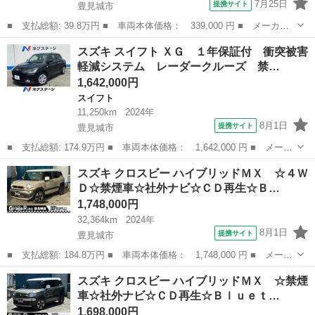
7月25日
提携サイト
豊見城市
■ 支払総額: 39.8万円 ■ 車両本体価格： 339,000 円 ■ メーカー
名： スズキ ■ 車種名： アルトラパン ■ グレード名： １０ｔ
沖縄
豊見城市
アルトラパン
スズキ スイフト ＸＧ １年保証付 衝突被害
ｈアニバーサリーリミテッド 禁煙車 ＫＥＮＷＯＯＤナビ・ＴＶ・
軽減システム レーダークルーズ 禁…
リアカメラ ...
1,642,000円
スイフト
11,250km
2024年
8月1日
提携サイト
豊見城市
■ 支払総額: 174.9万円 ■ 車両本体価格： 1,642,000 円 ■ メーカ
ー名： スズキ ■ 車種名： スイフト ■ グレード名： ＸＧ １
沖縄
豊見城市
スイフト
スズキ クロスビー ハイブリッドＭＸ ☆４Ｗ
年保証付 衝突被害軽減システム レーダークルーズ 禁煙車 コー
Ｄ☆禁煙車☆社外ナビ☆ＣＤ再生☆Ｂ…
ナーセン...
1,748,000円
32,364km
2024年
8月1日
提携サイト
豊見城市
■ 支払総額: 184.8万円 ■ 車両本体価格： 1,748,000 円 ■ メーカ
ー名： スズキ ■ 車種名： クロスビー ■ グレード名： ハイブ
沖縄
豊見城市
スズキ
スズキ クロスビー ハイブリッドＭＸ ☆禁煙
リッドＭＸ ☆４ＷＤ☆禁煙車☆社外ナビ☆ＣＤ再生☆Ｂｌｕｅｔｏ
車☆社外ナビ☆ＣＤ再生☆Ｂｌｕｅｔ…
ｏｔｈ接...
1,698,000円