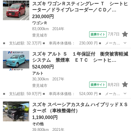
沖縄
豊見城市
ソリオ
スズキ ワゴンＲスティングレー Ｔ シートヒ
ライドドア、フルセグＴＶ、バックカメラ ■ 排気量： 1200cc ■
ーター／ドライブレコーダー／ＣＤ／…
ドア枚...
230,000円
ワゴンＲ
83,000km
2014年
7月7日
提携サイト
豊見城市
■ 支払総額: 32.3万円 ■ 車両本体価格： 230,000 円 ■ メーカー
名： スズキ ■ 車種名： ワゴンＲスティングレー ■ グレード
沖縄
豊見城市
ワゴンＲ
スズキ アルト Ｓ １年保証付 衝突被害軽減
名： Ｔ シートヒーター／ドライブレコーダー／ＣＤ／ＤＶＤ／ミ
システム 禁煙車 ＥＴＣ シートヒ…
ュージックプレ...
524,000円
アルト
30,300km
2017年
8月2日
提携サイト
豊見城市
■ 支払総額: 59.9万円 ■ 車両本体価格： 524,000 円 ■ メーカー
名： スズキ ■ 車種名： アルト ■ グレード名： Ｓ １年保証
沖縄
豊見城市
アルト
スズキ スペーシアカスタム ハイブリッドＸＳ
付 衝突被害軽減システム 禁煙車 ＥＴＣ シートヒーター オー
ターボ （車検整備付）
ディオ アイ...
1,190,000円
その他
39,800km
2021年