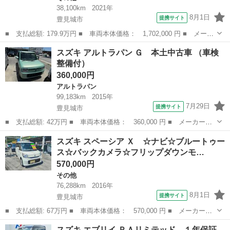
38,100km
2021年
8月1日
提携サイト
豊見城市
■ 支払総額: 179.9万円 ■ 車両本体価格： 1,702,000 円 ■ メーカ
ー名： スズキ ■ 車種名： ハスラー ■ グレード名： Ｊスタイ
沖縄
豊見城市
その他
スズキ アルトラパン Ｇ 本土中古車 （車検
ルターボ １年保証 全周囲カメラ 衝突被害軽減システム レーダ
整備付）
ークルー...
360,000円
アルトラパン
99,183km
2015年
7月29日
提携サイト
豊見城市
■ 支払総額: 42万円 ■ 車両本体価格： 360,000 円 ■ メーカー
名： スズキ ■ 車種名： アルトラパン ■ グレード名： Ｇ 本
沖縄
豊見城市
アルトラパン
スズキ スペーシア Ｘ ☆ナビ☆ブルートゥー
土中古車 ■ 排気量： 660cc ■ ドア枚数： 5D ■ ミッション：
ス☆バックカメラ☆フリップダウンモ…
A...
570,000円
その他
76,288km
2016年
8月1日
提携サイト
豊見城市
■ 支払総額: 67万円 ■ 車両本体価格： 570,000 円 ■ メーカー
名： スズキ ■ 車種名： スペーシア ■ グレード名： Ｘ ☆ナ
沖縄
豊見城市
その他
スズキ エブリイ ＰＡリミテッド １年保証