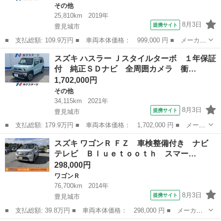
その他
25,810km
2019年
8月3日
提携サイト
豊見城市
■ 支払総額: 109.9万円 ■ 車両本体価格： 999,000 円 ■ メーカー
名： スズキ ■ 車種名： スペーシア ■ グレード名： ハイブリ
沖縄
豊見城市
その他
スズキ ハスラー Ｊスタイルターボ １年保証
ッドＧ １年保証付 ＳＤナビ 禁煙車 ドライブレコーダー スマ
付 純正ＳＤナビ 全周囲カメラ 衝…
ートキー ...
1,702,000円
その他
34,115km
2021年
8月3日
提携サイト
豊見城市
■ 支払総額: 179.9万円 ■ 車両本体価格： 1,702,000 円 ■ メーカ
ー名： スズキ ■ 車種名： ハスラー ■ グレード名： Ｊスタイ
沖縄
豊見城市
その他
スズキ ワゴンＲ ＦＺ 車検整備付き ナビ
ルターボ １年保証付 純正ＳＤナビ 全周囲カメラ 衝突被害軽減
テレビ Ｂｌｕｅｔｏｏｔｈ スマー…
システム...
298,000円
ワゴンＲ
76,700km
2014年
8月3日
提携サイト
豊見城市
■ 支払総額: 39.8万円 ■ 車両本体価格： 298,000 円 ■ メーカー
名： スズキ ■ 車種名： ワゴンＲ ■ グレード名： ＦＺ 車検