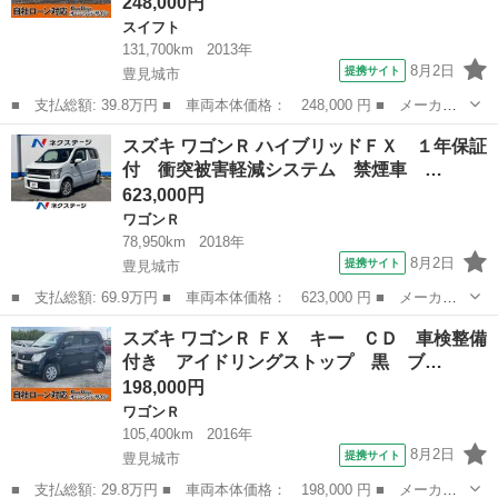
248,000円
スイフト
131,700km
2013年
8月2日
提携サイト
豊見城市
■ 支払総額: 39.8万円 ■ 車両本体価格： 248,000 円 ■ メーカー
名： スズキ ■ 車種名： スイフト ■ グレード名： ＸＧ 車検
沖縄
豊見城市
スイフト
スズキ ワゴンＲ ハイブリッドＦＸ １年保証
整備付き スマートキー オートエアコン サンバイザー 青 ブル
付 衝突被害軽減システム 禁煙車 …
ー 運転席...
623,000円
ワゴンＲ
78,950km
2018年
8月2日
提携サイト
豊見城市
■ 支払総額: 69.9万円 ■ 車両本体価格： 623,000 円 ■ メーカー
名： スズキ ■ 車種名： ワゴンＲ ■ グレード名： ハイブリッ
沖縄
豊見城市
ワゴンＲ
スズキ ワゴンＲ ＦＸ キー ＣＤ 車検整備
ドＦＸ １年保証付 衝突被害軽減システム 禁煙車 シートヒータ
付き アイドリングストップ 黒 ブ…
ー スマート...
198,000円
ワゴンＲ
105,400km
2016年
8月2日
提携サイト
豊見城市
■ 支払総額: 29.8万円 ■ 車両本体価格： 198,000 円 ■ メーカー