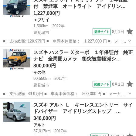
ビ☆ブルートゥース☆バックカメラ☆フリップダウンモニター☆フル
付 禁煙車 オートライト アイドリン…
セグＴＶ☆両側パ...
1,227,000円
エブリイ
1,500km
2022年
8月1日
提携サイト
豊見城市
■ 支払総額: 129.9万円 ■ 車両本体価格： 1,227,000 円 ■ メーカ
ー名： スズキ ■ 車種名： エブリイ ■ グレード名： ＰＡリミ
沖縄
豊見城市
エブリイ
スズキ ハスラー Ｘターボ １年保証付 純正
テッド １年保証付 禁煙車 オートライト アイドリングストッ
ナビ 全周囲カメラ 衝突被害軽減シ…
プ 横滑り...
800,000円
その他
90,550km
2017年
8月1日
提携サイト
豊見城市
■ 支払総額: 89.9万円 ■ 車両本体価格： 800,000 円 ■ メーカー
名： スズキ ■ 車種名： ハスラー ■ グレード名： Ｘターボ
沖縄
豊見城市
その他
スズキ アルト Ｌ キーレスエントリー サイ
１年保証付 純正ナビ 全周囲カメラ 衝突被害軽減システム 禁煙
ドバイザー アイドリングストップ …
車 ドラレコ...
348,000円
アルト
37,017km
2017年