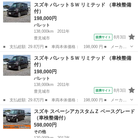
沖縄
豊見城市
ワゴンＲ
スズキ パレットＳＷ リミテッド （車検整備
整備付き ナビ テレビ Ｂｌｕｅｔｏｏｔｈ スマートキー プッ
付）
シュスタート...
198,000円
パレット
138,000km
2011年
8月3日
提携サイト
豊見城市
■ 支払総額: 29.8万円 ■ 車両本体価格： 198,000 円 ■ メーカー
名： スズキ ■ 車種名： パレットＳＷ ■ グレード名： リミテ
沖縄
豊見城市
パレット
スズキ パレットＳＷ リミテッド （車検整備
ッド ■ 排気量： 660cc ■ ドア枚数： 5D ■ ミッション： C...
付）
198,000円
パレット
138,000km
2011年
8月3日
提携サイト
豊見城市
■ 支払総額: 29.8万円 ■ 車両本体価格： 198,000 円 ■ メーカー
名： スズキ ■ 車種名： パレットＳＷ ■ グレード名： リミテ
沖縄
豊見城市
パレット
スズキ スペーシアカスタムＺ ベースグレード
ッド ■ 排気量： 660cc ■ ドア枚数： 5D ■ ミッション： C...
（車検整備付）
598,000円
その他
120,000km
2017年