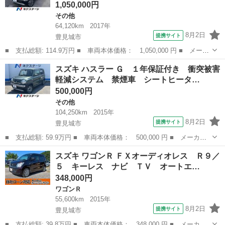
1,050,000円
その他
64,120km
2017年
8月2日
提携サイト
豊見城市
■ 支払総額: 114.9万円 ■ 車両本体価格： 1,050,000 円 ■ メーカ
ー名： スズキ ■ 車種名： ハスラー ■ グレード名： Ｊスタイ
沖縄
豊見城市
その他
スズキ ハスラー Ｇ １年保証付き 衝突被害
ルＩＩ １年保証付 衝突被害軽減システム 禁煙車 スマートキ
軽減システム 禁煙車 シートヒータ…
ー ＨＩＤ...
500,000円
その他
104,250km
2015年
8月2日
提携サイト
豊見城市
■ 支払総額: 59.9万円 ■ 車両本体価格： 500,000 円 ■ メーカー
名： スズキ ■ 車種名： ハスラー ■ グレード名： Ｇ １年保
沖縄
豊見城市
その他
スズキ ワゴンＲ ＦＸオーディオレス Ｒ９／
証付き 衝突被害軽減システム 禁煙車 シートヒーター オートエ
５ キーレス ナビ ＴＶ オートエ…
アコン ＣＤ...
348,000円
ワゴンＲ
55,600km
2015年
8月2日
提携サイト
豊見城市
■ 支払総額: 39.8万円 ■ 車両本体価格： 348,000 円 ■ メーカー