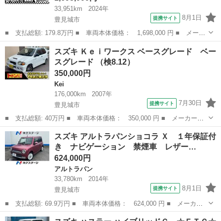
33,951km
2024年
8月1日
提携サイト
豊見城市
■ 支払総額: 179.8万円 ■ 車両本体価格： 1,698,000 円 ■ メーカ
ー名： スズキ ■ 車種名： クロスビー ■ グレード名： ハイブ
沖縄
豊見城市
スズキ
スズキ Ｋｅｉワークス ベースグレード ベー
リッドＭＸ ☆禁煙車☆社外ナビ☆ＣＤ再生☆Ｂｌｕｅｔｏｏｔｈ接
スグレード （検8.12）
続☆ＥＴ...
350,000円
Kei
176,000km
2007年
7月30日
提携サイト
豊見城市
■ 支払総額: 40万円 ■ 車両本体価格： 350,000 円 ■ メーカー
名： スズキ ■ 車種名： Ｋｅｉワークス ■ グレード名： ベー
沖縄
豊見城市
Kei
スズキ アルトラパンショコラ Ｘ １年保証付
スグレード ベースグレード ■ 排気量： 660cc ■ ドア枚数：
き ナビゲーション 禁煙車 レザー…
5D ■...
624,000円
アルトラパン
33,780km
2014年
8月1日
提携サイト
豊見城市
■ 支払総額: 69.9万円 ■ 車両本体価格： 624,000 円 ■ メーカー
名： スズキ ■ 車種名： アルトラパンショコラ ■ グレード
沖縄
豊見城市
アルトラパン