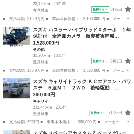
23,120km
2021年
8月2日
提携サイト
豊見城市
■ 支払総額: 219.9万円 ■ 車両本体価格： 2,100,000 円 ■ メーカ
ー名： スズキ ■ 車種名： ジムニー ■ グレード名： ＸＣ １
沖縄
豊見城市
ジムニー
スズキ ハスラー ハイブリッドＸターボ １年
年保証付 ４ＷＤ 衝突被害軽減システム 禁煙車 ドラレコ スマ
保証付 全周囲カメラ 衝突被害軽減…
ートキー...
1,528,000円
その他
31,200km
2021年
8月2日
提携サイト
豊見城市
■ 支払総額: 159.9万円 ■ 車両本体価格： 1,528,000 円 ■ メーカ
ー名： スズキ ■ 車種名： ハスラー ■ グレード名： ハイブリ
沖縄
豊見城市
その他
スズキ キャリイトラック ＫＣエアコン・パワ
ッドＸターボ １年保証付 全周囲カメラ 衝突被害軽減システム
ステ ５速ＭＴ ２ＷＤ 後輪駆動 …
レーダー...
360,000円
キャリイ
231,448km
2014年
7月25日
提携サイト
豊見城市
■ 支払総額: 39万円 ■ 車両本体価格： 360,000 円 ■ メーカー
名： スズキ ■ 車種名： キャリイトラック ■ グレード名： Ｋ
沖縄
豊見城市
キャリイ
スズキ スペーシアカスタムＺ ベースグレー
Ｃエアコン・パワステ ５速ＭＴ ２ＷＤ 後輪駆動 エアコン パ