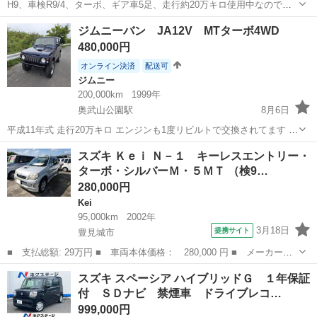
H9、車検R9/4、ターボ、ギア車5足、走行約20万キロ使用中なので伸
びます、クーラーダメ、エンジン&ミッションマウント交換済み、アブ
沖縄
豊見城市
奥武山公園駅
ジムニー
ジムニーバン JA12V MTターボ4WD
ソーバー交換済み、吸気センター交換済み、燃料タンクフロート交換
480,000円
済み、ｵﾙﾀﾈｰﾀｰ65A交...
オンライン決済
配送可
ジムニー
200,000km
1999年
奥武山公園駅
8月6日
平成11年式 走行20万キロ エンジンも1度リビルトで交換されてます 車
検２年付き 外装内装年式の割に綺麗な方かと クーラー問題ないです
沖縄
豊見城市
奥武山公園駅
ジムニー
バン
スズキ Ｋｅｉ Ｎ－１ キーレスエントリー・
古い車です現車確認お願いします🙇‍♂️ 現状販売です 名義変更します 現
ターボ・シルバーＭ・５ＭＴ （検9…
金でお願...
280,000円
Kei
95,000km
2002年
3月18日
提携サイト
豊見城市
■ 支払総額: 29万円 ■ 車両本体価格： 280,000 円 ■ メーカー
名： スズキ ■ 車種名： Ｋｅｉ ■ グレード名： Ｎ－１ キー
沖縄
豊見城市
Kei
スズキ スペーシア ハイブリッドＧ １年保証
レスエントリー・ターボ・シルバーＭ・５ＭＴ ■ 排気量： 660cc
付 ＳＤナビ 禁煙車 ドライブレコ…
■ ドア...
999,000円