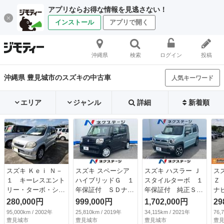
アプリならお得な情報を見逃さない！
インストール
アプリで開く
沖縄県
検索
ログイン
投稿
沖縄県 豊見城市のスズキの中古車
人気キーワード
エリア
ジャンル
詳細
新着順
スズキ Ｋｅｉ Ｎ－
スズキ スペーシア
スズキ ハスラー Ｊ
ス
１ キーレスエント
ハイブリッドＧ １
スタイルターボ １
Ｚ
リー・ターボ・シル
年保証付 ＳＤナ
年保証付 純正ＳＤ
ナ
バーＭ・５ＭＴ
ビ 禁煙車 ドライ
ナビ 全周囲カメ
ｕ
280,000円
999,000円
1,702,000円
29
（検9.11）
ブレコーダー スマ
ラ 衝突被害軽減シ
マ
95,000km / 2002年
25,810km / 2019年
34,115km / 2021年
76,
ートキー アイドリ
ステム 禁煙車 ド
ュ
豊見城市
豊見城市
豊見城市
豊