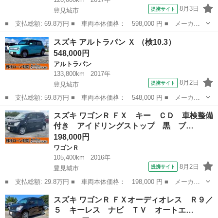
8月3日
提携サイト
豊見城市
■ 支払総額: 69.8万円 ■ 車両本体価格： 598,000 円 ■ メーカー
名： スズキ ■ 車種名： スペーシアカスタムＺ ■ グレード
沖縄
豊見城市
その他
スズキ アルトラパン Ｘ （検10.3）
名： ベースグレード ■ 排気量： 660cc ■ ドア枚数： 5D ■ ミ
548,000円
ッ...
アルトラパン
133,800km
2017年
8月2日
提携サイト
豊見城市
■ 支払総額: 59.8万円 ■ 車両本体価格： 548,000 円 ■ メーカー
名： スズキ ■ 車種名： アルトラパン ■ グレード名： Ｘ ■
沖縄
豊見城市
アルトラパン
スズキ ワゴンＲ ＦＸ キー ＣＤ 車検整備
排気量： 660cc ■ ドア枚数： 5D ■ ミッション： インパネA...
付き アイドリングストップ 黒 ブ…
198,000円
ワゴンＲ
105,400km
2016年
8月2日
提携サイト
豊見城市
■ 支払総額: 29.8万円 ■ 車両本体価格： 198,000 円 ■ メーカー
名： スズキ ■ 車種名： ワゴンＲ ■ グレード名： ＦＸ キ
沖縄
豊見城市
ワゴンＲ
スズキ ワゴンＲ ＦＸオーディオレス Ｒ９／
ー ＣＤ 車検整備付き アイドリングストップ 黒 ブラック シ
５ キーレス ナビ ＴＶ オートエ…
ートヒーター ...