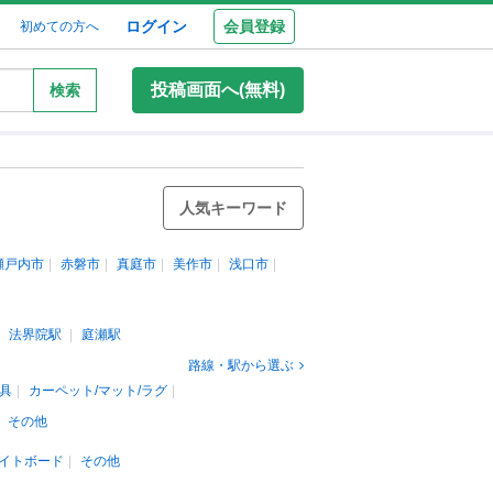
ログイン
会員登録
初めての方へ
投稿画面へ(無料)
検索
人気キーワード
瀬戸内市
赤磐市
真庭市
美作市
浅口市
法界院駅
庭瀬駅
路線・駅から選ぶ
具
カーペット/マット/ラグ
その他
イトボード
その他