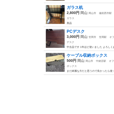
ガラス机
2,800円
岡山
岡山市
備前西市駅
ガラス
美品
PCデスク
3,000円
岡山
笠岡市
笠岡駅
オ
デスク
中古品です 1年ほど使いました よろし
ケーブル収納ボックス
500円
岡山
岡山市
中納言駅
オフ
ボックス
まだ綺麗な方だと思うので良かったら使