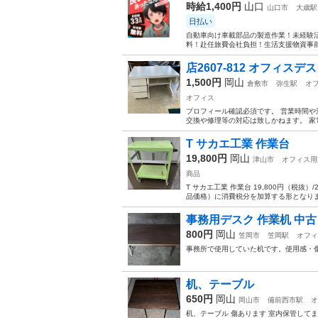
時給1,400円
山口
山口市
大歳駅
日払い
自動車向け車載部品の製造作業！未経験活
料！赴任旅費会社負担！生活支援物資事前対
店2607-812 オフィス
1,500円
岡山
倉敷市
弥生駅
オ
オフィス
プロフィール確認必須です。 営業時間や
交換や修理等の対応は致しかねます。 家
T サカエ工業 作業台
19,800円
岡山
津山市
オフィス用
商品
T サカエ工業 作業台 19,800円（税
品価格）に消費税分を加算する形となります
事務用デスク 作業机 中
800円
岡山
笠岡市
笠岡駅
オフィ
事務所で使用していた机です。使用感・
机、テーブル
650円
岡山
岡山市
備前西市駅
オ
机、テーブル 傷あります 室内保管して