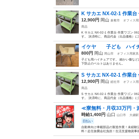
K サカエ NX-02-1 作業
12,900円
岡山
倉敷市
オフィス用
商品
K サカエ NX-02-1 作業台 作業ワゴン
す。 決済時に、商品代金（出品価格）に消
イケヤ 子ども ハイ
800円
岡山
岡山市
オフィス用家具
子ども用ハイチェアです。 細かい傷など
下防止のベルトはありません。
S サカエ NX-02-1 作業
12,900円
岡山
総社市
オフィス用
商品
S サカエ NX-02-1 作業台 作業ワゴン
す。 決済時に、商品代金（出品価格）に消
≪寮無料・月収33万円・
時給1,400円
山口
山口市
大歳駅
日払い
自動車向け車載部品の製造作業！未経験活
料！赴任旅費会社負担！生活支援物資事前対