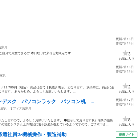
更新7月18日
作成7月18日
用家具
ご自分で用意できる方 本日取りに来れる方限定です
3
お気に入り
更新7月18日
作成7月18日
家具
2
税抜）／21,780円（税込） 商品は全て【税抜き表示】となります。 決済時に、商品代金
ります。 あらかじめ、よろしくお願いいたします。...
お気に入り
更新7月17日
ンデスク パソコンラック パソコン机 ...
作成7月17日
高屋駅
オフィス用家具
8
いたしますので、よろしくお願いいたします。 ⚫️提示しております取引場所の住所
の地図システム上の表記に若干誤差が生じているようですので、ご了承下さ...
お気に入り
派遣社員≫機械操作・製造補助
提携サイト