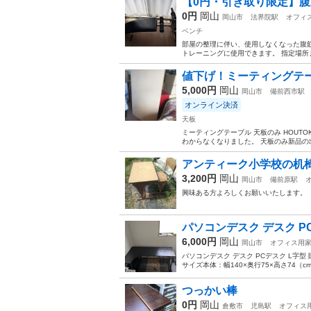
【0円・引き取り限定】腹
0円
岡山
岡山市
法界院駅
オフィ
ベンチ
部屋の整理に伴い、使用しなくなった腹
トレーニングに使用できます。 指定場所
値下げ！ミーティングテーブ
5,000円
岡山
岡山市
備前西市駅
オンライン決済
天板
ミーティングテーブル 天板のみ HOUTOKU
わからなくなりました。 天板のみ新品の出
アンティーク小学校の机
3,200円
岡山
岡山市
備前原駅
興味ある方よろしくお願いいたします。
パソコンデスク デスク PC
6,000円
岡山
岡山市
オフィス用
パソコンデスク デスク PCデスク L字
サイズ本体：幅140×奥行75×高さ74（cm）
つっかい棒
0円
岡山
倉敷市
児島駅
オフィス