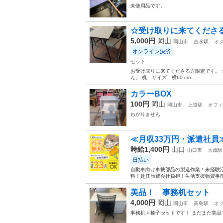
未使用品です。
☆受け取りに来てくださ
5,000円
岡山
岡山市
吉永駅
オ
オンライン決済
セット
お受け取りに来てくださる方限定です。 
ん。 机 サイズ 横60 cm ...
カラーBOX
100円
岡山
岡山市
上道駅
オフィ
わかりません
≪月収33万円・派遣社員
時給1,400円
山口
山口市
大歳駅
日払い
自動車向け車載部品の製造作業！未経験活
料！赴任旅費会社負担！生活支援物資事前対
美品！ 事務机セット
4,000円
岡山
岡山市
高島駅
オ
事務机＋椅子セットです！ まだまだ美品