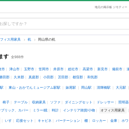
地元の掲示板 ジモティー
オフィス用家具
机
岡山県の机
ます
全988件
敷市
津山市
玉野市
笠岡市
井原市
総社市
高梁市
新見市
備前市
勝田郡
久米郡
真庭郡
小田郡
苫田郡
都窪郡
和気郡
駅
東山・おかでんミュージアム駅駅
妹尾駅
岡山駅
清輝橋駅
大元駅
椅子
テーブル
収納家具
ソファ
ダイニングセット
ドレッサー
照明器
ァブリック、カバー
ミラー/鏡
時計
インテリア雑貨/小物
オフィス用家具
いす
応接セット
キャビネ
パーテーション
棚
ロッカー
金庫
ホワ