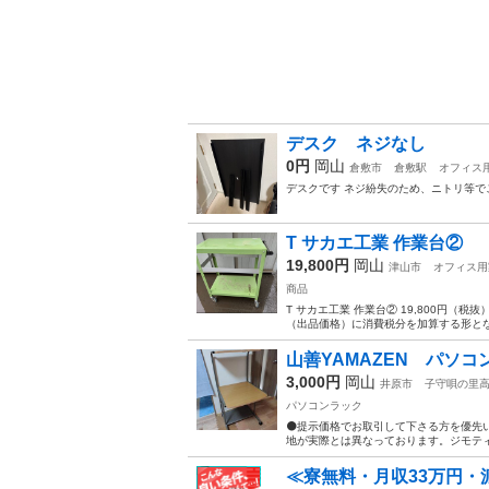
デスク ネジなし
0円
岡山
倉敷市
倉敷駅
オフィス
デスクです ネジ紛失のため、ニトリ等で
T サカエ工業 作業台②
19,800円
岡山
津山市
オフィス用
商品
T サカエ工業 作業台② 19,800円（
（出品価格）に消費税分を加算する形とな
山善YAMAZEN パソコ
3,000円
岡山
井原市
子守唄の里
パソコンラック
⚫️提示価格でお取引して下さる方を優先
地が実際とは異なっております。ジモティ
≪寮無料・月収33万円・