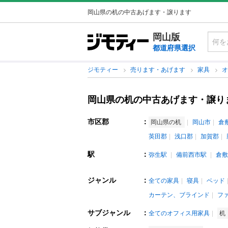
岡山県の机の中古あげます・譲ります
岡山版
都道府県選択
ジモティー
売ります・あげます
家具
岡山県の机の中古あげます・譲り
市区郡
：
岡山県の机
岡山市
倉
英田郡
浅口郡
加賀郡
駅
：
弥生駅
備前西市駅
倉敷
ジャンル
：
全ての家具
寝具
ベッド
カーテン、ブラインド
フ
サブジャンル
：
全てのオフィス用家具
机