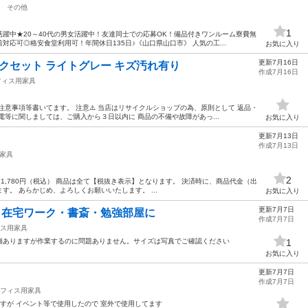
その他
1
躍中★20～40代の男女活躍中！友達同士での応募OK！備品付きワンルーム寮費無
応可◎格安食堂利用可！年間休日135日♪《山口県山口市》 人気の工...
お気に入り
更新7月16日
デスクセット ライトグレー キズ汚れ有り
作成7月16日
フィス用家具
注意事項等書いてます。 注意⚠️ 当店はリサイクルショップの為、原則として 返品・
電等に関しましては、ご購入から３日以内に 商品の不備や故障があっ...
お気に入り
更新7月13日
作成7月13日
家具
2
抜）/21,780円（税込） 商品は全て【税抜き表示】となります。 決済時に、商品代金（出
。 あらかじめ、よろしくお願いいたします。 ...
お気に入り
更新7月7日
古 在宅ワーク・書斎・勉強部屋に
作成7月7日
ス用家具
傷ありますが作業するのに問題ありません。サイズは写真でご確認ください
1
お気に入り
更新7月7日
作成7月7日
フィス用家具
ますが イベント等で使用したので 室外で使用してます