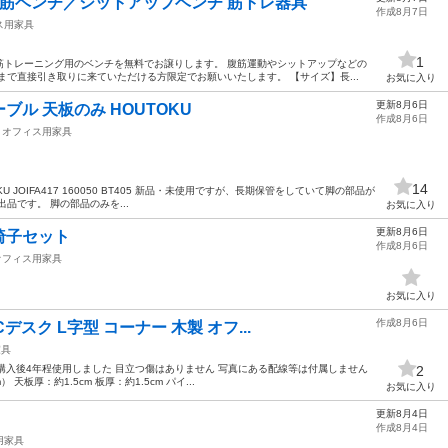
筋ベンチ／シットアップベンチ 筋トレ器具
作成8月7日
ス用家具
1
筋トレーニング用のベンチを無料でお譲りします。 腹筋運動やシットアップなどの
まで直接引き取りに来ていただける方限定でお願いいたします。 【サイズ】長...
お気に入り
更新8月6日
ル 天板のみ HOUTOKU
作成8月6日
オフィス用家具
14
 JOIFA417 160050 BT405 新品・未使用ですが、長期保管をしていて脚の部品が
品です。 脚の部品のみを...
お気に入り
更新8月6日
椅子セット
作成8月6日
オフィス用家具
お気に入り
作成8月6日
デスク L字型 コーナー 木製 オフ...
家具
型 購入後4年程使用しました 目立つ傷はありません 写真にある配線等は付属しません
2
 天板厚：約1.5cm 板厚：約1.5cm パイ...
お気に入り
更新8月4日
作成8月4日
用家具