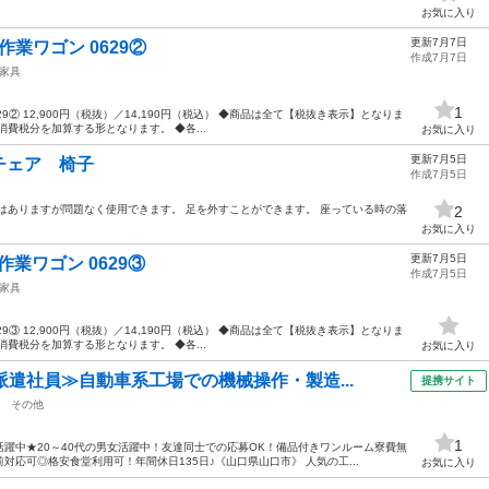
お気に入り
更新7月7日
台 作業ワゴン 0629②
作成7月7日
家具
1
 0629② 12,900円（税抜）／14,190円（税込） ◆商品は全て【税抜き表示】となりま
費税分を加算する形となります。 ◆各...
お気に入り
更新7月5日
チェア 椅子
作成7月5日
はありますが問題なく使用できます。 足を外すことができます。 座っている時の落
2
お気に入り
更新7月5日
台 作業ワゴン 0629③
作成7月5日
家具
 0629③ 12,900円（税抜）／14,190円（税込） ◆商品は全て【税抜き表示】となりま
費税分を加算する形となります。 ◆各...
お気に入り
派遣社員≫自動車系工場での機械操作・製造...
提携サイト
その他
1
躍中★20～40代の男女活躍中！友達同士での応募OK！備品付きワンルーム寮費無
応可◎格安食堂利用可！年間休日135日♪《山口県山口市》 人気の工...
お気に入り