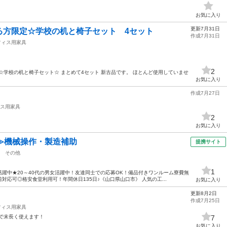
お気に入り
更新7月31日
る方限定☆学校の机と椅子セット 4セット
作成7月31日
フィス用家具
2
☆学校の机と椅子セット☆ まとめて4セット 新古品です。 ほとんど使用していませ
お気に入り
作成7月27日
ス用家具
2
お気に入り
≫機械操作・製造補助
提携サイト
その他
1
躍中★20～40代の男女活躍中！友達同士での応募OK！備品付きワンルーム寮費無
応可◎格安食堂利用可！年間休日135日♪《山口県山口市》 人気の工...
お気に入り
更新8月2日
作成7月25日
フィス用家具
で末長く使えます！
7
お気に入り