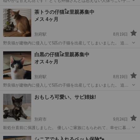
穏やかな甘えん坊です！ とても外猫さんとは思えない人懐っこい子で
少し慣れたらゴロゴロいいながら甘えて鼻キスをしてきます。 柔ら
大分
別府市
猫
甘えん坊
茶トラの仔猫𓃠里親募集中
かく細い毛並みで撫でるとゴロンとするほど人が大好きです。 避妊手
メス 4ヶ月
術後は少し肥って来ましたが健...
別府駅
8月19日
野良猫が建物内に侵入して5匹の子猫を出産してしまいました。 追い
出すこともできず、母猫の授乳期間を見守り保護致しました。 大切な
大分
別府市
別府駅
猫
去勢手術
白黒の仔猫𓃠里親募集中
学びの時期を5匹の兄弟たちと過ごしスクスク育ってきたのと人馴れし
オス 4ヶ月
てますので比較的育てやすいと...
別府駅
8月19日
野良猫が建物内に侵入して5匹の子猫を出産してしまいました。 追い
出すこともできず、母猫の授乳期間を見守り保護致しました。 大切な
大分
別府市
別府駅
猫
去勢手術
おもしろ可愛い、サビ姉妹!
学びの時期を5匹の兄弟たちと過ごし甘噛みも爪の立て方も覚えスクス
クと育ってきたのと人馴れして...
別府市
9月24日
殺処分直前に保護しました。 優しいご家族にもらわれて、幸せに暮ら
して欲しいと願っています。 サビ好きにはたまらない！ 生後2ヶ月く
大分
別府市
猫
サビ
シニアでも入れるペット保険🐾