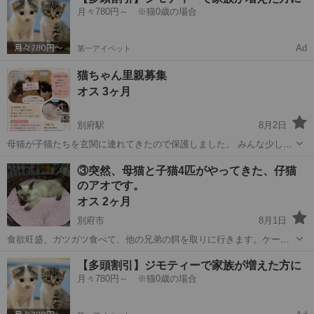
月々780円～ ※猫0歳の場合
Ad
第一アイペット
猫ちゃん里親募集
オス 3ヶ月
別府駅
8月2日
母猫が子猫たちを玄関に連れてきたので保護しました。 みんな少しず
つ人馴れを頑張っています！ 健康上問題がなく、可愛い子達ばかりで
大分
別府市
別府駅
猫
複数
③突然、母猫と子猫4匹がやってきた、仔猫
す。 母猫のみ避妊手術をしています。 見学したい方は玖珠町になりま
のアオです。
すので、メッセージお願い...
オス 2ヶ月
別府市
8月1日
食欲旺盛、ガツガツ食べて、他の兄弟の餌を取りに行きます。ケージ
の上でご飯を準備してるとケージの2階に外側からよじ登り1番先に食
大分
別府市
猫
ワクチン
【多頭割引】ジモティーで家族が増えた方に
べたがる。 動きも機敏で兄弟と取っ組み合いが好き。 4兄弟で2匹がシ
月々780円～ ※猫0歳の場合
ャムで顔はそっくりですが、アオ...