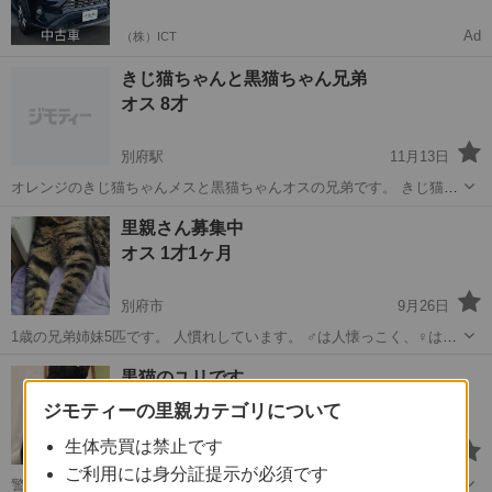
Ad
（株）ICT
きじ猫ちゃんと黒猫ちゃん兄弟
オス 8才
別府駅
11月13日
オレンジのきじ猫ちゃんメスと黒猫ちゃんオスの兄弟です。 きじ猫ち
ゃんは穏やかな性格で、黒猫ちゃんは人懐っこく甘えん坊です。 出来
大分
別府市
別府駅
猫
兄弟
里親さん募集中
れば兄弟で引き取って頂けるとありがたいです。 大きな病気もなく、
オス 1才1ヶ月
健康です。
別府市
9月26日
1歳の兄弟姉妹5匹です。 人慣れしています。 ♂は人懐っこく、♀はち
ょっとビビりです。 ・キジトラ♂ ・茶白♂ ・白黒♂ ・白キジ♀ ・(写
大分
別府市
猫
募集中
黒猫のユリです
真無し)ミケ♀ 皆、健康です。 ノミダニ駆除済み。 去勢、避妊手術の
メス 2才10ヶ月
費用1部負...
ジモティーの里親カテゴリについて
生体売買は禁止です
別府大学駅
2月1日
ご利用には身分証提示が必須です
警戒心が少し強いですが慣れると甘えん坊です おねしょをします。恐