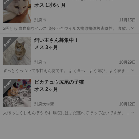
オス 1才6ヶ月
す。決定すれば、ワクチン接種行...
別府市
11月15日
2匹とも 白血病ウイルス 免疫不全ウイルス抗原抗体検査陰性。 食欲旺
盛。 オス猫去勢済み。メス猫避妊手術済み。 黒 穏やかで甘え上手で
大分
別府市
猫
台風
飼い主さん募集中！
す。 ママ ゴロスリの甘えん坊です。 とても仲良しなので一緒に家族
メス 3ヶ月
として迎えるてい...
別府市
10月29日
ずっとくっついてる甘えん坊です。 よく食べ、よく遊び、よく寝ま
す。 トイレもきちんとできます。 爪切りもおとなしくさせてくれま
大分
別府市
猫
ワクチン
ピカチュウ尻尾の子猫
す。 猫語ですが会話もできてお返事は上手です。 白血病 エイズ 共に
オス 2ヶ月
陰性です。 駆虫薬もしてるの...
別府大学駅
10月12日
人懐っこく甘えんぼうです 病院にはまだ連れて行ってないですが、良
く食べ、良く寝ています。便の状態も良いです。 10日程前に家の床下
大分
別府市
別府大学駅
猫
病院
に現れました。2ヶ月くらいのオスです。ピカチュウのシッポの様にギ
ザギザです。責任と愛情を持...