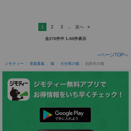
1
2
3
...
次へ
全270件中 1-50件表示
ページTOPへ
ジモティー
里親募集
猫
大分県の猫
別府市の猫