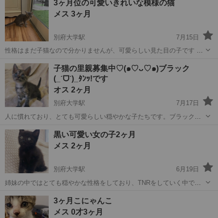
3ヶ月位の可愛いきれいな模様の猫
も穏やかそうです(⁎⁍̴̛ᴗ⁍̴̛⁎) のらさんなのは 確認済み。 よいです。 よく
メス 3ヶ月
たべま...
別府大学駅
7月15日
性格はまだ子猫なので分かりませんが、可愛らしい見た目の子です の
らで外にいた猫のため飼い主とかはいません 今のところとても元気で
大分
別府市
別府大学駅
猫
性格
子猫の里親募集中♡(๑♡ᴗ♡๑)ブラック
す お話をしながらやりとりして決めていきたいと思います。大事に家
(_ˊᗜˋ)_ﾀﾝｯ!です
族にしてくださる方
オス 2ヶ月
別府大学駅
7月17日
人に慣れており、とても可愛らしい穏やかな子たちです。ブラックの
中に少し模様が入っている珍しい柄になります。 この姿を見るだけで
大分
別府市
別府大学駅
猫
ブラック
黒い可愛い女の子2ヶ月
もとても可愛らしいのですが大きくなったらさぞかしかっこいい猫に
メス 2ヶ月
なると思います。野良猫さんが産んだ子...
別府大学駅
6月19日
姉妹の中ではとても穏やかな性格をしており、TNRをしていく中でお
母さんねこが間に合わず出産 かわいらしいこねこです。 飼い主不在確
大分
別府市
別府大学駅
猫
性格
3ヶ月こにゃんこ
認済み お母さん、猫が白血病もエイズもマイナスだったため マイナス
メス 0才3ヶ月
だと思います