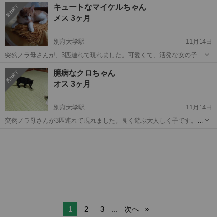
大分
別府市
別府駅
猫
性格
キュートなマイケルちゃん
なれたら飼いやすい性格だと思います。 健康状態は食欲も旺盛ですし
メス 3ヶ月
良好に感じます。 杉乃井ホ...
別府大学駅
11月14日
突然ノラ母さんが、3匹連れて現れました。可愛くて、活発な女の子で
す。 健康診断、去勢予定 可愛がって下さる方、2匹目を考えていらっ
大分
別府市
別府大学駅
猫
マイケル
臆病なクロちゃん
しゃる予定の方どうぞ宜しくお願いします。
オス 3ヶ月
別府大学駅
11月14日
突然ノラ母さんが3匹連れて現れました。良く遊ぶ大人しく子です。
健康診断、去勢手術予定 可愛がって下さる方、2匹目を考えていらっ
大分
別府市
別府大学駅
猫
クロちゃん
しゃる予定の方、どうぞ宜しくお願いします。代理投稿です。
1
2
3
...
次へ