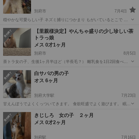
別府市
7月4日
穏やかな可愛らしい子 ネズミ捕りにつかまり もがいているとこで 助
けられました 警察届けずみ ひと通りバッチリ いまのとこ血液検査
大分
別府市
猫
とこ
【里親様決定】やんちゃ盛りの少し珍しい茶
AIDS白血病マイナス お腹の虫いません ノミダニも駆除
トラっ娘
メス 0才1ヶ月
別府市
8月5日
茶トラ女の子、生後1ヶ月半ほど（半長毛？） 離乳食を1日2回食べて
ます ドライフードがメインになりました。 生後約10日の時に兄弟と保
大分
別府市
猫
兄弟
白サバの男の子
護してミルクから育てましたので、人慣れしており名前を呼ぶとあと
オス 6ヶ月
をついてきます✨ ...
別府大学駅
7月23日
甘えんぼうでよくくっついてきます。 食欲旺盛でよく遊びます。 眠た
い時に他の猫の耳を吸う癖があります。 健康状態はとくに問題はあり
大分
別府市
別府大学駅
猫
健康状態
きじしろ 女の子 ２ヶ月
ません。 譲渡にあたり、いくつか条件はあります。 先住猫がいる方は
メス 0才2ヶ月
頭数を教えてください。...
別府駅
7月16日