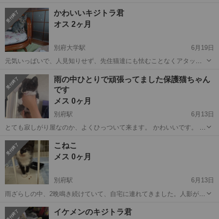
てくれます。 遊ぶの大好き ご飯大好き お喋り大好き グレーキジ🩶♀
大分
別府市
別府大学駅
猫
キジ
かわいいキジトラ君
まひろちゃん 茶キジ♂ 桃太郎くん ママ猫がエイズ白血病陰性です。
オス 2ヶ月
健康状態はとって...
別府大学駅
6月19日
元気いっぱいで、人見知りせず、先住猫達にも怯むことなくアタック
し、ネコパンチされています。 保護した日に病院に連れて行きまし
大分
別府市
別府大学駅
猫
健康状態
雨の中ひとりで頑張ってました保護猫ちゃん
た。健康状態良好。 駐車場で鳴いている所を保護しました。可愛がっ
です
て下さる方、どうぞ宜しくお願いします。
メス 0ヶ月
別府駅
6月13日
とても寂しがり屋なのか、よくひっついて来ます。 かわいいです。 た
ぶんヤンチャになります。 保護したばかりでまだ病院に連れて行けて
大分
別府市
別府駅
猫
ネコ
こねこ
いません。本日中には行きます。 ぴょんぴょん飛んでかわいいです。
メス 0ヶ月
一昨日から近所の公園から...
別府駅
6月13日
雨ざらしの中、2晩鳴き続けていて、自宅に連れてきました。人影が見
えないとお利口さんに寝ています。 人影が見えた途端、甘えた声を出
大分
別府市
別府駅
猫
甘えん坊
イケメンのキジトラ君
すので、甘えん坊だと思います( ◠‿◠ ) ずっとご飯も食べずにいたの