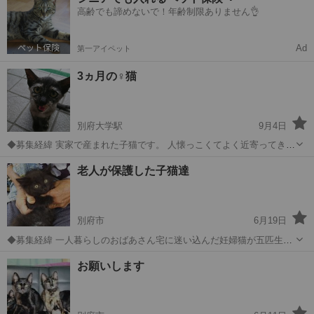
らい。明るく陽気、元気で遊びが大好きなサビ柄(べっこう柄)の姉妹で
高齢でも諦めないで！年齢制限ありません👌
す。女の子らしく細...
Ad
第一アイペット
3ヵ月の♀猫
別府大学駅
9月4日
◆募集経緯 実家で産まれた子猫です。 人懐っこくてよく近寄ってきま
す。 健康状態に問題はありません。 元気です。 ◆ワクチン摂取、去
大分
別府市
別府大学駅
猫
実家
老人が保護した子猫達
勢手術の有無 ワクチン未摂取 避妊手術していません。 3...
別府市
6月19日
◆募集経緯 一人暮らしのおばあさん宅に迷い込んだ妊婦猫が五匹生ん
で二ヶ月経ちました。おばあさんの先々を心配した息子さんが、猫達
大分
別府市
猫
妊婦
お願いします
を何処かに捨てようと考えてるので、私が何方か家族に迎えて下さる
方を探しますから、捨てないようにとお...