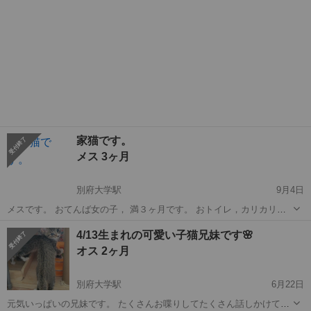
家猫です。
メス 3ヶ月
別府大学駅
9月4日
メスです。 おてんば女の子， 満３ヶ月です。 おトイレ，カリカリの
餌食べれます。 至って元気！！ 食欲もあり，排尿，排便良好。 ノミ
大分
別府市
別府大学駅
猫
シャム
4/13生まれの可愛い子猫兄妹です🌸
いません。 近く健康診断に行く予定です。 家猫の避妊が間に合わず子
オス 2ヶ月
猫が生まれしまいました。...
別府大学駅
6月22日
元気いっぱいの兄妹です。 たくさんお喋りしてたくさん話しかけてき