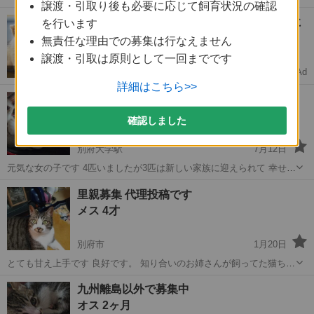
譲渡・引取り後も必要に応じて飼育状況の確認
く多頭飼いのストレスで自分だけを可愛がって貰えないからだと思い
大分
別府市
別府大学駅
猫
黒猫
【多頭割引】ジモティーで家族が増えた方に
を行います
ます。柔らかいとこを掘る仕草をするのですぐ分かります。少し下痢
月々780円～ ※猫0歳の場合
気味です。たまに吐きます 私は飼...
無責任な理由での募集は行なえません
譲渡・引取は原則として一回までです
Ad
第一アイペット
詳細はこちら>>
里親さん！！探してます。仔猫女の子
メス 4ヶ月
確認しました
別府大学駅
7月12日
元気な女の子です 4匹いましたが3匹は新しい家族に迎えられて 幸せに
くらしています。 いちばん元気な子です 最後まで大切に家族に迎えて
大分
別府市
別府大学駅
猫
姉妹
里親募集 代理投稿です
くださる方 3月に産まれました 県内であればご自宅まで連れていくこ
メス 4才
とは可能です トライアル...
別府市
1月20日
とても甘え上手です 良好です。 知り合いのお姉さんが飼ってた猫ちゃ
んで、お姉さんが病気で亡くなり知り合いの方が毎日30分かけて餌や
大分
別府市
猫
甘え
九州離島以外で募集中
りに通ってます。しかし、知り合いも70歳を過ぎた高齢な為、運転し
オス 2ヶ月
て毎日行くのが困難になるの...