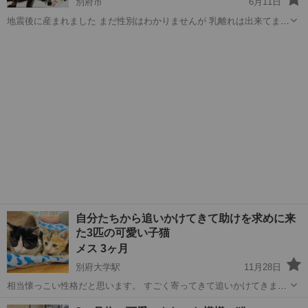
別府市
6月11日
地震後に産まれました まだ性別はわかりませんが 乳離れは出来てます
別府まで引き取りに来られる方で 身分証明の提示が出来る方 近況報告
大分
別府市
猫
メス
がきちんと出来て 最後まで可愛がって頂ける方 ご連絡お待ちしてます
追記 こちらは代...
自分たちから追いかけてきて助けを求めに来
た3匹の可愛い子猫
メス 3ヶ月
別府大学駅
11月28日
相当懐っこい性格だと思います。 すごく寄ってきて追いかけてきまし
た。びっくりする位ずっとついてきてたので保護しました。 顔も性格
大分
別府市
別府大学駅
猫
性格