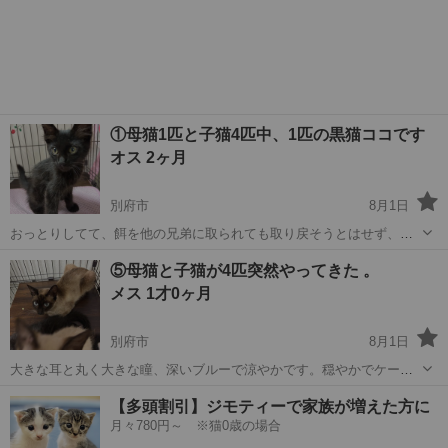
①母猫1匹と子猫4匹中、1匹の黒猫ココです
オス 2ヶ月
別府市
8月1日
おっとりしてて、餌を他の兄弟に取られても取り戻そうとはせず、小
さなネズミのおもちゃで遊んでいます。後からケージの中で1匹でゆっ
大分
別府市
猫
⑤母猫と子猫が4匹突然やってきた 。
くり食事。ネズミのおもちゃには大変強気でウーと威嚇する。所処長
メス 1才0ヶ月
い毛がチャームポイント。 エイズ、...
別府市
8月1日
大きな耳と丸く大きな瞳、深いブルーで涼やかです。穏やかでケージ
に入れても暴れ事はありませんが、正面から手を伸ばすと、さすがに
大分
別府市
猫
ワクチン
【多頭割引】ジモティーで家族が増えた方に
シャーします。 現在、ケージから出て、1部屋で過ごしゆっくり仔猫
月々780円～ ※猫0歳の場合
と居ます。 エイズ、白血病ともに陰...