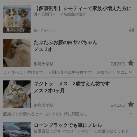
食べます。 最初は警戒すると思いますが慣れると 膝に乗ってきたり、
大分
別府市
別府大学駅
猫
1歳
【多頭割引】ジモティーで家族が増えた方に
ぺろぺろ舐めてくれます。 リラックスして寝てる姿には本当に癒され
月々780円～ ※猫0歳の場合
ます 約1歳くらいです...
Ad
第一アイペット
たぷたぷお腹の白サバちゃん
メス 1才
別府大学駅
7月23日
よく食べよく遊びます。 人馴れ具合は中程度です。 お腹をだしてゴロ
ゴロする事が多く 他の猫とも仲良くできる穏やかだけど 好奇心旺盛な
大分
別府市
別府大学駅
猫
サバ
キジトラ メス 2歳甘えん坊です
女の子です。 約1歳くらいです。 去勢済 耳はさくらカットしていま
メス 2才0ヶ月
す。 とくに検査はして...
別府大学駅
6月13日
臆病ですが慣れるとべったりです 特に問題なし
大分
別府市
別府大学駅
猫
ローンブラックでも車にノレル
信販会社でクルマのローンやリースが通らなくてもクル
マをご利用いただけるサービスがあります！