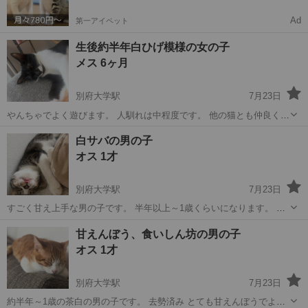
Ad
第一アイペット
生後約半年白ひげ模様の女の子
メス 6ヶ月
別府大学駅
7月23日
やんちゃでよく遊びます。 人馴れは中程度です。 他の猫とも仲良くで
きます。 健康状態はとくに問題はありません。 よく食べよく寝てよく
大分
別府市
別府大学駅
猫
白サバの男の子
遊びます。 譲渡にあたり、いくつか条件はあります。 先住猫がいる方
オス 1才
は頭数を教えてくださ...
別府大学駅
7月23日
すごく甘え上手な男の子です。 半年以上～1歳くらいになります。 好
きな相手には擦り寄りゴロンと転がり アピールしてます。 健康状態は
大分
別府市
別府大学駅
猫
健康状態
甘えんぼう、食いしん坊の男の子
とくに問題はありません。 去勢済みです 甘え上手で、可愛い声でニャ
オス 1才
ニャっと なき...
別府大学駅
7月23日
約半年～1歳の茶白の男の子です。 去勢済み とても甘えんぼうでよく