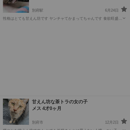
別府駅
6月24日
性格はとても甘えん坊です ヤンチャてかまってちゃんです 食欲旺盛で
す トイレもしっかりと出来ます 健康的で、特に問題ありません 3匹オ
大分
別府市
別府駅
猫
九州
スです 引越しを期に避妊手術をしようと思った所 出産してしまいまし
た。 今後無い様に避...
甘えん坊な茶トラの女の子
メス 4才0ヶ月
別府市
12月2日