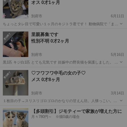
オス 0才1ヶ月
だと思いますが、よく食べ...
別府市
6月11日
ちょっとタレ目で可愛い１ヶ月のキジトラ君です！ 動物病院で「まだ
月齢が小さいけど、おそらく雄♂」とのことです(笑) まだ保護して間も
大分
別府市
猫
キジトラ
里親募集です
ないので、大きい音に少しオドオドはします。 ですが、威嚇したりは
性別不明 0才2ヶ月
無く玩具で遊んでくれますし...
別府市
5月16日
黒1匹 キジ白1匹 とても元気です 妊娠中の野良猫を保護しました。 4
月13日に元気な子猫4匹を出産しました。 譲渡条件は完全室内飼い。
大分
別府市
猫
ワクチン
♡フワフワ中毛の女の子♡
譲渡時に必ずゲージとトイレと食器を準備して下さい。準備ができて
メス 0才8ヶ月
るか確認させ...
別府市
3月14日
１枚目の子→スリスリゴロゴロのかなりの甘えん坊。人懐っこい。抱
っこもできます。 ２枚目の子→お鼻が黒くて、尻尾が短いボブテイル
大分
別府市
猫
姉妹
【多頭割引】ジモティーで家族が増えた方に
がチャームポイント。最初はちょっぴり人見知りするけど慣れたら甘
月々780円～ ※猫0歳の場合
えてきます。遊ぶの大好き。 ...