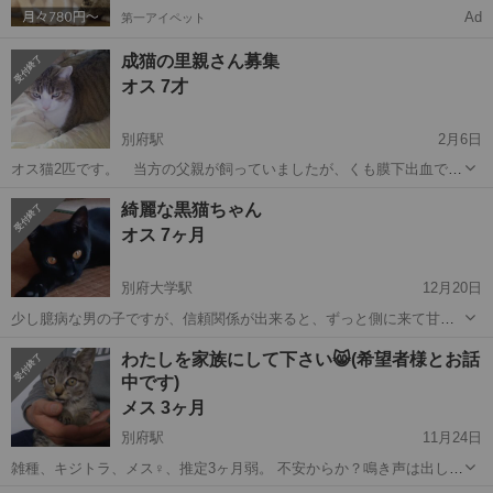
Ad
第一アイペット
成猫の里親さん募集
オス 7才
別府駅
2月6日
オス猫2匹です。 当方の父親が飼っていましたが、くも膜下出血で倒
れ手術・入院し飼えなくなりましたので里親さんを募集します。 1匹
大分
別府市
別府駅
猫
性格
綺麗な黒猫ちゃん
はおとなしく控えめな性格であまり寄ってきませんが、もう片方は人
オス 7ヶ月
懐っこく付いて回ります。 食欲旺盛...
別府大学駅
12月20日
少し臆病な男の子ですが、信頼関係が出来ると、ずっと側に来て甘え
ます。 ノミ、ダニ駆除済み。 去勢済 家族として迎えて頂き、可愛が
大分
別府市
別府大学駅
猫
黒猫
わたしを家族にして下さい😸(希望者様とお話
って下さる方にお譲りしたいと思います。宜しくお願いします。
中です)
メス 3ヶ月
別府駅
11月24日
雑種、キジトラ、メス♀、推定3ヶ月弱。 不安からか？鳴き声は出しま
すが噛んだりもせず抱っこすると、とてもおとなしいです。 環境に