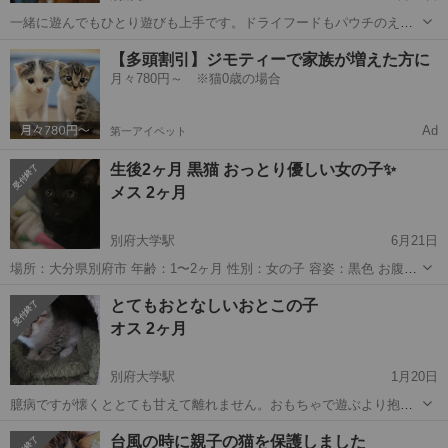
一緒に遊んでもひとり遊びも上手です。ドライフードもパウチのえさ
も食べます。水も自分で飲めます。 良好です。 この子の母猫は先日、
大分
別府市
別府駅
猫
ドライ
【多頭割引】ジモティーで家族が増えた方に
避妊手術をしました。
月々780円～ ※猫0歳の場合
Ad
第一アイペット
生後2ヶ月 黒猫 おっとり優しい女の子✨️
メス 2ヶ月
別府大学駅
6月21日
場所：大分県別府市 年齢：1〜2ヶ月 性別：女の子 容姿：黒色 お腹に
模様 美猫ちゃんになりそうなお顔 性格：穏やか 噛んだり引っ掻いた
大分
別府市
別府大学駅
猫
性格
とてもおとなしいおとこの子
り攻撃性なし 母猫と一緒にいたのか寂しがりです 眠い時は特
オス 2ヶ月
に甘えん坊で人の横に...
別府大学駅
1月20日
臆病ですが懐くととても甘えて離れません。おもちゃで遊ぶより抱っ
こされる方が好きな様です 健康 猫エイズ、白血病、陰性です。 ノ
大分
別府市
別府大学駅
猫
ワクチン
台風の時に親子の猫を保護しました
ミ、マダニ、耳ダニ治療済み。 鼻水が出ているので薬を服用していま