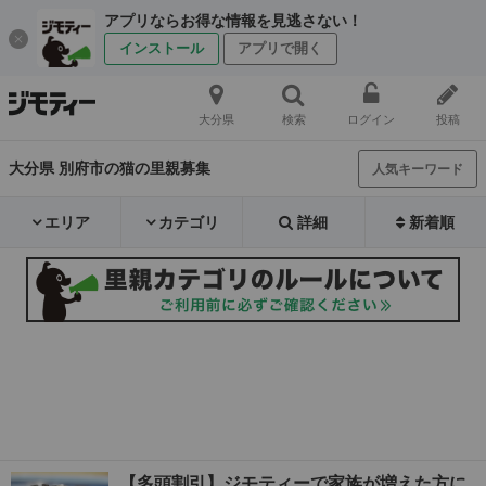
アプリならお得な情報を見逃さない！
インストール
アプリで開く
大分県
検索
ログイン
投稿
大分県 別府市の猫の里親募集
人気キーワード
エリア
カテゴリ
詳細
新着順
【多頭割引】ジモティーで家族が増えた方に