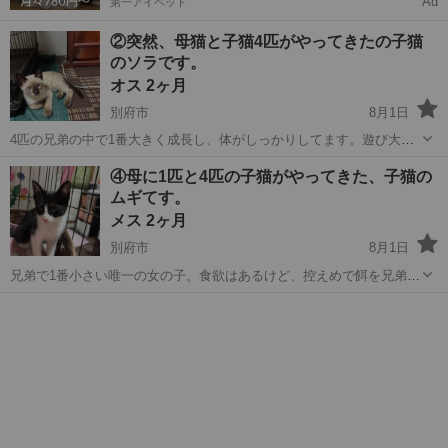
Ad
第一アイペット
②突然、母猫と子猫4匹がやってきたの子猫
のソラです。
オス 2ヶ月
別府市
8月1日
4匹の兄弟の中で1番大きく成長し、体がしっかりしてます。遊び大好
きですが、カメラを向けると隠れる慎重派。よく食べて、よく遊び、
大分
別府市
猫
ソラ
④母に1匹と4匹の子猫がやってきた、子猫の
よく寝て、健康優良児。兄弟にもう1匹シャムがいて、顔はほとんど同
ムギてす。
じですがもう1匹のしっぽが短くそれ...
メス 2ヶ月
別府市
8月1日
兄弟で1番小さい唯一の女の子。食欲はあるけど、控えめで餌を兄弟に
譲ることが多い。 食べて遊んで、水飲んでくたっと休憩。元気いっぱ
大分
別府市
猫
ワクチン
いです。 エイズ、白血病陰性です。 ワクチン4種混合済み。 ノミ、ダ
ニ駆除してます。 便検査異...