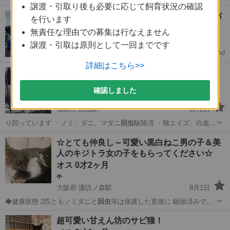
譲渡・引取り後も必要に応じて飼育状況の確認
状態良好 マ…
熊本
熊本市
平成駅
猫
ワクチン
【未経験OK🚚】月収30万↑中型免許ドライバ
を行います
ー募集
無責任な理由での募集は行なえません
完全週休2日で安定転職
譲渡・引取は原則として一回までです
Ad
ドライバーダイレクト
詳細はこちら>>
兄弟子猫2ヶ月里親さん募集
オス 2ヶ月
確認しました
福島県 郡山駅
8月2日
り回っています ・ノミ、ダニ、マダニ
回虫
駆除済 ・猫エイズ、白血病
ともに陰性 …
福島
郡山市
郡山駅
猫
ワクチン
☆とても仲良し～可愛い黒白ねこ男の子＆美
人のキジトラ女の子をもらってください☆
オス 0才2ヶ月
大阪府 諏訪ノ森駅
8月1日
◆健康状態 2匹ともノミダニと
回虫
等は保護した直後に 駆除済みで
す。 …
大阪
堺市
諏訪ノ森駅
猫
ねこ
超可愛い甘えん坊のサビ猫！