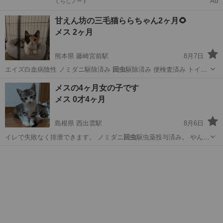
Ad
くらしノート
甘えん坊の三毛猫ららちゃん2ヶ月🌻
メス 2ヶ月
熊本県 藤崎宮前駅
8月7日
エイズ白血病陰性 ノミダニ駆除済み
回虫
駆除済み 便検査済み トイレ
の失敗も…
熊本
熊本市
藤崎宮前駅
猫
有無
メスの4ヶ月女の子です
メス 0才4ヶ月
島根県 西出雲駅
8月6日
イレで失敗なく排泄できます。 ノミダニ
回虫
駆虫薬投与済み。 やんち
ゃなので兄妹と…
島根
出雲市
西出雲駅
猫
ワクチン