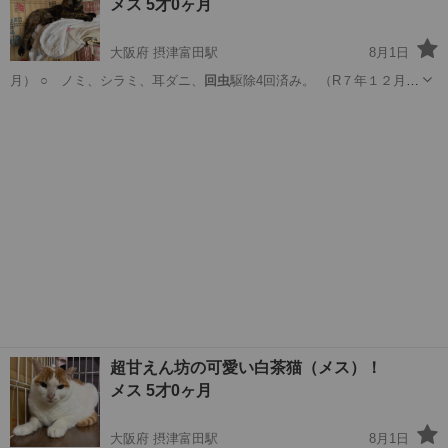
メス 5才0ヶ月
大阪府 摂津富田駅
8月1日
月） ○ ノミ、シラミ、耳ダニ、
回虫
駆除4回済み。 （R７年１２月、
…
大阪
高槻市
摂津富田駅
猫
超甘えん坊の可愛い白茶猫（メス）！
メス 5才0ヶ月
大阪府 摂津富田駅
8月1日