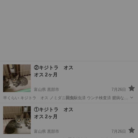
②キジトラ オス
オス 2ヶ月
富山県 黒部市
7月26日
半くらい キジトラ オス ノミダニ
回虫
駆虫済 ウンチ検査済 臆病な子
です …
富山
黒部市
猫
有無
①キジトラ オス
オス 2ヶ月
富山県 黒部市
7月26日