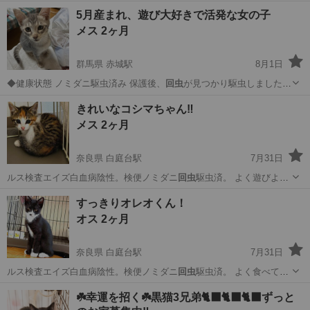
まだ卵がいる可…
群馬
桐生市
赤城駅
猫
去勢手術
5月産まれ、遊び大好きで活発な女の子
メス 2ヶ月
群馬県 赤城駅
8月1日
◆健康状態 ノミダニ駆虫済み 保護後、
回虫
が見つかり駆虫しましたが
まだ卵がいる可…
群馬
桐生市
赤城駅
猫
去勢手術
きれいなコシマちゃん‼
メス 2ヶ月
奈良県 白庭台駅
7月31日
ルス検査エイズ白血病陰性。検便ノミダニ
回虫
駆虫済。 よく遊びよく
食べて元気です…
奈良
生駒市
白庭台駅
猫
すっきりオレオくん！
オス 2ヶ月
奈良県 白庭台駅
7月31日
ルス検査エイズ白血病陰性。検便ノミダニ
回虫
駆虫済。 よく食べてよ
いウンチを上手…
奈良
生駒市
白庭台駅
猫
☘️幸運を招く☘️黒猫3兄弟🐈‍⬛🐈‍⬛🐈‍⬛ずっと