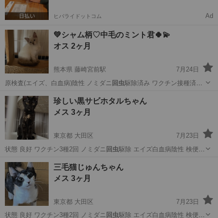
Ad
ヒバライドットコム
💚シャム柄♡中毛のミント君🍀💫
オス 2ヶ月
熊本県 藤崎宮前駅
7月24日
原検査(エイズ、白血病)陰性 ノミダニ
回虫
駆除済み ワクチン接種済み
便検査済 …
熊本
熊本市
藤崎宮前駅
猫
シャム
珍しい黒サビホタルちゃん
メス 3ヶ月
東京都 大田区
7月23日
状態 良好 ワクチン3種2回 ノミダニ
回虫
駆除 エイズ白血病陰性 検便済
み ◆…
東京
大田区
猫
三毛猫じゅんちゃん
メス 3ヶ月
東京都 大田区
7月23日
状態 良好 ワクチン3種2回 ノミダニ
回虫
駆除 エイズ白血病陰性 検便済