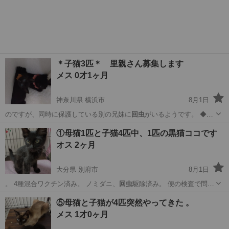
大分
別府市
猫
ソラ
＊子猫3匹＊ 里親さん募集します
メス 0才1ヶ月
神奈川県 横浜市
8月1日
のですが、同時に保護している別の兄妹に
回虫
がいるようです。 ◆そ
の他 ・誓約…
神奈川
横浜市
猫
ワクチン
①母猫1匹と子猫4匹中、1匹の黒猫ココです
オス 2ヶ月
大分県 別府市
8月1日
。 4種混合ワクチン済み。 ノミダニ、
回虫
駆除済み。 便の検査で問題
ありませんが…
大分
別府市
猫
⑤母猫と子猫が4匹突然やってきた 。
メス 1才0ヶ月