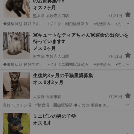
のお家募集中‼️
オス 2ヶ月
熊本県 本妙寺入口駅
7月31日
◆健康状態 良好です。 •ノミダニ
回虫
駆除済み •検便済み •抗体
検査済…
熊本
熊本市
本妙寺入口駅
猫
去勢手術
💓キュートなティアちゃん💓運命の出会いを
待っています❣️
メス 2ヶ月
熊本県 本妙寺入口駅
7月31日
◆健康状態 良好です。 •ノミダニ
回虫
駆除済み •検便済み •抗体
検査済…
熊本
熊本市
本妙寺入口駅
猫
去勢手術
生後約3ヶ月の子猫里親募集
オス 0才3ヶ月
大阪府 高槻市駅
7月30日
良好 ワクチン済 ff検査済
回虫
駆除済 ◆その他 単身✖️ カ…
大阪
高槻市
高槻市駅
猫
ワクチン
ミニピンの男の子🐶
オス 6才