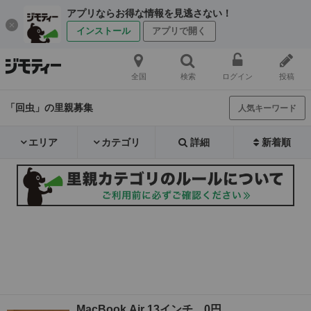
アプリならお得な情報を見逃さない！
インストール
アプリで開く
全国
検索
ログイン
投稿
「回虫」の里親募集
人気キーワード
エリア
カテゴリ
詳細
新着順
MacBook Air 13インチ 0円