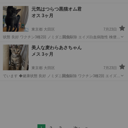
み ◆…
東京
大田区
猫
ワクチン
元気はつらつ黒猫オム君
オス 3ヶ月
東京都 大田区
7月23日
状態 良好 ワクチン3種2回 ノミダニ
回虫
駆除 エイズ白血病陰性 検便済
み ◆…
東京
大田区
猫
ワクチン
美人な麦わらあさちゃん
メス 3ヶ月
東京都 大田区
7月23日
ています ◆健康状態 良好 ノミダニ
回虫
駆除 ワクチン3種2回 エイズ白
血病陰…
東京
大田区
猫