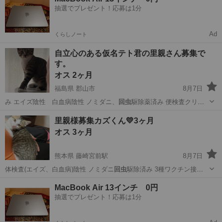
抽選でプレゼント！応募は1分
Ad
くらしノート
自立心のある仮名テト君の里親さん募集で
す。
オス 2ヶ月
福島県 郡山市
8月7日
み エイズ陰性 白血病陰性 ノミダニ、
回虫
駆除薬済み 便検査クリア
◆その他 …
福島
郡山市
猫
里親様募集カズくん💛3ヶ月
オス 3ヶ月
熊本県 藤崎宮前駅
8月7日
体検査(エイズ、白血病)陰性 ノミダニ
回虫
駆除済み 3種ワクチン接種
済 便検査済…
熊本
熊本市
藤崎宮前駅
猫
去勢手術
MacBook Air 13インチ 0円
抽選でプレゼント！応募は1分