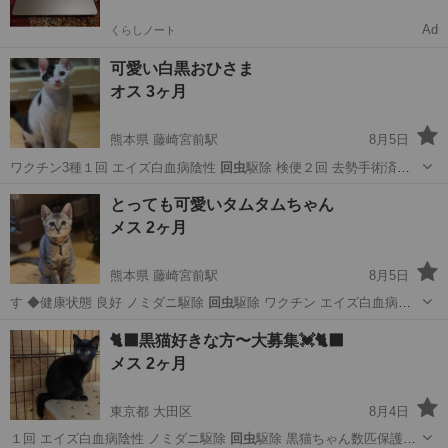
Ad
くらしノート
可愛い白黒おひさま
オス 3ヶ月
熊本県 藤崎宮前駅
8月5日
ワクチン3種１回 エイズ白血病陰性
回虫
駆除 検便２回 去勢手術済み
◆その…
熊本
熊本市
藤崎宮前駅
猫
とっても可愛いタムタムちゃん
メス 2ヶ月
熊本県 藤崎宮前駅
8月5日
す ◆健康状態 良好 ノミダニ駆除
回虫
駆除 ワクチン エイズ白血病検
査陰性 …
熊本
熊本市
藤崎宮前駅
猫
🐈‍⬛黒猫好きな方〜大募集💓🐈‍⬛
メス 2ヶ月
東京都 大田区
8月4日
１回 エイズ白血病陰性 ノミダニ駆除
回虫
駆除 黒猫ちゃん数匹保護し