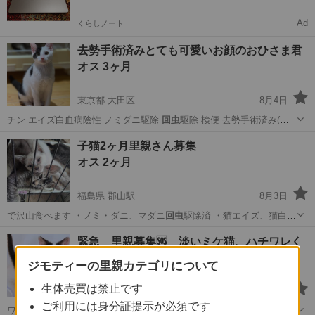
Ad
くらしノート
去勢手術済みとても可愛いお顔のおひさま君
オス 3ヶ月
東京都 大田区
8月4日
チン エイズ白血病陰性 ノミダニ駆除
回虫
駆除 検便 去勢手術済み(さ
くら耳) …
東京
大田区
猫
有無
子猫2ヶ月里親さん募集
オス 2ヶ月
福島県 郡山駅
8月3日
で沢山食べます ・ノミ・ダニ、マダニ
回虫
駆除済 ・猫エイズ、猫白血
病検査ともに…
福島
郡山市
郡山駅
猫
性格
緊急 里親募集🆘 淡いミケ猫、ハチワレく
ん
ジモティーの里親カテゴリについて
性別不明 0才3ヶ月
生体売買は禁止です
熊本県 平成駅
8月2日
ご利用には身分証提示が必須です
ワクチン接種し、抗体検査陰性 ノミダニ
回虫
駆除、シャンプー済 健康