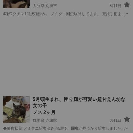
大分県 別府市
8月1日
4種ワクチン1回接種済み。 ノミダニ
回虫
駆除してます。 避妊手術まだ
してません…
大分
別府市
猫
ワクチン
5月頭生まれ、困り顔が可愛い超甘えん坊な
女の子
メス 2ヶ月
群馬県 赤城駅
8月1日
◆健康状態 ノミダニ駆虫済み 保護後、
回虫
が見つかり駆虫しましたが