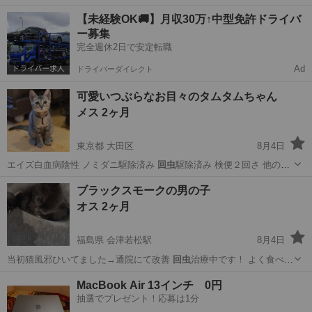
ています …
東京
大田区
猫
有無
【未経験OK🚚】月収30万↑中型免許ドライバ
ー募集
完全週休2日で安定転職
Ad
ドライバーダイレクト
可愛いつぶらなお目々のタムタムちゃん
メス 2ヶ月
東京都 大田区
8月4日
エイズ白血病陰性 ノミダニ駆除済み
回虫
駆除済み 検便２回さ 他の猫
ちゃん達…
東京
大田区
猫
有無
ブラックスモークの男の子
オス 2ヶ月
福島県 会津若松駅
8月4日
当初猫風邪ひいてました→通院にて改善
回虫
治療中です！ よく食べ元
気いっぱいです…
福島
会津若松市
会津若松駅
猫
ブラックスモーク
MacBook Air 13インチ 0円
抽選でプレゼント！応募は1分