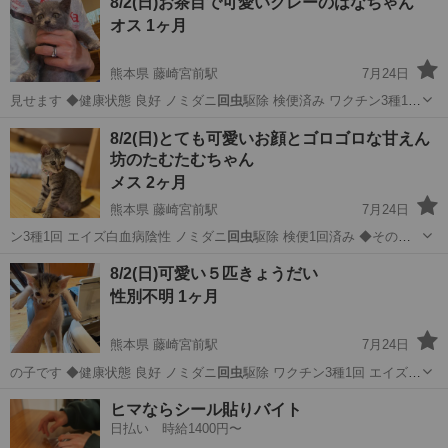
8/2(日)お茶目で可愛いグレーのはなちゃん
オス 1ヶ月
熊本県 藤崎宮前駅
7月24日
見せます ◆健康状態 良好 ノミダニ
回虫
駆除 検便済み ワクチン3種1回
エ…
熊本
熊本市
藤崎宮前駅
猫
8/2(日)とても可愛いお顔とゴロゴロな甘えん
坊のたむたむちゃん
メス 2ヶ月
熊本県 藤崎宮前駅
7月24日
ン3種1回 エイズ白血病陰性 ノミダニ
回虫
駆除 検便1回済み ◆その他
ご都合…
熊本
熊本市
藤崎宮前駅
猫
シェルター
8/2(日)可愛い５匹きょうだい
性別不明 1ヶ月
熊本県 藤崎宮前駅
7月24日
の子です ◆健康状態 良好 ノミダニ
回虫
駆除 ワクチン3種1回 エイズ白
血病陰…
熊本
熊本市
藤崎宮前駅
猫
シェルター
ヒマならシール貼りバイト
日払い 時給1400円〜