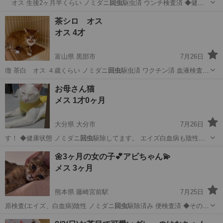
オス 生後2ヶ月半くらい ノミダニ
回虫
駆虫済 ウンチ検査済 ◆健康
状態 良…
富山
黒部市
猫
有無
茶シロ オス
オス 4才
富山県 黒部市
7月26日
徴 茶白 オス ４歳くらい ノミダニ
回虫
駆虫済 ワクチン済 血液検査済
去勢手…
富山
黒部市
猫
有無
お母さん猫
メス 1才0ヶ月
大分県 大分市
7月26日
す！ ◆健康状態 ノミダニ
回虫
駆除してます。 エイズ白血病も陰性
で…
大分
大分市
猫
🌼3ヶ月の女の子💕アビちゃん💫
メス 3ヶ月
熊本県 藤崎宮前駅
7月25日
原検査(エイズ、白血病)陰性 ノミダニ
回虫
駆除済み 便検査済 ◆その他
以下の…
熊本
熊本市
藤崎宮前駅
猫
去勢手術