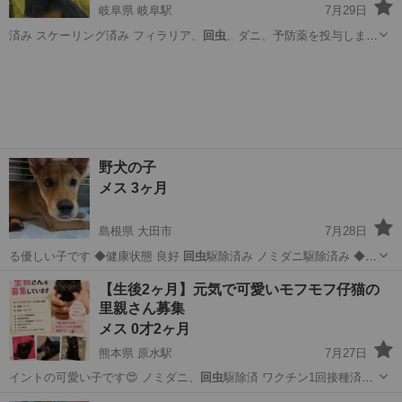
岐阜県 岐阜駅
7月29日
済み スケーリング済み フィラリア、
回虫
、ダニ、予防薬を投与しまし
た。 病…
岐阜
岐阜市
岐阜駅
その他
ワクチン
野犬の子
メス 3ヶ月
島根県 大田市
7月28日
る優しい子です ◆健康状態 良好
回虫
駆除済み ノミダニ駆除済み ◆そ
の…
島根
大田市
その他
【生後2ヶ月】元気で可愛いモフモフ仔猫の
里親さん募集
メス 0才2ヶ月
熊本県 原水駅
7月27日
イントの可愛い子です😍 ノミダニ、
回虫
駆除済 ワクチン1回接種済
(7/5) …
熊本
菊池郡
原水駅
猫
ワクチン