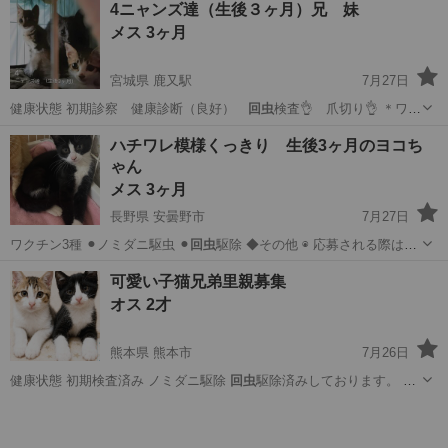
4ニャンズ達（生後３ヶ月）兄 妹
メス 3ヶ月
宮城県 鹿又駅
7月27日
健康状態 初期診察 健康診断（良好）
回虫
検査👌 爪切り👌 ＊ワク
チン（三種混合…
宮城
石巻市
鹿又駅
猫
ハチワレ模様くっきり 生後3ヶ月のヨコち
ゃん
メス 3ヶ月
長野県 安曇野市
7月27日
︎ワクチン3種 ⚫︎ノミダニ駆虫 ⚫︎
回虫
駆除 ◆その他 ◉ 応募される際は
必…
長野
安曇野市
猫
お見合い
可愛い子猫兄弟里親募集
オス 2才
熊本県 熊本市
7月26日
健康状態 初期検査済み ノミダニ駆除
回虫
駆除済みしております。 ◆
その他 ☘…
熊本
熊本市
猫
嫌がらせ