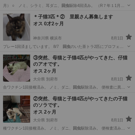
月） ○ ノミ、シラミ、耳ダニ、
回虫
駆除4回済み。 （R７年１1月、
…
大阪
高槻市
摂津富田駅
猫
＊子猫3匹＊② 里親さん募集します
オス 0才2ヶ月
神奈川県 横浜市
8月1日
プレー1回済ましています。 8/7
回虫
のいた茶トラ2匹にプロフェン
ダースポッ…
神奈川
横浜市
猫
ワクチン
③突然、母猫と子猫4匹がやってきた、仔猫
のアオです。
オス 2ヶ月
大分県 別府市
8月1日
合ワクチン1回接種済み。 ノミ、ダニ、
回虫
駆除済み。 便検査に異常
はありませんが…
大分
別府市
猫
ワクチン
②突然、母猫と子猫4匹がやってきたの子猫
のソラです。
オス 2ヶ月
大分県 別府市
8月1日
種ワクチン1回接種済み。 ノミ、ダニ、
回虫
駆除済み。 便検査済み。
◆その他 …