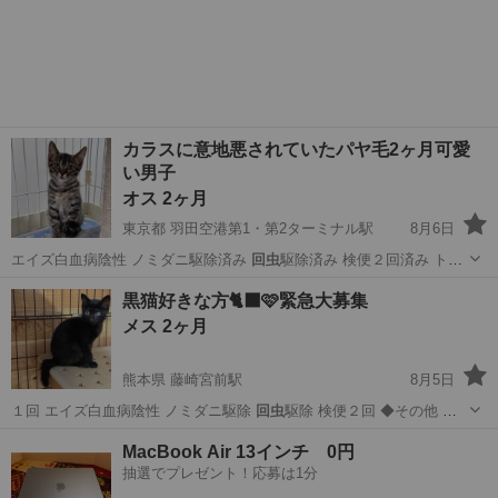
カラスに意地悪されていたパヤ毛2ヶ月可愛
い男子
オス 2ヶ月
東京都 羽田空港第1・第2ターミナル駅
8月6日
エイズ白血病陰性 ノミダニ駆除済み
回虫
駆除済み 検便２回済み トイ
レの失敗…
東京
大田区
羽田空港第1・第2ターミナル駅
猫
黒猫好きな方🐈‍⬛🩷緊急大募集
有無
メス 2ヶ月
熊本県 藤崎宮前駅
8月5日
１回 エイズ白血病陰性 ノミダニ駆除
回虫
駆除 検便２回 ◆その他 ご
都合良い…
熊本
熊本市
藤崎宮前駅
猫
MacBook Air 13インチ 0円
抽選でプレゼント！応募は1分