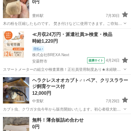
0円
豊科駅
7月30日
木の粉を圧縮したものです。 焚き付けなどに使用できます。ご存知な
い方は、プリケットでインターネット検索してみてください。 寒くな
長野
安曇野市
豊科駅
その他
場所
≪月収24万円・派遣社員≫検査・検品
ってくると在庫が少なくなるため、保存場所に余裕のある方は、この
時給1,220円
時期からストックして頂くことをお勧...
日払い
株式会社BREXA Next
4月24日
提携サイト
安曇野市
スマートメーターの組立や検査業務！正社員登用制度あり★未経験・
初心者活躍中★20代～50代まで若手/ベテラン問わず活躍中！備品付き
長野
安曇野市
その他
ヘラクレスオオカブト♂♀ペア、クリスララー
1R寮完備＆赴任旅費会社負担★年間休日124日！マイカー通勤OK！
ジ飼育ケース付
《長野県安曇野市》 人気の...
12,000円
中萱駅
7月29日
カブト虫、クワガタ虫今年から販売開始いたします。初心者様大歓迎
🫡 かじゅFamilyです。去年までYouTubeやX等でプレ企画等行ってき
長野
安曇野市
中萱駅
その他
無料！薄合板詰め合わせ
ました😁 今回は食事を始めた♂♀ペア サイズは♂145あります。優良血
0円
統CBF1になり...