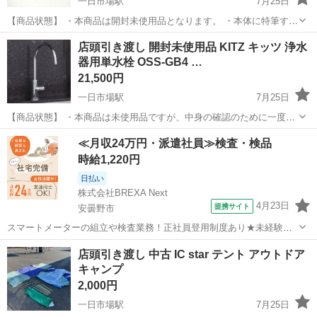
一日市場駅
7月25日
【商品状態】 ・本商品は開封未使用品となります。 ・本体に特筆すべ
き大きなキズやダメージはございません。 現在店頭でも販売中です。
長野
安曇野市
一日市場駅
その他
店頭引き渡し 開封未使用品 KITZ キッツ 浄水
販売済みの場合はご容赦くださいませ。 （※店頭受け渡し）当社では
器用単水栓 OSS-GB4 …
品物を直接...
21,500円
一日市場駅
7月25日
【商品状態】 ・本商品は未使用品ですが、中身の確認のために一度開
封しております。 ・本体に特筆すべき大きなキズやダメージはござい
長野
安曇野市
一日市場駅
その他
≪月収24万円・派遣社員≫検査・検品
ません。 ・外箱にシールのはがし跡がございます。 ・状態等写真にて
時給1,220円
のご確認をお願い致しま...
日払い
株式会社BREXA Next
4月23日
提携サイト
安曇野市
スマートメーターの組立や検査業務！正社員登用制度あり★未経験・
初心者活躍中★20代～50代まで若手/ベテラン問わず活躍中！備品付き
長野
安曇野市
その他
店頭引き渡し 中古 IC star テント アウトドア
1R寮完備＆赴任旅費会社負担★年間休日124日！マイカー通勤OK！
キャンプ
《長野県安曇野市》 人気の...
2,000円
一日市場駅
7月25日