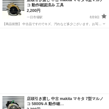
赦くださいませ。 （※店頭受け渡し）当社では品物を直接お客様に見
コ 動作確認済み 工具
て頂き安心して...
2,200円
一日市場駅
8月9日
【商品状態】 中古品ですのでキズ、汚れなど多少ございます。お写真
にてご確認下さい。 現在店頭でも販売中です。 販売済みの場合はご容
長野
安曇野市
一日市場駅
その他
店頭
赦くださいませ。 （※店頭受け渡し）当社では品物を直接お客様に見
て頂き安心して...
店頭引き渡し 中古 makita マキタ 7型マルノ
コ 5800N-A 動作確…