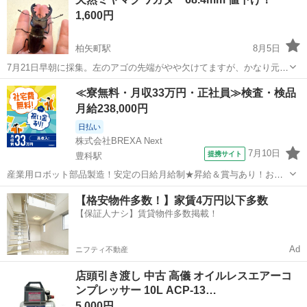
1,600円
柏矢町駅
8月5日
7月21日早朝に採集。左のアゴの先端がやや欠けてますが、かなり元気
です！ 夏休みの生体観察、ブリードなどにいかがですか😌 気になる方
長野
安曇野市
柏矢町駅
その他
ミヤマクワガタ
≪寮無料・月収33万円・正社員≫検査・検品
はメッセージ下さい。 受け渡し場所は安曇野市周辺で考えておりま
月給238,000円
す。 直接受け取りに来れる方の...
日払い
株式会社BREXA Next
7月10日
提携サイト
豊科駅
産業用ロボット部品製造！安定の日給月給制★昇給＆賞与あり！お友
達やカップルとの応募OK！赴任旅費会社負担★送迎あり◎土日祝休み
長野
安曇野市
豊科駅
その他
【格安物件多数！】家賃4万円以下多数
×年間休日130日！作業着無償貸与★食堂利用可◎《長野県安曇野市》
【保証人ナシ】賃貸物件多数掲載！
人気の工場のお仕事 ◇産業用...
Ad
ニフティ不動産
店頭引き渡し 中古 高儀 オイルレスエアーコ
ンプレッサー 10L ACP-13…
5,000円