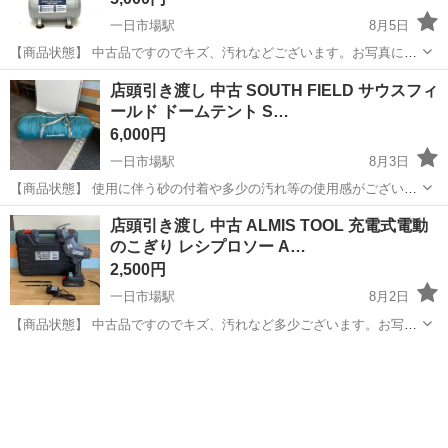
一日市場駅
8月5日
【商品状態】 中古品ですのでキズ、汚れなどございます。お写真にて
ご確認下さい。 現在店頭でも販売中です。 販売済みの場合はご容赦く
長野
安曇野市
一日市場駅
その他
店頭引き渡し 中古 SOUTH FIELD サウスフィ
ださいませ。 （※店頭受け渡し）当社では品物を直接お客様に見て頂
ールド ドームテント S…
き安心してご購...
6,000円
一日市場駅
8月3日
【商品状態】 使用に伴う砂の付着や多少の汚れ等の使用感がございま
す。 付属品は揃っています。 現在店頭でも販売中です。 販売済みの
長野
安曇野市
一日市場駅
その他
店頭引き渡し 中古 ALMIS TOOL 充電式電動
場合はご容赦くださいませ。 （※店頭受け渡し）当社では品物を直接
のこぎり レシプロソー A…
お客様に見て...
2,500円
一日市場駅
8月2日
【商品状態】 中古品ですのでキズ、汚れなど多少ございます。お写真
にてご確認下さい。 現在店頭でも販売中です。 販売済みの場合はご容
長野
安曇野市
一日市場駅
その他
赦くださいませ。 （※店頭受け渡し）当社では品物を直接お客様に見
て頂き安心...