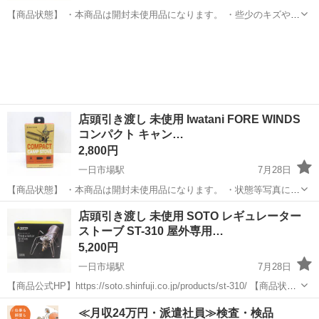
【商品状態】 ・本商品は開封未使用品になります。 ・些少のキズや汚
れがございます。 ・状態等写真にてのご確認をお願い致します。 ・実
長野
安曇野市
一日市場駅
その他
店頭
際の作業手順に沿った動作確認は環境がない為、行っておりません。
調整等必要な場合が...
店頭引き渡し 未使用 Iwatani FORE WINDS
コンパクト キャン…
2,800円
一日市場駅
7月28日
【商品状態】 ・本商品は開封未使用品になります。 ・状態等写真にて
のご確認をお願い致します。 ・実際の作業手順に沿った動作確認は環
長野
安曇野市
一日市場駅
その他
WINDS
店頭引き渡し 未使用 SOTO レギュレーター
境がない為、行っておりません。調整等必要な場合がございます。 予
ストーブ ST-310 屋外専用…
めご了承下さい。 ...
5,200円
一日市場駅
7月28日
【商品公式HP】https://soto.shinfuji.co.jp/products/st-310/ 【商品状
態】 ・本商品は開封未使用品となります。 ・本体に特筆すべき大きな
長野
安曇野市
一日市場駅
その他
≪月収24万円・派遣社員≫検査・検品
キズやダメージはございません。 ...