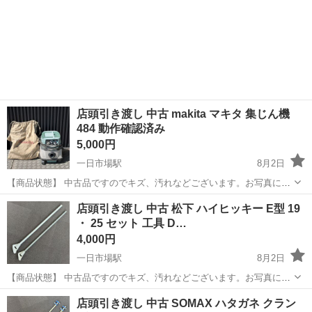
店頭引き渡し 中古 makita マキタ 集じん機
484 動作確認済み
5,000円
一日市場駅
8月2日
【商品状態】 中古品ですのでキズ、汚れなどございます。お写真にて
ご確認下さい。 現在店頭でも販売中です。 販売済みの場合はご容赦く
長野
安曇野市
一日市場駅
その他
店頭
店頭引き渡し 中古 松下 ハイヒッキー E型 19
ださいませ。 （※店頭受け渡し）当社では品物を直接お客様に見て頂
・ 25 セット 工具 D…
き安心してご購...
4,000円
一日市場駅
8月2日
【商品状態】 中古品ですのでキズ、汚れなどございます。お写真にて
ご確認下さい。 現在店頭でも販売中です。 販売済みの場合はご容赦く
長野
安曇野市
一日市場駅
その他
ハイヒッキー
店頭引き渡し 中古 SOMAX ハタガネ クラン
ださいませ。 （※店頭受け渡し）当社では品物を直接お客様に見て頂