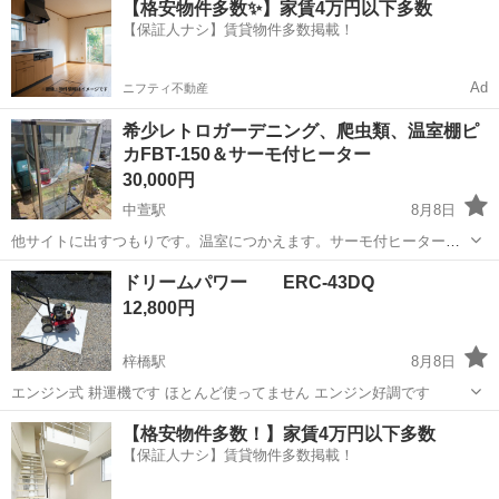
【格安物件多数✨】家賃4万円以下多数
【保証人ナシ】賃貸物件多数掲載！
Ad
ニフティ不動産
希少レトロガーデニング、爬虫類、温室棚ピ
カFBT-150＆サーモ付ヒーター
30,000円
中萱駅
8月8日
他サイトに出すつもりです。温室につかえます。サーモ付ヒーターも
あります。 大きい物ですので軽トラかミニバンでお願い致します。今
長野
安曇野市
中萱駅
その他
ドリームパワー ERC-43DQ
は販売してません。 棚は外してあります。金具あり
12,800円
梓橋駅
8月8日
エンジン式 耕運機です ほとんど使ってません エンジン好調です
長野
安曇野市
梓橋駅
その他
【格安物件多数！】家賃4万円以下多数
【保証人ナシ】賃貸物件多数掲載！