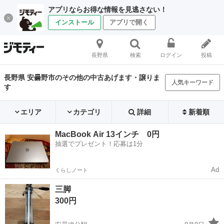
アプリならお得な情報を見逃さない！
インストール
アプリで開く
長野県
検索
ログイン
投稿
長野県 安曇野市のその他の中古あげます・譲りま
人気キーワード
す
エリア
カテゴリ
詳細
新着順
MacBook Air 13インチ 0円
抽選でプレゼント！応募は1分
Ad
くらしノート
三脚
300円