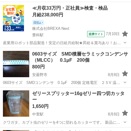
トムシ等ナカします。実際に私もつかってます。ホームセンターです
長野
安曇野市
中萱駅
その他
カブトムシ
≪月収33万円・正社員≫検査・検品
と1000円超えですが仕入れの関係で50個単位の格安販売になります。
月給238,000円
日払い
株式会社BREXA Next
7月10日
提携サイト
豊科駅
産業用ロボット部品製造！安定の日給月給制★昇給＆賞与あり！お友
達やカップルとの応募OK！赴任旅費会社負担★送迎あり◎土日祝休み
長野
安曇野市
豊科駅
その他
0603サイズ SMD積層セラミックコンデンサ
×年間休日130日！作業着無償貸与★食堂利用可◎《長野県安曇野市》
（MLCC） 0.1μF 200個
人気の工場のお仕事 ◇産業用...
800円
安曇野市
8月8日
0603サイズ SMDコンデンサ 0.1μF 200個 定格電圧 ２５V 温度
特性 Y5V ★40個ずつ切ります。 #0603サイズ #SMDコンデンサ
長野
安曇野市
その他
コンデンサ
ゼリースプリッター16gゼリー四つ切カッタ
_t2 #積層セラミックコンデンサ #0・1μF ...
ー
1,650円
中萱駅
8月8日
クワガタ、カブト虫のゼリーを4つに切れるカッターです。 新品にな
ります。
長野
安曇野市
中萱駅
その他