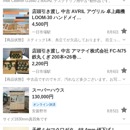
Intel Celeron G1840 2.80GHZ デスクトップ用中古･動作品です。
長野
安曇野市
その他
CPU
店頭引き渡し 中古 AVRIL アヴリル 卓上織機
LOOM-30 ハンドメイ…
4,500円
一日市場駅
8月6日
【商品状態】 スティック1本、糸立てが欠品しております。 目立った
キズや汚れはございません。お写真にてご確認下さい。 【サイズ】 幅
長野
安曇野市
一日市場駅
その他
織機
店頭引き渡し 中古 アマテイ株式会社 FC-N75
400mm × 奥行500mm × 高さ110mm 現在店頭でも販売中...
鉄丸くぎ 200本×26巻…
2,200円
一日市場駅
8月6日
【商品状態】 中古品ですのでキズ、汚れなど多少ございます。お写真
にてご確認下さい。 バラ売り不可です。 現在店頭でも販売中です。
長野
安曇野市
一日市場駅
その他
店頭
スーパーハウス
販売済みの場合はご容赦くださいませ。 （※店頭受け渡し）当社では
130,000円
品物を直...
オンライン決済
安曇野市
8月5日
サイズ1830mm真四角です
長野
安曇野市
その他
天然ミヤマクワガタ 68.4mm 値下げ！