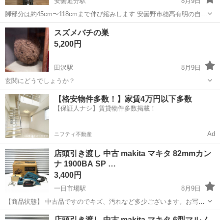
安曇追分駅
8月9日
脚部分は約45cm〜118cmまで伸び縮みします 安曇野市穗髙有明の自宅
にて受け渡しを希望します。
長野
安曇野市
安曇追分駅
その他
三脚
スズメバチの巣
5,200円
田沢駅
8月9日
玄関にどうでしょうか？
長野
安曇野市
田沢駅
その他
【格安物件多数！】家賃4万円以下多数
【保証人ナシ】賃貸物件多数掲載！
Ad
ニフティ不動産
店頭引き渡し 中古 makita マキタ 82mmカン
ナ 1900BA SP …
3,400円
一日市場駅
8月9日
【商品状態】 中古品ですのでキズ、汚れなど多少ございます。お写真
にてご確認下さい。 現在店頭でも販売中です。 販売済みの場合はご容
長野
安曇野市
一日市場駅
その他
店頭引き渡し 中古 makita マキタ 6型マルノ