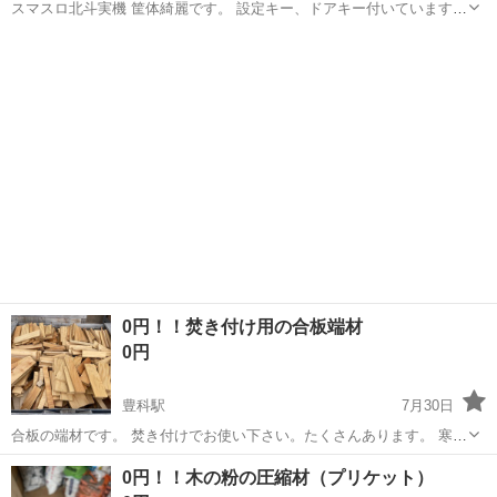
スマスロ北斗実機 筐体綺麗です。 設定キー、ドアキー付いていますし
家庭用電源ですぐに遊べます。
長野
安曇野市
有明駅
その他
0円！！焚き付け用の合板端材
0円
豊科駅
7月30日
合板の端材です。 焚き付けでお使い下さい。たくさんあります。 寒く
なってくると在庫が少なくなるため、保存場所に余裕のある方は、こ
長野
安曇野市
豊科駅
その他
合板
0円！！木の粉の圧縮材（プリケット）
の時期からストックして頂くことをお勧めします！