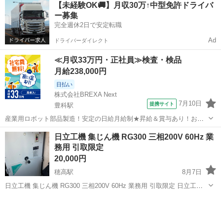
長野
安曇野市
安曇追分駅
その他
【未経験OK🚚】月収30万↑中型免許ドライバ
て使っていました。 今回、手放すにあたりネジをつけようとして、ネ
ー募集
ジが切れてしまいました...
完全週休2日で安定転職
Ad
ドライバーダイレクト
≪月収33万円・正社員≫検査・検品
月給238,000円
日払い
株式会社BREXA Next
7月10日
提携サイト
豊科駅
産業用ロボット部品製造！安定の日給月給制★昇給＆賞与あり！お友
達やカップルとの応募OK！赴任旅費会社負担★送迎あり◎土日祝休み
長野
安曇野市
豊科駅
その他
日立工機 集じん機 RG300 三相200V 60Hz 業
×年間休日130日！作業着無償貸与★食堂利用可◎《長野県安曇野市》
務用 引取限定
人気の工場のお仕事 ◇産業用...
20,000円
穂高駅
8月7日
日立工機 集じん機 RG300 三相200V 60Hz 業務用 引取限定 日立工機
の一般粉じん用集じん機「RG300」です。 親が自営業で使用していた
長野
安曇野市
穂高駅
その他
ものですが、使用しなくなったため出品します。 【仕様】 ・メーカ
ー：日...