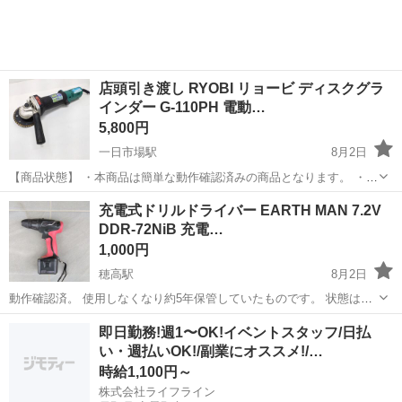
人気の工場のお仕事 ◇産業用...
店頭引き渡し RYOBI リョービ ディスクグラ
インダー G-110PH 電動…
5,800円
一日市場駅
8月2日
【商品状態】 ・本商品は簡単な動作確認済みの商品となります。 ・中
古品のため使用に伴うキズや汚れがございます。 ・コードにキズ(若干
長野
安曇野市
一日市場駅
その他
店頭
充電式ドリルドライバー EARTH MAN 7.2V
の抉れ)箇所がございます。 ・簡単な動作確認済みですが、実際の作業
DDR-72NiB 充電…
手順に沿った動...
1,000円
穂高駅
8月2日
動作確認済。 使用しなくなり約5年保管していたものです。 状態は画
像でご確認ください。 ドリルビットはなし。 中古なので傷、汚れ、錆
長野
安曇野市
穂高駅
その他
ドリル
即日勤務!週1〜OK!イベントスタッフ/日払
などあります。 細かい事を気にする方はご遠慮ください。 写真で形状
い・週払いOK!/副業にオススメ!/…
や状態をご...
時給1,100円～
株式会社ライフライン