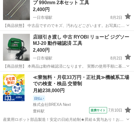
プ 990mm 2本セット 工具
き安心して...
2,400円
一日市場駅
8月2日
【商品状態】 中古品ですのでキズ、汚れなどございます。お写真にて
ご確認下さい。 現在店頭でも販売中です。 販売済みの場合はご容赦く
長野
安曇野市
一日市場駅
その他
SOMAX
店頭引き渡し 中古 RYOBI リョービ ジグソー
ださいませ。 （※店頭受け渡し）当社では品物を直接お客様に見て頂
MJ-20 動作確認済 工具
き安心してご購...
2,400円
一日市場駅
8月2日
【商品状態】 本商品は動作確認済になります。 実際の使用手順に基づ
いた確認は行っておりません。調整等必要な場合がございます。 中古
長野
安曇野市
一日市場駅
その他
店頭
≪寮無料・月収33万円・正社員≫機械系工場
品ですのでキズ、汚れ、錆びなどございます。お写真にてご確認下さ
での検査・検品 交替制
い。 現在店...
月給238,000円
日払い
株式会社BREXA Next
7月10日
提携サイト
豊科駅
産業用ロボット部品製造！安定の日給月給制★昇給＆賞与あり！お友
達やカップルとの応募OK！赴任旅費会社負担★送迎あり◎土日祝休み
長野
安曇野市
豊科駅
その他
×年間休日130日！作業着無償貸与★食堂利用可◎《長野県安曇野市》