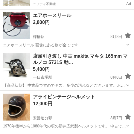
Ad
ニフティ不動産
エアホースリール
2,800円
梓橋駅
8月8日
エアホースリール 画像にある物が全てです
長野
安曇野市
梓橋駅
その他
店頭引き渡し 中古 makita マキタ 165mm マ
ルノコ 5731S 動…
5,400円
一日市場駅
8月8日
【商品状態】 中古品ですのでキズ、多少の汚れなどございます。お写
真にてご確認下さい。 コードにダメージがございます。 現在店頭でも
長野
安曇野市
一日市場駅
その他
店頭
アライビンテージヘルメット
販売中です。 販売済みの場合はご容赦くださいませ。 （※店頭受け渡
12,000円
し）当社で...
安曇追分駅
8月7日
1970年後半から1980年代の頃の新井広武製ヘルメットです。 中古で購
入したさいに、純正のものではないシールドが付いていましたが外し