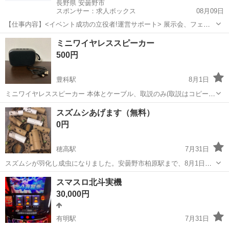
長野県 安曇野市
スポンサー：求人ボックス
08月09日
【仕事内容】<イベント成功の立役者!運営サポート> 展示会、フェ
ス、スポーツ大会など、様々なイベント会場で来場者が快適に過ごせ
アルバイト・パート
ミニワイヤレススピーカー
るようサポートするお仕事です。 <働きやすいポイント> ・土日のみ
500円
OK!学生さんや社会人の副業にピッタリ...
豊科駅
8月1日
ミニワイヤレススピーカー 本体とケーブル、取説のみ(取説はコピーし
た物です) 受け渡しはベイシア堀金店駐車場にてお願い致します。 8月
長野
安曇野市
豊科駅
その他
スズムシあげます（無料）
2日(日)終日 8月3日(月)終日 8月7日(金)終日 受け渡し可能です。 ご希
0円
望の合...
穂高駅
7月31日
スズムシが羽化し成虫になりました。安曇野市柏原駅まで、8月1日〜
11日に取りに来てくる方を優先します。 爬虫類の餌にされる方は厳禁
長野
安曇野市
穂高駅
その他
スマスロ北斗実機
です。優しく飼育される方にお分けいたします。虫かごお持ちくださ
30,000円
い。200匹ほどいます。欲しい分...
有明駅
7月31日