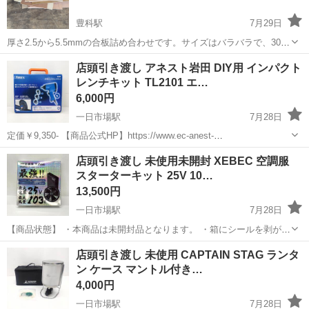
豊科駅
7月29日
厚さ2.5から5.5mmの合板詰め合わせです。サイズはバラバラで、300-
700mm程度となります。表面もバラバラで、シナ、白ポリ、突板、ラ
長野
安曇野市
豊科駅
その他
合板
店頭引き渡し アネスト岩田 DIY用 インパクト
ワンなどとなります。数は、20枚程度となります。まとめて引き取っ
レンチキット TL2101 エ…
て頂ける方を探してお...
6,000円
一日市場駅
7月28日
定価￥9,350- 【商品公式HP】https://www.ec-anest-
iwata.com/view/item/000000000542?srsltid=AfmBOorDDzF-3PZH0-
長野
安曇野市
一日市場駅
その他
店頭
店頭引き渡し 未使用未開封 XEBEC 空調服
DiLKrEt8NWn...
スターターキット 25V 10…
13,500円
一日市場駅
7月28日
【商品状態】 ・本商品は未開封品となります。 ・箱にシールを剥がし
た跡がございます。 現在店頭でも販売中です。 販売済みの場合はご容
長野
安曇野市
一日市場駅
その他
店頭引き渡し 未使用 CAPTAIN STAG ランタ
赦くださいませ。 （※店頭受け渡し）当社では品物を直接お客様に見
ン ケース マントル付き…
て頂き安心...
4,000円
一日市場駅
7月28日