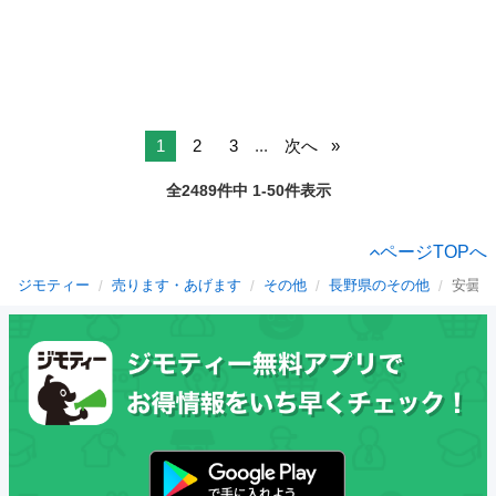
1
2
3
...
次へ
全2489件中 1-50件表示
ページTOPへ
ジモティー
売ります・あげます
その他
長野県のその他
安曇野