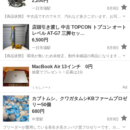
2,200円
一日市場駅
8月9日
【商品状態】 中古品ですのでキズ、汚れなど多少ございます。お写真
にてご確認下さい。 現在店頭でも販売中です。 販売済みの場合はご容
長野
安曇野市
一日市場駅
その他
店頭
店頭引き渡し 中古 TOPCON トプコン オート
赦くださいませ。 （※店頭受け渡し）当社では品物を直接お客様に見
レベル AT-G7 三脚セッ…
て頂き安心して...
6,500円
一日市場駅
8月9日
【商品状態】 環境が無いため未校正、動作未確認の商品になります。
調整等必要な場合がございます。 予めご了承ください。 中古品ですの
長野
安曇野市
一日市場駅
その他
MacBook Air 13インチ 0円
でキズ、汚れなど多少ございます。お写真にてご確認下さい。 ベタつ
抽選でプレゼント！応募は1分
きのある箇所がございま...
Ad
くらしノート
カブトムシ、クワガタムシKBファームプロゼ
リー50個
680円
中萱駅
8月9日
ブリーダーが愛用している長生き高タンパク質プロゼリーです。カブ