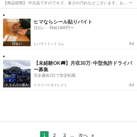
【商品状態】 中古品ですのでキズ、多少の汚れなどございます。お写
真にてご確認下さい。 ハンマーが欠品しております。 芝生、葉っぱ等
長野
安曇野市
一日市場駅
その他
店頭
の付着がございます。 実際の組み立て確認は行なっておりません。予
めご了承下さい。 ...
ヒマならシール貼りバイト
日払い 時給1400円〜
Ad
ヒバライドットコム
【未経験OK🚚】月収30万↑中型免許ドライバ
ー募集
完全週休2日で安定転職
Ad
ドライバーダイレクト
1
2
3
...
次へ