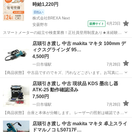
レギュレーターストーブ
時給1,220円
日払い
株式会社BREXA Next
4月23日
提携サイト
安曇野市
スマートメーターの組立や検査業務！正社員登用制度あり★未経験・
初心者活躍中★20代～50代まで若手/ベテラン問わず活躍中！備品付き
長野
安曇野市
その他
店頭引き渡し 中古 makita マキタ 100mm デ
1R寮完備＆赴任旅費会社負担★年間休日124日！マイカー通勤OK！
ィクスグラインダ 95…
《長野県安曇野市》 人気の...
4,500円
一日市場駅
7月28日
【商品状態】 中古品ですのでキズ、汚れなどございます。お写真にて
ご確認下さい。 現在店頭でも販売中です。 販売済みの場合はご容赦く
長野
安曇野市
一日市場駅
その他
店頭引き渡し 中古 現状品 KDS 墨出し器
ださいませ。 （※店頭受け渡し）当社では品物を直接お客様に見て頂
ATK-25 動作確認済み
き安心してご購...
7,500円
一日市場駅
7月28日
【商品状態】 台座と本体が分離します。 レーザーの照射は確認できて
いますが水平にならず傾いてしまいます。 そのため、現状品としての
長野
安曇野市
一日市場駅
その他
店頭
店頭引き渡し 中古 makita マキタ 卓上スライ
出品になります。予めご了承ください。 現在店頭でも販売中です。 販
ドマルノコ LS0717F…
売済みの場合は...