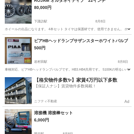
ROJAM オルタネイティブ 22インチ
80,000円
下諏訪駅
8月8日
ホイールの出品になります。 4本セット タイヤは保護材です、使用できません。 ホイ
長野
諏訪郡
下諏訪駅
タイヤ、ホイール
ピアHBヘッドランプサザンスターホワイトバルブ
500円
岩村田駅
8月8日
車検対応、ピアHBヘッドランプバルブです。HB3.HB4共用です。 5100Kの明る
長野
佐久市
岩村田駅
パーツ
【格安物件多数✨】家賃4万円以下多数
【保証人ナシ】賃貸物件多数掲載！
ニフティ不動産
Ad
溶接機 溶接棒セット
6,000円
岡谷駅
8月8日