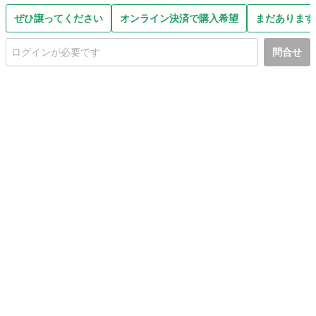
ぜひ譲ってください
オンライン決済で購入希望
まだあります
問合せ
初めての方へ
利用規約
プライバシーポリシー
プライバシー・ステートメント
健全化に資する運用方針
お問い合わせ
運営会社
サイトマップ
ご利用ガイド
フリーワードで探す
PC版で表示
都道府県選択
特定商取引法の表示
利用者情報の外部送信について
© 2011-
2026
Jmty, Inc.