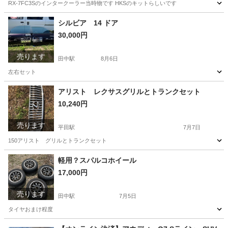
RX-7FC3Sのインタークーラー当時物です HKSのキットらしいです
長野
上田市
田中駅
パーツ
FC3S
シルビア 14 ドア
30,000円
売ります
田中駅
8月6日
左右セット
長野
東御市
田中駅
パーツ
ドア
アリスト レクサスグリルとトランクセット
10,240円
売ります
平田駅
7月7日
150アリスト グリルとトランクセット
長野
松本市
平田駅
パーツ
アリスト
軽用？スパルコホイール
17,000円
売ります
田中駅
7月5日
タイヤおまけ程度
長野
東御市
田中駅
その他
エアー