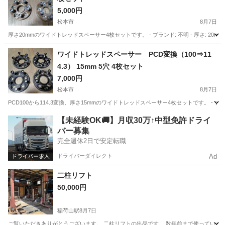
5,000円
松本市
8月7日
厚さ20mmのワイドトレッドスペーサー4枚セットです。 - ブランド: 不明 - 厚さ: 20mm - PCD: 10
長野
松本市
車のパーツ
ワイドトレッドスペーサー PCD変換（100⇒11
4.3） 15mm 5穴 4枚セット
7,000円
松本市
8月7日
PCD100から114.3変換、厚さ15mmのワイドトレッドスペーサー4枚セットです。 - ブランド: 不明 - 厚さ
長野
松本市
車のパーツ
【未経験OK🚚】月収30万↑中型免許ドライ
バー募集
完全週休2日で安定転職
ドライバーダイレクト
Ad
二柱リフト
50,000円
稲荷山駅
8月7日
ご覧いただきありがとうございます。 二柱リフトの出品です。 数年前まで使っていまし