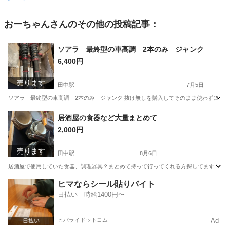
おーちゃん
さんのその他の投稿記事：
ソアラ 最終型の車高調 2本のみ ジャンク
6,400円
売ります
田中駅
7月5日
ソアラ 最終型の車高調 2本のみ ジャンク 抜け無しを購入してそのまま使わずに
長野
上田市
田中駅
パーツ
ソアラ
居酒屋の食器など大量まとめて
2,000円
売ります
田中駅
8月6日
居酒屋で使用していた食器、調理器具？まとめて持って行ってくれる方探してます！ 
長野
東御市
田中駅
調理器具
ヒマならシール貼りバイト
日払い 時給1400円〜
ヒバライドットコム
Ad