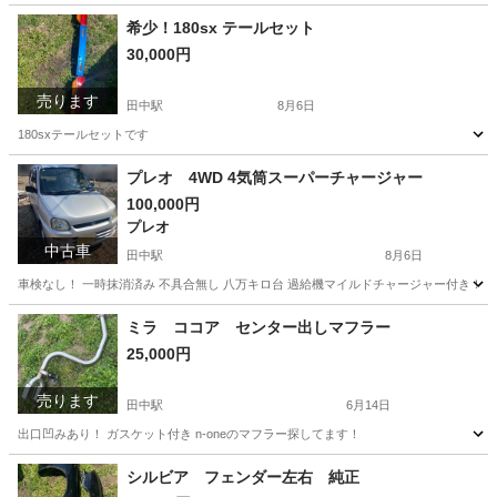
希少！180sx テールセット
30,000円
売ります
田中駅
8月6日
180sxテールセットです
長野
東御市
田中駅
パーツ
テール
プレオ 4WD 4気筒スーパーチャージャー
100,000円
プレオ
中古車
田中駅
8月6日
車検なし！ 一時抹消済み 不具合無し 八万キロ台 過給機マイルドチャージャー付き！
長野
東御市
田中駅
プレオ
4WD
ミラ ココア センター出しマフラー
25,000円
売ります
田中駅
6月14日
出口凹みあり！ ガスケット付き n-oneのマフラー探してます！
長野
東御市
田中駅
パーツ
シルビア フェンダー左右 純正