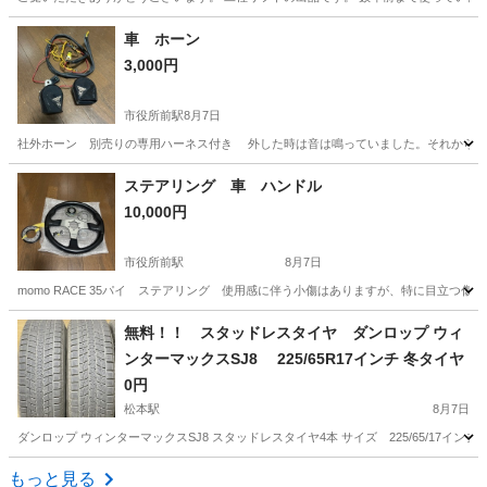
長野
長野市
稲荷山駅
その他
車 ホーン
3,000円
市役所前駅
8月7日
社外ホーン 別売りの専用ハーネス付き 外した時は音は鳴っていました。それから1
長野
長野市
市役所前駅
その他
ステアリング 車 ハンドル
10,000円
市役所前駅
8月7日
momo RACE 35パイ ステアリング 使用感に伴う小傷はありますが、特に目立つ
長野
長野市
市役所前駅
内装、インテリア
無料！！ スタッドレスタイヤ ダンロップ ウィ
ンターマックスSJ8 225/65R17インチ 冬タイヤ
0円
松本駅
8月7日
ダンロップ ウィンターマックスSJ8 スタッドレスタイヤ4本 サイズ 225/65/17インチ
長野
松本市
松本駅
タイヤ、ホイール
もっと見る