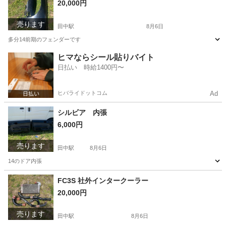
20,000円
売ります
田中駅
8月6日
多分14前期のフェンダーです
長野
東御市
田中駅
パーツ
フェンダー
ヒマならシール貼りバイト
日払い 時給1400円〜
ヒバライドットコム
Ad
シルビア 内張
6,000円
売ります
田中駅
8月6日
14のドア内張
長野
東御市
田中駅
内装、インテリア
内張
FC3S 社外インタークーラー
20,000円
売ります
田中駅
8月6日