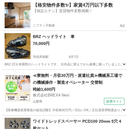
長野
長野市
長野駅
その他
シエクル
【格安物件多数✨】家賃4万円以下多数
【保証人ナシ】賃貸物件多数掲載！
ニフティ不動産
Ad
BRZ ヘッドライト 車
70,000円
市役所前駅
8月7日
BRZ ZC6 前期型のヘッドライトです。 社外品に変えてから倉庫に眠っていました。
長野
長野市
市役所前駅
外装、車外用品
≪寮無料・月収30万円・派遣社員≫機械系工場で
の機械操作・製造オペレーター 交替制
時給1,600円
株式会社BREXA Next
山梨県
提携サイト
【医療機器装置製造の総合試験】月収例30万円／日払いOK／正社員登用制度あり／マイカ
山梨
その他
ワイドトレッドスペーサー PCD100 20mm 5穴 4
枚セット