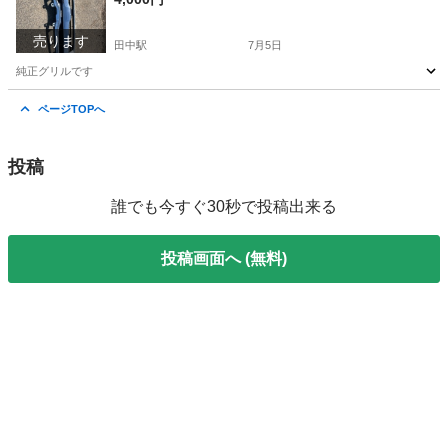
売ります
田中駅
7月5日
純正グリルです
長野
上田市
田中駅
パーツ
グリル
ページTOPへ
投稿
誰でも今すぐ30秒で投稿出来る
投稿画面へ (無料)