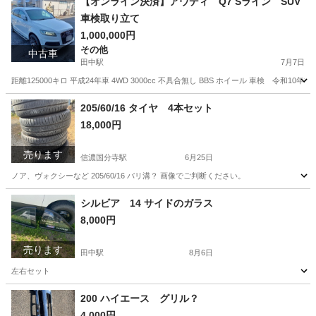
【オンライン決済】アウディ Q7 Sライン SUV
車検取り立て
1,000,000円
その他
中古車
田中駅
7月7日
距離125000キロ 平成24年車 4WD 3000cc 不具合無し BBS ホイール 車検 令和1
長野
東御市
田中駅
その他
アウディ
205/60/16 タイヤ 4本セット
18,000円
売ります
信濃国分寺駅
6月25日
ノア、ヴォクシーなど 205/60/16 バリ溝？ 画像でご判断ください。
長野
上田市
信濃国分寺駅
タイヤ、ホイール
タイヤ
シルビア 14 サイドのガラス
8,000円
売ります
田中駅
8月6日
左右セット
長野
東御市
田中駅
パーツ
ガラス
200 ハイエース グリル？
4,000円