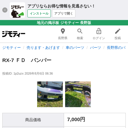
アプリならお得な情報を見逃さない！
インストール
アプリで開く
地元の掲示板 ジモティー 長野版
長野県
検索
ログイン
投稿
ジモティー
売ります・あげます
車のパーツ
パーツ
長野県のパ
RX-7 ＦＤ バンパー
投稿ID: 1p2uzx
2026年8月6日 06:36
7,000円
商品価格