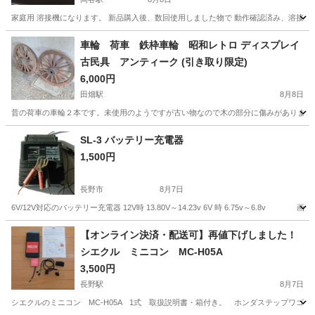
家庭用 溶接機になります。 新品購入後、数回使用しました物で 動作確認済み、溶接棒セ
長野
岡谷市
岡谷駅
その他
溶接機
車輪 荷車 鉄枠車輪 昭和レトロ ディスプレイ
古民具 アンティーク (引き取り限定)
6,000円
田畑駅
8月8日
昔の荷車の車輪２本です。未使用のようですが古い物なので木の部分に傷みがあります。
長野
上伊那郡
田畑駅
タイヤ、ホイール
SL-3 バッテリー充電器
1,500円
長野市
8月7日
6V/12V対応のバッテリー充電器 12V時 13.80V～14.23v 6V 時 6.75v～6.
長野
長野市
メンテナンス用品
充電器
【オンライン決済・配送可】再値下げしました！
シエクル ミニコン MC-H05A
3,500円
長野駅
8月7日
シエクルのミニコン MC-H05A 1式 取扱説明書・箱付き。 ホンダステップワゴ