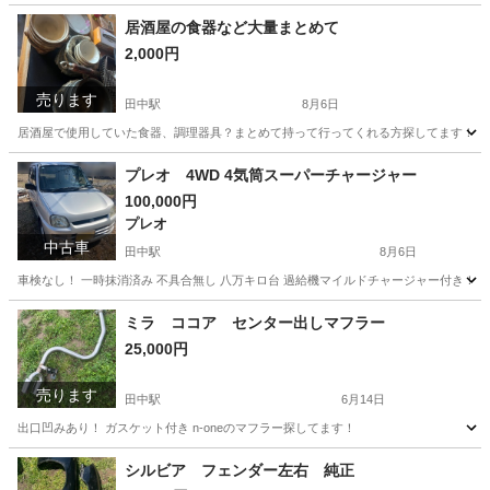
居酒屋の食器など大量まとめて
2,000円
売ります
田中駅
8月6日
居酒屋で使用していた食器、調理器具？まとめて持って行ってくれる方探してます！ 
長野
東御市
田中駅
調理器具
プレオ 4WD 4気筒スーパーチャージャー
100,000円
プレオ
中古車
田中駅
8月6日
車検なし！ 一時抹消済み 不具合無し 八万キロ台 過給機マイルドチャージャー付き！
長野
東御市
田中駅
プレオ
4WD
ミラ ココア センター出しマフラー
25,000円
売ります
田中駅
6月14日
出口凹みあり！ ガスケット付き n-oneのマフラー探してます！
長野
東御市
田中駅
パーツ
シルビア フェンダー左右 純正