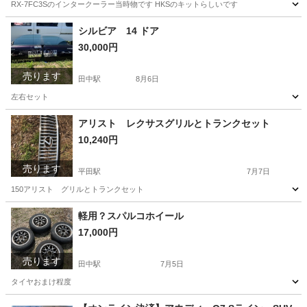
RX-7FC3Sのインタークーラー当時物です HKSのキットらしいです
長野
上田市
田中駅
パーツ
FC3S
シルビア 14 ドア
30,000円
売ります
田中駅
8月6日
左右セット
長野
東御市
田中駅
パーツ
ドア
アリスト レクサスグリルとトランクセット
10,240円
売ります
平田駅
7月7日
150アリスト グリルとトランクセット
長野
松本市
平田駅
パーツ
アリスト
軽用？スパルコホイール
17,000円
売ります
田中駅
7月5日
タイヤおまけ程度
長野
東御市
田中駅
その他
エアー