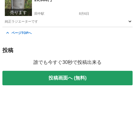
売ります
田中駅
8月6日
純正ラジエーターです
長野
東御市
田中駅
パーツ
ラジエーター
ページTOPへ
投稿
誰でも今すぐ30秒で投稿出来る
投稿画面へ (無料)