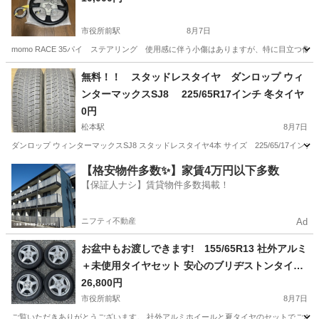
市役所前駅
8月7日
momo RACE 35パイ ステアリング 使用感に伴う小傷はありますが、特に目立つ
長野
長野市
市役所前駅
内装、インテリア
無料！！ スタッドレスタイヤ ダンロップ ウィ
ンターマックスSJ8 225/65R17インチ 冬タイヤ
0円
松本駅
8月7日
ダンロップ ウィンターマックスSJ8 スタッドレスタイヤ4本 サイズ 225/65/17インチ
長野
松本市
松本駅
タイヤ、ホイール
【格安物件多数✨】家賃4万円以下多数
【保証人ナシ】賃貸物件多数掲載！
ニフティ不動産
Ad
お盆中もお渡しできます! 155/65R13 社外アルミ
＋未使用タイヤセット 安心のブリヂストンタイヤ
付 NEWNO 未使用ラベル付 ワゴンR MRワゴン パ
26,800円
レット等に！
市役所前駅
8月7日
ご覧いただきありがとうございます。 社外アルミホイールと夏タイヤのセットでございます。 バ