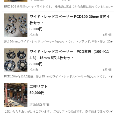
BRZ ZC6 前期型のヘッドライトです。 社外品に変えてから倉庫に眠っていました。
長野
長野市
市役所前駅
外装、車外用品
ワイドトレッドスペーサー PCD100 20mm 5穴 4
枚セット
6,000円
松本市
8月7日
厚さ20mmのワイドトレッドスペーサー4枚セットです。 - ブランド: 不明 - 厚さ: 20mm - PCD: 10
長野
松本市
車のパーツ
ワイドトレッドスペーサー PCD変換（100⇒11
4.3） 15mm 5穴 4枚セット
8,000円
松本市
8月7日
PCD100から114.3変換、厚さ15mmのワイドトレッドスペーサー4枚セットです。 - ブランド: 不明 - 厚さ
長野
松本市
車のパーツ
二柱リフト
50,000円
稲荷山駅
8月7日
ご覧いただきありがとうございます。 二柱リフトの出品です。 数年前まで使っていまし