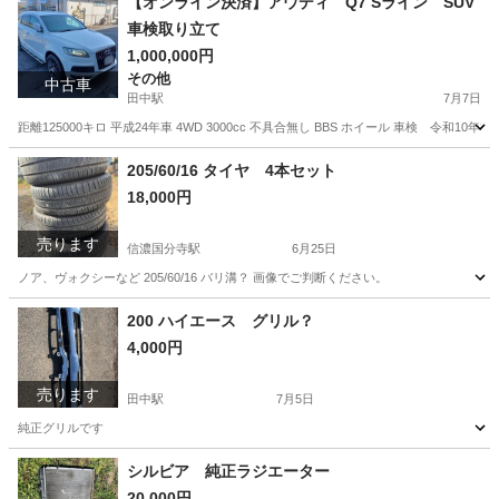
【オンライン決済】アウディ Q7 Sライン SUV
車検取り立て
1,000,000円
その他
中古車
田中駅
7月7日
距離125000キロ 平成24年車 4WD 3000cc 不具合無し BBS ホイール 車検 令和1
長野
東御市
田中駅
その他
アウディ
205/60/16 タイヤ 4本セット
18,000円
売ります
信濃国分寺駅
6月25日
ノア、ヴォクシーなど 205/60/16 バリ溝？ 画像でご判断ください。
長野
上田市
信濃国分寺駅
タイヤ、ホイール
タイヤ
200 ハイエース グリル？
4,000円
売ります
田中駅
7月5日
純正グリルです
長野
上田市
田中駅
パーツ
グリル
シルビア 純正ラジエーター
20,000円