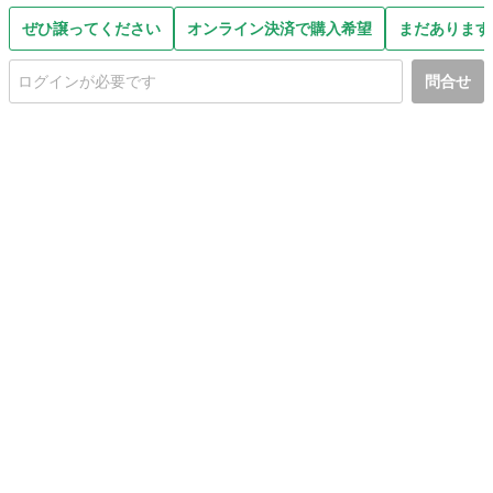
ぜひ譲ってください
オンライン決済で購入希望
まだあります
問合せ
初めての方へ
利用規約
プライバシーポリシー
プライバシー・ステートメント
健全化に資する運用方針
お問い合わせ
運営会社
サイトマップ
ご利用ガイド
フリーワードで探す
PC版で表示
都道府県選択
特定商取引法の表示
利用者情報の外部送信について
© 2011-
2026
Jmty, Inc.