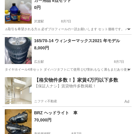
カー用品 8点セット
0円
沢渡駅
8月7日
⚠️取引を希望される方⚠️ 必ずプロフィールの一読お願いします セット価格です。 パー
長野
伊那市
沢渡駅
メンテナンス用品
カー用品
165/70-14 ウィンターマックス2021 年モデル
8,000円
広丘駅
8月7日
タイヤホイール4本セット ダイハツタフトにて使用 ひび割れもなく溝もまだあり使えま
長野
塩尻市
広丘駅
タイヤ、ホイール
ウィンターマックス
【格安物件多数！】家賃4万円以下多数
【保証人ナシ】賃貸物件多数掲載！
ニフティ不動産
Ad
BRZ ヘッドライト 車
70,000円
市役所前駅
8月7日