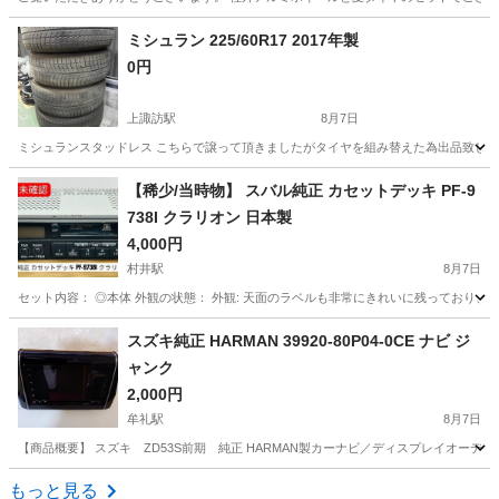
長野
長野市
市役所前駅
タイヤ、ホイール
タイヤ
ミシュラン 225/60R17 2017年製
0円
上諏訪駅
8月7日
ミシュランスタッドレス こちらで譲って頂きましたがタイヤを組み替えた為出品致します。
長野
諏訪市
上諏訪駅
タイヤ、ホイール
ミシュラン
【稀少/当時物】 スバル純正 カセットデッキ PF-9
738I クラリオン 日本製
4,000円
村井駅
8月7日
セット内容： ◎本体 外観の状態： 外観: 天面のラベルも非常にきれいに残っており、
長野
松本市
村井駅
カーオーディオ
スズキ純正 HARMAN 39920-80P04-0CE ナビ ジ
ャンク
2,000円
牟礼駅
8月7日
【商品概要】 スズキ ZD53S前期 純正 HARMAN製カーナビ／ディスプレイオーディオです
長野
上水内郡
牟礼駅
カーオーディオ
もっと見る