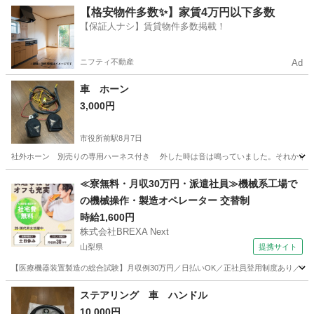
長野
長野市
稲荷山駅
その他
【格安物件多数✨】家賃4万円以下多数
【保証人ナシ】賃貸物件多数掲載！
ニフティ不動産
Ad
車 ホーン
3,000円
市役所前駅
8月7日
社外ホーン 別売りの専用ハーネス付き 外した時は音は鳴っていました。それから1
長野
長野市
市役所前駅
その他
≪寮無料・月収30万円・派遣社員≫機械系工場で
の機械操作・製造オペレーター 交替制
時給1,600円
株式会社BREXA Next
山梨県
提携サイト
【医療機器装置製造の総合試験】月収例30万円／日払いOK／正社員登用制度あり／マイカ
山梨
その他
ステアリング 車 ハンドル
10,000円