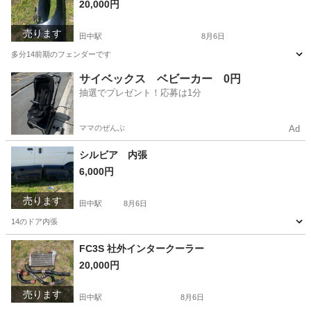
20,000円
売ります
田中駅
8月6日
多分14前期のフェンダーです
長野
東御市
田中駅
パーツ
フェンダー
サイベックス ベビーカー 0円
抽選でプレゼント！応募は1分
ママのぜんぶ
Ad
シルビア 内張
6,000円
売ります
田中駅
8月6日
14のドア内張
長野
東御市
田中駅
内装、インテリア
内張
FC3S 社外インタークーラー
20,000円
売ります
田中駅
8月6日