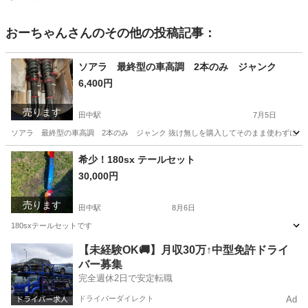
おーちゃん
さんのその他の投稿記事：
ソアラ 最終型の車高調 2本のみ ジャンク
6,400円
売ります
田中駅
7月5日
ソアラ 最終型の車高調 2本のみ ジャンク 抜け無しを購入してそのまま使わずに
長野
上田市
田中駅
パーツ
ソアラ
希少！180sx テールセット
30,000円
売ります
田中駅
8月6日
180sxテールセットです
長野
東御市
田中駅
パーツ
テール
【未経験OK🚚】月収30万↑中型免許ドライ
バー募集
完全週休2日で安定転職
ドライバーダイレクト
Ad