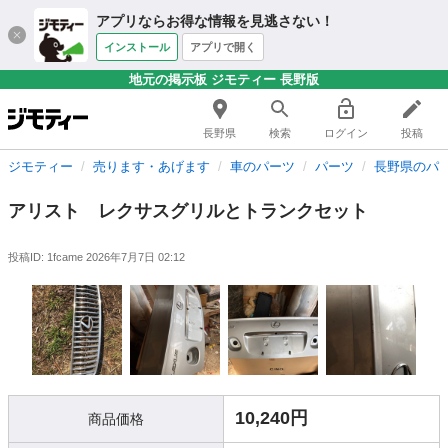
アプリならお得な情報を見逃さない！
インストール
アプリで開く
地元の掲示板 ジモティー 長野版
長野県
検索
ログイン
投稿
ジモティー
売ります・あげます
車のパーツ
パーツ
長野県のパ
アリスト レクサスグリルとトランクセット
投稿ID: 1fcame
2026年7月7日 02:12
10,240円
商品価格