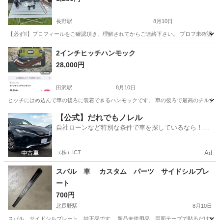
長野駅
8月10日
【必ず‼️】プロフィールをご確認頂き、理解されてからご連絡下さい。 プロフ未確認の
長野
長野市
長野駅
その他
2インチヒッチハンモック
28,000円
田沢駅
8月10日
ヒッチにはめ込んで車の後ろに装着できるハンモックです。 車の後ろで最高のチルタイム
長野
安曇野市
田沢駅
その他
【公式】だれでもノレル
自社ローンなど特別な条件で車を探しているなら！金
利0%で車をご提供、ノレル独自与信システム。
（株）ICT
Ad
スバル 車 カスタム パーツ サイドシルプレ
ート
700円
北長野駅
8月10日
スバル サイドシルプレート 純正品です。 新品未使用品、両面テープで貼るだけです。 純