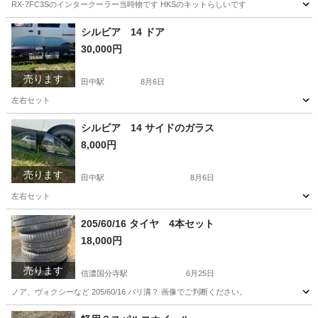
RX-7FC3Sのインタークーラー当時物です HKSのキットらしいです
長野
上田市
田中駅
パーツ
FC3S
シルビア 14 ドア
30,000円
売ります
田中駅
8月6日
左右セット
長野
東御市
田中駅
パーツ
ドア
シルビア 14 サイドのガラス
8,000円
売ります
田中駅
8月6日
左右セット
長野
東御市
田中駅
パーツ
ガラス
205/60/16 タイヤ 4本セット
18,000円
売ります
信濃国分寺駅
6月25日
ノア、ヴォクシーなど 205/60/16 バリ溝？ 画像でご判断ください。
長野
上田市
信濃国分寺駅
タイヤ、ホイール
タイヤ