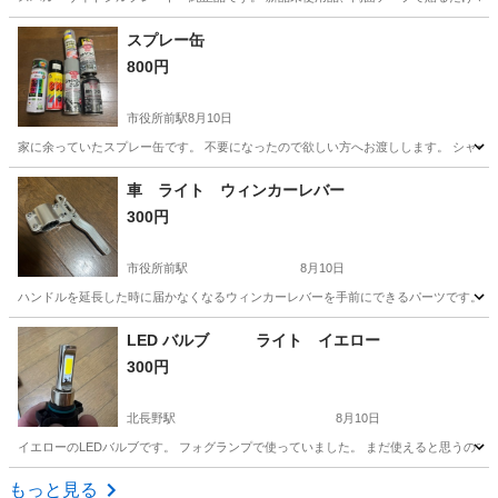
長野
長野市
北長野駅
車のパーツ
カスタム
スプレー缶
800円
市役所前駅
8月10日
家に余っていたスプレー缶です。 不要になったので欲しい方へお渡しします。 シャー
長野
長野市
市役所前駅
その他
スプレー缶
車 ライト ウィンカーレバー
300円
市役所前駅
8月10日
ハンドルを延長した時に届かなくなるウィンカーレバーを手前にできるパーツです。 1
長野
長野市
市役所前駅
その他
LED バルブ ライト イエロー
300円
北長野駅
8月10日
イエローのLEDバルブです。 フォグランプで使っていました。 まだ使えると思うの
長野
長野市
北長野駅
車のパーツ
もっと見る