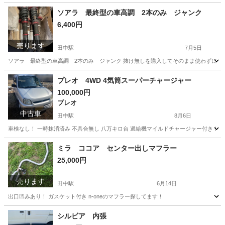
ソアラ 最終型の車高調 2本のみ ジャンク
6,400円
売ります
田中駅
7月5日
ソアラ 最終型の車高調 2本のみ ジャンク 抜け無しを購入してそのまま使わずに
長野
上田市
田中駅
パーツ
ソアラ
プレオ 4WD 4気筒スーパーチャージャー
100,000円
プレオ
中古車
田中駅
8月6日
車検なし！ 一時抹消済み 不具合無し 八万キロ台 過給機マイルドチャージャー付き！
長野
東御市
田中駅
プレオ
4WD
ミラ ココア センター出しマフラー
25,000円
売ります
田中駅
6月14日
出口凹みあり！ ガスケット付き n-oneのマフラー探してます！
長野
東御市
田中駅
パーツ
シルビア 内張