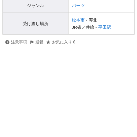
ジャンル
パーツ
松本市
- 寿北
受け渡し場所
JR篠ノ井線 -
平田駅
注意事項
通報
お気に入り 6