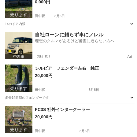
6,000円
売ります
田中駅
8月6日
14のドア内張
長野
東御市
田中駅
内装、インテリア
内張
自社ローンに頼らず車にノレル
理想のクルマがあるけど審査に通らない方へ
（株）ICT
Ad
シルビア フェンダー左右 純正
20,000円
売ります
田中駅
8月6日
多分14前期のフェンダーです
長野
東御市
田中駅
パーツ
フェンダー
FC3S 社外インタークーラー
20,000円
売ります
田中駅
8月6日