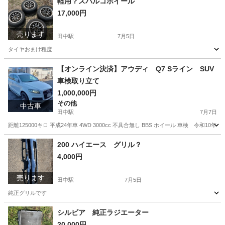
軽用？スパルコホイール
17,000円
売ります
田中駅
7月5日
タイヤおまけ程度
長野
東御市
田中駅
その他
エアー
【オンライン決済】アウディ Q7 Sライン SUV
車検取り立て
1,000,000円
その他
中古車
田中駅
7月7日
距離125000キロ 平成24年車 4WD 3000cc 不具合無し BBS ホイール 車検 令和1
長野
東御市
田中駅
その他
アウディ
200 ハイエース グリル？
4,000円
売ります
田中駅
7月5日
純正グリルです
長野
上田市
田中駅
パーツ
グリル
シルビア 純正ラジエーター
20,000円