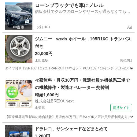
長野
岡谷市
岡谷駅
内装、インテリア
ローンブラックでも車にノレル
信販会社でクルマのローンやリースが通らなくてもク
ルマをご利用いただけるサービスがあります！
（株）ICT
Ad
ジムニー weds ホイール 195R16C トランパス
付き
20,000円
上田原駅
8月10日
タイヤ付き 195R16C TOYO TRANPATH 4本セット PCD 139.7 16インチ 5.5
長野
上田市
上田原駅
タイヤ、ホイール
≪寮無料・月収30万円・派遣社員≫機械系工場で
の機械操作・製造オペレーター 交替制
時給1,600円
株式会社BREXA Next
山梨県
提携サイト
【医療機器装置製造の総合試験】月収例30万円／日払いOK／正社員登用制度あり／マイカ
山梨
その他
ドラレコ、サンシェードなどまとめて
1,280円