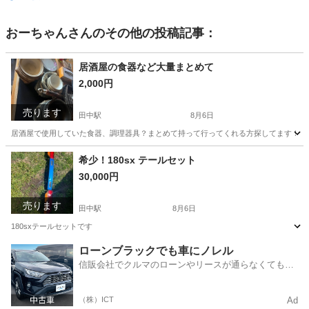
おーちゃん
さんのその他の投稿記事：
居酒屋の食器など大量まとめて
2,000円
売ります
田中駅
8月6日
居酒屋で使用していた食器、調理器具？まとめて持って行ってくれる方探してます！ 
長野
東御市
田中駅
調理器具
希少！180sx テールセット
30,000円
売ります
田中駅
8月6日
180sxテールセットです
長野
東御市
田中駅
パーツ
テール
ローンブラックでも車にノレル
信販会社でクルマのローンやリースが通らなくてもク
ルマをご利用いただけるサービスがあります！
（株）ICT
Ad