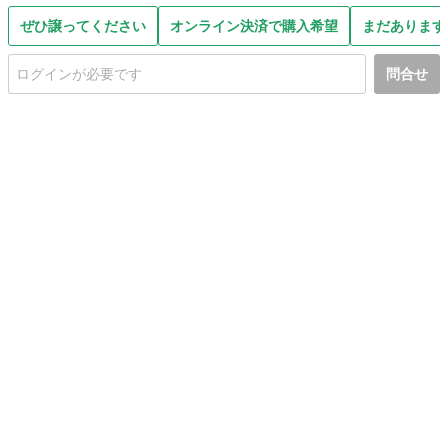
ぜひ譲ってください
オンライン決済で購入希望
まだあります
問合せ
初めての方へ
利用規約
プライバシーポリシー
プライバシー・ステートメント
健全化に資する運用方針
お問い合わせ
運営会社
サイトマップ
ご利用ガイド
フリーワードで探す
PC版で表示
都道府県選択
特定商取引法の表示
利用者情報の外部送信について
© 2011-
2026
Jmty, Inc.