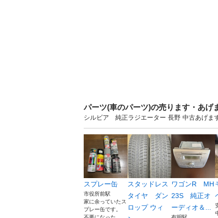
パーツ(車のパーツ)の売ります・あげ
シルビア 純正ラジエーター 長野 中古あげ
スプレー缶
スタッドレス
ワゴンR MH
市役所前駅
タイヤ ダン
23S 純正オ
家に余っていたス
ロップ ウィ
ーディオ＆...
プレー缶です。
不要になった...
有明駅