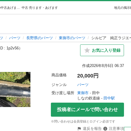
シルビア純正ラジエーター (おーちゃん) 田中のパーツの中古あげます・譲ります｜ジモティーで不用品の処分
中古
売ります・あげます
地元の掲示
ツ
パーツ
長野県のパーツ
東御市のパーツ
シルビア 純正ラジエ
 : 1p2v56）
お気に入り登録
作成
2026年8月6日 06:37
商品価格
20,000円
ジャンル
パーツ
受け渡し場所
東御市
 - 田中
しなの鉄道線 - 
田中駅
投稿者にメールで問い合わせ
※問い合わせは会員登録とログイン必須です
違反を報告
注意事項