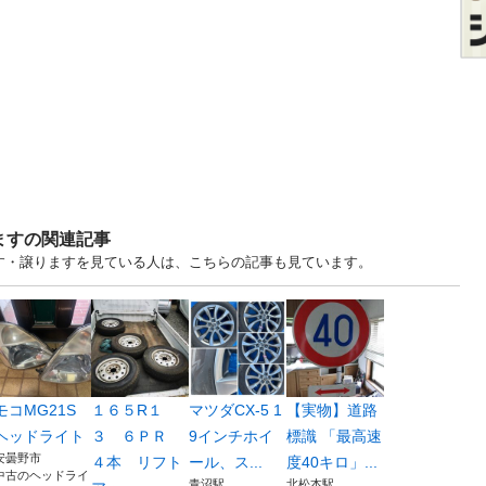
ますの関連記事
ます・譲りますを見ている人は、こちらの記事も見ています。
モコMG21S
１６５R１
マツダCX-5 1
【実物】道路
ヘッドライト
３ ６ＰＲ
9インチホイ
標識 「最高速
安曇野市
４本 リフト
ール、ス...
度40キロ」...
中古のヘッドライ
青沼駅
北松本駅