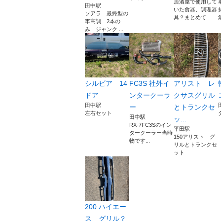
居酒屋で使用して
田中駅
いた食器、調理器
ソアラ 最終型の
具？まとめて...
車高調 2本の
み ジャンク ...
シルビア 14
FC3S 社外イ
アリスト レ
ドア
ンタークーラ
クサスグリル
田中駅
ー
とトランクセ
左右セット
田中駅
ッ...
RX-7FC3Sのイン
平田駅
タークーラー当時
150アリスト グ
物です...
リルとトランクセ
ット
200 ハイエー
ス グリル？