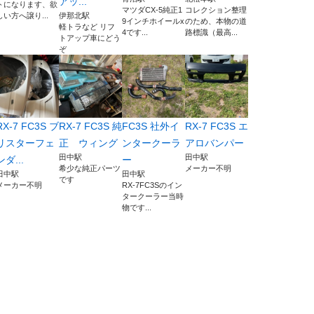
アッ...
トになります、欲
マツダCX-5純正1
コレクション整理
しい方へ譲り...
伊那北駅
9インチホイールx
のため、本物の道
軽トラなど リフ
4です...
路標識（最高...
トアップ車にどう
ぞ
RX-7 FC3S ブ
RX-7 FC3S 純
FC3S 社外イ
RX-7 FC3S エ
リスターフェ
正 ウィング
ンタークーラ
アロバンパー
田中駅
田中駅
ンダ...
ー
希少な純正パーツ
メーカー不明
田中駅
田中駅
です
メーカー不明
RX-7FC3Sのイン
タークーラー当時
物です...