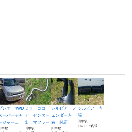
プレオ 4WD
ミラ ココ
シルビア フ
シルビア 内
スーパーチャ
ア センター
ェンダー左
張
田中駅
ージャー...
出しマフラー
右 純正
14のドア内張
田中駅
田中駅
田中駅