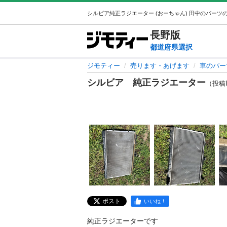
長野
版
都道府県選択
ジモティー
売ります・あげます
車のパー
シルビア 純正ラジエーター
（投稿ID
ポスト
いいね！
純正ラジエーターです