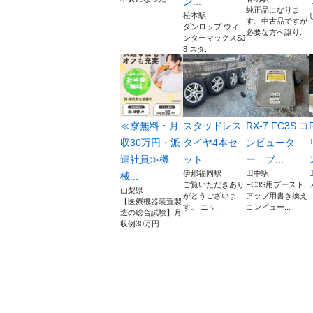
ン...
純正品になりま
松本駅
す、中古品ですが
ダンロップ ウィ
必要な方へ譲り...
ンターマックスSJ
8 スタ...
≪寮無料・月
スタッドレス
RX-7 FC3S コ
収30万円・派
タイヤ4本セ
ンピュータ
遣社員≫機
ット
ー ブ...
伊那福岡駅
田中駅
械...
ご覧いただきあり
FC3S用ブースト
山梨県
がとうございま
アップ用書き換え
【医療機器装置製
す。 ニッ...
コンピュー...
造の総合試験】月
収例30万円...