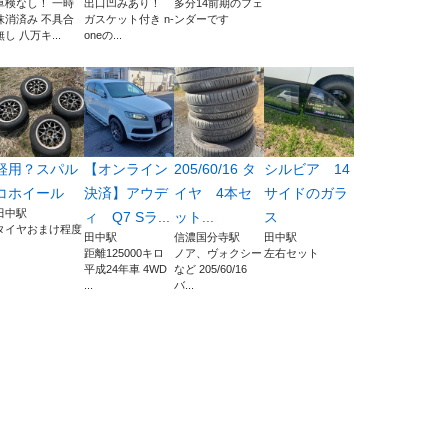
車検なし！ 一時
出口凹みあり！
多分14前期のフェ
抹消済み 不具合
ガスケット付き n-
ンダーです
無し 八万キ...
oneの...
軽用？スパル
【オンライン
205/60/16 タ
シルビア 14
コホイール
決済】アウデ
イヤ 4本セ
サイドのガラ
田中駅
ィ Q7 Sラ...
ット...
ス
タイヤおまけ程度
田中駅
信濃国分寺駅
田中駅
距離125000キロ
ノア、ヴォクシー
左右セット
平成24年車 4WD
など 205/60/16
...
バ...