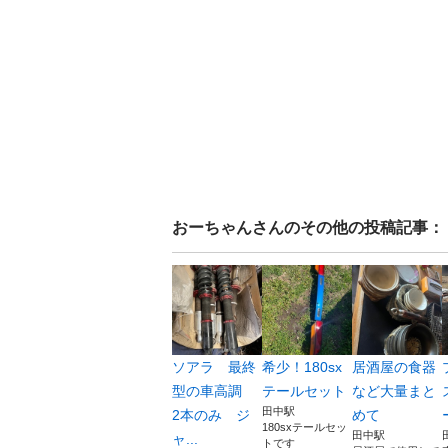
おーちゃん
さんのその他の投稿記事：
ソアラ 最終
希少！180sx
居酒屋の食器
型の車高調
テールセット
など大量まと
田中駅
2本のみ ジ
めて
180sxテールセッ
田中駅
ャ...
トです