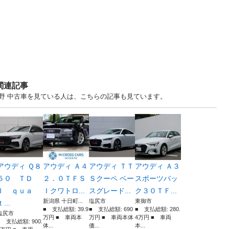
関連記事
 長野 中古車を見ている人は、こちらの記事も見ています。
アウディ Ｑ８
アウディ Ａ４
アウディ ＴＴ
アウディ Ａ３
５０ ＴＤ
２．０ＴＦＳ
Ｓクーペ ベー
スポーツバッ
Ｉ ｑｕａ
Ｉクワトロ...
スグレード...
ク３０ＴＦ...
新潟県 十日町...
塩尻市
東御市
ｔ...
■ 支払総額: 39.9
■ 支払総額: 690
■ 支払総額: 280.
塩尻市
万円 ■ 車両本
万円 ■ 車両本体
4万円 ■ 車両
■ 支払総額: 900.
体...
価...
本...