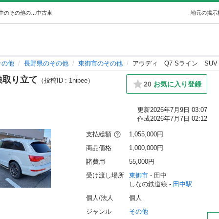
アウディQ7 SラインSUV 車検取り立て (おーちゃん) 田中のその他の中古車｜ジモティー
中古車
地元の掲示
その他
長野県のその他
東御市のその他
アウディ Q7 Sライン SU
車検取り立て
（投稿ID : 1nipee）
20
お気に入り登録
更新
2026年7月9日 03:07
作成
2026年7月7日 02:12
支払総額
1,055,000円
商品価格
1,000,000円
諸費用
55,000円
受け渡し場所
東御市
 - 田中
しなの鉄道線 - 
田中駅
個人/法人
個人
ジャンル
その他