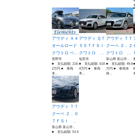
本
アウディ Ａ４
アウディ Ｑ７
アウディ ＴＴ
オールロード
５５ＴＦＳＩ
クーペ ３．２
クワトロ ベ...
クワトロ ...
クワトロ ...
長野市
塩尻市
富山県 富山市...
■ 支払総額: 218.
■ 支払総額: 618.
■ 支払総額: 49.8
2万円 ■ 車両
4万円 ■ 車両
万円 ■ 車両本
本...
本...
体...
本
アウディ ＴＴ
クーペ ２．０
ＴＦＳＩ ...
富山県 富山市...
■ 支払総額: 53.6