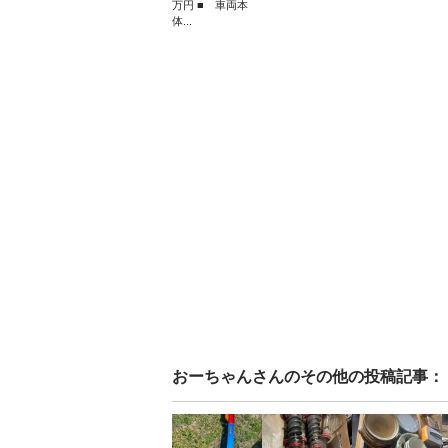
万円 ■ 車両本
体...
おーちゃん
さんのその他の投稿記事：