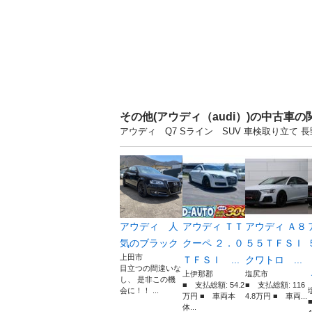
その他(アウディ（audi）)の中古車の
アウディ Q7 Sライン SUV 車検取り立て
アウディ 人
アウディ ＴＴ
アウディ Ａ８
気のブラック
クーペ ２．０
５５ＴＦＳＩ
上田市
ＴＦＳＩ ...
クワトロ ...
目立つの間違いな
上伊那郡
塩尻市
し、 是非この機
■ 支払総額: 54.2
■ 支払総額: 116
会に！！ ...
万円 ■ 車両本
4.8万円 ■ 車両...
体...