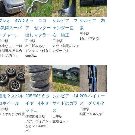
プレオ 4WD
ミラ ココ
シルビア フ
シルビア 内
4気筒スーパ
ア センター
ェンダー左
張
田中駅
ーチャー...
出しマフラー
右 純正
14のドア内張
田中駅
田中駅
田中駅
車検なし！ 一時
出口凹みあり！
多分14前期のフェ
抹消済み 不具合
ガスケット付き n-
ンダーです
無し 八万キ...
oneの...
軽用？スパル
205/60/16 タ
シルビア 14
200 ハイエー
コホイール
イヤ 4本セ
サイドのガラ
ス グリル？
田中駅
田中駅
ット...
ス
タイヤおまけ程度
純正グリルです
信濃国分寺駅
田中駅
ノア、ヴォクシー
左右セット
など 205/60/16
バ...