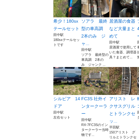
希少！180sx
ソアラ 最終
居酒屋の食器
テールセット
型の車高調
など大量まと
田中駅
2本のみ ジ
めて
180sxテールセッ
田中駅
ャ...
トです
居酒屋で使用して
田中駅
いた食器、調理器
ソアラ 最終型の
具？まとめて...
車高調 2本の
み ジャンク ...
シルビア 14
FC3S 社外イ
アリスト レ
ドア
ンタークーラ
クサスグリル
田中駅
ー
とトランクセ
左右セット
田中駅
ッ...
RX-7FC3Sのイン
平田駅
タークーラー当時
150アリスト グ
物です...
リルとトランクセ