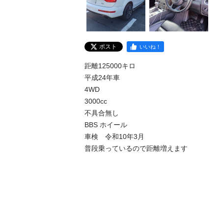
ポスト
いいね！
距離125000キロ

平成24年車

4WD

3000cc

不具合無し

BBS ホイール

車検　令和10年3月

普段乗っているので距離増えます