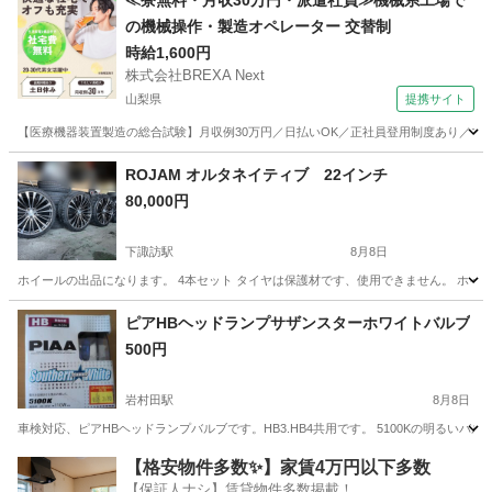
≪寮無料・月収30万円・派遣社員≫機械系工場で
の機械操作・製造オペレーター 交替制
時給1,600円
株式会社BREXA Next
山梨県
提携サイト
【医療機器装置製造の総合試験】月収例30万円／日払いOK／正社員登用制度あり／マイカ
山梨
その他
ROJAM オルタネイティブ 22インチ
80,000円
下諏訪駅
8月8日
ホイールの出品になります。 4本セット タイヤは保護材です、使用できません。 ホイ
長野
諏訪郡
下諏訪駅
タイヤ、ホイール
ピアHBヘッドランプサザンスターホワイトバルブ
500円
岩村田駅
8月8日
車検対応、ピアHBヘッドランプバルブです。HB3.HB4共用です。 5100Kの明る
長野
佐久市
岩村田駅
パーツ
【格安物件多数✨】家賃4万円以下多数
【保証人ナシ】賃貸物件多数掲載！