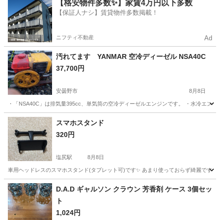
長野
大町市
信濃常盤駅
タイヤ、ホイール
【格安物件多数✨】家賃4万円以下多数
【保証人ナシ】賃貸物件多数掲載！
スタッドレスタイヤ
ニフティ不動産
Ad
汚れてます YANMAR 空冷ディーゼル NSA40C
37,700円
安曇野市
8月8日
・「NSA40C」は排気量395cc、単気筒の空冷ディーゼルエンジンです。 ・水冷エン
長野
安曇野市
その他
YANMAR
スマホスタンド
320円
塩尻駅
8月8日
車用ヘッドレスのスマホスタンド(タブレット可)です✨ あまり使っておらず綺麗です☺
長野
塩尻市
塩尻駅
アクセサリー
D.A.D ギャルソン クラウン 芳香剤 ケース 3個セッ
ト
1,024円