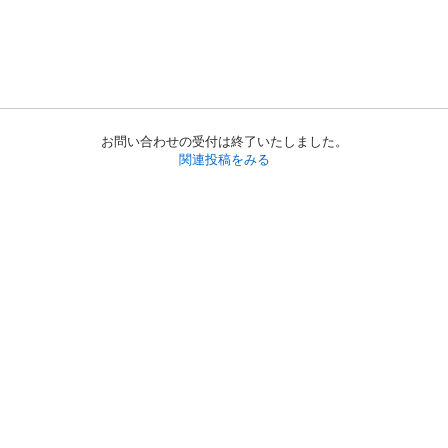
お問い合わせの受付は終了いたしました。
関連投稿をみる
初めての方へ
利用規約
プライバシーポリシー
プライバシー・ステートメント
健全化に資する運用方針
お問い合わせ
運営会社
サイトマップ
ご利用ガイド
フリーワードで探す
PC版で表示
都道府県選択