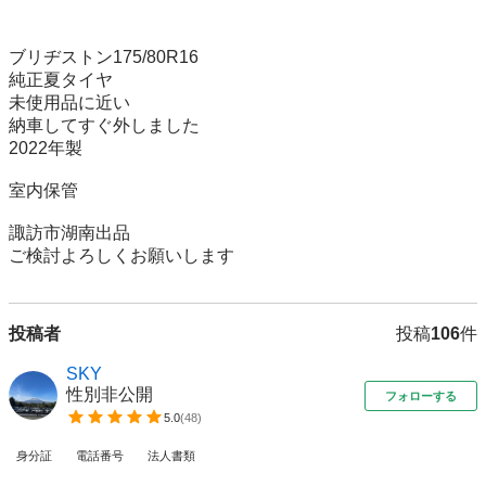
ブリヂストン175/80R16 

純正夏タイヤ

未使用品に近い

納車してすぐ外しました

2022年製

室内保管

諏訪市湖南出品

ご検討よろしくお願いします
投稿者
投稿
106
件
SKY
性別非公開
フォローする
5.0
(
48
)
身分証
電話番号
法人書類