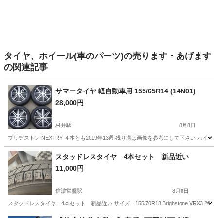
タイヤ、ホイール(車のパーツ)の売ります・あげます
の関連記事
サマータイヤ 軽自動車用 155/65R14 (14N01)
28,000円
村井駅
8月8日
ブリヂストン NEXTRY ４本とも2019年13週 残り溝は画像を参考にして下さい ホイールサイズ
長野
松本市
村井駅
タイヤ、ホイール
軽自動車
スタッドレスタイヤ 4本セット 新品近い
11,000円
信濃常盤駅
8月8日
スタッドレスタイヤ 4本セット 新品近い サイズ 155/70R13 Brighstone VRX