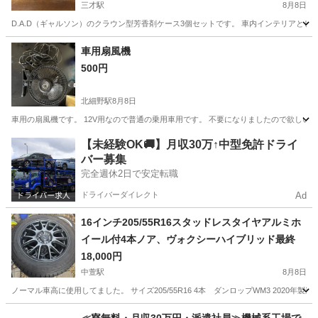
三才駅
8月8日
D.A.D（ギャルソン）のクラウン型芳香剤ケース3個セットです。 車内インテリアとし
長野
長野市
三才駅
内装、インテリア
D.A.D
車用扇風機
500円
北細野駅
8月8日
車用の扇風機です。 12V用なので普通の乗用車用です。 不要になりましたので欲しい
長野
北安曇郡
北細野駅
その他
【未経験OK🚚】月収30万↑中型免許ドライ
バー募集
完全週休2日で安定転職
ドライバーダイレクト
Ad
16インチ205/55R16スタッドレスタイヤアルミホ
イール付4本ノア、ヴォクシーハイブリッド最終
18,000円
中萱駅
8月8日
ノーマル車高に使用してました。 サイズ205/55R16 4本 ダンロップWM3 2020年製造で
長野
安曇野市
中萱駅
タイヤ、ホイール
アルミ