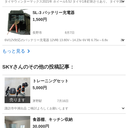
タイヤウィンターマックス2021年 ホイール5.5J タイヤ1本釘刺さりあり。 タイヤ
長野
塩尻市
広丘駅
タイヤ、ホイール
SL-3 バッテリー充電器
1,500円
スタッドレスホイールセット
長野市
8月7日
6V/12V対応のバッテリー充電器 12V時 13.80V～14.23v 6V 時 6.75v～6.
長野
長野市
メンテナンス用品
充電器
もっと見る
SKY
さんのその他の投稿記事：
トレーニングセット
5,000円
売ります
茅野駅
7月16日
諏訪市中洲出品 ご検討よろしくお願いします
長野
諏訪市
茅野駅
フィットネス、トレーニング
食器棚、キッチン収納
30,000円