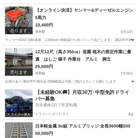
長野
諏訪郡
富士見駅
収納家具
プレハブ
【オンライン決済】ヤンマー&ディーゼルエンジン
5馬力
10,400円
売ります
茅野駅
6月22日
ヤンマーNS50 回転速度 2,000rpm 未確認のためジャンク品とします。 諏訪市中洲
長野
諏訪市
茅野駅
その他
ヤンマー
12尺12尺（高さ350㎝）造園 植木の剪定作業に最
適 はしご 梯子 作業台 アルミ 脚立
25,000円
売ります
茅野駅
7月26日
足掛けあり 諏訪市中洲出品 現物確認は可能 ご検討よろしくお願いします
長野
諏訪市
茅野駅
その他
梯子
【未経験OK🚚】月収30万↑中型免許ドライ
バー募集
完全週休2日で安定転職
ドライバーダイレクト
Ad
日本軽金属 3t/組 アルミブリッジ 全長3600幅500
50,000円