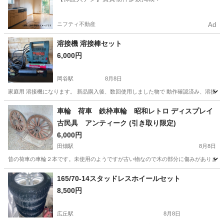
ニフティ不動産
Ad
溶接機 溶接棒セット
6,000円
岡谷駅
8月8日
家庭用 溶接機になります。 新品購入後、数回使用しました物で 動作確認済み、溶接棒セ
長野
岡谷市
岡谷駅
その他
溶接機
車輪 荷車 鉄枠車輪 昭和レトロ ディスプレイ
古民具 アンティーク (引き取り限定)
6,000円
田畑駅
8月8日
昔の荷車の車輪２本です。未使用のようですが古い物なので木の部分に傷みがあります。
長野
上伊那郡
田畑駅
タイヤ、ホイール
165/70-14スタッドレスホイールセット
8,500円
広丘駅
8月8日