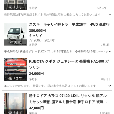
売ります
茅野駅
6月22日
長野県諏訪市湖南出品 1.5t／本 現物確認は可能 ご検討よろしくお願いします
長野
諏訪市
茅野駅
その他
スズキ キャリイ軽トラ 平成26年 4WD 低走行
380,000円
キャリイ
77,200km 2014年
中古車
茅野駅
7月1日
平成26年6月初登録 グレード:KCパワステ 2年車検付き 令和10年6月28日 パートタイム4W
長野
諏訪市
茅野駅
キャリイ
KUBOTA クボタ ジェネレータ 発電機 HA1400 ガ
ソリン
24,000円
売ります
茅野駅
6月6日
エンジンかかります。 綺麗です。 諏訪市中洲出品 よろしくお願いします
長野
諏訪市
茅野駅
その他
ジェネレータ
勝手ロドア ガラス 07420 LIXIL リクシル 脂アル
ミサッシ断熱 脂アルミ複合窓 勝手ロドア 複層ガ
ラス リフォーム DIY
32,000円
売ります
茅野駅
7月31日