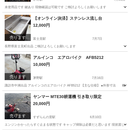
未使用品です 鍵あり 現物確認は可能です ご検討よろしくお願いします
長野
諏訪市
茅野駅
その他
複層ガラス
【オンライン決済】ステンレス流し台
12,000円
売ります
富士見駅
7月7日
長野県富士見町出品 ご検討よろしくお願いします
長野
諏訪郡
富士見駅
その他
流し台
アルインコ エアロバイク AFB5212
10,000円
売ります
茅野駅
7月16日
諏訪市中洲出品 アルインコのエアロバイク AFB5212 【主な仕様】 ●外形寸法 幅505
長野
諏訪市
茅野駅
フィットネス、トレーニング
AFB
ヤンマー MTE30耕運機 引き取り限定
20,000円
売ります
すずらんの里駅
6月10日
エンジンかかったらすぐ止まる状態です キャップ掃除は必要だと思います 現状渡し 現