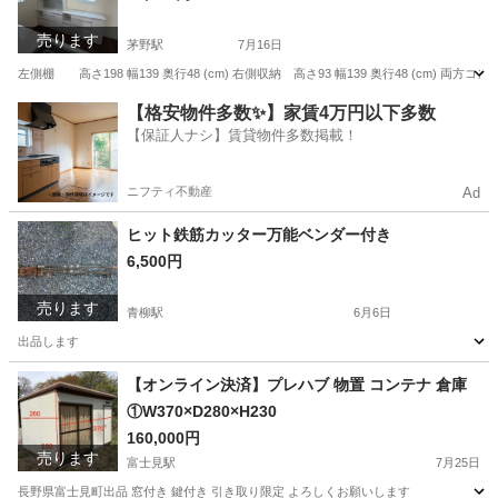
売ります
茅野駅
7月16日
左側棚 高さ198 幅139 奥行48 (cm) 右側収納 高さ93 幅139 奥行48 (cm
長野
諏訪市
茅野駅
収納家具
【格安物件多数✨】家賃4万円以下多数
【保証人ナシ】賃貸物件多数掲載！
ニフティ不動産
Ad
ヒット鉄筋カッター万能ベンダー付き
6,500円
売ります
青柳駅
6月6日
出品します
長野
茅野市
青柳駅
メンテナンス用品
鉄筋
【オンライン決済】プレハブ 物置 コンテナ 倉庫
①W370×D280×H230
160,000円
売ります
富士見駅
7月25日
長野県富士見町出品 窓付き 鍵付き 引き取り限定 よろしくお願いします