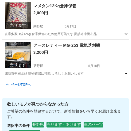
長野
諏訪郡
すずらんの里駅
その他
ヤンマー
マメタン12Kg倉庫保管
2,000円
売ります
茅野駅
5月17日
在庫多数 1袋12Kg 倉庫保管のため使用可能です 諏訪市中洲出品
長野
諏訪市
茅野駅
その他
12K
アースレティー MG-253 電気芝刈機
3,200円
売ります
茅野駅
5月18日
諏訪市中洲出品 現物確認は可能 よろしくお願いします
長野
諏訪市
茅野駅
その他
ページTOPへ
欲しいモノが見つからなかった方
ご希望の条件を登録するだけで、新着情報をいち早くお届け出来ま
す。
長野県
売ります・あげます
車のパーツ
選択中の条件