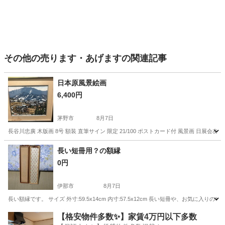
その他の売ります・あげますの関連記事
日本原風景絵画
6,400円
茅野市
8月7日
長谷川忠廣 木版画 8号 額装 直筆サイン 限定 21/100 ポストカード付 風景画 日展
長野
茅野市
その他
木版画
長い短冊用？の額縁
0円
伊那市
8月7日
長い額縁です。 サイズ 外寸:59.5x14cm 内寸:57.5x12cm 長い短冊や、お気
長野
伊那市
その他
【格安物件多数✨】家賃4万円以下多数