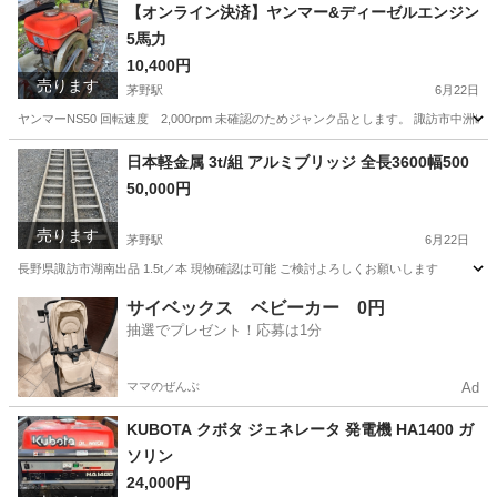
長野
諏訪郡
富士見駅
収納家具
プレハブ
【オンライン決済】ヤンマー&ディーゼルエンジン
5馬力
10,400円
売ります
茅野駅
6月22日
ヤンマーNS50 回転速度 2,000rpm 未確認のためジャンク品とします。 諏訪市中洲
長野
諏訪市
茅野駅
その他
ヤンマー
日本軽金属 3t/組 アルミブリッジ 全長3600幅500
50,000円
売ります
茅野駅
6月22日
長野県諏訪市湖南出品 1.5t／本 現物確認は可能 ご検討よろしくお願いします
長野
諏訪市
茅野駅
その他
サイベックス ベビーカー 0円
抽選でプレゼント！応募は1分
ママのぜんぶ
Ad
KUBOTA クボタ ジェネレータ 発電機 HA1400 ガ
ソリン
24,000円