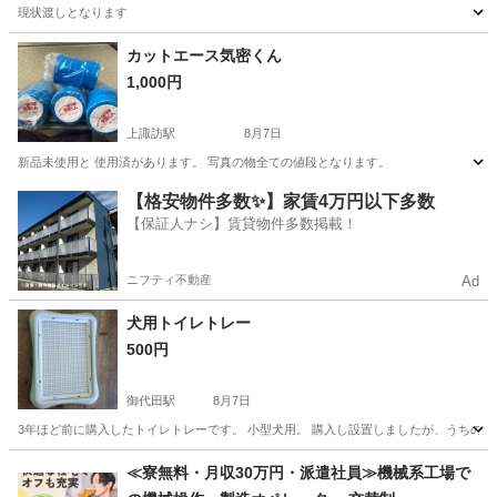
現状渡しとなります
長野
駒ヶ根市
駒ケ根駅
その他
カットエース気密くん
1,000円
上諏訪駅
8月7日
新品未使用と 使用済があります。 写真の物全ての値段となります。
長野
諏訪市
上諏訪駅
その他
【格安物件多数✨】家賃4万円以下多数
【保証人ナシ】賃貸物件多数掲載！
ニフティ不動産
Ad
犬用トイレトレー
500円
御代田駅
8月7日
3年ほど前に購入したトイレトレーです。 小型犬用。 購入し設置しましたが、うちのワ
長野
北佐久郡
御代田駅
その他
≪寮無料・月収30万円・派遣社員≫機械系工場で