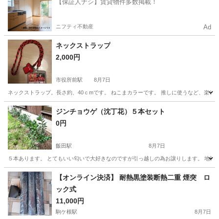
【保証人ナシ】賃貸物件多数掲載！
ニフティ不動産
Ad
ネックストラップ
2,000円
市役所前駅
8月7日
ネックストラップ。長さ約、40ｃmです。 ねこまカラーです。 推しに使うなど、楽し
長野
長野市
市役所前駅
その他
ジンチョウゲ（沈丁花）５本セット
0円
飯田駅
8月7日
５本あります。 とてもいい匂いで大好きなのですが引っ越しの為お譲りします。 地植え
長野
飯田市
飯田駅
その他
沈丁花
【オンライン決済】 耐熱黒塗装断熱二重 煙突 ロ
ック式
11,000円
駒ケ根駅
8月7日