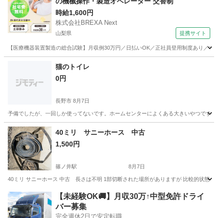
の機械操作・製造オペレーター 交替制
時給1,600円
株式会社BREXA Next
山梨県
提携サイト
【医療機器装置製造の総合試験】月収例30万円／日払いOK／正社員登用制度あり／マイカ
山梨
その他
猫のトイレ
0円
長野市
8月7日
予備でしたが、一回しか使ってないです。ホームセンターによくある大きいやつです。
長野
長野市
その他
40ミリ サニーホース 中古
1,500円
篠ノ井駅
8月7日
40ミリ サニーホース 中古 長さは不明 1部切断された場所がありますが 比較的状態
長野
長野市
篠ノ井駅
その他
【未経験OK🚚】月収30万↑中型免許ドライ
バー募集
完全週休2日で安定転職