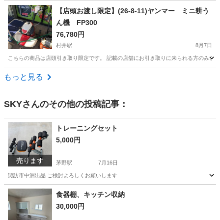
長野
長野市
その他
かっぱ寿司
【店頭お渡し限定】(26-8-11)ヤンマー ミニ耕う
ん機 FP300
76,780円
村井駅
8月7日
こちらの商品は店頭引き取り限定です。 記載の店舗にお引き取りに来られる方のみご連絡を
長野
松本市
村井駅
その他
店頭
もっと見る
SKY
さんのその他の投稿記事：
トレーニングセット
5,000円
売ります
茅野駅
7月16日
諏訪市中洲出品 ご検討よろしくお願いします
長野
諏訪市
茅野駅
フィットネス、トレーニング
食器棚、キッチン収納
30,000円