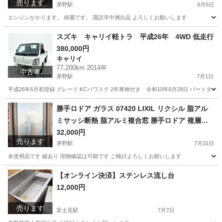
売ります
茅野駅
6月6日
エンジンかかります。 綺麗です。 諏訪市中洲出品 よろしくお願いします
長野
諏訪市
茅野駅
その他
ジェネレータ
スズキ キャリイ軽トラ 平成26年 4WD 低走行
380,000円
キャリイ
77,200km 2014年
中古車
茅野駅
7月1日
平成26年6月初登録 グレード:KCパワステ 2年車検付き 令和10年6月28日 パートタイム4W
長野
諏訪市
茅野駅
キャリイ
勝手ロドア ガラス 07420 LIXIL リクシル 脂アル
ミサッシ断熱 脂アルミ複合窓 勝手ロドア 複層ガ
ラス リフォーム DIY
32,000円
売ります
茅野駅
7月31日
未使用品です 鍵あり 現物確認は可能です ご検討よろしくお願いします
長野
諏訪市
茅野駅
その他
複層ガラス
【オンライン決済】ステンレス流し台
12,000円
売ります
富士見駅
7月7日