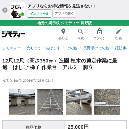
アプリならお得な情報を見逃さない！
インストール
アプリで開く
地元の掲示板 ジモティー 長野版
長野県
検索
ログイン
投稿
ジモティー
売ります・あげます
その他
長野県のその他
諏訪市
12尺12尺（高さ350㎝）造園 植木の剪定作業に最
適 はしご 梯子 作業台 アルミ 脚立
投稿ID: 1nsf2t
2026年7月26日 03:42
25,000円
商品価格