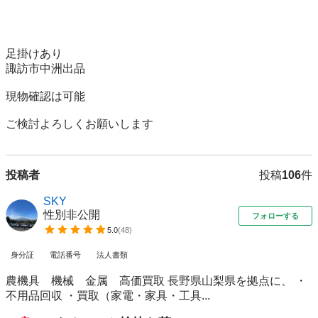
足掛けあり

諏訪市中洲出品

現物確認は可能

ご検討よろしくお願いします
投稿者
投稿
106
件
SKY
性別非公開
フォローする
5.0
(
48
)
身分証
電話番号
法人書類
農機具 機械 金属 高価買取 長野県山梨県を拠点に、 ・
不用品回収 ・買取（家電・家具・工具...