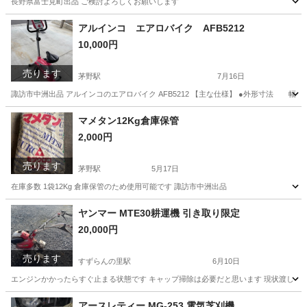
長野県富士見町出品 ご検討よろしくお願いします
長野
諏訪郡
富士見駅
その他
流し台
アルインコ エアロバイク AFB5212
10,000円
売ります
茅野駅
7月16日
諏訪市中洲出品 アルインコのエアロバイク AFB5212 【主な仕様】 ●外形寸法 幅505
長野
諏訪市
茅野駅
フィットネス、トレーニング
AFB
マメタン12Kg倉庫保管
2,000円
売ります
茅野駅
5月17日
在庫多数 1袋12Kg 倉庫保管のため使用可能です 諏訪市中洲出品
長野
諏訪市
茅野駅
その他
12K
ヤンマー MTE30耕運機 引き取り限定
20,000円
売ります
すずらんの里駅
6月10日
エンジンかかったらすぐ止まる状態です キャップ掃除は必要だと思います 現状渡し 現
長野
諏訪郡
すずらんの里駅
その他
ヤンマー
アースレティー MG-253 電気芝刈機