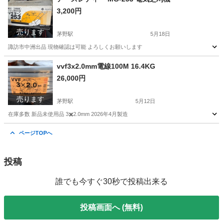
3,200円
売ります
茅野駅
5月18日
諏訪市中洲出品 現物確認は可能 よろしくお願いします
長野
諏訪市
茅野駅
その他
vvf3x2.0mm電線100M 16.4KG
26,000円
売ります
茅野駅
5月12日
在庫多数 新品未使用品 3✖️2.0mm 2026年4月製造
長野
諏訪市
茅野駅
その他
電線
ページTOPへ
投稿
誰でも今すぐ30秒で投稿出来る
投稿画面へ (無料)