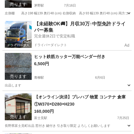
売ります
茅野駅
7月16日
左側棚 高さ198 幅139 奥行48 (cm) 右側収納 高さ93 幅139 奥行48 (cm
長野
諏訪市
茅野駅
収納家具
【未経験OK🚚】月収30万↑中型免許ドライ
バー募集
完全週休2日で安定転職
ドライバーダイレクト
Ad
ヒット鉄筋カッター万能ベンダー付き
6,500円
売ります
青柳駅
6月6日
出品します
長野
茅野市
青柳駅
メンテナンス用品
鉄筋
【オンライン決済】プレハブ 物置 コンテナ 倉庫
①W370×D280×H230
160,000円
売ります
富士見駅
7月25日
長野県富士見町出品 窓付き 鍵付き 引き取り限定 よろしくお願いします