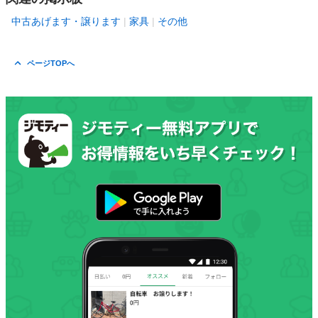
中古あげます・譲ります
家具
その他
ページTOPへ