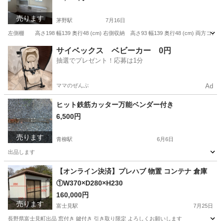
売ります
茅野駅
7月16日
左側棚 高さ198 幅139 奥行48 (cm) 右側収納 高さ93 幅139 奥行48 (cm
長野
諏訪市
茅野駅
収納家具
サイベックス ベビーカー 0円
抽選でプレゼント！応募は1分
ママのぜんぶ
Ad
ヒット鉄筋カッター万能ベンダー付き
6,500円
売ります
青柳駅
6月6日
出品します
長野
茅野市
青柳駅
メンテナンス用品
鉄筋
【オンライン決済】プレハブ 物置 コンテナ 倉庫
①W370×D280×H230
160,000円
売ります
富士見駅
7月25日
長野県富士見町出品 窓付き 鍵付き 引き取り限定 よろしくお願いします