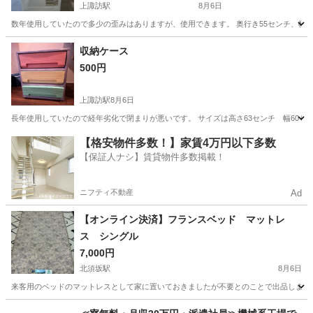
上諏訪駅
8月6日
数年使用していたので多少の歪みはありますが、使用できます。 奥行き55センチ、幅4
長野
諏訪市
上諏訪駅
収納家具
ニトリ
収納ケース
500円
上諏訪駅
8月6日
長年使用していたので経年劣化で閉まりが悪いです。 サイズは高さ63センチ 幅60セン
長野
諏訪市
上諏訪駅
収納家具
【格安物件多数！】家賃4万円以下多数
【保証人ナシ】賃貸物件多数掲載！
ニフティ不動産
Ad
【オンライン決済】フランスベッド マットレ
ス シングル
7,000円
北須坂駅
8月6日
来客用のベッドのマットレスとして家に置いておきましたが不要とのことで出品します シング
長野
須坂市
北須坂駅
カーペット/マット/ラグ