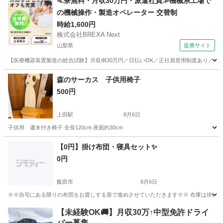
≪寮無料・月収30万円・派遣社員≫機械系工場で
の機械操作・製造オペレーター 交替制
時給1,600円
株式会社BREXA Next
山梨県
提携サイト
【医療機器装置製造の総合試験】月収例30万円／日払いOK／正社員登用制度あり／マイカ
山梨
その他
森のサーカス 子供用椅子
500円
上田駅
8月6日
子供用 週末付き椅子 全長120cm 座面約30cm
長野
上田市
上田駅
椅子
【0円】掛け布団・寝具セット✨
0円
飯田市
8月6日
※※自宅にある限りの布団をお渡しする形で進めさせていただきます※※ 在庫は掛け布団多
長野
飯田市
寝具
掛け布団
【未経験OK🚚】月収30万↑中型免許ドライ
バー募集