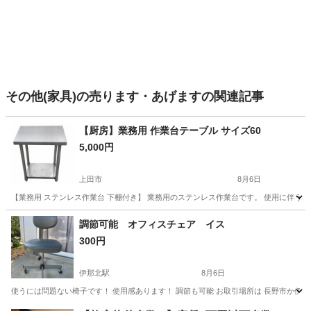
その他(家具)の売ります・あげますの関連記事
【厨房】業務用 作業台テーブル サイズ60
5,000円
上田市
8月6日
【業務用 ステンレス作業台 下棚付き】 業務用のステンレス作業台です。 使用に伴う
長野
上田市
テーブル
厨房
調節可能 オフィスチェア イス
300円
伊那北駅
8月6日
使うには問題ない椅子です！ 使用感あります！ 調節も可能 お取引場所は 長野市か伊