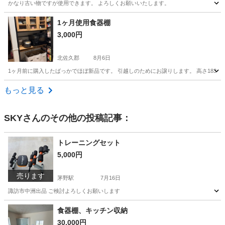
かなり古い物ですが使用できます。 よろしくお願いいたします。
長野
諏訪市
上諏訪駅
椅子
1ヶ月使用食器棚
3,000円
北佐久郡
8月6日
1ヶ月前に購入したばっかでほぼ新品です。 引越しのためにお譲りします。 高さ183×幅93
長野
北佐久郡
収納家具
食器棚
もっと見る
SKY
さんのその他の投稿記事：
トレーニングセット
5,000円
売ります
茅野駅
7月16日
諏訪市中洲出品 ご検討よろしくお願いします
長野
諏訪市
茅野駅
フィットネス、トレーニング
食器棚、キッチン収納
30,000円