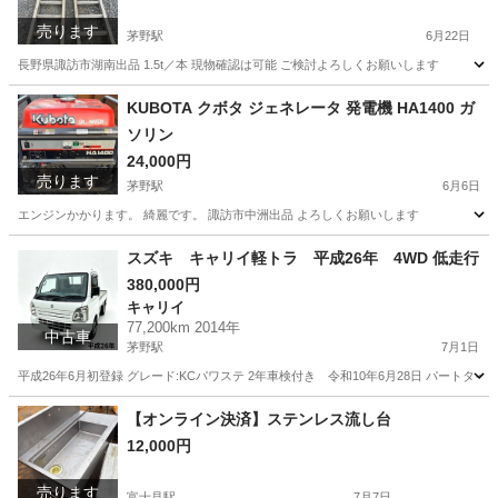
売ります
茅野駅
6月22日
長野県諏訪市湖南出品 1.5t／本 現物確認は可能 ご検討よろしくお願いします
長野
諏訪市
茅野駅
その他
KUBOTA クボタ ジェネレータ 発電機 HA1400 ガ
ソリン
24,000円
売ります
茅野駅
6月6日
エンジンかかります。 綺麗です。 諏訪市中洲出品 よろしくお願いします
長野
諏訪市
茅野駅
その他
ジェネレータ
スズキ キャリイ軽トラ 平成26年 4WD 低走行
380,000円
キャリイ
77,200km 2014年
中古車
茅野駅
7月1日
平成26年6月初登録 グレード:KCパワステ 2年車検付き 令和10年6月28日 パートタイム4W
長野
諏訪市
茅野駅
キャリイ
【オンライン決済】ステンレス流し台
12,000円
売ります
富士見駅
7月7日