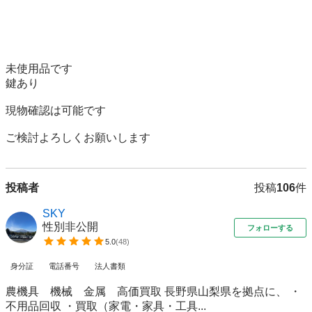
未使用品です

鍵あり

現物確認は可能です

ご検討よろしくお願いします
投稿者
投稿
106
件
SKY
性別非公開
フォローする
5.0
(
48
)
身分証
電話番号
法人書類
農機具 機械 金属 高価買取 長野県山梨県を拠点に、 ・
不用品回収 ・買取（家電・家具・工具...