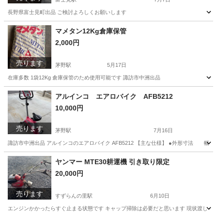
長野県富士見町出品 ご検討よろしくお願いします
長野
諏訪郡
富士見駅
その他
流し台
マメタン12Kg倉庫保管
2,000円
売ります
茅野駅
5月17日
在庫多数 1袋12Kg 倉庫保管のため使用可能です 諏訪市中洲出品
長野
諏訪市
茅野駅
その他
12K
アルインコ エアロバイク AFB5212
10,000円
売ります
茅野駅
7月16日
諏訪市中洲出品 アルインコのエアロバイク AFB5212 【主な仕様】 ●外形寸法 幅505
長野
諏訪市
茅野駅
フィットネス、トレーニング
AFB
ヤンマー MTE30耕運機 引き取り限定
20,000円
売ります
すずらんの里駅
6月10日
エンジンかかったらすぐ止まる状態です キャップ掃除は必要だと思います 現状渡し 現