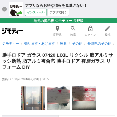
アプリならお得な情報を見逃さない！
インストール
アプリで開く
地元の掲示板 ジモティー 長野版
長野県
検索
ログイン
投稿
ジモティー
売ります・あげます
家具
その他
長野県のその他
勝手ロドア ガラス 07420 LIXIL リクシル 脂アルミサ
ッシ断熱 脂アルミ複合窓 勝手ロドア 複層ガラス リ
フォーム DIY
投稿ID: 1nl6ys
2026年7月31日 06:35