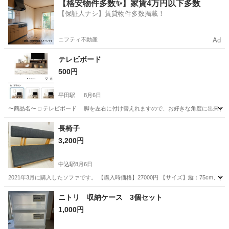
長野
伊那市
伊那北駅
椅子
イス
【格安物件多数✨】家賃4万円以下多数
【保証人ナシ】賃貸物件多数掲載！
ニフティ不動産
Ad
テレビボード
500円
平田駅
8月6日
〜商品名〜 □ テレビボード 脚を左右に付け替えれますので、お好きな角度に出来ます！
長野
松本市
平田駅
収納家具
使い
長椅子
3,200円
中込駅
8月6日
2021年3月に購入したソファです。 【購入時価格】27000円 【サイズ】縦：75cm、
長野
佐久市
中込駅
椅子
ニトリ 収納ケース 3個セット
1,000円