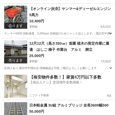
長野
諏訪郡
富士見駅
収納家具
プレハブ
【オンライン決済】ヤンマー&ディーゼルエンジン
5馬力
10,400円
売ります
茅野駅
6月22日
ヤンマーNS50 回転速度 2,000rpm 未確認のためジャンク品とします。 諏訪市中洲
長野
諏訪市
茅野駅
その他
ヤンマー
12尺12尺（高さ350㎝）造園 植木の剪定作業に最
適 はしご 梯子 作業台 アルミ 脚立
25,000円
売ります
茅野駅
7月26日
足掛けあり 諏訪市中洲出品 現物確認は可能 ご検討よろしくお願いします
長野
諏訪市
茅野駅
その他
梯子
【格安物件多数！】家賃4万円以下多数
【保証人ナシ】賃貸物件多数掲載！
ニフティ不動産
Ad
日本軽金属 3t/組 アルミブリッジ 全長3600幅500
50,000円