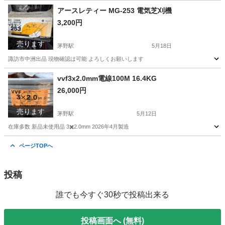
長野
諏訪郡
すずらんの里駅
その他
ヤンマー
アースレティー MG-253 電気芝刈機
3,200円
売ります
茅野駅
5月18日
諏訪市中洲出品 現物確認は可能 よろしくお願いします
長野
諏訪市
茅野駅
その他
vvf3x2.0mm電線100M 16.4KG
26,000円
売ります
茅野駅
5月12日
在庫多数 新品未使用品 3✖️2.0mm 2026年4月製造
長野
諏訪市
茅野駅
その他
電線
ページTOPへ
投稿
誰でも今すぐ30秒で投稿出来る
投稿画面へ (無料)