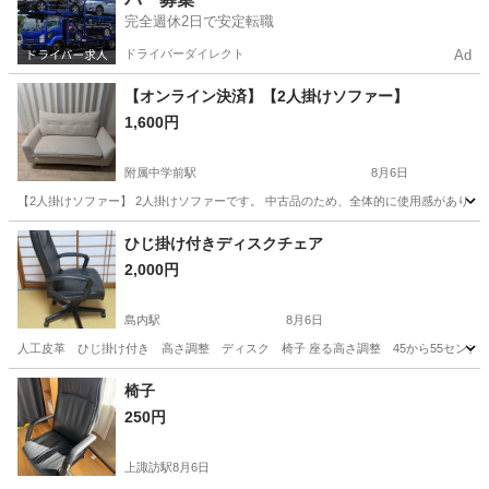
完全週休2日で安定転職
ドライバーダイレクト
Ad
【オンライン決済】【2人掛けソファー】
1,600円
附属中学前駅
8月6日
【2人掛けソファー】 2人掛けソファーです。 中古品のため、全体的に使用感がありま
長野
長野市
附属中学前駅
ソファ
ひじ掛け付きディスクチェア
2,000円
島内駅
8月6日
人工皮革 ひじ掛け付き 高さ調整 ディスク 椅子 座る高さ調整 45から55センチ 背
長野
松本市
島内駅
家具
椅子
250円
上諏訪駅
8月6日