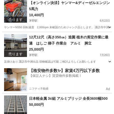
長野
諏訪郡
富士見駅
収納家具
プレハブ
【オンライン決済】ヤンマー&ディーゼルエンジン
5馬力
10,400円
売ります
茅野駅
6月22日
ヤンマーNS50 回転速度 2,000rpm 未確認のためジャンク品とします。 諏訪市中洲
長野
諏訪市
茅野駅
その他
ヤンマー
12尺12尺（高さ350㎝）造園 植木の剪定作業に最
適 はしご 梯子 作業台 アルミ 脚立
25,000円
売ります
茅野駅
7月26日
足掛けあり 諏訪市中洲出品 現物確認は可能 ご検討よろしくお願いします
長野
諏訪市
茅野駅
その他
梯子
【格安物件多数✨】家賃4万円以下多数
【保証人ナシ】賃貸物件多数掲載！
ニフティ不動産
Ad
日本軽金属 3t/組 アルミブリッジ 全長3600幅500
50,000円