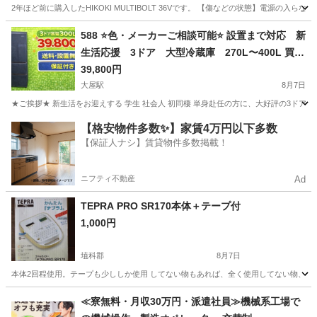
2年ほど前に購入したHIKOKI MULTIBOLT 36Vです。 【傷などの状態】電源の
長野
下伊那郡
市田駅
生活家電
HIKOKI
588 ⭐️色・メーカーご相談可能⭐️ 設置まで対応 新
生活応援 3ドア 大型冷蔵庫 270L〜400L 買い
替え
39,800円
大屋駅
8月7日
★ご挨拶★ 新生活をお迎えする 学生 社会人 初同棲 単身赴任の方に、大好評の3ドア
長野
上田市
大屋駅
キッチン家電
商品
【格安物件多数✨】家賃4万円以下多数
【保証人ナシ】賃貸物件多数掲載！
ニフティ不動産
Ad
TEPRA PRO SR170本体＋テープ付
1,000円
埴科郡
8月7日
本体2回程使用。テープも少ししか使用 してない物もあれば、全く使用してない物、 残
長野
埴科郡
家電
≪寮無料・月収30万円・派遣社員≫機械系工場で