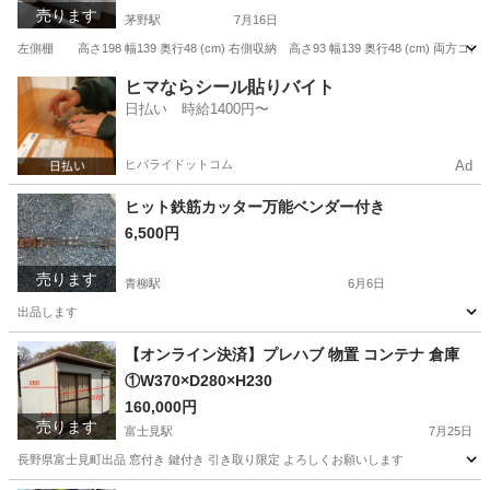
売ります
茅野駅
7月16日
左側棚 高さ198 幅139 奥行48 (cm) 右側収納 高さ93 幅139 奥行48 (cm
長野
諏訪市
茅野駅
収納家具
ヒマならシール貼りバイト
日払い 時給1400円〜
ヒバライドットコム
Ad
ヒット鉄筋カッター万能ベンダー付き
6,500円
売ります
青柳駅
6月6日
出品します
長野
茅野市
青柳駅
メンテナンス用品
鉄筋
【オンライン決済】プレハブ 物置 コンテナ 倉庫
①W370×D280×H230
160,000円
売ります
富士見駅
7月25日
長野県富士見町出品 窓付き 鍵付き 引き取り限定 よろしくお願いします