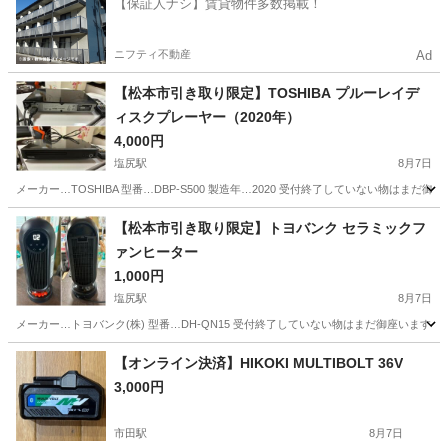
【保証人ナシ】賃貸物件多数掲載！
ニフティ不動産
Ad
【松本市引き取り限定】TOSHIBA プルーレイデ
ィスクプレーヤー（2020年）
4,000円
塩尻駅
8月7日
メーカー…TOSHIBA 型番…DBP-S500 製造年…2020 受付終了していない物
長野
東筑摩郡
塩尻駅
映像プレーヤー、レコーダー
大型
【松本市引き取り限定】トヨバンク セラミックフ
ァンヒーター
1,000円
塩尻駅
8月7日
メーカー…トヨバンク(株) 型番…DH-QN15 受付終了していない物はまだ御座いま
長野
東筑摩郡
塩尻駅
季節、空調家電
【オンライン決済】HIKOKI MULTIBOLT 36V
3,000円
セラミックファンヒーター
市田駅
8月7日