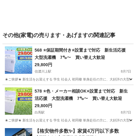
その他(家電)の売ります・あげますの関連記事
568 ⭐️保証期間付き⭐️設置まで対応 新生活応援
大型洗濯機 7㌔〜 買い替え大歓迎
29,800円
信濃川上駅
8月7日
★ご挨拶★ 新生活をお迎えする 学生 社会人 初同棲 単身赴任の方に、大好評の大型冷
長野
南佐久郡
信濃川上駅
生活家電
商品
578 ⭐️色・メーカー相談OK⭐️設置まで対応 新生
活応援 大型洗濯機 7㌔〜 買い替え大歓迎
29,800円
白馬駅
8月7日
★ご挨拶★ 新生活をお迎えする 学生 社会人 初同棲 単身赴任の方に、大好評の大型冷
長野
北安曇郡
白馬駅
生活家電
商品
【格安物件多数✨】家賃4万円以下多数