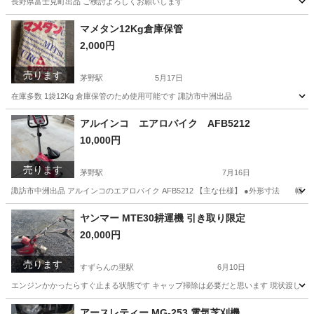
長野県富士見町出品 ご検討よろしくお願いします
長野
諏訪郡
富士見駅
その他
流し台
マメタン12Kg倉庫保管
2,000円
売ります
茅野駅
5月17日
在庫多数 1袋12Kg 倉庫保管のため使用可能です 諏訪市中洲出品
長野
諏訪市
茅野駅
その他
12K
アルインコ エアロバイク AFB5212
10,000円
売ります
茅野駅
7月16日
諏訪市中洲出品 アルインコのエアロバイク AFB5212 【主な仕様】 ●外形寸法 幅505
長野
諏訪市
茅野駅
フィットネス、トレーニング
AFB
ヤンマー MTE30耕運機 引き取り限定
20,000円
売ります
すずらんの里駅
6月10日
エンジンかかったらすぐ止まる状態です キャップ掃除は必要だと思います 現状渡し 現
長野
諏訪郡
すずらんの里駅
その他
ヤンマー
アースレティー MG-253 電気芝刈機