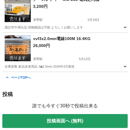
3,200円
売ります
茅野駅
5月18日
諏訪市中洲出品 現物確認は可能 よろしくお願いします
長野
諏訪市
茅野駅
その他
vvf3x2.0mm電線100M 16.4KG
26,000円
売ります
茅野駅
5月12日
在庫多数 新品未使用品 3✖️2.0mm 2026年4月製造
長野
諏訪市
茅野駅
その他
電線
ページTOPへ
投稿
誰でも今すぐ30秒で投稿出来る
投稿画面へ (無料)