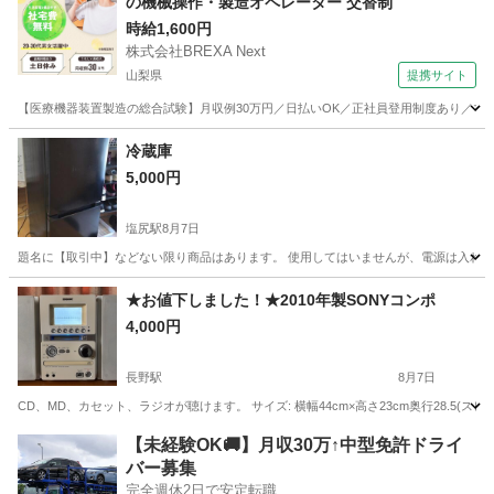
の機械操作・製造オペレーター 交替制
時給1,600円
株式会社BREXA Next
山梨県
提携サイト
【医療機器装置製造の総合試験】月収例30万円／日払いOK／正社員登用制度あり／マイカ
山梨
その他
冷蔵庫
5,000円
塩尻駅
8月7日
題名に【取引中】などない限り商品はあります。 使用してはいませんが、電源は入れたままです。 
長野
塩尻市
塩尻駅
キッチン家電
★お値下しました！★2010年製SONYコンポ
4,000円
長野駅
8月7日
CD、MD、カセット、ラジオが聴けます。 サイズ: 横幅44cm×高さ23cm奥行28.5(
長野
長野市
長野駅
オーディオ
【未経験OK🚚】月収30万↑中型免許ドライ
バー募集
完全週休2日で安定転職