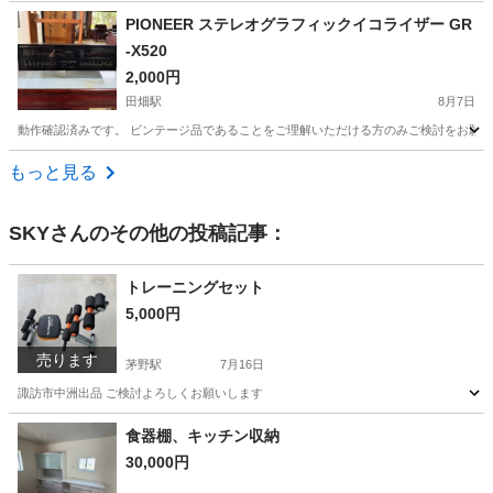
長野
伊那市
田畑駅
オーディオ
ZEN
PIONEER ステレオグラフィックイコライザー GR
-X520
2,000円
田畑駅
8月7日
動作確認済みです。 ビンテージ品であることをご理解いただける方のみご検討をお願いいたします
長野
伊那市
田畑駅
オーディオ
もっと見る
SKY
さんのその他の投稿記事：
トレーニングセット
5,000円
売ります
茅野駅
7月16日
諏訪市中洲出品 ご検討よろしくお願いします
長野
諏訪市
茅野駅
フィットネス、トレーニング
食器棚、キッチン収納
30,000円