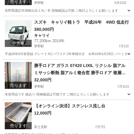
売ります
茅野駅
6月22日
長野県諏訪市湖南出品 1.5t／本 現物確認は可能 ご検討よろしくお願いします
長野
諏訪市
茅野駅
その他
スズキ キャリイ軽トラ 平成26年 4WD 低走行
380,000円
キャリイ
77,200km 2014年
中古車
茅野駅
7月1日
平成26年6月初登録 グレード:KCパワステ 2年車検付き 令和10年6月28日 パートタイム4W
長野
諏訪市
茅野駅
キャリイ
勝手ロドア ガラス 07420 LIXIL リクシル 脂アル
ミサッシ断熱 脂アルミ複合窓 勝手ロドア 複層ガ
ラス リフォーム DIY
32,000円
売ります
茅野駅
7月31日
未使用品です 鍵あり 現物確認は可能です ご検討よろしくお願いします
長野
諏訪市
茅野駅
その他
複層ガラス
【オンライン決済】ステンレス流し台
12,000円
売ります
富士見駅
7月7日