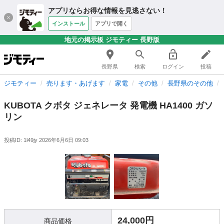
アプリならお得な情報を見逃さない！
インストール
アプリで開く
地元の掲示板 ジモティー 長野版
長野県
検索
ログイン
投稿
ジモティー
売ります・あげます
家電
その他
長野県のその他
KUBOTA クボタ ジェネレータ 発電機 HA1400 ガソ
リン
投稿ID: 1l49jy
2026年6月6日 09:03
24,000円
商品価格