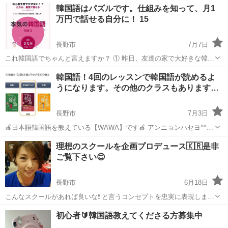
韓国語はパズルです。仕組みを知って、月1
万円で話せる自分に！ 15
長野市
7月7日
これ韓国語でちゃんと言えますか？ ① 昨日、友達の家で大好きな韓国
ドラマを見ました。 ② 来週の金曜日に、彼と一緒にソウルで美味しい
長野
長野市
韓国語
ハングル
韓国語！4回のレッスンで韓国語が読めるよ
韓国料理を食べます。 今まで500人以上のレッスンをしましたが、1年
うになります。その他のクラスもあります…
以上教室や...
長野市
7月3日
🍎日本語韓国語を教えている【WAWA】です🍎 アンニョンハセヨ^^
日本語韓国語を教えている【WAWA】Well Aging Web Academyです
長野
長野市
韓国語
ハングル
理想のスクールを企画プロデュース🇰🇷是非
。 🍓インスタグラムでは、 ・レッスンの雰囲気 ...
ご覧下さい😊
長野市
6月18日
こんなスクールがあれば良いな❗️ と言うコンセプトを忠実に表現しまし
た。 【ハングルは読めない】 【勉強は好きじゃない】 【持続力に自
長野
長野市
韓国語
レッスン
初心者🔰韓国語教えてくださる方募集中
信がない】 ほとんどの方が 同じ様な不安をお持ちです🤲 ですが 誰と
競争するワ...