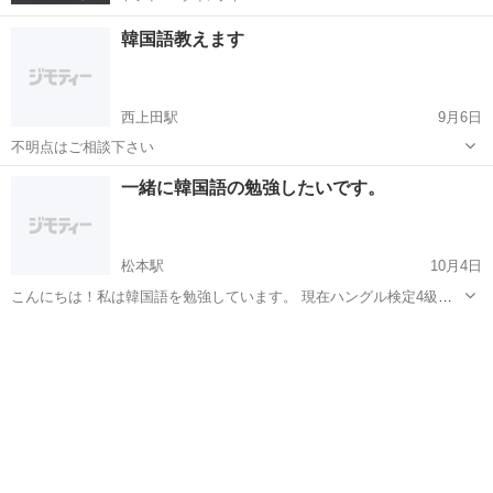
韓国語教えます
西上田駅
9月6日
不明点はご相談下さい
長野
上田市
西上田駅
韓国語
一緒に韓国語の勉強したいです。
松本駅
10月4日
こんにちは！私は韓国語を勉強しています。 現在ハングル検定4級所
持、3級を受験予定です。 日本語が出来ない韓国人との通話ができる
長野
松本市
松本駅
韓国語
ソウル
レベルで話すことが可能です。 また、10月末にソウルに行く予定で
す！ 韓国語を勉強してい...