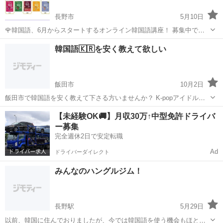
長野市
5月10日
🌹韓国語、6月からスタートするオンライン韓国語講座！ 募集中で
す。🎵😍🎵 6月からスタートするオンライン韓国語講座を紹介しま
長野
長野市
韓国語
オンライン
韓国語🇰🇷を安く教えて欲しい
す！ 韓国人講師により、テキストを使用して、週1回、1時間の授業行
います。 ...
飯田市
10月2日
飯田市で韓国語を安く教えて下さる方いませんか？ K-popアイドルと
韓ドラが好きで、いつか推しとヨントンで韓国語で会話するのが夢で
長野
飯田市
韓国語
【未経験OK🚚】月収30万↑中型免許ドライバ
す。 今は全く韓国語が分からないので初めから教えて頂きたいです。
ー募集
完全週休2日で安定転職
Ad
ドライバーダイレクト
みんなのハングルジム！
長野駅
5月29日
以前、韓国に住んでおりましたが、今では韓国語を使う機会もほとん