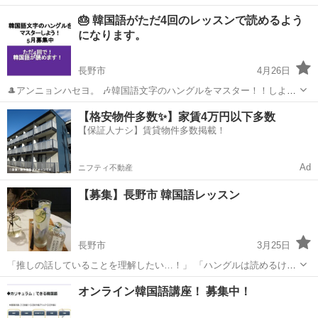
感じていませんか？ 講座ではまずフリートーキングを行ってから授業
長野
長野市
韓国語
ハングル
🎂 韓国語がただ4回のレッスンで読めるよう
に入ります。 そうすることで自然と知らないうちに韓国語がすらすら
になります。
喋れるようになりま...
長野市
4月26日
🎩アンニョンハセヨ。 🎶韓国語文字のハングルをマスター！！しよ
う！ 🎶自分への新しい挑戦を応援！！します。 韓国語を勉強するため
長野
長野市
韓国語
クラス
【格安物件多数✨】家賃4万円以下多数
には、まずハングルが読めなければなりません。 ただ4回のレッスン
【保証人ナシ】賃貸物件多数掲載！
でハングルをマスタ...
Ad
ニフティ不動産
【募集】長野市 韓国語レッスン
長野市
3月25日
「推しの話していることを理解したい…！」 「ハングルは読めるけど
次はなにをしたらいい？」 私自身が韓国語を独学で勉強した経験か
長野
長野市
韓国語
プロフィール
オンライン韓国語講座！ 募集中！
ら、そんな生徒さんの思いに寄り添ったレッスンをしたいと思ってお
ります。気になった方はお気軽にご...