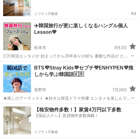
Ad
ニフティ不動産
✈️韓国旅行が更に楽しくなるハングル個人
Lesson💚
松本市
8月2日
🇰🇷韓流エンタメが 始まってから25年余りが経ち 素敵な作品が たく
さん生まれましたね💕🥰 日本から ソウルや釜山は 近いこともあり 本
長野
松本市
韓国語
ハングル
BTS💜Stray Kids💜セブチ💜ENHYPEN💜推
当に身近な国になりました🌈 さて 食べ物や...
しから学ぶ韓国語🇰🇷
長野市
7月24日
★推しのアーティスト ★好きな韓流ドラマ俳優 エンタメを楽しんでい
るけど ほとんど&全く韓国語は分からない😅 だけど少しでも理解でき
長野
長野市
韓国語
BTS
【格安物件多数！】家賃4万円以下多数
れば 楽しさも更に倍増するだろうな❣️ 沢山の方々が そうお考えだと思
【保証人ナシ】賃貸物件多数掲載！
います🙋‍♀...
Ad
ニフティ不動産