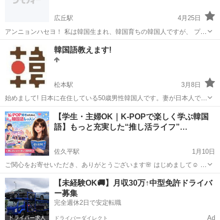
広丘駅
4月25日
アンニョンハセヨ！ 私は韓国生まれ、韓国育ちの韓国人ですが、 プロ
テスタント教会牧師として、昨年から長野に来ています。 今年の4月
長野
塩尻市
広丘駅
韓国語
韓国人
韓国語教えます!
から、韓国語講座を開こうとしていましたが、 新型コロナで断念して
しまいました。 が、オンライン...
松本駅
3月8日
始めまして! 日本に在住している50歳男性韓国人です。妻が日本人で、
国際結婚をし20年以上日本に住んでいます。 子供が3人おり、それぞ
長野
松本市
松本駅
韓国語
50歳
【学生・主婦OK｜K-POPで楽しく学ぶ韓国
れ大きくなったので、昔からやりたかった韓国語を教えるお仕事をし
語】もっと充実した“推し活ライフ”…
ようと思いました。 韓国語を...
佐久平駅
1月10日
ご関心をお寄せいただき、ありがとうございます🌸 はじめまして☺️ 韓
国の大学に通っている日本人大学生です🇰🇷 K-POPが好きで ・歌詞
長野
佐久市
佐久平駅
韓国語
POP
【未経験OK🚚】月収30万↑中型免許ドライバ
の意味を理解したい ・推しの言葉をそのまま感じたい ・ドラマやコン
ー募集
テンツを字幕なしで...
完全週休2日で安定転職
Ad
ドライバーダイレクト