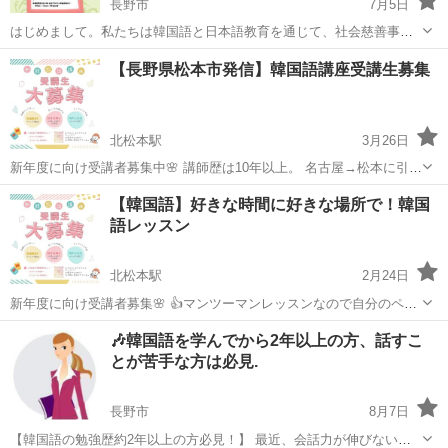
長野市
7月5日
はじめまして。私たちは韓国語と日本語教育を通じて、社会慈善事業
を行う“非営利一般社団法人サラン(愛🥰)＆ソマン(希望🌈)ラボ”が運営
長野
長野市
韓国語
オンライン
【長野県松本市発信】韓国語講座受講生募集
するオンラインアカデミーWell Aging Web Academy｟WAWA｠で
す。 ...
北松本駅
3月26日
新年度に向け受講者募集中🌸 講師歴は10年以上。 名古屋→松本に引越
して韓国語講師再会です！ 👍マンツーマンレッスンなので自分のペー
長野
松本市
北松本駅
韓国語
レッスン
【韓国語】好きな時間に好きな場所で！韓国
スで学べます (グループレッスンも可能です！！) 👍マンツーマンレッ
語レッスン
スンの会話量は、...
北松本駅
2月24日
新年度に向け受講者募集🌸 👍マンツーマンレッスンなので自分のペー
スで学べます(グループレッスンも可能です！！) 👍マンツーマンの会
長野
松本市
北松本駅
韓国語
レッスン
🎶韓国語を学んでから2年以上の方、話すこ
話量はグループレッスンの４倍 1対1のレッスンだからレッスン時間を
とが苦手な方は必見.
１００％自分のためだけ...
長野市
8月7日
【韓国語の勉強歴約2年以上の方必見！】 最近、会話力が伸びないと