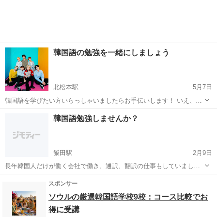
韓国語の勉強を一緒にしましょう
北松本駅
5月7日
韓国語を学びたい方いらっしゃいましたらお手伝いします！ いえ、さ
せてください〜😂 あくまでボランティアなので高いレベルを求める方
長野
松本市
北松本駅
韓国語
一対一
韓国語勉強しませんか？
には合わないかもしれませんが💦 韓国の4年生大学に通っていまし
た。 日本に戻ってきたのですが、...
飯田駅
2月9日
長年韓国人だけが働く会社で働き、通訳、翻訳の仕事もしていまし
た。 オンラインにて(カフェなどでの勉強も可能です)、それぞれにあ
長野
飯田市
飯田駅
韓国語
KPOP
った勉強法で教えられます。 KPOPが好きな方、韓国ドラマが好きな
方大歓迎です。 勉強したいけど、...