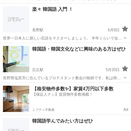
どなくなりました。 プチリタイヤをきっかけに、みなさんの韓国語の
長野
長野市
長野駅
韓国語
ハングル
楽々 韓国語 入門 ！
学習をお手伝いしたいと思い立ちまして、告知させていただいており
ます。 入門レベルで、初...
長野駅
6月8日
世界一日本人に易しい言語をマスターしましょう。 半年くらいで会話
ができます。 お気軽にどうぞ! http://www.bunkamart.com/index.html
長野
長野市
長野駅
韓国語
韓国語・韓国文化などに興味のある方はぜひ
広丘駅
5月20日
長野県塩尻市に住んでいるプロテスタント教会の牧師です。私は韓国
生まれ、韓国育ちですが、日本人の妻と生活しながら、日本語と韓国
長野
塩尻市
広丘駅
韓国語
文化
【格安物件多数✨】家賃4万円以下多数
語の違いや、それによって生まれてくる文化の違いなど、楽しく色々
【保証人ナシ】賃貸物件多数掲載！
と習得しています。 「ただで受けたので...
Ad
ニフティ不動産
韓国語学んでみたい方はぜひ