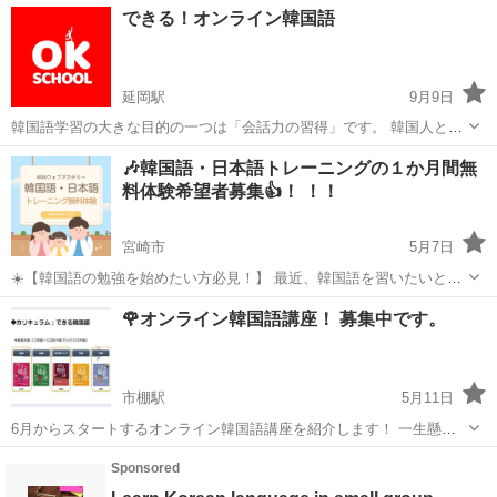
できる！オンライン韓国語
延岡駅
9月9日
韓国語学習の大きな目的の一つは「会話力の習得」です。 韓国人と自
由に話せるようになりたいと考えて学習を始めても、 実際には文法や
宮崎
宮崎市
延岡駅
韓国語
オンライン
🎶韓国語・日本語トレーニングの１か月間無
単語の勉強に偏り、会話の練習が不足しがちです。 韓国語学習におい
料体験希望者募集👍！ ！！
て不足していることが多...
宮崎市
5月7日
☀️【韓国語の勉強を始めたい方必見！】 最近、韓国語を習いたいと思
っていませんか？ 🍓先ずは、韓国語・日本語トレーニングの無料体験
宮崎
宮崎市
韓国語
🌹オンライン韓国語講座！ 募集中です。
を試してはいかがでしょうか。 トレーニングの無料体験希望者を募集
しています。 ...
市棚駅
5月11日
6月からスタートするオンライン韓国語講座を紹介します！ 一生懸命
勉強して韓国語文法は理解したけれど、口でうまく話せないことが悩
宮崎
宮崎市
市棚駅
韓国語
オンライン
みの方々に嬉しいニュースです。 韓国人講師により、テキストを使用
して、週1回、1時間...