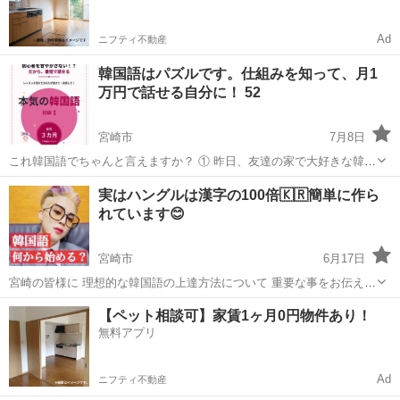
Ad
ニフティ不動産
韓国語はパズルです。仕組みを知って、月1
万円で話せる自分に！ 52
宮崎市
7月8日
これ韓国語でちゃんと言えますか？ ① 昨日、友達の家で大好きな韓国
ドラマを見ました。 ② 来週の金曜日に、彼と一緒にソウルで美味しい
宮崎
宮崎市
韓国語
https
実はハングルは漢字の100倍🇰🇷簡単に作ら
韓国料理を食べます。 今まで500人以上のレッスンをしましたが、1年
れています😊
以上教室や...
宮崎市
6月17日
宮崎の皆様に 理想的な韓国語の上達方法について 重要な事をお伝えさ
せて頂きます❗️ ️💦大手スクールでは 高額なレッスン料金請求 更には入
宮崎
宮崎市
韓国語
レッスン
【ペット相談可】家賃1ヶ月0円物件あり！
会金&月会費の負担 💦教室のグループレッスンでは 毎週のレッスン消
無料アプリ
化ノルマ 上...
Ad
ニフティ不動産