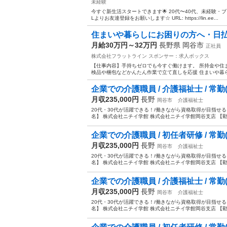
未経験
今すぐ新生活スタートできます🌟 20代〜40代、未経験・ブ
Lよりお友達登録をお願いします☆ URL: https://lin.ee...
住まいや暮らしにお困りの方へ・日払い
月給30万円～32万円
長野県 岡谷市
正社員
株式会社フラットライン
スポンサー：求人ボックス
【仕事内容】手持ちゼロでも今すぐ働けます。 所持金や住ま
検品や梱包などかんたん作業で立て直しを応援 住まいや暮らし
企業での介護職員 / 介護福祉士 / 常勤
月収235,000円
長野
岡谷市
介護福祉士
20代・30代が活躍できる！/働きながら資格取得が目指せる
名】 株式会社ニチイ学館 株式会社ニチイ学館岡谷支店 【勤務地
企業での介護職員 / 初任者研修 / 常勤
月収235,000円
長野
岡谷市
介護福祉士
20代・30代が活躍できる！/働きながら資格取得が目指せる
名】 株式会社ニチイ学館 株式会社ニチイ学館岡谷支店 【勤務地
企業での介護職員 / 介護福祉士 / 常勤
月収235,000円
長野
岡谷市
介護福祉士
20代・30代が活躍できる！/働きながら資格取得が目指せる
名】 株式会社ニチイ学館 株式会社ニチイ学館岡谷支店 【勤務地