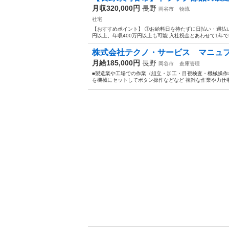
月収320,000円
長野
岡谷市
物流
社宅
【おすすめポイント】 ①お給料日を待たずに日払い・週払いOK
円以上、年収400万円以上も可能 入社祝金とあわせて1年で500
株式会社テクノ・サービス マニュフ
月給185,000円
長野
岡谷市
倉庫管理
■製造業や工場での作業（組立・加工・目視検査・機械操作な
を機械にセットしてボタン操作などなど 複雑な作業や力仕事