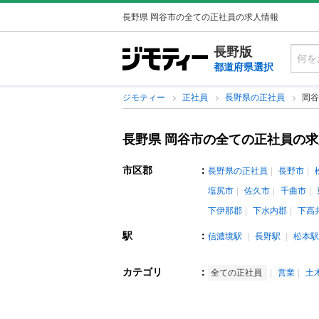
長野県 岡谷市の全ての正社員の求人情報
長野版
都道府県選択
ジモティー
正社員
長野県の正社員
岡谷
長野県 岡谷市の全ての正社員の
市区郡
：
長野県の正社員
長野市
塩尻市
佐久市
千曲市
下伊那郡
下水内郡
下高
駅
：
信濃境駅
長野駅
松本駅
カテゴリ
：
全ての正社員
営業
土