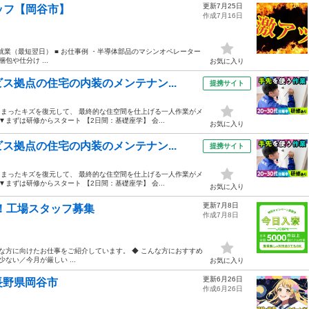
更新7月25日
ッフ【岡谷市】
作成7月16日
就業（最短翌日） ■ お仕事例 ・半導体部品のマシンオペレーター
や仕分け ...
お気に入り
ス拠点の住宅の内装のメンテナン...
提携サイト
しまったキズを復元して、 最終的な住空間を仕上げる一人作業がメ
まずは研修からスタート 【2日間：基礎座学】 会...
お気に入り
ス拠点の住宅の内装のメンテナン...
提携サイト
しまったキズを復元して、 最終的な住空間を仕上げる一人作業がメ
まずは研修からスタート 【2日間：基礎座学】 会...
お気に入り
更新7月8日
！工場スタッフ募集
作成7月8日
な方に向けたお仕事をご紹介しています。 ◆ こんな方におすすめ
ない／今月が厳しい ...
お気に入り
更新6月26日
長野県岡谷市
作成6月26日