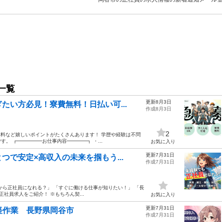
一覧
更新8月3日
たい方必見！寮費無料！日払い可...
作成8月3日
2
無料など嬉しいポイントがたくさんあります！ 学歴や経験は不問
。 ┏━━━━━お仕事内容━━━━┓ ・...
お気に入り
更新7月31日
で安定×高収入の未来を掴もう...
作成7月31日
から正社員になれる？」 「すぐに働ける仕事が知りたい！」 「長
社員求人をご紹介！ ※もちろん契...
お気に入り
更新7月31日
軽作業 長野県岡谷市
作成7月31日