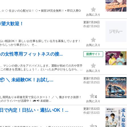
☆ ◇ 住まいの心配ゼロ！ ◇ • 個室1R完全無料！ • 即日入寮O
お気に入り
更新7月29日
希望大歓迎！
作成7月29日
日払い相談OK！ 新しいお仕事を探している方を募集しています！
らしっかり稼ぎたい」 そ...
お気に入り
の女性専用フィットネスの接...
提携サイト
う、マシンの使い方をアドバイスします。運動が初めての方や苦手
この動きを意識しましょう！」といったお声がけをしながら、...
お気に入り
更新7月25日
 ＼ 未経験OK！お試し...
作成7月25日
4
お試し期間あり＆研修充実で安心スタート！ ／ ＼ 働きやすさ抜群！
ドライバーが活躍中！ 🚛 📢 未経験...
お気に入り
更新7月22日
で内定！日払い・週払いOK！...
作成7月22日
2