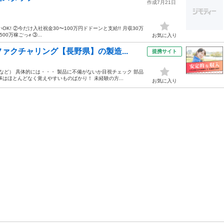
作成7月21日
! ②今だけ入社祝金30〜100万円ドドーンと支給!! 月収30万
万稼ごっ✊️ ③...
お気に入り
ァクチャリング【長野県】の製造...
提携サイト
ど） 具体的には・・・ 製品に不備がないか目視チェック 部品
はほとんどなく覚えやすいものばかり！ 未経験の方...
お気に入り