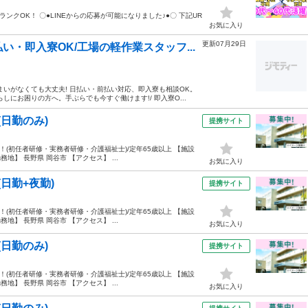
ランクOK！ 〇●LINEからの応募が可能になりました♪●〇 下記UR
お気に入り
更新07月29日
・即入寮OK/工場の軽作業スタッフ...
いがなくても大丈夫! 日払い・前払い対応、即入寮も相談OK。
にお困りの方へ。手ぶらでも今すぐ働けます!/ 即入寮O...
(日勤のみ)
提携サイト
！(初任者研修・実務者研修・介護福祉士)/定年65歳以上 【施設
】 長野県 岡谷市 【アクセス】 ...
お気に入り
(日勤+夜勤)
提携サイト
！(初任者研修・実務者研修・介護福祉士)/定年65歳以上 【施設
】 長野県 岡谷市 【アクセス】 ...
お気に入り
(日勤のみ)
提携サイト
！(初任者研修・実務者研修・介護福祉士)/定年65歳以上 【施設
】 長野県 岡谷市 【アクセス】 ...
お気に入り