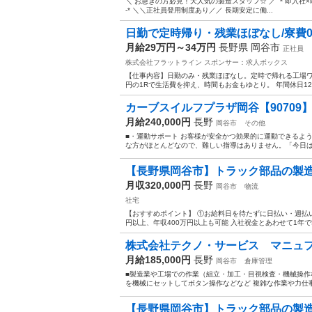
＼ お急ぎの方必見！大人気の製造スタッフ☆ ／ ＊即入社×即入寮可 ＊家具家
-* ＼＼正社員登用制度あり／／ 長期安定に働...
日勤で定時帰り・残業ほぼなし/寮費0
月給29万円～34万円
長野県 岡谷市
正社員
株式会社フラットライン
スポンサー：求人ボックス
【仕事内容】日勤のみ・残業ほぼなし。定時で帰れる工場ワ
円の1Rで生活費を抑え、時間もお金もゆとり。 年間休日12
カーブスイルフプラザ岡谷【90709】
月給240,000円
長野
岡谷市
その他
■・運動サポート お客様が安全かつ効果的に運動できるよ
な方がほとんどなので、難しい指導はありません。「今日は
【長野県岡谷市】トラック部品の製
月収320,000円
長野
岡谷市
物流
社宅
【おすすめポイント】 ①お給料日を待たずに日払い・週払いOK
円以上、年収400万円以上も可能 入社祝金とあわせて1年で500
株式会社テクノ・サービス マニュフ
月給185,000円
長野
岡谷市
倉庫管理
■製造業や工場での作業（組立・加工・目視検査・機械操作な
を機械にセットしてボタン操作などなど 複雑な作業や力仕事
【長野県岡谷市】トラック部品の製