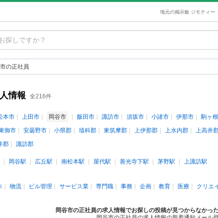
地元の掲示板 ジモティー
市の正社員
求人情報
全216件
松本市
上田市
岡谷市
飯田市
諏訪市
須坂市
小諸市
伊那市
駒ヶ
東御市
安曇野市
小県郡
埴科郡
東筑摩郡
上伊那郡
上水内郡
上高井
井郡
諏訪郡
岡谷駅
広丘駅
南松本駅
屋代駅
善光寺下駅
茅野駅
上諏訪駅
木
物流
ビル管理
サービス業
専門職
事務
企画
教育
医療
クリエ
岡谷市の正社員の求人情報でお探しの投稿が見つからなかっ
岡谷市の正社員の求人情報の新着通知メール