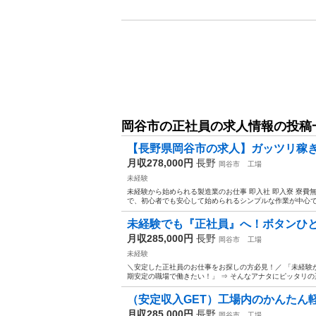
岡谷市の正社員の求人情報の投稿
【長野県岡谷市の求人】ガッツリ稼ぎ
月収278,000円
長野
岡谷市
工場
未経験
未経験から始められる製造業のお仕事 即入社 即入寮 寮費
で、初心者でも安心して始められるシンプルな作業が中心です
未経験でも『正社員』へ！ボタンひとつ
月収285,000円
長野
岡谷市
工場
未経験
＼安定した正社員のお仕事をお探しの方必見！／ 「未経験
期安定の職場で働きたい！」 ⇒ そんなアナタにピッタリの正
（安定収入GET）工場内のかんたん
月収285,000円
長野
岡谷市
工場