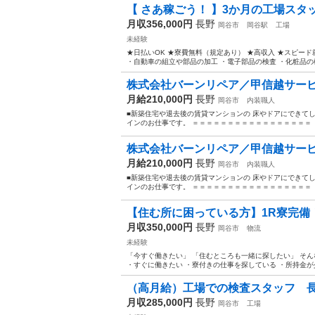
【 さあ稼ごう！ 】3か月の工場スタ
月収356,000円
長野
岡谷市
岡谷駅
工場
未経験
★日払いOK ★寮費無料（規定あり） ★高収入 ★スピード
・自動車の組立や部品の加工 ・電子部品の検査 ・化粧品の梱包
株式会社バーンリペア／甲信越サービ
月給210,000円
長野
岡谷市
内装職人
■新築住宅や退去後の賃貸マンションの 床やドアにできて
インのお仕事です。 ＝＝＝＝＝＝＝＝＝＝＝＝＝＝＝＝＝ ▼
株式会社バーンリペア／甲信越サービ
月給210,000円
長野
岡谷市
内装職人
■新築住宅や退去後の賃貸マンションの 床やドアにできて
インのお仕事です。 ＝＝＝＝＝＝＝＝＝＝＝＝＝＝＝＝＝ ▼
【住む所に困っている方】1R寮完備
月収350,000円
長野
岡谷市
物流
未経験
「今すぐ働きたい」 「住むところも一緒に探したい」 そん
・すぐに働きたい ・寮付きの仕事を探している ・所持金が少
（高月給）工場での検査スタッフ 
月収285,000円
長野
岡谷市
工場