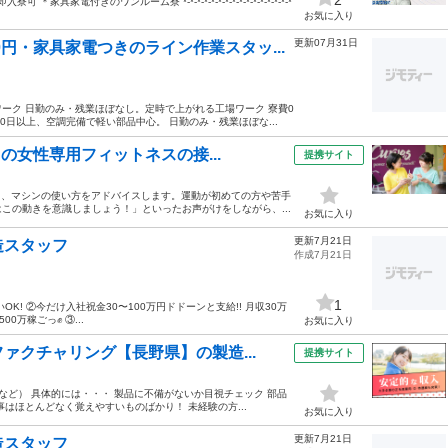
電付きのワンルーム寮 *-*-*-*-*-*-*-*-*-*-*-*-*-*-*-*
お気に入り
更新07月31日
円・家具家電つきのライン作業スタッ...
ーク 日勤のみ・残業ほぼなし。定時で上がれる工場ワーク 寮費0
0日以上、空調完備で軽い部品中心。 日勤のみ・残業ほぼな...
の女性専用フィットネスの接...
提携サイト
う、マシンの使い方をアドバイスします。運動が初めての方や苦手
この動きを意識しましょう！」といったお声がけをしながら、...
お気に入り
更新7月21日
造スタッフ
作成7月21日
1
! ②今だけ入社祝金30〜100万円ドドーンと支給!! 月収30万
万稼ごっ✊️ ③...
お気に入り
ァクチャリング【長野県】の製造...
提携サイト
ど） 具体的には・・・ 製品に不備がないか目視チェック 部品
はほとんどなく覚えやすいものばかり！ 未経験の方...
お気に入り
更新7月21日
造スタッフ