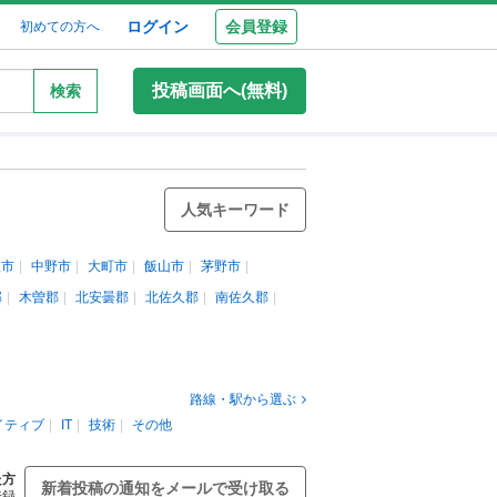
ログイン
会員登録
初めての方へ
投稿画面へ(無料)
検索
人気キーワード
根市
中野市
大町市
飯山市
茅野市
郡
木曽郡
北安曇郡
北佐久郡
南佐久郡
路線・駅から選ぶ
イティブ
IT
技術
その他
た方
新着投稿の通知をメールで受け取る
登録