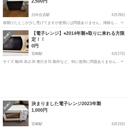
2,500円
りません。 仕...
日向住吉駅
6月29日
扉開けたとこが少し禿げてますが使用には問題ありません。掃除もし
て比較的綺麗な方だと思います。
宮崎
宮崎市
日向住吉駅
キッチン家電
【電子レンジ】⭐︎2014年製⭐︎取りに来れる方限
定！！
0円
宮崎駅
6月27日
サイズ 幅45 高さ26 奥行き31 動作など、特に使用に問題ありません！
取りに来れる方に差し上げます
宮崎
宮崎市
宮崎駅
キッチン家電
奥行き
決まりました電子レンジ2023年製
1,000円
宮崎駅
6月23日