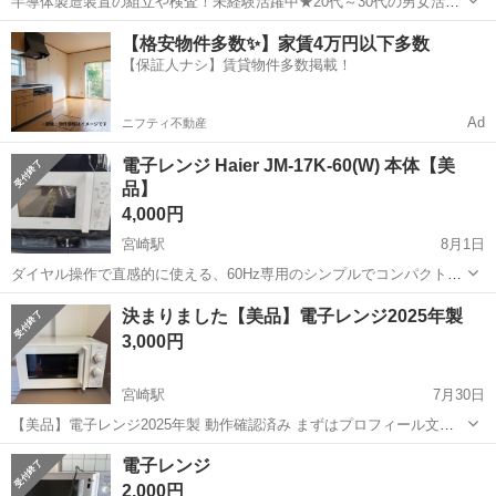
半導体製造装置の組立や検査！未経験活躍中★20代～30代の男女活躍
中★ワンルーム寮完備！赴任旅費会社負担！マイカー通勤OK！無料駐
熊本
その他
【格安物件多数✨】家賃4万円以下多数
車場あり！正社員登用あり！《熊本県菊池郡大津町》 人気の工場のお
【保証人ナシ】賃貸物件多数掲載！
仕事 ◇半導体製造装置の組立...
Ad
ニフティ不動産
電子レンジ Haier JM-17K-60(W) 本体【美
品】
4,000円
宮崎駅
8月1日
ダイヤル操作で直感的に使える、60Hz専用のシンプルでコンパクトな
単機能電子レンジです。 - ブランド: Haier - 型番: JM-17K-60(W) - 容
宮崎
宮崎市
宮崎駅
キッチン家電
決まりました【美品】電子レンジ2025年製
量: 17L - 対応周波数: 60Hz専用 -...
3,000円
宮崎駅
7月30日
【美品】電子レンジ2025年製 動作確認済み まずはプロフィール文章
をご確認下さい。 引き取りに来ていただいても構いません。 配送の場
宮崎
宮崎市
宮崎駅
キッチン家電
電子レンジ
合は、別途宮崎市内なら3000円〜、それ以外であれば5000円〜要相談
2,000円
で頂ければお届...