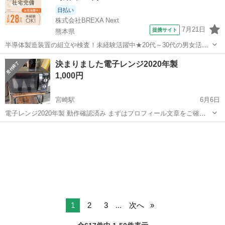
日払い
株式会社BREXA Next
7月21日
提携サイト
熊本県
半導体製造装置の組立や検査！未経験活躍中★20代～30代の男女活躍
中★ワンルーム寮完備！赴任旅費会社負担！マイカー通勤OK！無料駐
熊本
その他
決まりました電子レンジ2020年製
車場あり！正社員登用あり！《熊本県菊池郡大津町》 人気の工場のお
1,000円
仕事 ◇半導体製造装置の組立...
宮崎駅
6月6日
電子レンジ2020年製 動作確認済み まずはプロフィール文章をご確認
下さい。 引き取りに来ていただいても構いません。 配送の場合は、別
宮崎
宮崎市
宮崎駅
キッチン家電
都合
途宮崎市内なら3000円〜、それ以外であれば5000円〜要相談で頂けれ
ばお届け致しま...
1
2
3
...
次へ