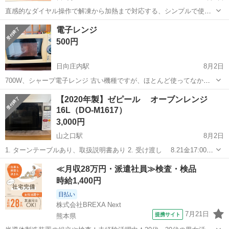
直感的なダイヤル操作で解凍から加熱まで対応する、シンプルで使い
勝手の良い単機能電子レンジ本体です。 - ブランド: SHARP - 機能: キ
宮崎
宮崎市
宮崎駅
キッチン家電
電子レンジ
ッチンタイマー、解凍、500W加熱 - 操作方式: ダイヤル式タイマー ...
500円
日向庄内駅
8月2日
700W、シャープ電子レンジ 古い機種ですが、ほとんど使ってなかっ
たので、掃除してみました 動作確認済み 直接渡しでお願いします
宮崎
都城市
日向庄内駅
キッチン家電
【2020年製】ゼピール オーブンレンジ
16L（DO-M1617）
3,000円
山之口駅
8月2日
1. ターンテーブルあり、取扱説明書あり 2. 受け渡し 8.21金17:00〜
8.22土1400に自宅まで取りに来ていただける方を優先、それ以降であ
宮崎
都城市
山之口駅
キッチン家電
≪月収28万円・派遣社員≫検査・検品
れば調整可能 宮崎県都城市高城町穂満坊
時給1,400円
日払い
株式会社BREXA Next
7月21日
提携サイト
熊本県