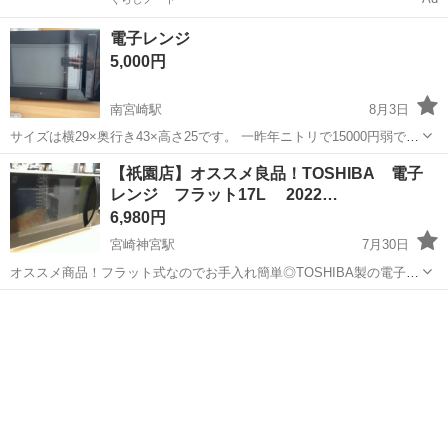
電子レンジ
5,000円
南宮崎駅
8月3日
サイズは横29×奥行き43×高さ25です。 一昨年ニトリで15000円弱で買
いました。 叔母がなくなり上位のレンジを頂いたので出品です。普通
宮崎
宮崎市
南宮崎駅
キッチン家電
レンジ
【祇園店】オススメ良品！TOSHIBA 電子
に使えます。 取りに来られる方限定でお願いします。
レンジ フラット17L 2022…
6,980円
宮崎神宮駅
7月30日
オススメ商品！フラット式なのでお手入れ簡単◎TOSHIBA製の電子レ
ンジが特価！ W数3段階あり！直感的に操作ができるので、ご家庭は
宮崎
宮崎市
宮崎神宮駅
キッチン家電
勿論職場用にもオススメです◎ ・メーカー：TOSHIBA ・型番 ：
ER-WM17 ・製...