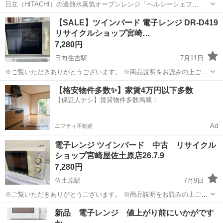
日立（HITACHI）の過熱水蒸気オーブンレンジ「ヘルシーシェフ
MRO-S7Z」です。 家電メーカーの専門工場にて、庫内やパーツまで
宮崎
都城市
キッチン家電
【SALE】ツインバード 電子レンジ DR-D419
徹底的に洗浄・除菌された「再生品家電」となります。 中古の電子レ
リサイクルショップ宮崎…
ンジで一番気になる「...
7,280円
日向住吉駅
7月11日
※ご覧いただきありがとうございます。 ※商品説明をお読みの上ご納
得の上でご購入お願い致します 。 こちらの商品は住吉店にございま
宮崎
宮崎市
日向住吉駅
キッチン家電
ツインバード
【格安物件多数✨】家賃4万円以下多数
す。 商品名：ツインバード 電子レンジ DR-D419 状態： 中古品 ...
【保証人ナシ】賃貸物件多数掲載！
Ad
ニフティ不動産
電子レンジ ツインバード 中古 リサイクル
ショップ宮崎屋佐土原店26.7.9
7,280円
佐土原駅
7月9日
※ご覧いただきありがとうございます。 ※商品説明をお読みの上ご納
得の上でご購入お願い致します。 商品名：電子レンジ ツインバー
宮崎
宮崎市
佐土原駅
キッチン家電
ツインバード
新品 電子レンジ 値上がり前にいかがです
ド 状態： 中古 ※現物ご確認の上ご判断ください。 ...