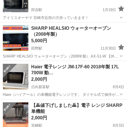
田吉駅
1月19日
アイリスオーヤマ 宮崎市近郊の方持っていきます！
宮崎
宮崎市
田吉駅
キッチン家電
アイリスオーヤマ
SHARP HEALSIO ウォーターオーブン
（2008年製）
5,000円
田野駅
11月30日
SHARP HEALSIO ウォーターオーブン（2008年製） AX-S1-W 【外形
寸法】 高さ…41㎝ 幅……52.5㎝ 奥行…47㎝ 定格電圧…100w 定格周
宮崎
宮崎市
田野駅
キッチン家電
HEALSIO
Haier 電子レンジ JM-17F-60 2018年製 17L
波数50-60Hz 定格消費電力 電子レンジ…1460...
700W 動…
2,000円
日向新富駅
8月4日
Haier（ハイアール）の単機能電子レンジです。 ダイヤル式で操作が簡
単なので、一人暮らし、ご家庭、事務所などにおすすめです。 【商品
宮崎
西都市
日向新富駅
キッチン家電
【🙇値下げしました🙇】電子 レンジ SHARP
情報】 メーカー：Haier 型番：JM-17F-60 年式：2018年製 庫内容
単機能
量：...
2,000円
宮崎駅
8月3日