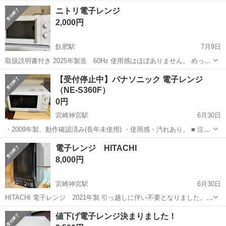
★赴任旅費会社負担◎20代～40代の男性活躍中★未経験活躍中！高時
大分
中津市
東中津駅
その他
ニトリ電子レンジ
給1,500円！《大分県中津市》 人気の工場のお仕事 ◇半導体装置内部
2,000円
のシート製造◇ ＊クリー...
飫肥駅
7月9日
取扱説明書付き 2025年製造 60Hz 使用感はほぼありません。 めっち
ゃ綺麗です。 現状引き渡しです。 7月15日まで。 できるだけ早くとり
宮崎
日南市
飫肥駅
キッチン家電
【受付停止中】パナソニック 電子レンジ
にきてくれる方を 優先させていただきます。 よろしくおねがいしま
（NE-S360F）
す。
0円
宮崎神宮駅
6月30日
・2009年製、動作確認済み(長年未使用) ・使用感・汚れあり。 ■ 注意
事項・状態 すべて中古品のため、傷や落としきれない汚れ、使用感が
宮崎
宮崎市
宮崎神宮駅
キッチン家電
電子レンジ HITACHI
ございます。 現状渡しとなりますので、ご理解いただける方のみご連
8,000円
絡ください。 ■ 取引...
宮崎神宮駅
6月30日
HITACHI 電子レンジ 2021年製 引っ越しに伴い不要となりました。
7/10までに引取りに来てくれる方、当方時間に制限があるため都合の
宮崎
宮崎市
宮崎神宮駅
キッチン家電
HITACHI
値下げ電子レンジ決まりました！
合う方でどうぞよろしくお願いします。 使用中ですので動作は問題あ