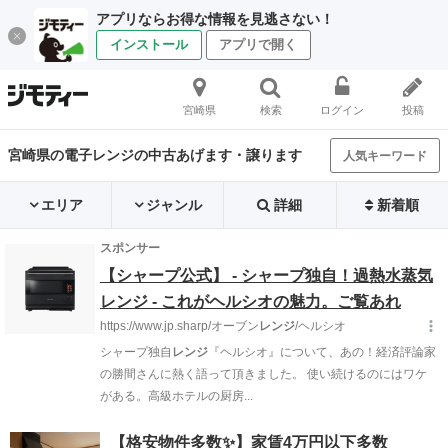
アプリならお得な情報を見逃さない！
インストール
アプリで開く
宮崎県
検索
ログイン
投稿
宮崎県の電子レンジの中古あげます・譲ります
人気キーワード
エリア
ジャンル
詳細
新着順
【格安物件多数✨】家賃4万円以下多数