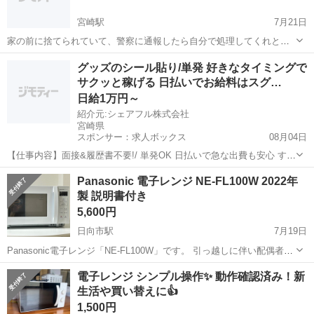
宮崎駅
7月21日
家の前に捨てられていて、警察に通報したら自分で処理してくれと言
われたものです。 使用できるかどうか等わからないのでジャンク扱い
宮崎
宮崎市
宮崎駅
キッチン家電
ジャンク
グッズのシール貼り/単発 好きなタイミングで
です。 部品取りなどで引き取ってくださる方などご連絡ください。
サクッと稼げる 日払いでお給料はスグ…
日給1万円～
紹介元:シェアフル株式会社
宮崎県
スポンサー：求人ボックス
08月04日
【仕事内容】面接&履歴書不要!/ 単発OK 日払いで急な出費も安心 すぐ
働けて、お給料もスグGET! お仕事内容の一例 ・アパレル商品の梱包
アルバイト・パート
Panasonic 電子レンジ NE-FL100W 2022年
・おもちゃのラベル貼り ・グッズの仕分け ・お菓子のシール貼り ・
製 説明書付き
コスメの検品 …etc...
5,600円
日向市駅
7月19日
Panasonic電子レンジ「NE-FL100W」です。 引っ越しに伴い配偶者の
電子レンジを使用することになりましたので、本製品を出品いたしま
宮崎
日向市
日向市駅
キッチン家電
電子レンジ シンプル操作✨ 動作確認済み！新
す。 【使用期間】 使用期間は約4年です。 2022年製と比較的新しく、
生活や買い替えに👍
これから...
1,500円