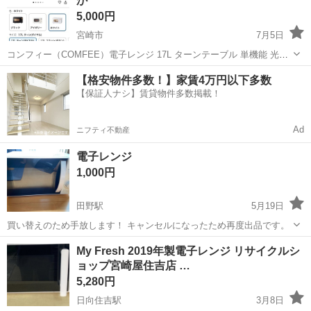
か
5,000円
宮崎市
7月5日
コンフィー（COMFEE）電子レンジ 17L ターンテーブル 単機能 光る
ダイヤル式 全国対応【メーカー保証2年】簡単操作 一人暮らし/家庭
宮崎
宮崎市
キッチン家電
COMFEE
【格安物件多数！】家賃4万円以下多数
向/お年寄り CF-AM202-WH ホワイト ヘルツフリー Amazonで840...
【保証人ナシ】賃貸物件多数掲載！
Ad
ニフティ不動産
電子レンジ
1,000円
田野駅
5月19日
買い替えのため手放します！ キャンセルになったため再度出品です。
宮崎
宮崎市
田野駅
キッチン家電
買い替え
My Fresh 2019年製電子レンジ リサイクルシ
ョップ宮崎屋住吉店 …
5,280円
日向住吉駅
3月8日