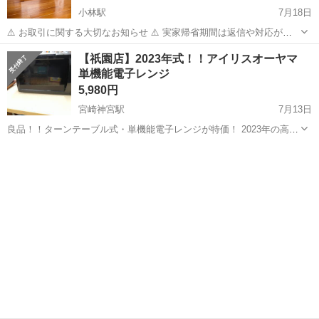
小林駅
7月18日
⚠️ お取引に関する大切なお知らせ ⚠️ 実家帰省期間は返信や対応が遅
くなります🐢 💎次回帰省期間 8月5日 〜 8月19日 ＼ 操作が簡単！シン
宮崎
小林市
小林駅
キッチン家電
【祇園店】2023年式！！アイリスオーヤマ
プルで使いやすい電子レンジです✨ ／ 直感的に使えるダイヤル式。
単機能電子レンジ
温...
5,980円
宮崎神宮駅
7月13日
良品！！ターンテーブル式・単機能電子レンジが特価！ 2023年の高年
式！ボタンひとつで扱いやすいモデルなので職場などにもオススメで
宮崎
宮崎市
宮崎神宮駅
キッチン家電
す◎ ・メーカー：アイリスオーヤマ ・型番 ：PMB-T178 ・製造
年 ：2023年式 ...