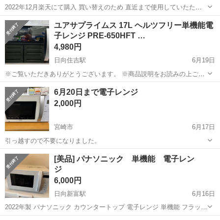
2022年12月楽天にて購入 買い替えのため 直近まで使用していたため
機能に不具合等はありませんが 中古品のため、使用感がございます。
宮崎
都城市
五十市駅
キッチン家電
ユアサプライムス 17L ヘルツフリー単機能電
十分にご検討の上お取引のほどよろしくお願いいたします。 気になる
子レンジ PRE-650HFT …
点がありましたらご質問く...
4,980円
日向住吉駅
6月19日
※ご覧いただきありがとうございます。 ※商品説明をお読みの上ご納
得の上でご購入お願い致します 。 こちらの商品は住吉店にございま
宮崎
宮崎市
日向住吉駅
キッチン家電
HFT
6月20日まで電子レンジ
す。 商品名：ユアサプライムス 17L ヘルツフリー単機能電子レンジ
2,000円
PRE-650HF...
宮崎市
6月17日
引っ越すので不要になりました。
宮崎
宮崎市
キッチン家電
[美品] パナソニック 単機能 電子レン
ジ
6,000円
日向新富駅
6月16日
2022年製 パナソニック カウンタートップ 電子レンジ 単機能 フラット
テーブル 22L スピードあたため ヘルツフリー ホワイト NE-FL100-W