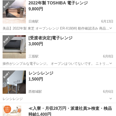
宮崎
西都市
日向新富駅
キッチン家電
2022年製 TOSHIBA 電子レンジ
Panasonic製の単機能フラット電子レンジ、NE-FL100-...
9,800円
日南駅
6月13日
美品】2022年製 東芝 オーブンレンジ ER-X18(W) 動作確認済み 商品説
明 東芝 オーブンレンジ ER-X18(W) の出品です。 2022年製 動作確認
宮崎
日南市
日南駅
キッチン家電
[受渡者決定]電子レンジ
済みです。 あたため・オーブン機能とも問題なく使用で...
3,000円
三股駅
6月8日
操作がシンプルな電子レンジ。 オーブンはついてないです。 ニトリで
3年前に購入しました。 現在オーブンレンジを使っているので、使用
宮崎
北諸県郡
三股駅
キッチン家電
オーブン
レンシレンジ
しなくなりました。 まだ使用できます。
1,500円
西都城駅
6月6日
レンシレンジ
宮崎
都城市
西都城駅
キッチン家電
レンシレンジ
≪入寮・月収28万円・派遣社員≫検査・検品
時給1,400円