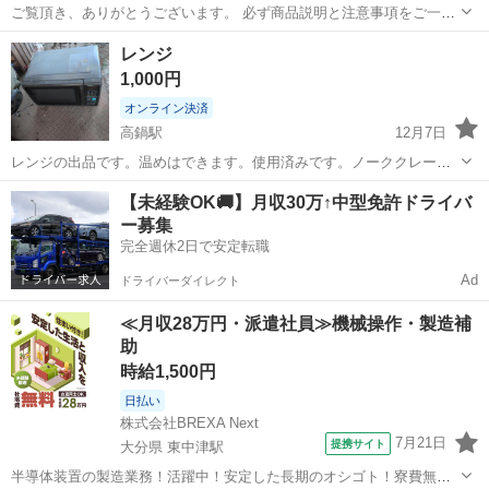
ご覧頂き、ありがとうございます。 必ず商品説明と注意事項をご一読
ください。 商品説明と注意事項にご納得頂けましたら、ご購入をお願
宮崎
宮崎市
日向住吉駅
キッチン家電
専門
レンジ
い致します。 こちらの商品は【住吉店】にございます。 ーーーーーー
1,000円
ーーー 【...
オンライン決済
高鍋駅
12月7日
レンジの出品です。温めはできます。使用済みです。ノーククレーム
でお願いします。
宮崎
児湯郡
高鍋駅
キッチン家電
レンジ
【未経験OK🚚】月収30万↑中型免許ドライバ
ー募集
完全週休2日で安定転職
Ad
ドライバーダイレクト
≪月収28万円・派遣社員≫機械操作・製造補
助
時給1,500円
日払い
株式会社BREXA Next
7月21日
提携サイト
大分県 東中津駅
半導体装置の製造業務！活躍中！安定した長期のオシゴト！寮費無料