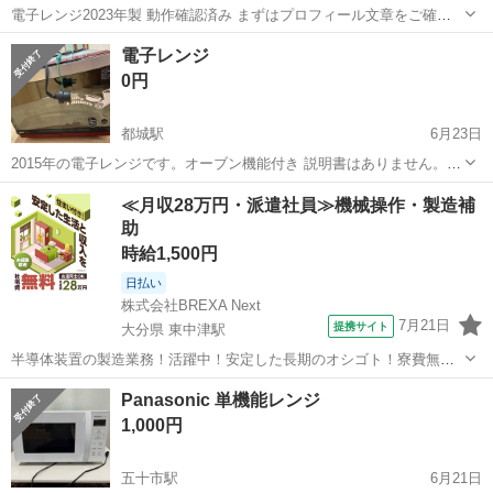
電子レンジ2023年製 動作確認済み まずはプロフィール文章をご確認
下さい。 引き取りに来ていただいても構いません。 配送の場合は、別
宮崎
宮崎市
宮崎駅
キッチン家電
都合
電子レンジ
途宮崎市内なら3000円〜、それ以外であれば5000円〜要相談で頂けれ
0円
ばお届け致しま...
都城駅
6月23日
2015年の電子レンジです。オーブン機能付き 説明書はありません。オ
ーブン、レンジともに問題なく使えますが、子供が中でプラスチック
宮崎
都城市
都城駅
キッチン家電
≪月収28万円・派遣社員≫機械操作・製造補
を焦げさせてからは、中から異臭がします。拭き掃除はしましたが落
助
ちないので、欲しい方がいたらゆ...
時給1,500円
日払い
株式会社BREXA Next
7月21日
提携サイト
大分県 東中津駅
半導体装置の製造業務！活躍中！安定した長期のオシゴト！寮費無料
★赴任旅費会社負担◎20代～40代の男性活躍中★未経験活躍中！高時
大分
中津市
東中津駅
その他
Panasonic 単機能レンジ
給1,500円！《大分県中津市》 人気の工場のお仕事 ◇半導体装置内部
1,000円
のシート製造◇ ＊クリー...
五十市駅
6月21日