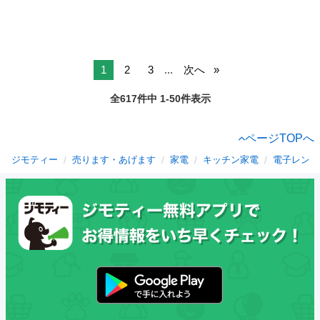
1
2
3
...
次へ
全617件中 1-50件表示
ページTOPへ
ジモティー
売ります・あげます
家電
キッチン家電
電子レンジ