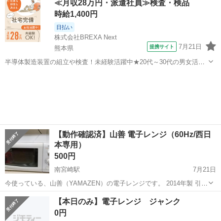
≪月収28万円・派遣社員≫検査・検品
時給1,400円
日払い
株式会社BREXA Next
7月21日
提携サイト
熊本県
半導体製造装置の組立や検査！未経験活躍中★20代～30代の男女活躍
中★ワンルーム寮完備！赴任旅費会社負担！マイカー通勤OK！無料駐
熊本
その他
車場あり！正社員登用あり！《熊本県菊池郡大津町》 人気の工場のお
仕事 ◇半導体製造装置の組立...
【動作確認済】山善 電子レンジ（60Hz/西日
本専用）
500円
南宮崎駅
7月21日
今使っている、山善（YAMAZEN）の電子レンジです。 2014年製 引越
先と周波数が合わないため、不要になりましたのでお譲りします。 ​
宮崎
宮崎市
南宮崎駅
キッチン家電
【本日のみ】電子レンジ ジャンク
【お渡し条件】 ​※60Hz（西日本）専用です。 ※ノークレーム・ノー
0円
リターンでお願...