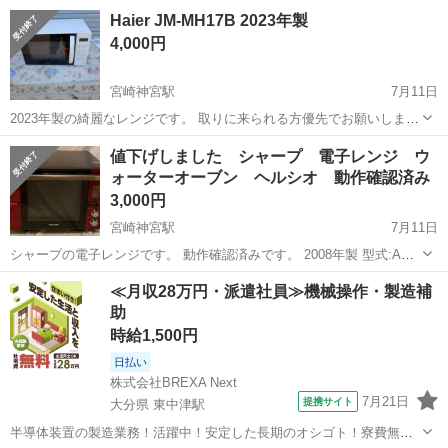
Haier JM-MH17B 2023年製
4,000円
宮崎神宮駅
7月11日
2023年製の綺麗なレンジです。 取りに来られる方優先でお願いしま
す。
宮崎
宮崎市
宮崎神宮駅
キッチン家電
値下げしました シャープ 電子レンジ ウ
ォーターオーブン ヘルシオ 動作確認済み
3,000円
宮崎神宮駅
7月11日
シャープの電子レンジです。 動作確認済みです。 2008年製 型式:AX-
2000-R 全面したのつゆ受け部分のプラスチックのパーツが欠品です。
宮崎
宮崎市
宮崎神宮駅
キッチン家電
≪月収28万円・派遣社員≫機械操作・製造補
庫内にさびもありますが、汚れの付着はひどくはありません。 いかが
助
で...
時給1,500円
日払い
株式会社BREXA Next
7月21日
提携サイト
大分県 東中津駅
半導体装置の製造業務！活躍中！安定した長期のオシゴト！寮費無料