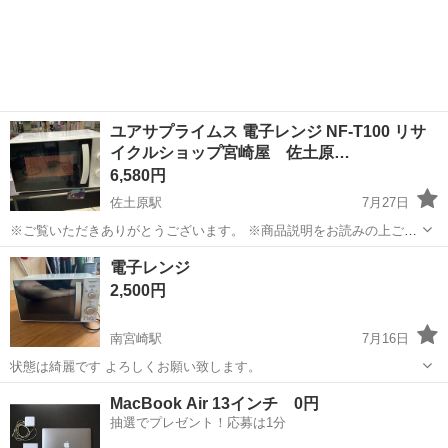
ユアサプライムス 電子レンジ NF-T100 リサ
イクルショップ宮崎屋 佐土原…
6,580円
佐土原駅
7月27日
※ご覧いただきありがとうございます。 ※商品説明をお読みの上ご納
得の上でご購入お願い致します。 商品名：ユアサプライムス 電子レン
宮崎
宮崎市
佐土原駅
キッチン家電
場所
電子レンジ
ジ NF-T100 状態： 中古 ※現物ご確認の上ご判断ください。 ※お
2,500円
値下げはご...
南宮崎駅
7月16日
状態は綺麗です よろしくお願い致します。
宮崎
宮崎市
南宮崎駅
キッチン家電
MacBook Air 13インチ 0円
抽選でプレゼント！応募は1分