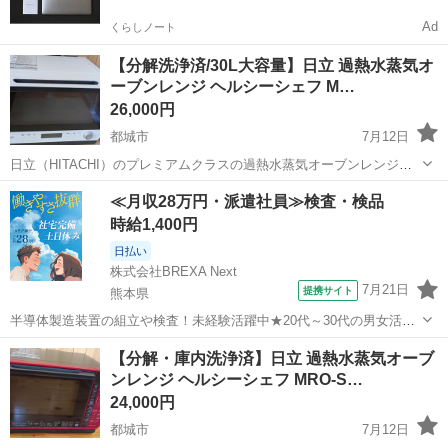
Ad
くらしノート
【分解洗浄済/30L大容量】日立 過熱水蒸気オ
ーブンレンジ ヘルシーシェフ M…
26,000円
都城市
7月12日
日立（HITACHI）のプレミアムクラスの過熱水蒸気オーブンレンジ
「ヘルシーシェフ MRO-W1X」です。 家電メーカーの専門工場にて、
宮崎
都城市
キッチン家電
MRO
≪月収28万円・派遣社員≫検査・検品
内部パーツや庫内まで徹底的に高圧洗浄・除菌された「再生品家電」
時給1,400円
となります。 中古の電...
日払い
株式会社BREXA Next
7月21日
提携サイト
熊本県
半導体製造装置の組立や検査！未経験活躍中★20代～30代の男女活躍
中★ワンルーム寮完備！赴任旅費会社負担！マイカー通勤OK！無料駐
熊本
その他
【分解・庫内洗浄済】日立 過熱水蒸気オーブ
車場あり！正社員登用あり！《熊本県菊池郡大津町》 人気の工場のお
ンレンジ ヘルシーシェフ MRO-S…
仕事 ◇半導体製造装置の組立...
24,000円
都城市
7月12日