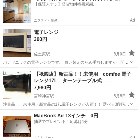
【保証人ナシ】賃貸物件多数掲載！
Ad
ニフティ不動産
電子レンジ
300円
佐土原駅
8月9日
パナソニックの電子レンジです。 買い替えのため手放しますが、問題
なく使えます。 ※写真の通り使用感はありますのでご承知おきくださ
宮崎
宮崎市
佐土原駅
キッチン家電
パナソニック
【祇園店】新古品！！未使用 comfee 電子
い。 メーカー・型番: パナソニック NE-ST615 発売年: 2014年製 庫内
レンジ17L ターンテーブル式 …
容量:...
7,980円
宮崎神宮駅
8月8日
注目品！！未使用・新古品の17L電子レンジが入荷！！ 選べる3段階出
力、扱いやすいターンテーブル式！ 一人暮らしの方や、会社用備品な
宮崎
宮崎市
宮崎神宮駅
キッチン家電
MacBook Air 13インチ 0円
どにオススメなサイズ感です◎ ・メーカー：comfee ・型番 ：CF-
抽選でプレゼント！応募は1分
EM201 ・...
Ad
くらしノート