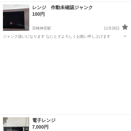
★赴任旅費会社負担◎20代～40代の男性活躍中★未経験活躍中！高時
大分
中津市
東中津駅
その他
レンジ 作動未確認ジャンク
給1,500円！《大分県中津市》 人気の工場のお仕事 ◇半導体装置内部
100円
のシート製造◇ ＊クリー...
宮崎神宮駅
11月26日
ジャンク扱いになります なにとぞよろしくお願い申し上げます
宮崎
宮崎市
宮崎神宮駅
キッチン家電
ジャンク
電子レンジ
7,000円