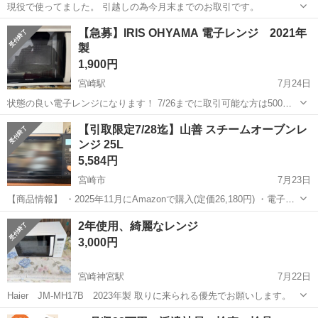
現役で使ってました。 引越しの為今月末までのお取引です。
宮崎
宮崎市
南宮崎駅
キッチン家電
【急募】IRIS OHYAMA 電子レンジ 2021年
製
1,900円
宮崎駅
7月24日
状態の良い電子レンジになります！ 7/26までに取引可能な方は500円
引きします！
宮崎
宮崎市
宮崎駅
キッチン家電
【引取限定7/28迄】山善 スチームオーブンレ
ンジ 25L
5,584円
宮崎市
7月23日
【商品情報】 ・2025年11月にAmazonで購入(定価26,180円) ・電子レ
ンジ、オーブン、グリル、スチームの4役をこなす25Lフラットタイプ
宮崎
宮崎市
キッチン家電
スチームオーブン
2年使用、綺麗なレンジ
・庫内フラット構造でターンテーブルなし、お手入れも簡単 ・自動メ
3,000円
ニュー1...
宮崎神宮駅
7月22日
Haier JM-MH17B 2023年製 取りに来られる優先でお願いします。
宮崎
宮崎市
宮崎神宮駅
キッチン家電