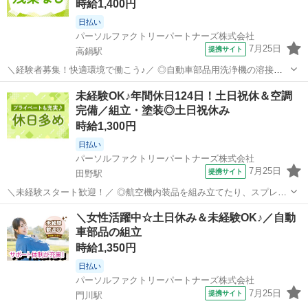
時給1,400円
日払い
パーソルファクトリーパートナーズ株式会社
7月25日
提携サイト
高鍋駅
＼経験者募集！快適環境で働こう♪／ ◎自動車部品用洗浄機の溶接や
塗装の加工業務をお任せします！ ◎空調完備の職場で快適♪重いもの
宮崎
西都市
高鍋駅
工場
未経験OK♪年間休日124日！土日祝休＆空調
はクレーンや台車を使用します！ ◎アーク溶接作業経験者のみの募
完備／組立・塗装◎土日祝休み
集！溶接資格を活かして働けます☆ ...
時給1,300円
日払い
パーソルファクトリーパートナーズ株式会社
7月25日
提携サイト
田野駅
＼未経験スタート歓迎！／ ◎航空機内装品を組み立てたり、スプレー
塗装を行うお仕事です。 ◎片手で持てる軽量部品を扱うので、身体へ
宮崎
宮崎市
田野駅
工場
＼女性活躍中☆土日休み＆未経験OK♪／自動
の負担は少なめ♪ ◎約3ヶ月間の教育期間あり！派遣先社員が丁寧にし
車部品の組立
っかり指導します。 ◎土日祝休...
時給1,350円
日払い
パーソルファクトリーパートナーズ株式会社
7月25日
提携サイト
門川駅