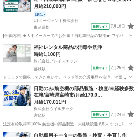
堂…
月給210,000円
日払い
UTエージェント株式会社
7月18日
提携サイト
東諸県郡
[仕事内容] ★大手メーカーでのお仕事！自動車部品の製造★ ワイパー
やパワーウインドウなどを動かすためのモーター部品を製造していま
宮崎
東諸県郡
工場
福祉レンタル商品の消毒や洗浄
す！ 未経験歓迎！丁寧に教えてもらえるので安心です♪ ＜具体的に
時給1,100円
は…＞ 下記いずれかの工程...
株式会社プレイスエッジ
7月25日
提携サイト
都城駅
トラックで回収してきた車いす、ベッド等の介護用品を洗浄、消毒し
たりする仕事になります。 ・福祉レンタル商品(ベッド、車いす等)の
宮崎
都城市
都城駅
工場
日勤のみ/航空機の部品製造・検査/未経験多数
消毒、洗浄 ・出荷のための梱包作業 ・入出荷伝票発行・管理 ☆慣れ
在籍/宮崎県宮崎市/月給170,0…
るまで丁寧に教えていただけ...
月給170,011円
株式会社ウイルテック
7月24日
提携サイト
宮崎駅
法定有給取得率100% 航空機の部品製造・未経験歓迎 8月末までに15
名採用予定（入社日相談可） 【仕事内容】 日勤のみ×土日祝休みで
宮崎
宮崎市
宮崎駅
工場
自動車用モーターの製造・検査・手直し作
『年間休日129日』 製造未経験入社が8割の職場です。 丁寧な教育・