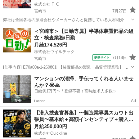
株式会社 F･C
宮崎市
7月27日
弊社は全国各地の派遣会社やメーカーさんと提携している人材紹介会
社です。 【宮崎県外で住み込み希望の方向けの求人です。】 ・寮に入
宮崎
宮崎市
工場
無料
＜宮崎市＞【日勤専属】半導体装置部品の組
って1人暮らしがしたい！ ・今の職場より条件の良いところに移りた
立・検査業務/日勤
い ・寮費を抑え...
月給174,526円
株式会社ウイルテック
7月18日
提携サイト
宮崎市
[仕事内容] E70a00a-1-260801i 【装置部品の製造・品質管理業務】 導
体製造装置の部品製造に関わる、検査・洗浄・組立・測定・品質管理
宮崎
宮崎市
工場
マンションの清掃、手伝ってくれる人いませ
業務をお任せします。 安全教育もばっちり！フォロー体制が整った環
んか？😭🙏
境なので、...
日給例1万円〜 / 登録不要！高時給求人多数✨
Ad
Lacotto
【潜入捜査官募集】〜製造業専属スカウト出
張員〜基本給＋高額インセンティブ＋潜入…
月給350,000円
株式会社Quickline