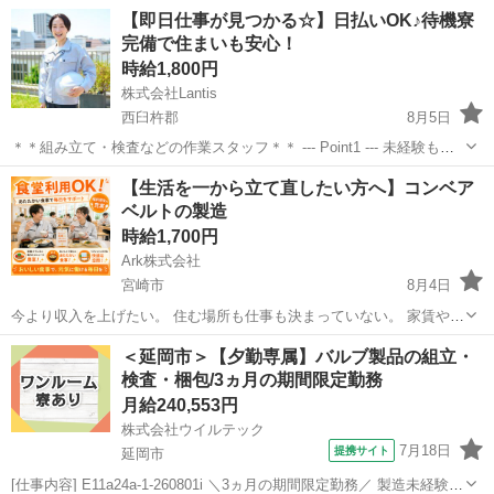
【即日仕事が見つかる☆】日払いOK♪待機寮
完備で住まいも安心！
時給1,800円
株式会社Lantis
西臼杵郡
8月5日
＊＊組み立て・検査などの作業スタッフ＊＊ --- Point1 --- 未経験も就
業OK！ 工場未経験でもご安心ください！！ 先輩スタッフがイチから
宮崎
西臼杵郡
工場
スタッフ
【生活を一から立て直したい方へ】コンベア
丁寧にサポート！ 未経験からスタートした方も多数活躍しています
ベルトの製造
☆...
時給1,700円
Ark株式会社
宮崎市
8月4日
今より収入を上げたい。 住む場所も仕事も決まっていない。 家賃や借
入れの支払いを続けながら、少しずつ生活を整えたい。 そんな方に向
宮崎
宮崎市
工場
個室
＜延岡市＞【夕勤専属】バルブ製品の組立・
けた、寮付き・高時給の製造求人です。 現在の状況を責めることはあ
検査・梱包/3ヵ月の期間限定勤務
りません。利用...
月給240,553円
株式会社ウイルテック
7月18日
提携サイト
延岡市
[仕事内容] E11a24a-1-260801i ＼3ヵ月の期間限定勤務／ 製造未経験も