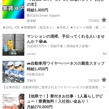
の市】
...
時給1,400円
株式会社Smart Support
真幸駅
7月28日
★日払いOK ★寮費無料（規定あり） ★高収入 ★スピード就業（最短
翌日） ■ お仕事例 ・半導体部品のマシンオペレーター ・自動車の組
宮崎
えびの市
真幸駅
工場
スタッフ
マンションの清掃、手伝ってくれる人いませ
立や部品の加工 ・電子部品の検査 ・化粧品の梱包や仕分け ...
んか？😭🙏
日給例1万円〜 / 登録不要！高時給求人多数✨
Ad
Lacotto
🚗自動車用ワイヤーハーネスの製造スタッフ
時給1,450円
Ark株式会社
宮崎市
7月28日
【仕事内容】 自動車内部に使用されるワイヤーハーネスの製造業務で
す。 ・電線のカット加工 ・端子の圧着作業 ・配線の束ね作業 ・配線
宮崎
宮崎市
工場
ワイヤーハーネス
【他県で！】寮付きお仕事・1人暮らしデビ
ユニットの組立 ・完成品の導通検査 ・梱包、出荷準備 ライン作業が
ュー！寮費無料！入社祝い金あり！
中心で...
月給270,000円