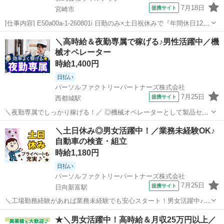
7月18日
提携サイト
宮崎市
[仕事内容] E50a00a-1-260801i 日勤のみ×土日祝休みで『年間休日129
日』 製造未経験入社が8割の職場です。 丁寧な教育・研修体制で製造
宮崎
宮崎市
工場
＼高時給＆夜勤専属で稼げる♪男性活躍中／機
未経験の方も安心してスタートできます。 17:10終業だから子育て中...
械オペレーター
時給1,400円
日払い
パーソルファクトリーパートナーズ株式会社
7月25日
提携サイト
西都城駅
＼夜勤専属でしっかり稼げる！／ ◎機械オペレーターとして製品セッ
トや部材補充、検査業務を行います！ ◎15kg前後の重量物を取り扱い
宮崎
都城市
西都城駅
工場
＼土日休み◎男女活躍中！／業務未経験OK♪
ますが、無理なく作業しやすい環境が整備されています。 ◎未経験の
自動車の検査・組立
方も歓迎！仕事に慣れるまでは...
時給1,180円
日払い
パーソルファクトリーパートナーズ株式会社
7月25日
提携サイト
日向新富駅
＼工場勤務経験があれば業務未経験でも安心スタート！男女活躍中♪／
◎自動車部品の外観検査や外装パーツの組立作業をお任せします。 ◎
宮崎
児湯郡
日向新富駅
工場
★＼男女活躍中！高時給＆月収25万円以上／
重量物の取り扱いなし！快適な空調環境で集中できる職場です。 ◎丁