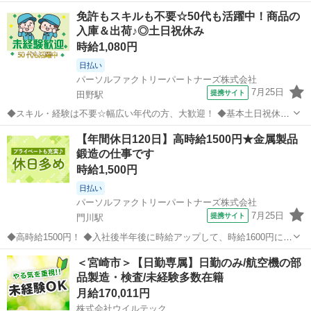
免許もスキルも不要☆50代も活躍中！商品の
入庫＆出荷♪◎土日祝休み
時給1,080円
日払い
パーソルファクトリーパートナーズ株式会社
7月25日
提携サイト
田野駅
◆スキル・経験は不要☆幅広い年代の方、大歓迎！ ◆基本土日祝休み
×残業も少なめ◎働きやすい環境！ ◆マイカー通勤OK！無料駐車場完
宮崎
宮崎市
田野駅
工場
【年間休日120日】高時給1500円★金属製品
備♪ ケーキやクッキーなどのお菓子をかわいく彩るチョコレートペン
鍛造の仕事です
や 手作りお菓子の材料をつく...
時給1,500円
日払い
パーソルファクトリーパートナーズ株式会社
7月25日
提携サイト
門川駅
◆高時給1500円！ ◆入社後半年後に時給アップして、時給1600円にな
ります！ ◆残業の無い仕事で、プライベートなど空き時間を十分にと
宮崎
門川駅
工場
＜宮崎市＞【日勤専属】日勤のみ/航空機の部
れます！ ◆年間休日120日と一般より多めの休日で、プライベートを
品製造・検査/未経験多数在籍
充実させることができま...
月給170,011円
株式会社ウイルテック