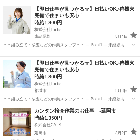
大歓迎の軽作業！ 空調設備が整っていて、作業環境カイテキです。 ※
宮崎
延岡市
工場
【即日仕事が見つかる☆】日払いOK♪待機寮
生産状況によって延長の可能性あり ーーーーーーーーーー 【製品の
完備で住まいも安心！
製...
時給1,800円
株式会社Lantis
東諸県郡
8月4日
＊＊組み立て・検査などの作業スタッフ＊＊ --- Point1 --- 未経験も就
業OK！ 工場未経験でもご安心ください！！ 先輩スタッフがイチから
宮崎
東諸県郡
工場
スタッフ
丁寧にサポート！ 未経験からスタートした方も多数活躍しています
【即日仕事が見つかる☆】日払いOK♪待機寮
☆...
完備で住まいも安心！
時給1,800円
株式会社Lantis
都城市
8月3日
＊＊組み立て・検査などの作業スタッフ＊＊ --- Point1 --- 未経験も就
業OK！ 工場未経験でもご安心ください！！ 先輩スタッフがイチから
宮崎
都城市
工場
スタッフ
カンタン検査作業のお仕事！-延岡市
丁寧にサポート！ 未経験からスタートした方も多数活躍しています
時給1,350円
☆...
株式会社CATS
延岡市
8月2日