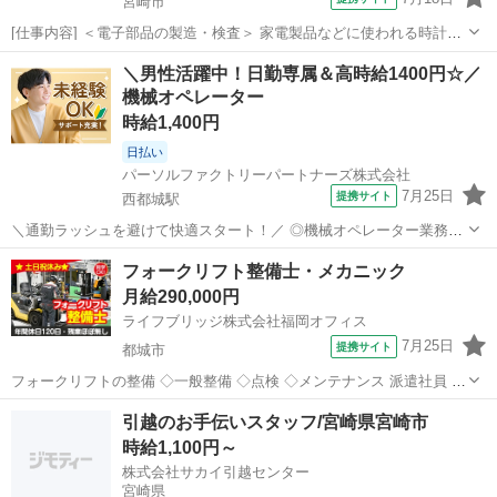
宮崎市
[仕事内容] ＜電子部品の製造・検査＞ 家電製品などに使われる時計や
タイマーに使われる電子部品を製造しています。 主に製造のマシンオ
宮崎
宮崎市
工場
＼男性活躍中！日勤専属＆高時給1400円☆／
ペレーション業務や検査業務の工程があります。 ◆具体的には◆ ・人
機械オペレーター
工水晶を用いた小型...
時給1,400円
日払い
パーソルファクトリーパートナーズ株式会社
7月25日
提携サイト
西都城駅
＼通勤ラッシュを避けて快適スタート！／ ◎機械オペレーター業務で
製品セットや部材補充・検査を行います。 ◎約15kgの重量物も取扱あ
宮崎
都城市
西都城駅
工場
フォークリフト整備士・メカニック
り。状況に応じて無理なく作業できる環境です。 ◎製造業経験者は経
月給290,000円
験が活かせる☆未経験からでも...
ライフブリッジ株式会社福岡オフィス
7月25日
提携サイト
都城市
フォークリフトの整備 ◇一般整備 ◇点検 ◇メンテナンス 派遣社員 ・
健康保険 ・厚生年金 ・雇用保険 ・労災保険 ・昇給あり ・制服貸与あ
宮崎
都城市
工場
引越のお手伝いスタッフ/宮崎県宮崎市
り ・工具貸出あり □ 自動車整備士資格3級以上必須 □ 自動車整備経験
時給1,100円～
1年...
株式会社サカイ引越センター
宮崎県