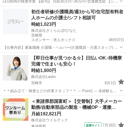
LED照明の検査作業 【給与】 月給30万円~34万円+交通費支給 【シフ
ト】 週5日以上 1日8時間以上 自分に合った職場で働きたい方・今す
宮崎
延岡市
工場
時給
初任者研修/介護職員/週3から可/住宅型有料老
ぐにでも働きたい方! そんな方にオススメのお仕事です!...
人ホームの介護士/シフト相談可
時給1,023円
株式会社さくらんぼ/ひなた
宮崎県
スポンサー：求人ボックス
08月07日
【仕事内容】募集職種 介護職・ヘルパー(介護職員・介護スタッフ) パ
ート・アルバイト 仕事内容 身体介護、食事介助、入浴介助、排泄介
アルバイト・パート
【即日仕事が見つかる☆】日払いOK♪待機寮
助、生活援助、リネン交換、レク企画・運営 給与・手当 <給与> 時給
完備で住まいも安心！
1,023円 <手当> 交通費...
時給1,800円
株式会社Lantis
宮崎市
8月1日
＊＊組み立て・検査などの作業スタッフ＊＊ --- Point1 --- 未経験も就
業OK！ 工場未経験でもご安心ください！！ 先輩スタッフがイチから
宮崎
宮崎市
工場
スタッフ
＜東諸県郡国富町＞【交替制】大手メーカー
丁寧にサポート！ 未経験からスタートした方も多数活躍しています
勤務/自動車部品の製造・機械OP・運搬…
☆...
月給192,821円
株式会社ウイルテック
7月18日
提携サイト
東諸県郡