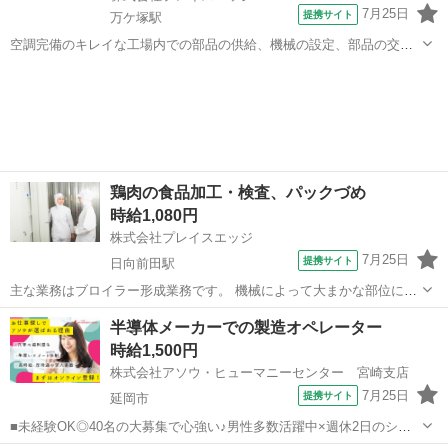
7月25日
提携サイト
万ケ塚駅
空調完備のキレイな工場内での部品の供給、機械の設定、部品の交換
など ◎簡単軽作業、力仕事なし！ ★モクモク系の軽作業ですので、未
宮崎
都城市
万ケ塚駅
工場
経験の方でも出来ます。 人と接するのが苦手な方でも、出来るものづ
くりのお仕事です♪ ★工場...
鶏肉の食品加工・検査、パックづめ
時給1,080円
株式会社プレイスエッジ
7月25日
提携サイト
日向前田駅
主な業務はブロイラー形成業務です。 機械によって大まかな部位に分
けられた後、細かい部位は包丁を使用し肉の形成作業を行います。 検
宮崎
小林市
日向前田駅
工場
半導体メーカーでの製造オペレーター
査業務は目視及び機械を使用し、異物混入していないか確認します。
時給1,500円
パック詰め作業もあります。 機械...
株式会社アソウ・ヒューマニーセンター 宮崎支店
7月25日
提携サイト
延岡市
■未経験OK◎40名の大募集で心強い♪男性多数活躍中×週休2日のシフ
ト制×1日7時間■時給1500円×夜勤時は時給UPでしっかり稼げる！◎大