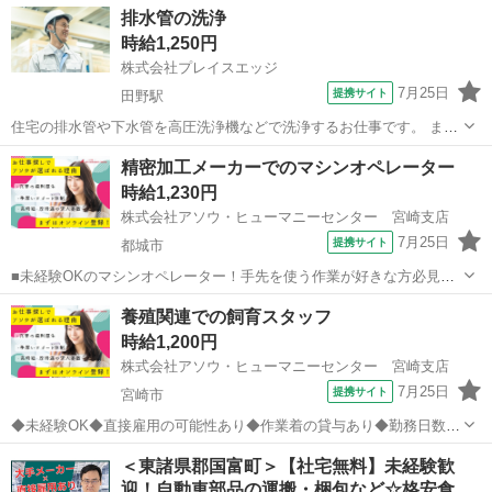
宮崎
宮崎市
工場
排水管の洗浄
にもオススメ●車通勤OK！便利な無料駐車場あり。食堂がありランチ
時給1,250円
タイムもゆっくり過ごせます●部...
株式会社プレイスエッジ
7月25日
提携サイト
田野駅
住宅の排水管や下水管を高圧洗浄機などで洗浄するお仕事です。 まず
は先輩スタッフと一緒に現場へ同行し、簡単な補助作業からスタート
宮崎
宮崎市
田野駅
工場
精密加工メーカーでのマシンオペレーター
していただきます。 未経験の方でも安心して業務に取り組めるよう、
時給1,230円
基礎から丁寧にお教えします。 メ...
株式会社アソウ・ヒューマニーセンター 宮崎支店
7月25日
提携サイト
都城市
■未経験OKのマシンオペレーター！手先を使う作業が好きな方必見◎
直接雇用の可能性あり×長期安定を目指せます■夜勤＋残業ほどよくで
宮崎
都城市
工場
養殖関連での飼育スタッフ
効率よく安定収入◎複数名募集×同期と一緒にスタートできる安心環
時給1,200円
境！■車通勤OK＆無料駐車場完備で...
株式会社アソウ・ヒューマニーセンター 宮崎支店
7月25日
提携サイト
宮崎市
◆未経験OK◆直接雇用の可能性あり◆作業着の貸与あり◆勤務日数や
時間の調整可能！朝に強い方必見◎勤務日数や時間の調整可能！仕事
宮崎
宮崎市
工場
＜東諸県郡国富町＞【社宅無料】未経験歓
終わりが早いから毎日充実♪◆マイカー通勤に便利な無料駐車場完備で
迎！自動車部品の運搬・梱包など☆格安食
通勤ラクラク♪◆ウナギを扱うお仕事...