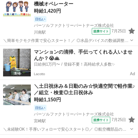
機械オペレーター
寧な指導とOJT体制で安心して...
時給1,420円
日払い
パーソルファクトリーパートナーズ株式会社
7月25日
提携サイト
川南駅
＼簡単モクモク作業で安心スタート！／ ◎水晶デバイスの数値調整や
検査装置の操作を行うお仕事です。 ◎重量物はなく、身体への負担が
宮崎
川南駅
工場
マンションの清掃、手伝ってくれる人いませ
少ない環境です♪ ◎未経験歓迎！作業教育やマニュアル完備で安心し
んか？😭🙏
て始められます。 ◎空調完備で快...
日給例1万円〜 / 登録不要！高時給求人多数✨
Ad
Lacotto
＼土日祝休み＆日勤のみ☆快適空間で軽作業♪
／組立・検査◎土日祝休み
時給1,150円
日払い
パーソルファクトリーパートナーズ株式会社
7月25日
提携サイト
宮崎駅
＼未経験OK！手厚いフォローで安心スタート◎／ ◎航空機部品の成
型・加工・検査をお任せします。 ◎炭素繊維強化プラスチックで軽量
宮崎
宮崎市
宮崎駅
工場