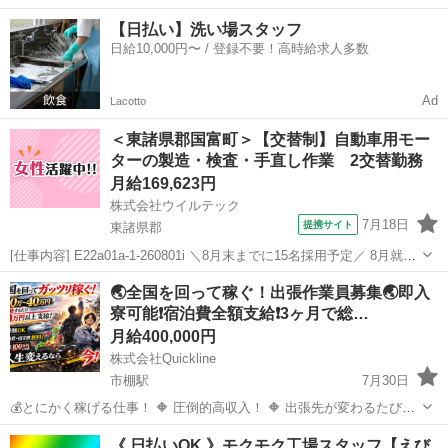
完全無料！ • 即日入寮OK！など ◇ 所持金ゼロでもスタートできる！
宮崎
西都市
工場
完全無料
【日払い】洗い場スタッフ
◇ • 食費・生活費のサポート • 移動費用...
日給10,000円〜 / 登録不要！高時給求人多数
Ad
Lacotto
＜東諸県郡国富町＞【交替制】自動車用モー
ターの製造・検査・手直し作業 2交替勤務
月給169,623円
株式会社ウイルテック
7月18日
提携サイト
東諸県郡
[仕事内容] E22a01a-1-260801i ＼8月末までに15名採用予定／ 8月就業
開始が難しい方も、入社日相談可能です。 メーカー直接雇用（正社
宮崎
東諸県郡
工場
🌏全国を回って稼ぐ！出張作業員募集🌏即入
員）への登用制度あり。 髪型・髪色自由であなたらしく働けます！ 20
寮可能❗️宿泊費全額支給❗️3ヶ月で総…
～...
月給400,000円
株式会社Quickline
市棚駅
7月30日
💰とにかく稼げる仕事！ 🔶 圧倒的高収入！ 🔶 出張先が変わるたび
【10万円以上】支給！ 🔶 宿泊費・交通費すべて会社負担！ 🔶 未経験
宮崎
宮崎市
市棚駅
工場
出張先
《 日払いOK 》モクモク工場スタッフ【えび
OK（8割が未経験スタート） 🔶 数ヶ月だけの短期もOK！ 🏭仕事内容