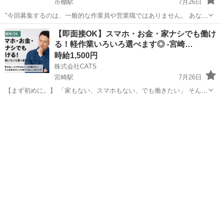
市棚駅
7月26日
"今回募集するのは、一般的な作業員や営業職ではありません。 あなた
のミッションは、全国の「自動車メーカー」や「半導体メーカー」の
宮崎
宮崎市
市棚駅
工場
スタッフ
【即面接OK】スマホ・お金・家ナシでも働け
製造現場に潜入就業し、当社に必要な人材を見つけ出してスカウトす
る！軽作業いろいろ選べます◎ -宮崎…
ることです！ 人材紹介のノウハ...
時給1,500円
株式会社CATS
宮崎駅
7月26日
【まず初めに。】 「家もない、スマホもない、でも働きたい」 そんな
あなたにこそ届いてほしい求人です。 ⸻ 【お仕事内容】 • 倉庫内
宮崎
宮崎市
宮崎駅
工場
ライン
ピッキング（商品を棚から取ってカゴへ） • 小物部品や医療機器の...