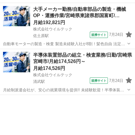
には…＞ ■調合 ■殺菌 ■充填 ■冷却 ■ラベル装着 ■画像検査 ■箱詰めの
宮崎
その他
工場
大手メーカー勤務/自動車部品の製造・機械
オペレーター ■タンクや配管の洗浄 など 配属先によって業務内容は
OP・運搬作業/宮崎県東諸県郡国富町/…
多岐に渡り...
月給192,821円
株式会社ウイルテック
7月24日
提携サイト
佐土原駅
自動車モーターの製造・検査 製造未経験入社が8割！髪色自由 法定有
給取得率１００％ 男女社員活躍中（20～40代） 【仕事内容】 8月末ま
宮崎
東諸県郡
佐土原駅
工場
半導体装置部品の組立・検査業務/日勤/宮崎県
でに15名採用予定 8月就業開始が難しい方も、入社日相談可能です。
宮崎市/月給174,526円～
メーカー直接雇...
月給174,526円
株式会社ウイルテック
7月24日
提携サイト
清武駅
月給制派遣会社が、安心の就業環境を提供!! 未経験歓迎！半導体装置
の部品製造・検査 年間休日127日/20代30代・男性活躍中 【仕事内容】
宮崎
宮崎市
清武駅
工場
【装置部品の製造・品質管理業務】 導体製造装置の部品製造に関わ
る、検査・洗浄・組...