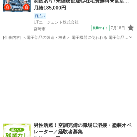
制度あり♪未経験歓迎◎社宅費無料★食堂…
も安心してスタートできます♪ ...
月給185,000円
日払い
UTエージェント株式会社
7月18日
提携サイト
宮崎市
[仕事内容] ＜電子部品の製造・検査＞ 電子機器に使われる 電子部品
（水晶デバイス製品）製造のお仕事！ ＜作業内容＞ ◆研磨装置のオペ
宮崎
宮崎市
工場
レーション ◆加工製造装置への投入・取り出し ◆検査 ⇒不良の有
無を顕微鏡で確認 ※...
男性活躍！空調完備の職場◎溶接・塗装オペ
レーター／経験者募集