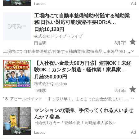
Ad
Lacotto
工場内にて自動車整備補助/付随する補助業
務!日払い対応可能!資格不要!DR:A…
日給10,120円
株式会社ドライブトライブ
田吉駅
8月7日
工場内にて自動車整備補助/付随する補助業務 取扱商品…車製品(車) 作
業場所…工場内 勤務時間…8:30～17:30 年齢層 …～35の方が活躍中
宮崎
宮崎市
田吉駅
工場
自動車
【入社祝い金最大90万円💰】短期OK！未経
☆面接は即日対応OK！☆ ◇定年60まで◇ ◇受動喫煙防止...
験OK！カンタン製造・軽作業！家具家…
月給350,000円
株式会社Quickline
市棚駅
8月5日
"🌟 アピールポイント 「手っ取り早く、まとまったお金が欲しい！」
「今の生活を抜け出して、すぐにでも新生活を始めたい！」 そんなあ
宮崎
宮崎市
市棚駅
工場
時給
マンションの清掃、手伝ってくれる人いませ
なたの願い、ここで叶えませんか？🤝✨ 全国2万件以上の圧倒的な求人
んか？😭🙏
数の中から、あ...
日給例1万円〜 / 登録不要！高時給求人多数✨
Ad
Lacotto