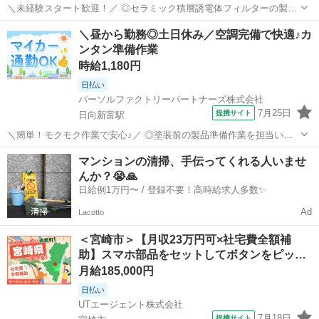
＼未経験スタート歓迎！／ ◎セラミック積層誘電体フィルターの製造
をお任せ！機械操作や製品のセットが中心です。 ◎重量物の取り扱い
宮崎
宮崎市
宮崎駅
工場
＼昼から勤務◎土日休み／空調完備で快適♪カ
はありません。身体への負担も少なめで安心☆ ◎充実した日勤研修で
ンタン準備作業
基本から丁寧に学べます！コツコツ...
時給1,180円
日払い
パーソルファクトリーパートナーズ株式会社
7月25日
提携サイト
日向新富駅
＼簡単！モクモク作業で安心♪／ ◎塗装前の製品準備作業を担当いた
だきます。製品ラックに引っかける軽作業が中心です。 ◎重量物の取
宮崎
児湯郡
日向新富駅
工場
マンションの清掃、手伝ってくれる人いませ
り扱いはなく、空調完備の快適な職場環境です！ ◎未経験の方も安心
んか？😭🙏
♪丁寧な指導でしっかりサポートし...
日給例1万円〜 / 登録不要！高時給求人多数✨
Ad
Lacotto
＜宮崎市＞【月収23万円可×社宅費全額補
助】スマホ部品をセットしてボタンをピッ…
月給185,000円
日払い
UTエージェント株式会社
7月18日
提携サイト