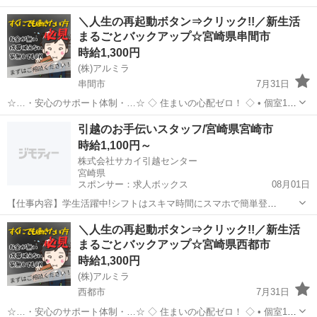
完全無料！ • 即日入寮OK！など ◇ 所持金ゼロでもスタートできる！
宮崎
宮崎市
工場
完全無料
＼人生の再起動ボタン⇒クリック!!／新生活
◇ • 食費・生活費のサポート • 移動費用...
まるごとバックアップ☆宮崎県串間市
時給1,300円
(株)アルミラ
串間市
7月31日
☆…・安心のサポート体制・…☆ ◇ 住まいの心配ゼロ！ ◇ • 個室1R
完全無料！ • 即日入寮OK！など ◇ 所持金ゼロでもスタートできる！
宮崎
串間市
工場
完全無料
引越のお手伝いスタッフ/宮崎県宮崎市
◇ • 食費・生活費のサポート • 移動費用...
時給1,100円～
株式会社サカイ引越センター
宮崎県
スポンサー：求人ボックス
08月01日
【仕事内容】
学生活躍中!シフトはスキマ時間にスマホで簡単登
録!PayPay払いも可能です 仕事内容 引越のアシスタント業務 荷造り
アルバイト・パート
＼人生の再起動ボタン⇒クリック!!／新生活
などの軽作業 荷物運び・搬出・搬入 …etc まずは先輩スタッフがフォ
まるごとバックアップ☆宮崎県西都市
ロ...
時給1,300円
(株)アルミラ
西都市
7月31日
☆…・安心のサポート体制・…☆ ◇ 住まいの心配ゼロ！ ◇ • 個室1R