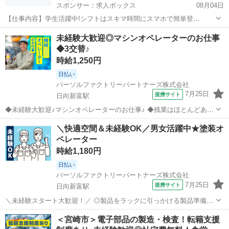
スポンサー：求人ボックス
08月04日
【仕事内容】
学生活躍中!シフトはスキマ時間にスマホで簡単登
録!PayPay払いも可能です 仕事内容 引越のアシスタント業務 荷造り
アルバイト・パート
未経験大歓迎◎マシンオペレーターのお仕事
などの軽作業 荷物運び・搬出・搬入 …etc まずは先輩スタッフがフォ
◆3交替♪
ロ...
時給1,250円
日払い
パーソルファクトリーパートナーズ株式会社
7月25日
提携サイト
日向新富駅
◆未経験大歓迎♪マシンオペレーターのお仕事♪ ◆残業はほとんどあり
ません☆ ◆正社員登用制度あり 半導体部品製造のマシンオペレーター
宮崎
児湯郡
日向新富駅
工場
＼快適空間＆未経験OK／男女活躍中★塗装オ
のお仕事です♪ 機械操作といってもマニュアル通りに操作していただ
ペレーター
くだけなので難しいことは一...
時給1,180円
日払い
パーソルファクトリーパートナーズ株式会社
7月25日
提携サイト
日向新富駅
＼未経験スタート大歓迎！／ ◎製品をラックに引っかける製品準備作
業が主なお仕事です。 ◎空調完備のクリーンルームで、身体に負担の
宮崎
児湯郡
日向新富駅
工場
＜宮崎市＞電子部品の製造・検査！転籍支援
少ない環境が整っています。 ◎丁寧なOJTがあるので、未経験の方で