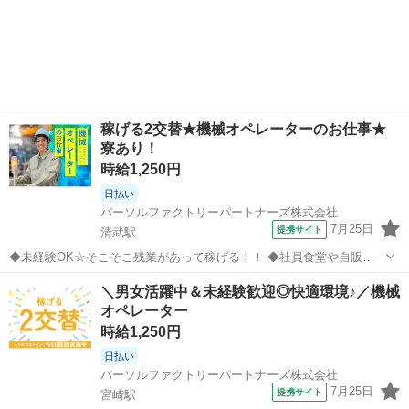
稼げる2交替★機械オペレーターのお仕事★
寮あり！
時給1,250円
日払い
パーソルファクトリーパートナーズ株式会社
7月25日
提携サイト
清武駅
◆未経験OK☆そこそこ残業があって稼げる！！ ◆社員食堂や自販機
もあり◎過ごしやすい環境です☆ ◆水道光熱費込みで寮費19300円の
宮崎
宮崎市
清武駅
工場
＼男女活躍中＆未経験歓迎◎快適環境♪／機械
寮あり！ 宮崎市清武町にある、 半導体部品メーカー工場内でのお仕事
オペレーター
です！ LSI/モジュー...
時給1,250円
日払い
パーソルファクトリーパートナーズ株式会社
7月25日
提携サイト
宮崎駅