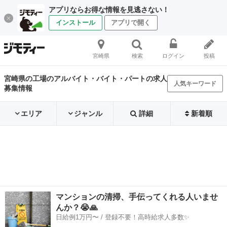
アプリならお得な情報を見逃さない！
インストール
アプリで開く
宮崎県
検索
ログイン
投稿
宮崎県の工場のアルバイト・バイト・パートの求人
人気キーワード
募集情報
エリア
ジャンル
詳細
新着順
マンションの清掃、手伝ってくれる人いませ
んか？😭🙏
日給例1万円〜 / 登録不要！高時給求人多数✨