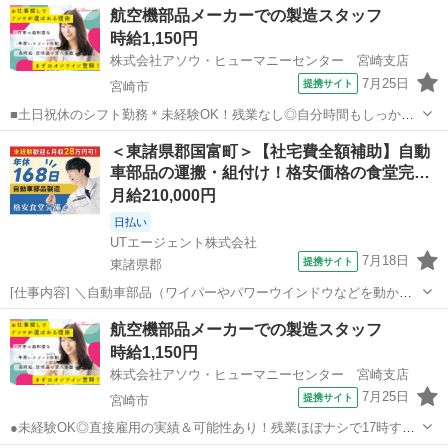
宮崎
延岡市
工場
航空機部品メーカーでの製造スタッフ
手グループで手に職つけられます♪■延岡駅より徒歩圏内！車通勤も
時給1,150円
OK×便利な無料駐車場...
株式会社アソウ・ヒューマニーセンター 宮崎支店
7月25日
提携サイト
宮崎市
■土日祝休のシフト勤務＊未経験OK！残業なし◎自分時間もしっかり
確保してリフレッシュ■モクモク＆コツコツ作業に没頭できる♪空調完
宮崎
宮崎市
工場
＜東諸県郡国富町＞【社宅費全額補助】自動
備で快適◎■作った部品が大空へ！製造や手作業でのモノづくりに興味
車部品の運搬・組付け！格安価格の食堂完…
がある方お待ちしてます♪ 【お...
月給210,000円
日払い
UTエージェント株式会社
7月18日
提携サイト
東諸県郡
[仕事内容] ＼自動車部品（ワイパーやパワーウインドウなどを動かす
ためのモーター）製造！／ ◆部品加工：プレス機や成型機を使った製
宮崎
東諸県郡
工場
航空機部品メーカーでの製造スタッフ
品加工 ◆手組ライン：細かい部品を手で組付け ◆半自動化ライン：機
時給1,150円
械での組付けの途中の手組作...
株式会社アソウ・ヒューマニーセンター 宮崎支店
7月25日
提携サイト
宮崎市
●未経験OK◎直接雇用の実績＆可能性あり！残業ほぼナシで17時すぎ
退社×土日祝休み×時短勤務も相談可。プライベートも大切にしたい方