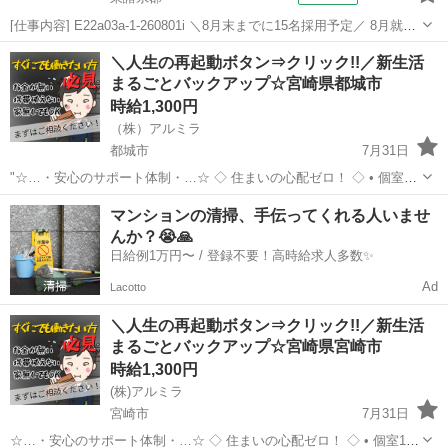
[仕事内容] E22a03a-1-260801i ＼8月末までに15名採用予定／ 8月就業
開始が難しい方も、入社日相談可能です。 メーカー直接雇用（正社
宮崎
東諸県郡
工場
＼人生の再起動ボタン⇒クリック!!／新生活
員）への登用制度あり。 髪型・髪色自由であなたらしく働けます！ 20
まるごとバックアップ☆宮崎県都城市
～...
時給1,300円
（株）アルミラ
都城市
7月31日
"☆…・安心のサポート体制・…☆ ◇ 住まいの心配ゼロ！ ◇ • 個室1R
完全無料！ • 即日入寮OK！など ◇ 所持金ゼロでもスタートできる！
宮崎
都城市
工場
完全無料
マンションの清掃、手伝ってくれる人いませ
◇ • 食費・生活費のサポート • 移動費...
んか？😭🙏
日給例1万円〜 / 登録不要！高時給求人多数✨
Ad
Lacotto
＼人生の再起動ボタン⇒クリック!!／新生活
まるごとバックアップ☆宮崎県宮崎市
時給1,300円
(株)アルミラ
宮崎市
7月31日
☆…・安心のサポート体制・…☆ ◇ 住まいの心配ゼロ！ ◇ • 個室1R