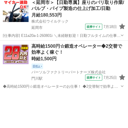
＜延岡市＞【日勤専属】座りのバリ取り作業/
な部品を扱います！身体への負担少なめ♪ ◎安定企業で長期勤務可
バルブ・パイプ製造の仕上げ加工/日勤
能！温度管理された快適な職場環境も...
月給180,553円
株式会社ウイルテック
7月18日
提携サイト
延岡市
[仕事内容] E11a20a-1-260801i ＼未経験歓迎！日勤フルタイムの仕事／
空調が効いた清潔でクリーンな空間でのお仕事です。 女性を中心に20
宮崎
延岡市
工場
高時給1500円☆鍛造オペレーター◆2交替で
～40代活躍中！ ーーーーーーーーーー 【加工済み品の仕上げ及び付...
効率よく稼ぐ！
時給1,500円
日払い
パーソルファクトリーパートナーズ株式会社
7月25日
提携サイト
門川駅
◆高時給1500円☆鍛造オペレーターのお仕事！ ◆2交替制で効率よく
稼げる♪ ◆4勤2休でメリハリつけて働ける♪ 門川町の工場にて金属製
宮崎
門川駅
工場
品の作成を行います♪ 主に熱した鉄を加工して製品を作ります ・専用
の機械を操作して、...