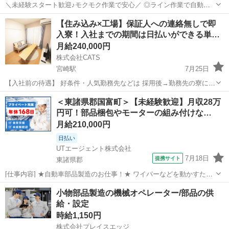
＼未経験スタート歓迎♪モクモク作業で安心／ ◎ライン作業で自動車
部品の組立や検査などを担当します。 ◎重量物の取り扱いもなく、身
宮崎
門川駅
工場
【住み込み×工場】保証人への連絡無しで即
体への負担も少なめ♪ ◎未経験の方でも安心！丁寧な作業指導・OJT
入寮！入社までの期間は日払いができる単…
が充実しています。 ◎空調完備...
月給240,000円
株式会社CATS
宮崎駅
7月25日
【入社前の待遇】 好条件・人気勤務先などは 採用後→勤務先の寮に入
るまでの間に、 【最短4日～10日】ほど日数がかかる場合がございま
宮崎
宮崎市
宮崎駅
工場
ライン
＜東諸県郡国富町＞【未経験歓迎】月収28万
す。 そのため、下記のような2つ工夫を行っております！ ①自社待機
円可！部品梱包やモーターの組み付けな…
寮の利用(家...
月給210,000円
日払い
UTエージェント株式会社
7月18日
提携サイト
東諸県郡
[仕事内容] ★自動車部品製造のお仕事！★ ワイパーなどを動かすため
のモーターの製造業務をお任せします！ 一人立ちできるまで丁寧な教
宮崎
東諸県郡
工場
小物部品製造の機械オペレーター/部品の供
育があり、安心して仕事が始められます♪ ＜具体的には＞ ◆製品の運
給・設定
搬 ◆梱包作業 ◆各種...
時給1,150円
株式会社プレイスエッジ