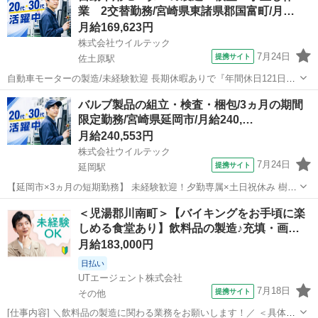
業 2交替勤務/宮崎県東諸県郡国富町/月…
研修体制で製造未経験...
月給169,623円
株式会社ウイルテック
7月24日
提携サイト
佐土原駅
自動車モーターの製造/未経験歓迎 長期休暇ありで『年間休日121日』
法定有給取得率100% 【仕事内容】 8月末までに15名採用予定 8月就業
宮崎
東諸県郡
佐土原駅
工場
バルブ製品の組立・検査・梱包/3ヵ月の期間
開始が難しい方も、入社日相談可能です。 メーカー直接雇用（正社
限定勤務/宮崎県延岡市/月給240,…
員）への登用制度...
月給240,553円
株式会社ウイルテック
7月24日
提携サイト
延岡駅
【延岡市×3ヵ月の短期勤務】 未経験歓迎！夕勤専属×土日祝休み 樹脂
製品の製造/20～40代活躍中 【仕事内容】 3ヵ月の期間限定勤務 製造
宮崎
延岡市
延岡駅
工場
＜児湯郡川南町＞【バイキングをお手頃に楽
未経験も大歓迎の軽作業！ 空調設備が整っていて、作業環境カイテキ
しめる食堂あり】飲料品の製造♪充填・画…
です。 ※生産状況...
月給183,000円
日払い
UTエージェント株式会社
7月18日
提携サイト
その他
[仕事内容] ＼飲料品の製造に関わる業務をお願いします！／ ＜具体的