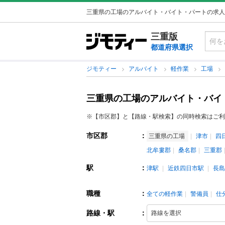
三重県の工場のアルバイト・バイト・パートの求人
三重版
都道府県選択
ジモティー
アルバイト
軽作業
工場
三重県の工場のアルバイト・バイ
※【市区郡】と【路線・駅検索】の同時検索はご利
市区郡
：
三重県の工場
津市
四
北牟婁郡
桑名郡
三重郡
駅
：
津駅
近鉄四日市駅
長島
職種
：
全ての軽作業
警備員
仕
路線・駅
：