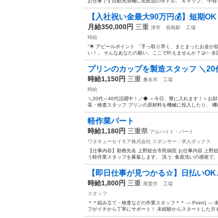
お仕事です自動充填機に化粧品のボトル、 キャップ、 中栓
【入社祝い金最大90万円💰】短期OK
月給350,000円
三重
津市
長島駅
工場
時給
"🌟 アピールポイント 「手っ取り早く、まとまったお金
い！」 そんなあなたの願い、ここで叶えませんか？🤝✨ 全
プリンのカップを製造スタッフ ＼20
時給1,150円
三重
桑名市
工場
時給
＼20代～40代活躍中！／◆ ＜今日、寮に入れます！＞お
装・検査スタッフ プリンの原材料を機械に投入したり、 機械
軽作業パート
時給1,180円
三重県
アルバイト・パート
ワタキューセイモア株式会社
スポンサー：求人ボックス
【仕事内容】勤務先名 上野総合市民病院 お仕事内容 上野
う軽作業スタッフを募集します。 洗う: 食器洗いの感覚で、器
【即日仕事が見つかる☆】日払いOK
時給1,800円
三重
尾鷲市
工場
スタッフ
＊＊組み立て・検査などの作業スタッフ＊＊ --- Point1 
フがイチから丁寧にサポート！ 未経験からスタートした方も