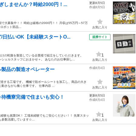
更新8月5日
ませんか？時給2000円！...
作成8月5日
大募集中！！ 時給は破格の2000円！！ 月収は55万円～57万
ボット部品...
お気に入り
日払いOK【未経験スタートO...
提携サイト
1
械向けの蛇腹を製造している企業様で組立をしていただきます。
シェルスタッフにおまかせ＋。 あなたのお仕事探し...
お気に入り
作成8月4日
ル製品の製造オペレーター
造する工場です。 機械で段ボールシートを加工し、商品の大き
きながら働く仕事です。 仕事内容 ...
お気に入り
更新8月5日
♪待機寮完備で住まいも安心！
作成8月4日
1
--- 未経験も就業OK！ 工場未経験でもご安心ください！！ 先輩スタッ
多数活躍しています☆...
お気に入り