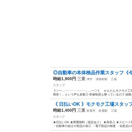
◎自動車の本体検品作業スタッフ《今
時給1,900円
三重
津市
津新町駅
工場
スタッフ
┣◇━…‥‥‥・‥‥‥……━◇┫ かんたんモクモク工場
簡単！」という声も多数◎ 研修制度も整っているので 経験が
《 日払いOK 》モクモク工場スタッ
時給1,400円
三重
鈴鹿市
鈴鹿駅
工場
スタッフ
★日払いOK ★寮費無料（規定あり） ★高収入 ★スピード
・自動車の組立や部品の加工 ・電子部品の検査 ・化粧品の梱包