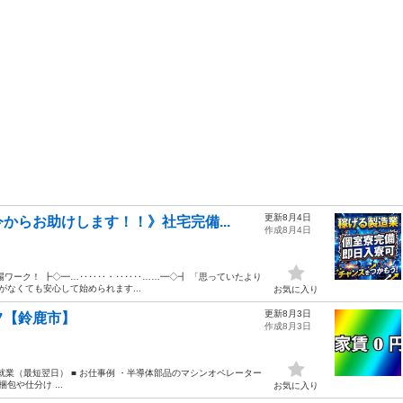
更新8月4日
からお助けします！！》社宅完備...
作成8月4日
ワーク！ ┣◇━…‥‥‥・‥‥‥……━◇┫ 「思っていたより
なくても安心して始められます...
お気に入り
更新8月3日
フ【鈴鹿市】
作成8月3日
就業（最短翌日） ■ お仕事例 ・半導体部品のマシンオペレーター
や仕分け ...
お気に入り