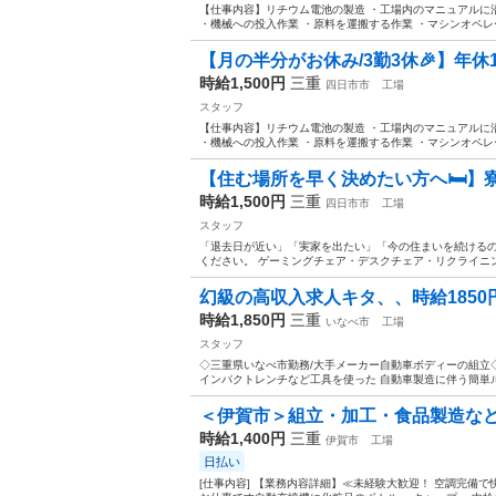
【仕事内容】リチウム電池の製造 ・工場内のマニュアルに
・機械への投入作業 ・原料を運搬する作業 ・マシンオペレーター
【月の半分がお休み/3勤3休🎉】年休1
時給1,500円
三重
四日市市
工場
スタッフ
【仕事内容】リチウム電池の製造 ・工場内のマニュアルに
・機械への投入作業 ・原料を運搬する作業 ・マシンオペレーター
【住む場所を早く決めたい方へ🛏️】寮
時給1,500円
三重
四日市市
工場
スタッフ
「退去日が近い」「実家を出たい」「今の住まいを続けるの
ください。 ゲーミングチェア・デスクチェア・リクライニン
幻級の高収入求人キタ、、時給1850円
時給1,850円
三重
いなべ市
工場
スタッフ
◇三重県いなべ市勤務/大手メーカー自動車ボディーの組立◇
インパクトレンチなど工具を使った 自動車製造に伴う簡単ルー
＜伊賀市＞組立・加工・食品製造など/
時給1,400円
三重
伊賀市
工場
日払い
[仕事内容] 【業務内容詳細】≪未経験大歓迎！ 空調完備