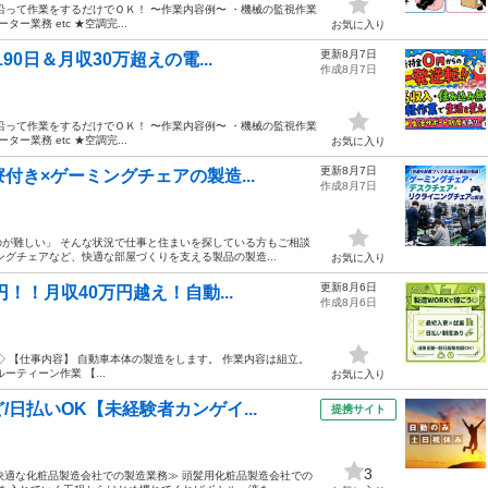
沿って作業をするだけでＯＫ！ 〜作業内容例〜 ・機械の監視作業
業務 etc ★空調完...
お気に入り
更新8月7日
90日＆月収30万超えの電...
作成8月7日
沿って作業をするだけでＯＫ！ 〜作業内容例〜 ・機械の監視作業
業務 etc ★空調完...
お気に入り
更新8月7日
付き×ゲーミングチェアの製造...
作成8月7日
が難しい」 そんな状況で仕事と住まいを探している方もご相談
グチェアなど、快適な部屋づくりを支える製品の製造...
お気に入り
更新8月6日
！！月収40万円越え！自動...
作成8月6日
 【仕事内容】 自動車本体の製造をします。 作業内容は組立。
ティーン作業 【...
お気に入り
日払いOK【未経験者カンゲイ...
提携サイト
3
で快適な化粧品製造会社での製造業務≫ 頭髪用化粧品製造会社での