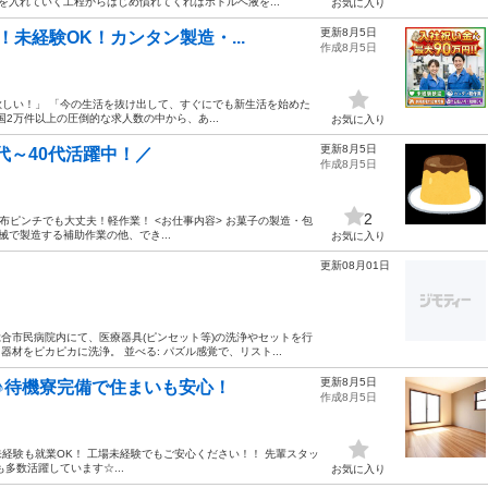
を入れていく工程からはじめ慣れてくればボトルへ液を...
お気に入り
更新8月5日
！未経験OK！カンタン製造・...
作成8月5日
が欲しい！」 「今の生活を抜け出して、すぐにでも新生活を始めた
国2万件以上の圧倒的な求人数の中から、あ...
お気に入り
更新8月5日
代～40代活躍中！／
作成8月5日
2
財布ピンチでも大丈夫！軽作業！ <お仕事内容> お菓子の製造・包
で製造する補助作業の他、でき...
お気に入り
更新08月01日
総合市民病院内にて、医療器具(ピンセット等)の洗浄やセットを行
材をピカピカに洗浄。 並べる: パズル感覚で、リスト...
更新8月5日
♪待機寮完備で住まいも安心！
作成8月5日
--- 未経験も就業OK！ 工場未経験でもご安心ください！！ 先輩スタッ
多数活躍しています☆...
お気に入り