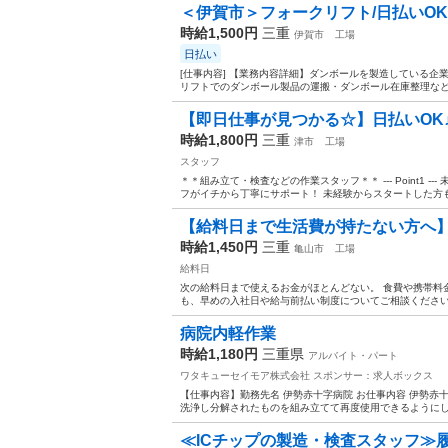
＜伊賀市＞フォークリフト/日払いOK
時給1,500円
三重
伊賀市
工場
日払い
[仕事内容] 【業務内容詳細】ダンボールを製造している企
リフトでのダンボール製品の運搬・ダンボール在庫整理などの
【即日仕事が見つかる☆】日払いOK
時給1,800円
三重
津市
工場
スタッフ
＊＊組み立て・検査などの作業スタッフ＊＊ --- Point1 
フがイチから丁寧にサポート！ 未経験からスタートした方も
【給料日まで生活費が持たない方へ
時給1,450円
三重
亀山市
工場
給料日
次の給料日まで使えるお金がほとんどない。 食費や携帯料
も、早めの入社日や給与前払い制度についてご相談ください。
病院内軽作業
時給1,180円
三重県
アルバイト・パート
ワタキューセイモア株式会社
スポンサー：求人ボックス
【仕事内容】勤務先名 伊勢赤十字病院 お仕事内容 伊勢赤
洗浄し分解されたものを組み立てて再度使用できるようにしま
≪ICチップの製造・検査スタッフ≫履