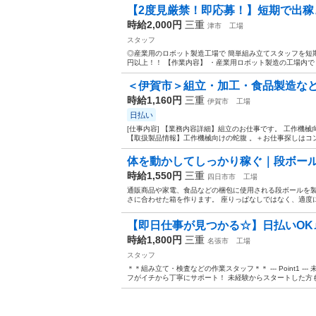
【2度見厳禁！即応募！】短期で出稼ぎし
時給2,000円
三重
津市
工場
スタッフ
◎産業用のロボット製造工場で 簡単組み立てスタッフを短期で
円以上！！ 【作業内容】 ・産業用ロボット製造の工場内で ロ
＜伊賀市＞組立・加工・食品製造など/
時給1,160円
三重
伊賀市
工場
日払い
[仕事内容] 【業務内容詳細】組立のお仕事です。 工作機
【取扱製品情報】工作機械向けの蛇腹 。＋お仕事探しはコン
体を動かしてしっかり稼ぐ｜段ボー
時給1,550円
三重
四日市市
工場
通販商品や家電、食品などの梱包に使用される段ボールを製
さに合わせた箱を作ります。 座りっぱなしではなく、適度に動
【即日仕事が見つかる☆】日払いOK
時給1,800円
三重
名張市
工場
スタッフ
＊＊組み立て・検査などの作業スタッフ＊＊ --- Point1 
フがイチから丁寧にサポート！ 未経験からスタートした方も