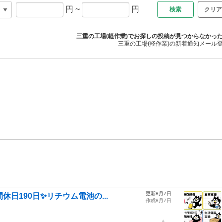
円
~
円
クリア
三重の工場(軽作業)でお探しの投稿が見つからなかっ
三重の工場(軽作業)の新着通知メール
更新8月7日
日190日✨リチウム電池の...
作成8月7日