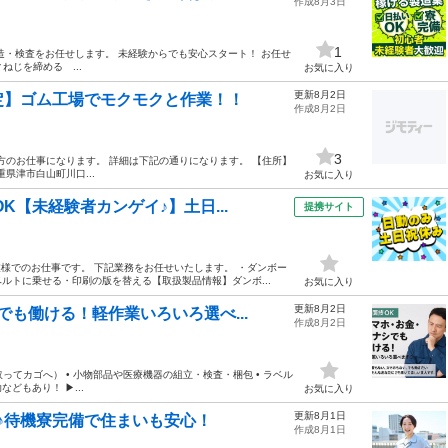
作成8月3日
1
造・検査をお任せします。 未経験からでも安心スタート！ お任せ
ねじを締める ...
お気に入り
更新8月2日
定】ゴム工場でモクモクと作業！！
作成8月2日
3
地方のお仕事になります。 詳細は下記の通りになります。 【住所】
県津市白山町川口...
お気に入り
K【未経験者カンゲイ♪】土日...
提携サイト
業様でのお仕事です。 下記業務をお任せいたします。 ・ダンボー
ルトに乗せる・印刷の版を替える【取扱製品情報】ダンボ...
お気に入り
更新8月2日
も働ける！軽作業いろいろ選べ...
作成8月2日
てカゴへ） • 小物部品や医療機器の組立・検査・梱包 • ラベル
どもあり！ ▶...
お気に入り
更新8月1日
♪待機寮完備で住まいも安心！
作成8月1日