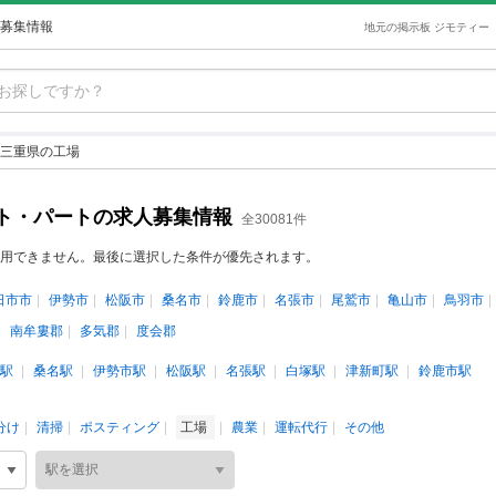
募集情報
地元の掲示板 ジモティー
三重県の工場
ト・パートの求人募集情報
全30081件
用できません。最後に選択した条件が優先されます。
日市市
伊勢市
松阪市
桑名市
鈴鹿市
名張市
尾鷲市
亀山市
鳥羽市
南牟婁郡
多気郡
度会郡
駅
桑名駅
伊勢市駅
松阪駅
名張駅
白塚駅
津新町駅
鈴鹿市駅
分け
清掃
ポスティング
工場
農業
運転代行
その他