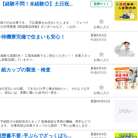
【経験不問！未経験◎】土日祝...
提携サイト
業様でのお仕事です。 下記業務をお任せいたします。 ・フォーク
付帯業務【取扱製品情報】ダンボールなど 。＋お仕...
お気に入り
更新8月3日
♪待機寮完備で住まいも安心！
作成8月3日
--- 未経験も就業OK！ 工場未経験でもご安心ください！！ 先輩スタッ
多数活躍しています☆...
お気に入り
更新8月3日
】紙カップの製造・検査
作成8月3日
金の支払いが心配。 できるだけ早く働き始めたい。 そのような方
 前払いは、実際に働いた給与の一部を...
お気に入り
更新08月01日
十字病院での器材洗浄スタッフ 医療器材を専用の機械、用手などで
す。 仕事内容は先輩スタッフから親切・丁寧にお教えします...
更新8月4日
歴書不要♪手ぶらでざっくばら...