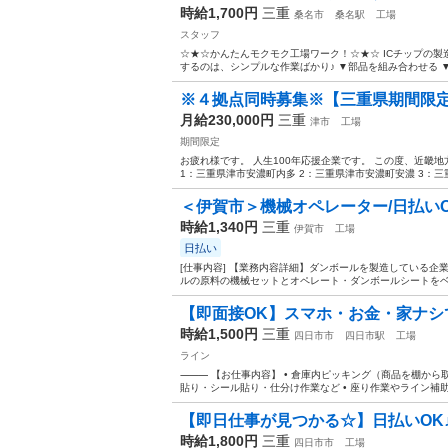
時給1,700円
三重
桑名市
桑名駅
工場
スタッフ
☆★☆かんたんモクモク工場ワーク！☆★☆ ICチップの製
するのは、シンプルな作業ばかり♪ ▼部品を組み合わせる ▼
※４拠点同時募集※【三重県期間限
月給230,000円
三重
津市
工場
期間限定
お疲れ様です。 人生100年応援企業です。 この度、近畿
1：三重県津市安濃町内多 2：三重県津市安濃町安濃 3：三重
＜伊賀市＞機械オペレーター/日払いO
時給1,340円
三重
伊賀市
工場
日払い
[仕事内容] 【業務内容詳細】ダンボールを製造している企
ルの原料の機械セットとオペレート・ダンボールシートをベ
【即面接OK】スマホ・お金・家ナシで
時給1,500円
三重
四日市市
四日市駅
工場
ライン
⸻ 【お仕事内容】 • 倉庫内ピッキング（商品を棚から取っ
貼り・シール貼り・仕分け作業など • 座り作業やライン補助な
【即日仕事が見つかる☆】日払いOK
時給1,800円
三重
四日市市
工場