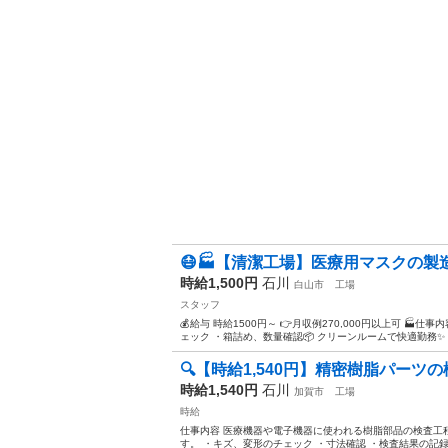
😷🏭【清潔工場】医療用マスクの製
時給1,500円
石川
白山市
工場
スタッフ
💰給与 時給1500円～ 👉月収例270,000円以上可 
ェック ・箱詰め、数量確認📦 クリーンルームで快適勤務✨ .
🔍【時給1,540円】精密樹脂パー
時給1,540円
石川
加賀市
工場
時給
仕事内容 医療機器や電子機器に使われる樹脂部品の検査工
す。 ・キズ、変形のチェック ・寸法確認 ・検査結果の記録 