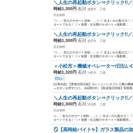
＼人生の再起動ボタン⇒クリック!!／
時給1,300円
石川
加賀市
工場
完全無料
"☆…・安心のサポート体制・…☆ ◇ 住まいの心配ゼロ！ ◇ 
タートできる！ ◇ • 食費・生活費のサポート • 移動費...
＼人生の再起動ボタン⇒クリック!!／
時給1,300円
石川
金沢市
工場
完全無料
"☆…・安心のサポート体制・…☆ ◇ 住まいの心配ゼロ！ ◇ 
タートできる！ ◇ • 食費・生活費のサポート • 移動費...
＜小松市＞機械オペレーター/日払いO
時給1,320円
石川
小松市
工場
日払い
[仕事内容] 【業務内容詳細】タレットパンチプレス機の機
→ボタンを押すだけ。 未経験OK♪ 【取扱製品情報】制御盤、
＼人生の再起動ボタン⇒クリック!!／
時給1,300円
石川
河北郡
工場
完全無料
☆…・安心のサポート体制・…☆ ◇ 住まいの心配ゼロ！ ◇ •
タートできる！ ◇ • 食費・生活費のサポート • 移動費用...
🪞【高時給バイト✨】ガラス製品の加