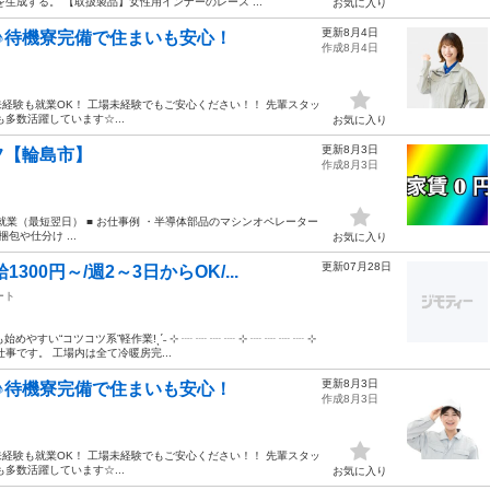
成する。 【取扱製品】女性用インナーのレース ...
お気に入り
更新8月4日
♪待機寮完備で住まいも安心！
作成8月4日
--- 未経験も就業OK！ 工場未経験でもご安心ください！！ 先輩スタッ
多数活躍しています☆...
お気に入り
更新8月3日
フ【輪島市】
作成8月3日
就業（最短翌日） ■ お仕事例 ・半導体部品のマシンオペレーター
や仕分け ...
お気に入り
更新07月28日
00円～/週2～3日からOK/...
ート
い“コツコツ系”軽作業!ˎˊ˗ ⊹ ┈ ┈ ┈ ┈ ⊹ ┈ ┈ ┈ ┈ ⊹
です。 工場内は全て冷暖房完...
更新8月3日
♪待機寮完備で住まいも安心！
作成8月3日
--- 未経験も就業OK！ 工場未経験でもご安心ください！！ 先輩スタッ
多数活躍しています☆...
お気に入り