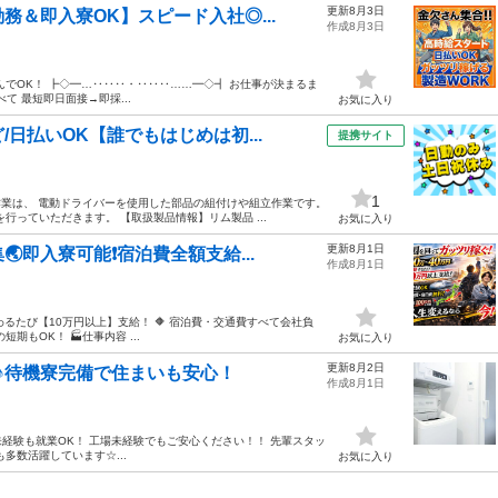
更新8月3日
＆即入寮OK】スピード入社◎...
作成8月3日
でOK！ ┣◇━…‥‥‥・‥‥‥……━◇┫ お仕事が決まるま
て 最短即日面接→即採...
お気に入り
日払いOK【誰でもはじめは初...
提携サイト
1
作業は、 電動ドライバーを使用した部品の組付けや組立作業です。
っていただきます。 【取扱製品情報】リム製品 ...
お気に入り
更新8月1日
即入寮可能❗️宿泊費全額支給...
作成8月1日
変わるたび【10万円以上】支給！ 🔶 宿泊費・交通費すべて会社負
期もOK！ 🏭仕事内容 ...
お気に入り
更新8月2日
♪待機寮完備で住まいも安心！
作成8月1日
--- 未経験も就業OK！ 工場未経験でもご安心ください！！ 先輩スタッ
多数活躍しています☆...
お気に入り