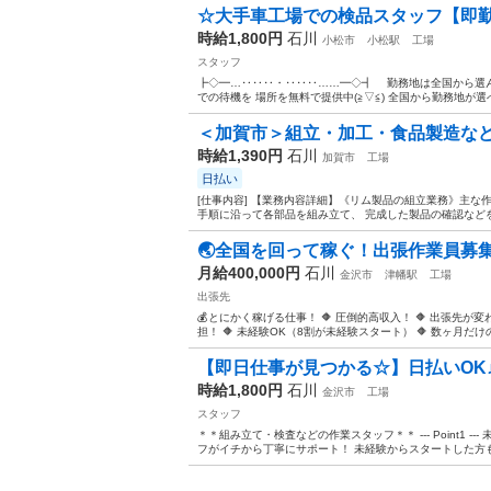
☆大手車工場での検品スタッフ【即勤務
時給1,800円
石川
小松市
小松駅
工場
スタッフ
┣◇━…‥‥‥・‥‥‥……━◇┫ 勤務地は全国から選ん
での待機を 場所を無料で提供中(≧▽≦) 全国から勤務地が選べ
＜加賀市＞組立・加工・食品製造など/
時給1,390円
石川
加賀市
工場
日払い
[仕事内容] 【業務内容詳細】《リム製品の組立業務》主な
手順に沿って各部品を組み立て、 完成した製品の確認などを行
🌏全国を回って稼ぐ！出張作業員募集
月給400,000円
石川
金沢市
津幡駅
工場
出張先
💰とにかく稼げる仕事！ 🔶 圧倒的高収入！ 🔶 出張先が
担！ 🔶 未経験OK（8割が未経験スタート） 🔶 数ヶ月だけの短
【即日仕事が見つかる☆】日払いOK
時給1,800円
石川
金沢市
工場
スタッフ
＊＊組み立て・検査などの作業スタッフ＊＊ --- Point1 
フがイチから丁寧にサポート！ 未経験からスタートした方も