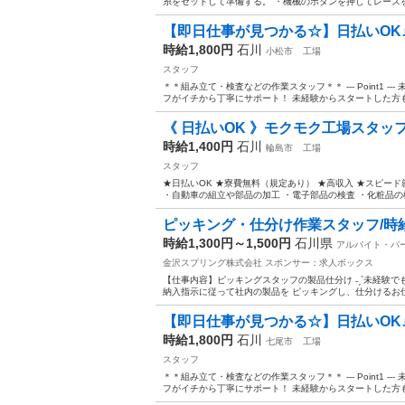
糸をセットして準備する。 ・機械のボタンを押してレースを生
【即日仕事が見つかる☆】日払いOK
時給1,800円
石川
小松市
工場
スタッフ
＊＊組み立て・検査などの作業スタッフ＊＊ --- Point1 
フがイチから丁寧にサポート！ 未経験からスタートした方も
《 日払いOK 》モクモク工場スタッ
時給1,400円
石川
輪島市
工場
スタッフ
★日払いOK ★寮費無料（規定あり） ★高収入 ★スピード
・自動車の組立や部品の加工 ・電子部品の検査 ・化粧品の梱包
ピッキング・仕分け作業スタッフ/時給13
時給1,300円～1,500円
石川県
アルバイト・パ
金沢スプリング株式会社
スポンサー：求人ボックス
【仕事内容】ピッキングスタッフの製品仕分け ˗ˏˋ未経験でも始めやす
納入指示に従って社内の製品を ピッキングし、仕分けるお仕事
【即日仕事が見つかる☆】日払いOK
時給1,800円
石川
七尾市
工場
スタッフ
＊＊組み立て・検査などの作業スタッフ＊＊ --- Point1 
フがイチから丁寧にサポート！ 未経験からスタートした方も