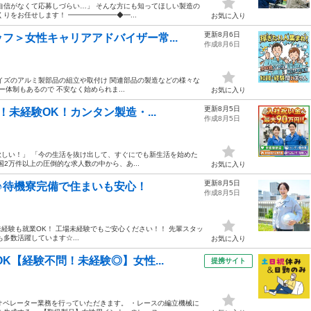
自信がなくて応募しづらい…」 そんな方にも知ってほしい製造の
りをお任せします！ ━━━━━━━◆━...
お気に入り
更新8月6日
フ＞女性キャリアアドバイザー常...
作成8月6日
イズのアルミ製部品の組立や取付け 関連部品の製造などの様々な
体制もあるので 不安なく始められま...
お気に入り
更新8月5日
！未経験OK！カンタン製造・...
作成8月5日
が欲しい！」 「今の生活を抜け出して、すぐにでも新生活を始めた
国2万件以上の圧倒的な求人数の中から、あ...
お気に入り
更新8月5日
♪待機寮完備で住まいも安心！
作成8月5日
--- 未経験も就業OK！ 工場未経験でもご安心ください！！ 先輩スタッ
多数活躍しています☆...
お気に入り
K【経験不問！未経験◎】女性...
提携サイト
械オペレーター業務を行っていただきます。 ・レースの編立機械に