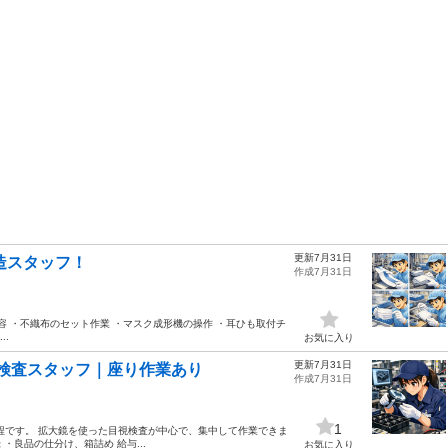
更新7月31日
造スタッフ！
作成7月31日
仕事内容 ・不織布のセット作業 ・マスク成形機の操作 ・耳ひも取付チ
..
お気に入り
更新7月31日
ツの検査スタッフ｜座り作業あり
作成7月31日
1
程です。 拡大鏡を使った目視検査が中心で、集中して作業できま
・良品の仕分け、箱詰め 給与...
お気に入り