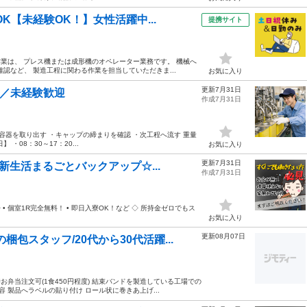
K【未経験OK！】女性活躍中...
提携サイト
作業は、 プレス機または成形機のオペレーター業務です。 機械へ
認など、 製造工程に関わる作業を担当していただきま...
お気に入り
更新7月31日
業／未経験歓迎
作成7月31日
容器を取り出す ・キャップの締まりを確認 ・次工程へ流す 重量
08：30～17：20...
お気に入り
更新7月31日
新生活まるごとバックアップ☆...
作成7月31日
 個室1R完全無料！ • 即日入寮OK！など ◇ 所持金ゼロでもス
お気に入り
更新08月07日
包スタッフ/20代から30代活躍...
お弁当注文可(1食450円程度) 結束バンドを製造している工場での
 製品へラベルの貼り付け ロール状に巻きあ上げ...