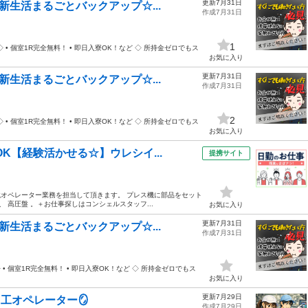
更新7月31日
新生活まるごとバックアップ☆...
作成7月31日
1
• 個室1R完全無料！ • 即日入寮OK！など ◇ 所持金ゼロでもス
お気に入り
更新7月31日
新生活まるごとバックアップ☆...
作成7月31日
2
• 個室1R完全無料！ • 即日入寮OK！など ◇ 所持金ゼロでもス
お気に入り
K【経験活かせる☆】ウレシイ...
提携サイト
械オペレーター業務を担当して頂きます。 プレス機に部品をセット
 高圧盤 。＋お仕事探しはコンシェルスタッフ...
お気に入り
更新7月31日
新生活まるごとバックアップ☆...
作成7月31日
 個室1R完全無料！ • 即日入寮OK！など ◇ 所持金ゼロでもス
お気に入り
更新7月29日
工オペレーター🪞
作成7月29日