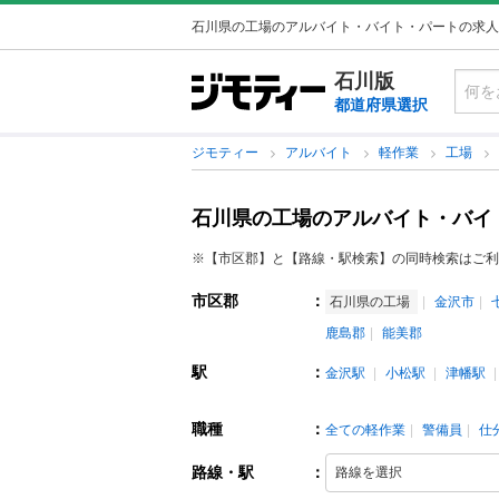
石川県の工場のアルバイト・バイト・パートの求人
石川版
都道府県選択
ジモティー
アルバイト
軽作業
工場
石川県の工場のアルバイト・バイ
※【市区郡】と【路線・駅検索】の同時検索はご利
市区郡
：
石川県の工場
金沢市
鹿島郡
能美郡
駅
：
金沢駅
小松駅
津幡駅
職種
：
全ての軽作業
警備員
仕
路線・駅
：