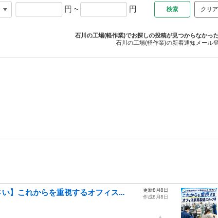
円
~
円
クリア
石川の工場(軽作業)でお探しの投稿が見つからなかっ
石川の工場(軽作業)の新着通知メール
更新8月8日
い】これからを重視するオフィス...
作成8月8日