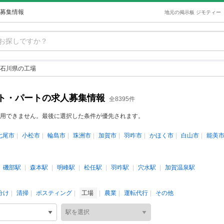
募集情報
地元の掲示板 ジモティー
石川県の工場
ト・パートの求人募集情報
全8395件
用できません。最後に選択した条件が優先されます。
七尾市
小松市
輪島市
珠洲市
加賀市
羽咋市
かほく市
白山市
能美
磯部駅
森本駅
明峰駅
松任駅
羽咋駅
穴水駅
加賀温泉駅
分け
清掃
ポスティング
工場
農業
運転代行
その他