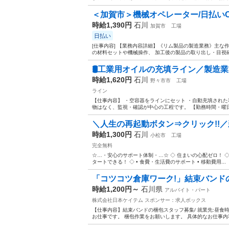
＜加賀市＞機械オペレーター/日払いO
時給1,390円
石川
加賀市
工場
日払い
[仕事内容] 【業務内容詳細】《リム製品の製造業務》主な
の材料セットや機械操作、 加工後の製品の取り出し・目視確
🛢️工業用オイルの充填ライン／製造
時給1,620円
石川
野々市市
工場
ライン
【仕事内容】 ・空容器をラインにセット ・自動充填された
物はなく、監視・確認が中心の工程です。 【勤務時間・曜日】 ・
＼人生の再起動ボタン⇒クリック!!／
時給1,300円
石川
小松市
工場
完全無料
☆…・安心のサポート体制・…☆ ◇ 住まいの心配ゼロ！ ◇ •
タートできる！ ◇ • 食費・生活費のサポート • 移動費用...
「コツコツ倉庫ワーク!」結束バンドの梱
時給1,200円～
石川県
アルバイト・パート
株式会社日本ケイテム
スポンサー：求人ボックス
【仕事内容】結束バンドの梱包スタッフ募集/ 就業先:昼食時
お仕事です。 梱包作業をお願いします。 具体的なお仕事内容