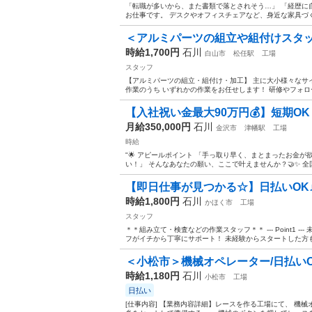
「転職が多いから、また書類で落とされそう…」 「経歴に
お仕事です。 デスクやオフィスチェアなど、身近な家具づく
＜アルミパーツの組立や組付けスタッ
時給1,700円
石川
白山市
松任駅
工場
スタッフ
【アルミパーツの組立・組付け・加工】 主に大小様々なサ
作業のうち いずれかの作業をお任せします！ 研修やフォロー
【入社祝い金最大90万円💰】短期OK
月給350,000円
石川
金沢市
津幡駅
工場
時給
"🌟 アピールポイント 「手っ取り早く、まとまったお金
い！」 そんなあなたの願い、ここで叶えませんか？🤝✨ 全
【即日仕事が見つかる☆】日払いOK
時給1,800円
石川
かほく市
工場
スタッフ
＊＊組み立て・検査などの作業スタッフ＊＊ --- Point1 
フがイチから丁寧にサポート！ 未経験からスタートした方も
＜小松市＞機械オペレーター/日払いO
時給1,180円
石川
小松市
工場
日払い
[仕事内容] 【業務内容詳細】レースを作る工場にて、 機