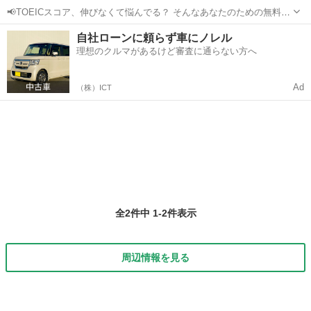
📢TOEICスコア、伸びなくて悩んでる？ そんなあなたのための無料体
験セッション開催中！ ✔ 600→705点／800→900点など実績多数 ✔ リ
宮崎
宮崎市
TOEIC(R)テスト
TOEIC
自社ローンに頼らず車にノレル
スニング3割→8割にUPした方も！ ✔ たった1日30分の学習で...
理想のクルマがあるけど審査に通らない方へ
Ad
（株）ICT
全2件中 1-2件表示
周辺情報を見る