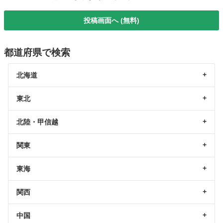
投稿画面へ (無料)
都道府県で検索
北海道
東北
北陸・甲信越
関東
東海
関西
中国