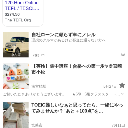
自社ローンに頼らず車にノレル
理想のクルマがあるけど審査に通らない方へ
Ad
（株）ICT
【英検】集中講座！合格への第一歩✨＠宮崎
市小松
南宮崎駅
5月27日
ご覧いただきありがとうございます。 ★6/9 5級クラススタート！
残り5席 17:00〜17:45 ★6/9 4級クラススタート！残り5席 18:00〜
宮崎
宮崎市
南宮崎駅
TOEIC(R)テスト
短期
TOEIC難しいなぁと思ってたら、一緒にやっ
18:45 ★6/9 3級クラススタート！残り5席 1...
てみませんか？“あと＋100点”を…
宮崎市
7月11日