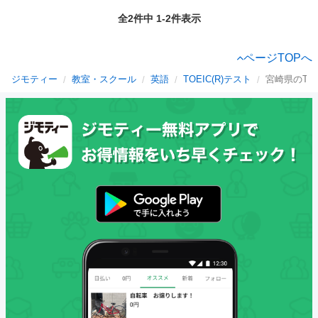
全2件中 1-2件表示
ページTOPへ
ジモティー
教室・スクール
英語
TOEIC(R)テスト
宮崎県のTOE