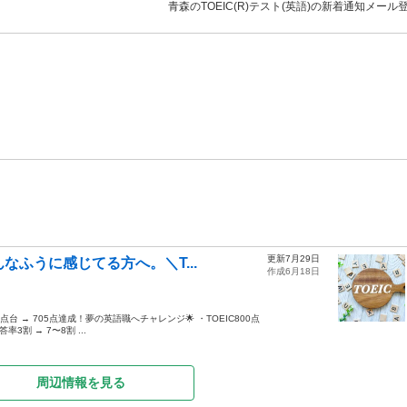
青森のTOEIC(R)テスト(英語)の新着通知メール
更新7月29日
なふうに感じてる方へ。＼T...
作成6月18日
台 → 705点達成！夢の英語職へチャレンジ🌟 ・TOEIC800点
割 → 7〜8割 ...
周辺情報を見る