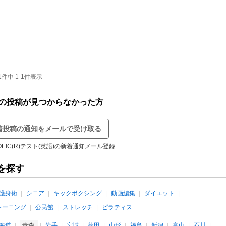
件中 1-1件表示
探しの投稿が見つからなかった方
着投稿の通知をメールで受け取る
EIC(R)テスト(英語)の新着通知メール登録
を探す
護身術
シニア
キックボクシング
動画編集
ダイエット
レーニング
公民館
ストレッチ
ピラティス
海道
青森
岩手
宮城
秋田
山形
福島
新潟
富山
石川