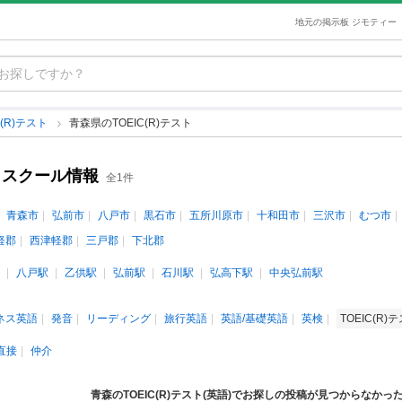
地元の掲示板 ジモティー
C(R)テスト
青森県のTOEIC(R)テスト
室・スクール情報
全1件
青森市
弘前市
八戸市
黒石市
五所川原市
十和田市
三沢市
むつ市
軽郡
西津軽郡
三戸郡
下北郡
八戸駅
乙供駅
弘前駅
石川駅
弘高下駅
中央弘前駅
ネス英語
発音
リーディング
旅行英語
英語/基礎英語
英検
TOEIC(R)
直接
仲介
青森のTOEIC(R)テスト(英語)でお探しの投稿が見つからなかっ