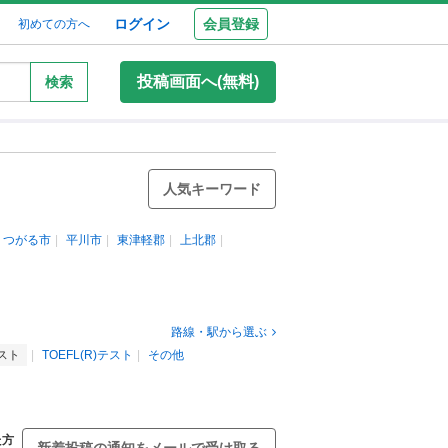
ログイン
会員登録
初めての方へ
投稿画面へ(無料)
検索
人気キーワード
つがる市
平川市
東津軽郡
上北郡
路線・駅から選ぶ
テスト
TOEFL(R)テスト
その他
た方
新着投稿の通知をメールで受け取る