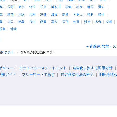
梨
長野
東京
埼玉
千葉
神奈川
茨城
栃木
群馬
愛知
重
静岡
大阪
兵庫
京都
滋賀
奈良
和歌山
鳥取
島根
島
山口
徳島
香川
愛媛
高知
福岡
佐賀
熊本
大分
長崎
児島
沖縄
へ
青森県 教室・スク
C(R)テスト
青森県のTOEIC(R)テスト
ポリシー
プライバシーステートメント
健全化に資する運用方針
利用ガイド
フリーワードで探す
特定商取引法の表示
利用者情