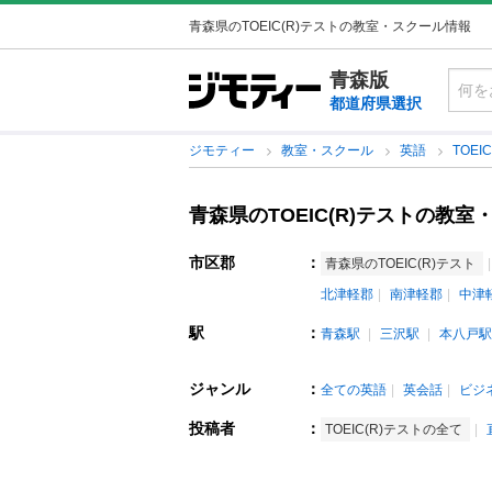
青森県のTOEIC(R)テストの教室・スクール情報
青森版
都道府県選択
ジモティー
教室・スクール
英語
TOEI
青森県のTOEIC(R)テストの教
市区郡
：
青森県のTOEIC(R)テスト
北津軽郡
南津軽郡
中津
駅
：
青森駅
三沢駅
本八戸駅
ジャンル
：
全ての英語
英会話
ビジ
投稿者
：
TOEIC(R)テストの全て